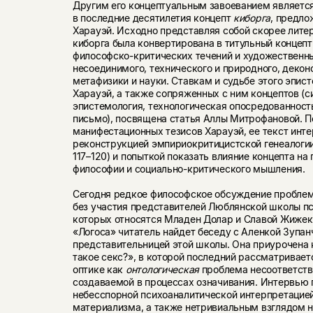
Другим его концептуальным завоеванием являетс
в последние десятилетия концепт
киборга
, предл
Харауэй. Исходно представляя собой скорее лите
киборга была конвертирована в титульный концепт
философско-критических течений и художественны
несоединимого, технического и природного, дек
метафизики и науки. Ставкам и судьбе этого эпис
Харауэй, а также сопряженных с ним концептов (си
эпистемология, технологическая опосредованност
письмо), посвящена статья Аллы Митрофановой. 
манифестационных тезисов Харауэй, ее текст инт
реконструкцией эмпириокритицистской генеалогии
117–120)
и попыткой показать влияние концепта на
философии и социально-критического мышления.
Сегодня редкое философское обсуждение проблем
без участия представителей Люблянской школы пс
которых относятся Младен Долар и Славой Жижек
«Логоса» читатель найдет беседу с Аленкой Зупа
представительницей этой школы. Она приурочена к
такое секс?», в которой последний рассматривает
оптике как
онтологическая
проблема несоответств
создаваемой в процессах означивания. Интервью
небесспорной психоаналитической интерпретацией
материализма, а также нетривиальным взглядом н