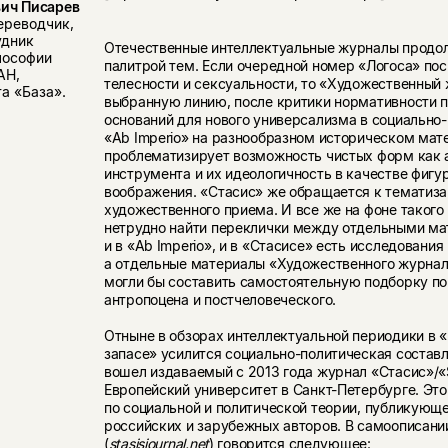
ич Писарев
переводчик,
удник
Отечественные интеллектуальные журналы продол
лософии
палитрой тем. Если очередной номер «Логоса» по
АН,
телесности и сексуальности, то «Художественный
а «База».
выбранную линию, после критики нормативности п
оснований для нового универсализма в социально-
«Ab Imperio» на разнообразном историческом мат
проблематизирует возможность чистых форм как 
инструмента и их идеологичность в качестве фигу
воображения. «Стасис» же обращается к тематиза
художественного приема. И все же на фоне такого
нетрудно найти переклички между отдельными мат
и в «Ab Imperio», и в «Стасисе» есть исследования
а отдельные материалы «Художественного журнал
могли бы составить самостоятельную подборку п
антропоцена и постчеловеческого.
Отныне в обзорах интеллектуальной периодики в
запасе» усилится социально-политическая состав
вошел издаваемый с 2013 года журнал «Стасис»/«
Европейский университет в Санкт-Петербурге. Эт
по социальной и политической теории, публикующ
российских и зарубежных авторов. В самоописании
(
stasisjournal.net
) говорится следующее: