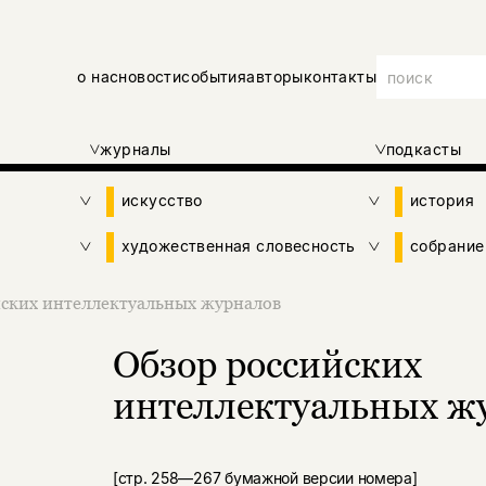
о нас
новости
события
авторы
контакты
журналы
подкасты
искусство
история
художественная словесность
собрание
йских интеллектуальных журналов
Обзор российских
интеллектуальных ж
[стр. 258—267 бумажной версии номера]