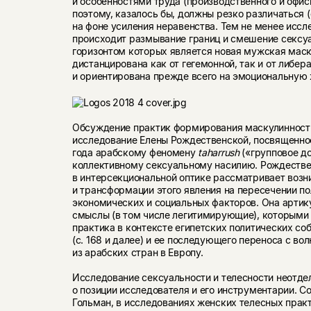
и особенностями труда (производственного и офис
поэтому, казалось бы, должны резко различаться (
на фоне усиления неравенства. Тем не менее иссл
происходит размывание границ и смешение сексуа
горизонтом которых является новая мужская маску
дистанцирована как от гегемонной, так и от либе
и ориентирована прежде всего на эмоциональную 
Обсуждение практик формирования маскулинност
исследование Елены Рождественской, посвященно
года арабскому феномену
taharrush
(«групповое до
коллективному сексуальному насилию. Рождеств
в интерсекциональной оптике рассматривает возн
и трансформации этого явления на пересечении по
экономических и социальных факторов. Она артик
смыслы (в том числе легитимирующие), которыми 
практика в контексте египетских политических со
(с. 168 и далее) и ее последующего переноса с во
из арабских стран в Европу.
Исследование сексуальности и телесности неотде
о позиции исследователя и его инструментарии. С
Гольман, в исследованиях женских телесных прак