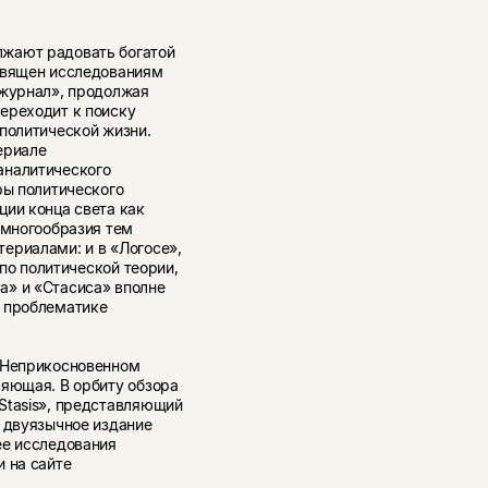
жают радовать богатой
священ исследованиям
 журнал», продолжая
ереходит к поиску
политической жизни.
ериале
аналитического
ры политического
ции конца света как
 многообразия тем
ериалами: и в «Логосе»,
 по политической теории,
а» и «Стасиса» вполне
о проблематике
 «Неприкосновенном
ляющая. В орбиту обзора
Stasis», представляющий
о двуязычное издание
ее исследования
 на сайте