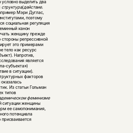
 условно выделить два
й
структура
/
действие
.
например Мэри Дуглас,
нститутами, поэтому
я социальная регуляция
феминный канон
зучать женщину прежде
о стороны репрессивной
рирует это примерами
е тело как ресурс
ъект). Напротив,
сследования является
ла-субъекта»)
вие в ситуации).
структурных факторов
 оказалась
тик. Из статьи Гольман
ех типов
адемическом феминизме
ой ситуации женщины
орм ее самопонимания,
ного потенциала
о присваивается