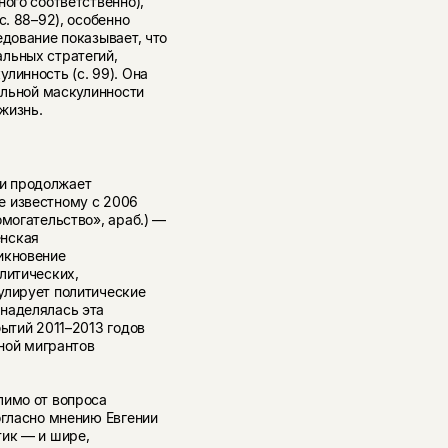
ного соответственно),
с.
88–92),
особенно
едование показывает, что
льных стратегий,
линность (с. 99). Она
ральной маскулинности
жизнь.
и продолжает
е известному с 2006
могательство», араб.) —
енская
икновение
литических,
улирует политические
наделялась эта
бытий
2011–2013
годов
лной мигрантов
лимо от вопроса
огласно мнению Евгении
тик — и шире,