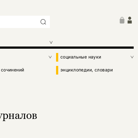
социальные науки
 сочинений
энциклопедии, словари
урналов