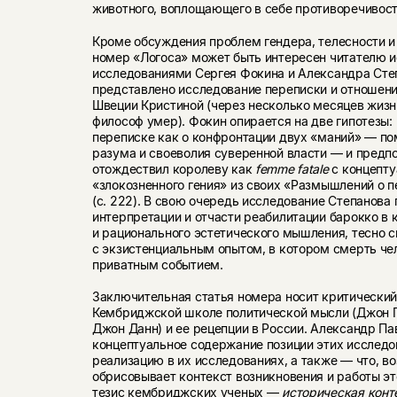
животного, воплощающего в себе противоречивост
Кроме обсуждения проблем гендера, телесности и 
номер «Логоса» может быть интересен читателю 
исследованиями Сергея Фокина и Александра Степ
представлено исследование переписки и отношени
Швеции Кристиной (через несколько месяцев жизн
философ умер). Фокин опирается на две гипотезы:
переписке как о конфронтации двух «маний» — п
разума и своеволия суверенной власти — и предп
отождествил королеву как
femme
fatale
с концепт
«злокозненного гения» из своих «Размышлений о 
(с. 222). В свою очередь исследование Степанова
интерпретации и отчасти реабилитации барокко в 
и рационального эстетического мышления, тесно с
с экзистенциальным опытом, в котором смерть че
приватным событием.
Заключительная статья номера носит критический
Кембриджской школе политической мысли (Джон П
Джон Данн) и ее рецепции в России. Александр Па
концептуальное содержание позиции этих исследов
реализацию в их исследованиях, а также — что, 
обрисовывает контекст возникновения и работы э
тезис кембриджских ученых —
историческая конт