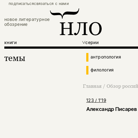
подписаться
связаться с нами
новое литературное
обозрение
книги
серии
темы
антропология
филология
Главная
/
Обзор росси
123 / 1’19
Александр Писарев