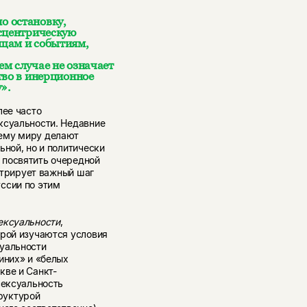
о остановку,
ксцентрическую
ещам и событиям,
м случае не означает
тво в инерционное
».
лее часто
ксуальности. Недавние
сему миру делают
ьной, но и политически
 посвятить очередной
трирует важный шаг
ссии по этим
ексуальности
,
орой изучаются условия
суальности
иних» и «белых
кве и Санкт-
сексуальность
руктурой