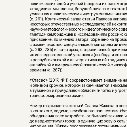
политических идей и учений (вопреки их рассмотр
«традиции» мышления, берущей начало в текстах Пл
усиленная аналитическими инструментами лингви
(с. 261). Критический запал статьи Павлова напра
некоторых отечественных исследователей некрити
научно-методологического и идеологического сод
«метод» кембриджцев к исследованиям российски
присвоение, по мнению автора, обречено на провал
с изменчивостью специфической методологии ке
(с. 263, 285) и, во-вторых, с ограниченной приме
их исследовательской установки (свобода и ее по
в республиканской и альтернативных ей традициях
английской и американской политической философ
времени (с. 287)).
«
Стасис
» (2017. № 1) сосредоточивает внимание 
и близкой кромке, которой заканчивается знакомы
в туманной и причудливой области гипотез и угроз
трансформированная жизнь.
Номер открывается статьей Славоя Жижека о пос
в контексте, видимо, неизбежного пришествия
Инт
объединения всех устройств, от бытовой техники 
до кардиостимуляторов, в единую цифровую сеть 
информации. Жижек прослеживает потенциальные 