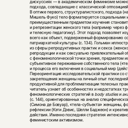
дискуссиях — в академическом феминизме можно
подхода, совпадающие с классической оппозицие
В оптике первого, структуралистского, подхода (
Мишель Фуко) тело форматируется социальными и
преимущественным предметом изучения становитс
и репрезентации женского тела (например через 
и телесную педагогику). Этот подход позволяет и
всего как объект, подверженный формированию с
патриархатной культуры (с. 134). Гольман иллюст
из сферы репродуктивных практик и секса (женско
репродукции и как сексуально привлекательный об
с феноменологической точки зрения, предметом и
субъективное переживание собственного тела («те
и процесса его включения в социальный мир (дейст
Переориентация исследовательской практики со 
закрепощения женщины на личный опыт последней
продуктивной для проблематизации телесных прак
читатель узнает об особенностях и недостатках тр
феноменологических стратегий в
body
studies
и
ак
(с. 144), ориентированных на анализ специфическ
(Симона де Бовуар), «тела-субъекта» женщины, ф
рефлексии (Кэти Дэвис, Шелли Баджеон) и креатив
действия. Именно последняя стратегия интенсивн
феминистским активизмом.