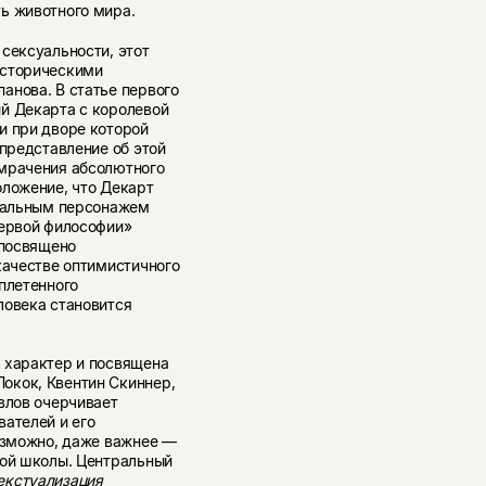
ь животного мира.
сексуальности, этот
историческими
анова. В статье первого
й Декарта с королевой
и при дворе которой
 представление об этой
омрачения абсолютного
оложение, что Декарт
уальным персонажем
первой философии»
 посвящено
качестве оптимистичного
плетенного
ловека становится
 характер и посвящена
окок, Квентин Скиннер,
влов очерчивает
ателей и его
возможно, даже важнее —
той школы. Центральный
екстуализация