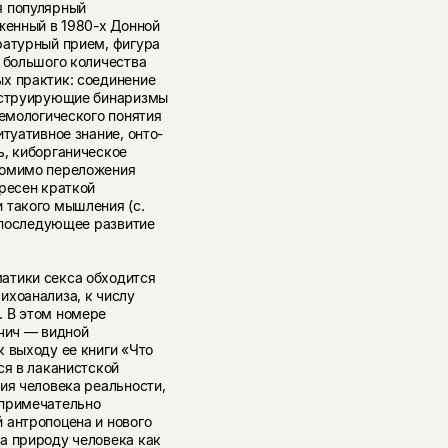
я популярный
оженный в
1980-х
Донной
ратурный прием, фигура
 большого количества
х практик: соединение
онструирующие бинаризмы
темологического понятия
туативное знание, онто-
ь, киборганическое
Помимо переложения
ересен краткой
 такого мышления (с.
 последующее развитие
атики секса обходится
ихоанализа, к числу
. В этом номере
нчич — видной
 выходу ее книги «Что
ся в лаканистской
ия человека реальности,
 примечательно
 антропоцена и нового
а природу человека как