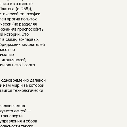
ению в контексте
атона (с. 258)),
стической философии
влен против попыток
чески (не разделяя
ержания) приспособить
й истории. Это
 в связи, во-первых,
мбриджских мыслителей
нимостью
нимание
 итальянской,
ии раннего Нового
на одновременно далекой
й нам мир и за которой
 таится технологически
тчеловечестве
ернета вещей
—
и транспорта
управления и сбора
опасности такого