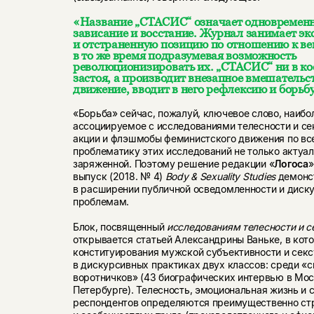
«Название „СТАСИС“ означает одновременн
зависание и восстание. Журнал занимает э
и отстраненную позицию по отношению к в
в то же время подразумевая возможность
революционизировать их. „СТАСИС“ ни в кое
застоя, а производит внезапное вмешательс
движение, вводит в него рефлексию и борьбу
«Борьба» сейчас, пожалуй, ключевое слово, наибо
ассоциируемое с исследованиями телесности и се
акции и флэшмобы феминистского движения по в
проблематику этих исследований не только актуал
заряженной. Поэтому решение редакции «
Логоса
»
выпуск (2018. № 4)
Body &
Sexuality
Studies
демонс
в расширении публичной осведомленности и диску
проблемам.
Блок, посвященный
исследованиям телесности и с
открывается статьей Александрины Ваньке, в кот
конституирования мужской субъективности и сек
в дискурсивных практиках двух классов: среди «с
воротничков» (43 биографических интервью в Мос
Петербурге). Телесность, эмоциональная жизнь и 
респондентов определяются преимущественно ст