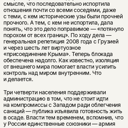
смысле, что последовательно испортила
отношения почти со всеми соседями, даже
с теми, с кем исторические узы были прочней
прочного. А тем, с кем не испортила, дала
понять, что это дело поправимое — «потянуло
порохом от всех границ». По ходу дела —
генеральная репетиция 2008 года с Грузией
и через шесть лет виртуозное
«присоединение Крыма». Теперь блокада
обеспечена надолго. Как известно, изоляция
от внешнего мира помогает власти усилить
контроль над миром внутренним. Что
и делается.
Три четверти населения поддерживали
администрацию в том, что не стоит идти
на компромиссы с Западом ради облегчения
санкций — публика изъявила готовность жить
в осаде. Власти тем временем, вспомнив, что
у России единственные союзники — армия