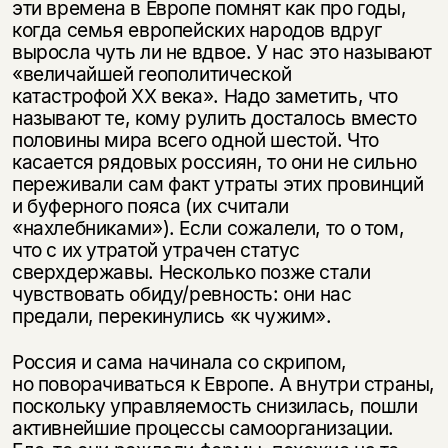
эти времена в Европе помнят как про годы,
когда семья европейских народов вдруг
выросла чуть ли не вдвое. У нас это называют
«величайшей геополитической
катастрофой ХХ века». Надо заметить, что
называют те, кому рулить досталось вместо
половины мира всего одной шестой. Что
касается рядовых россиян, то они не сильно
переживали сам факт утраты этих провинций
и буферного пояса (их считали
«нахлебниками»). Если сожалели, то о том,
что с их утратой утрачен статус
сверхдержавы. Несколько позже стали
чувствовать обиду/ревность: они нас
предали, перекинулись «к чужим».
Россия и сама начинала со скрипом,
но поворачиваться к Европе. А внутри страны,
поскольку управляемость снизилась, пошли
активнейшие процессы самоорганизации.