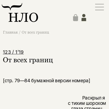
Главная
/
От всех границ
123 / 1’19
От всех границ
[стр. 79—84 бумажной версии номера]
Раскрыл я
с тихим шорохом
глаза страниц...