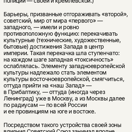
полиции — своей и кремлевской.)
Барьеры, призванные отгораживать «второй»,
советский, мир от мира «первого» —
западного, — имели и ровно
противоположную функцию: перекачивать
культурные (технические, художественные,
бытовые) достижения Запада в центр
империи. Такая перекачка шла ступенчато:
на каждом шаге западная «токсичность»
ослаблялась. Элементу западноевропейской
культуры надлежало стать элементом
культуры восточноевропейской, смягчиться,
оттуда прийти на «наш Запад» —
в Прибалтику, — оттуда (иногда через
Ленинград) уже в Москву, а из Москвы далее
по радиусам — по всей России
и ее провинциям на юге и востоке.
Посредством такого устройства своей зоны
влияния Советский Союз занимал вполне