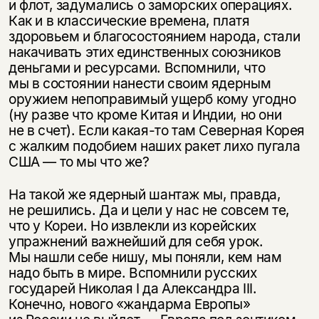
и флот, задумались о заморских операциях.
Как и в классические времена, платя
здоровьем и благосостоянием народа, стали
накачивать этих единственных союзников
деньгами и ресурсами. Вспомнили, что
мы в состоянии нанести своим ядерным
оружием непоправимый ущерб кому угодно
(ну разве что кроме Китая и Индии, но они
не в счет). Если какая-то там Северная Корея
с жалким подобием наших ракет лихо пугала
США — то мы что же?
На такой же ядерный шантаж мы, правда,
не решились. Да и цели у нас не совсем те,
что у Кореи. Но извлекли из корейских
упражнений важнейший для себя урок.
Мы нашли себе нишу, мы поняли, кем нам
надо быть в мире. Вспомнили русских
государей Николая I да Александра III.
Конечно, нового «жандарма Европы»