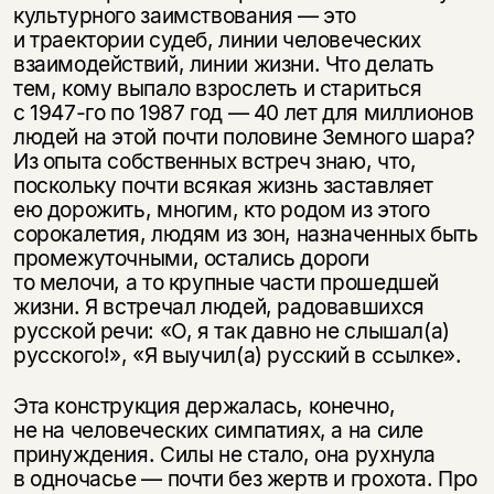
Этой книги временно
культурного заимствования — это
и траектории судеб, линии человеческих
нет в продаже.
Подписка на рассылку
взаимодействий, линии жизни. Что делать
тем, кому выпало взрослеть и стариться
Вы можете подписаться на
Раз в неделю мы отправляем рассылку
с
1947-го
по 1987 год — 40 лет для миллионов
уведомления, и при поступлении книги
о книгах и событиях «НЛО».
людей на этой почти половине Земного шара?
на склад получить письмо на указанный
За подписку дарим промокод на
Из опыта собственных встреч знаю, что,
электронный адрес.
Эта книга
скидку 15%
поскольку почти всякая жизнь заставляет
не предназначена для
ею дорожить, многим, кто родом из этого
сорокалетия, людям из зон, назначенных быть
несовершеннолетних
промежуточными, остались дороги
то мелочи, а то крупные части прошедшей
Скажите, пожалуйста,
Я соглашаюсь с
Политикой конфиденциальности
жизни. Я встречал людей, радовавшихся
вам уже исполнилось 18 лет?
Я соглашаюсь с
Политикой конфиденциальности
русской речи: «О, я так давно не слышал(а)
русского!», «Я выучил(а) русский в ссылке».
подписаться
да
подписаться
Эта конструкция держалась, конечно,
нет, вернуться назад
не на человеческих симпатиях, а на силе
принуждения. Силы не стало, она рухнула
в одночасье — почти без жертв и грохота. Про