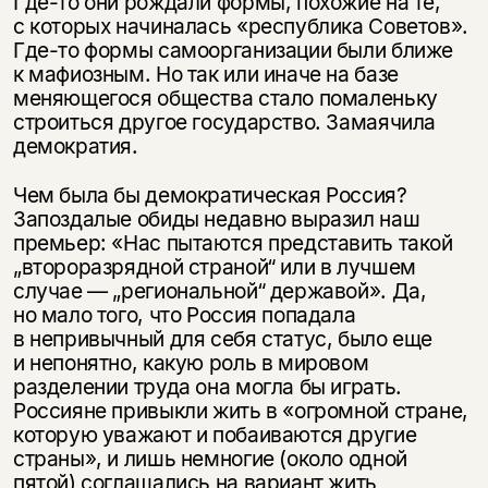
Где-то они рождали формы, похожие на те,
с которых начиналась «республика Советов».
Где-то формы самоорганизации были ближе
к мафиозным. Но так или иначе на базе
меняющегося общества стало помаленьку
строиться другое государство. Замаячила
демократия.
Чем была бы демократическая Россия?
Запоздалые обиды недавно выразил наш
премьер: «Нас пытаются представить такой
„второразрядной страной“ или в лучшем
случае — „региональной“ державой». Да,
но мало того, что Россия попадала
в непривычный для себя статус, было еще
и непонятно, какую роль в мировом
разделении труда она могла бы играть.
Россияне привыкли жить в «огромной стране,
которую уважают и побаиваются другие
страны», и лишь немногие (около одной
пятой) соглашались на вариант жить