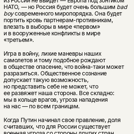
из России не выйдет — Европа под зонтиком
НАТО, — но Россия будет очень большим
bad
boy
современного миропорядка. Она будет
портить кровь партнерам-противникам,
влезать в выборы в мире «первом»
и в вооруженные конфликты в мире
«третьем».
Игра в войну, лихие маневры наших
самолетов и тому подобное рождают
в обществе опасение, что война-таки может
разразиться. Общественное сознание
допускает такую возможность,
но представить себе не может, что
ее развяжет наша сторона. Все складно:
мы в кольце врагов, угроза нападения
на нас — по всем границам.
Когда Путин начинал свое правление, доля
считавших, что для России существует
военная угроза со стороны других стран,