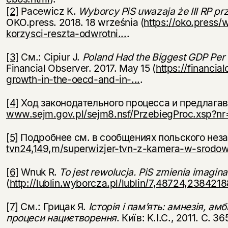
[2]
Pacewicz K.
Wyborcy PiS uwazaja że III RP prz
OKO.press. 2018. 18 września (
https://oko.press/
korzysci-reszta-odwrotni...
.
[3]
См.: Cipiur J.
Poland Had the Biggest GDP Per 
Financial Observer. 2017. May 15 (
https://financi
growth-in-the-oecd-and-in-...
.
[4]
Ход законодательного процесса и предлагав
www.sejm.gov.pl/sejm8.nsf/PrzebiegProc.xsp?n
[5]
Подробнее см. в сообщениях польского нез
tvn24,149,m/superwizjer-tvn-z-kamera-w-srodowi
[6]
Wnuk R.
To jest rewolucja. PiS zmienia imagin
(
http://lublin.wyborcza.pl/lublin/7,48724,2384218
[7]
См.: Грицак Я.
Історія і пам’ять: амнезія, амб
процеси
нациєтворення
. Київ: K.I.C., 2011. С. 