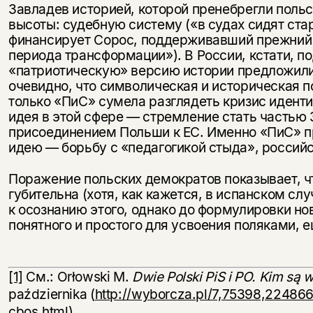
Завладев историей, которой пренебрегли польс
высоты: судебную систему («в судах сидят ст
финансирует Сорос, поддерживавший прежний 
периода трансформации»). В России, кстати, 
«патриотическую» версию истории предложили 
очевидно, что символическая и историческая по
только «ПиС» сумела разглядеть кризис иденти
идея в этой сфере — стремление стать частью 
присоединением Польши к ЕС. Именно «ПиС» 
идею — борьбу с «педагогикой стыда», российс
Поражение польских демократов показывает, чт
губительна (хотя, как кажется, в испанском сл
к осознанию этого, однако до формулировки но
понятного и простого для усвоения поляками, е
[1]
См.: Orłowski M.
Dwie Polski PiS i PO. Kim są
października (
http://wyborcza.pl/7,75398,224866
cbos.html
).