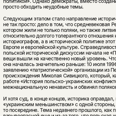
политикой». Однако демократы, вместо создани
просто обходить неудобные темы.
Следующим этапом стало направление историче
не так просто: дело в том, что средневековая
котором жили не только поляки, но также литв
относительно долгого толерантного отношения
историографов, а в исторической политике это
Европе и европейской культуре. Справедливос
польской исторической дискуссии начала не «
вещи вышли на качественно новый уровень. Что
она началась значительно раньше: 10 июля 199
заявлению «патриотической» организации из П
происхождения Миколая Сивицкого, который, к
работе «История польско-украинских конфликт
межнациональную ненависть и обвинял поляков
И хотя суд, в конце концов, историка оправдал
«украинским меньшинством» с одной стороны, 
то посередине. Тема недавнего прошлого, как 
взрывоопасной еще и из-за того, что польская