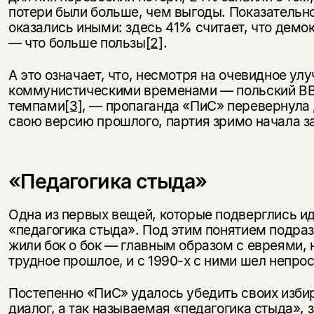
потери были больше, чем выгоды. Показательно
оказались иными: здесь 41% считает, что дем
— что больше пользы
[2]
.
А это означает, что, несмотря на очевидное у
коммунистическими временами — польский ВВП
темпами
[3]
, — пропаганда «ПиС» перевернула д
свою версию прошлого, партия зримо начала з
«Педагогика стыда»
Одна из первых вещей, которые подверглись ид
«педагогика стыда». Под этим понятием подра
жили бок о бок — главным образом с евреями,
трудное прошлое, и с 1990-х с ними шел непро
Постепенно «ПиС» удалось убедить своих избир
диалог, а так называемая «педагогика стыда», 