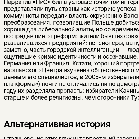
Нарратив «ПиС» бил в узловые точки той интер
представляли путь страны как историю успеха,
коммунисты передали власть окружению Вален
преобразования, позволившие Польше добиться 
хороша для либеральной элиты, но со времене
пострадавшие от реформ: жители бывших совхо
развалившихся предприятий; пенсионеры, выну
заметно, часть городской интеллигенции — лю
ощутившие кризис идентичности и осознавшие, ч
Германия или Франция. Кстати, хороший портр
варшавского Центра изучения общественного мн
данным его специалистов, в 2005-м избиратели
платформа») почти не отличались ни по демог
году их разделяла пропасть: избиратели Качин
старше и более религиозны, чем сторонники Ту
Альтернативная история
Столкновение этих двух интерпретаций заверш