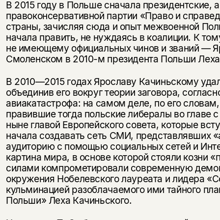
В 2015 году в Польше сначала президентские, 
правоконсервативной партии «Право и справед
страны, зачисляя сюда и опыт межвоенной Поль
начала править, не нуждаясь в коалиции. К то
не имеющему официальных чинов и званий — Я
Смоленском в 2010-м президента Польши Леха
В 2010—2015 годах Ярославу Качиньскому удал
объединив его вокруг теории заговора, соглас
авиакатастрофа: на самом деле, по его словам
правившие тогда польские либералы во главе
ныне главой Европейского совета, которые всту
начала создавать сеть СМИ, представлявших 
аудиторию с помощью социальных сетей и Инте
картина мира, в основе которой стояли козни «
силами компрометировали современную демокр
окружения Нобелевского лауреата и лидера «С
кульминацией разоблачаемого ими тайного пла
Польши» Леха Качиньского.