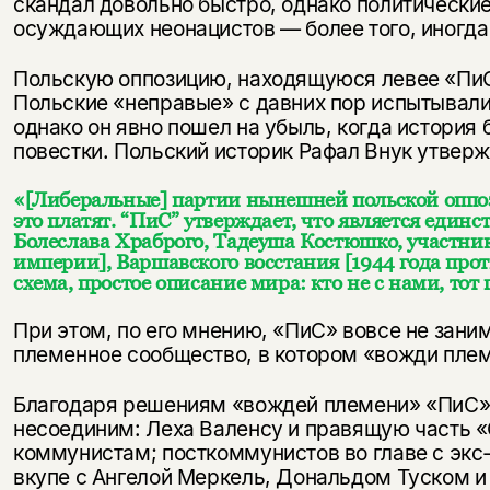
скандал довольно быстро, однако политически
осуждающих неонацистов — более того, иногда
нет, вернуться назад
Польскую оппозицию, находящуюся левее «ПиС
Польские «неправые» с давних пор испытывали
однако он явно пошел на убыль, когда история
повестки. Польский историк Рафал Внук утверж
«[Либеральные] партии нынешней польской оппоз
это платят. “ПиС” утверждает, что является един
Болеслава Храброго, Тадеуша Костюшко, участник
империи], Варшавского восстания [1944 года прот
схема, простое описание мира: кто не с нами, то
При этом, по его мнению, «ПиС» вовсе не зани
племенное сообщество, в котором «вожди племе
Благодаря решениям «вождей племени» «ПиС» у
несоединим: Леха Валенсу и правящую часть 
коммунистам; посткоммунистов во главе с эк
вкупе с Ангелой Меркель, Дональдом Туском 