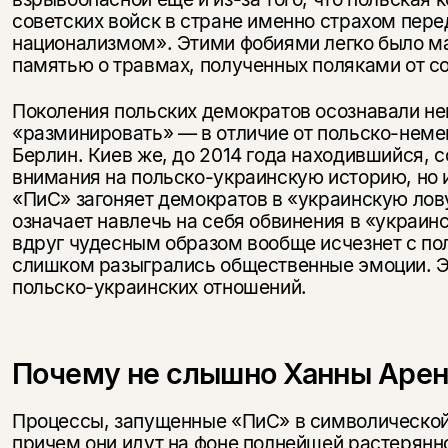
советских войск в стране именно страхом пе
национализмом». Этими фобиями легко было ма
памятью о травмах, полученных поляками от с
Поколения польских демократов осознавали нег
«разминировать» — в отличие от польско-немец
Берлин. Киев же, до 2014 года находившийся, с
внимания на польско-украинскую историю, но и
«ПиС» загоняет демократов в «украинскую лов
означает навлечь на себя обвинения в «украи
вдруг чудесным образом вообще исчезнет с по
слишком разыгрались общественные эмоции. Э
польско-украинских отношений.
Почему не слышно Ханны Арен
Процессы, запущенные «ПиС» в символической
причем они идут на фоне полнейшей растерянно