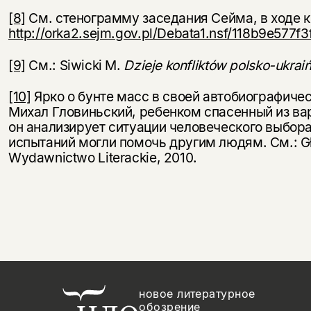
[8]
См. стенограмму заседания Сейма, в ходе к
http://orka2.sejm.gov.pl/Debata1.nsf/118b9e5
[9]
См.: Siwicki M.
Dzieje konfliktów polsko-ukraiń
[10]
Ярко о бунте масс в своей автобиографиче
Михал Гловиньский, ребенком спасенный из ва
он анализирует ситуации человеческого выбор
испытаний могли помочь другим людям. См.: G
Wydawnictwo Literackie, 2010.
новое литературное
обозрение