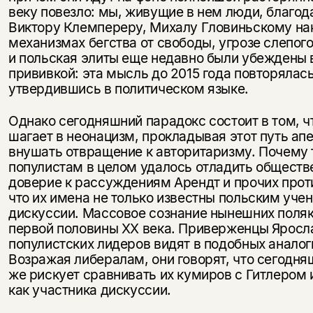
веку повезло: мы, живущие в нем люди, благод
Виктору Клемпереру, Михалу Гловиньскому нак
механизмах бегства от свободы, угрозе слепог
и польская элиты еще недавно были убеждены 
прививкой: эта мысль до 2015 года повторялас
утвердившись в политическом языке.
Однако сегодняшний парадокс состоит в том, ч
шагает в неонацизм, прокладывая этот путь ап
внушать отвращение к авторитаризму. Почему т
популистам в целом удалось отладить обществ
доверие к рассуждениям Арендт и прочих проти
что их имена не только известны польским уче
дискуссии. Массовое сознание нынешних поляк
первой половины ХХ века. Приверженцы Яросла
популистских лидеров видят в подобных анало
Возражая либералам, они говорят, что сегодняш
же рискует сравнивать их кумиров с Гитлером 
как участника дискуссии.