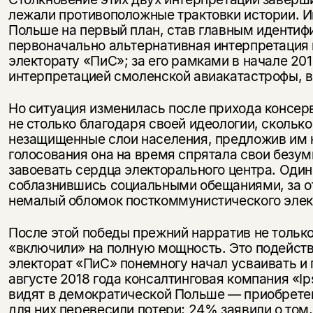
лежали противоположные трактовки истории. 
Польше на первый план, став главным идентиф
первоначально альтернативная интерпретация
электорату «ПиС»; за его рамками в начале 20
интерпретацией смоленской авиакатастрофы, 
Но ситуация изменилась после прихода консерв
не столько благодаря своей идеологии, сколько
незащищенные слои населения, предложив им н
голосования она на время спрятала свои безу
завоевать сердца электорального центра. Один 
соблазнившись социальными обещаниями, за о
немалый обломок посткоммунистического элек
После этой победы прежний нарратив не только
«включили» на полную мощность. Это подейств
электорат «ПиС» понемногу начал усваивать и
августе 2018 года консалтинговая компания «Ip
видят в демократической Польше — приобретен
для них перевесили потери; 24% заявили о том