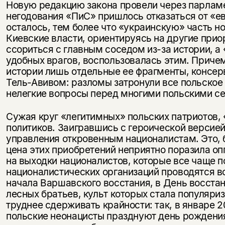
Новую редакцию закона провели через парлам
негодования «ПиС» пришлось отказаться от «ев
осталось, тем более что «украинскую» часть н
Киевские власти, ориентируясь на другие прио
ссориться с главным соседом из-за истории, 
Этой книги временно
удобных врагов, воспользовалась этим. Прич
нет в продаже.
Подписка на рассылку
истории лишь отдельные ее фрагменты, консер
Тель-Авивом: разломы затронули все польское
нелегкие вопросы перед многими польскими с
Вы можете подписаться на
Раз в неделю мы отправляем рассылку
уведомления, и при поступлении книги
о книгах и событиях «НЛО».
на склад получить письмо на указанный
Сужая круг «легитимных» польских патриотов
За подписку дарим промокод на
электронный адрес.
политиков. Заигравшись с героической версие
Эта книга
скидку 15%
управления откровенным националистам. Это, 
не предназначена для
цена этих приобретений неприятно поразила о
несовершеннолетних
на выходки националистов, которые все чаще 
националистических организаций проводятся во
Скажите, пожалуйста,
начала Варшавского восстания, в День восстан
Я соглашаюсь с
Политикой конфиденциальности
вам уже исполнилось 18 лет?
Я соглашаюсь с
Политикой конфиденциальности
лесных братьев, культ которых стала популяри
труднее сдерживать крайности: так, в январе 
польские неонацисты празднуют день рождения
подписаться
да
подписаться