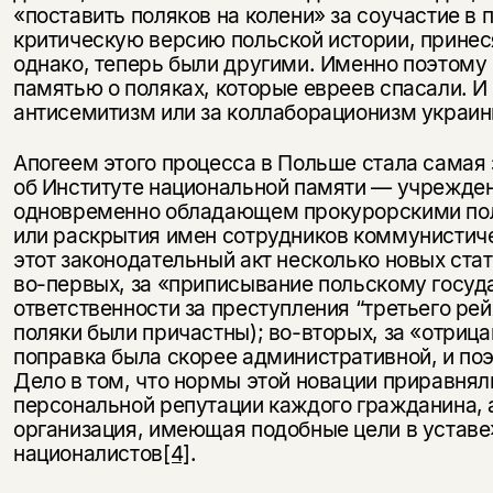
«поставить поляков на колени» за соучастие в
критическую версию польской истории, принес
однако, теперь были другими. Именно поэтому
памятью о поляках, которые евреев спасали. И
антисемитизм или за коллаборационизм украин
Апогеем этого процесса в Польше стала самая 
об Институте национальной памяти — учрежден
одновременно обладающем прокурорскими пол
или раскрытия имен сотрудников коммунистиче
этот законодательный акт несколько новых ста
во-первых, за «приписывание польскому госуд
ответственности за преступления “третьего рей
поляки были причастны); во-вторых, за «отриц
поправка была скорее административной, и по
Дело в том, что нормы этой новации приравнял
персональной репутации каждого гражданина, а
организация, имеющая подобные цели в уставе»
националистов
[4]
.