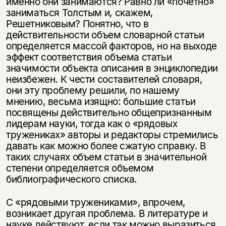
именно они занимаются? Равно ли «почетно»
подписаться
заниматься Толстым и, скажем,
да
подписаться
Решетниковым? Понятно, что в
действительности объем словарной статьи
нет, вернуться назад
определяется массой факторов, но на выходе
эффект соответствия объема статьи
значимости объекта описания в энциклопедии
неизбежен. К чести составителей словаря,
они эту проблему решили, по нашему
мнению, весьма изящно: большие статьи
посвящены действительно общепризнанным
лидерам науки, тогда как о «рядовых
тружениках» авторы и редакторы стремились
давать как можно более сжатую справку. В
таких случаях объем статьи в значительной
степени определяется объемом
библиографического списка.
С «рядовыми тружениками», впрочем,
возникает другая проблема. В литературе и
науке действуют, если так можно выразиться,