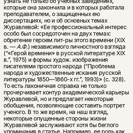
узнать не только об учебных заведениях,
которые она закончила и в которых работала
преподавателем, о защищенных ею
диссертациях, но и об основных темах
Журавлевой: «Ее профессиональный интерес
особо был сосредоточен на двух темах:
обретение героем лит-ры этого времени (XIX
в. —
А.Ф.
) независимого личностного взгляда
(“«Герой времени» в русской литературе XIX
в.”, 1975) и формы худож. изображения
писателями простого народа (“Проблема
народа и художественные искания русской
литературы 1850—1860-х гг.”, 1993)» (с. 328).
То есть лаконичная справка не только
прочерчивает контур академической карьеры
Журавлевой, но и предлагает некоторые
обобщения, позволяющие составить портрет
ученого. В то же время, на наш взгляд,
некоторые опущенные стороны жизни
Журавлевой заслуживают хотя бы беглого
упоминания в статье. Например, ее роль как