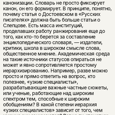
канонизации. Словарь не просто фиксирует
канон, он его формирует. В принципе, понятно,
почему статья о Достоевском в «Русских
писателях» должна быть больше статьи о
Слепцове. Есть масса институций,
проделавших работу ранжирования еще до
Этой книги временно
того, как кто-то берется за составление
энциклопедического словаря, — издатели,
нет в продаже.
Подписка на рассылку
критики, школа в широком смысле слова,
общественное мнение. Академическая среда
Вы можете подписаться на
Раз в неделю мы отправляем рассылку
на такие источники статусов опираться не
уведомления, и при поступлении книги
о книгах и событиях «НЛО».
может и явно сопротивляется простому
на склад получить письмо на указанный
За подписку дарим промокод на
электронный адрес.
иерархизированию. Например, разве можно
Эта книга
скидку 15%
просто и прямо ответить на вопрос, кто
не предназначена для
полезнее, «узкие специалисты»,
несовершеннолетних
разрабатывающие важные частные сюжеты,
или ученые, работающие над широким
спектром тем, способные к широким
Скажите, пожалуйста,
Я соглашаюсь с
Политикой конфиденциальности
обобщениям? В какой степени иерархия
вам уже исполнилось 18 лет?
Я соглашаюсь с
Политикой конфиденциальности
«узких специалистов» зависит от того, чем