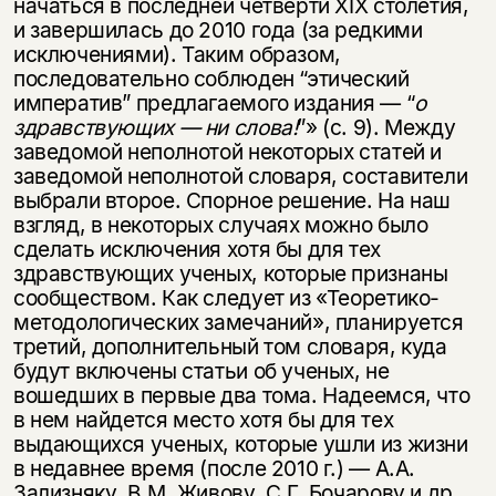
начаться в последней четверти XIX столетия,
и завершилась до 2010 года (за редкими
исключениями). Таким образом,
последовательно соблюден “этический
императив” предлагаемого издания — “
о
здравствующих — ни слова!
”» (с. 9). Между
заведомой неполнотой некоторых статей и
заведомой неполнотой словаря, составители
выбрали второе. Спорное решение. На наш
взгляд, в некоторых случаях можно было
сделать исключения хотя бы для тех
здравствующих ученых, которые признаны
сообществом. Как следует из «Теоретико-
методологических замечаний», планируется
третий, дополнительный том словаря, куда
будут включены статьи об ученых, не
вошедших в первые два тома. Надеемся, что
в нем найдется место хотя бы для тех
выдающихся ученых, которые ушли из жизни
в недавнее время (после 2010 г.) — А.А.
Зализняку, В.М. Живову, С.Г. Бочарову и др.