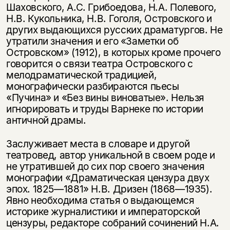
Шаховского, А.С. Грибоедова, Н.А. Полевого,
Н.В. Кукольника, Н.В. Гоголя, Островского и
других выдающихся русских драматургов. Не
утратили значения и его «Заметки об
Островском» (1912), в которых кроме прочего
говорится о связи театра Островского с
мелодраматической традицией,
монографически разбираются пьесы
«Пучина» и «Без вины виноватые». Нельзя
игнорировать и труды Варнеке по истории
античной драмы.
Заслуживает места в словаре и другой
театровед, автор уникальной в своем роде и
не утратившей до сих пор своего значения
монографии «Драматическая цензура двух
эпох. 1825—1881» Н.В. Дризен (1868—1935).
Явно необходима статья о выдающемся
историке журналистики и императорской
цензуры, редакторе собраний сочинений Н.А.