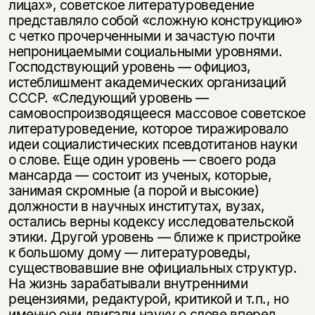
лицах», советское литературоведение
представляло собой «сложную конструкцию»
с четко прочерченными и зачастую почти
непроницаемыми социальными уровнями.
Господствующий уровень — официоз,
истеблишмент академических организаций
СССР. «Следующий уровень —
самовоспроизводящееся массовое советское
литературоведение, которое тиражировало
идеи социалистических псевдотитанов науки
о слове. Еще один уровень — своего рода
мансарда — состоит из ученых, которые,
занимая скромные (а порой и высокие)
должности в научных институтах, вузах,
остались верны кодексу исследовательской
этики. Другой уровень — ближе к пристройке
к большому дому — литературоведы,
существовавшие вне официальных структур.
На жизнь зарабатывали внутренними
рецензиями, редактурой, критикой и т.п., но
именно они двигали науку о слове вперед.