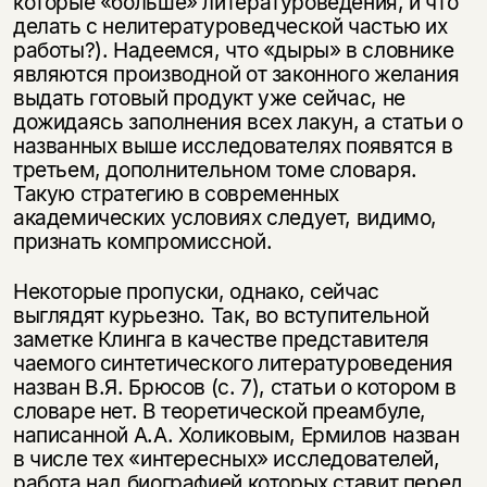
которые «больше» литературоведения, и что
делать с нелитературоведческой частью их
работы?). Надеемся, что «дыры» в словнике
являются производной от законного желания
выдать готовый продукт уже сейчас, не
дожидаясь заполнения всех лакун, а статьи о
названных выше исследователях появятся в
третьем, дополнительном томе словаря.
Такую стратегию в современных
академических условиях следует, видимо,
признать компромиссной.
Некоторые пропуски, однако, сейчас
выглядят курьезно. Так, во вступительной
заметке Клинга в качестве представителя
чаемого синтетического литературоведения
назван В.Я. Брюсов (с. 7), статьи о котором в
словаре нет. В теоретической преамбуле,
написанной А.А. Холиковым, Ермилов назван
в числе тех «интересных» исследователей,
работа над биографией которых ставит перед