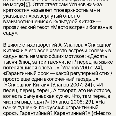
не могу»
[5]
. Этот ответ сам Уланов «из-за
краткости» называет «поверхностным» и
указывает «развернутый ответ о
взаимоотношениях с культурой Китая» —
прозаический текст «Место встречи болезнь в
саду».
В цикле стихотворений А. Уланова «Сплошной
Китай» и в его эссе «Место встречи болезнь в
саду» есть немало общих мотивов: «Десять
тысяч блюд за три тысячи лет / перец на языке
потерявшиеся слова…» [Уланов 2007: 24],
«Гарантинный срок — какой регулярный стих /
просто еще один вколоченный гвоздь…»
(«Сплошной Китай» [Уланов 2007: 24]), «И
перец, перец, перец. А говорят, это не острое,
вот есть сычуаньская кухня. Что, там перец в
чистом виде едят?» [Уланов 2006: 29], «На
банке тушенки по-русски: «гарантинный
срок». Гарантийный? Карантинный?» («Место