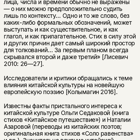
лица, числа и времени обычно не выражены
— о них можно предположительно судить
лишь по контексту… Одно и то же слово, без
каких-либо формальных обозначений, может
выступать и как существительное, и как
глагол, и как прилагательное. Стих в силу этой
и других причин дает самый широкий простор
для толкований… За первым планом всегда
скрывался второй и даже третий» [Лисевич
2010: 26—27].
Исследователи и критики обращались к теме
влияния китайской культуры на новейшую
европейскую поэзию [Колымагин 2016].
Известны факты пристального интереса к
китайской культуре Ольги Седаковой (книга
стихов «Китайское путешествие») и Наталии
Азаровой (переводы из китайских поэтов;
оригинальная книга стихов «Соло равенства»