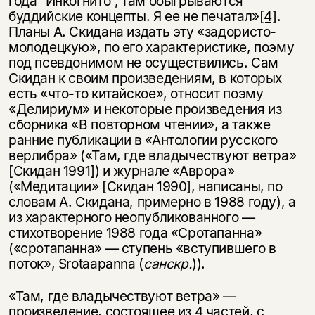
года “Инкогнито”, там обыгрываются
буддийские концепты. Я ее не печатал»
[4]
.
Планы А. Скидана издать эту «задористо-
молодецкую», по его характеристике, поэму
под псевдонимом не осуществились. Сам
Скидан к своим произведениям, в которых
есть «что-то китайское», относит поэму
«Делириум» и некоторые произведения из
сборника «В повторном чтении», а также
ранние публикации в «Антологии русского
верлибра» («Там, где владычествуют ветра»
[Скидан 1991]) и журнале «Аврора»
Этой книги временно
(«Медитации» [Скидан 1990], написаны, по
нет в продаже.
Подписка на рассылку
словам А. Скидана, примерно в 1988 году), а
из характерного неопубликованного —
стихотворение 1988 года «Сротапанна»
Вы можете подписаться на
Раз в неделю мы отправляем рассылку
уведомления, и при поступлении книги
о книгах и событиях «НЛО».
(«сротапанна» — ступень «вступившего в
на склад получить письмо на указанный
поток», Srotaapanna (
санскр.
)).
За подписку дарим промокод на
электронный адрес.
Эта книга
скидку 15%
«Там, где владычествуют ветра» —
не предназначена для
произведение, состоящее из 4 частей, с