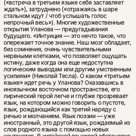
(«встреча в третьем языке себя заставляет
ждать»), затруднено («отражаясь в шаре
стальном идут / чтоб услышать голос
непрочный весь»). Многие художественные
открытия Уланова — предугадывания
будущего. «Интуиция — это нечто такое, что
опережает точное знание. Наш мозг обладает,
без сомнения, очень чувствительными
нервными клетками, что позволяет ощущать
истину, даже когда она еще недоступна
логическим выводам или другим умственным
усилиям» (Николай Тесла). О каком «третьем
языке» идет речь у Уланова? Оказавшись в
иноязычном восточном пространстве, его
лирический герой легче и глубже прозревает
язык, на котором можно говорить о пустоте,
язык, рождающийся как третий наряду с
речью и молчанием. Язык поэзии — уже
иностранный, это другой язык, рождаемый из
слов родного языка с помощью новых