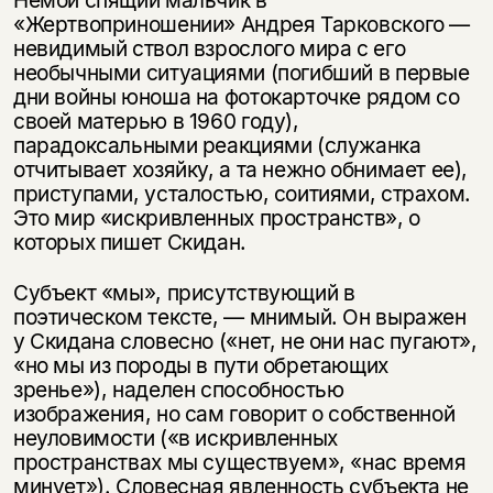
«Жертвоприношении» Андрея Тарковского —
невидимый ствол взрослого мира с его
необычными ситуациями (погибший в первые
дни войны юноша на фотокарточке рядом со
своей матерью в 1960 году),
парадоксальными реакциями (служанка
отчитывает хозяйку, а та нежно обнимает ее),
приступами, усталостью, соитиями, страхом.
Это мир «искривленных пространств», о
которых пишет Скидан.
Субъект «мы», присутствующий в
поэтическом тексте, — мнимый. Он выражен
у Скидана словесно («нет, не они нас пугают»,
«но мы из породы в пути обретающих
зренье»), наделен способностью
изображения, но сам говорит о собственной
неуловимости («в искривленных
пространствах мы существуем», «нас время
минует»). Словесная явленность субъекта не