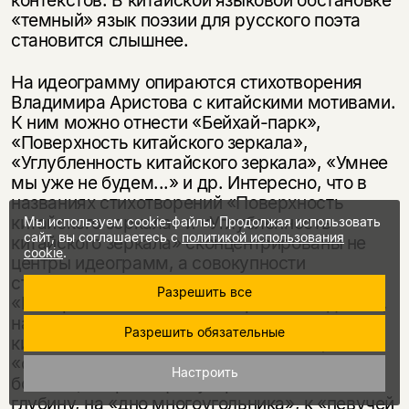
контекстов. В китайской языковой обстановке
«темный» язык поэзии для русского поэта
становится слышнее.
На идеограмму опираются стихотворения
Владимира Аристова с китайскими мотивами.
К ним можно отнести «Бейхай-парк»,
«Поверхность китайского зеркала»,
«Углубленность китайского зеркала», «Умнее
мы уже не будем...» и др. Интересно, что в
названиях стихотворений «Поверхность
китайского зеркала» и «Углубленность
Мы используем cookie-файлы. Продолжая использовать
сайт, вы соглашаетесь с
политикой использования
китайского зеркала» сконцентрированы не
cookie
.
центры идеограмм, а совокупности
стремящихся к центрам мотивов. В
Разрешить все
«Поверхности китайского зеркала» видимые,
наружные, лежащие на поверхности
Разрешить обязательные
китайские мотивы «можжевельника»,
«озера», «горы», «дракона», «рисового
Настроить
болота», «иероглифа» устремляются в
глубину, на «дно многоугольника», к «певучей