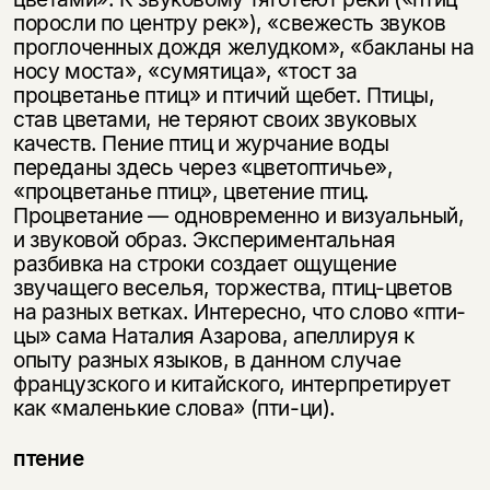
поросли по центру рек»), «свежесть звуков
проглоченных дождя желудком», «бакланы на
носу моста», «сумятица», «тост за
процветанье птиц» и птичий щебет. Птицы,
став цветами, не теряют своих звуковых
качеств. Пение птиц и журчание воды
переданы здесь через «цветоптичье»,
«процветанье птиц», цветение птиц.
Процветание — одновременно и визуальный,
и звуковой образ. Экспериментальная
разбивка на строки создает ощущение
звучащего веселья, торжества, птиц-цветов
на разных ветках. Интересно, что слово «пти-
цы» сама Наталия Азарова, апеллируя к
опыту разных языков, в данном случае
французского и китайского, интерпретирует
как «маленькие слова» (пти-ци).
птение