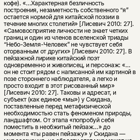
кофе). «…Характерная безличность
построения, незаметность собственного “я”
остается нормой для китайской поэзии в
течение многих столетий» [Лисевич 2010: 27].
«Самовосприятие личности не знает четких
границ и один из членов вселенской триады
“Небо-Земля-Человек” не чувствует себя
оторванным от других» [Лисевич 2010: 27]. В
пейзажной лирике китайский поэт
одновременно и живописец, и персонаж: «…
он не стоит рядом с написанной им картиной в
позе стороннего наблюдателя, а легко и
просто входит в этот рисованный мир»
[Лисевич 2010: 27]. Таковы и адресат, и
субъект (как единое «мы») у Скидана,
поставленные перед метафизической
необходимостью стать феноменом природы,
ландшафтом. От этапа «попробуй себя
поместить в необжитый пейзаж…» до
момента «ты равен пейзажу» у Скидана —