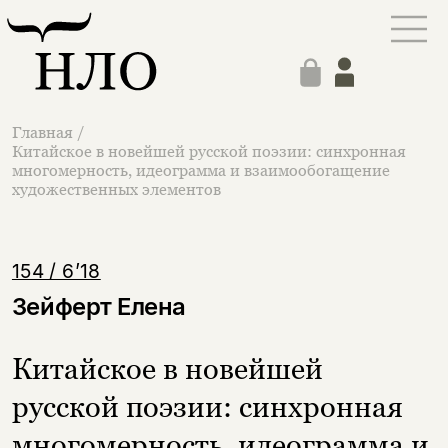
Главная
/
Китайское в новейшей русской поэзии: синхронная
многомерность, идеограмма и взаимообогащение
художественных элементов
154 / 6’18
Зейферт Елена
Китайское в новейшей
русской поэзии: синхронная
многомерность, идеограмма и