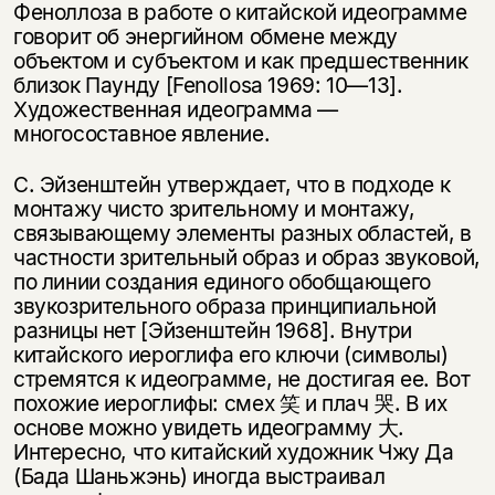
Феноллоза в работе о китайской идеограмме
говорит об энергийном обмене между
объектом и субъектом и как предшественник
близок Паунду [Fenollosa 1969: 10—13].
Художественная идеограмма —
многосоставное явление.
С. Эйзенштейн утверждает, что в подходе к
монтажу чисто зрительному и монтажу,
связывающему элементы разных областей, в
частности зрительный образ и образ звуковой,
по линии создания единого обобщающего
звукозрительного образа принципиальной
разницы нет [Эйзенштейн 1968]. Внутри
китайского иероглифа его ключи (символы)
стремятся к идеограмме, не достигая ее. Вот
похожие иероглифы: смех 笑 и плач 哭. В их
основе можно увидеть идеограмму 大.
Интересно, что китайский художник Чжу Да
(Бада Шаньжэнь) иногда выстраивал