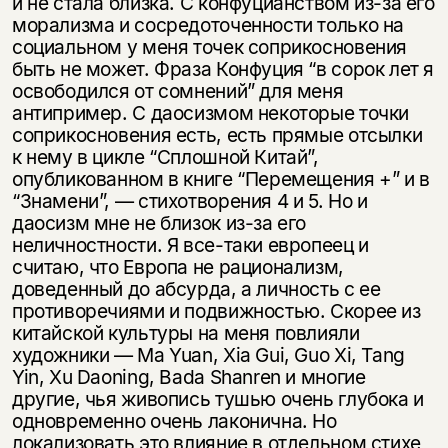
и не стала близка. С конфуцианством из-за его
морализма и сосредоточенности только на
социальном у меня точек соприкосновения
быть не может. Фраза Конфуция “в сорок лет я
освободился от сомнений” для меня
антипример. С даосизмом некоторые точки
соприкосновения есть, есть прямые отсылки
к нему в цикле “Сплошной Китай”,
опубликованном в книге “Перемещения +” и в
“Знамени”, — стихотворения 4 и 5. Но и
даосизм мне не близок из-за его
неличностности. Я все-таки европеец и
считаю, что Европа не рационализм,
доведенный до абсурда, а личность с ее
противоречиями и подвижностью. Скорее из
китайской культуры на меня повлияли
художники — Ma Yuan, Xia Gui, Guo Xi, Tang
Yin, Xu Daoning, Bada Shanren и многие
другие, чья живопись тушью очень глубока и
одновременно очень лаконична. Но
локализовать это влияние в отдельном стихе