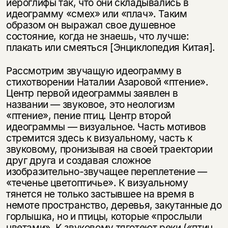
иероглифы так, что они складывались в
идеограмму «смех» или «плач». Таким
образом он выражал свое душевное
состояние, когда не знаешь, что лучше:
плакать или смеяться [Энциклопедия Китая].
Рассмотрим звучащую идеограмму в
стихотворении Наталии Азаровой «птение».
Центр первой идеограммы заявлен в
названии — звуковое, это неологизм
«птение», пение птиц. Центр второй
идеограммы — визуальное. Часть мотивов
стремится здесь к визуальному, часть к
звуковому, пронизывая на своей траектории
друг друга и создавая сложное
изобразительно-звучащее переплетение —
«теченье цветоптичье». К визуальному
тянется не только застывшее на время в
немоте пространство, деревья, закутанные до
горлышка, но и птицы, которые «прослыли
цветами». К звуковому тяготеют реки («птиц