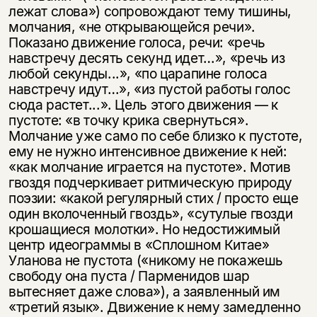
лежат слова») сопровождают тему тишины,
молчания, «не открывающейся речи».
Показано движение голоса, речи: «речь
навстречу десять секунд идет…», «речь из
любой секунды...», «по царапине голоса
навстречу идут…», «из пустой работы голос
сюда растет...». Цель этого движения — к
пустоте: «в точку крика свернуться».
Молчание уже само по себе близко к пустоте,
ему не нужно интенсивное движение к ней:
«как молчание играется на пустоте». Мотив
гвоздя подчеркивает ритмическую природу
поэзии: «какой регулярный стих / просто еще
один вколоченный гвоздь», «сутулые гвозди
крошащиеся молотки». Но недостижимый
центр идеограммы в «Сплошном Китае»
Уланова не пустота («никому не покажешь
свободу она пуста / Парменидов шар
вытесняет даже слова»), а заявленный им
«третий язык». Движение к нему замедленно