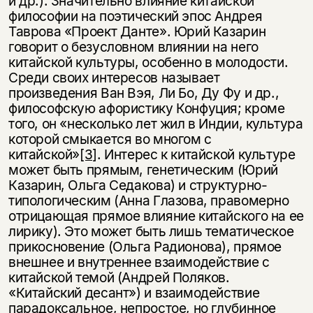
и др.). Значительно влияние китайской
философии на поэтический эпос Андрея
Таврова «Проект Данте». Юрий Казарин
говорит о безусловном влиянии на него
китайской культуры, особенно в молодости.
Среди своих интересов называет
произведения Ван Вэя, Ли Бо, Ду Фу и др.,
философскую афористику Конфуция; кроме
того, он «несколько лет жил в Индии, культура
которой смыкается во многом с
китайской»
[3]
. Интерес к китайской культуре
может быть прямым, генетическим (Юрий
Казарин, Ольга Седакова) и структурно-
типологическим (Анна Глазова, правомерно
отрицающая прямое влияние китайского на ее
лирику). Это может быть лишь тематическое
прикосновение (Ольга Радионова), прямое
внешнее и внутреннее взаимодействие с
китайской темой (Андрей Поляков.
«Китайский десант») и взаимодействие
парадоксальное, непростое, но глубинное