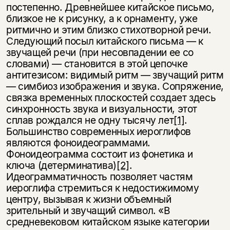
постепенно. Древнейшее китайское письмо,
близкое не к рисунку, а к орнаменту, уже
ритмично и этим близко стихотворной речи.
Следующий посыл китайского письма — к
звучащей речи (при несовпадении ее со
словами) — становится в этой цепочке
антитезисом: видимый ритм — звучащий ритм
— симбиоз изображения и звука. Сопряжение,
связка временных плоскостей создает здесь
синхронность звука и визуальности, этот
сплав рождался не одну тысячу лет
[1]
.
Большинство современных иероглифов
являются фоноидеограммами.
Фоноидеограмма состоит из фонетика и
ключа (детерминатива)
[2]
.
Идеограмматичность позволяет частям
иероглифа стремиться к недостижимому
центру, вызывая к жизни объемный
зрительный и звучащий символ. «В
средневековом китайском языке категории