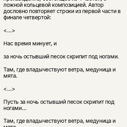
несовершеннолетних
ложной кольцевой композицией. Автор
дословно повторяет строки из первой части в
Скажите, пожалуйста,
финале четвертой:
Я соглашаюсь с
Политикой конфиденциальности
вам уже исполнилось 18 лет?
Я соглашаюсь с
Политикой конфиденциальности
<…>
подписаться
да
подписаться
Нас время минует, и
нет, вернуться назад
за ночь остывший песок скрипит под ногами.
Там, где владычествуют ветра, медуница и
мята.
<…>
Пусть за ночь остывший песок скрипит под
ногами…
Там, где владычествуют ветра, медуница и