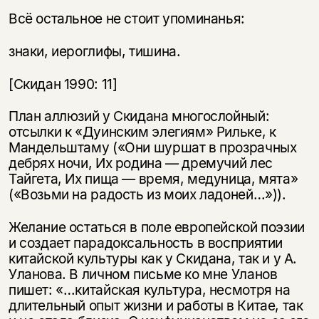
Всё остальное не стоит упоминанья:
знаки, иероглифы, тишина.
[Скидан 1990: 11]
План аллюзий у Скидана многослойный:
отсылки к «Дуинским элегиям» Рильке, к
Мандельштаму («Они шуршат в прозрачных
дебрях ночи, Их родина — дремучий лес
Тайгета, Их пища — время, медуница, мята»
(«Возьми на радость из моих ладоней…»)).
Желание остаться в поле европейской поэзии
и создает парадоксальность в восприятии
китайской культуры как у Скидана, так и у А.
Уланова. В личном письме ко мне Уланов
пишет: «…китайская культура, несмотря на
длительный опыт жизни и работы в Китае, так