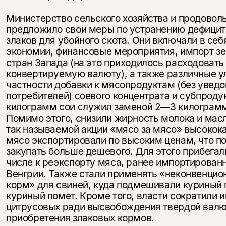
Министерство сельского хозяйства и продовол
предложило свои меры по устранению дефици
злаков для убойного скота. Они включали в се
экономии, финансовые мероприятия, импорт зе
стран Запада (на это приходилось расходовать
конвертируемую валюту), а также различные ул
частности добавки к мясопродуктам (без увед
потребителей) соевого концентрата и субпроду
килограмм сои служил заменой 2—3 килограм
Помимо этого, снизили жирность молока и масл
так называемой акции «мясо за мясо» высокок
мясо экспортировали по высоким ценам, что п
закупать больше дешевого. Для этого прибегал
числе к реэкспорту мяса, ранее импортированн
Венгрии. Также стали применять «неконвенци
корм» для свиней, куда подмешивали куриный 
куриный помет. Кроме того, власти сократили 
цитрусовых ради высвобождения твердой валю
приобретения злаковых кормов.