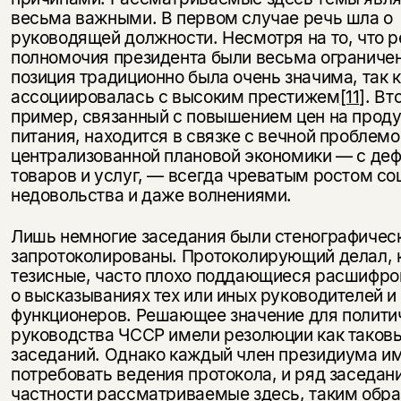
весьма важными. В первом случае речь шла о
руководящей должности. Несмотря на то, что 
полномочия президента были весьма ограниче
позиция традиционно была очень значима, так 
ассоциировалась с высоким престижем
[11]
. Вт
пример, связанный с повышением цен на прод
питания, находится в связке с вечной проблемо
централизованной плановой экономики — с де
товаров и услуг, — всегда чреватым ростом со
недовольства и даже волнениями.
Лишь немногие заседания были стенографичес
запротоколированы. Протоколирующий делал, к
тезисные, часто плохо поддающиеся расшифро
о высказываниях тех или иных руководителей и
функционеров. Решающее значение для полити
руководства ЧССР имели резолюции как таковые
заседаний. Однако каждый член президиума и
потребовать ведения протокола, и ряд заседани
частности рассматриваемые здесь, таким обр