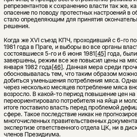
репрезентантов к сохранению власти так же, ка
опасение по поводу протестных настроений в о
стало определяющим для принятия окончатель
решения.
Когда же XVI съезд КПЧ, проходивший с 6-го по
1981 года в Праге, и выборы во все органы влас
состоявшиеся 5-го и 6 июня 1981
[45]
года, были
завершены, режим все же повысил цены на мя
января 1982 года
[46]
. Данная мера среди проч
обосновывалась тем, что таким образом можно
добиться уменьшения потребления мяса. Одна
через несколько месяцев потребление мяса вн
возросло. В какой-то период повышение цен на
переориентировало потребителя на яйца и моло
итоге поставило власть перед проблемой дефиц
сфере. Такое последствие никак не прогнозиро
многочисленных правительственных документах
экспертизе ответственного отдела ЦК, ни в дис
членов Президиума.