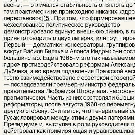
весны, — отличался стабильностью. Вплоть до 
там практически не происходило никаких кадр
перестановок
[15]
. При том, что формировавшее
чехословацкое политическое руководство
демонстрировало единую внешнюю линию, в л
принято говорить о двух лагерях, или группиро
Первый — догматики-консерваторы, группиро
вокруг Василя Биляка и Алоиса Индры; они сос
большинство. Еще в 1968-м это так называемо
ядро» противодействовало реформам Алексан
Дубчека, а во время подавления Пражской вес
тесно взаимодействовало с советской стороно
— последователи премьер-министра федераль
правительства Любомира Штроугала, настроен
прагматически. Часть из них составляли бывши
реформаторы, после августа 1968-го переметн
другую сторону. Считается, что Генеральный с
Гусак лавировал между этими двумя лагерями
Президиуме и, выступая в роли руководителя п
действовал как примиряющая и уравновешив