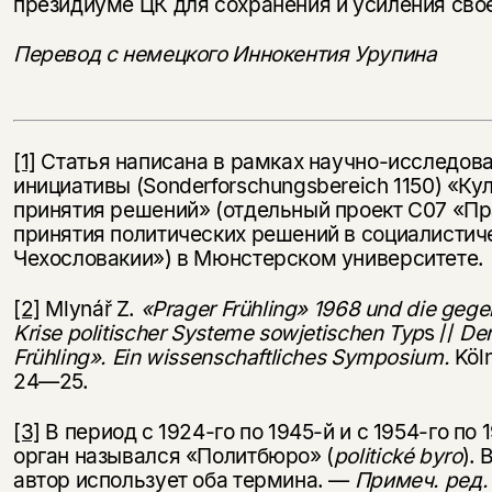
президиуме ЦК для сохранения и усиления свое
Перевод с немецкого Иннокентия Урупина
[1]
Статья написана в рамках научно-исследов
инициативы (Sonderforschungsbereich 1150) «Ку
принятия решений» (отдельный проект С07 «Пр
принятия политических решений в социалистич
Чехословакии») в Мюнстерском университете.
[2]
Mlynář Z.
«Prager Frühling» 1968 und die gege
Krise politischer Systeme sowjetischen Typ
s //
Der
Frühling».
Ein wissenschaftliches Symposium.
Köln
24—25.
[3]
В период с 1924-го по 1945-й и с 1954-го по 
орган назывался «Политбюро» (
politické byro
). 
автор использует оба термина. —
Примеч. ред.