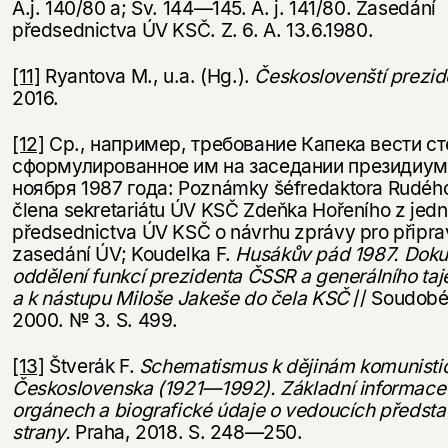
A.j. 140/80 a; Sv. 144—145. A. j. 141/80. Zasedání
předsednictva ÚV KSČ. Z. 6. A. 13.6.1980.
[11]
Ryantova M., u.a. (Hg.).
Č
eskosloven
št
í
prezid
2016.
[12]
Ср., например, требование Капека вести с
сформулированное им на заседании президиум
ноября 1987 года: Poznámky šéfredaktora Rudého
člena sekretariátu ÚV KSČ Zdeňka Hořeního z jedn
předsednictva ÚV KSČ o návrhu zprávy pro připra
zasedání ÚV; Koudelka F.
Hus
ák
ův
p
ád
1987. Dok
oddělení funkcí prezidenta ČSSR a generálního ta
a k nástupu Miloše Jakeše do čela KSČ
// Soudobé 
2000. № 3. S. 499.
[13]
Štverák F.
Schematismus k dějinám komunistic
Československa (1921—1992). Základní informace 
orgánech a biografické údaje o vedoucích představ
strany.
Praha, 2018. S. 248—250.