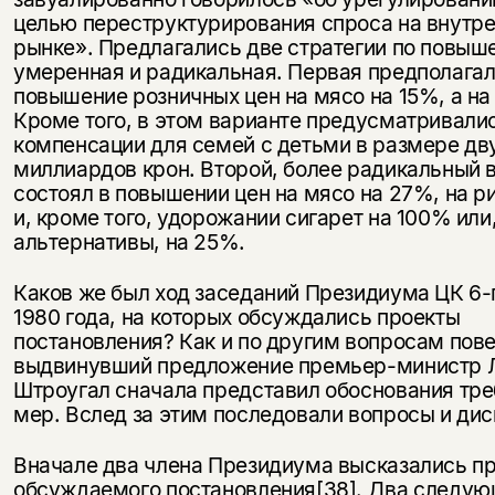
целью переструктурирования спроса на внутр
рынке». Предлагались две стратегии по повыш
умеренная и радикальная. Первая предполага
повышение розничных цен на мясо на 15%, а на
Кроме того, в этом варианте предусматривали
компенсации для семей с детьми в размере дв
миллиардов крон. Второй, более радикальный 
состоял в повышении цен на мясо на 27%, на р
и, кроме того, удорожании сигарет на 100% или,
альтернативы, на 25%.
Каков же был ход заседаний Президиума ЦК 6-г
1980 года, на которых обсуждались проекты
постановления? Как и по другим вопросам пове
выдвинувший предложение премьер-министр
Штроугал сначала представил обоснования тр
мер. Вслед за этим последовали вопросы и дис
Вначале два члена Президиума высказались п
обсуждаемого постановления
[38]
. Два следую