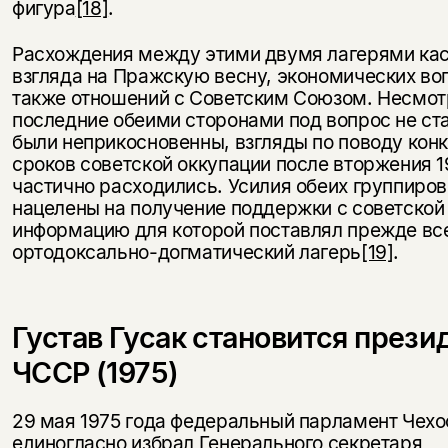
фигура
[18]
.
Расхождения между этими двумя лагерями ка
взгляда на Пражскую весну, экономических воп
также отношений с Советским Союзом. Несмотр
последние обеими сторонами под вопрос не ст
были неприкосновенны, взгляды по поводу кон
сроков советской оккупации после вторжения 1
частично расходились. Усилия обеих группиро
нацелены на получение поддержки с советской
информацию для которой поставлял прежде вс
ортодоксально-догматический лагерь
[19]
.
Густав Гусак становится прези
ЧССР (1975)
29 мая 1975 года федеральный парламент Чех
единогласно избрал Генерального секретаря