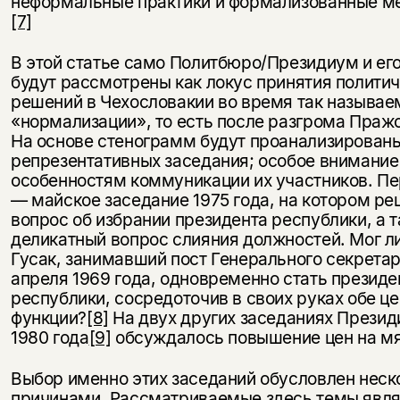
неформальные практики и формализованные м
[7]
В этой статье само Политбюро/Президиум и ег
будут рассмотрены как локус принятия полити
решений в Чехословакии во время так называе
«нормализации», то есть после разгрома Праж
На основе стенограмм будут проанализированы
репрезентативных заседания; особое внимание
особенностям коммуникации их участников. Пе
— майское заседание 1975 года, на котором р
вопрос об избрании президента республики, а 
деликатный вопрос слияния должностей. Мог л
Гусак, занимавший пост Генерального секретар
апреля 1969 года, одновременно стать презид
республики, сосредоточив в своих руках обе ц
функции?
[8]
На двух других заседаниях Прези
1980 года
[9]
обсуждалось повышение цен на м
Выбор именно этих заседаний обусловлен нес
причинами. Рассматриваемые здесь темы явл