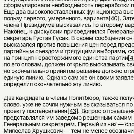
сформулировали необходимость переработки п
Еще два высокопоставленных функционера выс
пользу первого, умеренного, варианта
[40]
. Зат
члена Президиума высказались по второму ва
Наконец, к дискуссии присоединился Генераль
секретарь Густав Гусак. В своем сообщении о
высказался против повышения цен перед пред
партийным съездом и грядущими выборами, с
на принцип нерасторжимого единства партии
[4
по его словам, должен открыто высказывать св
но окончательно принятое решение должно от
единую линию. Однако сам же он своим заявле
определил окончательно эту линию.
Два кандидата в члены Политбюро, также пол
слово, уже не сочли нужным высказываться п
проекту постановления
[43]
. Вопрос о повышен
представлялся им заведомо решенным самим
Генеральным секретарем. Первый из них — сл
Милослав Хрушкович — тем не менее обозначи