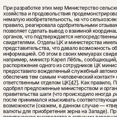
При разработке этих мер Министерство сельск
хозяйства и продовольствия продемонстриров
немалую изобретательность, на что сельхозсек
правило, реагировала одобрительными отзыва
позволяет сделать вывод о взаимной координа
органов, что подтверждается непосредственн
свидетелями. Отделы ЦК и министерства имел
представительства, что давало возможность о
информацией. Об этом в своих мемуарах свиде
например, министр Карел Лёбль, сообщающий, 
распоряжение одного из сотрудников ЦК минис
предоставило вожделенный служебный автомо
обеспечив тем самым «человеческий контакт» 
ответственным отделом ЦК
[47]
. Как правило, 
одобрял предложенные министерством и орга
правительства шаги (что происходило иногда
p
после принимался изыскивать соответствующи
возможности (скажем, в данном случае — «тв
валюты для приобретения зерна на Западе). Пр