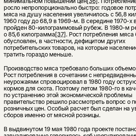
минимальном повышении цен
[36]
. Потреблени
несовершеннолетних
росло непропорционально быстро: годовое пот
мяса на душу населения увеличилось с 56,8 к
Скажите, пожалуйста,
Я соглашаюсь с
Политикой конфиденциальности
1960 году до 68,9 в 1969-м. В середине 1970-х
вам уже исполнилось 18 лет?
Я соглашаюсь с
Политикой конфиденциальности
пройден 80-килограммовый рубеж. В 1980-м р
о 85,6 килограмма
[37]
. Рост потребления мяса
подписаться
обусловлен, в частности, дефицитом других
да
подписаться
потребительских товаров, на которые населени
тратить гораздо меньше.
нет, вернуться назад
Производство мяса требовало больших объемо
Рост потребления в сочетании с непредвиденн
неурожаями спровоцировал в 1980 году остру
кормов для скота. Поэтому летом 1980-го в ка
по устранению этой экономической проблемы
правительство решило рассмотреть вопрос о 
розничных цен. Особый расчет был сделан на 
сборов именно от мясной розницы.
В выдвинутом 19 мая 1980 года проекте постан
завуалированно говорилось «об урегулировани