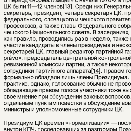
В период «нормализации» с начала 1970-х в П
ЦК были 11—12 членов
[13]
. Среди них Генераль
секретарь, президент, четыре секретаря ЦК, п
федерального, словацкого и чешского правител
профсоюзов, а также главы Федерального собр
чешского Национального совета. В заседаниях,
как правило, проводились раз в неделю, также
участие кандидаты в члены президиума и неск
секретарей ЦК, главный редактор партийной га
právo», председатель центральной контрольной
ревизионной комиссии партии, а также некото
сотрудники партийного аппарата
[14]
. Правом г
формально обладали лишь члены Президиума.
практике, однако, голосование обычно не прово
обладающие правом голоса участники тоже вы
свое мнение при обсуждении важных вопросов
отдельным пунктам повестки в обсуждение во
министры и уполномоченные сотрудники ЦК.
Президиум ЦК времен «нормализации» — посл
внутри КПЧ, последовавших за разгромом Пра