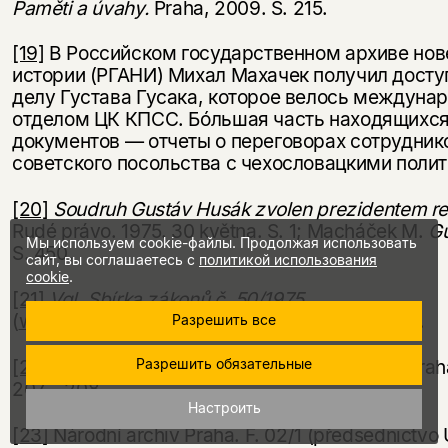
Paměti a úvahy.
Praha, 2009. S. 215.
[19]
В Российском государственном архиве но
истории (РГАНИ) Михал Махачек получил досту
делу Густава Гусака, которое велось междун
отделом ЦК КПСС. Бóльшая часть находящихся
документов — отчеты о переговорах сотрудник
советского посольства с чехословацкими поли
[20]
Soudruh Gustáv Husák zvolen prezidentem re
Rudé právo. 1975. 30 května. S. 1; Macháček M.
Gu
Мы используем cookie-файлы. Продолжая использовать
S. 450.
сайт, вы соглашаетесь с
политикой использования
cookie
.
[21]
Vgl. Sbírka zákonů č. 50/1975
(
www.psp.cz/sqw/sbirka.sqw?cz=50&r=1975
).
Разрешить все
Разрешить обязательные
[22]
Klusáková-Svobodová Z.
O tom co bylo.
Praha
207—208.
Настроить
[23]
Národní archiv Praha. F. 02/1 (předsednictvo