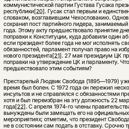
коммунистической партии Густава Гусака през
республики
[20]
. Гусак стал первым и единств
словаком, возглавившим Чехословакию. Одно
сохранил пост партийного лидера, занимаемый 
года. Этому акту предшествовало принятие дн
поправки к Конституции, куда добавили один аб
если президент более года не мог исполнять св
обязанностей, парламент получал право на изб
нового президента
[21]
. 27 мая президиум ЦК п
поправки на утверждение ЦК и парламенту. Чт
предшествовало этим событиям?
Престарелый Людвик Свобода (1895—1979) уже
время был болен. С 1972 года он пережил неск
инсультов и не справлялся с обязанностями пр
хотя и был переизбран на эту должность 22 мар
года
[22]
. С апреля 1974-го члены правительств
вынуждены были замещать его на официальных
мероприятиях; отметим, что президент Свобод
не в состоянии сам подать в отставку. Срочно 