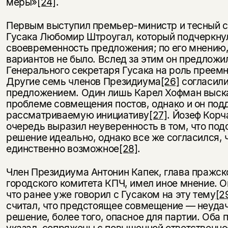
меры»
[24]
.
Первым выступил премьер-министр и тесный 
Гусака Любомир Штроугал, который подчеркну
своевременность предложения; по его мнению,
вариантов не было. Вслед за этим он предложи
Генерального секретаря Гусака на роль преем
Другие семь членов Президиума
[26]
согласили
предложением. Один лишь Карел Хофман выск
проблеме совмещения постов, однако и он по
рассматриваемую инициативу
[27]
. Йозеф Корч
очередь выразил неуверенность в том, что под
решение идеально, однако все же согласился, 
единственно возможное
[28]
.
Член Президиума Антонин Капек, глава пражск
городского комитета КПЧ, имел иное мнение. О
что ранее уже говорил с Гусаком на эту тему
[2
считал, что предстоящее совмещение — неуда
решение, более того, опасное для партии. Оба п