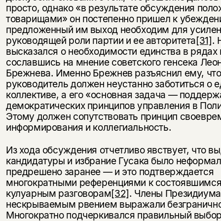
просто, однако «в результате обсуждения поло
товарищами» он постепенно пришел к убежден
предложенный им выход необходим для усиле
руководящей роли партии и ее авторитета
[31]
. 
высказался о необходимости единства в рядах 
сославшись на мнение советского генсека Лео
Брежнева. Именно Брежнев разъяснил ему, чт
руководитель должен неустанно заботиться о е
коллективе, а его «основная задача — поддерж
демократических принципов управления в Пол
Этому должен сопутствовать принцип своевре
информирования и коллегиальность.
Из хода обсуждения отчетливо явствует, что в
кандидатуры и избрание Гусака было неформа
предрешено заранее — и это подтверждается
многократными референциями к состоявшимся
кулуарным разговорам
[32]
. Члены Президиума
нескрываемым рвением выражали безгранично
Многократно подчеркивался правильный выбор