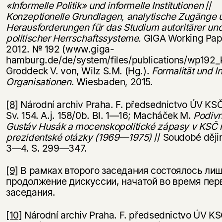
«Informelle Politik» und informelle Institutionen
//
Konzeptionelle Grundlagen, analytische Zugänge 
Herausforderungen für das Studium autoritärer un
politischer Herrschaftssysteme.
GIGA Working Pape
2012. № 192 (www.giga-
hamburg.de/de/system/files/publications/wp192_k
Groddeck V. von, Wilz S.M. (Hg.).
Formalität und In
Organisationen
. Wiesbaden, 2015.
[8]
Národní archiv Praha. F. předsednictvo ÚV KS
Sv. 154. A.j. 158/0b. Bl. 1—16; Macháček M.
Podivn
Gustáv Husák a mocenskopolitické zápasy v KSČ n
prezidentské otázky (1969—1975)
// Soudobé ději
3—4. S. 299—347.
[9]
В рамках второго заседания состоялось ли
продолжение дискуссии, начатой во время пер
заседания.
[10]
Národní archiv Praha. F. předsednictvo ÚV KSČ