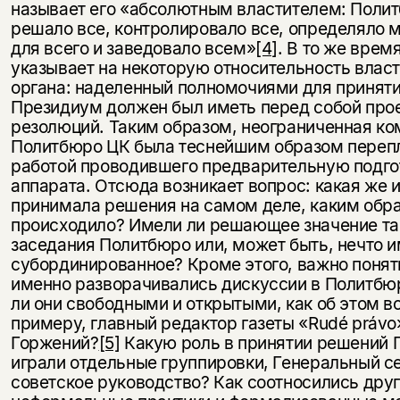
называет его «абсолютным властителем: Поли
решало все, контролировало все, определяло
для всего и заведовало всем»
[4]
. В то же врем
указывает на некоторую относительность власт
органа: наделенный полномочиями для принят
Президиум должен был иметь перед собой про
резолюций. Таким образом, неограниченная ко
Политбюро ЦК была теснейшим образом перепл
работой проводившего предварительную подго
аппарата. Отсюда возникает вопрос: какая же 
принимала решения на самом деле, каким обра
происходило? Имели ли решающее значение т
заседания Политбюро или, может быть, нечто 
субординированное? Кроме этого, важно понять
именно разворачивались дискуссии в Политбю
ли они свободными и открытыми, как об этом в
примеру, главный редактор газеты «Rudé právo
Горжений?
[5]
Какую роль в принятии решений 
играли отдельные группировки, Генеральный с
советское руководство? Как соотносились друг