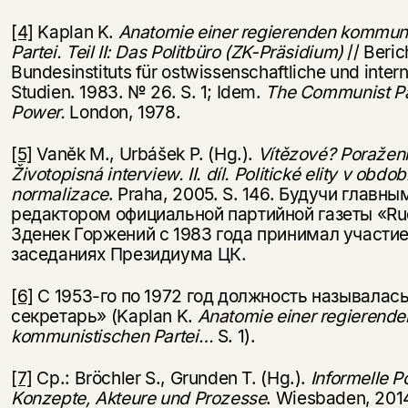
[4]
Kaplan K.
Anatomie einer regierenden kommun
Partei.
Teil II: Das Politbüro (ZK-Präsidium)
// Beric
Bundesinstituts für ostwissenschaftliche und intern
Studien. 1983. № 26. S. 1; Idem.
The Communist Pa
Power
.
London, 1978.
[5]
Vaněk M., Urbášek P. (Hg.).
Vítězové? Poražen
Životopisná interview. II. díl.
Politické elity v období
n
ormalizace
. Praha, 2005. S. 146. Будучи главны
редактором официальной партийной газеты «Ru
Зденек Горжений с 1983 года принимал участие
заседаниях Президиума ЦК.
[6]
С 1953-го по 1972 год должность называлас
секретарь» (Kaplan K.
Anatomie einer regierende
kommunistischen Partei…
S. 1).
[7]
Ср.: Bröchler S., Grunden T. (Hg.).
Informelle Po
Konzepte, Akteure und Prozesse
. Wiesbaden, 2014