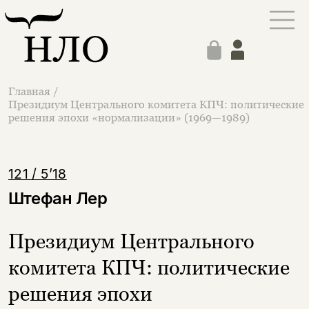
Главная
/
Президиум Центрального комитета КПЧ: политические
решения эпохи «нормализации» (1969—1989)
121 / 5’18
Штефан Лер
Президиум Центрального
комитета КПЧ: политические
решения эпохи