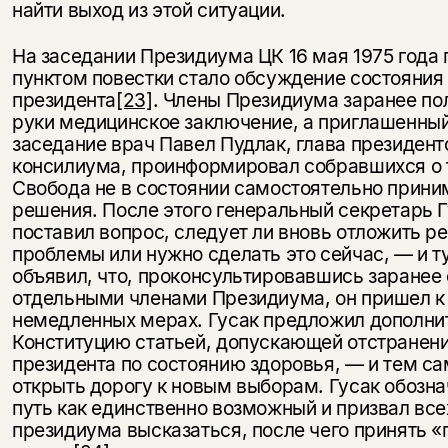
найти выход из этой ситуации.
На заседании Президиума ЦК 16 мая 1975 года
пунктом повестки стало обсуждение состояния
президента
[23]
. Члены Президиума заранее по
руки медицинское заключение, а приглашенный
заседание врач Павел Пудлак, глава президент
консилиума, проинформировал собравшихся о 
Свобода не в состоянии самостоятельно прини
решения. После этого генеральный секретарь 
поставил вопрос, следует ли вновь отложить р
проблемы или нужно сделать это сейчас, — и т
объявил, что, проконсультировавшись заранее 
отдельными членами Президиума, он пришел к
немедленных мерах. Гусак предложил дополни
Конституцию статьей, допускающей отстранен
президента по состоянию здоровья, — и тем с
открыть дорогу к новым выборам. Гусак обозна
путь как единственно возможный и призвал все
президиума высказаться, после чего принять 