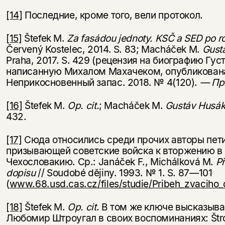
[14]
Последние, кроме того, вели протокол.
[15]
Štefek M.
Za
fas
ádou
jednoty
.
KSČ a SED po r
Červený Kostelec, 2014. S. 83; Macháček M.
Gust
Praha, 2017. S. 429 (рецензия на биографию Гус
написанную Михалом Махачеком, опубликована
Неприкосновенный запас. 2018. № 4(120).
— При
[16]
Štefek M.
Op
.
cit
.
; Macháček M.
Gust
áv
Hus
á
432.
[17]
Сюда относились среди прочих авторы пет
призывающей советские войска к вторжению в
Чехословакию. Ср.: Janáček F., Michálková M.
P
dopisu
// Soudobé dějiny. 1993. № 1. S. 87—101
(
www.68.usd.cas.cz/files/studie/Pribeh_zvaciho_
[18]
Štefek M.
Op
.
cit
. В том же ключе высказыв
Любомир Штроугал в своих воспоминаниях: Štro