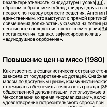
безальтернативность кандидатуры Гусака
[33]
.
образом собравшиеся убеждали друг друга в с
правоте по поводу верности решения. Антонин 
единственным, кто выступил с прямой критико
совмещения должностей, указывая на потенци
негативные последствия такого совмещения
[34
постановления, однако, зафиксировано лишь
«единодушное одобрение».
Повышение цен на мясо (1980)
Этой книги временно
нет в продаже.
Подписка на рассылку
Как известно, в социалистических странах сто
зависела от государственных дотаций. Снабжа
Вы можете подписаться на
Раз в неделю мы отправляем рассылку
мясом по доступным ценам, коммунистическая
уведомления, и при поступлении книги
о книгах и событиях «НЛО».
стремилась обеспечить лояльность граждан
[35
на склад получить письмо на указанный
За подписку дарим промокод на
общественной деполитизации, используемые в
электронный адрес.
Эта книга
скидку 15%
Чехословакии во время «нормализации», включ
не предназначена для
удовлетворение потребительского спроса при