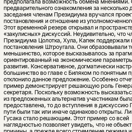
предполагала возможность обмена мнениями. 
предварительного ознакомления за несколько 
заседания членам Президиума вручался проек
постановления и отношение из уполномоченног
Этот временной резерв открывал и пространст
«закулисных» дискуссий. Неудивительно, что ч
Президиума Цолотка, Хула, Капек поддержали 
постановления Штроугала. Они образовывали т
меньшинство, которое высказывалось за прагм
ориентированный на экономические параметры
развития. Консервативное, догматически наст
большинство во главе с Биляком по понятным 
отклонило данное предложение. Особенно отче
пример демонстрирует решающую роль Генер
секретаря. Поскольку возможность высказатьс
из предложенных альтернатив участникам был
предоставлена, то до вступления в дискуссию 
пути были так или иначе одинаково открыты. Л
Гусака стало решающим. Этот пример со всей
наглядностью позволяет увидеть, что не объек
причины, а прежде всего стремление режима и