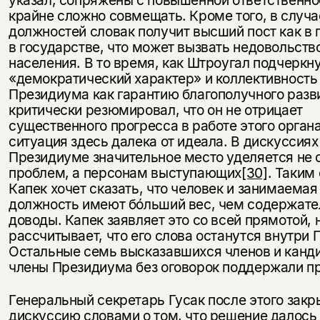
указал, сопряжены с повышенной ответственно
крайне сложно совмещать. Кроме того, в случа
должностей словак получит высший пост как в п
в государстве, что может вызвать недовольств
населения. В то время, как Штроугал подчеркн
«демократический характер» и коллективность
Президиума как гарантию благополучного разв
критически резюмировал, что он не отрицает
существенного прогресса в работе этого органа
ситуация здесь далека от идеала. В дискуссиях
Президиуме значительное место уделяется не 
проблем, а персонам выступающих
[30]
. Таким
Капек хочет сказать, что человек и занимаемая
должность имеют бóльший вес, чем содержат
доводы. Капек заявляет это со всей прямотой, 
рассчитывает, что его слова останутся внутри
Остальные семь высказавшихся членов и канди
члены Президиума без оговорок поддержали п
Генеральный секретарь Гусак после этого закр
дискуссию словами о том, что решение далось