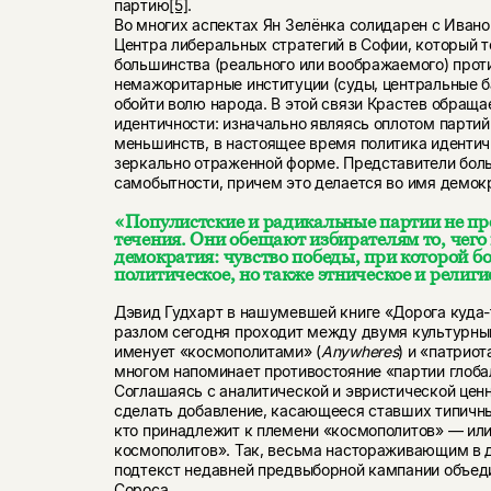
партию
[5]
.
Во многих аспектах Ян Зелёнка солидарен с Иван
Центра либеральных стратегий в Софии, который 
большинства (реального или воображаемого) прот
немажоритарные институции (суды, центральные б
обойти волю народа. В этой связи Крастев обращ
идентичности: изначально являясь оплотом партий
меньшинств, в настоящее время политика идентич
зеркально отраженной форме. Представители боль
самобытности, причем это делается во имя демок
«Популистские и радикальные партии не пр
течения. Они обещают избирателям то, чего
демократия: чувство победы, при которой б
политическое, но также этническое и религи
Дэвид Гудхарт в нашумевшей книге «Дорога куда-
разлом сегодня проходит между двумя культурны
именует «космополитами» (
Anywheres
) и «патриот
многом напоминает противостояние «партии глоба
Соглашаясь с аналитической и эвристической ценн
сделать добавление, касающееся ставших типичны
кто принадлежит к племени «космополитов» — или,
космополитов». Так, весьма настораживающим в 
подтекст недавней предвыборной кампании объе
Сороса.