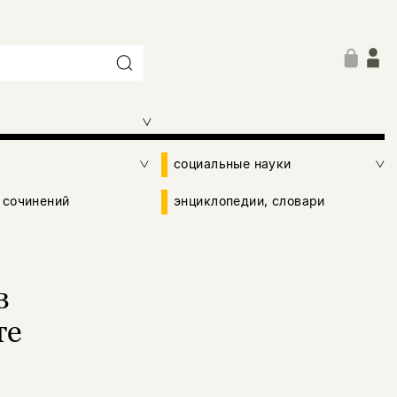
социальные науки
 сочинений
энциклопедии, словари
в
те