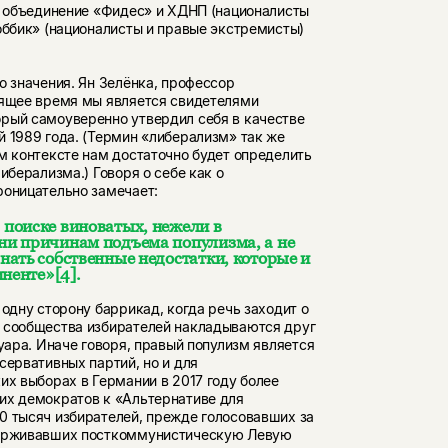
ы: объединение «Фидес» и ХДНП (националисты
оббик» (националисты и правые экстремисты)
о значения. Ян Зелёнка, профессор
оящее время мы является свидетелями
рый самоуверенно утвердил себя в качестве
 1989 года. (Термин «либерализм» так же
м контексте нам достаточно будет определить
иберализма.) Говоря о себе как о
роницательно замечает:
поиске виноватых, нежели в
ни причинам подъема популизма, а не
ать собственные недостатки, которые и
иненте»
[4]
.
 одну сторону баррикад, когда речь заходит о
х сообщества избирателей накладываются друг
уара. Иначе говоря, правый популизм является
сервативных партий, но и для
их выборах в Германии в 2017 году более
их демократов к «Альтернативе для
0 тысяч избирателей, прежде голосовавших за
ддерживавших посткоммунистическую Левую