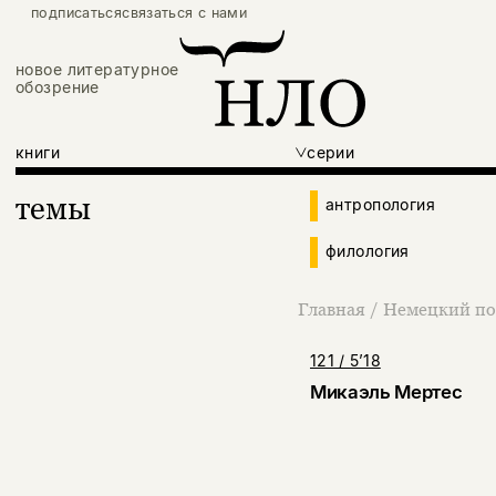
подписаться
связаться с нами
новое литературное
обозрение
книги
серии
темы
антропология
филология
Главная
/
Немецкий по
121 / 5’18
Микаэль Мертес