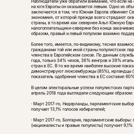
Наблюдатели уже обратили внимание, что если на 
на юге Европы он оказывается левым. Одно из об
заключается в том, что Южная Европа обвиняет С
экономии», от которой прежде всего страдают о
страны, в то время как севернее Альп Южную Евр
налогоплательщики-северяне без конца закачива
образом, правый и левый популизм взаимно подде
Более того, имеется, по-видимому, тесная взаим
гражданами той или иной страны популистских па
членства в Европейском союзе. По данным служб
года, только 34% чехов, 36% венгров и 39% итал
стран в ЕС. В то же время наиболее высокие показ
демонстрируют люксембуржцы (85%), ирландцы (8
показатель одобрения членства в ЕС составил 60
В целом электоральные успехи популистских парти
апрель 2018 года выглядели следующим образом:
· Март 2017-го, Нидерланды, парламентские выбор
получает 13,1% голосов избирателей;
· Март 2017-го, Болгария, парламентские выборы
(националисты и правые популисты) получает 9,1% 