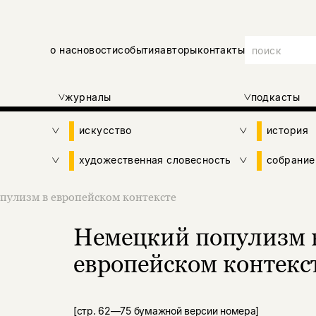
о нас
новости
события
авторы
контакты
журналы
подкасты
искусство
история
художественная словесность
собрание
пулизм в европейском контексте
Немецкий популизм 
европейском контекс
[стр. 62—75 бумажной версии номера]