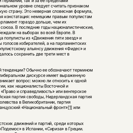
 Германии, так и за ее пределами
ональном уровне следует считать признаком
ую страну. Это неверная словесная формула,
вая констатация: немецким правым популистам
рламент гораздо дольше, чем их
союза. В последние годы националистические,
еждали на выборах во всей Европе. В
а популисты из «Движения пяти звезд» и
 голосов избирателей, а на парламентских
популистскому альянсу движения «Фидес» и
алось сохранить две трети мест в
 тенденции? Обычно ее обозначают термином
 либеральном дискурсе имеет выраженную
зникает вопрос: можно ли относить к одной
ии, как националисты Восточной и
 «Право и справедливость» или венгерское
йская партия свободы, Нидерландская партия
олевства в Великобритании, партия
анцузский «Национальный фронт»
[1]
или
стских движений и партий, среди которых
«Подемос» в Испании, «Сириза» в Греции.