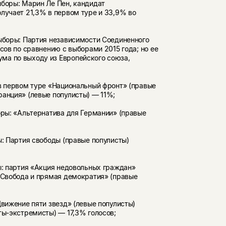
ыборы: Марин Ле Пен, кандидат
лучает 21,3% в первом туре и 33,9% во
выборы: Партия независимости Соединенного
сов по сравнению с выборами 2015 года; но ее
ма по выходу из Европейского союза,
 в первом туре «Национальный фронт» (правые
ранция» (левые популисты) — 11%;
оры: «Альтернатива для Германии» (правые
ы: Партия свободы (правые популисты)
ы: партия «Акция недовольных граждан»
 «Свобода и прямая демократия» (правые
Движение пяти звезд» (левые популисты)
ты-экстремисты) — 17,3% голосов;