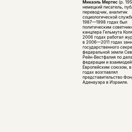
Микаэль Мертес
(р. 19
немецкий писатель, пуб
переводчик, аналитик
социологической служб
1987—1998 годах был
политическим советник
канцлера Гельмута Кол
2006 годах работал жу
в 2006—2011 годах зан
государственного секр
федеральной земли Се
Рейн-Вестфалия по дел
федерации и взаимодей
Европейским союзом, в
годах возглавлял
представительство Фон
Аденауэра в Израиле.