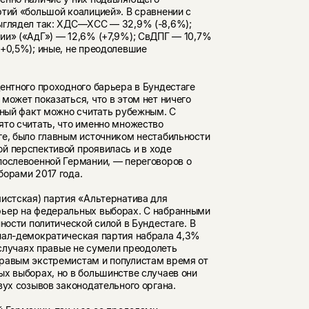
тий «большой коалицией». В сравнении с
выглядел так: ХДС—ХСС — 32,9% (-8,6%);
ии» («АдГ») — 12,6% (+7,9%); СвДПГ — 10,7%
(+0,5%); иные, не преодолевшие
ентного проходного барьера в Бундестаге
может показаться, что в этом нет ничего
нный факт можно считать рубежным. С
ято считать, что именно множество
ге, было главным источником нестабильности
й перспективой проявилась и в ходе
послевоенной Германии, — переговоров о
борами 2017 года.
мистская) партия «Альтернатива для
рьер на федеральных выборах. С набранными
ности политической силой в Бундестаге. В
нал-демократическая партия набрала 4,3%
 случаях правые не сумели преодолеть
правым экстремистам и популистам время от
ых выборах, но в большинстве случаев они
вух созывов законодательного органа.