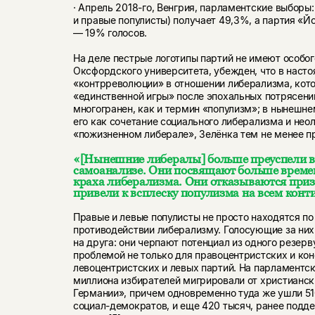
· Апрель 2018-го, Венгрия, парламентские выбор
и правые популисты) получает 49,3%, а партия «Й
— 19% голосов.
На деле пестрые логотипы партий не имеют особог
Оксфордского университета, убежден, что в наст
«контрреволюции» в отношении либерализма, кото
«единственной игры» после эпохальных потрясений
многогранен, как и термин «популизм»; в нынешне
его как сочетание социального либерализма и неол
«пожизненном либерале», Зелёнка тем не менее п
«[Нынешние либералы] больше преуспели в 
самоанализе. Они посвящают больше време
краха либерализма. Они отказываются призн
привели к всплеску популизма на всем конт
Правые и левые популисты не просто находятся по
противодействии либерализму. Голосующие за ни
на друга: они черпают потенциал из одного резерв
проблемой не только для правоцентристских и кон
левоцентристских и левых партий. На парламентск
миллиона избирателей мигрировали от христианск
Германии», причем одновременно туда же ушли 51
социал-демократов, и еще 420 тысяч, ранее по