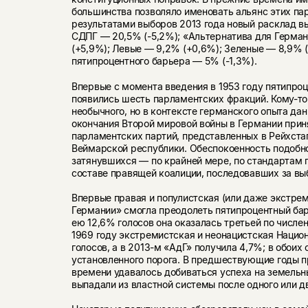
большинства позволяло именовать альянс этих пар
результатами выборов 2013 года новый расклад 
СДПГ — 20,5% (-5,2%); «Альтернатива для Герман
(+5,9%); Левые — 9,2% (+0,6%); Зеленые — 8,9% 
пятипроцентного барьера — 5% (-1,3%).
Впервые с момента введения в 1953 году пятипроц
появились шесть парламентских фракций. Кому-то 
необычного, но в контексте германского опыта да
окончания Второй мировой войны в Германии прин
парламентских партий, представленных в Рейхста
Веймарской республики. Обеспокоенность подобно
затянувшихся — по крайней мере, по стандартам 
составе правящей коалиции, последовавших за вы
Впервые правая и популистская (или даже экстре
Германии» смогла преодолеть пятипроцентный ба
ею 12,6% голосов она оказалась третьей по числен
1969 году экстремистская и неонацистская Нацио
голосов, а в 2013-м «АдГ» получила 4,7%; в обоих
установленного порога. В предшествующие годы 
времени удавалось добиваться успеха на земельн
выпадали из властной системы после одного или д