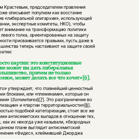
ом Крастевым, председателем правления
тоже описывает популизм как восстание
ив «либеральной олигархии», использующей
анки, экспертные комитеты, НКО), чтобы
ает внимание на трансформацию политики
 левого толка, ориентированных на защиту
ности присваивается правыми, пусть даже в
шинства теперь настаивают на защите своей
ратии:
осто партии: это конституционные
 не может им дать либеральная
ольшинство, причем не только
озное, может делать все что хочет»
[6]
.
то» утверждает, что главнейший ценностный
ми блоками, или «племенами», которые он
ами» (
Somewheres
)
[7]
. Это разграничение во
лизации» и «партии территориальности»
[8]
.
остью подобной категоризации, стоит все же
ми антисемитских выпадов в отношении тех,
 как их некогда уже называли, «безродных
данном плане выглядит антисемитский
динения «Фидес», клеймившей Джорджа