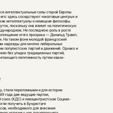
Все интеллектуальные силы старой Европы
 его: здесь соседствуют «мозговые центры» и
ские интеллектуалы и немецкие философы.
ток, поскольку она влияет на политическую
еждународном. Не последнюю роль в росте
воплощение этого призрака — Дональд Трамп,
ом. На таком фоне молодой французский
ом надежды для многих либеральных
м популистских партий и движений. Однако и
жен без упадка традиционных партий,
ретающего легитимность путем квази-
е
у, стали переломными и для истории
49 года две ведущие партии,
 союз (ХДС) и левоцентристская Социал-
гли получить в Бундестаге
сов, необходимого для внесения
енно наличие у них подавляющего