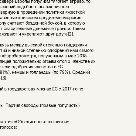
севере Европы популизм тяготеет вправо, то
ъяснений подобного положения дел
еверную в проведении политики «жесткой
хваченные кризисом средиземноморские
опу считают бездонной бочкой, в которую
ют спасительные денежные транши. Таким
рживают и укрепляют друг друга
[2]
.
освязь между высокой степенью поддержки
ртий и низкой степенью одобрения ими самого
ы «Евробарометр», полученным в мае 2018
ьянцев положительно отзываются о членстве их
атели одобрения членства в ЕС
1%), немцы и голландцы (по 79%). Средний
%
[3]
.
й в государствах-членах ЕС с 2017-го по
ы: Партия свободы (правые популисты)
: партия «Объединенные патриоты»
голосов;