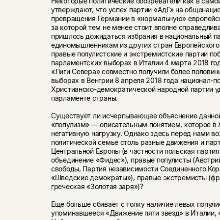
Некоторые политические обозреватели как в самой
утверждают, что успех партии «АдГ» на общенаци
превращения Германии в «нормальную» европейск
за которой тем не менее стоит вполне справедли
пришлось дожидаться избрания в национальный па
единомышленникам из других стран Европейского 
правые популистские и экстремистские партии поб
парламентских выборах в Италии 4 марта 2018 год
«Лиги Севера» совместно получили более половины
выборах в Венгрии 8 апреля 2018 года национал-
Христианско-демократической народной партии уд
парламенте страны.
Существует ли исчерпывающее объяснение данной
«популизм» — описательным понятием, которое в
негативную нагрузку. Однако здесь перед нами во
политической семье столь разные движения и парт
Центральной Европы (в частности польская партия
объединение «Фидес»), правые популисты (Австри
свободы, Партия независимости Соединенного Кор
«Шведские демократы»), правые экстремисты (фр
греческая «Золотая заря»)?
Еще больше сбивает с толку наличие левых попули
упоминавшееся «Движение пяти звезд» в Италии, 