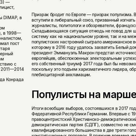
53) —
лицист,
Призрак бродит по Европе — призрак популизма. 
ы DIMAP, в
вступили в либеральный союз, призванный изгнать
журналисты, политологи и обозреватели, француз
ом
Складывающаяся ситуация отнюдь не повод для шу
я, в 1998—
систему как на национальном уровне, так и на м
рналистом,
популистских настроений сыграло американское 
имал пост
которому в 2016 году удалось захватить Белый д
етаря
президент Эммануэль Макрон предстал источник
верный
европейцев, обеспокоенных электоральным успехо
ам
его собственный триумф 2017 года был бы невозмо
ствию с
поскольку это подъем харизматичного лидера, об
 2011—2014
плебисцитарной аккламации.
да Конрада
Популисты на марш
Итоги всеобщих выборов, состоявшихся в 2017 год
Федеративной Республики Германии. Впервые с 19
правоцентристский Христианско-демократический
демократическая партия (СДПГ), совместно не смо
квалифицированного большинства в две трети голо
конституционных поправок. В прежние времена им