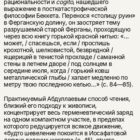
рациональности и
cogito
, нашедшего
выражение в посткатастрофической
философии Беккета. Перенося «столицу руин»
в Ферганскую долину, он заостряет тему
разрушаемой старой Ферганы, проходящую
через всю книгу горькой красной нитью: «…
может, / спасешься, если / проспишь
крохотной, шелковистой, безвредной /
ящерицей в тенистой прохладе / саманной
стены в летнем дворе / под солнцем в
середине июля, когда / горький ковш
металлической глыбы / хапает медленно по
метру твою последнюю келью…» (с. 84—85).
Практикуемый Абдуллаевым способ чтения,
близкий его подходу к живописи,
концентрирует весь герменевтический заряд
на одном компактном участке, в пределах
которого редуцируется всякое движение,
«будто шевеление покоится в Иосафатовой
долине далеких жестов» (с. 45), отчего