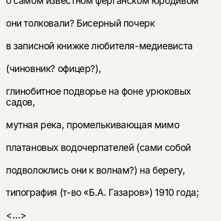
о самом известном ферганском юродивом
они толковали? Бисерный почерк
в записной книжке любителя-медиевиста
(чиновник? офицер?),
глинобитное подворье на фоне урюковых
садов,
мутная река, промелькивающая мимо
платановых водочерпателей (сами собой
подволоклись они к волнам?) на берегу,
типография (т-во «Б.А. Газаров») 1910 года;
<…>