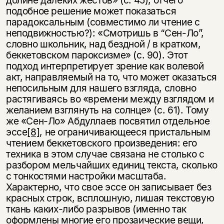
подобное решение может показаться
парадоксальным (совместимо ли чтение с
неподвижностью?): «Смотришь в “Сен-Ло”,
словно школьник, над бездной / в кратком,
беккетовском пароксизме» (с. 90). Этот
подход интерпретирует зрение как волевой
акт, направляемый на то, что может оказаться
непосильным для нашего взгляда, словно
растягиваясь во «времени между взглядом и
желанием взглянуть на солнце» (с. 61). Тому
же «Сен-Ло» Абдуллаев посвятил отдельное
эссе
[8]
, не ограничивающееся пристальным
чтением беккетовского произведения: его
техника в этом случае связана не столько с
разбором мельчайших единиц текста, сколько
с тонкостями настройки масштаба.
Характерно, что свое эссе он записывает без
красных строк, всплошную, лишая текстовую
ткань каких-либо разрывов (именно так
оформлены многие его прозаические вещи,