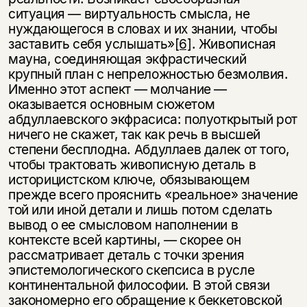
ситуация — виртуальность смысла, не
нуждающегося в словах и их знании, чтобы
заставить себя услышать»
[6]
. Живописная
мауна, соединяющая экфрастический
крупный план с непреложностью безмолвия.
Именно этот аспект — молчание —
оказывается основным сюжетом
абдуллаевского экфрасиса: полуоткрытый рот
ничего не скажет, так как речь в высшей
степени бесплодна. Абдуллаев далек от того,
чтобы трактовать живописную деталь в
историцистском ключе, обязывающем
прежде всего прояснить «реальное» значение
той или иной детали и лишь потом сделать
вывод о ее смысловом наполнении в
контексте всей картины, — скорее он
рассматривает деталь с точки зрения
эпистемологического скепсиса в русле
континентальной философии. В этой связи
закономерно его обращение к беккетовской