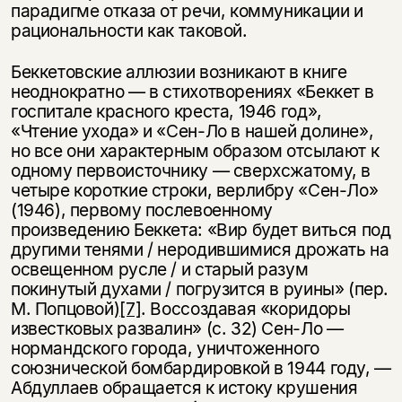
парадигме отказа от речи, коммуникации и
рациональности как таковой.
Беккетовские аллюзии возникают в книге
неоднократно — в стихотворениях «Беккет в
госпитале красного креста, 1946 год»,
«Чтение ухода» и «Сен-Ло в нашей долине»,
но все они характерным образом отсылают к
одному первоисточнику — сверхсжатому, в
четыре короткие строки, верлибру «Сен-Ло»
(1946), первому послевоенному
произведению Беккета: «Вир будет виться под
другими тенями / неродившимися дрожать на
освещенном русле / и старый разум
покинутый духами / погрузится в руины» (пер.
М. Попцовой)
[7]
. Воссоздавая «коридоры
известковых развалин» (с. 32) Сен-Ло —
нормандского города, уничтоженного
союзнической бомбардировкой в 1944 году, —
Абдуллаев обращается к истоку крушения