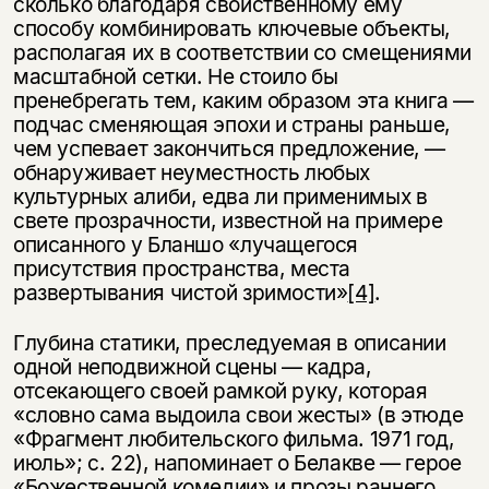
сколько благодаря свойственному ему
способу комбинировать ключевые объекты,
располагая их в соответствии со смещениями
масштабной сетки. Не стоило бы
пренебрегать тем, каким образом эта книга —
подчас сменяющая эпохи и страны раньше,
чем успевает закончиться предложение, —
обнаруживает неуместность любых
культурных алиби, едва ли применимых в
свете прозрачности, известной на примере
описанного у Бланшо «лучащегося
присутствия пространства, места
Этой книги временно
развертывания чистой зримости»
[4]
.
нет в продаже.
Подписка на рассылку
Глубина статики, преследуемая в описании
Вы можете подписаться на
Раз в неделю мы отправляем рассылку
одной неподвижной сцены — кадра,
уведомления, и при поступлении книги
о книгах и событиях «НЛО».
отсекающего своей рамкой руку, которая
на склад получить письмо на указанный
«словно сама выдоила свои жесты» (в этюде
За подписку дарим промокод на
электронный адрес.
Эта книга
скидку 15%
«Фрагмент любительского фильма. 1971 год,
июль»; с. 22), напоминает о Белакве — герое
не предназначена для
«Божественной комедии» и прозы раннего