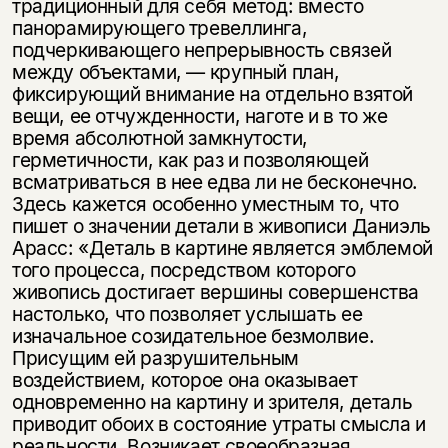
традиционный для себя метод: вместо
панорамирующего тревеллинга,
подчеркивающего непрерывность связей
между объектами, — крупный план,
фиксирующий внимание на отдельно взятой
вещи, ее отчужденности, наготе и в то же
время абсолютной замкнутости,
герметичности, как раз и позволяющей
всматриваться в нее едва ли не бесконечно.
Здесь кажется особенно уместным то, что
пишет о значении детали в живописи Даниэль
Арасс: «Деталь в картине является эмблемой
того процесса, посредством которого
живопись достигает вершины совершенства
настолько, что позволяет услышать ее
изначальное созидательное безмолвие.
Присущим ей разрушительным
воздействием, которое она оказывает
одновременно на картину и зрителя, деталь
приводит обоих в состояние утраты смысла и
реальности. Возникает своеобразная