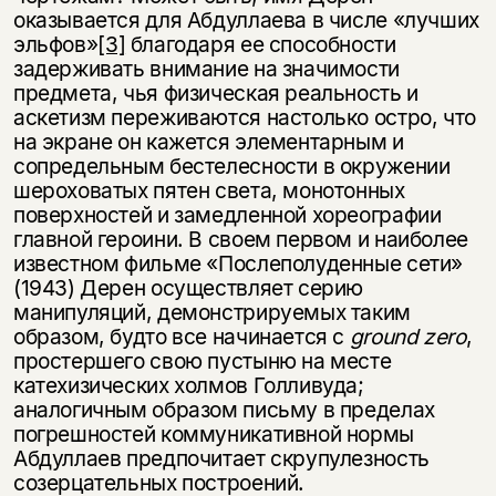
оказывается для Абдуллаева в числе «лучших
эльфов»
[3]
благодаря ее способности
задерживать внимание на значимости
предмета, чья физическая реальность и
аскетизм переживаются настолько остро, что
на экране он кажется элементарным и
сопредельным бестелесности в окружении
шероховатых пятен света, монотонных
поверхностей и замедленной хореографии
главной героини. В своем первом и наиболее
известном фильме «Послеполуденные сети»
(1943) Дерен осуществляет серию
манипуляций, демонстрируемых таким
образом, будто все начинается с
ground
zero
,
простершего свою пустыню на месте
катехизических холмов Голливуда;
аналогичным образом письму в пределах
погрешностей коммуникативной нормы
Абдуллаев предпочитает скрупулезность
созерцательных построений.