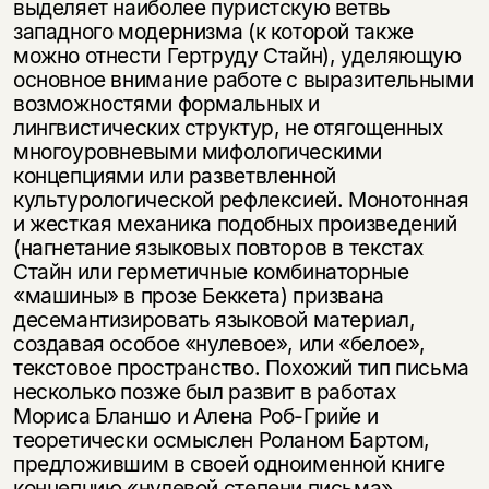
выделяет наиболее пуристскую ветвь
западного модернизма (к которой также
можно отнести Гертруду Стайн), уделяющую
основное внимание работе с выразительными
возможностями формальных и
лингвистических структур, не отягощенных
многоуровневыми мифологическими
концепциями или разветвленной
культурологической рефлексией. Монотонная
и жесткая механика подобных произведений
(нагнетание языковых повторов в текстах
Стайн или герметичные комбинаторные
«машины» в прозе Беккета) призвана
десемантизировать языковой материал,
создавая особое «нулевое», или «белое»,
текстовое пространство. Похожий тип письма
несколько позже был развит в работах
Мориса Бланшо и Алена Роб-Грийе и
теоретически осмыслен Роланом Бартом,
предложившим в своей одноименной книге
концепцию «нулевой степени письма»,