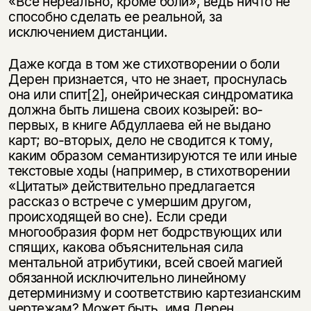
«Все нереально, кроме боли», ведь ничто не
способно сделать ее реальной, за
исключением дистанции.
Даже когда в том же стихотворении о боли
Дерен признается, что не знает, проснулась
она или спит
[2]
, онейрическая синдроматика
должна быть лишена своих козырей: во-
первых, в книге Абдуллаева ей не выдано
карт; во-вторых, дело не сводится к тому,
каким образом семантизируются те или иные
текстовые ходы (например, в стихотворении
«Цитаты» действительно предлагается
рассказ о встрече с умершим другом,
происходящей во сне). Если среди
многообразия форм нет бодрствующих или
спящих, какова объяснительная сила
ментальной атрибутики, всей своей магией
обязанной исключительно линейному
детерминизму и соответствию картезианским
чертежам? Может быть, имя Дерен