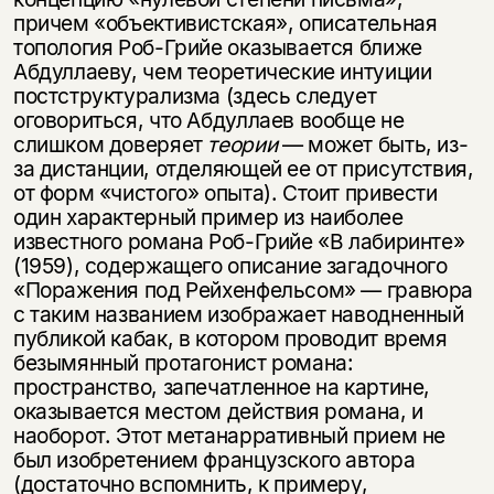
причем «объективистская», описательная
топология Роб-Грийе оказывается ближе
Абдуллаеву, чем теоретические интуиции
постструктурализма (здесь следует
оговориться, что Абдуллаев вообще не
слишком доверяет
теории
— может быть, из-
за дистанции, отделяющей ее от присутствия,
от форм «чистого» опыта). Стоит привести
один характерный пример из наиболее
известного романа Роб-Грийе «В лабиринте»
(1959), содержащего описание загадочного
«Поражения под Рейхенфельсом» — гравюра
с таким названием изображает наводненный
публикой кабак, в котором проводит время
безымянный протагонист романа:
пространство, запечатленное на картине,
оказывается местом действия романа, и
наоборот. Этот метанарративный прием не
был изобретением французского автора
(достаточно вспомнить, к примеру,