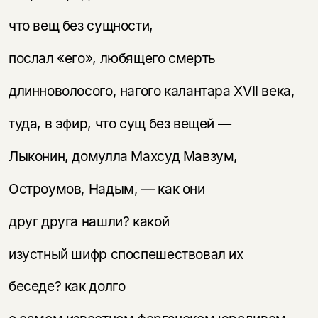
что вещ без сущности,
послал «его», любящего смерть
длинноволосого, нагого калантара XVII века,
туда, в эфир, что сущ без вещей —
Лыконин, домулла Махсуд Мавзум,
Остроумов, Надым, — как они
друг друга нашли? какой
изустный шифр споспешествовал их
беседе? как долго