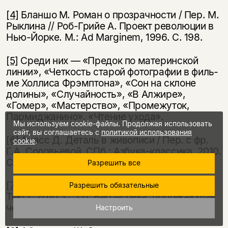
[4]
Бланшо М. Роман о прозрачности / Пер. М.
Рыклина // Роб-Грийе А. Проект революции в
Нью-Йорке. М.: Ad Marginem, 1996. С. 198.
[5]
Среди них — «Предок по материнской
линии», «Четкость старой фотографии в филь­
ме Холлиса Фрэмптона», «Сон на склоне
долины», «Случайность», «В Алжире»,
«Гомер», «Мастерство», «Промежуток,
Пармиджанино», «Чтение ухода».
Мы используем cookie-файлы. Продолжая использовать
сайт, вы соглашаетесь с
политикой использования
[6]
Арасс Д. Деталь в живописи / Пер. с фр.
cookie
.
Г.А. Соловьевой. СПб.: Азбука-классика, 2010.
С. 381.
Разрешить все
[7]
Беккет С. Стихотворения 1930—1989. М.:
Разрешить обязательные
Текст, 2010. С. 151. Вир — река, протекающая
через Сен-Ло.
Настроить