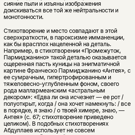
сияние пыли и изъяны изображения
доискиваться все той же нейтральности и
монотонности.
Стихотворение и место совпадают в этой
сверхкраткости, в пароксизме имманенции,
как бы врасплох нацеленной на деталь.
Например, в стихотворении «Промежуток,
Пармиджанино» такой деталью оказывается
ощеренная пасть куницы на энигматичной
картине Франческо Пармиджанино «Антея», с
ее сумрачным, гипертрофированным и
тяжеловесно-углубленным фоном, своего
рода маллармеанским «астральным
декором»: «Едва ли она исчезнет — ее рот /
полуоткрыт, когда / она хочет намекнуть: / все
в порядке, я знаю / о твоей химере, знаю, —
Антея» (с. 67; стихотворение приведено
целиком). В подобных стихотворениях
Абдуллаев использует не совсем