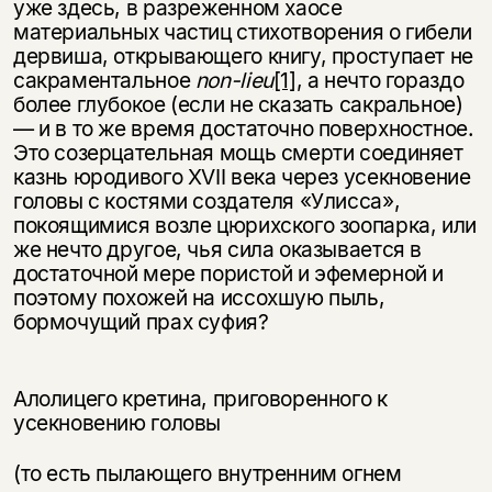
уже здесь, в разреженном хаосе
материальных частиц стихотворения о гибели
дервиша, открывающего книгу, проступает не
сакраментальное
non
-
lieu
[1]
, а нечто гораздо
более глубокое (если не сказать сакральное)
— и в то же время достаточно поверхностное.
Это созерцательная мощь смерти соединяет
казнь юродивого XVII века через усекновение
головы с костями создателя «Улисса»,
покоящимися возле цюрихского зоопарка, или
же нечто другое, чья сила оказывается в
достаточной мере пористой и эфемерной и
поэтому похожей на иссохшую пыль,
бормочущий прах суфия?
Алолицего кретина, приговоренного к
усекновению головы
(то есть пылающего внутренним огнем