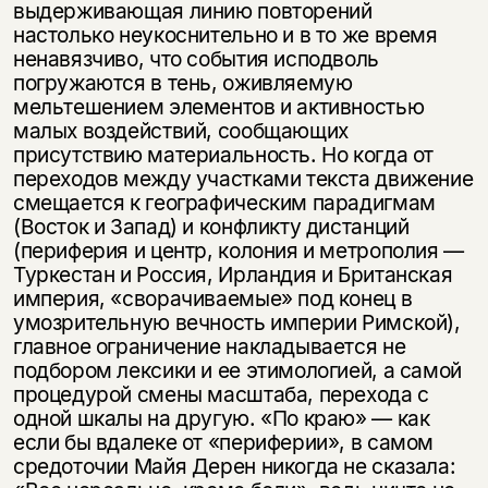
выдерживающая линию повторений
настолько неукоснительно и в то же время
ненавязчиво, что события исподволь
погружаются в тень, оживляемую
мельтешением элементов и активностью
малых воздействий, сообщающих
присутствию материальность. Но когда от
переходов между участками текста движение
смещается к географическим парадигмам
(Восток и Запад) и конфликту дистанций
(периферия и центр, колония и метрополия —
Туркестан и Россия, Ирландия и Британская
империя, «сворачиваемые» под конец в
умозрительную вечность империи Римской),
главное ограничение накладывается не
подбором лексики и ее этимологией, а самой
процедурой смены масштаба, перехода с
одной шкалы на другую. «По краю» — как
если бы вдалеке от «периферии», в самом
средоточии Майя Дерен никогда не сказала: