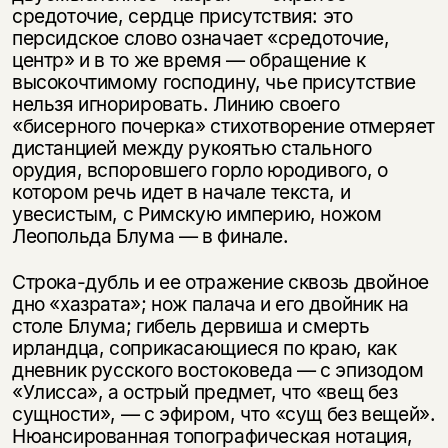
средоточие, сердце присутствия: это
персидское слово означает «средоточие,
центр» и в то же время — обращение к
высокочтимому господину, чье присутствие
нельзя игнорировать. Линию своего
«бисерного почерка» стихотворение отмеряет
дистанцией между рукоятью стального
орудия, вспоровшего горло юродивого, о
котором речь идет в начале текста, и
увесистым, с Римскую империю, ножом
Леопольда Блума — в финале.
Строка-дубль и ее отражение сквозь двойное
дно «хазрата»; нож палача и его двойник на
столе Блума; гибель дервиша и смерть
ирландца, соприкасающиеся по краю, как
дневник русского востоковеда — с эпизодом
«Улисса», а острый предмет, что «вещ без
сущности», — с эфиром, что «сущ без вещей».
Нюансированная топографическая нотация,