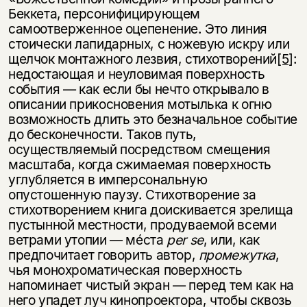
несовершеннолетних
Беккета, персонифицирующем
самоотверженное оцепенение. Это линия
Скажите, пожалуйста,
стоически лапидарных, с ножевую искру или
Я соглашаюсь с
Политикой конфиденциальности
вам уже исполнилось 18 лет?
Я соглашаюсь с
Политикой конфиденциальности
щелчок монтажного лезвия, стихотворений
[5]
:
недостающая и неуловимая поверхность
события — как если бы нечто открывало в
подписаться
да
подписаться
описании прикосновения мотылька к огню
возможность длить это безначальное событие
нет, вернуться назад
до бесконечности. Таков путь,
осуществляемый посредством смещения
масштаба, когда сжимаемая поверхность
углубляется в имперсональную
опустошенную паузу. Стихотворение за
стихотворением книга доискивается зрелища
пустынной местности, продуваемой всеми
ветрами утопии — мéста
per
se
, или, как
предпочитает говорить автор,
промежутка
,
чья монохроматическая поверхность
напоминает чистый экран — перед тем как на
него упадет луч кинопроектора, чтобы сквозь