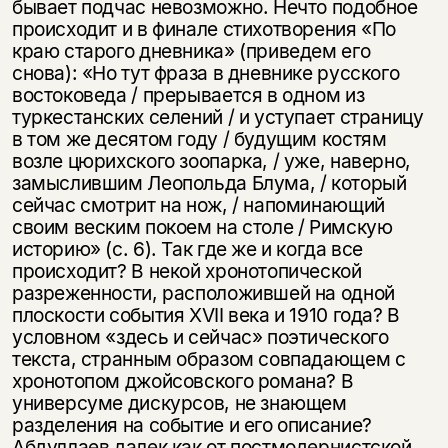
бывает подчас невозможно. Нечто подобное
происходит и в финале стихотворения «По
краю старого дневника» (приведем его
снова): «Но тут фраза в дневнике русского
востоковеда / прерывается в одном из
туркестанских селений / и уступает страницу
в том же десятом году / будущим костям
возле цюрихского зоопарка, / уже, наверно,
замыслившим Леопольда Блума, / который
сейчас смотрит на нож, / напоминающий
своим веским покоем на столе / Римскую
историю» (с. 6). Так где же и когда все
происходит? В некой хронотопической
разреженности, расположившей на одной
плоскости события XVII века и 1910 года? В
условном «здесь и сейчас» поэтического
текста, странным образом совпадающем с
хронотопом джойсовского романа? В
универсуме дискурсов, не знающем
разделения на событие и его описание?
Абдуллаев далек как от постмодернистской