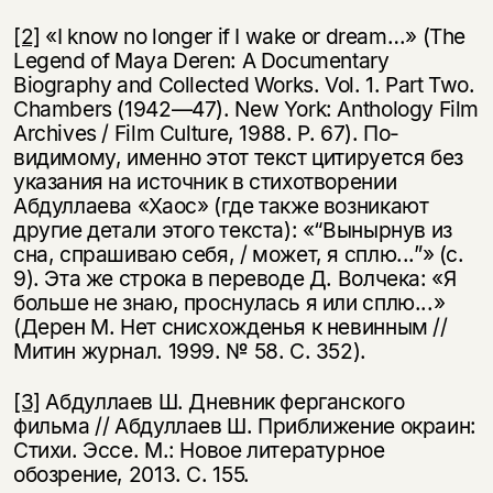
[2]
«I know no longer if I wake or dream…» (The
Legend of Maya Deren: A Documentary
Biography and Collected Works. Vol. 1. Part Two.
Chambers (1942—47). New York: Anthology Film
Archives / Film Culture, 1988. P. 67). По-
видимому, именно этот текст цитируется без
указания на источник в стихотворении
Абдуллаева «Хаос» (где также возника­ют
другие детали этого текста): «“Вынырнув из
сна, спрашиваю себя, / может, я сплю...”» (с.
9). Эта же строка в переводе Д. Волчека: «Я
больше не знаю, проснулась я или сплю...»
(Дерен М. Нет снисхожденья к невинным //
Митин журнал. 1999. № 58. С. 352).
[3]
Абдуллаев Ш. Дневник ферганского
фильма // Абдуллаев Ш. Приближение окраин:
Стихи. Эссе. М.: Новое литературное
обозрение, 2013. С. 155.