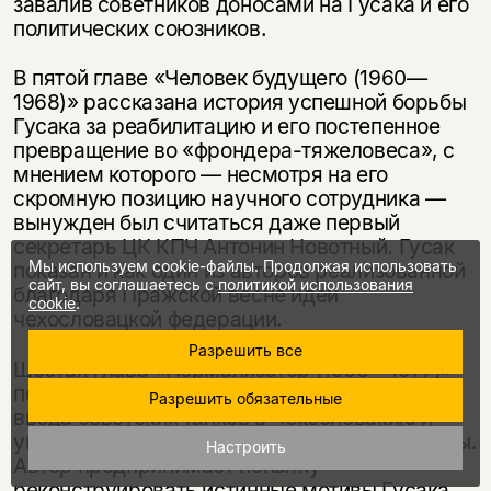
завалив советников доносами на Гусака и его
политических союзников.
В пятой главе «Человек будущего (1960—
1968)» рассказана история успешной борьбы
Гусака за реабилитацию и его постепенное
превращение во «фрондера-тяжеловеса», с
мнением которого — несмотря на его
скромную позицию научного сотрудника —
вынужден был считаться даже первый
секретарь ЦК КПЧ Антонин Новотный. Гусак
Мы используем cookie-файлы. Продолжая использовать
показан и как один из авторов реализованной
сайт, вы соглашаетесь с
политикой использования
благодаря Пражской весне идеи
cookie
.
чехословацкой федерации.
Разрешить все
Шестая глава «Нормализатор (1968—1977)»
посвящена приходу Гусака к власти после
Разрешить обязательные
ввода советских танков в Чехословакию и
укреплению его режима в последующие годы.
Настроить
Автор предпринимает попытку
реконструировать истинные мотивы Гусака,