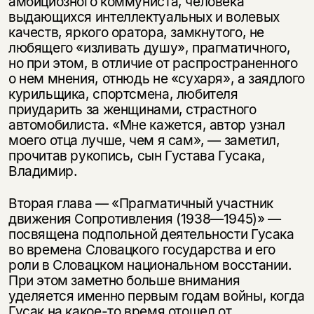
амбициозного коммуниста, человека
выдающихся интеллектуальных и волевых
качеств, яркого оратора, замкнутого, не
любящего «изливать душу», прагматичного,
но при этом, в отличие от распространенного
о нем мнения, отнюдь не «сухаря», а заядлого
курильщика, спортсмена, любителя
приударить за женщинами, страстного
автомобилиста. «Мне кажется, автор узнал
моего отца лучше, чем я сам», — заметил,
прочитав рукопись, сын Густава Гусака,
Владимир.
Вторая глава — «Прагматичный участник
движения Сопротивления (1938—1945)» —
посвящена подпольной деятельности Гусака
во времена Словацкого государства и его
роли в Словацком национальном восстании.
При этом заметно больше внимания
уделяется именно первым годам войны, когда
Гусак на какое-то время отошел от