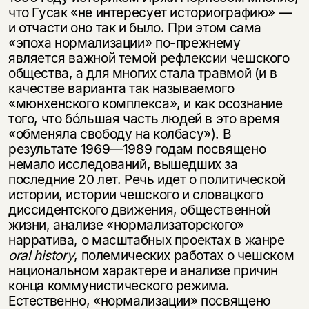
несовершеннолетних
что Гусак «не интересует историографию» —
и отчасти оно так и было. При этом сама
Скажите, пожалуйста,
«эпоха нормализации» по-прежнему
Я соглашаюсь с
Политикой конфиденциальности
вам уже исполнилось 18 лет?
Я соглашаюсь с
Политикой конфиденциальности
является важной темой рефлексии чешского
общества, а для многих стала травмой (и в
качестве варианта так называемого
подписаться
да
подписаться
«мюнхенского комплекса», и как осознание
того, что бóльшая часть людей в это время
нет, вернуться назад
«обменяла свободу на колбасу»). В
результате 1969—1989 годам посвящено
немало исследований, вышедших за
последние 20 лет. Речь идет о политической
истории, истории чешского и словацкого
диссидентского движения, общественной
жизни, анализе «нормализаторского»
нарратива, о масштабных проектах в жанре
oral history
, полемических работах о чешском
национальном характере и анализе причин
конца коммунистического режима.
Естественно, «нормализации» посвящено