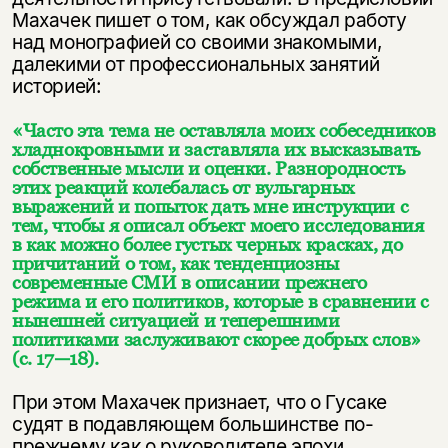
Махачек пишет о том, как обсуждал работу
над монографией со своими знакомыми,
далекими от профессиональных занятий
историей:
«Часто эта тема не оставляла моих собеседников
хладнокровными и заставляла их высказывать
собственные мысли и оценки. Разнородность
этих реакций колебалась от вульгарных
выражений и попыток дать мне инструкции с
тем, чтобы я описал объект моего исследования
в как можно более густых черных красках, до
причитаний о том, как тенденциозны
современные СМИ в описании прежнего
режима и его политиков, которые в сравнении с
нынешней ситуацией и теперешними
политиками заслуживают скорее добрых слов»
(с. 17—18).
При этом Махачек признает, что о Гусаке
судят в подавляющем большинстве по-
прежнему как о руководителе эпохи