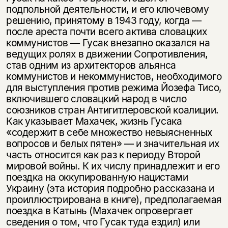
подпольной деятельности, и его ключевому
решению, принятому в 1943 году, когда —
после ареста почти всего актива словацких
коммунистов — Гусак внезапно оказался на
ведущих ролях в движении Сопротивления,
став одним из архитекторов альянса
коммунистов и некоммунистов, необходимого
для выступления против режима Йозефа Тисо,
включившего словацкий народ в число
союзников стран Антигитлеровской коалиции.
Как указывает Махачек, жизнь Гусака
«содержит в себе множество невыясненных
вопросов и белых пятен» — и значительная их
часть относится как раз к периоду Второй
мировой войны. К их числу принадлежит и его
поездка на оккупированную нацистами
Украину (эта история подробно рассказана и
проиллюстрирована в книге), предполагаемая
поездка в Катынь (Махачек опровергает
сведения о том, что Гусак туда ездил) или