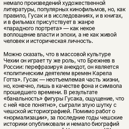
немало произведений художественной
литературы, популярных кинофильмов, но, как
правило, Гусак и в исследованиях, и в книгах,
и в фильмах присутствует в жанре
«парадного портрета» — как некое
воплощение власти и эпохи, а не как живой
человек и историческая личность.
Можно сказать, что в массовой культуре
Чехии он играет ту же роль, что Брежнев в
России: перефразируя анекдот, он является
«политическим деятелем времен Карела
Готта». Гусак — неотъемлемая часть жизни,
но, конечно, лишь в качестве фона и символа
прошедшего времени. В результате
«банальность» фигуры Гусака, ощущение, что
с ней «все понятно», сыграли злую шутку с
чешской историографией. Помимо работ о
«нормализации», за последние годы чешские
историки опубликовали и немало биографий