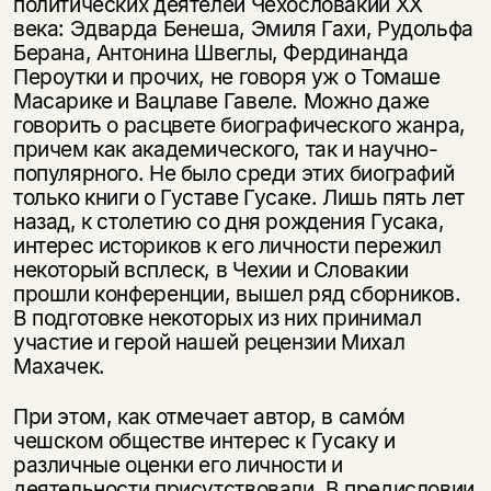
политических деятелей Чехословакии XX
века: Эдварда Бенеша, Эмиля Гахи, Рудольфа
Берана, Антонина Швеглы, Фердинанда
Пероутки и прочих, не говоря уж о Томаше
Масарике и Вацлаве Гавеле. Можно даже
говорить о расцвете биографического жанра,
причем как академического, так и научно-
популярного. Не было среди этих биографий
только книги о Густаве Гусаке. Лишь пять лет
назад, к столетию со дня рождения Гусака,
интерес историков к его личности пережил
некоторый всплеск, в Чехии и Словакии
прошли конференции, вышел ряд сборников.
В подготовке некоторых из них принимал
участие и герой нашей рецензии Михал
Махачек.
При этом, как отмечает автор, в самóм
чешском обществе интерес к Гусаку и
различные оценки его личности и
деятельности присутствовали. В предисловии