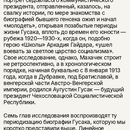
портрет седовласого коммунистического
президента, отправленный, казалось, на
свалку истории, по мере знакомства с
биографией бывшего генсека ожил и начал
«молодеть», открывая позабытые периоды
жизни Гусака, вплоть до времен его юности —
рубежа 1920—1930-х, когда он, подобно
герою «Школы» Аркадия Гайдара, «ушел
воевать за светлое царство социализма».
Свое исследование, однако, Махачек строит
не ретроспективно, а в хронологическом
порядке, начиная буквально с 8 января 1913
года, когда в Дубравке, под Братиславой, в
венгерской части Австро-Венгерской
империи, родился Аугустин Гусак — будущий
президент Чехословацкой Социалистической
Республики.
Семь глав исследования воспроизводят ту
периодизацию биографии Гусака, которую мы
коротко представили выше. Линейное