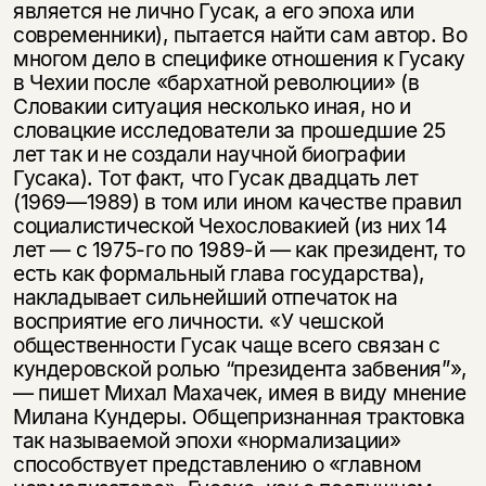
является не лично Гусак, а его эпоха или
современники), пытается найти сам автор. Во
многом дело в специфике отношения к Гусаку
в Чехии после «бархатной революции» (в
Словакии ситуация несколько иная, но и
словацкие исследователи за прошедшие 25
лет так и не создали научной биографии
Гусака). Тот факт, что Гусак двадцать лет
(1969—1989) в том или ином качестве правил
социалистической Чехословакией (из них 14
лет — с 1975-го по 1989-й — как президент, то
есть как формальный глава государства),
накладывает сильнейший отпечаток на
восприятие его личности. «У чешской
общественности Гусак чаще всего связан с
кундеровской ролью “президента забвения”»,
— пишет Михал Махачек, имея в виду мнение
Милана Кундеры. Общепризнанная трактовка
так называемой эпохи «нормализации»
способствует представлению о «главном