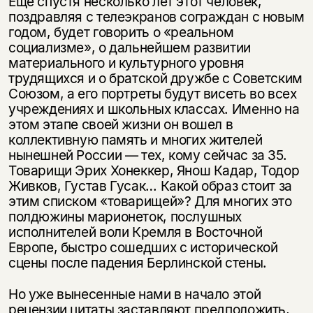
Еще спустя несколько лет этот человек,
поздравляя с телеэкранов сограждан с новым
годом, будет говорить о «реальном
социализме», о дальнейшем развитии
материального и культурного уровня
трудящихся и о братской дружбе с Советским
Союзом, а его портреты будут висеть во всех
учреждениях и школьных классах. Именно на
этом этапе своей жизни он вошел в
коллективную память и многих жителей
нынешней России — тех, кому сейчас за 35.
Товарищи Эрих Хонеккер, Янош Кадар, Тодор
Живков, Густав Гусак… Какой образ стоит за
этим списком «товарищей»? Для многих это
полдюжины марионеток, послушных
исполнителей воли Кремля в Восточной
Европе, быстро сошедших с исторической
сцены после падения Берлинской стены.
Но уже вынесенные нами в начало этой
рецензии цитаты заставляют предположить,