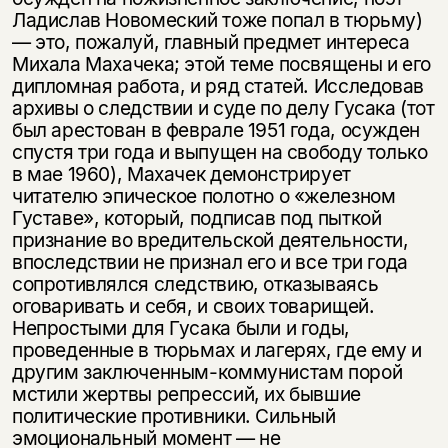
Ладислав Новомеский тоже попал в тюрьму)
— это, пожалуй, главный предмет интереса
Михала Махачека; этой теме посвящены и его
дипломная работа, и ряд статей. Исследовав
архивы о следствии и суде по делу Гусака (тот
был арестован в феврале 1951 года, осужден
спустя три года и выпущен на свободу только
в мае 1960), Махачек демонстрирует
читателю эпическое полотно о «железном
Густаве», который, подписав под пыткой
признание во вредительской деятельности,
впоследствии не признал его и все три года
сопротивлялся следствию, отказываясь
оговаривать и себя, и своих товарищей.
Непростыми для Гусака были и годы,
проведенные в тюрьмах и лагерях, где ему и
другим заключенным-коммунистам порой
мстили жертвы репрессий, их бывшие
политические противники. Сильный
эмоциональный момент — не