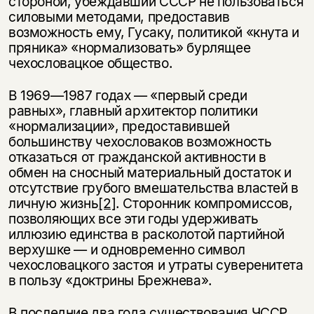
стороной, убеждавший СССР не пользоваться
силовыми методами, предоставив
возможность ему, Гусаку, политикой «кнута и
пряника» «нормализовать» бурлящее
чехословацкое общество.
В 1969—1987 годах — «первый среди
равных», главный архитектор политики
«нормализации», предоставившей
большинству чехословаков возможность
отказаться от гражданской активности в
обмен на сносный материальный достаток и
отсутствие грубого вмешательства властей в
личную жизнь
[2]
. Сторонник компромиссов,
позволяющих все эти годы удерживать
иллюзию единства в расколотой партийной
верхушке — и одновременно символ
чехословацкого застоя и утраты суверенитета
в пользу «доктрины Брежнева».
В последние два года существования ЧССР