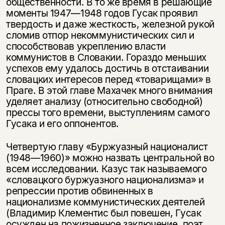
общественности. В то же время в решающие
моменты 1947—1948 годов Гусак проявил
твердость и даже жесткость, железной рукой
сломив отпор некоммунистических сил и
способствовав укреплению власти
коммунистов в Словакии. Гораздо меньших
успехов ему удалось достичь в отстаивании
словацких интересов перед «товарищами» в
Праге. В этой главе Махачек много внимания
уделяет анализу (относительно свободной)
прессы того времени, выступлениям самого
Гусака и его оппонентов.
Четвертую главу «Буржуазный националист
(1948—1960)» можно назвать центральной во
всем исследовании. Казус так называемого
«словацкого буржуазного национализма» и
репрессии против обвиненных в
национализме коммунистических деятелей
(Владимир Клементис был повешен, Гусак
осужден на пожизненное заключение, поэт