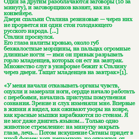
Один за другим разоблачаются заговоры (10 за
минуту), и заговорщиков казнят, как на
конвейере.
Двери спальни Сталина резиновые — через них
не прорвется ни один стон голодающего
русского народа. [...]
Сталин проснулся.
Его глаза налиты кровью, около губ
безжалостные морщины, на пальцах огромные
длинные ногти — ими он привык разрывать
горло младенцев, которых он ест на завтрак.
Множество слуг в униформе бежит к Сталину
через двери. Тащат младенцев на завтрак»
[1]
.
«У меня начали отказывать органы чувств,
опухли и замерзли ноги, сердце начало работать
с перебоями, начались приступы помутнения
сознания. Зрение и слух изменяли мне. Впервые
в жизни я видел, как оживают узоры на ковре,
как красные мышки карабкаются по стенам. Я
не мог даже двигать языком… Только одно
животное стремление: на минутку закрыть
глаза, лечь… Потом искушение Сатаны придет в
иной форме: хоть ненамного, но откажись от