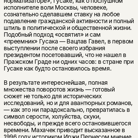
нормализаторе», Гусаке, как о послушном
исполнителе воли Москвы, человеке,
сознательно сделавшем ставку на любое
подавление гражданской активности и полный
штиль в политической и общественной жизни.
Подобный подход «освятил» и сам
«преемник» Гусака — Вацлав Гавел, в первом
выступлении после своего избрания
президентом посетовавший, что не нашел в
Пражском Граде ни одних часов: в стране при
Гусаке как будто остановилось время.
Этой книги временно
В результате интереснейшая, полная
нет в продаже.
Подписка на рассылку
множества поворотов жизнь — готовый
сюжет не только для исторических
Вы можете подписаться на
исследований, но и для авантюрных романов,
Раз в неделю мы отправляем рассылку
уведомления, и при поступлении книги
о книгах и событиях «НЛО».
— как это ни парадоксально, превратилась в
на склад получить письмо на указанный
символ серости, холуйства, скуки,
За подписку дарим промокод на
электронный адрес.
Эта книга
несвободы, и прежде всего остановившегося
скидку 15%
времени. Махачек приводит высказанное в
не предназначена для
1996 году историком Иржи Пернесом мнение,