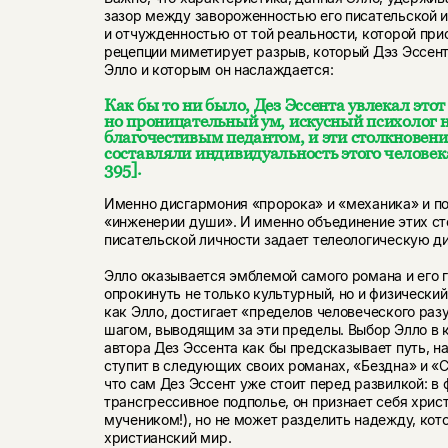
зазор между завороженностью его писательской 
и отчужденностью от той реальности, которой при
рецепции миметирует разрыв, который Дэз Эссент
Элло и которым он наслаждается:
Как бы то ни было, Дез Эссента увлекал эт
но проницательный ум, искусный психолог не
благочестивым педантом, и эти столкновени
составляли индивидуальность этого человек
395].
Именно дисгармония «пророка» и «механика» и п
«инженерии души». И именно объединение этих ст
писательской личности задает телеологическую д
Элло оказывается эмблемой самого романа и его г
опрокинуть не только культурный, но и физический
как Элло, достигает «пределов человеческого раз
шагом, выводящим за эти пределы. Выбор Элло в 
автора Дез Эссента как бы предсказывает путь, 
ступит в следующих своих романах, «Бездна» и «
что сам Дез Эссент уже стоит перед развилкой: в 
трансгрессивное подполье, он признает себя хрис
мучеником!), но не может разделить надежду, кот
христианский мир.