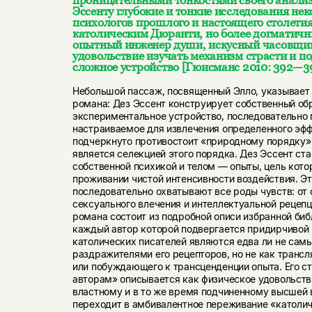
Эссенту глубокие и тонкие исследования н
психологов прошлого и настоящего столетия
католическим Дюранти, но более догматичн
опытный
инженер души
, искусный часовщи
удовольствие изучать механизм страсти и по
сложное устройство [Гюисманс 2010: 392—39
Небольшой пассаж, посвященный Элло, указывает
романа: Дез Эссент конструирует собственный об
экспериментальное устройство, последовательно
настраиваемое для извлечения определенного эфф
подчеркнуто противостоит «природному порядку»
является селекцией этого порядка. Дез Эссент ст
собственной психикой и телом — опыты, цель кото
проживании чистой интенсивности воздействия. Э
последовательно охватывают все роды чувств: от 
сексуального влечения и интеллектуальной рецепц
романа состоит из подробной описи избранной биб
каждый автор которой подвергается придирчивой 
католических писателей являются едва ли не са
раздражителями его рецепторов, но не как транс
или побуждающего к трансценденции опыта. Его с
авторам» описывается как физическое удовольств
властному и в то же время подчиненному высшей в
переходит в амбивалентное переживание «католич