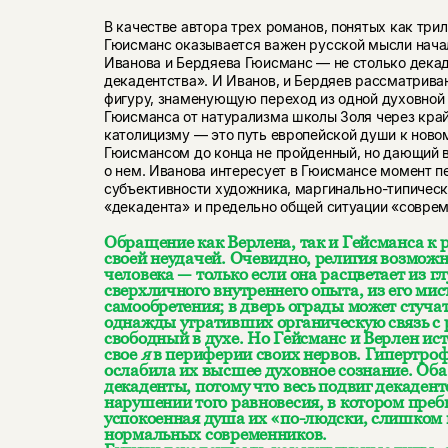
В качестве автора трех романов, понятых как три
Гюисманс оказывается важен русской мысли начал
Иванова и Бердяева Гюисманс — не столько декад
декадентства». И Иванов, и Бердяев рассматрив
фигуру, знаменующую переход из одной духовной 
Гюисманса от натурализма школы Золя через край
католицизму — это путь европейской души к новом
Гюисмансом до конца не пройденный, но дающий 
о нем. Иванова интересует в Гюисмансе момент п
субъективности художника, маргинально-типическ
«декадента» и предельно общей ситуации «соврем
Обращение как Верлена, так и Гейсманса к 
своей неудачей. Очевидно, религия возможн
человека — только если она расцветает из г
сверхличного внутреннего опыта, из его мис
самообретения; в дверь ограды может стучат
однажды утративших органическую связь с 
свободный в духе. Но Гейсманс и Верлен ис
свое
я
в периферии своих нервов. Гипертроф
ослабила их высшее духовное сознание. Оба
декаденты, потому что весь подвиг декадент
нарушении того равновесия, в котором преб
успокоенная душа их «по-людски, слишком
нормальных современников.