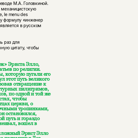
еводе М.А. Головкиной.
е механицистскую
, le menu des
му формулу «инженер
является в русском
ь раз для
ную цитату, чтобы
ек» Эрнста Элло,
тьев по религии.
, которую пугали его
ул этот путь великого
вовав отвращение к
ратурных пилигримов,
ов, по одной и той же
стах, чтобы
тцах церкви, о
речными тропинками,
он остановился,
й путь и гораздо
меивал, вошел в
сложный Эрнст Элло
за напоминал Дез