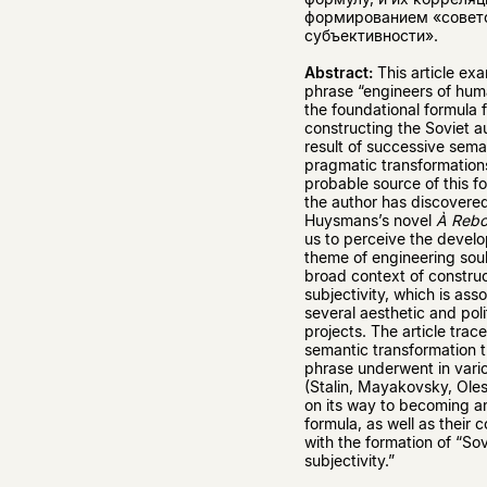
формированием «совет
субъективности».
Abstract:
This article ex
phrase “engineers of hum
the foundational formula 
constructing the Soviet au
result of successive sema
pragmatic transformation
probable source of this f
the author has discovered 
Huysmans’s novel
À Rebo
us to perceive the devel
theme of engineering soul
broad context of constru
subjectivity, which is ass
several aesthetic and poli
projects. The article trac
semantic transformation t
phrase underwent in vari
(Stalin, Mayakovsky, Ole
on its way to becoming 
formula, as well as their c
with the formation of “Sov
subjectivity.”