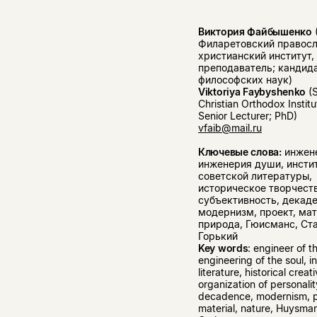
Виктория Файбышенко
Филаретовский правосл
христианский институт,
преподаватель; кандид
философских наук)
Viktoriya Faybyshenko
(S
Christian Orthodox Institu
Senior Lecturer; PhD)
vfaib@mail.ru
Ключевые слова:
инжен
инженерия души, инсти
советской литературы,
историческое творчеств
субъективность, декаде
модернизм, проект, мат
природа, Гюисманс, Ста
Горький
Key words
: engineer of t
engineering of the soul, in
literature, historical creati
organization of personalit
decadence, modernism, p
material, nature, Huysmans