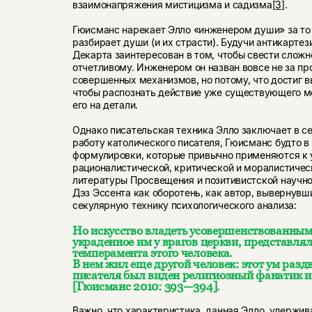
взаимонапряжения мистицизма и садизма
[3]
.
Гюисманс нарекает Элло «инженером души» за то 
разбирает души (и их страсти). Будучи антикарте
Декарта заинтересован в том, чтобы свести сложн
отчетливому. Инженером он назван вовсе не за пр
совершенных механизмов, но потому, что достиг в
чтобы распознать действие уже существующего м
его на детали.
Однако писательская техника Элло заключает в с
работу католического писателя, Гюисманс будто в
формулировки, которые привычно применяются к 
рационалистической, критической и моралистичес
литературы Просвещения и позитивистской научно
Дэз Эссента как оборотень, как автор, вывернувший
секулярную технику психологического анализа:
Но искусство владеть усовершенствованным
украденное им у врагов церкви, представля
темперамента этого человека.
В нем жил еще другой человек: этот ум раздв
писателя был виден религиозный фанатик и
[Гюисманс 2010: 393—394].
Важно, что характеристика, данная Элло, удержи