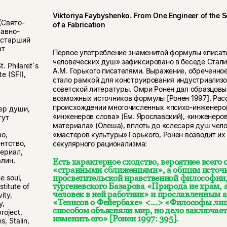
Viktoriya Faybyshenko.
From One Engineer of the S
(Свято-
of a Fabrication
авно-
 старший
ат
Первое употребление знаменитой формулы «писа
человеческих душ» зафиксировано в беседе Стал
t. Philaret`s
А.М. Горького писателями. Выражение, обреченное
te (SFI),
стало рамкой для конструирования индустриализо
советской литературы. Омри Ронен дал образцовы
возможных источников формулы [Ронен 1997]. Ра
происхождении многочисленных «психо-инженеров»
ер души,
«инженеров слова» (Ем. Ярославский), «инженеро
тут
материала» (Олеша), вплоть до «слесаря душ чел
«мастеров культуры» Горького, Ронен возводит их
о,
нтство,
секулярного рационализма:
ериал,
лин,
Есть характерное сходство, вероятнее всего
«странными сближениями», а общим источ
просветительской нравственной философии
he soul,
тургеневского Базарова «Природа не храм, а
stitute of
человек в ней работник» и прославленным 
vity,
«Тезисов о Фейербахе» <...> «Философы л
y,
способом объясняли мир, но дело заключает
roject,
изменить его» [Ронен 1997: 395].
, Stalin,