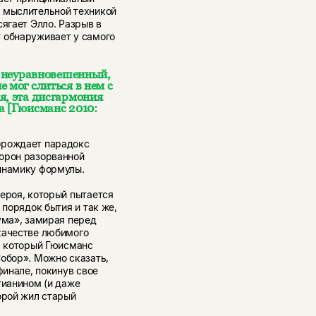
и мыслительной техникой
сягает Элло. Разрыв в
 обнаруживает у самого
от неуравновешенный,
 мог слиться в нем с
я, эта дисгармония
а [Гюисманс 2010:
орождает парадокс
орон разорванной
инамику формулы.
ероя, который пытается
 порядок бытия и так же,
ума», замирая перед
качестве любимого
на который Гюисманс
Собор». Можно сказать,
финале, покинув свое
тианином (и даже
орой жил старый