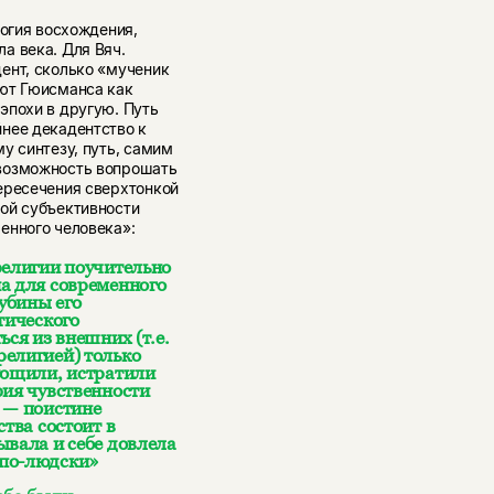
логия восхождения,
а века. Для Вяч.
ент, сколько «мученик
ают Гюисманса как
эпохи в другую. Путь
нее декадентство к
у синтезу, путь, самим
возможность вопрошать
ересечения сверхтонкой
ой субъективности
енного человека»:
религии поучительно
а для современного
лубины его
тического
ься из внешних (т.е.
религией) только
тощили, истратили
ия чувственности
 — поистине
ства состоит в
ывала и себе довлела
 по-людски»