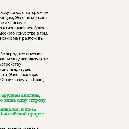
искусство, с которым он
зианцем, Элло не меньше
ое к ясному и
оектирование все более
ысокого искусства в том,
еханизма и разложить
ебе парадокс: описывая
 насмешку использует те
устройству
кой литературы,
сти. Элло восхищает
 наизнанку, à rebours,
 орудием анализа,
ло лишь одну сторону
аивался, и из-за
 библейский пророк
вает принципиальный