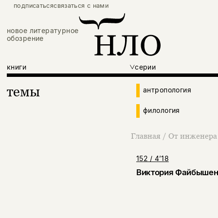
подписаться
связаться с нами
новое литературное
обозрение
книги
серии
темы
антропология
филология
Главная
/
От инженера 
152 / 4’18
Виктория Файбышен