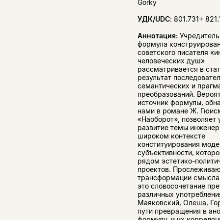
Gorky
УДК/UDC
: 801.731+ 821.
Аннотация:
Учредитель
формула конструирова
советского писателя «
человеческих душ»
рассматривается в стат
результат последовате
семантических и прагм
преобразований. Вероя
источник формулы, обн
нами в романе Ж. Гюис
«Наоборот», позволяет 
развитие темы инженер
широком контексте
конституирования моде
субъективности, которо
рядом эстетико-полити
проектов. Прослежива
трансформации смысла
это словосочетание пре
различных употребления
Маяковский, Олеша, Гор
пути превращения в ан
формулу, и их корреляц