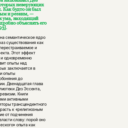
екоторых неверующих
. Как будто он был
ым и резким, —
к ума, находящий
дробно объяснять его
3].
 на семантическое ядро
раз существования как
 перестраиваемое и
екта. Этот эффект
 и одновременно
авит опыты над
рых заключается в
ти опыты
обоняния до
ии. Двенадцатая глава
лиотеки Дез Эссента,
ревизии. Книги
мыми активными
ляторы трансцендентного
трасть к «религиозным
ие от подчинения
ласти слову: порой оно
еского» опыта как