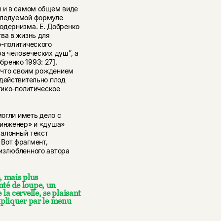
й и в самом общем виде
следуемой формуле
одернизма. Е. Добренко
ва в жизнь для
о-политического
а человеческих душ”, а
ренко 1993: 27].
, что своим рождением
 действительно плод
тико-политическое
могли иметь дело с
«инженер» и «душа»
талонный текст
Вот фрагмент,
излюбленного автора
, mais plus
nté de loupe,
un
 la cervelle, se plaisant
xpliquer par le menu