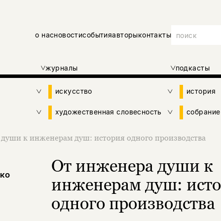
о нас
новости
события
авторы
контакты
журналы
подкасты
искусство
история
художественная словесность
собрание
души к инженерам душ: история одного производства
От инженера души к
ко
инженерам душ: ист
одного производства