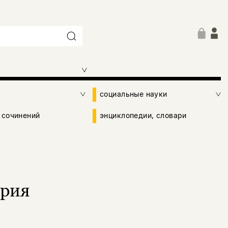
социальные науки
 сочинений
энциклопедии, словари
ория