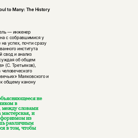
oul to Many: The History
тель — инженер
ина с собравшимися у
 на успех, почти сразу
ванного института
й свод и анализ
ссуждая об общем
 (С. Третьяков),
в человеческого
овечьих» Маяковского и
 к общему канону
 объясняющееся не
ником в
, между словами
 мастерская, и
афоризмом из
ишь различным
ся в том, чтобы