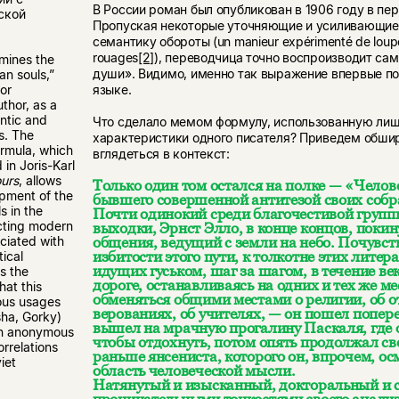
В России роман был опубликован в 1906 году в пер
ской
Пропуская некоторые уточняющие и усиливающи
семантику обороты (un manieur expérimenté de loupe
rouages
[2]
), переводчица точно воспроизводит са
amines the
души». Видимо, именно так выражение впервые по
an souls,”
языке.
for
thor, as a
ntic and
Что сделало мемом формулу, использованную лиш
s. The
характеристики одного писателя? Приведем обшир
ormula, which
вглядеться в контекст:
in Joris-Karl
urs
, allows
Только один том остался на полке — «Челов
opment of the
бывшего совершенной антитезой своих собра
s in the
Почти одинокий среди благочестивой группы
cting modern
выходки, Эрнст Элло, в конце концов, покин
ociated with
общения, ведущий с земли на небо. Почувст
избитости этого пути, к толкотне этих лите
tical
идущих гуськом, шаг за шагом, в течение век
es the
дороге, останавливаясь на одних и тех же ме
hat this
обменяться общими местами о религии, об о
ous usages
верованиях, об учителях, — он пошел попе
sha, Gorky)
вышел на мрачную прогалину Паскаля, где 
an anonymous
чтобы отдохнуть, потом опять продолжал сво
orrelations
раньше янсениста, которого он, впрочем, ос
iet
область человеческой мысли.
Натянутый и изысканный, докторальный и 
проницательными тонкостями своего анали