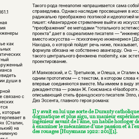
Такого рода генеалогия напрашивается сама собо
справедлива. Однако наследие просвещения в ис
161.1
радикально преображено поэтикой и идеологией м
пишет: «Авангардное стремление выйти из искусст
ная
ния
“преображения” ее методами “тотального эстетик
инженеры
проекта” дает в соцреализме писателя — “инженер
вместо искусства — психогенную инженерию» [Доб
ье как
Находка, о которой пойдет речь ниже, показывает
льных
формула обязана не собственно авангарду. Она —
атических
такого центрального феномена modernity, как эсте
тный
проектирование.
аруженный
манса
И Маяковский, и С. Третьяков, и Олеша, и Сталин 
увидеть
одним прототипом — с текстом, в котором слова 
ии души в
впервые соединяются вместе. Мы имеем в виду э
декадентства — роман Ж. Гюисманса «Наоборот». 
рной
описывающий стиль французского писателя Элло, 
е связано с
Дез Эссента, главного героя романа:
ческих
ются
Il y avait en lui une sorte de Duranty catholique
, которые
dogmatique et plus aigu, un manieur expérime
терпевает в
ing
é
nieur savant de l’
â
me
, un habile horloger de
х (Сталин,
à examiner le mécanisme d’une passion et à l’e
ький) на
des rouages [Huysmans 1922: 201]
[1]
.
онимную
ии с