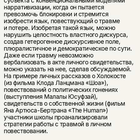
субъекта с конвенциональными моделями
нарративизации, когда он пытается
превозмочь блокировки и стремится
изобрести язык, повествующий о травме
и потере. Изобретая такой язык, можно
нарушить целостность властного дискурса,
создав гетерогенное дискурсивное поле,
плюралистичное и демократическое по сути.
Даже если травму невозможно
вербализовать в акте личного свидетельства,
можно указать на нее, сделав обсуждаемой.
На примере личных рассказов о Холокосте
(из фильма Клода Ланцмана «Шоа»),
повествований о политических гонениях
(выступления Малалы Юсуфзай),
свидетельств о собственной жизни (фильм
Яна Артюса-Бертрана «The Human»)
участники школы проанализировали
стратегии работы с травмой в личном
повествовании.