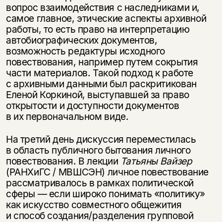
вопрос взаимодействия с наследниками и,
уведомления, и при поступлении книги
о книгах и событиях «НЛО».
на склад получить письмо на указанный
самое главное, этические аспекты архивной
За подписку дарим промокод на
электронный адрес.
работы, то есть право на интерпретацию
Эта книга
скидку 15%
автобиографических документов,
не предназначена для
возможность редактуры исходного
несовершеннолетних
повествования, например путем сокрытия
части материалов. Такой подход к работе
Скажите, пожалуйста,
с архивными данными был раскритикован
Я соглашаюсь с
Политикой конфиденциальности
вам уже исполнилось 18 лет?
Я соглашаюсь с
Политикой конфиденциальности
Еленой Коркиной, выступавшей за право
открытости и доступности документов
в их первоначальном виде.
подписаться
да
подписаться
На третий день дискуссия переместилась
нет, вернуться назад
в область публичного бытования личного
повествования. В лекции
Татьяны Вайзер
(РАНХиГС / МВШСЭН) личное повествование
рассматривалось в рамках политической
сферы — если широко понимать «политику»
как искусство совместного общежития
и способ создания/разделения групповой