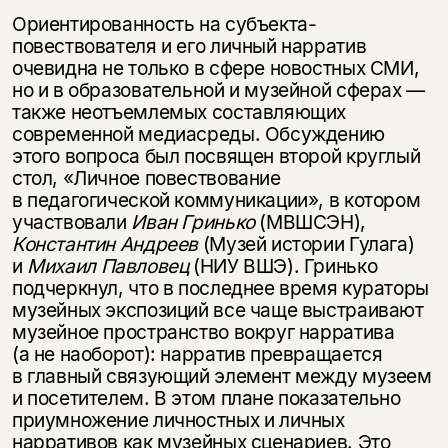
Ориентированность на субъекта-
повествователя и его личный нарратив
очевидна не только в сфере новостных СМИ,
но и в образовательной и музейной сферах —
также неотъемлемых составляющих
современной медиасреды. Обсуждению
этого вопроса был посвящен второй круглый
стол, «Личное повествование
в педагогической коммуникации», в котором
участвовали
Иван Гринько
(МВШСЭН),
Константин Андреев
(Музей истории Гулага)
и
Михаил Павловец
(НИУ ВШЭ). Гринько
подчеркнул, что в последнее время кураторы
музейных экспозиций все чаще выстраивают
музейное пространство вокруг нарратива
(а не наоборот): нарратив превращается
в главный связующий элемент между музеем
и посетителем. В этом плане показательно
приумножение личностных и личных
нарративов как музейных сценариев. Это