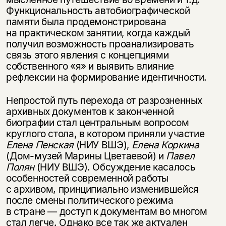
Функциональность автобиографической
памяти была продемонстрирована
на практическом занятии, когда каждый
получил возможность проанализировать
связь этого явления с концепциями
собственного «я» и выявить влияние
рефлексии на формирование идентичности.
Непростой путь перехода от разрозненных
архивных документов к законченной
биографии стал центральным вопросом
круглого стола, в котором приняли участие
Елена Пенская
(НИУ ВШЭ),
Елена Коркина
(Дом-музей Марины Цветаевой) и
Павел
Полян
(НИУ ВШЭ). Обсуждение касалось
особенностей современной работы
Этой книги временно
с архивом, принципиально изменившейся
нет в продаже.
Подписка на рассылку
после смены политического режима
в стране — доступ к документам во многом
стал легче. Однако все так же актуален
Вы можете подписаться на
Раз в неделю мы отправляем рассылку