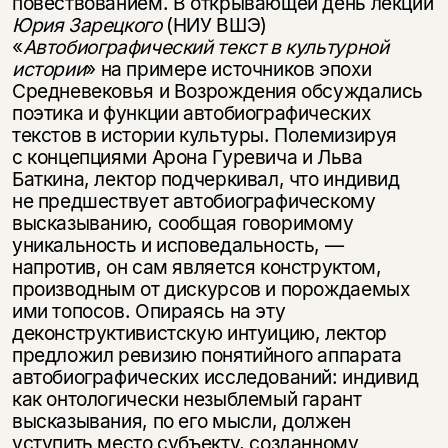
повествованием. В открывающей день лекции
Юрия Зарецкого
(НИУ ВШЭ)
«
Автобиографический текст в культурной
истории
» на примере источников эпохи
Средневековья и Возрождения обсуждались
поэтика и функции автобиографических
текстов в истории культуры. Полемизируя
с концепциями Арона Гуревича и Льва
Баткина, лектор подчеркивал, что индивид
не предшествует автобиографическому
высказыванию, сообщая говоримому
уникальность и исповедальность, —
напротив, он сам является конструктом,
производным от дискурсов и порождаемых
ими топосов. Опираясь на эту
деконструктивистскую интуицию, лектор
предложил ревизию понятийного аппарата
автобиографических исследований: индивид
как онтологически незыблемый гарант
высказывания, по его мысли, должен
уступить место субъекту, созданному