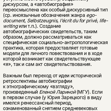
дискурсом, а «автобиография»
переосмыслена как особый дискурсивный тип
(ср. иноязычные обозначения жанра
ego-
document
,
Selbstzeugnis
,
l’
écrit du for priv
é
,
life-
writing
или т.п.). Создание
автобиографических свидетельств, таким
образом, должно рассматриваться как
специфическая социально-антропологическая
практика, которая предоставляет готовые
модели для личного повествования и в ходе
которой возникает как свидетельствующее
«я», так и сам акт свидетельствования.
Важным был переход от идеи исторической
ретроспективы автобиографии
к этнографическому «взгляду»,
произведенный
Еленой Лариной
(МГУ). Если
в первом случае (у Юрия Зарецкого) в виду
имелся ренессансный период,
ознаменованный снятием средневековых