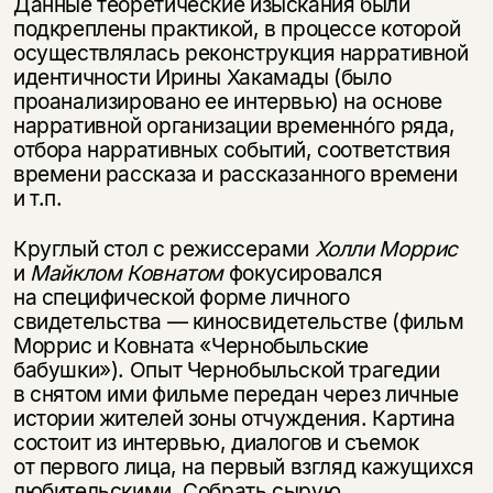
Данные теоретические изыскания были
подкреплены практикой, в процессе которой
осуществлялась реконструкция нарративной
идентичности Ирины Хакамады (было
проанализировано ее интервью) на основе
нарративной организации временнóго ряда,
отбора нарративных событий, соответствия
времени рассказа и рассказанного времени
и т.п.
Круглый стол с режиссерами
Холли Моррис
и
Майклом Ковнатом
фокусировался
на специфической форме личного
свидетельства — киносвидетельстве (фильм
Моррис и Ковната «Чернобыльские
бабушки»). Опыт Чернобыльской трагедии
в снятом ими фильме передан через личные
истории жителей зоны отчуждения. Картина
состоит из интервью, диалогов и съемок
от первого лица, на первый взгляд кажущихся
любительскими. Собрать сырую