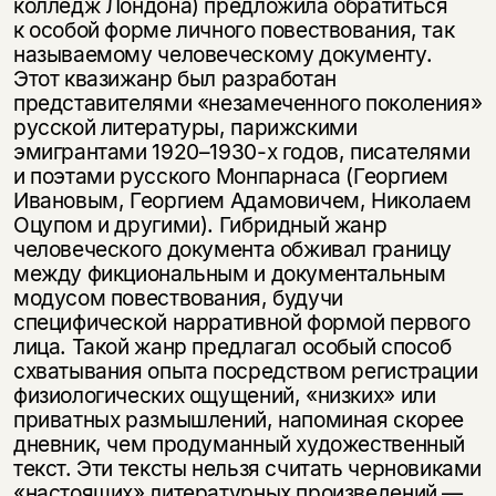
колледж Лондона) предложила обратиться
к особой форме личного повествования, так
называемому человеческому документу.
Этот квазижанр был разработан
представителями «незамеченного поколения»
русской литературы, парижскими
эмигрантами 1920–1930-х годов, писателями
и поэтами русского Монпарнаса (Георгием
Ивановым, Георгием Адамовичем, Николаем
Оцупом и другими). Гибридный жанр
человеческого документа обживал границу
между фикциональным и документальным
модусом повествования, будучи
специфической нарративной формой первого
лица. Такой жанр предлагал особый способ
схватывания опыта посредством регистрации
физиологических ощущений, «низких» или
приватных размышлений, напоминая скорее
дневник, чем продуманный художественный
текст. Эти тексты нельзя считать черновиками
«настоящих» литературных произведений —