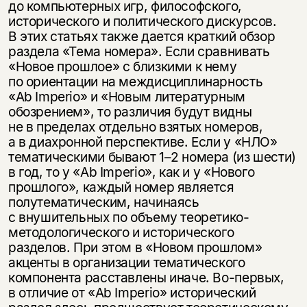
до компьютерных игр, философского,
исторического и политического дискурсов.
В этих статьях также дается краткий обзор
раздела «Тема номера». Если сравнивать
«Новое прошлое» с близкими к нему
по ориентации на междисциплинарность
«Ab Imperio» и «Новым литературным
обозрением», то различия будут видны
не в пределах отдельно взятых номеров,
а в диахронной перспективе. Если у «НЛО»
тематическими бывают
1–2
номера (из шести)
в год, то у «Ab Imperio», как и у «Нового
прошлого», каждый номер является
полутематическим, начинаясь
с внушительных по объему теоретико-
методологического и исторического
разделов. При этом в «Новом прошлом»
акценты в организации тематического
компонента расставлены иначе. Во-первых,
в отличие от «Ab Imperio» исторический