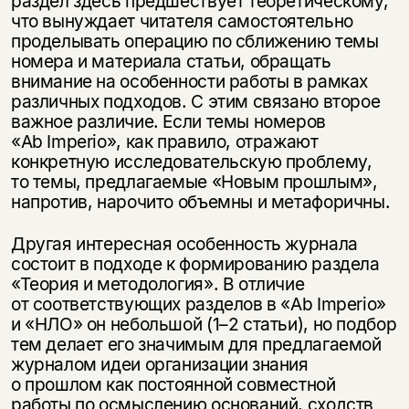
раздел здесь предшествует теоретическому,
что вынуждает читателя самостоятельно
проделывать операцию по сближению темы
номера и материала статьи, обращать
внимание на особенности работы в рамках
различных подходов. С этим связано второе
важное различие. Если темы номеров
«Ab Imperio», как правило, отражают
конкретную исследовательскую проблему,
то темы, предлагаемые «Новым прошлым»,
напротив, нарочито объемны и метафоричны.
Другая интересная особенность журнала
состоит в подходе к формированию раздела
«Теория и методология». В отличие
от соответствующих разделов в «Ab Imperio»
и «НЛО» он небольшой
(1–2 статьи),
но подбор
тем делает его значимым для предлагаемой
журналом идеи организации знания
о прошлом как постоянной совместной
работы по осмыслению оснований, сходств