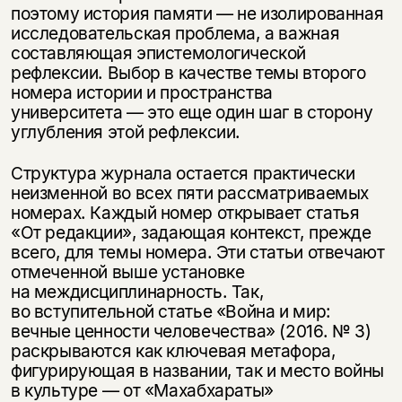
несовершеннолетних
поэтому история памяти — не изолированная
исследовательская проблема, а важная
Скажите, пожалуйста,
Я соглашаюсь с
Политикой конфиденциальности
составляющая эпистемологической
вам уже исполнилось 18 лет?
Я соглашаюсь с
Политикой конфиденциальности
рефлексии. Выбор в качестве темы второго
номера истории и пространства
подписаться
университета — это еще один шаг в сторону
да
подписаться
углубления этой рефлексии.
нет, вернуться назад
Структура журнала остается практически
неизменной во всех пяти рассматриваемых
номерах. Каждый номер открывает статья
«От редакции», задающая контекст, прежде
всего, для темы номера. Эти статьи отвечают
отмеченной выше установке
на междисциплинарность. Так,
во вступительной статье «Война и мир:
вечные ценности человечества» (2016. № 3)
раскрываются как ключевая метафора,
фигурирующая в названии, так и место войны
в культуре — от «Махабхараты»