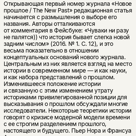
Открывающая первый номер журнала «Новое
прошлое / The New Past» редакционная статья
начинается с размышления о выборе его
названия. Авторы отталкиваются
от комментария в Фейсбуке: «Чуваки ни разу
не палятся)) что история бывает слегка новой
задним числом» (2016. № 1. С. 12), и это
весьма показательно в отношении
концептуальных оснований нового журнала.
Центральным из них является взгляд на место
истории в современном мире — и как науки,
и как набора представлений о прошлом.
Изменившееся положение истории
и связанную с этим изменением утрату
историками привилегированной позиции для
высказывания о прошлом обсуждали многие
исследователи. Некоторые теоретики истории
говорят о кризисе модерной модели времени
с ее строгим разделением прошлого,
настоящего и будущего. Пьер Нора и Франсуа