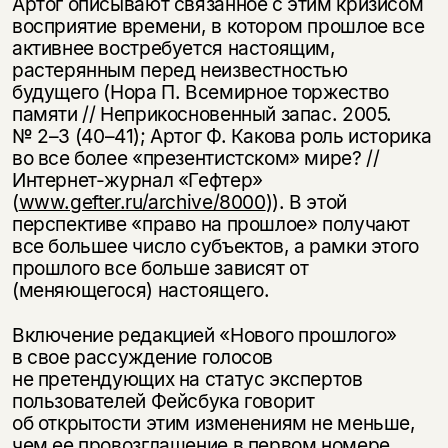
Артог описывают связанное с этим кризисом
восприятие времени, в котором прошлое все
активнее востребуется настоящим,
растерянным перед неизвестностью
будущего (Нора П. Всемирное торжество
памяти // Неприкосновенный запас. 2005.
№
2–3
(40–41);
Артог Ф. Какова роль историка
во все более «презентистском» мире? //
Интернет-журнал «Гефтер»
(
www.gefter.ru/archive/8000
)). В этой
перспективе «право на прошлое» получают
все большее число субъектов, а рамки этого
прошлого все больше зависят от
(меняющегося) настоящего.
Включение редакцией «Нового прошлого»
в свое рассуждение голосов
не претендующих на статус экспертов
пользователей Фейсбука говорит
об открытости этим изменениям не меньше,
чем ее провозглашение в первом номере