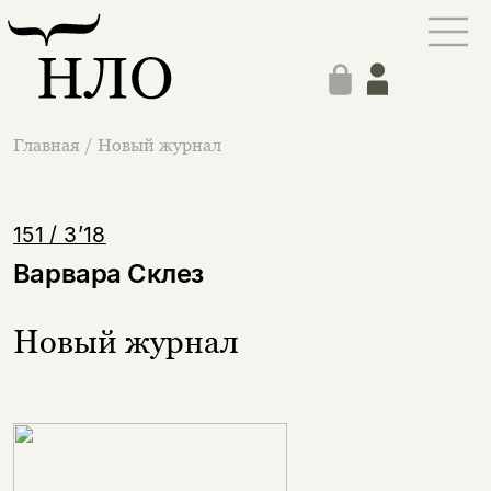
Главная
/
Новый журнал
151 / 3’18
Варвара Склез
Новый журнал