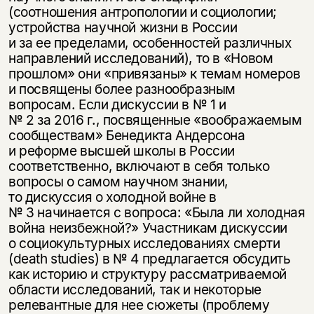
(соотношения антропологии и социологии;
устройства научной жизни в России
и за ее пределами, особенностей различных
направлений исследований), то в «Новом
прошлом» они «привязаны» к темам номеров
и посвящены более разнообразным
вопросам. Если дискуссии в № 1 и
№ 2 за 2016 г., посвященные «воображаемым
сообществам» Бенедикта Андерсона
и реформе высшей школы в России
соответственно, включают в себя только
вопросы о самом научном знании,
то дискуссия о холодной войне в
№ 3 начинается с вопроса: «Была ли холодная
война неизбежной?» Участникам дискуссии
о социокультурных исследованиях смерти
(death studies) в № 4 предлагается обсудить
как историю и структуру рассматриваемой
области исследований, так и некоторые
релевантные для нее сюжеты (проблему