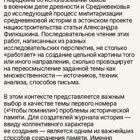
в военном деле древности и Средневековья
до исследующей процесс милитаризации
средневековой истории в эстонском проекте
нациостроительства статьи Александра
Филюшкина. Последовательное чтение этих
работ, написанных из разных
исследовательских перспектив, не столько
«работает» на создание цельной картины того
или иного направления, сколько провоцирует
на переосмысление заданной темы как
Этой книги временно
множественности — источников, техник
анализа, способов письма.
нет в продаже.
Подписка на рассылку
В этом контексте представляется важным
Вы можете подписаться на
Раз в неделю мы отправляем рассылку
выбор в качестве темы первого номера
уведомления, и при поступлении книги
о книгах и событиях «НЛО».
(«Чтобы помнили») проблемы исторической
на склад получить письмо на указанный
За подписку дарим промокод на
памяти. Для создателей журнала история —
электронный адрес.
Эта книга
скидку 15%
ввиду коллективного характера
не предназначена для
ее создания — является одним из важнейших
способов сохранения памяти. Именно