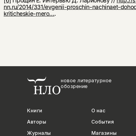
[6]
Прощин Е. Интервью Д. Ларионову //
http://
nn.ru/2014/331/evgenii-proschin-nachinaet-doho
kriticheskie-mero...
.
новое литературное
обозрение
Книги
О нас
Авторы
События
Журналы
Магазины