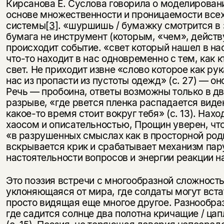
Кирсанова Е. Суслова говорила о моделирован
основе множественности и проницаемости все
системы
[3]
. «шуршишь / бумажку смотрится в з
бумага не инструмент (которым, «чем», действу
происходит событие. «свет который нашел в нас»
что-то находит в нас одновременно с тем, как к
свет. Не приходит извне «слово которое как рук
нас из пропасти из пустоты одежд» (с. 27) — он
Речь — пробоина, ответы возможны только в д
разрыве, «где рвется пленка распадается виден
какое-то время стоит вокруг тебя» (с. 13). Нах
Этой книги временно
хаосом и описательностью, Прощин уверен, чт
«в разрушенных смыслах как в просторной роди
нет в продаже.
Подписка на рассылку
вскрывается крик и срабатывает механизм парус
настоятельности вопросов и энергии реакции на
Вы можете подписаться на
Раз в неделю мы отправляем рассылку
уведомления, и при поступлении книги
о книгах и событиях «НЛО».
Это поэзия встречи с многообразной сложност
на склад получить письмо на указанный
За подписку дарим промокод на
уклоняющаяся от мира, где солдаты могут вста
электронный адрес.
Эта книга
скидку 15%
просто видящая еще многое другое. Разнообра
не предназначена для
где садится солнце два полотна кричащие / цап