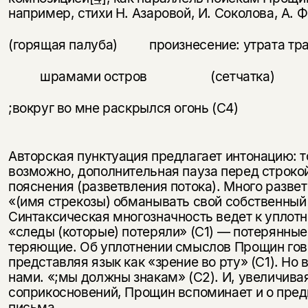
например, стихи Н. Азаровой, И. Соколова, А. 
(горящая палуба) произнесение: утрата 
шрамами остров (сетчатка)
;вокруг во мне раскрылся огонь (С4)
Авторская пунктуация предлагает интонацию: т
возможно, дополнительная пауза перед строкой
пояснения (разветвления потока). Много развет
«(имя стрекозы) обманывать свой собственный 
Синтаксическая многозначность ведет к уплот
«следы (которые) потеряли» (С1) — потерянны
теряющие. Об уплотнении смыслов Прощин гово
представляя язык как «зрение во рту» (С1). Но 
нами. «;мы должны знакам» (С2). И, увеличив
соприкосновений, Прощин вспоминает и о пред
письма.