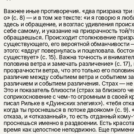
Важнее иные противоречия. «два призрака три
о» (с. 8) — и в том же тексте: «и я говорю я любл
здесь и обращение, и возглас удивления прои
себе самому, и указание на призрачность той/то
обращаешься. Происходит столкновение призр
существующего, его вероятной обманчивости —
этого: «вдруг повернулась и поцеловала. бостона
существует» (с. 15). Важна точность и внимате
половина ветра и замечать различение» (с. 17),
прозрачности ветра, что это только его половин
различие между событием ветра и событием з
различием и событием различения. Страх — не
Это и показатель близости (страх за близкого че
соприкосновение с чем-то огромным в своей кр
писал Рильке в «Дуинских элегиях»). «тебя отка
когда ты проснешься в потоке двояком» (с. 9).
отказа, и «отказанный», то есть отданный кому-
проснешься именно в раздвоении. Есть красота
время как целостное неподвижно. Еще применит