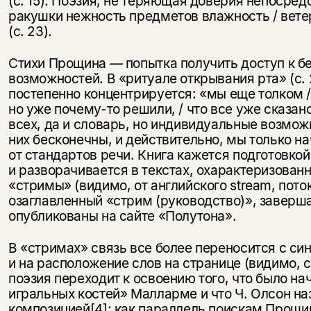
(с. 15). Поэзия, не теряющая доверия непосред
несовершеннолетних
ракушки нежность предметов влажность / ветер
(с. 23).
Скажите, пожалуйста,
Я соглашаюсь с
Политикой конфиденциальности
вам уже исполнилось 18 лет?
Я соглашаюсь с
Политикой конфиденциальности
Стихи Прощина — попытка получить доступ к 
возможностей. В «ритуале открывания рта» (с. 
подписаться
постепенно концентрируется: «мы еще толком /
да
подписаться
но уже почему-то решили, / что все уже сказан
всех, да и словарь, но индивидуальные возмож
нет, вернуться назад
них бесконечны, и действительно, мы только на
от стандартов речи. Книга кажется подготовко
и разворачивается в текстах, охарактеризова
«стримы» (видимо, от английского stream, поток
озаглавленный «стрим (руководство)», заверша
опубликованы на сайте «Полутона».
В «стримах» связь все более переносится с си
и на расположение слов на странице (видимо,
поэзия переходит к освоению того, что было на
игральных костей» Малларме и что Ч. Олсон н
композицией
[4]
; как параллель поискам Прощи