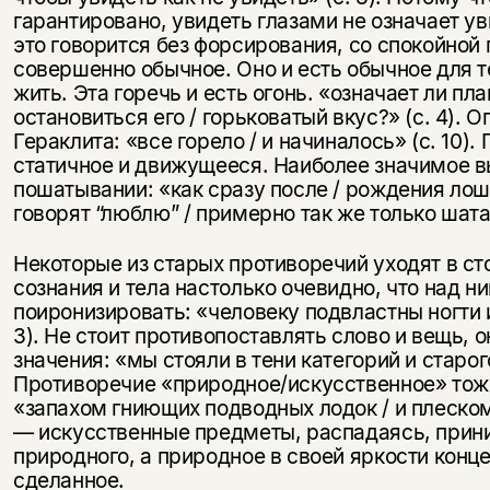
гарантировано, увидеть глазами не означает ув
это говорится без форсирования, со спокойной 
совершенно обычное. Оно и есть обычное для те
жить. Эта горечь и есть огонь. «означает ли пл
остановиться его / горьковатый вкус?» (с. 4). О
Гераклита: «все горело / и начиналось» (с. 10)
статичное и движущееся. Наиболее значимое в
пошатывании: «как сразу после / рождения лоша
говорят “люблю” / примерно так же только шатая
Некоторые из старых противоречий уходят в ст
сознания и тела настолько очевидно, что над 
поиронизировать: «человеку подвластны ногти 
3). Не стоит противопоставлять слово и вещь, 
значения: «мы стояли в тени категорий и старого
Противоречие «природное/искусственное» тоже
«запахом гниющих подводных лодок / и плеском
— искусственные предметы, распадаясь, прин
природного, а природное в своей яркости конц
сделанное.