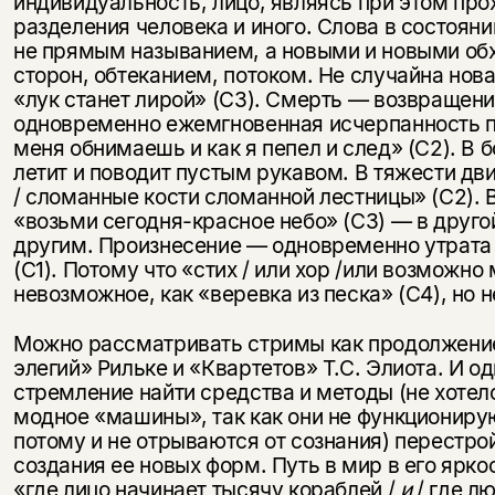
индивидуальность, лицо, являясь при этом про
разделения человека и иного. Слова в состоян
не прямым называнием, а новыми и новыми об
сторон, обтеканием, потоком. Не случайна нова
«лук станет лирой» (С3). Смерть — возвращени
одновременно ежемгновенная исчерпанность пр
меня обнимаешь и как я пепел и след» (С2). В 
летит и поводит пустым рукавом. В тяжести дв
/ сломанные кости сломанной лестницы» (С2). 
«возьми сегодня-красное небо» (С3) — в друго
другим. Произнесение — одновременно утрата 
(С1). Потому что «стих / или хор /или возможно
невозможное, как «веревка из песка» (С4), но 
Можно рассматривать стримы как продолжени
элегий» Рильке и «Квартетов» Т.С. Элиота. И 
стремление найти средства и методы (не хотел
модное «машины», так как они не функциониру
потому и не отрываются от сознания) перестро
создания ее новых форм. Путь в мир в его ярко
«где лицо начинает тысячу кораблей /
и
/ где л