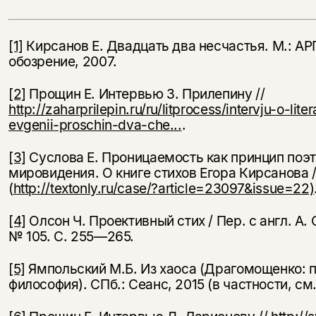
[1]
Кирсанов Е. Двадцать два несчастья. М.: А
обозрение, 2007.
[2]
Прощин Е. Интервью З. Прилепину //
http://zaharprilepin.ru/ru/litprocess/intervju-o-lite
evgenii-proschin-dva-che...
.
[3]
Суслова Е. Проницаемость как принцип поэ
мировидения. О книге стихов Егора Кирсанова /
(
http://textonly.ru/case/?article=23097&issue=22)
[4]
Олсон Ч. Проективный стих / Пер. с англ. А. 
№ 105. С. 255—265.
[5]
Ямпольский М.Б. Из хаоса (Драгомощенко: п
философия). СПб.: Сеанс, 2015 (в частности, см. 