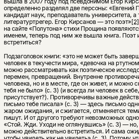
вышла в 2007 году под псевдонимом Егор Кир
определенно разделял две персоны: «Евгений 
кандидат наук, преподаватель университета, а
литературтрегер. Егор Кирсанов — это поэт»
[2]
на сайте «Полутона» стихи Прощина появляютс
именем, теперь под ним же вышла книга. Поэт 
встретиться?
Подзаголовок книги: «это не может быть заверше
человек в текучести мира, «девочка на ртутном 
можно рассматривать как поэтическое исслед
перемен, превращений. Внутренне противоречи
человека, но и в месте, где он живет, и можно с
тебя не было» (с. 3) (и всегда ли человек в себ
присутствует?). Противоречивы важные действ
письмо тебе писала» (с. 3) — здесь письмо од
жаром ожидания, и сжигается, отменяется теми
пишут. И от другого требуют невозможных одн
«Стой. Жди. Уходи не оглянувшись» (с. 3) — но,
можно действительно встретиться. И сама ожи
чтобы увидеть как не увидеть» (с. 3). Потому ч