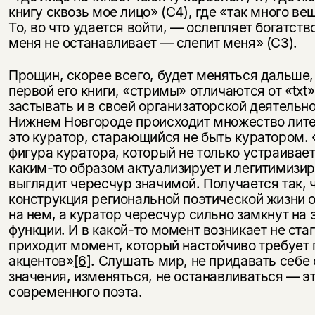
книгу сквозь мое лицо» (С4), где «так много ве
То, во что удается войти, — ослепляет богатст
меня не останавливает — слепит меня» (С3).
Прощин, скорее всего, будет меняться дальше, 
первой его книги, «стримы» отличаются от «txt
застывать и в своей организаторской деятельн
Нижнем Новгороде происходит множество лите
это куратор, старающийся не быть куратором. 
фигура куратора, который не только устраивает
каким-то образом актуализирует и легитимизир
выглядит чересчур значимой. Получается так, 
конструкция региональной поэтической жизни 
на нем, а куратор чересчур сильно замкнут на 
функции. И в какой-то момент возникает не стаг
приходит момент, который настойчиво требует
акцентов»
[6]
. Слушать мир, не придавать себе
значения, изменяться, не останавливаться — эт
современного поэта.