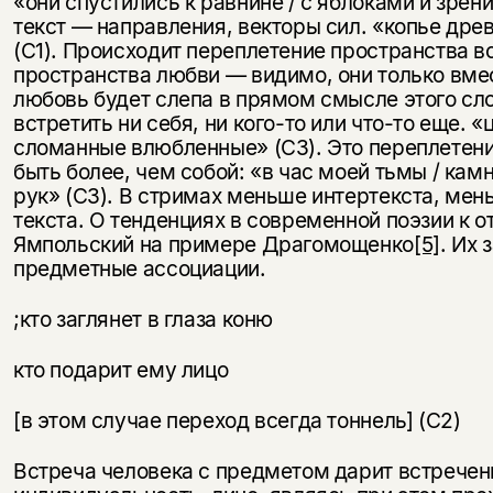
«они спустились к равнине / с яблоками и зрен
текст — направления, векторы сил. «копье дре
(С1). Происходит переплетение пространства в
пространства любви — видимо, они только вме
любовь будет слепа в прямом смысле этого сл
встретить ни себя, ни кого-то или что-то еще. «
сломанные влюбленные» (С3). Это переплетени
быть более, чем собой: «в час моей тьмы / камн
рук» (С3). В стримах меньше интертекста, ме
текста. О тенденциях в современной поэзии к от
Ямпольский на примере Драгомощенко
[5]
. Их
предметные ассоциации.
;кто заглянет в глаза коню
кто подарит ему лицо
[в этом случае переход всегда тоннель] (С2)
Встреча человека с предметом дарит встрече