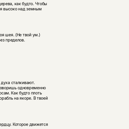
ерева, как будто. Чтобы
уся высоко над земным
оя шея. (Не твой ум.)
без пределов.
И духа сталкивают.
 говоришь одновременно
сам. Как будто плоть
орабль на якоре. В твоей
ердцу. Которое движется