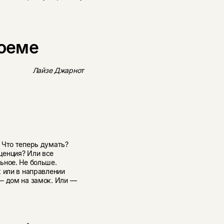
роеме
Лайзе Джарнот
 Что теперь думать?
ценция? Или все
ьное. Не больше.
 или в направлении
— дом на замок. Или —