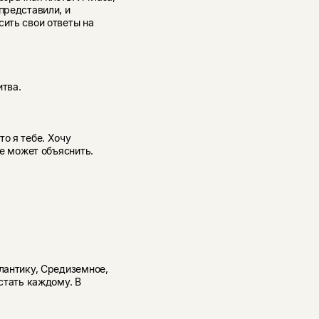
представили, и
сить свои ответы на
итва.
о я тебе. Хочу
не может объяснить.
тлантику, Средиземное,
встать каждому. В