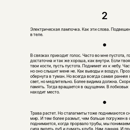
2
Электрическая лампочка. Как эти слова. Подвешен
в теле.
●
В связках приходит голос. Часто во мне пустота, г
достаточна и так же хороша, как внутри. Если тво
твои кости, пусть пустота. Поднимет их к небу. Ча
но оно слышит меня не. Как выводы и воздух. Проз
обернута в туман. Но всегда всегда самая ранняя 
свет, но медлительно. Более видима должна. Ско
память. Тогда вращается в ощущении. В лобковых 
находит место.
●
Трава растет. Но сталагмиты тоже поднимаются сн
мир. И тем более размыт, чем больше погружен в 
поднимается, когда прорвало трубы, мы понимаем
сила видеть дуб и думать «дуб». Нам данная. И пр