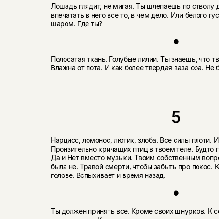
Лошадь глядит, не мигая. Ты шлепаешь по стволу д
впечатать в него все то, в чем дело. Или белого г
шаром. Где ты?
●
Полосатая ткань. Голубые лилии. Ты знаешь, что тв
Влажна от пота. И как более твердая ваза оба. Не 
5
Нарцисс, ломонос, лютик, злоба. Все силы плоти. 
Пронзительно кричащих птиц в твоем теле. Будто
Да и Нет вместо музыки. Твоим собственным вопро
была не. Травой смерти, чтобы забыть про покос. К
голове. Вспыхивает и время назад.
●
Ты должен принять все. Кроме своих шнурков. К с