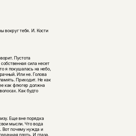
ы вокруг тебя. И. Кости
оворит. Пустота
я собственная сила несет
сто я покушалась на небо,
рачный. Или не. Голова
память. Приходит. Не как
рее как флюгер должна
волосах. Как будто
изу. Еще вне порядка
свои мысли. Что вода
. Вот почему нужда и
озрачная плоть. И глаза,