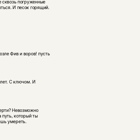
че сквозь погруженные
ться. И песок горящий.
озле Фив и воров! пусть
елет. С ключом. И
мерти? Невозможно
а путь, который ты
ешь умереть.