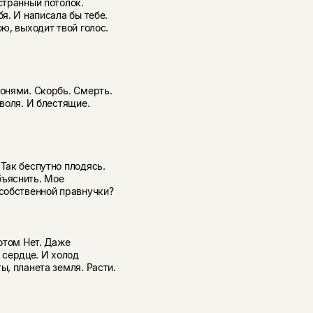
странный потолок.
я. И написала бы тебе.
ою, выходит твой голос.
донями. Скорбь. Смерть.
 воля. И блестящие.
 Так беспутно плодясь.
бъяснить. Мое
 собственной правнучки?
потом Нет. Даже
 сердце. И холод
ы, планета земля. Расти.