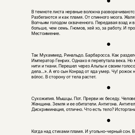
●
В темноте листа нервные волокна разворачиваются
Разбегаются и как пламя. От спинного мозга. Жаля
Волчьим голодом охваченного. Передавая взад и 
больше, чем семь. Гномов, хей хо, за работу. И пр
Местоимение.
●
Так Мухаммед. Ринальдо. Барбаросса. Как раздел
Император Генрих. Однако я перепутала века. Но 
нити и ткани. Перешел через Альпы и своим голос
дела...». А его сын Конрад от яда умер. Чу! рожок
вóлос. В сторону от тела растет.
●
Сухожилия. Мышцы. Пот. Прерви их беседу. Челове
Женщина. Земля и ее обитатели. Антигона. Антите
Дискриминация, отлично. Что есть тело? Исторгани
●
Когда над стихами пламя. И угольно-черный сон. 