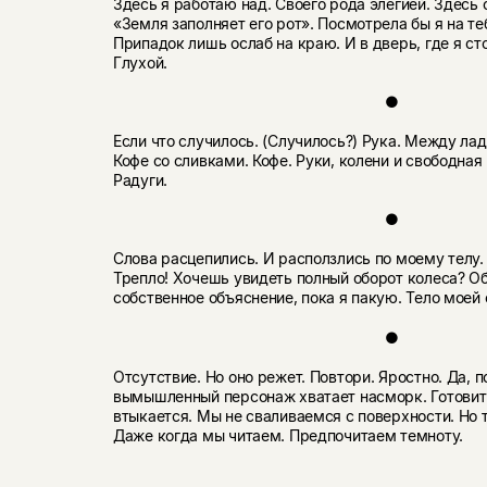
Здесь я работаю над. Своего рода элегией. Здесь 
«Земля заполняет его рот». Посмотрела бы я на теб
Припадок лишь ослаб на краю. И в дверь, где я ст
Глухой.
●
Если что случилось. (Случилось?) Рука. Между ла
Кофе со сливками. Кофе. Руки, колени и свободная
Радуги.
●
Слова расцепились. И расползлись по моему телу.
Трепло! Хочешь увидеть полный оборот колеса? О
собственное объяснение, пока я пакую. Тело моей
●
Отсутствие. Но оно режет. Повтори. Яростно. Да, 
вымышленный персонаж хватает насморк. Готовит
втыкается. Мы не сваливаемся с поверхности. Но т
Даже когда мы читаем. Предпочитаем темноту.