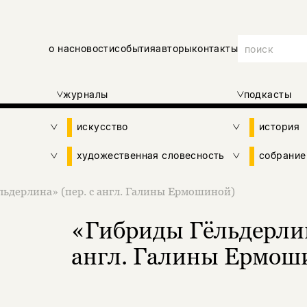
о нас
новости
события
авторы
контакты
журналы
подкасты
искусство
история
художественная словесность
собрание
ьдерлина» (пер. с англ. Галины Ермошиной)
«Гибриды Гёльдерлин
англ. Галины Ермош