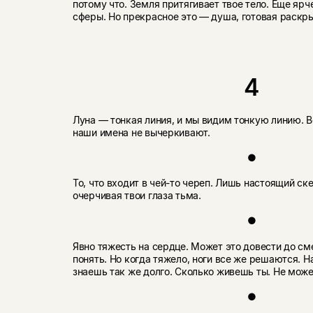
потому что. Земля притягивает твое тело. Еще яр
сферы. Но прекрасное это — душа, готовая раскры
4
Луна — тонкая линия, и мы видим тонкую линию. В
наши имена не вычеркивают.
●
То, что входит в чей-то череп. Лишь настоящий ск
очерчивая твои глаза тьма.
●
Явно тяжесть на сердце. Может это довести до с
понять. Но когда тяжело, ноги все же решаются. Н
знаешь так же долго. Сколько живешь ты. Не мож
●