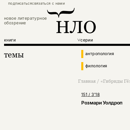
подписаться
связаться с нами
новое литературное
обозрение
книги
серии
темы
антропология
филология
Главная
/
«Гибриды Гёл
151 / 3’18
Розмари Уолдроп