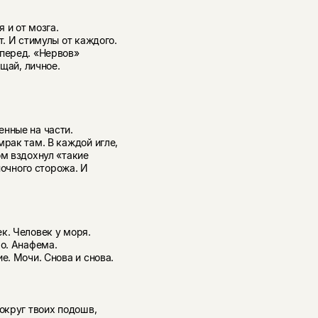
 и от мозга.
т. И стимулы от каждого.
вперед. «Нервов»
ощай, личное.
енные на части.
мрак там. В каждой игле,
ом вздохнул «такие
 ночного сторожа. И
к. Человек у моря.
ло. Анафема.
е. Мочи. Снова и снова.
Вокруг твоих подошв,