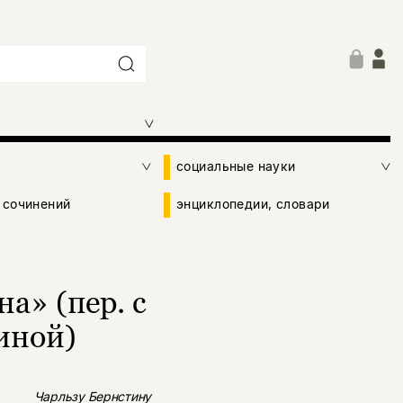
социальные науки
 сочинений
энциклопедии, словари
а» (пер. с
иной)
Чарльзу Берн
cтину