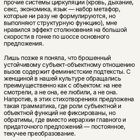
прочие системы циркуляции (кровь, дыхание,
Скажите, пожалуйста,
Я соглашаюсь с
Политикой конфиденциальности
секс, экономика, язык — набор метафор,
вам уже исполнилось 18 лет?
Я соглашаюсь с
Политикой конфиденциальности
которые ни разу не формулируются, но
выполняют структурную функцию), мне
нравился эффект столкновения на большой
подписаться
да
подписаться
скорости в гонке по шоссе основного
предложения.
нет, вернуться назад
Лишь позже я поняла, что брошенный
устойчивому субъект-объектному отношению
вызов содержит феминистские подтексты. С
женщиной в нашей культуре обращались
преимущественно как с объектом: на нее
смотрели, а не она, ее любили, а не она.
Напротив, в этих стихотворениях предложена
такая грамматика, где роли субъектной и
объектной функций не фиксированы, но
обратимы, где вместо иерархии главного и
придаточного предложений — постоянное,
текучее преобразование.