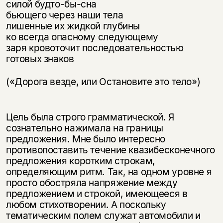
силой будто-бы-сна
бьющего через наши тела
лишенные их жидкой глубины
ко всегда опасному следующему
заря кровоточит последовательностью
готовых знаков
(«Дорога везде, или Остановите это тело»)
Этой книги временно
Цель была строго грамматической. Я
нет в продаже.
Подписка на рассылку
сознательно нажимала на границы
предложения. Мне было интересно
Вы можете подписаться на
Раз в неделю мы отправляем рассылку
противопоставить течение квазибесконечного
уведомления, и при поступлении книги
о книгах и событиях «НЛО».
предложения коротким строкам,
на склад получить письмо на указанный
За подписку дарим промокод на
определяющим ритм. Так, на одном уровне я
электронный адрес.
Эта книга
скидку 15%
просто обостряла напряжение между
предложением и строкой, имеющееся в
не предназначена для
любом стихотворении. А поскольку
несовершеннолетних
тематическим полем служат автомобили и