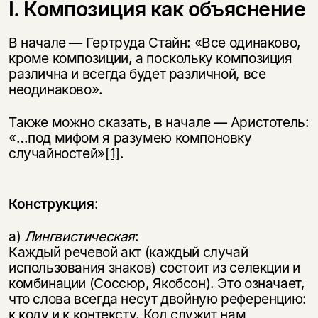
I. Композиция как объяснение
В начале — Гертруда Стайн: «Все одинаково,
кроме композиции, а поскольку композиция
различна и всегда будет различной, все
неодинаково».
Также можно сказать, в начале — Аристотель:
«…под мифом я разумею компоновку
случайностей»
[1]
.
Конструкция
:
а)
Лингвистическая
:
Каждый речевой акт (каждый случай
использования знаков) состоит из селекции и
комбинации (Соссюр, Якобсон). Это означает,
что слова всегда несут двойную референцию:
к коду и к контексту. Код служит нам