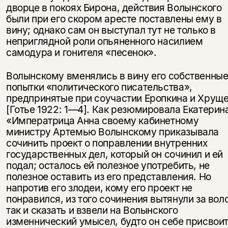
дворце в покоях Бирона, действия Волынского
были при его скором аресте поставлены ему в
вину; однако сам он выступал тут не только в
неприглядной роли опьяненного насилием
самодура и гонителя «песенок».
Волынскому вменялись в вину его собственны
попытки «политического писательства»,
предпринятые при соучастии Еропкина и Хрущ
[Готье 1922: 1—4]. Как резюмировала Екатерин
«Императрица Анна своему кабинетному
министру Артемью Волынскому приказывала
сочинить проект о поправлении внутренних
государственных дел, который он сочинил и ей
подал; осталось ей полезное употребить, не
полезное оставить из его представления. Но
напротив его злодеи, кому его проект не
понравился, из того сочинения вытянули за вол
так и сказать и взвели на Волынского
изменнический умысел, будто он себе присвои