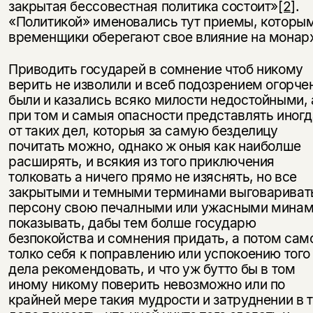
закрытая бессовестная политика состоит»
[2]
.
«Политикой» именовались тут приемы, которы
временщики оберегают свое влияние на монар
Приводить государей в сомнение чтоб никому
верить не изволили и всеб подозрением огорче
были и казались всяко милости недостойными, 
при том и самыя опасности представлять иногд
от таких дел, которыя за самую безделицу
почитать можно, однако ж оныя как наиболше
расширять, и всякия из того приключения
толковать а ничего прямо не изяснять, но все
закрытыми и темными терминами выговариват
персону свою печалными или ужасными мина
показывать, дабы тем болше государю
безпокойства и сомнения придать, а потом сам
толко себя к поправлению или успокоению того
дела рекомендовать, и что уж бутто бы в том
иному никому поверить невозможно или по
крайней мере такия мудрости и затруднении в 