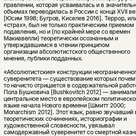
правлении, которая усваивалась и в значитель
объемах переводилась в России с конца XVII ве
[Юсим 1998; Бугров, Киселев 2016]. Террор, ил
«страх», был не только практическим приемом
подавления, но и (по крайней мере со времен
Макиавелли) теоретически осознанным и
утверждавшимся в чтении принципом
организации абсолютистского общественного
мнения, публики подданных.
«Абсолютистские» конструкции неограниченно
суверенитета — существование которых почем
то начисто отрицается в содержательной работ
Пола Бушковича [Bushkovitch 2012] — занимал
центральное место в европейском политическ
языке начала Нового времени [Шмитт 2000;
Monarchism 2012]. Этот язык, равно звучавший 
теоретических сочинениях, историографии и
художественной словесности, увязывал
самодержавный суверенитет cо смертной казн