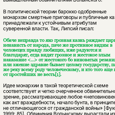
В политической теории барокко одобренные
монархом смертные приговоры и публичные ка
принадлежали к устойчивым атрибутам
суверенной власти. Так, Липсий писал:
Обаче неправда то яко грозная казнь раждает ца
ненависть от народа, паче же противное видим в
человецех правду любящих, иже радуются и
благодарят, егда видят грозное и жестокое злым
наказание <…> от жестокого бо виноватых резани
или зжение здравие бывает целому государству, п
же реку всему роду человеческому, и кто того аще 
от простейших не весть
[1]
.
Идее монархии в такой теоретической схеме
соответствует и четко очерченное обвинительн
зрение, рассматривающее любое «неповинове
как акт враждебности, начало бунта, в принцип
не отличающегося от гражданской войны» [Фук
1999: 85]. Обвинения Волынскому вырастали и