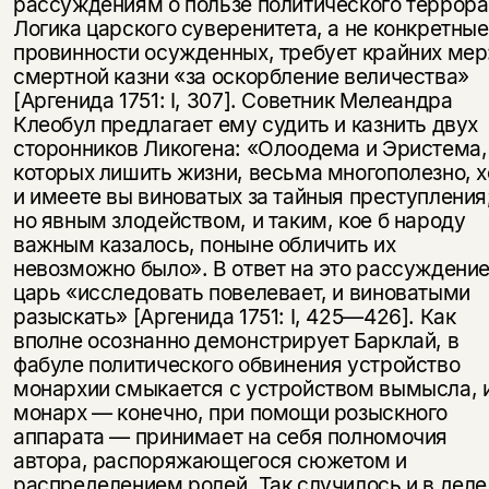
рассуждениям о пользе политического террора
Логика царского суверенитета, а не конкретные
провинности осужденных, требует крайних мер
смертной казни «за оскорбление величества»
[Аргенида 1751: I, 307]. Советник Мелеандра
Клеобул предлагает ему судить и казнить двух
сторонников Ликогена: «Олоодема и Эристема,
которых лишить жизни, весьма многополезно, х
и имеете вы виноватых за тайныя преступления
но явным злодейством, и таким, кое б народу
важным казалось, поныне обличить их
невозможно было». В ответ на это рассуждени
царь «исследовать повелевает, и виноватыми
разыскать» [Аргенида 1751: I, 425—426]. Как
вполне осознанно демонстрирует Барклай, в
фабуле политического обвинения устройство
монархии смыкается с устройством вымысла, 
монарх — конечно, при помощи розыскного
аппарата — принимает на себя полномочия
автора, распоряжающегося сюжетом и
распределением ролей. Так случилось и в деле