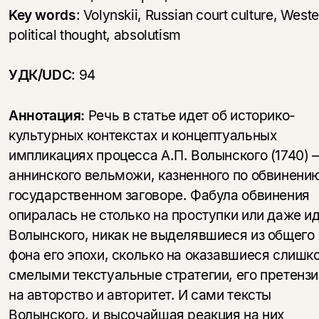
Key words
: Volynskii, Russian court culture, West
political thought, absolutism
УДК/
UDC
: 94
Аннотация:
Речь в статье идет об историко-
культурных контекстах и концептуальных
импликациях процесса А.П. Волынского (1740) 
аннинского вельможи, казненного по обвинени
государственном заговоре. Фабула обвинения
опиралась не столько на проступки или даже и
Волынского, никак не выделявшиеся из общего
фона его эпохи, сколько на оказавшиеся слишк
смелыми текстуальные стратегии, его претензи
на авторство и авторитет. И сами тексты
Волынского, и высочайшая реакция на них