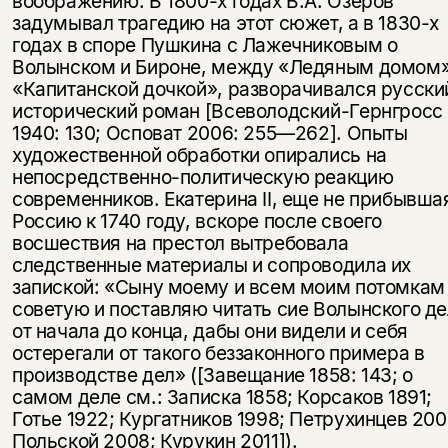
воображению. В 1800-х годах В.А. Озеров
задумывал трагедию на этот сюжет, а в 1830-х
годах в споре Пушкина с Лажечниковым о
Волынском и Бироне, между «Ледяным домом»
«Капитанской дочкой», разворачивался русски
исторический роман [Всеволодский-Гернгросс
1940: 130; Осповат 2006: 255—262]. Опыты
художественной обработки опирались на
непосредственно-политическую реакцию
современников. Екатерина II, еще не прибывша
Россию к 1740 году, вскоре после своего
восшествия на престол вытребовала
следственные материалы и сопроводила их
запиской: «Сыну моему и всем моим потомкам
советую и поставляю читать сие Волынского д
от начала до конца, дабы они видели и себя
остерегали от такого беззаконного примера в
производстве дел» ([Завещание 1858: 143; о
самом деле см.: Записка 1858; Корсаков 1891;
Готье 1922; Кургатников 1998; Петрухинцев 200
Польской 2008; Курукин 2011]).