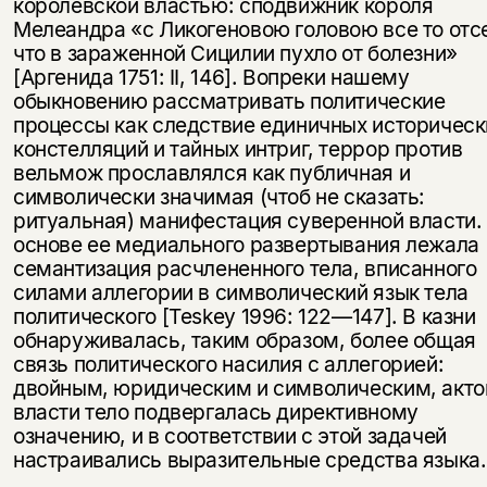
королевской властью: сподвижник короля
Мелеандра «с Ликогеновою головою все то отс
что в зараженной Сицилии пухло от болезни»
[Аргенида 1751: II, 146]. Вопреки нашему
обыкновению рассматривать политические
процессы как следствие единичных историческ
констелляций и тайных интриг, террор против
вельмож прославлялся как публичная и
символически значимая (чтоб не сказать:
ритуальная) манифестация суверенной власти.
основе ее медиального развертывания лежала
семантизация расчлененного тела, вписанного
Этой книги временно
силами аллегории в символический язык тела
нет в продаже.
Подписка на рассылку
политического [Teskey 1996: 122—147]. В казни
обнаруживалась, таким образом, более общая
Вы можете подписаться на
Раз в неделю мы отправляем рассылку
связь политического насилия с аллегорией:
уведомления, и при поступлении книги
о книгах и событиях «НЛО».
двойным, юридическим и символическим, акт
на склад получить письмо на указанный
власти тело подвергалась директивному
За подписку дарим промокод на
электронный адрес.
Эта книга
скидку 15%
означению, и в соответствии с этой задачей
настраивались выразительные средства языка.
не предназначена для