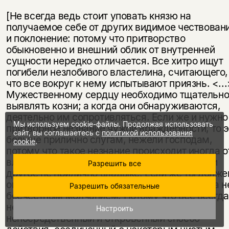
[Не всегда ведь стоит уповать князю на
получаемое себе от других видимое чествован
и поклонение: потому что притворство
обыкновенно и внешний облик от внутренней
сущности нередко отличается. Все хитро ищут
погибели незлобивого властелина, считающего,
что все вокруг к нему испытывают приязнь. <...
Мужественному сердцу необходимо тщательн
выявлять козни; а когда они обнаруживаются,
деятельно им сопротивляться. Если же и нужно
Мы используем cookie-файлы. Продолжая использовать
притворное незнание чужой враждебности, то э
сайт, вы соглашаетесь с
политикой использования
больше прилично слугам, нежели господам,
cookie
.
потому что такое незнание происходит иногда о
властолюбия, иногда же от страха, а ни то, ни
Разрешить все
другое не прилично владыке. Если же ты долже
опасаться притворства, веди себя разумно, а н
Разрешить обязательные
бесчестным молчанием. Потому что все всегда
ненавидят тайную хитрость. Напротив же,
Настроить
непосредственный и откровенный способ