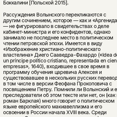
Боккалини [Польской 2015].
Рассуждения Волынского перекликаются с
другим сочинением, которое — как и «Аргенид
— не фигурировало в свидетельствах о деле
кабинет-министра и его конфидентов, однако
занимало не последнее место в политическом
чтении петровской эпохи. Имеется в виду
«Изображение христиано-политическаго
властелина» Диего Сааведра-Фахардо («Idea d
un príncipe político cristiano, representada en cien
empresas», 1640), входившее в свое время в
программу обучения царевича Алексея и
существовавшее в нескольких русских перевод
в том числе в версии Феофана Прокоповича с
посвящением Петру. Помнили ли Волынский и е
преследователи об этом тексте или нет, он (как 
роман Барклая) много говорит о политическом
языке европейского макиавеллизма и его
освоении в России начала XVIII века. Среди