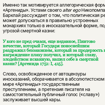
несовершеннолетних
Именно так мотивируется аллегорическая фор
«Аргениды». Устами своего
alter
ego
Никопомп
Скажите, пожалуйста,
Барклай рассуждает о том, что политическая р
Я соглашаюсь с
Политикой конфиденциальности
вам уже исполнилось 18 лет?
Я соглашаюсь с
Политикой конфиденциальности
может допускаться в правильно устроенных
монархиях только в иносказательной форме, по
угрозой смертной казни:
подписаться
да
подписаться
У кого не пред очами, еще недавное, Пиитово
нет, вернуться назад
нечестие, который Государя поноснейшим
раздражил беззаконием, который за продерзость 
награждение плаху получил, и который славу,
злодейством исканную, нашел себе в смертной
казни? [Аргенида 1751: I, 415].
Слово, освобожденное от автоцензуры
иносказаний, оборачивается в абсолютистском
мире «Аргениды» государственным
преступлением, а претензия писателя на
самостоятельный публичный голос («славу»)
заслуживает высшей кары.