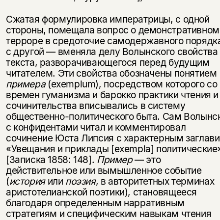
Сжатая формулировка императрицы, с одной
стороны, помещала вопрос о демонстративном
терроре в средоточие самодержавного порядка
с другой — вменяла делу Волынского свойства
текста, разворачивающегоcя перед будущим
читателем. Эти свойства обозначены понятием
примера
(exemplum), посредством которого со
времен гуманизма и барокко практики чтения и
сочинительства вписывались в систему
общественно-политического быта. Сам Волынс
с конфидентами читал и комментировал
сочинение Юста Липсия с характерным заглав
«Увещания и приклады [exempla] политические
[Записка 1858: 148].
Пример
— это
действительное или вымышленное событие
(
история
или
поэзия
, в авторитетных терминах
аристотелианской поэтики), становящееся
благодаря определенным нарративным
стратегиям и специфическим навыкам чтения