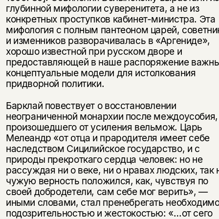
глубинной мифологии суверенитета, а не из
конкретных проступков кабинет-министра. Эта
мифология с полным пантеоном царей, советни
и изменников разворачивалась в «Аргениде»,
хорошо известной при русском дворе и
предоставляющей в наше распоряжение важн
концептуальные модели для истолкования
придворной политики.
Барклай повествует о восстановлении
неограниченной монархии после междоусобия,
произошедшего от усиления вельмож. Царь
Мелеандр «от отца и прародителя имеет себе
наследством Сицилийское государство, и с
природы прекроткаго сердца человек: но не
рассуждая ни о веке, ни о нравах людских, так 
чужую верность положился, как, чувствуя по
своей добродетели, сам себе мог верить», —
иными словами, стал пренебрегать необходим
подозрительностью и жестокостью: «…от сего