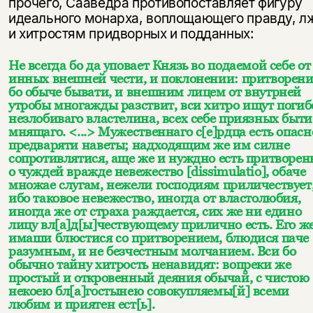
прочего, Сааведра противопоставляет фигуру
идеального монарха, воплощающего правду, л
и хитростям придворных и подданных:
Не всегда бо да уповает Князь во подаемой себе от
инных внешней чести, и поклонении: притворени
бо обыче бывати, и внешним лицем от внутрней
утробы многажды разствит, вси хитро ищут погиб
незлобиваго властелина, всех себе приязных быти
мнящаго. <...> Мужественнаго с[е]рдца есть опасн
предваряти наветы; надходящим же им силне
сопротивлятися, аще же и нуждно есть притворен
о чуждей вражде невежество [dissimulatio], обаче
множае слугам, нежели господиям приличествует
ибо таковое невежество, иногда от властолюбия,
иногда же от страха раждается, сих же ни едино
лицу вл[а]д[ы]чествующему прилично есть. Его ж
имаши блюстися со притворением, блюдися паче
разумным, и не безчестным молчанием. Вси бо
обычно тайну хитрость ненавидят: вопреки же
простый и откровенный деяния обычай, с чистою
некоею бл[а]гостынею совокупляемы[й] всеми
любим и приятен ест[ь].