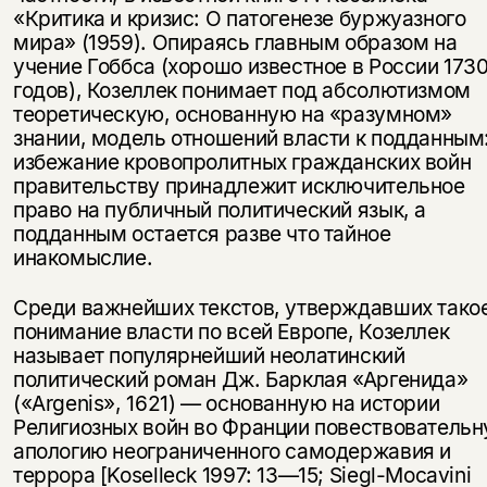
«Критика и кризис: О патогенезе буржуазного
мира» (1959). Опираясь главным образом на
учение Гоббса (хорошо известное в России 173
годов), Козеллек понимает под абсолютизмом
теоретическую, основанную на «разумном»
знании, модель отношений власти к подданным:
избежание кровопролитных гражданских войн
правительству принадлежит исключительное
право на публичный политический язык, а
подданным остается разве что тайное
инакомыслие.
Среди важнейших текстов, утверждавших тако
понимание власти по всей Европе, Козеллек
называет популярнейший неолатинский
политический роман Дж. Барклая «Аргенида»
(«Argenis», 1621) — основанную на истории
Религиозных войн во Франции повествователь
апологию неограниченного самодержавия и
террора [Koselleck 1997: 13—15; Siegl-Mocavini