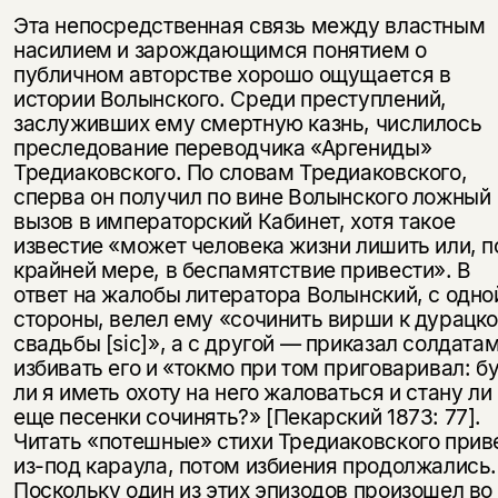
Эта непосредственная связь между властным
насилием и зарождающимся понятием о
публичном авторстве хорошо ощущается в
истории Волынского. Среди преступлений,
заслуживших ему смертную казнь, числилось
преследование переводчика «Аргениды»
Тредиаковского. По словам Тредиаковского,
сперва он получил по вине Волынского ложный
вызов в императорский Кабинет, хотя такое
известие «может человека жизни лишить или, п
крайней мере, в беспамятствие привести». В
ответ на жалобы литератора Волынский, с одно
стороны, велел ему «сочинить вирши к дурацк
свадьбы [sic]», а с другой — приказал солдата
избивать его и «токмо при том приговаривал: б
ли я иметь охоту на него жаловаться и стану ли
еще песенки сочинять?» [Пекарский 1873: 77].
Читать «потешные» стихи Тредиаковского прив
из-под караула, потом избиения продолжались.
Поскольку один из этих эпизодов произошел во