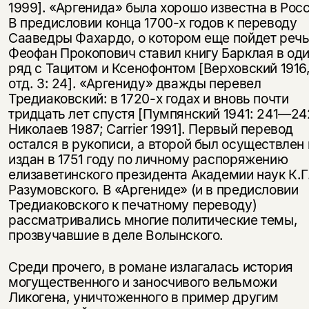
1999]. «Аргенида» была хорошо известна в Росс
В предисловии конца 1700-х годов к переводу
Сааведры Фахардо, о котором еще пойдет речь
Феофан Прокопович ставил книгу Барклая в од
ряд с Тацитом и Ксенофонтом [Верховский 1916
отд. 3: 24]. «Аргениду» дважды перевел
Тредиаковский: в 1720-х годах и вновь почти
тридцать лет спустя [Пумпянский 1941: 241—24
Николаев 1987; Carrier 1991]. Первый перевод
остался в рукописи, а второй был осуществлен 
издан в 1751 году по личному распоряжению
елизаветинского президента Академии наук К.Г
Разумовского. В «Аргениде» (и в предисловии
Тредиаковского к печатному переводу)
рассматривались многие политические темы,
прозвучавшие в деле Волынского.
Среди прочего, в романе излагалась история
могущественного и заносчивого вельможи
Ликогена, уничтоженного в пример другим