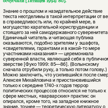
осчусчали [Татищев 1994: 80].
Знание о прошлом и назидательное действие
текста неотделимы в такой интерпретации от в
в справедливость или, по крайней мере, в
могущество карательной юриспруденции и
стоящего за ней самодержавного суверенитета
Единичный читатель и читающая публика
оказываются, подобно зрителям у эшафота,
«свидетелями, гарантами и в какой-то мере
участниками наказания» — церемониала
суверенной власти, являющей себя в публично
зверстве [Фуко 1999: 85—86]. (Волынскому
сначала отрубили руку, а только потом голову.)
Можно заключить, что усилившийся после сме
Алексея Михайловича и приостановившийся
только к середине 1740-х годов террор
политических процессов относился не только к
сфере местных, «варварских» практик: он
опирался, кроме того, на западное книжное
знание, точнее — теоретическую литературу о