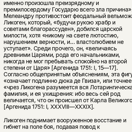
именно произошла преизрядному и
премилосердому Государю всего зла причина»
Мелеандру противостоит феодальный вельмож
Ликоген, который, «будучи рукою храбр и
советами благорассуден», добился царской
милости, хотя «никому на свете лютостию,
нарушением верности, и... властолюбием не
уступает». Среди прочего, он, «величаясь
древними Царями, рода его начальниками,
никогда не мог пребывать спокойно на второй
степени от Царя» [Аргенида 1751: I, 15—17].
Согласно общепринятым объяснениям, эта фиг
«означает подлинно дюка де Гвиза», или точне
«чрез Ликогена разумеется вся Лотарингическ
фамилия, и ея ухищрения: ибо весь сей род
величается, что он происшел от Карла Великог
[Аргенида 1751: I, XXXVIII—XXXIX].
Ликоген поднимает вооруженное восстание и
гибнет на поле боя, подавая повод к