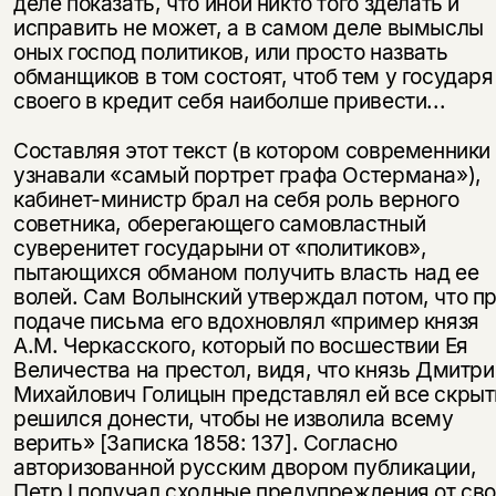
деле показать, что иной никто того зделать и
исправить не может, а в самом деле вымыслы
оных господ политиков, или просто назвать
обманщиков в том состоят, чтоб тем у государя
своего в кредит себя наиболше привести...
Составляя этот текст (в котором современники
узнавали «самый портрет графа Остермана»),
кабинет-министр брал на себя роль верного
советника, оберегающего самовластный
суверенитет государыни от «политиков»,
пытающихся обманом получить власть над ее
волей. Сам Волынский утверждал потом, что п
подаче письма его вдохновлял «пример князя
А.М. Черкасского, который по восшествии Ея
Величества на престол, видя, что князь Дмитри
Михайлович Голицын представлял ей все скрыт
решился донести, чтобы не изволила всему
верить» [Записка 1858: 137]. Согласно
авторизованной русским двором публикации,
Петр I получал сходные предупреждения от сво