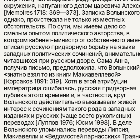
окружения, напуганного делом царевича Алекс
[Memoires 1718: 369—373]. Записка Волынского
однако, проистекала не только из местных
обстоятельств. По сути, мы имеем дело со
смелым опытом политического авторства, в
котором кабинет-министр от собственного име
описал русскую придворную борьбу на языке
западных политических сочинений, внимательн
читавшихся при русском дворе. Сама Анна,
получив письмо, предположила, что Волынский
«знатно взял то из книги Макиавеллевой»
[Корсаков 1891: 319]. Хотя в этой атрибуции
императрица ошибалась, русская придворная
публика этого времени и, в частности, круг
Волынского действительно выказывали живой
интерес к сочинениям такого рода в западных
изданиях и русских (чаще всего рукописных)
переводах [Луппов 1976; Юсим 1998]. В деле
Волынского упоминались переводы Липсия,
Макиавелли и «Ведомостей парнасских» Траян