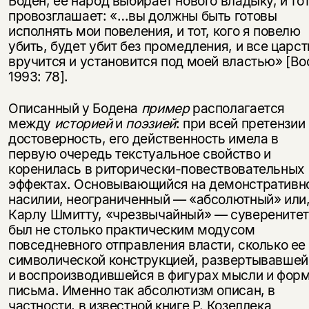
Боден, ее народ выбирает нового владыку, и то
провозглашает: «…вы должны быть готовы
исполнять мои повеления, и тот, кого я повелю
убить, будет убит без промедления, и все царст
вручится и установится под моей властью» [Bo
1993: 78].
Описанный у Бодена
пример
располагается
между
историей
и
поэзией
: при всей претензии
достоверность, его действенность имела в
первую очередь текстуальное свойство и
коренилась в риторически-повествовательных
эффектах. Основывающийся на демонстративн
насилии, неограниченный — «абсолютный» или,
Карлу Шмитту, «чрезвычайный» — суверенитет
был не столько практическим модусом
повседневного отправления власти, сколько ее
символической конструкцией, развертывавшей
и воспроизводившейся в фигурах мысли и фор
письма. Именно так абсолютизм описан, в
частности, в известной книге Р. Козеллека