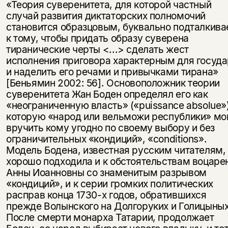
«Теория суверенитета, для которой частный
случай развития диктаторских полномочий
становится образцовым, буквально подталкива
к тому, чтобы придать образу суверена
тиранические черты <...> сделать жест
исполнения приговора характерным для госуд
и наделить его речами и привычками тирана»
[Беньямин 2002: 56]. Основоположник теории
суверенитета Жан Боден определял его как
«неограниченную власть» («puissance absolue»)
которую «народ или вельможи республики» мо
вручить кому угодно по своему выбору и без
ограничительных «кондиций», «conditions».
Модель Бодена, известная русским читателям,
хорошо подходила и к обстоятельствам воцаре
Анны Иоанновны со знаменитым разрывом
«кондиций», и к серии громких политических
расправ конца 1730-х годов, обратившихся
прежде Волынского на Долгоруких и Голицыных
После смерти монарха Татарии, продолжает