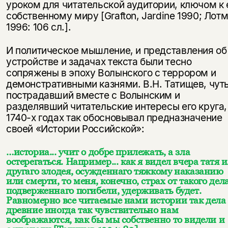
уроком для читательской аудитории, ключом к 
собственному миру [Grafton, Jardine 1990; Лот
1996: 106 сл.].
И политическое мышление, и представления об
устройстве и задачах текста были тесно
сопряжены в эпоху Волынского с террором и
демонстративными казнями. В.Н. Татищев, чуть
пострадавший вместе с Волынским и
разделявший читательские интересы его круга,
1740-х годах так обосновывал предназначение
своей «Истории Российской»:
…историа... учит о добре прилежать, а зла
остерегаться. Например... как я видел вчера татя 
другаго злодея, осужденнаго тяжкому наказанию
или смерти, то меня, конечно, страх от такого дела
подверженнаго погибели, удерживать будет.
Равномерно все читаемые нами истории так дела
древние иногда так чувствительно нам
воображаются, как бы мы собственно то видели и