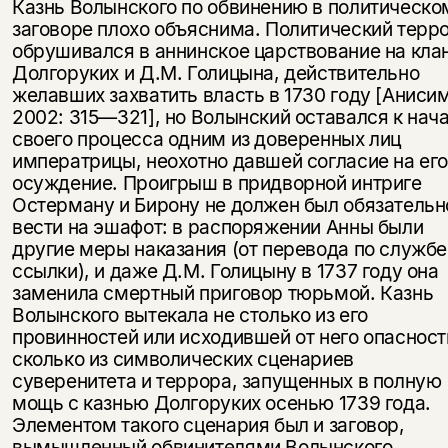
Казнь Волынского по обвинению в политическо
заговоре плохо объяснима. Политический терр
обрушивался в аннинское царствование на кла
Долгоруких и Д.М. Голицына, действительно
желавших захватить власть в 1730 году [Аниси
2002: 315—321], но Волынский оставался к нач
своего процесса одним из доверенных лиц
императрицы, неохотно давшей согласие на ег
осуждение. Проигрыш в придворной интриге
Остерману и Бирону не должен был обязательн
вести на эшафот: в распоряжении Анны были
другие меры наказания (от перевода по службе
ссылки), и даже Д.М. Голицыну в 1737 году она
заменила смертный приговор тюрьмой. Казнь
Волынского вытекала не столько из его
провинностей или исходившей от него опасност
сколько из символических сценариев
суверенитета и террора, запущенных в полную
мощь с казнью Долгоруких осенью 1739 года.
Элементом такого сценария был и заговор,
вымышленный обвинителями Волынского.