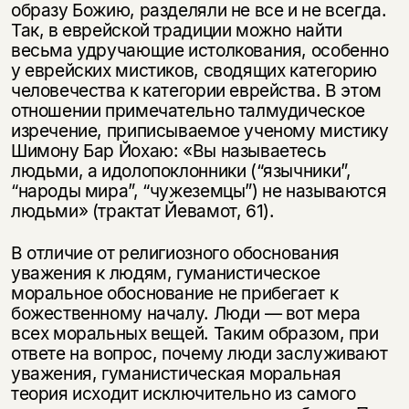
образу Божию, разделяли не все и не всегда.
Так, в еврейской традиции можно найти
весьма удручающие истолкования, особенно
у еврейских мистиков, сводящих категорию
человечества к категории еврейства. В этом
отношении примечательно талмудическое
изречение, приписываемое ученому мистику
Шимону Бар Йохаю: «Вы называетесь
людьми, а идолопоклонники (“язычники”,
“народы мира”, “чужеземцы”) не называются
людьми» (трактат Йевамот, 61).
Этой книги временно
В отличие от религиозного обоснования
нет в продаже.
Подписка на рассылку
уважения к людям, гуманистическое
моральное обоснование не прибегает к
Вы можете подписаться на
Раз в неделю мы отправляем рассылку
божественному началу. Люди — вот мера
уведомления, и при поступлении книги
о книгах и событиях «НЛО».
всех моральных вещей. Таким образом, при
на склад получить письмо на указанный
За подписку дарим промокод на
ответе на вопрос, почему люди заслуживают
электронный адрес.
Эта книга
скидку 15%
уважения, гуманистическая моральная
не предназначена для
теория исходит исключительно из самого