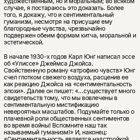
художественным, но и моральным; во всяком
случае, я постараюсь это доказать. Более
того, я докажу, что и сентиментальный
гуманизм, несмотря на присущие ему
благородные чувства, чрезвычайно
подвержен обеим формам китча, моральной и
эстетической.
В начале 1930-х годов Карл Юнг написал эссе
об «Улиссе» Джеймса Джойса.
Свойственную роману «атрофию чувств» Юнг
счел глотком свежего воздуха, расценив ее
как реакцию Джойса на «сентиментальность
эпохи». Далее он пишет: «…существует много
свидетельств тому, что мы вовлечены в
сентиментальную мистификацию
невероятных масштабов. Подумайте только о
плачевной роли общественных сентиментов
во время войны! Вспомните наш так
называемый гуманизм!» И, наконец:
«Сентиментальность является надстройкой