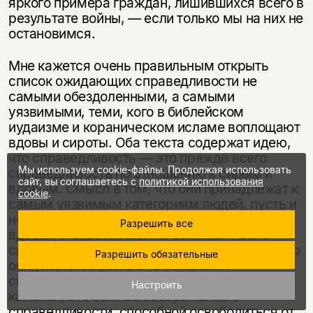
яркого примера граждан, лишившихся всего в
результате войны, — если только мы на них не
остановимся.
Мне кажется очень правильным открыть
список ожидающих справедливости не
самыми обездоленными, а самыми
уязвимыми, теми, кого в библейском
иудаизме и кораническом исламе воплощают
вдовы и сироты. Оба текста содержат идею,
что справедливость — это прежде всего
Мы используем cookie-файлы. Продолжая использовать
справедливость по отношению к сирым и
сайт, вы соглашаетесь с
политикой использования
вдовым. Смысл в том, что они принадлежат к
cookie
.
самым уязвимым категориям людей, пусть и
не обязательно самым обездоленным. И
Разрешить все
вдовой, и сиротой можно остаться после
смерти богатого человека. И все-таки именно
Разрешить обязательные
они уязвимее всего с точки зрения
способности защитить свои интересы. Мне
Настроить
кажется, это важное соображение о
справедливости, способной освободиться от