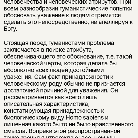
человечества и человеческих атрибутов. При
несовершеннолетних
всем разнообразии гуманистические попытки
обосновать уважение к людям стремятся
Скажите, пожалуйста,
Я соглашаюсь с
Политикой конфиденциальности
сделать это непосредственно, не апеллируя к
вам уже исполнилось 18 лет?
Я соглашаюсь с
Политикой конфиденциальности
Богу.
подписаться
Стоящая перед гуманистами проблема
да
подписаться
заключается в поиске атрибута,
обеспечивающего это обоснование, т.е. такой
нет, вернуться назад
человеческой черты, которая делала бы
абсолютно всех людей достойными
уважения. Сам факт принадлежности к
человеческому роду обычно не признается
достаточной причиной для уважения. Он
рассматривается как всего лишь
описательная характеристика,
констатирующая принадлежность к
биологическому виду Homo sapiens и
лишенная какого бы то ни было нравственного
смысла. Вопреки этой распространенной
точке зрения я утверждаю: все, чем мы