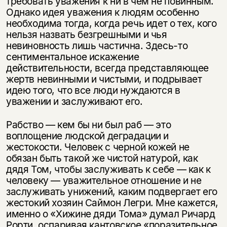
требовать уважения к ни в чем не повинным.
Однако идея уважения к людям особенно
необходима тогда, когда речь идет о тех, кого
нельзя назвать безгрешными и чья
невиновность лишь частична. Здесь-то
сентиментальное искажение
действительности, всегда представляющее
жертв невинными и чистыми, и подрывает
идею того, что все люди нуждаются в
уважении и заслуживают его.
Рабство — кем бы ни был раб — это
воплощение людской деградации и
жестокости. Человек с черной кожей не
обязан быть такой же чистой натурой, как
дядя Том, чтобы заслуживать к себе — как к
человеку — уважительное отношение и не
заслуживать унижений, каким подвергает его
жестокий хозяин Саймон Легри. Мне кажется,
именно о «Хижине дяди Тома» думал Ричард
Рорти, оспаривая кантовское «поразительное