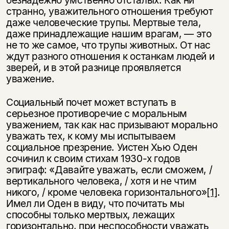
странно, уважительного отношения требуют
даже человеческие трупы. Мертвые тела,
даже принадлежащие нашим врагам, — это
не то же самое, что трупы животных. От нас
ждут разного отношения к останкам людей и
зверей, и в этой разнице проявляется
уважение.
Социальный почет может вступать в
серьезное противоречие с моральным
уважением, так как нас призывают морально
уважать тех, к кому мы испытываем
социальное презрение. Уистен Хью Оден
сочинил к своим стихам 1930-х годов
эпиграф: «Давайте уважать, если сможем, /
вертикального человека, / хотя и не чтим
никого, / кроме человека горизонтального»
[1]
.
Имел ли Оден в виду, что почитать мы
способны только мертвых, лежащих
горизонтально, при неспособности уважать