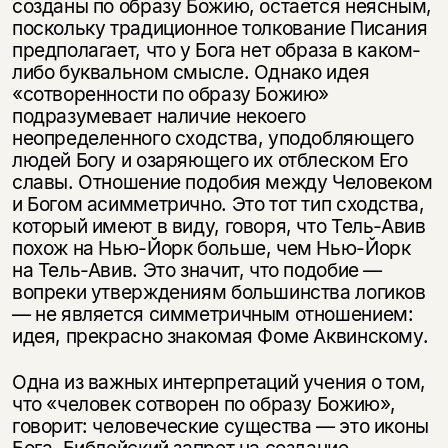
созданы по образу Божию, остается неясным,
поскольку традиционное толкование Писания
предполагает, что у Бога нет образа в каком-
либо буквальном смысле. Однако идея
«сотворенности по образу Божию»
подразумевает наличие некоего
неопределенного сходства, уподобляющего
людей Богу и озаряющего их отблеском Его
славы. Отношение подобия между Человеком
и Богом асимметрично. Это тот тип сходства,
который имеют в виду, говоря, что Тель-Авив
похож на Нью-Йорк больше, чем Нью-Йорк
на Тель-Авив. Это значит, что подобие —
вопреки утверждениям большинства логиков
— не является симметричным отношением:
идея, прекрасно знакомая Фоме Аквинскому.
Одна из важных интерпретаций учения о том,
что «человек сотворен по образу Божию»,
говорит: человеческие существа — это иконы
Бога. Библейский запрет на создание