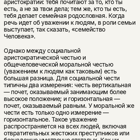
аристократии: тебя почитают за то, ктó ты
есть, а не за твои дела; тем же, кто ты есть,
тебя делает семейная родословная. Когда
речь идет об уважении к людям, в роли семьи
выступает, так сказать, «семейство
Человека».
Однако между социальной
аристократической честью и
общечеловеческой моральной честью
(уважением к людям как таковым) есть
большая разница. Для социальной чести
типичны два измерения: честь вертикальная
— почет, оказываемый занимающим более
высокое положение; и горизонтальная —
почет, оказываемый равным. У моральной же
чести есть только одно измерение —
горизонтальное. Такое уважение
распространяется на всех людей, включая
отвратительных жестоких преступников или
безнадежно умственно отсталых. Как ни