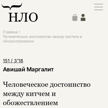
Главная
/
Человеческое достоинство между китчем и
обожествлением
151 / 3’18
Авишай Маргалит
Человеческое достоинство
между китчем и
обожествлением