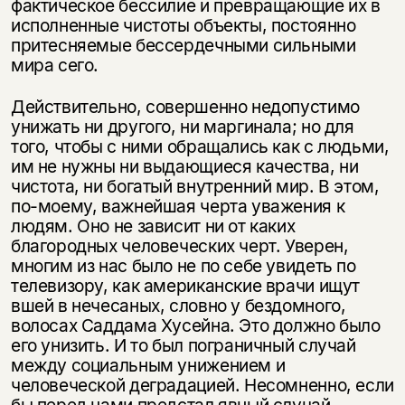
фактическое бессилие и превращающие их в
исполненные чистоты объекты, постоянно
притесняемые бессердечными сильными
мира сего.
Действительно, совершенно недопустимо
унижать ни другого, ни маргинала; но для
того, чтобы с ними обращались как с людьми,
им не нужны ни выдающиеся качества, ни
чистота, ни богатый внутренний мир. В этом,
по-моему, важнейшая черта уважения к
людям. Оно не зависит ни от каких
благородных человеческих черт. Уверен,
многим из нас было не по себе увидеть по
телевизору, как американские врачи ищут
вшей в нечесаных, словно у бездомного,
волосах Саддама Хусейна. Это должно было
его унизить. И то был пограничный случай
между социальным унижением и
человеческой деградацией. Несомненно, если
бы перед нами предстал явный случай