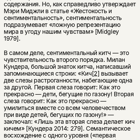
содержания. Но, как справедливо утверждает
Мэри Миджли в статье «Жестокость и
сентиментальность», сентиментальность
подразумевает «ложную репрезентацию
мира в угоду нашим чувствам» [Midgley
1979].
В самом деле, сентиментальный китч — это
чувствительность второго порядка. Милан
Кундера, большой знаток китча, написавший
запоминающиеся строки: «Кич
[2]
вызывает
две слезы растроганности, набегающие одна
за другой. Первая слеза говорит: Как это
прекрасно — дети, бегущие по газону! Вторая
слеза говорит: Как это прекрасно —
умилиться вместе со всем человечеством
при виде детей, бегущих по газону!» —
заключал: «Лишь эта вторая слеза делает кич
кичем» [Кундера 2014: 279]. Семантическое
восхождение с одного уровня («первая