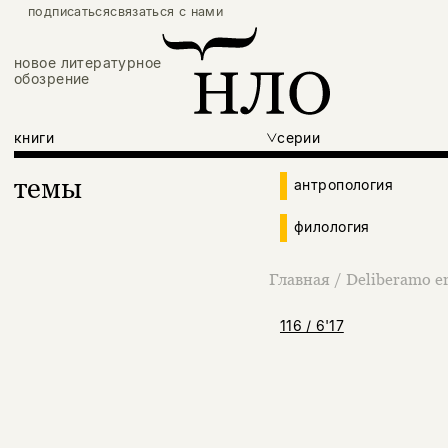
подписаться
связаться с нами
новое литературное
обозрение
книги
серии
темы
антропология
филология
Главная
/
Deliberamo e
116 / 6'17