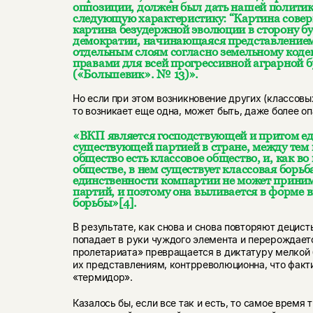
оппозиции, должен был дать нашей политике
следующую характеристику: “Картина сове
картина безудержной эволюции в сторону б
демократии, начинающаяся представлением
отдельным слоям согласно земельному коде
правами для всей прогрессивной аграрной 
(«Большевик». № 13)».
Но если при этом возникновение других (классовы
то возникает еще одна, может быть, даже более оп
«ВКП является господствующей и притом ед
существующей партией в стране, между тем 
общество есть классовое общество, и, как в
обществе, в нем существует классовая борьб
единственности компартии не может прини
партий, и поэтому она выливается в форме
борьбы»
[4]
.
В результате, как снова и снова повторяют децист
попадает в руки чуждого элемента и перерождаетс
пролетариата» превращается в диктатуру мелкой 
их представлениям, контрреволюционна, что факт
«термидор».
Казалось бы, если все так и есть, то самое время 