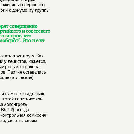
 сложились совершенно
рии к документу группы
орят совершенно
ртийного и советского
на вопрос, кто
оборот”. Это и есть
овать друг другу. Как
й у децистов, кажется,
тии роль контролера
ов. Партия оставалась
щие (этические)
риата» тоже надо было
 в этой политической
самоконтроль.
 ВКП(б) всегда
я контрольная комиссия
не адекватна своим