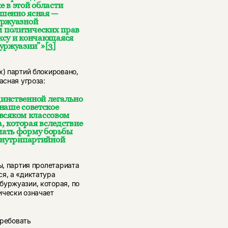
 в этой области
ршенно ясная —
уржуазной
 политических прав
ксу и кончающаяся
буржуазии”»
[3]
х) партий блокировано,
асная угроза:
инственной легально
наше советское
о всяком классовом
а, которая вследствие
мать форму борьбы
 внутрипартийной
ы, партия пролетариата
я, а «диктатура
буржуазии, которая, по
ически означает
требовать