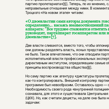
партию пролетариата»
[6]
. Теперь, по их мнению,
неправильные отношения между ними. В коммента
Троцкого «На новом этапе» читаем:
«О двоевластии сами авторы документа гов
определенно,.. касаясь взаимоотношений па
аппарата: “Все труднее становится ответить 
руководит, партаппарат госаппаратом или на
двоевластие»
[7]
.
Две власти сливаются, вместо того, чтобы оппонир
они должны разделять власть, ясных представлени
не было. Такое впечатление, что они отводили пар
исполнительной власти профессиональных эксперт
директивным институтом, определявшим самые об
принципы воспроизводства общества
[8]
.
Но саму партию как агентуру «диктатуры пролета
как-то контролировать. Внешний контролер партии
программе был невообразим. Оставалось одно — 
Необходимость своего рода «внутренней полиции»
сознавала, для этого и существовала Центральна
(ЦКК). Но, как считали децисты, на деле она была 
задачам: