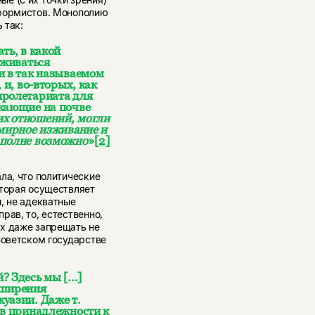
нформистов. Монополию
 так:
ть, в какой
зживаться
и в так называемом
 и, во-вторых, как
пролетариата для
икающие на почве
их отношений, могли
 мирное изживание и
вполне возможно
»
[2]
ла, что политические
оторая осуществляет
, не адекватные
рав, то, естественно,
х даже запрещать не
Советском государстве
 Здесь мы [...]
сширения
уазии. Даже т.
 в принадлежности к