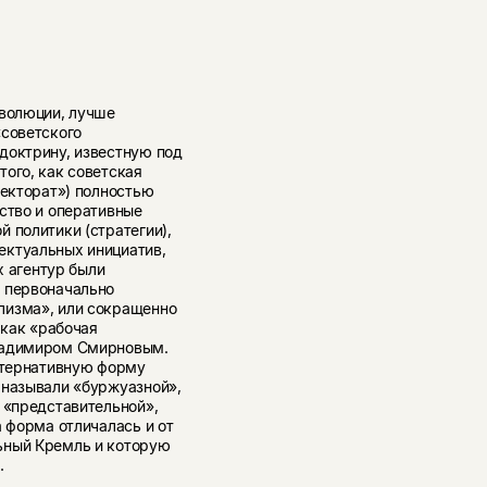
еволюции, лучше
советского
доктрину, известную под
ого, как советская
ректорат») полностью
ство и оперативные
 политики (стратегии),
ектуальных инициатив,
х агентур были
, первоначально
лизма», или сокращенно
 как «рабочая
Владимиром Смирновым.
льтернативную форму
 называли «буржуазной»,
 «представительной»,
а форма отличалась и от
ьный Кремль и которую
.