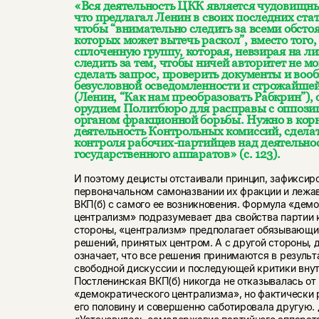
«Вся деятельность ЦКК является чудовищн
что предлагал Ленин в своих последних стать
чтобы “внимательно следить за всеми обстоя
которых может вытечь раскол”, вместо того,
сплоченную группу, которая, невзирая на ли
следить за тем, чтобы ничей авторитет не м
сделать запрос, проверить документы и воо
безусловной осведомленности и строжайшей
(Ленин, “Как нам преобразовать Рабкрин”), 
орудием Политбюро для расправы с оппози
органом фракционной борьбы. Нужно в кор
деятельность Контрольных комиссий, сделат
контроля рабочих-партийцев над деятельно
государственного аппаратов» (с. 123).
И поэтому децисты отстаивали принцип, зафиксир
первоначальном самоназвании их фракции и лежав
ВКП(б) с самого ее возникновения. Формула «дем
централизм» подразумевает два свойства партии 
стороны, «централизм» предполагает обязывающи
решений, принятых центром. А с другой стороны,
означает, что все решения принимаются в резуль
свободной дискуссии и последующей критики внут
Постленинская ВКП(б) никогда не отказывалась от
«демократического централизма», но фактически 
его половину и совершенно саботировала другую. 