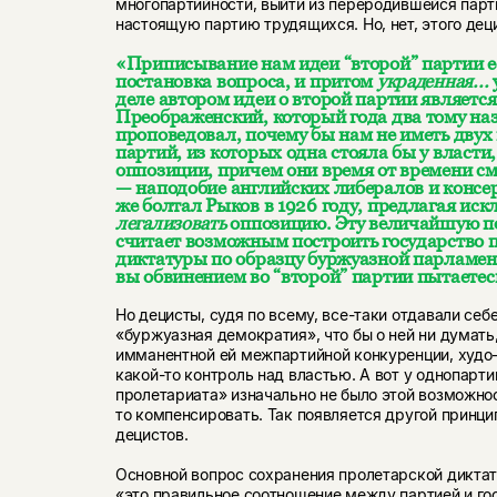
многопартийности, выйти из переродившейся парти
настоящую партию трудящихся. Но, нет, этого деци
«Приписывание нам идеи “второй” партии е
постановка вопроса, и притом
украденная...
деле автором идеи о второй партии является
Преображенский, который года два тому на
проповедовал, почему бы нам не иметь двух
партий, из которых одна стояла бы у власти,
оппозиции, причем они время от времени см
— наподобие английских либералов и консер
же болтал Рыков в 1926 году, предлагая иск
легализовать
оппозицию. Эту величайшую п
считает возможным построить государство 
диктатуры по образцу буржуазной парламен
вы обвинением во “второй” партии пытаетес
Но децисты, судя по всему, все-таки отдавали себе
«буржуазная демократия», что бы о ней ни думать
имманентной ей межпартийной конкуренции, худо
какой-то контроль над властью. А вот у однопарт
пролетариата» изначально не было этой возможност
то компенсировать. Так появляется другой принци
децистов.
Основной вопрос сохранения пролетарской диктату
«это правильное соотношение между партией и го