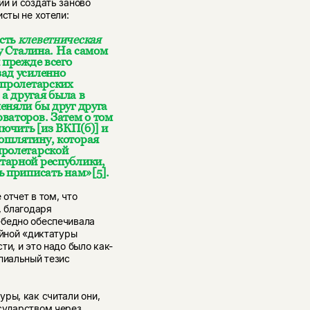
и и создать заново
сты не хотели:
сть
клеветническая
у Сталина. На самом
 прежде всего
зад усиленно
 пролетарских
 а другая была в
еняли бы друг друга
ваторов. Затем о том
лючить [из ВКП(б)] и
ошлятину, которая
пролетарской
тарной республики,
ь приписать нам»
[5]
.
 отчет в том, что
, благодаря
-бедно обеспечивала
ийной «диктатуры
и, и это надо было как-
пиальный тезис
ры, как считали они,
сударством через