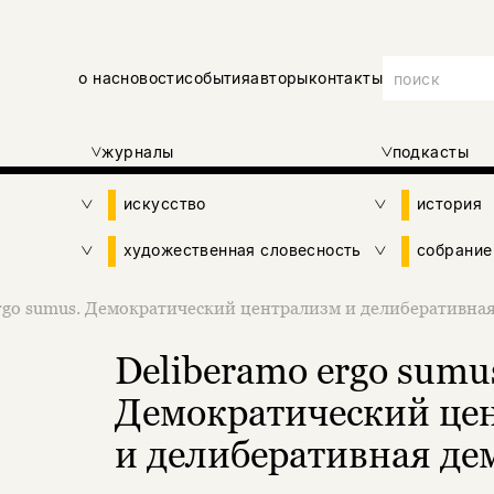
о нас
новости
события
авторы
контакты
журналы
подкасты
искусство
история
художественная словесность
собрание
rgo sumus. Демократический централизм и делиберативна
Deliberamo ergo sumu
Демократический це
и делиберативная де