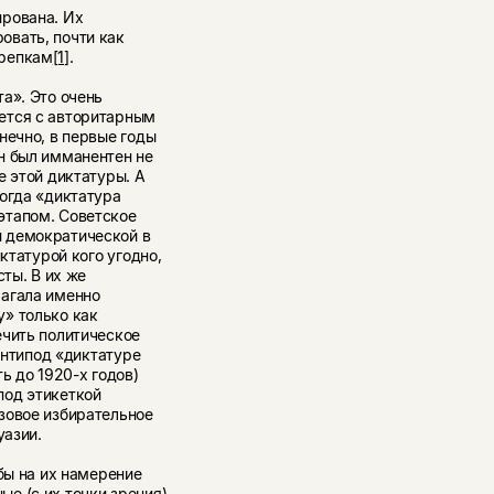
ирована. Их
овать, почти как
ерепкам
[1]
.
а». Это очень
ется с авторитарным
нечно, в первые годы
н был имманентен не
е этой диктатуры. А
огда «диктатура
этапом. Советское
 демократической в
ктатурой кого угодно,
сты. В их же
лагала именно
» только как
ечить политическое
 антипод «диктатуре
ь до 1920-х годов)
под этикеткой
зовое избирательное
уазии.
бы на их намерение
е (с их точки зрения)