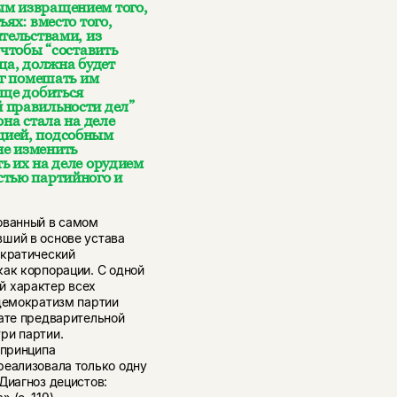
ым извращением того,
ях: вместо того,
тельствами, из
 чтобы “составить
ца, должна будет
ог помешать им
бще добиться
 правильности дел”
она стала на деле
цией, подсобным
не изменить
ь их на деле орудием
стью партийного и
ованный в самом
ший в основе устава
ократический
как корпорации. С одной
й характер всех
 демократизм партии
тате предварительной
ри партии.
 принципа
реализовала только одну
Диагноз децистов: