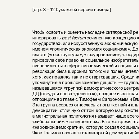
[стр. 3 – 12 бумажной версии номера]
Чтобы освоить и оценить наследие октябрьской р
игнорировать
post
factum
сочиненную концепцию «
государства», или искусственную экономическую 
именем «политическая экономия социализма». До т
власть («госструктура», «госуправление», «госди
присвоила себе право на социальное изобретатель
эксперименты в сфере экономической и социальной
революция была широким потоком и полем интелл
хотя, как правило, так и не стартовавших. Среди и
упомянутые в прошлой заметке децисты — группа
называвшаяся «группой демократического центра
ДЦ (откуда и слово «децисты»), позднее известная
оппозиция» во главе с Тимофеем Сапроновым и 
Эта группа всерьез отнеслась к попытке найти а
демократии, отличную от той, которую марксисты
а магистральная политология называет чаще всего
«либеральной», «конкурентной». В то же время эт
«народной демократии», которую создал официал
Яков Тальмон назвал «тоталитарной демократией»