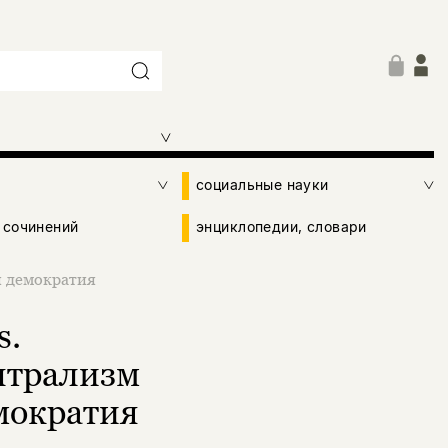
социальные науки
 сочинений
энциклопедии, словари
я демократия
s.
нтрализм
мократия