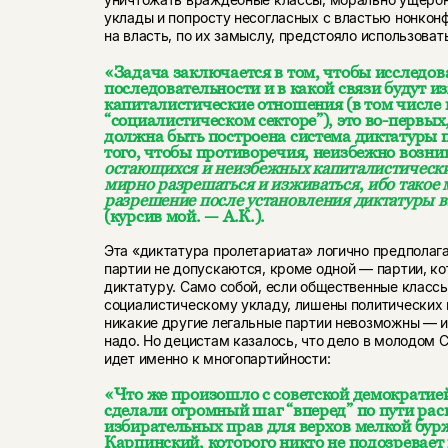
уклады и попросту несогласных с властью нонко
на власть, по их замыслу, предстояло использовать
«Задача заключается в том, чтобы исследова
последовательности и в какой связи будут и
капиталистические отношения (в том числе 
“социалистическом секторе”), это во-первых,
должна быть построена система диктатуры 
того, чтобы противоречия, неизбежно возн
остающихся и неизбежных капиталистическ
мирно разрешаться и изживаться
,
ибо такое
разрешение после установления диктатуры 
(курсив мой. — А.К.).
Эта «диктатура пролетариата» логично предполага
партии не допускаются, кроме одной — партии, к
диктатуру. Само собой, если общественные классы
социалистическому укладу, лишены политических п
никакие другие легальные партии невозможны — и
надо. Но децистам казалось, что дело в молодом 
идет именно к многопартийности:
«Что же произошло с советской демократией?
сделали огромный шаг “вперед” по пути ра
избирательных прав для верхов мелкой бурж
Карпинский, которого никто не подозревает