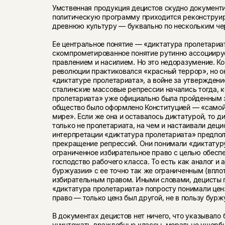
Умственная продукция децистов скудно документ
политическую программу приходится реконструир
древнюю культуру — буквально по нескольким ч
Ее центральное понятие — «диктатура пролетариат
скомпрометированное понятие рутинно ассоцииру
правлением и насилием. Но это недоразумение. Ко
революции практиковался «красный террор», но о
«диктатуре пролетариата», а войне за утверждени
сталинские массовые репрессии начались тогда, к
пролетариата» уже официально была пройденным 
общество было оформлено Конституцией — «самой
мире». Если же она и оставалось диктатурой, то ди
только не пролетариата, на чем и настаивали деци
интерпретации «диктатура пролетариата» предпо
прекращение репрессий. Они понимали «диктатуру
ограниченное избирательное право с целью обесп
господство рабочего класса. То есть как аналог и
буржуазии» с ее точно так же ограниченным (вплот
избирательным правом. Иными словами, децисты 
«диктатура пролетариата» попросту понимали цен
право — только ценз был другой, не в пользу бурж
В документах децистов нет ничего, что указывало 
уничтожать враждебные классы, морально ущербны