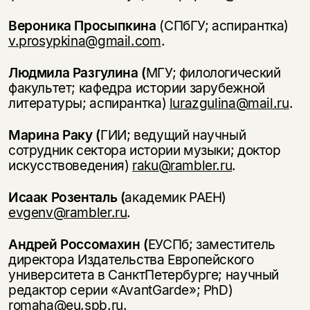
Вероника Просыпкина
(СПбГУ; аспирантка)
v.prosypkina@gmail.com
.
Людмила Разгулина (
МГУ; филологический
факультет; кафедра истории зарубежной
литературы; аспирантка)
lurazgulina@mail.ru
.
Марина Раку (
ГИИ; ведущий научный
сотрудник сектора истории музыки; доктор
искусствоведения)
raku@rambler.ru
.
Исаак Розенталь (
академик РАЕН)
evgenv@rambler.ru
.
Андрей Россомахин (
ЕУСПб; заместитель
директора Издательства Европейского
университета в Санкт­Петербурге; научный
редактор серии «Avant­Garde»; PhD)
romaha@eu.spb.ru
.