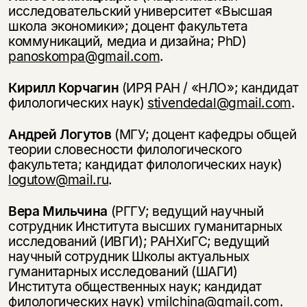
исследовательский университет «Высшая
школа экономики»; доцент факультета
коммуникаций, медиа и дизайна; PhD)
panoskompa@gmail.com
.
Кирилл Корчагин
(ИРЯ РАН / «НЛО»; кандидат
филологических наук)
stivendedal@gmail.com
.
Андрей Логутов
(МГУ; доцент кафедры общей
теории словесности филологического
факультета; кандидат филологических наук)
logutow@mail.ru
.
Вера Мильчина
(РГГУ; ведущий научный
сотрудник Института высших гуманитарных
исследований (ИВГИ); РАНХиГС; ведущий
научный сотрудник Школы актуальных
гуманитарных исследований (ШАГИ)
Этой книги временно
Института общественных наук; кандидат
нет в продаже.
Подписка на рассылку
филологических наук)
vmilchina@gmail.com
.