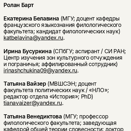
Ролан Барт
Екатерина Белавина
(МГУ; доцент кафедры
французского языкознания филологического
факультета; кандидат филологических наук)
katbelavina@yandex.ru
.
Ирина Бусуркина
(СПбГУ; аспирант / СИ РАН;
Центр изучения зон культурного отчуждения
и пограничья; аффилированный сотрудник)
irinashchukina09@yandex.ru
.
Татьяна Вайзер
(МВШСЭН; доцент
факультета политических наук / «НЛО»;
редактор отдела «История»; PhD)
tianavaizer@yandex.ru
.
Татьяна Венедиктова
(МГУ; профессор
филологического факультета; заведующая
кафедрой общей теории словесности; доктор