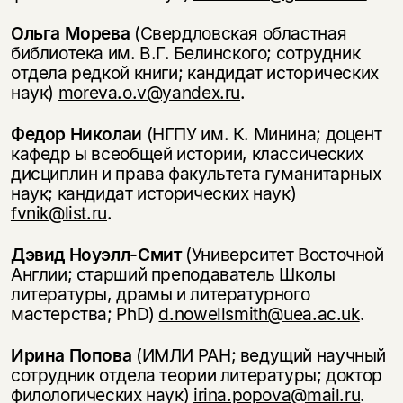
Вы можете подписаться на
Раз в неделю мы отправляем рассылку
Ольга Морева
(Свердловская областная
уведомления, и при поступлении книги
о книгах и событиях «НЛО».
библиотека им. В.Г. Белинского; сотрудник
на склад получить письмо на указанный
отдела редкой книги; кандидат исторических
За подписку дарим промокод на
электронный адрес.
Эта книга
скидку 15%
наук)
moreva.o.v@yandex.ru
.
не предназначена для
Федор Николаи
(НГПУ им. К. Минина; доцент
несовершеннолетних
кафедр ы всеобщей истории, классических
дисциплин и права факультета гуманитарных
Скажите, пожалуйста,
наук; кандидат исторических наук)
Я соглашаюсь с
Политикой конфиденциальности
вам уже исполнилось 18 лет?
Я соглашаюсь с
Политикой конфиденциальности
fvnik@list.ru
.
Дэвид Ноуэлл-Смит
(Университет Восточной
подписаться
да
подписаться
Англии; старший преподаватель Школы
литературы, драмы и литературного
нет, вернуться назад
мастерства; PhD)
d.nowellsmith@uea.ac.uk
.
Ирина Попова
(ИМЛИ РАН; ведущий научный
сотрудник отдела теории литературы; доктор
филологических наук)
irina.popova@mail.ru
.