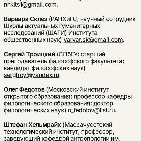
nnklts1@gmail.com
.
Варвара Склез
(РАНХиГС; научный сотрудник
Школы актуальных гуманитарных
исследований (ШАГИ) Института
общественных наук)
varvar.sk@gmail.com
.
Сергей Троицкий
(СПбГУ; старший
преподаватель философского факультета;
кандидат философских наук)
sergtroy@yandex.ru
.
Олег Федотов
(Московский институт
открытого образования; профессор кафедры
филологического образования; доктор
филологических наук)
o_fedotov@list.ru
.
Штефан Хельмрайх
(Массачусетский
технологический институт; профессор,
заведующий кафедрой антропологии им.