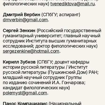
филологических наук)
tvenediktova@mail.ru
.
Дмитрий Вербин
(СПбГУ; аспирант)
dmverbin@gmail.com
.
Сергей Зенкин
(Российский государственный
гуманитарный университет; главный научный
сотрудник Института высших гуманитарных
исследований; доктор филологических наук)
sergezenkine@hotmail.com
.
Кирилл Зубков
(СПбГУ; доцент кафедры
истории русской литературы / Институт
русской литературы (Пушкинский Дом) РАН;
младший научный сотрудник Группы
по изданию сочинений И.А. Гончарова;
кандидат филологических наук)
polemyst@gmail.com
.
Панос Компациарис
(Национальный