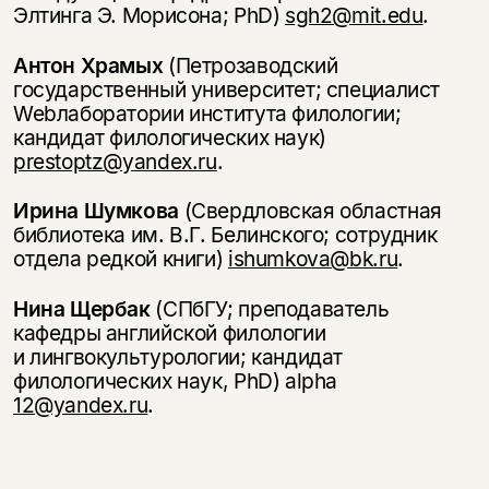
Элтинга Э. Морисона; PhD)
sgh2@mit.edu
.
Антон Храмых
(Петрозаводский
государственный университет; специалист
Web­лаборатории института филологии;
кандидат филологических наук)
prestoptz@yandex.ru
.
Ирина Шумкова
(Свердловская областная
библиотека им. В.Г. Белинского; сотрудник
отдела редкой книги)
ishumkova@bk.ru
.
Нина Щербак
(СПбГУ; преподаватель
кафедры английской филологии
и лингвокультурологии; кандидат
филологических наук, PhD) alpha­
12@yandex.ru
.