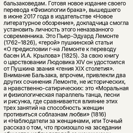
бальзаковедам. Готовя новое издание своего
перевода «Физиологии брака», вышедшего
в июне 2017 года в издательстве «Новое
литературное обозрение», докладчица смогла
установить личность этого неназванного
современника. Это Пьер-Эдуард Лемонте
(1762–1826),
«герой» пушкинской статьи
«О предисловии г-на Лемонте к переводу
басен И.А. Крылова» (1825). За свою книгу
о царствовании Людовика XIV он удостоился
от Пушкина звания «гения XIX столетия».
Внимание Бальзака, впрочем, привлекли два
других сочинения Лемонте, не исторических,
а нравственно-сатирических: это «Моральная
и физиологическая параллель танца, песни
и рисунка, где сравнивается влияние этих
трех занятий на способность женщин
противиться соблазнам любви» (1816)
и «Наблюдатели за женщинами, или Точный
рассказ о том, что произошло на заседании