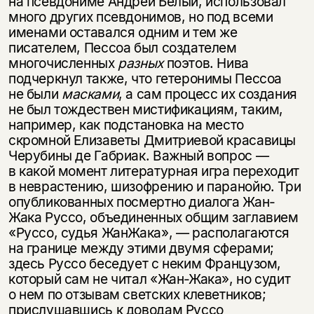
на псевдониме Андрей Белый, использовал
много других псевдонимов, но под всеми
именами оставался одним и тем же
писателем, Пессоа был создателем
многочисленных
разных
поэтов. Нива
подчеркнул также, что гетеронимы Пессоа
не были
масками
, а сам процесс их создания
не был тождествен мистификациям, таким,
например, как подстановка на место
скромной Елизаветы Дмитриевой красавицы
Черубины де Габриак. Важный вопрос —
в какой момент литературная игра переходит
в неврастению, шизофрению и паранойю. Три
опубликованных посмертно диалога Жан-
Жака Руссо, объединенных общим заглавием
«Руссо, судья ЖанЖака», — располагаются
на границе между этими двумя сферами;
здесь Руссо беседует с неким Французом,
который сам не читал «Жан-Жака», но судит
о нем по отзывам светских клеветников;
прислушавшись к доводам Руссо