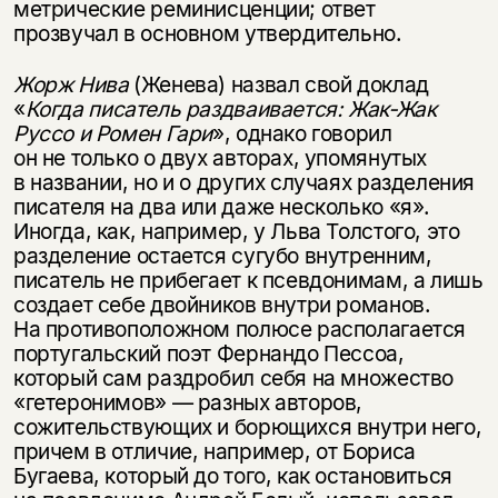
метрические реминисценции; ответ
прозвучал в основном утвердительно.
Жорж Нива
(Женева) назвал свой доклад
«
Когда писатель раздваивается: Жак-Жак
Руссо и Ромен Гари
», однако говорил
он не только о двух авторах, упомянутых
в названии, но и о других случаях разделения
писателя на два или даже несколько «я».
Иногда, как, например, у Льва Толстого, это
разделение остается сугубо внутренним,
писатель не прибегает к псевдонимам, а лишь
создает себе двойников внутри романов.
На противоположном полюсе располагается
португальский поэт Фернандо Пессоа,
который сам раздробил себя на множество
«гетеронимов» — разных авторов,
сожительствующих и борющихся внутри него,
причем в отличие, например, от Бориса
Бугаева, который до того, как остановиться