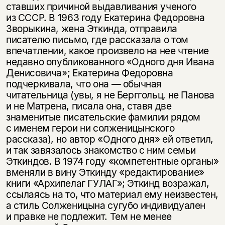
ставших причиной выдавливания ученого
из СССР. В 1963 году Екатерина Федоровна
Зворыкина, жена Эткинда, отправила
писателю письмо, где рассказала о том
впечатлении, какое произвело на нее чтение
недавно опубликованного «Одного дня Ивана
Денисовича»; Екатерина Федоровна
подчеркивала, что она — обычная
читательница (увы, я не Берггольц, не Панова
и не Матрена, писала она, ставя две
знаменитые писательские фамилии рядом
с именем герои ни солженицынского
рассказа), но автор «Одного дня» ей ответил,
и так завязалось знакомство с ним семьи
Эткиндов. В 1974 году «компетентные органы»
вменяли в вину Эткинду «редактирование»
книги «Архипелаг ГУЛАГ»; Эткинд возражал,
ссылаясь на то, что материал ему неизвестен,
а стиль Солженицына сугубо индивидуален
и правке не подлежит. Тем не менее