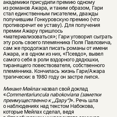
академики присудили премию одному
из романов Ажара, и таким образом, Гари
стал единственным писателем, дважды
получившим Гонкуровскую премию (что
противоречит ее уставу). Для получения
премии Ажару пришлось
«материализоваться»; Гари уговорил сыграть
эту роль своего племянника Поля Павловича,
сам же продолжал писать романы от имени
Ажара, и в одном из них, «Псевдо», вывел
самого себя в роли вздорного дядюшки,
тиранящего повествователя, собственного
племянника. Кончилась жизнь Гари/Ажара
трагически: в 1980 году он застре лился.
Михаил Мейлах
назвал свой доклад
«
Commentariunculа nabokoviana (заметки
преимущественно к „Дару“)
». Речь шла
о наблюдениях над текстом Набокова,
которые Мейлах сделал, ведя