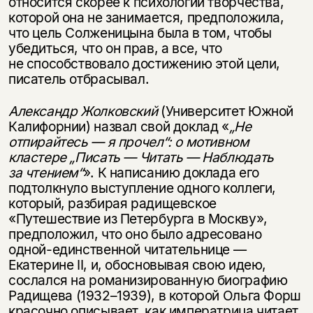
относится скорее к психологии творчества,
которой она не занимается, предположила,
что цель Солженицына была в том, чтобы
убедиться, что он прав, а все, что
не способствовало достижению этой цели,
писатель отбрасывал.
Александр Жолковский
(Университет Южной
Калифорнии) назвал свой доклад «
„Не
отпирайтесь — я прочел“: о мотивном
кластере „Писать — Читать — Наблюдать
за чтением“
». К написанию доклада его
подтолкнуло выступление одного коллеги,
который, разбирая радищевское
«Путешествие из Петербурга в Москву»,
предположил, что оно было адресовано
одной-единственной читательнице —
Екатерине II, и, обосновывая свою идею,
сослался на романизированную биографию
Радищева
(1932–1939),
в которой Ольга Форш
красочно описывает, как императрица читает