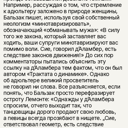
несовершеннолетних
Например, рассуждая о том, что стремление
к адюльтеру заложено в природе женщины,
Скажите, пожалуйста,
Бальзак пишет, используя свой собственный
Я соглашаюсь с
Политикой конфиденциальности
вам уже исполнилось 18 лет?
Я соглашаюсь с
Политикой конфиденциальности
неологизм «минотавризировать»,
обозначающий «обманывать мужа»: «В силу
того же закона, который заставляет вас
подписаться
да
подписаться
ходить, ваши супруги минотавризируют вас
помимо воли. Сие, говорил д’Аламбер, есть
нет, вернуться назад
следствие законов движения!» До сих пор
комментаторы пытались объяснить эту
ссылку на д’Аламбера тем фактом, что он был
автором «Трактата о динамике». Однако
об адюльтере великий просветитель
не говорил ни слова. Все разъясняется, если
понять, что Бальзак просто перефразирует
остроту Лемонте: «Однажды у д’Аламбера
спросили, отчего выходит так, что
танцовщицы дорого продают свою любовь,
а певицы всегда прозябают в нищете. „Сие,
ответствовал геометр, есть следствие