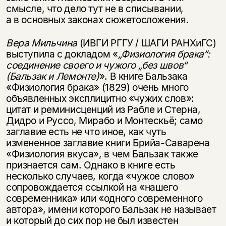
смысле, что дело тут не в списывании,
а в основных законах сюжетосложения.
Вера Мильчина
(ИВГИ РГГУ / ШАГИ РАНХиГС)
выступила с докладом «
„Физиология брака“:
соединение своего и чужого „без швов“
(Бальзак и Лемонте)
». В книге Бальзака
«Физиология брака» (1829) очень много
объявленных эксплицитно «чужих слов»:
цитат и реминисценций из Рабле и Стерна,
Дидро и Руссо, Мирабо и Монтескьё; само
заглавие есть не что иное, как чуть
измененное заглавие книги Брийа-Саварена
«Физиология вкуса», в чем Бальзак также
признается сам. Однако в книге есть
несколько случаев, когда «чужое слово»
сопровождается ссылкой на «нашего
современника» или «одного современного
автора», имени которого Бальзак не называет
и который до сих пор не был известен