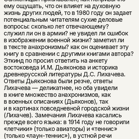
ему ощущать, что он влияет на духовную
жизнь других людей, то в 1980 году он задает
потенциальным читателям сухие деловые
вопросы: сколько лет отвечающему?
служил ли он в армии? не увидел ли ошибок
в изображении военной жизни? заметил ли
в тексте анахронизмы? как он оценивает эту
книгу в сравнении с другими книгами автора?
Эткинд по просил ответить на анкету
востоковеда И.М. Дьяконова и историка
древнерусской литературы Д.С. Лихачева.
Ответы Дьяконова были резче, ответы
Лихачева — деликатнее, но оба увидели
в книге множество анахронизмов, как
в военных описаниях (Дьяконов), так
и в картинах повседневной городской жизни
(Лихачев). Замечания Лихачева касались
прежде всего языка: в 1914 году не говорили
«летчики» (только авиаторы) и «теннис»
(только «лаун-теннис»), в устной речи