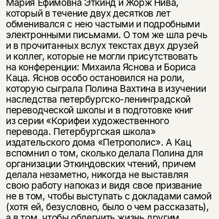
Мария Ефимовна Эткинд и Жорж Нива,
который в течение двух десятков лет
обменивался с нею частыми и подробными
электронными письмами. О том же шла речь
и в прочитанных вслух текстах двух друзей
и коллег, которые не могли присутствовать
на конференции: Михаила Яснова и Бориса
Каца. Яснов особо остановился на роли,
которую сыграла Полина Вахтина в изучении
наследства петербургско-ленинградской
переводческой школы и в подготовке книг
из серии «Корифеи художественного
перевода. Петербургская школа»
издательского дома «Петрополис». А Кац
вспомнил о том, сколько делала Полина для
организации Эткиндовских чтений, причем
делала незаметно, никогда не выставляя
свою работу напоказ и видя свое призвание
не в том, чтобы выступать с докладами самой
(хотя ей, безусловно, было о чем рассказать),
а в том, чтобы облегчить жизнь другим