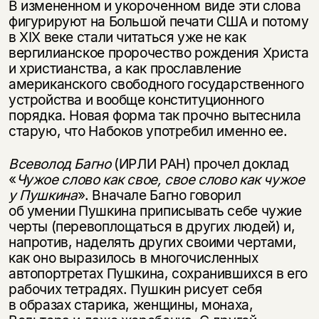
В измененном и укороченном виде эти слова
фигурируют на Большой печати США и потому
в XIX веке стали читаться уже не как
вергилианское пророчество рождения Христа
и христианства, а как прославление
американского свободного государственного
устройства и вообще конституционного
порядка. Новая форма так прочно вытеснила
старую, что Набоков употребил именно ее.
Всеволод Багно
(ИРЛИ РАН) прочел доклад
«
Чужое слово как свое, свое слово как чужое
у Пушкина
». Вначале Багно говорил
об умении Пушкина приписывать себе чужие
черты (перевоплощаться в других людей) и,
напротив, наделять других своими чертами,
как оно выразилось в многочисленных
автопортретах Пушкина, сохранившихся в его
рабочих тетрадях. Пушкин рисует себя
в образах старика, женщины, монаха,