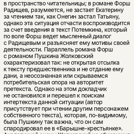
в пространство читательницы; в романе Форш
Радищев, разумеется, не застает Екатерину
за чтением так, как Онегин застал Татьяну,
однако эта ситуация отчасти воспроизводится
за счет введения в текст Потемкина, который
по воле Форш ведет мысленный диалог
с Радищевым и разъясняет ему мотивы своей
деятельности. Параллель романа Форш
с романом Пушкина Жолковский
охарактеризовал так: не открытая отсылка
к тексту предшественника и не отдание ему
дани, а неосознанная или скрываемся
потребительская опора на авторитет
претекста. Однако на этом докладчик
не остановился и перешел к поискам
интертекста данной ситуации (автор
присутствует при чтении другим персонажем
собственного текста), которая, по-видимому,
была Пушкину так важна, что он сам
спародировал ее в «Барышне-крестьянке».