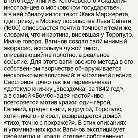
в 1916 году книги В. Ключевского «Сказания
иностранцев о московском государстве»,
а в ней обнаружился текст Жака Маржерета,
где приезд в Москву посольства Льва Сапеги
(1600) описывается почти в точности теми же
словами, что и картина, висевшая у Торопуло.
Иначе говоря, Вагинов создал свой мнимый
экфрасис, используя чужой текст,
описывающий не полотно, а реальное
событие. Для этого вагиновского метода в его
собственном творчестве обнаруживается
несколько метаописаний: в «Козлиной песни»
Свистонов точно так же переиначивал
«детскую книжку „Звездочка“ за 1842 год»,
а в самой «Бомбочаде» настойчиво
повторяется мотив кражи: один герой,
Евгений, крадет книги, а другой, Торопуло,
хотя ничего не крал, возвращается домой
«тихо, точно с покражей». В этих описаниях
и упоминаниях краж Вагинов эксплицирует
свой метод и, крадя, создает собственную