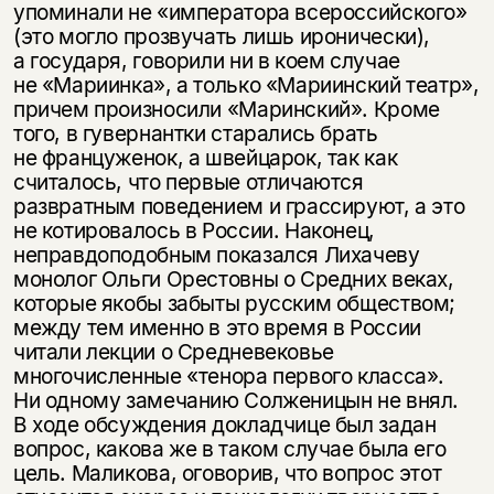
упоминали не «императора всероссийского»
(это могло прозвучать лишь иронически),
а государя, говорили ни в коем случае
не «Мариинка», а только «Мариинский театр»,
причем произносили «Маринский». Кроме
того, в гувернантки старались брать
не француженок, а швейцарок, так как
считалось, что первые отличаются
развратным поведением и грассируют, а это
не котировалось в России. Наконец,
неправдоподобным показался Лихачеву
монолог Ольги Орестовны о Средних веках,
которые якобы забыты русским обществом;
между тем именно в это время в России
читали лекции о Средневековье
многочисленные «тенора первого класса».
Ни одному замечанию Солженицын не внял.
В ходе обсуждения докладчице был задан
вопрос, какова же в таком случае была его
цель. Маликова, оговорив, что вопрос этот