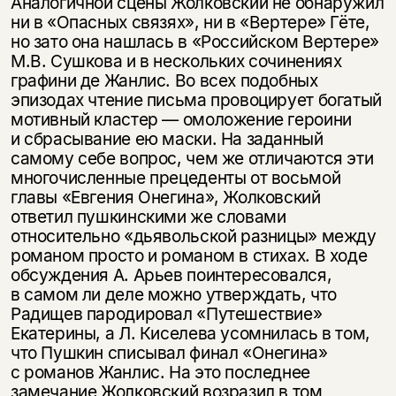
Аналогичной сцены Жолковский не обнаружил
ни в «Опасных связях», ни в «Вертере» Гёте,
но зато она нашлась в «Российском Вертере»
М.В. Сушкова и в нескольких сочинениях
графини де Жанлис. Во всех подобных
эпизодах чтение письма провоцирует богатый
мотивный кластер — омоложение героини
и сбрасывание ею маски. На заданный
самому себе вопрос, чем же отличаются эти
многочисленные прецеденты от восьмой
главы «Евгения Онегина», Жолковский
ответил пушкинскими же словами
относительно «дьявольской разницы» между
романом просто и романом в стихах. В ходе
обсуждения А. Арьев поинтересовался,
в самом ли деле можно утверждать, что
Радищев пародировал «Путешествие»
Екатерины, а Л. Киселева усомнилась в том,
что Пушкин списывал финал «Онегина»
с романов Жанлис. На это последнее
замечание Жолковский возразил в том