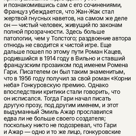
и познакомившись сам с его сочинениями,
Француз убеждается, что Жан-Жак стал
жертвой гнусных наветов, на самом же деле
он — чистый человек, живущий по законам
полной прозрачности. Здесь больше
патологии, чем у Толстого; раздвоение автора
отнюдь не сводится к чистой игре. Еще
дальше пошел по этому пути Роман Кацев,
родившийся в 1914 году в Вильно и ставший
французским прозаиком под именем Ромена
Гари. Писателем он был таким знаменитым,
что в 1956 году получил за свой роман «Корни
неба» Гонкуровскую премию. Однако
впоследствии критики стали говорить, что
он исписался. Тогда Гари начал писать
другую прозу, под другим именем, и этот
выдуманный Эмиль Ажар прославился
едва ли не больше своего создателя;
поскольку никто не подозревал, что Гари
и Ажар — одно и то же лицо, гонкуровские