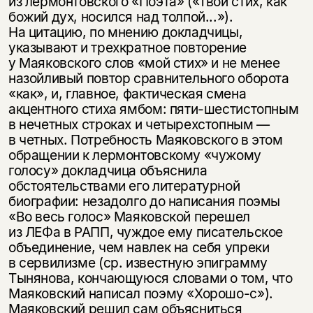
из лермонтовского «Поэта» («Твой стих, как
божий дух, носился над толпой...»).
На цитацию, по мнению докладчицы,
указывают и трехкратное повторение
у Маяковского слов «мой стих» и не менее
назойливый повтор сравнительного оборота
«как», и, главное, фактическая смена
акцентного стиха ямбом: пяти-шестистопным
в нечетных строках и четырехстопным —
в четных. Потребность Маяковского в этом
обращении к лермонтовскому «чужому
голосу» докладчица объяснила
обстоятельствами его литературной
биографии: незадолго до написания поэмы
«Во весь голос» Маяковской перешел
из ЛЕФа в РАПП, чуждое ему писательское
объединение, чем навлек на себя упреки
в сервилизме (ср. известную эпиграмму
Тынянова, кончающуюся словами о том, что
Маяковский написал поэму «Хорошо-с»).
Маяковский решил сам объясниться