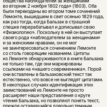
общества наблюдателей за женщинами
во вторник 2 ноября 1802 года» (1803). Оба
были переизданы во втором томе сочинений
Лемонте, вышедшем в свет осенью 1829 года,
как раз тогда, когда Бальзак в страшной
спешке перерабатывал и дописывал свою
«Физиологию». Поскольку в ней он выступает
своего рода «наблюдателем за женщинами»
и за женскими нравами, он не мог
не заинтересоваться сочинением Лемонте
со столь говорящим названием. Цитаты
из Лемонте обнаруживаются в книге Бальзака
Этой книги временно
не только там, где они маркированы
нет в продаже.
Подписка на рассылку
ссылками на «нашего современника». Порой
они вставлены в бальзаковский текст так
Вы можете подписаться на
естественно, что вовсе не выглядят цитатами.
Раз в неделю мы отправляем рассылку
уведомления, и при поступлении книги
о книгах и событиях «НЛО».
В некоторых случаях идентификация этих
на склад получить письмо на указанный
заимствований из Лемонте не просто
За подписку дарим промокод на
электронный адрес.
расширяет наши представления о круге
Эта книга
скидку 15%
чтения Бальзака, но позволяют понять текст,
не предназначена для
прежде остававшийся довольно темным.