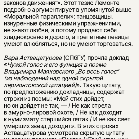
законов движения“». Этот тезис Лемонте
подробно аргументирует в упомянутой выше
«Моральной параллели»: танцовщицы,
изнуренные физическими упражнениями,
не знают любви, а потому продают себя
хладнокровно и дорого, а трепетные певицы
умеют влюбляться, но не умеют торговаться.
Вера Аствацатурова
(СПбГУ) прочла доклад
«
Чужой голос и его функция в поэме
Владимира Маяковского „Во весь голос“
(из наблюдений над одной скрытой
лермонтовской цитацией)
». Такую цитату,
по предположению докладчицы, содержат
строки из поэмы: «Мой стих дойдет,
но он дойдет не так, — / Не как стрела
в амурно-лировой охоте, / Не как доходит
к нумизмату стершийся пятак / И не как свет
умерших звезд доходит». В этих строках
Аствацатурова усмотрела скрытую цитату