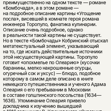
преимущественно на одном тексте — романе
«Бомбочада», а в этом романе —
на подробное описание картины «Угощение
посла», висевшей в комнате героя романа
инженера Торопуло, фанатика кулинарии.
Описание очень подробное, однако
в реальности такой картины не существует.
Но в тексте «Бомбочады» Кобринский отыскал
метатекстуальный элемент, указывающий
на то, где искать действительные источники
этой несуществующей картины. Торопуло
готовит «опохмелье по Олеарию» (кусочки
баранины, мелко накрошенные огурцы,
огуречный сок и уксус) — блюдо, подобное
которому в самом деле описано в книге
немецкого путешественника и ученого Адама
Олеария о его пребывании в Московии
в составе голштинского посольства (1634—
1636). Упоминание Олеария привело
докладчика к изучению вышедшей