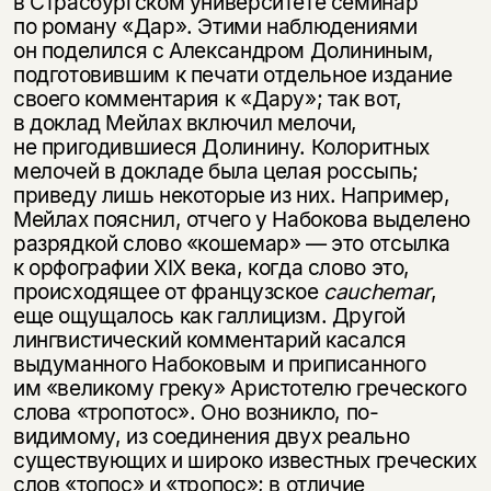
в Страсбургском университете семинар
по роману «Дар». Этими наблюдениями
он поделился с Александром Долининым,
подготовившим к печати отдельное издание
своего комментария к «Дару»; так вот,
в доклад Мейлах включил мелочи,
не пригодившиеся Долинину. Колоритных
мелочей в докладе была целая россыпь;
приведу лишь некоторые из них. Например,
Мейлах пояснил, отчего у Набокова выделено
разрядкой слово «кошемар» — это отсылка
к орфографии XIX века, когда слово это,
происходящее от французское
cauchemar
,
еще ощущалось как галлицизм. Другой
лингвистический комментарий касался
выдуманного Набоковым и приписанного
им «великому греку» Аристотелю греческого
слова «тропотос». Оно возникло, по-
видимому, из соединения двух реально
существующих и широко известных греческих
слов «топос» и «тропос»; в отличие