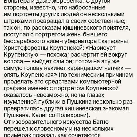
Вольтера и даже жеребенка. С другой
стороны, известно, что набросанные
им портреты других людей он несколькими
штрихами превращал в своих собственные;
так он, по рассказам кишиневского приятеля,
поступал с портретом жены бывшего
бессарабского вице-губернатора Екатерины
Христофоровны Крупенской: «Нарисует
Крупенскую — похожа; расчертит ей вокруг
волоса — выйдет сам он; потом на эту же
самую голову накинет карандашом чепчик —
опять Крупенская» (по техническим причинам
проделать это средствами компьютерной
графики именно с портретом Крупенской
оказалось невозможно, но на глазах
изумленной публики в Пушкина несколько раз
превратилась другая кишиневская знакомая
Пушкина, Калипсо Полихрони).
От изобразительного искусства Багно
перешел к словесному и на нескольких
примерах показал, как сочетаются