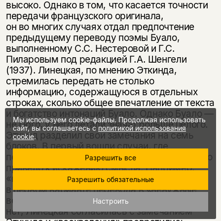
высоко. Однако в том, что касается точности
передачи французского оригинала,
он во многих случаях отдал предпочтение
предыдущему переводу поэмы Буало,
выполненному С.С. Нестеровой и Г.С.
Пиларовым под редакцией Г.А. Шенгели
(1937). Линецкая, по мнению Эткинда,
стремилась передать не столько
информацию, содержащуюся в отдельных
строках, сколько общее впечатление от текста
и богатство интонаций Буало. Однако Буало —
Мы используем cookie-файлы. Продолжая использовать
не Гюго, у него детали значат больше целого.
сайт, вы соглашаетесь с
политикой использования
Эткинд разделил свои замечания на семь
cookie
.
блоков. В первый вошли случаи, где
переводчица изменила образы оригинала, что
Разрешить все
привело к искажению смысла. Например,
«ненужные подробности» превратились
Разрешить обязательные
в первом варианте перевода в «ненужные
восхваления». Однако у Буало о хвале речи
Настроить
нет; Линецкая согласилась с замечанием