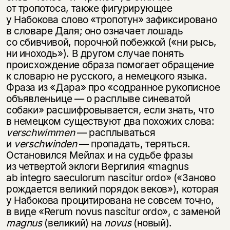
от тропотоса, также фигурирующее
у Набокова слово «тропотун» зафиксировано
в словаре Даля; оно означает лошадь
со сбивчивой, порочной побежкой («ни рысь,
ни иноходь»). В другом случае понять
происхождение образа помогает обращение
к словарю не русского, а немецкого языка.
Фраза из «Дара» про «содранное рукописное
объявленьице — о расплыве синеватой
собаки» расшифровывается, если знать, что
в немецком существуют два похожих слова:
verschwimmen
— расплываться
и
verschwinden
— пропадать, теряться.
Остановился Мейлах и на судьбе фразы
из четвертой эклоги Вергилия «magnus
ab integro saeculorum nascitur ordo» («Заново
рождается великий порядок веков»), которая
у Набокова процитирована не совсем точно,
в виде «Rerum novus nascitur ordo», с заменой
magnus
(великий) на
novus
(новый).