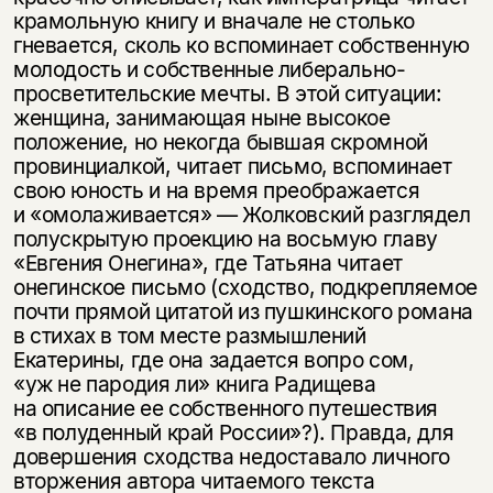
крамольную книгу и вначале не столько
гневается, сколь ко вспоминает собственную
молодость и собственные либерально-
просветительские мечты. В этой ситуации:
женщина, занимающая ныне высокое
положение, но некогда бывшая скромной
провинциалкой, читает письмо, вспоминает
свою юность и на время преображается
и «омолаживается» — Жолковский разглядел
полускрытую проекцию на восьмую главу
«Евгения Онегина», где Татьяна читает
онегинское письмо (сходство, подкрепляемое
почти прямой цитатой из пушкинского романа
в стихах в том месте размышлений
Екатерины, где она задается вопро сом,
«уж не пародия ли» книга Радищева
на описание ее собственного путешествия
«в полуденный край России»?). Правда, для
довершения сходства недоставало личного
вторжения автора читаемого текста