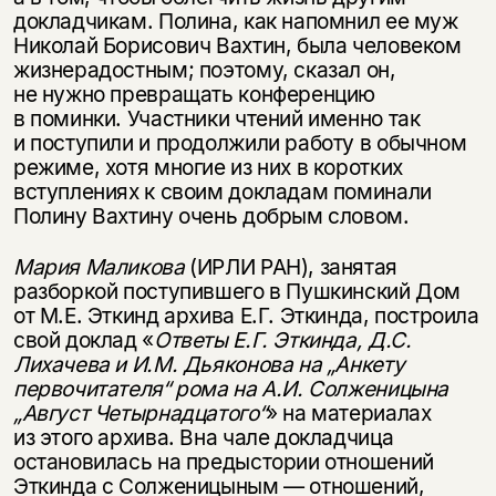
докладчикам. Полина, как напомнил ее муж
Николай Борисович Вахтин, была человеком
жизнерадостным; поэтому, сказал он,
не нужно превращать конференцию
в поминки. Участники чтений именно так
и поступили и продолжили работу в обычном
режиме, хотя многие из них в коротких
вступлениях к своим докладам поминали
Полину Вахтину очень добрым словом.
Мария Маликова
(ИРЛИ РАН), занятая
разборкой поступившего в Пушкинский Дом
от М.Е. Эткинд архива Е.Г. Эткинда, построила
свой доклад «
Ответы Е.Г. Эткинда, Д.С.
Лихачева и И.М. Дьяконова на „Анкету
первочитателя“ рома на А.И. Солженицына
„Август Четырнадцатого“
» на материалах
из этого архива. Вна чале докладчица
остановилась на предыстории отношений
Эткинда с Солженицыным — отношений,