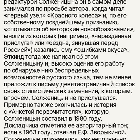
редактурой Солженицына он в самом деле
занимался по просьбе автора, когда читал
«первый узел» «Красного колеса» и, по его
собственному позднейшему признанию,
«спотыкался об авторские новообразования»,
многие из которых (например, «черезденная
прислуга» или «бездна, зинувшая перед
Россией») казались ему «ошибками вкуса».
Эткинд тогда же написал об этом
Солженицыну и, высоко оценив его работу
по обнаруже нию беспредельных
возможностей русского языка, тем не менее
приложил к письму девятистраничный список
своих стилистических замечаний, к которым,
впрочем, Солженицын не прислушался.
Примерно так же окончилась и история
с «Анкетой первочитателя», которую
Солженицын составил в 1980 году.
Докладчица отметила ее авторитарный тон;
если в 1963 году, отвечая Е.Ф. Зворыкиной,
Солженицын признавался, как непривычно