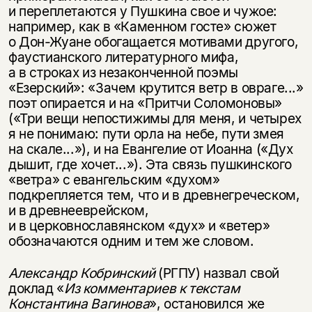
и переплетаются у Пушкина свое и чужое:
например, как в «Каменном госте» сюжет
о Дон-Жуане обогащается мотивами другого,
фаустианского литературного мифа,
а в строках из незаконченной поэмы
«Езерский»: «Зачем крутится ветр в овраге...»
поэт опирается и на «Притчи Соломоновы»
(«Три вещи непостижимы для меня, и четырех
я не понимаю: пути орла на небе, пути змея
на скале...»), и на Евангелие от Иоанна («Дух
дышит, где хочет...»). Эта связь пушкинского
«ветра» с евангельским «духом»
подкрепляется тем, что и в древнегреческом,
и в древнееврейском,
и в церковнославянском «дух» и «ветер»
обозначаются одним и тем же словом.
Александр Кобринский
(РГПУ) назвал свой
доклад «
Из комментариев к текстам
Константина Вагинова
», остановился же