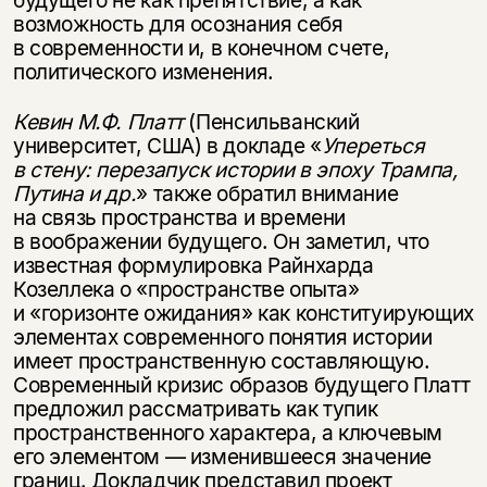
будущего не как препятствие, а как
возможность для осознания себя
в современности и, в конечном счете,
политического изменения.
Кевин М.Ф. Платт
(Пенсильванский
университет, США) в докладе «
Упереться
в стену: перезапуск истории в эпоху Трампа,
Путина и др.
» также обратил внимание
на связь пространства и времени
в воображении будущего. Он заметил, что
известная формулировка Райнхарда
Козеллека о «пространстве опыта»
и «горизонте ожидания» как конституирующих
элементах современного понятия истории
имеет пространственную составляющую.
Современный кризис образов будущего Платт
предложил рассматривать как тупик
пространственного характера, а ключевым
его элементом — изменившееся значение
границ. Докладчик представил проект