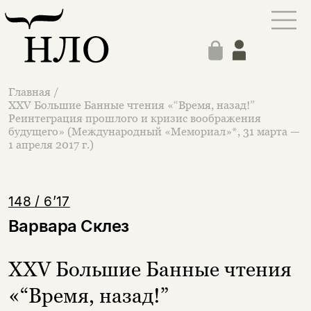
Главная
/
XXV Большие Банные чтения «“Время, назад!”
Реинтеграция прошлого и кризис воображения
будущего» (Международный «Мемориал»*, 31 марта —
1 апреля 2017 г.)
148 / 6’17
Варвара Склез
XXV Большие Банные чтения
«“Время, назад!”