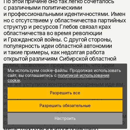
По этой причине оно так легко сочеталось
с различными политическими
и профессиональными идентичностями. Имен
но с отсутствием у областничества партийных
структур и ресурсов Глебов связал крах
областничества во время революции
и Гражданской войны. С другой стороны,
популярность идеи областной автономии
и такие примеры, как недолгая работа
открытой различиям Сибирской областной
думы, позволяют предположить, что идеи
Мы используем cookie-файлы. Продолжая использовать
областников были восприняты в сущест
сайт, вы соглашаетесь с
политикой использования
венной степени. Однако областничество
cookie
.
все же уступило контрреволюцонным иде ям,
пропагандировавшим гомогенность.
Разрешить все
Отождествление Лениным в «Государстве
и революции» государства с классом,
Разрешить обязательные
положенное в основу раннесоветской
национальной политики, делало невозможным
Настроить
сохранение гибридности в рамках какой-либо
метаструктуры и в итоге приводило