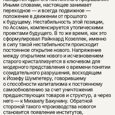
Иными словами, настоящее занимает
переходное — и всегда подвижное —
положение в движении от прошлого
к будущему. Нестабильность этой позиции,
по Ассман, компенсируется утопическими
проектами будущего. В то же время, как это
сформулировал Райнхард Козеллек, именно
в силу такой нестабильности происходит
постоянное открытие нового. Напряжение
между открытием нового и исчезновением
старого кристаллизуется в ключевом для
модерного представления о времени понятии
созидательного разрушения, восходящем
к Йозефу Шумпетеру, говорившему
о способности капитализма к постоянному
самообновлению за счет уничтожения
предшествующих товаров и структур, а через
него — к Михаилу Бакунину. Обратной
стороной такого «производства нового»
становится появление институтов,