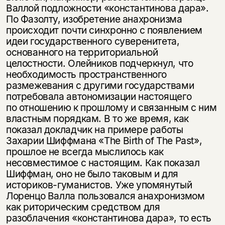
несовершеннолетних
Валлой подложности «константинова дара».
По Фазолту, изобретение анахронизма
Скажите, пожалуйста,
происходит почти синхронно с появлением
Я соглашаюсь с
Политикой конфиденциальности
вам уже исполнилось 18 лет?
Я соглашаюсь с
Политикой конфиденциальности
идеи государственного суверенитета,
основанного на территориальной
целостности. Олейников подчеркнул, что
подписаться
да
подписаться
необходимость пространственного
размежевания с другими государствами
нет, вернуться назад
потребовала автономизации настоящего
по отношению к прошлому и связанным с ним
властным порядкам. В то же время, как
показал докладчик на примере работы
Захарии Шиффмана «The Birth of The Past»,
прошлое не всегда мыслилось как
несовместимое с настоящим. Как показал
Шиффман, оно не было таковым и для
историков-гуманистов. Уже упомянутый
Лоренцо Валла пользовался анахронизмом
как риторическим средством для
разоблачения «константинова дара», то есть