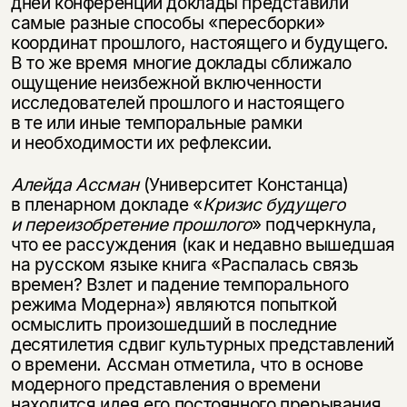
дней конференции доклады представили
самые разные способы «пересборки»
координат прошлого, настоящего и будущего.
В то же время многие доклады сближало
ощущение неизбежной включенности
исследователей прошлого и настоящего
в те или иные темпоральные рамки
и необходимости их рефлексии.
Алейда Ассман
(Университет Констанца)
в пленарном докладе «
Кризис будущего
и переизобретение прошлого
» подчеркнула,
что ее рассуждения (как и недавно вышедшая
на русском языке книга «Распалась связь
времен? Взлет и падение темпорального
режима Модерна») являются попыткой
осмыслить произошедший в последние
десятилетия сдвиг культурных представлений
о времени. Ассман отметила, что в основе
модерного представления о времени
находится идея его постоянного прерывания.