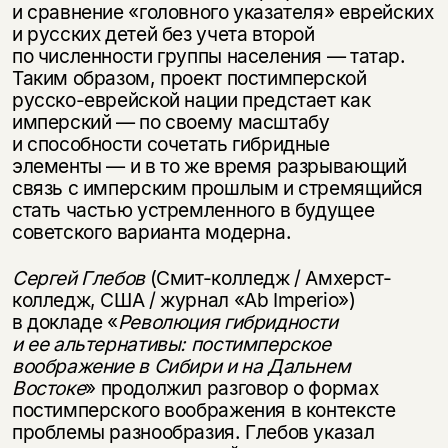
и сравнение «головного указателя» еврейских
и русских детей без учета второй
по численности группы населения — татар.
Таким образом, проект постимперской
русско-еврейской нации предстает как
имперский — по своему масштабу
и способности сочетать гибридные
элементы — и в то же время разрывающий
связь с имперским прошлым и стремящийся
стать частью устремленного в будущее
советского варианта модерна.
Сергей Глебов
(Смит-колледж / Амхерст-
колледж, США / журнал «Ab Imperio»)
в докладе «
Революция гибридности
и ее альтернативы: постимперское
воображение в Сибири и на Дальнем
Востоке
» продолжил разговор о формах
постимперского воображения в контексте
проблемы разнообразия. Глебов указал