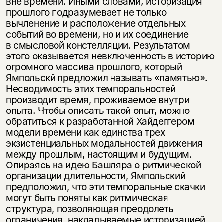
вне времени. Иными словами, историзация
прошлого подразумевает не только
вычленение и расположение отдельных
событий во времени, но и их соединение
в смысловой констелляции. Результатом
этого оказывается невключенность в историю
огромного массива прошлого, который
Ямпольскй предложил называть «памятью».
Несводимость этих темпоральностей
производит время, проживаемое внутри
опыта. Чтобы описать такой опыт, можно
обратиться к разработанной Хайдеггером
модели времени как единства трех
экзистенциальных модальностей движения
между прошлым, настоящим и будущим.
Опираясь на идею Башляра о ритмической
организации длительности, Ямпольский
предположил, что эти темпоральные скачки
могут быть поняты как ритмическая
структура, позволяющая преодолеть
ограничения, накладываемые историзацией