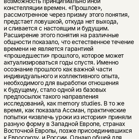
возможность принципиально иной
констелляции времен. «Прошлое»,
рассмотренное через призму этого понятия,
предстает ловушкой, откуда нет выхода,
и сливается с настоящим и будущим.
Расширение этого понятия на различные
общности показало, что естественное течение
времени не является гарантией
«прошедшести» прошлого, которое может
актуализироваться годы спустя. Именно
осознание прошлого как важной части
индивидуального и коллективного опыта,
необходимого для выработки отношения
к будущему, стало одной из базовых
предпосылок такого направления
исследований, как memory studies. В то же
время, как показала Ассман, практические
попытки «извлечь уроки из истории» приняли
разную форму в Западной Европе, странах
Восточной Европы, позже присоединившихся
к Евросоюзу, и России. Однако общей для