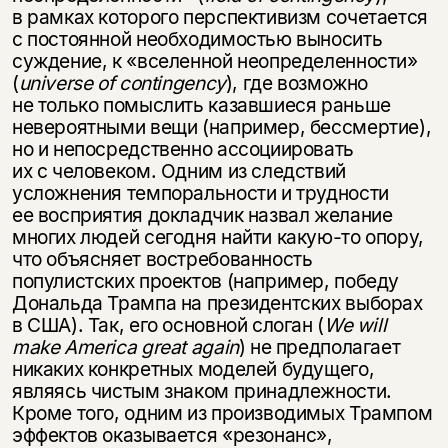
в рамках которого перспективизм сочетается
с постоянной необходимостью выносить
суждение, к «вселенной неопределенности»
(
universe of contingency
), где возможно
не только помыслить казавшиеся раньше
невероятными вещи (например, бессмертие),
но и непосредственно ассоциировать
их с человеком. Одним из следствий
усложнения темпоральности и трудности
ее восприятия докладчик назвал желание
многих людей сегодня найти какую-то опору,
что объясняет востребованность
популистских проектов (например, победу
Дональда Трампа на президентских выборах
в США). Так, его основной слоган (
We will
make America great again
) не предполагает
никаких конкретных моделей будущего,
являясь чистым знаком принадлежности.
Кроме того, одним из производимых Трампом
эффектов оказывается «резонанс»,