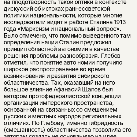
на плодотворность такой оптики в контексте
дискуссий об истоках раннесоветской
политики национальности, которые многие
исследователи видят в работе Сталина 1913
года «Марксизм и национальный вопрос».
Было отмечено, что помимо выведенного там
определения нации Сталин предложил
принцип областной автономии в качестве
решения проблемы разнообразия. Глебов
отметил, что понятие авто номии получило
широкое распространение во время
возникновения и развития сибирского
областничества. Так, оказавший на него
большое влияние Афанасий Щапов был
автором протофедералистской концепции
организации имперского пространства,
основанной на связанных со смешением
русских и местных народов региональных
отличиях. По Глебову, именно гибридность
(смешанность) областничества позволила его
авторам создать не основанную на идее