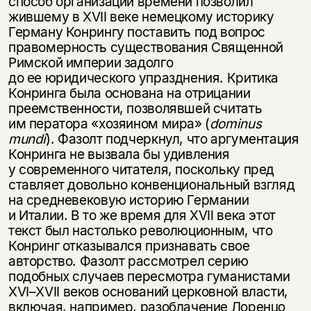
способ организации времени позволил
жившему в XVII веке немецкому историку
Герману Конрингу поставить под вопрос
правомерность существования Священной
Римской империи задолго
до ее юридического упразднения. Критика
Конринга была основана на отрицании
преемственности, позволявшей считать
им ператора «хозяином мира» (
dominus
mundi
). Фазолт подчеркнул, что аргументация
Конринга не вызвала бы удивления
у современного читателя, поскольку пред
Этой книги временно
ставляет довольно конвенциональный взгляд
нет в продаже.
Подписка на рассылку
на средневековую историю Германии
и Италии. В то же время для XVII века этот
Вы можете подписаться на
текст был настолько революционным, что
Раз в неделю мы отправляем рассылку
уведомления, и при поступлении книги
о книгах и событиях «НЛО».
Конринг отказывался признавать свое
на склад получить письмо на указанный
авторство. Фазолт рассмотрел серию
За подписку дарим промокод на
электронный адрес.
подобных случаев пересмотра гуманистами
Эта книга
скидку 15%
XVI–XVII
веков оснований церковной власти,
не предназначена для
включая, например, разоблачение Лоренцо