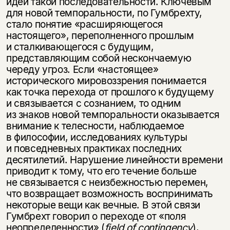
идеи такой последовательности. Ключевым
для новой темпоральности, по Гумбрехту,
стало понятие «расширяющегося
настоящего», переполненного прошлым
и сталкивающегося с будущим,
представляющим собой нескончаемую
череду угроз. Если «настоящее»
исторического мировоззрения понимается
как точка перехода от прошлого к будущему
и связывается с сознанием, то одним
из знаков новой темпоральности оказывается
внимание к телесности, наблюдаемое
в философии, исследованиях культуры
и повседневных практиках последних
десятилетий. Нарушение линейности времени
приводит к тому, что его течение больше
не связывается с неизбежностью перемен,
что возвращает возможность воспринимать
некоторые вещи как вечные. В этой связи
Гумбрехт говорил о переходе от «поля
неопределенности» (
field of contingency
),