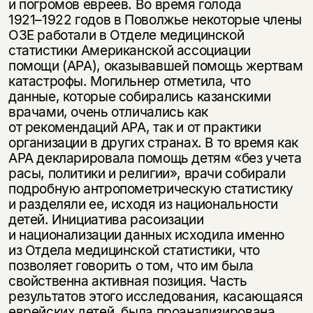
и погромов евреев. Во время голода
1921–1922
годов в Поволжье некоторые члены
ОЗЕ работали в Отделе медицинской
статистики Американской ассоциации
помощи (АРА), оказывавшей помощь жертвам
катастрофы. Могильнер отметила, что
данные, которые собирались казанскими
врачами, очень отличались как
от рекомендаций АРА, так и от практики
организации в других странах. В то время как
АРА декларировала помощь детям «без учета
расы, политики и религии», врачи собирали
подробную антропометрическую статистику
и разделяли ее, исходя из национальности
детей. Инициатива расоизации
и национализации данных исходила именно
из Отдела медицинской статистики, что
позволяет говорить о том, что им была
свойственна активная позиция. Часть
результатов этого исследования, касающаяся
еврейских детей, была проанализирована