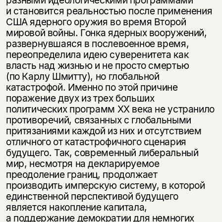
разными идеологическими программами
и становится реальностью после применения
США ядерного оружия во время Второй
мировой войны. Гонка ядерных вооружений,
развернувшаяся в послевоенное время,
переопределила идею суверенитета как
власть над жизнью и не просто смертью
(по Карлу Шмитту), но глобальной
катастрофой. Именно по этой причине
поражение двух из трех больших
политических программ ХХ века не устранило
противоречий, связанных с глобальными
притязаниями каждой из них и отсутствием
отличного от катастрофичного сценария
будущего. Так, современный либеральный
мир, несмотря на декларируемое
преодоление границ, продолжает
производить имперскую систему, в которой
единственной перспективой будущего
является накопление капитала,
а поддержание демократии для немногих