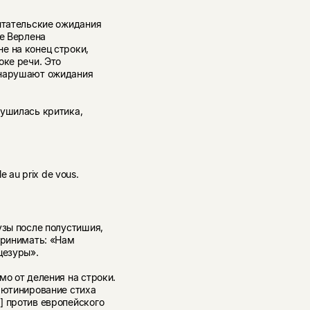
итательские ожидания
ке Верлена
е на конец строки,
оке речи. Это
 нарушают ожидания
рушилась критика,
e au prix de vous.
узы после полустишия,
принимать: «Нам
цезуры».
мо от деления на строки.
лютинирование стиха
] против европейского