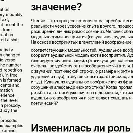
значение?
ation
tory modality
text,
Чтение — это процесс сотворчества, преображени
at orient the
реальности через усвоение опыта другого, процес
on from
расширения личных рамок сознания. Человек обл
fication
модальностями восприятия (визуальная, аудиальна
red a shift
На основе воспринятых впечатлений воображение
ctivity
соответствующих модальностей. Аудиальное воо
ion changed
коррелят аудиальной модальности восприятия. А
bic verse
генерирует силовые линии, организующие поэтичес
 the number
очередь, воздействуют на воображение читателя.
d repetition
о звучании поэтической строки, о размере и ритм
), in free
ударений и пауз), о звуковых повторах (рифмах, а
n is formed
и т.д.). Куда ушло аудиальное воображение из фра
ccents and
обрушения александрийского стиха? Когда пропал
rmation
резьба, на которой уже ничего не держится, что з
perience
аудиального воображения и заставляет слышать и 
 the level
поэтический?
gh prosody.
study the
,
 prosodic
Изменилась ли роль
the examples
 examine