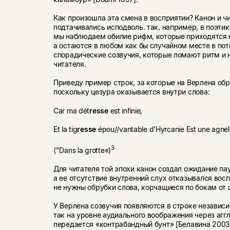
Как произошла эта смена в восприятии? Канон и ч
подтачивались исподволь. так, например, в поэти
мы наблюдаем обилие рифм, которые приходятся н
а остаются в любом как бы случайном месте в пот
спорадические созвучия, которые ломают ритм и
читателя.
Приведу пример строк, за которые на Верлена об
поскольку цезура оказывается внутри слова:
Car ma dét
resse
est infinie,
Et la tig
resse
épou//vantable d’Hyrcanie Est une agnell
3
("Dans la grotte«)
Для читателя той эпохи канон создал ожидание па
а ее отсутствие внутренний слух отказывался вос
не нужны обрубки слова, корчащиеся по бокам от 
У Верлена созвучия появляются в строке независи
так на уровне аудиального воображения через агг
передается «контрабандный бунт» [Белавина 2003