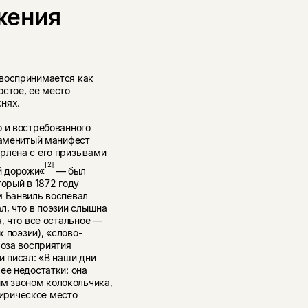
жения
 воспринимается как
стое, ее место
снях.
о и востребованного
наменитый манифест
рлена с его призывами
[2]
й дорожи«
— был
торый в 1872 году
м Банвиль воспевал
л, что в поэзии слышна
, что все остальное —
к поэзии), «слово-
фоза восприятия
и писал: «В наши дни
ее недостатки: она
м звоном колокольчика,
 лирическое место