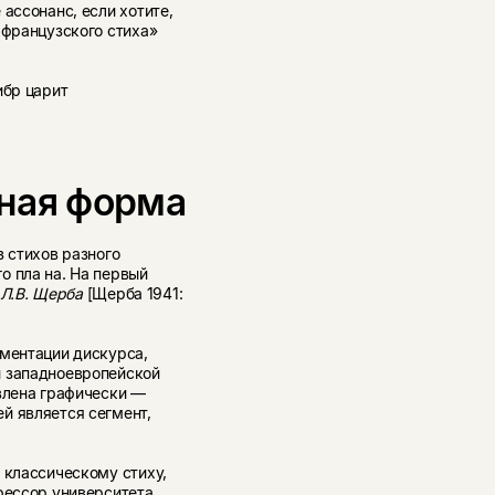
ассонанс, если хотите,
 французского стиха»
ибр царит
ная форма
з стихов разного
о пла на. На первый
Л.В. Щерба
[Щерба 1941:
гментации дискурса,
й западноевропейской
авлена графически —
й является сегмент,
 классическому стиху,
ессор университета