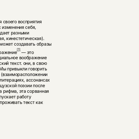
я своего восприятия
с изменения себя,
адает разными
я, кинестетическая).
 может создавать образы
[1]
бражение
— это
удиальное воображение
кий текст. они, в свою
 Мы привыкли говорить
е (взаиморасположении
ллитерациях, ассонансах
нцузской поэзии после
а рифма, эта сорванная
апускает работу
проживать текст как