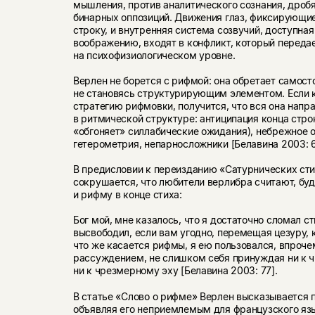
мышления, против аналитического сознания, дроб
бинарных оппозиций. Движения глаз, фиксирующи
строку, и внутренняя система созвучий, доступна
воображению, входят в конфликт, который переда
на психофизиологическом уровне.
Верлен не борется с рифмой: она обретает самост
не становясь структурирующим элементом. Если к
стратегию рифмовки, получится, что вся она напр
в ритмической структуре: антиципация конца стро
«обгоняет» силлабические ожидания), небрежное 
гетерометрия, непарносложники [Белавина 2003:
В предисловии к переизданию «Сатурнических сти
сокрушается, что любители верлибра считают, буд
и рифму в конце стиха:
Бог мой, мне казалось, что я достаточно сломал ст
высвободил, если вам угодно, перемещая цезуру, 
что же касается рифмы, я ею пользовался, впроче
рассуждением, не слишком себя принуждая ни к 
ни к чрезмерному эху [Белавина 2003: 77].
В статье «Слово о рифме» Верлен высказывается п
объявляя его неприемлемым для французского язы