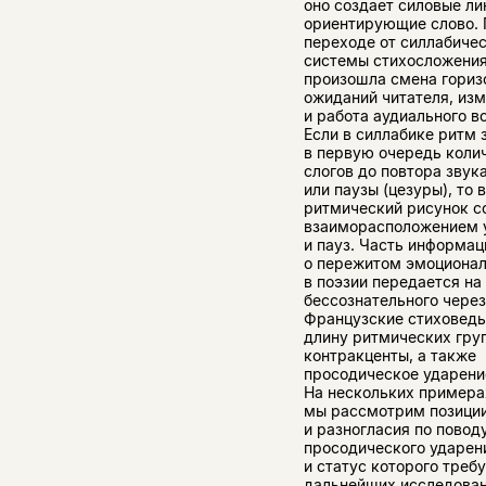
оно создает силовые ли
ориентирующие слово. 
переходе от силлабиче
системы стихосложения
произошла смена гориз
ожиданий читателя, из
и работа аудиального в
Если в силлабике ритм 
в первую очередь коли
слогов до повтора звук
или паузы (цезуры), то 
ритмический рисунок с
взаиморасположением 
и пауз. Часть информац
о пережитом эмоциона
в поэзии передается на
бессознательного чере
Французские стиховеды
длину ритмических груп
контракценты, а также
просодическое ударени
На нескольких примера
мы рассмотрим позици
и разногласия по повод
просодического ударен
и статус которого треб
дальнейших исследован