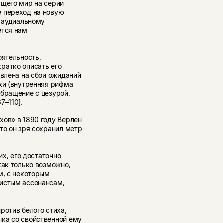
ящего мир на серии
е переход на новую
я аудиальному
ется нам
оятельность,
ратко описать его
авлена на сбои ожиданий
ки (внутренняя рифма
обращение с цезурой,
67–110].
хов» в 1890 году Верлен
то он зря сохранил метр
их, его достаточно
как только возможно,
м, с некоторым
чистым ассонансам,
ротив белого стиха,
ка со свойственной ему