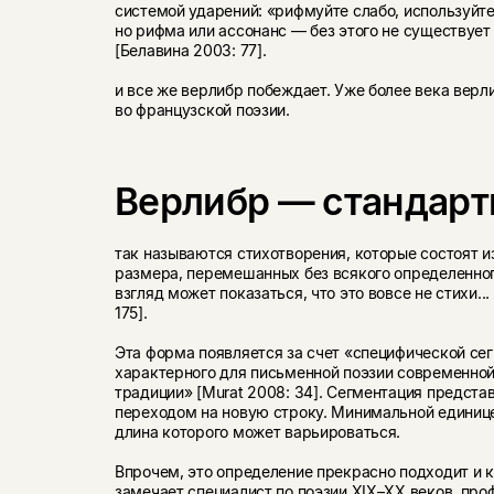
системой ударений: «рифмуйте слабо, используйте 
но рифма или ассонанс — без этого не существует
[Белавина 2003: 77].
и все же верлибр побеждает. Уже более века верл
во французской поэзии.
Верлибр — стандарт
так называются стихотворения, которые состоят и
размера, перемешанных без всякого определенног
взгляд может показаться, что это вовсе не стихи...
175].
Эта форма появляется за счет «специфической се
характерного для письменной поэзии современно
традиции» [Murat 2008: 34]. Сегментация предст
переходом на новую строку. Минимальной единице
длина которого может варьироваться.
Впрочем, это определение прекрасно подходит и к
замечает специалист по поэзии
XIX–XX веков,
проф