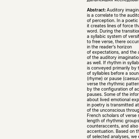
Abstract:
Auditory imagin
is a correlate to the audi
of perception. In a poetic 
it creates lines of force th
word. During the transiti
a syllabic system of versi
to free verse, there occur
in the reader’s horizon
of expectations, and the a
of the auditory imaginat
as well. If rhythm in sylla
is conveyed primarily by
of syllables before a soun
(rhyme) or pause (caesura
verse the rhythmic patter
by the configuration of a
pauses. Some of the info
about lived emotional ex
in poetry is transmitted at
of the unconscious throu
French scholars of verse 
length of rhythmic groups
counteraccents, and also
accentuation. Based on 
of selected analyses, we