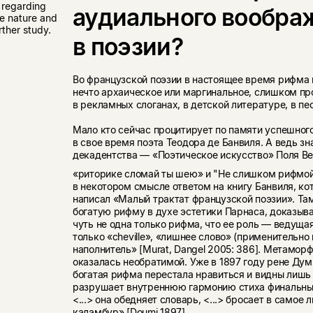
 regarding
аудиального вообра
he nature and
rther study.
в поэзии?
Во французской поэзии в настоящее время рифма
нечто архаическое или маргинальное, слишком про
в рекламных слоганах, в детской литературе, в пе
Мало кто сейчас процитирует по памяти успешног
в свое время поэта Теодора де Банвиля. А ведь з
декадентства — «Поэтическое искусство» Поля Ве
«риторике сломай ты шею» и "Не слишком рифмо
в некотором смысле ответом на книгу Банвиля, ко
написал «Малый трактат французской поэзии». Та
богатую рифму в духе эстетики Парнаса, доказыва
чуть не одна только рифма, что ее роль — ведущая
только «cheville», «лишнее слово» (применительно 
наполнитель» [Murat, Dangel 2005: 386]. Метамор
оказалась необратимой. Уже в 1897 году рене Дум
богатая рифма перестала нравиться и видны лишь 
разрушает внутреннюю гармонию стиха финальны
<...> она обедняет словарь, <...> бросает в самое
каламбур» [Doumi 1897].