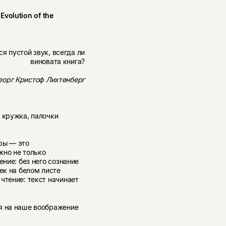
 Evolution of the
я пустой звук, всегда ли
виновата книга?
еорг Кристоф Лихтенберг
 кружка, палочки
ры — это
жно не только
ение: без него сознание
ек на белом листе
чтение: текст начинает
я на наше воображение