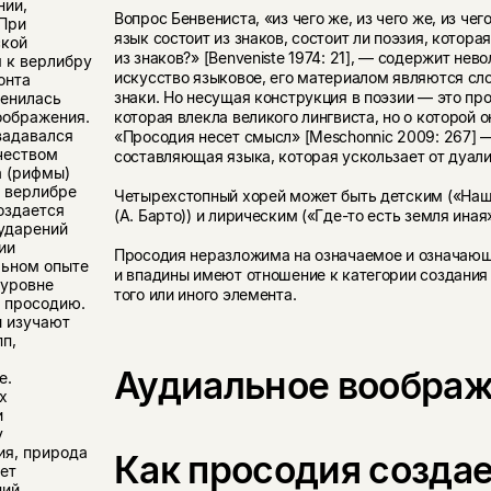
нии,
Вопрос Бенвениста, «из чего же, из чего же, из чег
При
язык состоит из знаков, состоит ли поэзия, котора
ской
из знаков?» [Benveniste 1974: 21], — содержит не
 к верлибру
искусство языковое, его материалом являются сло
онта
знаки. Но несущая конструкция в поэзии — это про
менилась
оображения.
которая влекла великого лингвиста, но о которой о
задавался
«Просодия несет смысл» [Meschonnic 2009: 267]
чеством
составляющая языка, которая ускользает от дуали
а (рифмы)
в верлибре
Четырехстопный хорей может быть детским («Наш
оздается
(А. Барто)) и лирическим («Где-то есть земля иная»
ударений
ии
Просодия неразложима на означаемое и означающ
льном опыте
и впадины имеют отношение к категории создания
 уровне
того или иного элемента.
з просодию.
 изучают
п,
Аудиальное воображ
е.
х
и
у
ия, природа
Как просодия созда
ует
ий.