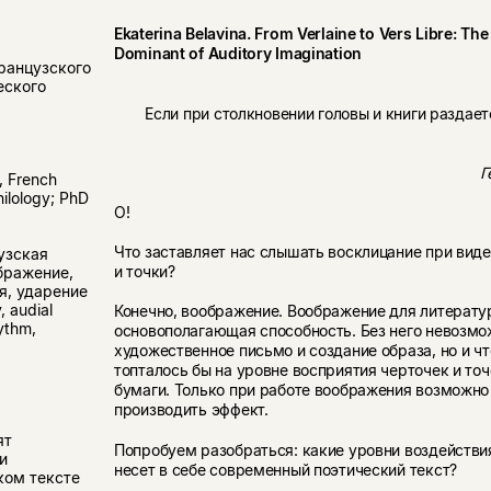
Ekaterina Belavina. From Verlaine to Vers Libre: The
Dominant of Auditory Imagination
ранцузского
еского
Если при столкновении головы и книги раздаетс
Г
, French
hilology; PhD
О!
Что заставляет нас слышать восклицание при виде
узская
и точки?
бражение,
я, ударение
, audial
Конечно, воображение. Воображение для литерату
hythm,
основополагающая способность. Без него невозмо
художественное письмо и создание образа, но и чт
топталось бы на уровне восприятия черточек и точ
бумаги. Только при работе воображения возможно 
производить эффект.
ят
Попробуем разобраться: какие уровни воздействи
и
несет в себе современный поэтический текст?
ком тексте