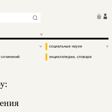
социальные науки
 сочинений
энциклопедии, словари
у:
жения