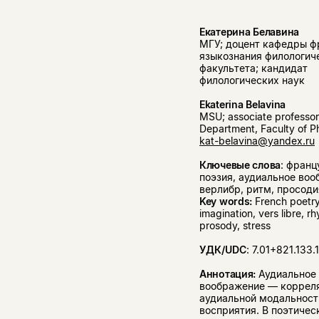
Екатерина Белавина
МГУ; доцент кафедры ф
языкознания филологич
факультета; кандидат
филологических наук
Ekaterina Belavina
MSU; associate professor
Department, Faculty of P
kat-belavina@yandex.ru
Ключевые слова
: франц
поэзия, аудиальное воо
верлибр, ритм, просоди
Key words:
French poetry
imagination, vers libre, r
prosody, stress
УДК/UDC
: 7.01+821.133.1
Аннотация:
Аудиальное
воображение — коррел
аудиальной модальност
восприятия. В поэтичес