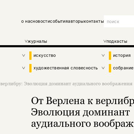
о нас
новости
события
авторы
контакты
журналы
подкасты
искусство
история
художественная словесность
собрание
 верлибру: Эволюция доминант аудиального воображения
От Верлена к верлибр
Эволюция доминант
аудиального вообра