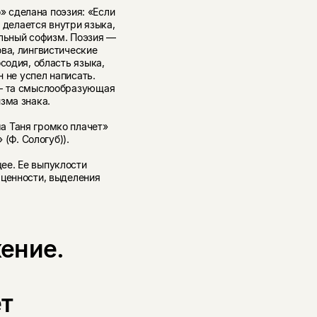
о» сделана поэзия: «Если
я делается внутри языка,
вольный софизм. Поэзия —
ва, лингвистические
содия, область языка,
н не успел написать.
 — та смыслообразующая
зма знака.
а Таня громко плачет»
 (Ф. Сологуб)).
ее. Ее выпуклости
 ценности, выделения
ение.
ет