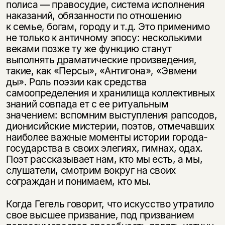
полиса — правосудие, система исполнения
наказаний, обязанности по отношению
к семье, богам, городу и т.д. Это применимо
не только к античному эпосу: несколькими
веками позже ту же функцию станут
выполнять драматические произведения,
такие, как «Персы», «Антигона», «Эвмени
ды». Роль поэзии как средства
самоопределения и хранилища коллективных
знаний совпада ет с ее ритуальным
значением: вспомним выступления рапсодов,
дионисийские мистерии, поэтов, отмечавших
наиболее важные моменты истории города-
государства в своих элегиях, гимнах, одах.
Поэт рассказывает нам, кто мы есть, а мы,
слушатели, смотрим вокруг на своих
сограждан и понимаем, кто мы.
Когда Гегель говорит, что искусство утратило
свое высшее призвание, под призванием