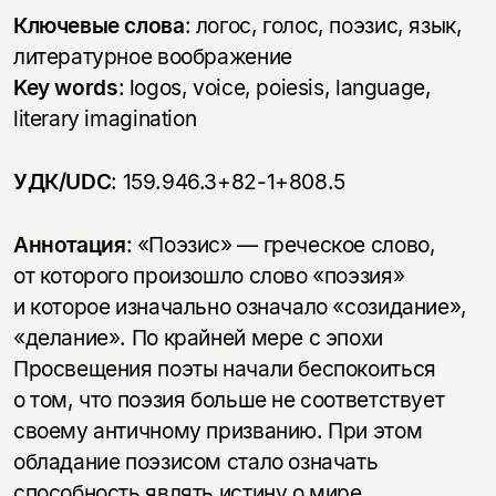
Ключевые слова
: логос, голос, поэзис, язык,
литературное воображение
Key words
: logos, voice, poiesis, language,
literary imagination
УДК/UDC
: 159.946.3+82-1+808.5
Аннотация
: «Поэзис» — греческое слово,
от которого произошло слово «поэзия»
и которое изначально означало «созидание»,
«делание». По крайней мере с эпохи
Просвещения поэты начали беспокоиться
о том, что поэзия больше не соответствует
своему античному призванию. При этом
обладание поэзисом стало означать
способность являть истину о мире,