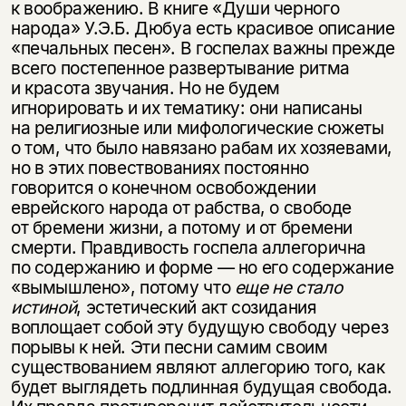
к воображению. В книге «Души черного
народа» У.Э.Б. Дюбуа есть красивое описание
«печальных песен». В госпелах важны прежде
всего постепенное развертывание ритма
и красота звучания. Но не будем
игнорировать и их тематику: они написаны
на религиозные или мифологические сюжеты
о том, что было навязано рабам их хозяевами,
но в этих повествованиях постоянно
говорится о конечном освобождении
еврейского народа от рабства, о свободе
от бремени жизни, а потому и от бремени
смерти. Правдивость госпела аллегорична
по содержанию и форме — но его содержание
«вымышлено», потому что
еще не стало
истиной
, эстетический акт созидания
воплощает собой эту будущую свободу через
порывы к ней. Эти песни самим своим
существованием являют аллегорию того, как
будет выглядеть подлинная будущая свобода.