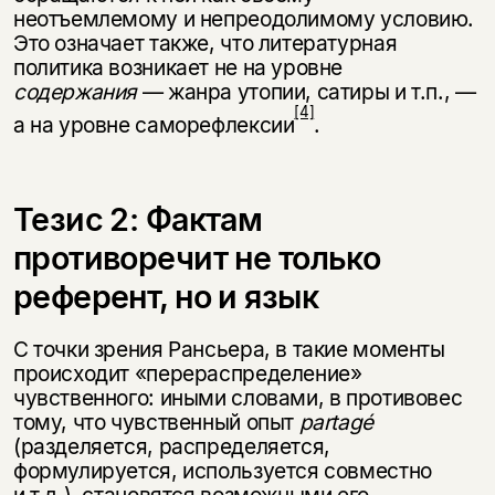
неотъемлемому и непреодолимому условию.
Это означает также, что литературная
политика возникает не на уровне
содержания
— жанра утопии, сатиры и т.п., —
[4]
а на уровне саморефлексии
.
Тезис 2: Фактам
противоречит не только
референт, но и язык
С точки зрения Рансьера, в такие моменты
происходит «перераспределение»
чувственного: иными словами, в противовес
тому, что чувственный опыт
partagé
(разделяется, распределяется,
формулируется, используется совместно
и т.д.), становятся возможными его