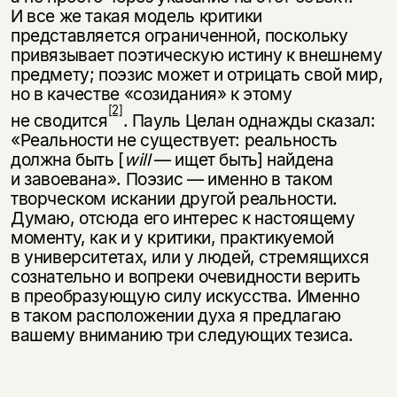
И все же такая модель критики
представляется ограниченной, поскольку
привязывает поэтическую истину к внешнему
предмету; поэзис может и отрицать свой мир,
но в качестве «созидания» к этому
[2]
не сводится
. Пауль Целан однажды сказал:
«Реальности не существует: реальность
должна быть [
will
— ищет быть] найдена
и завоевана». Поэзис — именно в таком
творческом искании другой реальности.
Думаю, отсюда его интерес к настоящему
моменту, как и у критики, практикуемой
в университетах, или у людей, стремящихся
сознательно и вопреки очевидности верить
в преобразующую силу искусства. Именно
в таком расположении духа я предлагаю
вашему вниманию три следующих тезиса.