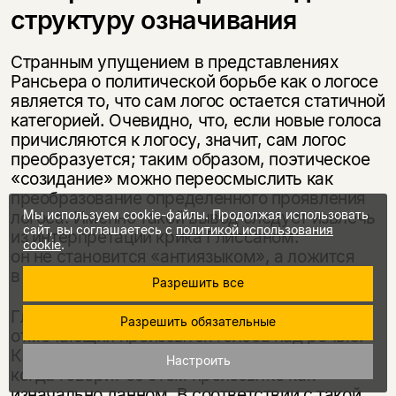
структуру означивания
Странным упущением в представлениях
Рансьера о политической борьбе как о логосе
является то, что сам логос остается статичной
категорией. Очевидно, что, если новые голоса
причисляются к логосу, значит, сам логос
преобразуется; таким образом, поэтическое
«созидание» можно переосмыслить как
преобразование определенного проявления
логоса. Именно такой вывод следует извлечь
Мы используем cookie-файлы. Продолжая использовать
сайт, вы соглашаетесь с
политикой использования
из интерпретации крика Глиссаном:
cookie
.
он не становится «антиязыком», а ложится
в основу другого логоса.
Разрешить все
Глиссан — не единственный теоретик,
Разрешить обязательные
отмечающий преизбыток голоса над речью.
Кавареро высказывается от лица многих,
Настроить
когда говорит об этом преизбытке как
изначально данном. В соответствии с такой