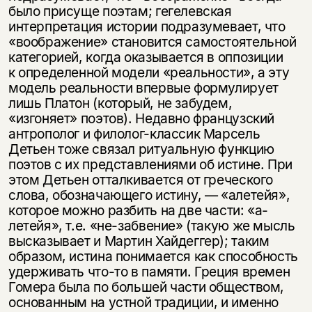
было присуще поэтам; гегелевская
интерпретация истории подразумевает, что
«воображение» становится самостоятельной
категорией, когда оказывается в оппозиции
к определенной модели «реальности», а эту
модель реальности впервые формулирует
лишь Платон (который, не забудем,
«изгоняет» поэтов). Недавно французский
антрополог и филолог-классик Марсель
Детьен тоже связал ритуальную функцию
поэтов с их представлениями об истине. При
этом Детьен отталкивается от греческого
слова, обозначающего истину, — «алетейя»,
которое можно разбить на две части: «а-
летейя», т.е. «не-забвение» (такую же мысль
высказывает и Мартин Хайдеггер); таким
образом, истина понимается как способность
удерживать что-то в памяти. Греция времен
Гомера была по большей части обществом,
основанным на устной традиции, и именно