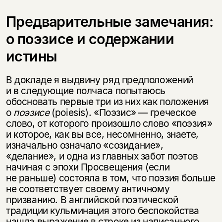
Предварительные замечания:
о поэзисе и содержании
истины
В докладе я выдвину ряд предположений
и в следующие полчаса попытаюсь
обосновать первые три из них как положения
о
поэзисе
(poiesis). «Поэзис» — греческое
слово, от которого произошло слово «поэзия»
и которое, как вы все, несомненно, знаете,
изначально означало «созидание»,
«делание», и одна из главных забот поэтов
начиная с эпохи Просвещения (если
не раньше) состояла в том, что поэзия больше
не соответствует своему античному
призванию. В английской поэтической
традиции кульминация этого беспокойства
нашла выражение в строке из написанного