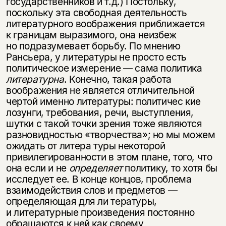
государственников и т.д.) Постольку,
поскольку эта свободная деятельность
литературного воображения приближается
к границам выразимого, она неизбеж
но подразумевает борьбу. По мнению
Рансьера, у литературы не просто есть
политическое измерение — сама политика
литературна
. Конечно, такая работа
воображения не является отличительной
чертой именно литературы: политичес кие
лозунги, требования, речи, выступления,
шутки с такой точки зрения тоже являются
разновидностью «творчества»; но мы можем
ожидать от литера туры некоторой
привилегированности в этом плане, того, что
она если и не
определяет
политику, то хотя бы
исследует ее. В конце концов, проблема
взаимодействия слов и предметов —
определяющая для ли тературы,
и литературные произведения постоянно
обращаются к ней как своему