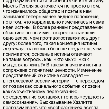
подразумевается способность являть истину.
Мысль Гегеля заключается не просто в том,
что изменилось общество и поэты в нем
занимают теперь менее видное положение,
но в том, что кардинально изменилась и сама
идея истины. В более раннем представлении
об истине логос и миф скорее составляли
одно целое, чем противопоставлялись друг
другу; более того, такая концепция истины
поэтична
: эта истина больше создается, чем
понимается; основные истины отвечают
на такие вопросы, как: «кто мы?», «как
мы должны жить?» В таком значении истина
сопряжена с понятием ценности. Изменение
представлений об истине совпадает —
в гегелевской версии истории — с переходом
от поэзии как социального события к поэзии
как субъективному переживанию:
ее содержание составляет теперь «сущность
самосознания». Высказывание Хэзлитта
подразумевает, что «воображение» всегда