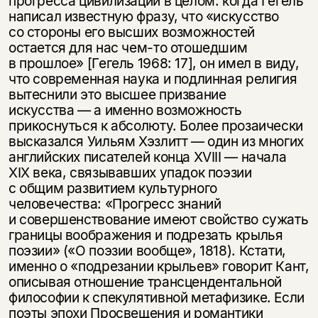
прогресса цивилизации в целом: когда Гегель
написал известную фразу, что «искусство
со стороны его высших возможностей
остается для нас чем-то отошедшим
в прошлое» [Гегель 1968: 17], он имел в виду,
что современная наука и подлинная религия
вытеснили это высшее призвание
искусства — а именно возможность
прикоснуться к абсолюту. Более прозаически
высказался Уильям Хэзлитт — один из многих
английских писателей конца XVIII — начала
XIX века, связывавших упадок поэзии
с общим развитием культурного
человечества: «Прогресс знаний
и совершенствование имеют свойство сужать
границы воображения и подрезать крылья
поэзии» («О поэзии вообще», 1818). Кстати,
именно о «подрезании крыльев» говорит Кант,
описывая отношение трансцендентальной
философии к спекулятивной метафизике. Если
поэты эпохи Просвещения и романтики