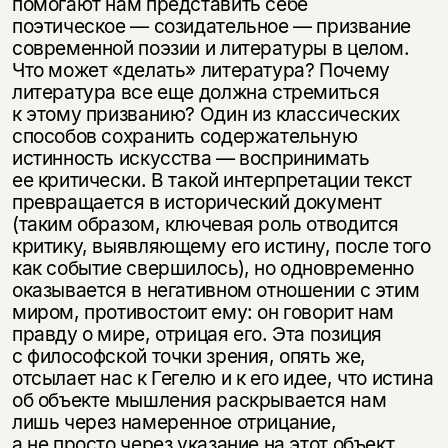
помогают нам представить себе
поэтическое — созидательное — призвание
современной поэзии и литературы в целом.
Что может «делать» литература? Почему
литература все еще должна стремиться
к этому призванию? Один из классических
способов сохранить содержательную
истинность искусства — воспринимать
ее критически. В такой интерпретации текст
превращается в исторический документ
(таким образом, ключевая роль отводится
критику, выявляющему его истину, после того
как событие свершилось), но одновременно
оказывается в негативном отношении с этим
миром, противостоит ему: он говорит нам
правду о мире, отрицая его. Эта позиция
с философской точки зрения, опять же,
отсылает нас к Гегелю и к его идее, что истина
об объекте мышления раскрывается нам
лишь через намеренное отрицание,
а не просто через указание на этот объект.