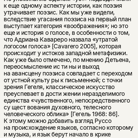
несовершеннолетних
к еще одному аспекту истории, как поэзия
утрачивает поэзис. Как мы уже видели,
Скажите, пожалуйста,
вследствие угасания поэзиса на первый план
Я соглашаюсь с
Политикой конфиденциальности
вам уже исполнилось 18 лет?
Я соглашаюсь с
Политикой конфиденциальности
выступает категория «воображения»; но это
еще и история о голосе, в особенности о том,
что Адриана Кавареро назвала «утратой
подписаться
да
подписаться
логосом голоса» [Cavarero 2005], которая
происходит у истоков западной метафизики.
нет, вернуться назад
Как уже было отмечено, по мнению Детьена,
переосмысление ис ти ны и выход
на авансцену поэзиса совпадает с переходом
от устной культу ры к письменной; с точки
зрения Гегеля, классическое искусство
преуспевает в дости жении неразделимого
единства «чувственного, непосредственного
су щест вования духовного, телесного
человеческого облика» [Гегель 1968: 86].
К этому можно добавить взгляд Руссо
на происхождение языков, согласно которому
и музыка, и язык берут начало в крике