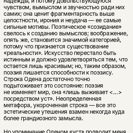
надежды, и потому довольствующуюся
чувством, вымыслом и звучностью ради них
самих; она ценит фрагментарность выше
целостности, ирония и неудача — ее самые
сильные мотивы. Поэтическое «созидание»
свелось к созданию вымыслов; воображение,
опять же, становится значимой категорией,
потому что признается существование
«реальности». Искусство перестало быть
истинным и должно удовлетворяться тем, что
остается лишь красивым; но, таким образом,
поэзия лишается способности к поэзису.
Этой книги временно
Строка Одена достаточно точно
нет в продаже.
Подписка на рассылку
подытоживает это состояние: поэзия
не изменяет мир, она «лишь выживает <...>
посредством уст». Неопределенная
Вы можете подписаться на
Раз в неделю мы отправляем рассылку
уведомления, и при поступлении книги
о книгах и событиях «НЛО».
метафора, укороченная строка — все это
на склад получить письмо на указанный
эстетические утешения взамен некогда куда
За подписку дарим промокод на
электронный адрес.
более грандиозного замысла.
Эта книга
скидку 15%
не предназначена для
Но упоминание Оденом «уст» подводит меня