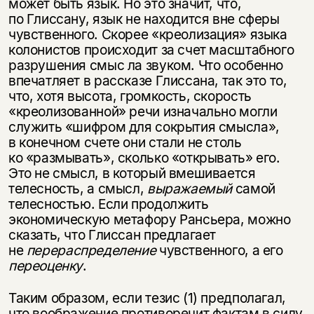
может быть язык. Но это значит, что,
по Глиссану, язык не находится вне сферы
чувственного. Скорее «креолизация» языка
колонистов происходит за счет масштабного
разрушения смыс ла звуком. Что особенно
впечатляет в рассказе Глиссана, так это то,
что, хотя высота, громкость, скорость
«креолизованной» речи изначально могли
служить «шифром для сокрытия смысла»,
в конечном счете они стали не столь
ко «размывать», сколько «открывать» его.
Это не смысл, в который вмешивается
телесность, а смысл,
выражаемый
самой
телесностью. Если продолжить
экономическую метафору Рансьера, можно
сказать, что Глиссан предлагает
не
перераспределение
чувственного, а его
переоценку
.
Таким образом, если тезис (1) предполагал,
что воображение противоречит фактам в силу