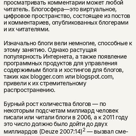
просматривать комментарии может любой
читатель. Блогосфера—это виртуальное,
цифровое про­странство, состоящее из постов
и комментариев, опубликованных бло­герами
и их читателями.
Изначально блоги вели немногие, способные к
этому занятию. Од­нако растущая
популярность Интернета, а также появление
програм­мных продуктов для управления
содержимым блога и хостингов для блогов,
таких как blogger.com или blogspot.com,
привели к их стремитель­ному
распространению.
Бурный рост количества блогов — по
некоторым подсчетам милли­ард человек
писали или читали блоги в 2006, а к 2011 году
это число должно было дойти до двух
2
миллиардов (Deuze 2007:14)
— вызвал сме­