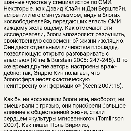
шанные чувства у специалистов по СМИ.
Некоторые, как Дэвид Клайн и Дэн Берштейн,
встретили его с энтузиазмом, видя в блогах
«освобо­дителей», передающих власть СМИ
каждому желающему. Как отме­чают эти
исследователи, блоги «позволяют разрушить,
свойствен­ную современной жизни изоляцию.
Они дают отдельным личностям площадку,
позволяющую открыто разговаривать с
властью» (Kline & Burstein 2005: 247-248). В то
же время другие авторы настроены враж­
дебно: так, Эндрю Кин полагает, что
блогосфера несет «хаотическую
неинтересную информацию» (Keen 2007: 16).
Как бы ни восхваляли блоги или, наоборот, ни
смешивали с грязью, они приобрели большое
влияние в общественной жизни, стали
сердцем «культуры мгновенного» (Tomlinson
2007). Как пишет Поль Вирилио,