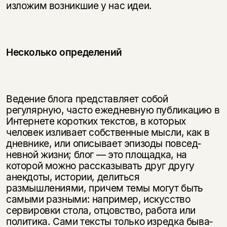
изложим возникшие у нас идеи.
Несколько определений
Ведение блога представляет собой
регулярную, часто ежедневную пу­бликацию в
Интернете коротких текстов, в которых
Этой книги временно
человек изливает собственные мысли, как в
нет в продаже.
Подписка на рассылку
дневнике, или описывает эпизоды повсед­
невной жизни; блог — это площадка, на
которой можно рассказывать друг другу
Вы можете подписаться на
Раз в неделю мы отправляем рассылку
уведомления, и при поступлении книги
анекдоты, истории, делиться
о книгах и событиях «НЛО».
на склад получить письмо на указанный
размышлениями, причем темы могут быть
За подписку дарим промокод на
электронный адрес.
самыми разными: например, искусство
Эта книга
скидку 15%
сервировки стола, отцовство, работа или
не предназначена для
политика. Сами тексты только изредка быва­