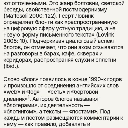
несовершеннолетних
ют отточенными. Это жанр болтовни, светской
беседы, свойственной постмодернизму
Скажите, пожалуйста,
(Maffesoli 2000: 122). Геерт Ловинк
Я соглашаюсь с
Политикой конфиденциальности
вам уже исполнилось 18 лет?
Я соглашаюсь с
Политикой конфиденциальности
определяет бло- ги как «распространенную
на цифровую сферу устную традицию, а не
новую форму письменного текста» (Lovink
подписаться
да
подписаться
2008: 10). Подчеркивая диалоговый аспект
блогов, он отмечает, что они эхом отзываются
нет, вернуться назад
на разговоры в барах, кафе, скверах и
коридорах, распространяя слухи и сплетни
(Ibid.).
Слово «блог» появилось в конце 1990-х годов
и произошло от соеди­нения английских слов
«web» и «log» — «сеть» и «бортовой
1
дневник»
. Авторов блогов называют
«блогерами», их деятельность —
«блогингом», а тексты — «постами». Под
каждым постом размещаются коммента­рии к
нему — как правило, добавлять и