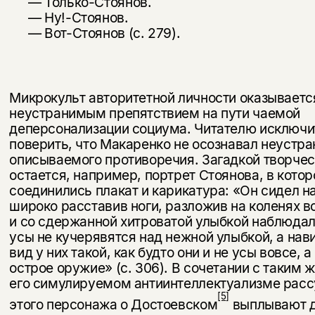
— Только-Стоянов.
— Ну!-Стоянов.
— Вот-Стоянов (с. 279).
Микрокульт авторитетной личности оказываетс
неустранимым препят­ствием на пути чаемой
деперсонализации социума. Читателю исключи
поверить, что Макаренко не осознавал неустр
описываемого противоречия. Загадкой творчес
остается, например, портрет Стоя­нова, в кото
соединились плакат и карикатура: «Он сидел на
широко расставив ноги, разложив на коленях в
и со сдер­жанной хитроватой улыбкой наблюдал
усы не кучерявятся над нежной улыбкой, а нав
вид у них такой, как будто они и не усы вовсе, 
острое оружие» (с. 306). В сочетании с таким ж
его симулируемом антиинтеллектуализме рас
[5]
этого пер­сонажа о Достоевском
выплывают д