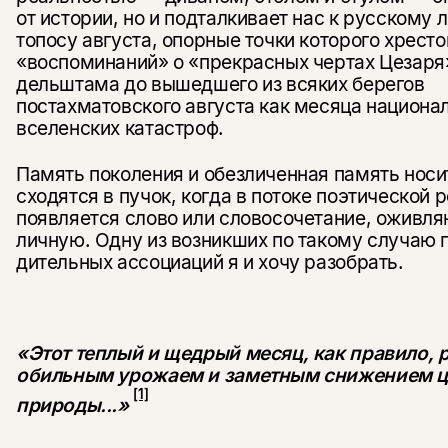
от истории, но и подталкивает нас к рус­скому
топосу августа, опорные точки которого хресто
«воспоминаний» о «прекрасных чертах Цезаря
дельштама до вышедшего из всяких берегов
постахматовского августа как месяца национал
вселенских катастроф.
Память поколения и обезличенная память носи
сходятся в пу­чок, когда в потоке поэтической 
появляется слово или словосочетание, оживл
личную. Одну из возникших по такому случаю 
дительных ассоциаций я и хочу разобрать.
«Этот теплый и щедрый месяц, как правило, р
обильным уро­жаем и заметным снижением ц
[1]
природы...»