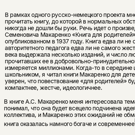
В рамках одного русско-немецкого проекта мн
прочитать книгу, до которой в нормальных обс
никогда не дошли бы руки. Речь идет о произв
Семеновича Макаренко «Книга для родителей»
опубликованном в 1937 году. Книга едва ли не 
авторитетного педагога едва ли не самого жес
века выдержала несколько изданий, и число л
прочитавших ее в добровольно-принудительном
измеряется миллионами. Когда-то в середине
школь­ником, я читал книги Макаренко для дете
уверен, что пове­ствование «для родителей» бу
компактнее, жестче, идеологичнее.
В книге А.С. Макаренко меня интересовала тем
пони­мал, что она будет всецело подчинена ид
коллектива, и Ма­каренко этих ожиданий не обм
книга оказалась намного богаче и современнее