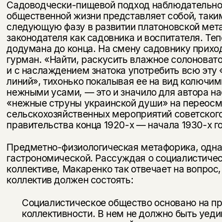
Садоводчески-пищевой подход наблюдательног
обществен­ной жизни представляет собой, таки
следующую фазу в развитии платоновской ме
законодателя как садовника и воспитателя. Теп
додумана до конца. На смену садовнику прихо
гурман. «Найти, раскусить влажное солоноват
и с наслаждением знатока упо­требить всю эту
линий», тихонько покалывая ее на вид колючими
нежными усами, — это и значило для автора н
«нежные струны украинской души» на переос
сельскохозяйственных меро­приятий советског
правительства конца 1920-х — начала 1930-х г
Предметно-физиологическая метафорика, одна
гастроно­мической. Рассуждая о социалистиче
коллективе, Макаренко так отве­чает на вопрос, 
коллектив должен состоять:
Социалистическое общество основано на п
коллективности. В нем не должно быть уед