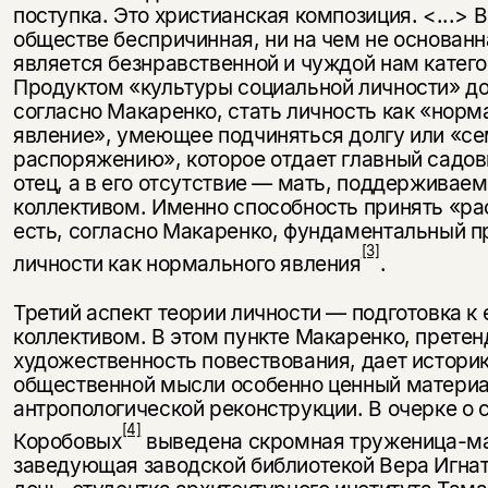
поступка. Это христианская композиция. <...> 
обществе беспричинная, ни на чем не основан
является безнравственной и чуждой нам ка­тегор
Продуктом «культуры социальной личности» д
согласно Макаренко, стать личность как «норм
явление», умеющее подчиняться долгу или «с
распоряжению», которое отдает глав­ный садо
отец, а в его отсутствие — мать, поддерживае
коллективом. Именно способность принять «р
есть, согласно Макаренко, фундаментальный п
[3]
личности как нормаль­ного явления
.
Третий аспект теории личности — подготовка к 
коллекти­вом. В этом пункте Макаренко, прете
художественность пове­ствования, дает истори
общественной мысли особенно ценный материа
антропологической реконструкции. В очерке о 
[4]
Коробовых
выве­дена скромная труженица-ма
заведующая заводской библиотекой Вера Игнат