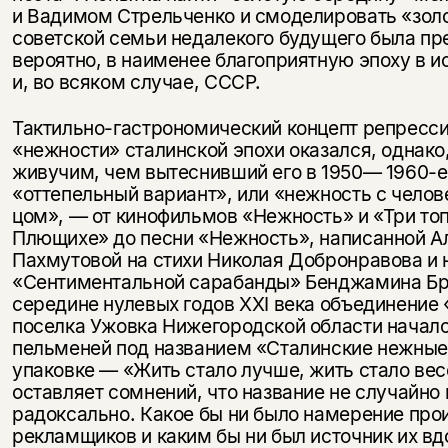
и Вадимом Стрельченко и смоделировать «золо
совет­ской семьи недалекого будущего была пр
вероятно, в наименее благоприятную эпоху в и
и, во всяком случае, СССР.
Тактильно-гастрономический концепт репресс
«нежности» сталин­ской эпохи оказался, однако
живучим, чем вытеснивший его в 1950— 1960-е
«оттепельный вариант», или «нежность с челов
цом», — от кинофильмов «Нежность» и «Три то
Плющихе» до песни «Нежность», написанной А
Пахмутовой на стихи Николая Доб­ронравова и 
«Сентиментальной сарабанды» Бенджамина Бр
середине нулевых годов XXI века объединение 
поселка Ужовка Нижегородской области начал
пельменей под назва­нием «Сталинские нежные
упаковке — «Жить стало лучше, жить стало ве
оставляет сомнений, что название не случайно и
радоксально. Какое бы ни было намерение про
рекламщиков и каким бы ни был источник их в