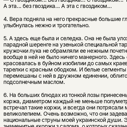
А эта... без гвоздика... А эта с гвоздиком...
4. Вера подняла на него прекрасные большие гл
улыбнулась нежно и трогательно.
5. А здесь еще была и селедка. Она не была ул
парадной шеренге на узенькой специальной тар
кружочки лука не обрамляли ее неж­ным почет
вообще в ней не было ничего манерного. Здесь
красовалась в буйном изобилии до самых крае
тарелки с крас­ным ободком. И белые сегменты
Этой книги временно
перемешаны с ней в дружном единении, облит
нет в продаже.
Подписка на рассылку
подсолнечным маслом.
Вы можете подписаться на
Раз в неделю мы отправляем рассылку
6. На больших блюдах из тонкой лозы принесен
уведомления, и при поступлении книги
о книгах и событиях «НЛО».
коржа, диа­метром каждый не меньше полуметр
на склад получить письмо на указанный
встречал такие коржи, и всегда они потрясали
За подписку дарим промокод на
электронный адрес.
Эта книга
скидку 15%
великолепием. Очень возможно, что они задев
национальные струны моей украинской души. 
не предназначена для
знаменитые «коржи з салом», о которых сказан