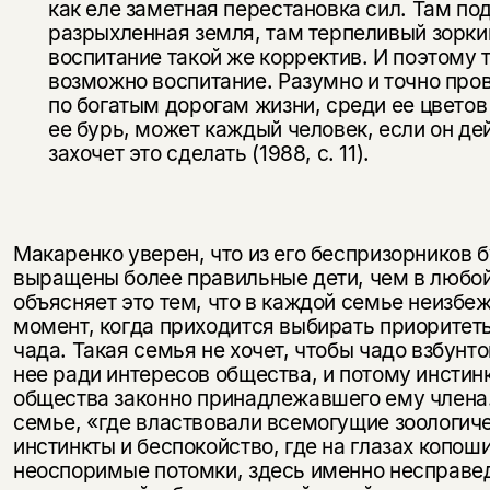
как еле заметная перестановка сил. Там по
разрыхленная земля, там терпеливый зорки
воспитание такой же корректив. И по­этому 
возможно воспитание. Разумно и точно про
по богатым дорогам жизни, среди ее цветов
ее бурь, может каждый человек, если он де
захочет это сделать (1988, с. 11).
Макаренко уверен, что из его беспризорников 
выращены более пра­вильные дети, чем в любо
объясняет это тем, что в каждой семье неизбе
момент, когда приходится выбирать приоритеты
чада. Такая семья не хочет, чтобы чадо взбунт
нее ради интересов общества, и потому инстин
общества законно при­надлежавшего ему члена
семье, «где властвовали всемогущие зоологич
инстинкты и беспокойство, где на глазах копош
неоспоримые потомки, здесь именно несправе