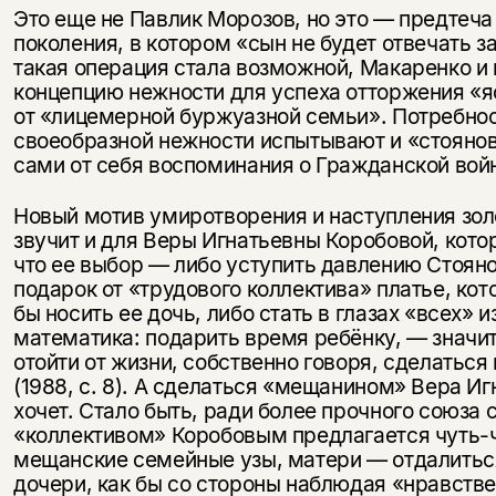
Это еще не Павлик Морозов, но это — предтеча
поколения, в кото­ром «сын не будет отвечать з
такая операция стала возможной, Макаренко и
концепцию нежности для успеха отторжения «яс
от «лицемерной буржуазной семьи». Потребнос
своеобраз­ной нежности испытывают и «стояно
сами от себя воспоми­нания о Гражданской вой
Новый мотив умиротворения и наступления зол
звучит и для Веры Игнатьевны Коробовой, кото
что ее выбор — либо усту­пить давлению Стояно
подарок от «трудового коллектива» платье, кот
бы носить ее дочь, либо стать в глазах «всех» 
математика: подарить время ребёнку, — значит
отойти от жизни, собственно говоря, сделатьс
(1988, с. 8). А сделать­ся «мещанином» Вера Иг
хочет. Стало быть, ради более прочно­го союза 
«коллективом» Коробовым предлагается чуть-
ме­щанские семейные узы, матери — отдалитьс
дочери, как бы со стороны наблюдая «нравств