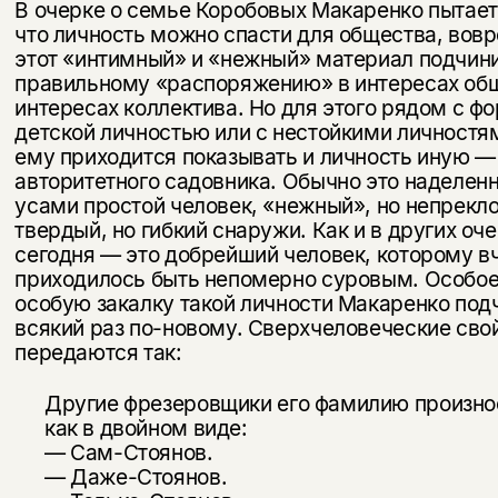
В очерке о семье Коробовых Макаренко пытает
что личность можно спасти для общества, вов
этот «интимный» и «нежный» материал подчин
правильному «распоряжению» в интересах обще
интересах коллектива. Но для этого рядом с 
детской личностью или с нестойкими личностя
ему приходится пока­зывать и личность иную —
авторитетного садовника. Обычно это наделе
усами простой человек, «нежный», но непрекл
твердый, но гибкий снаружи. Как и в других оче
сего­дня — это добрейший человек, которому в
приходилось быть непомерно суровым. Особое
особую закалку такой личности Макаренко под­
всякий раз по-новому. Сверхчеловеческие сво
пе­редаются так:
Другие фрезеровщики его фамилию произнос
как в двойном виде:
— Сам-Стоянов.
— Даже-Стоянов.