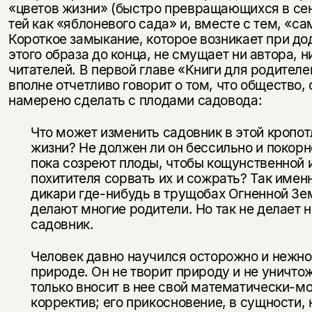
«цветов жизни» (быстро превращающихся в сен
тей как «яблоневого сада» и, вместе с тем, «са
Короткое замыка­ние, которое возникает при д
этого образа до конца, не смущает ни автора, н
читателей. В первой главе «Книги для родителе
вполне отчетливо говорит о том, что общество,
намерено сделать с плодами садовода:
Что может изменить садовник в этой кропот
жизни? Не дол­жен ли он бессильно и покор
пока созреют плоды, чтобы ко­щунственной 
похитителя сорвать их и сожрать? Так имен
дикари где-нибудь в трущобах Огненной Зем
делают многие родители. Но так не делает 
садовник.
Человек давно научился осторожно и нежно
природе. Он не творит природу и не уничтож
только вносит в нее свой матема­тически-м
корректив; его прикосновение, в сущности, н