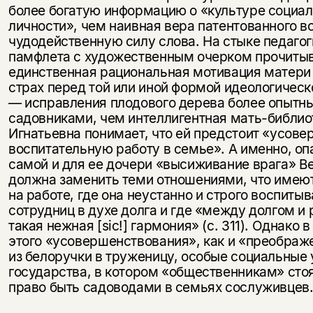
более богатую информацию о «культуре социа
личности», чем наивная вера патентованного в
чудодейственную силу слова. На стыке педа­го
памфлета с художественным очерком прочиты
единствен­ная рациональная мотивация матери 
страх перед той или иной формой идеологическ
— исправления плодового дерева более опытн
садовниками, чем интеллигентная мать-библио
Иг­натьевна понимает, что ей предстоит «усов
воспитательную работу в семье». А именно, оп
самой и для ее дочери «высижи­вание врага» В
должна заменить теми отношениями, что имеют
на работе, где она неустанно и строго воспитыв
сотрудниц в духе долга и где «между долгом и
такая нежная [sic!] гармония» (с. 311). Однако 
этого «усовершенствования», как и «преображ
из белоручки в труженицу, особые социальные
государства, в котором «общественникам» ст
право быть садоводами в семьях сослуживцев