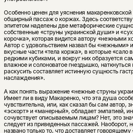
Особенно ценен для уяснения макаренковской
обширный пассаж о коржах. Здесь соответст
эпитетом наделены две метафори­ческие сущно
собственные «струны украинской души» и «сух
корочка», которая видится автору «нежными х
Автор с удоволь­ствием назвал бы «нежными» 
вкусные части «тела коржа», в ко­торые «сало 
редкими кубиками, и вокруг них образуется са
влажное и солоноватое гнездышко, наткнуться 
рас­кусить составляет истинную сущность гас
наслаждения».
А как понять выражение «нежные струны укра
Имеет ли в виду Макаренко, что эта душа особ
чувствительна, или, как сказал бы сам автор, 
«эскорт» и «манерный», обладает эмпатией, ин
сочувствует описываемым лицам? Нет, это зна
следует из приведенных пассажей. Наоборот,
названо только то, что доставляет говорящему