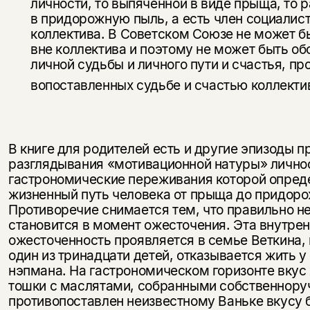
личности, то выпяченной в виде прыща, то 
в придорожную пыль, а есть член социалис
коллектива. В Советском Союзе не может б
вне коллектива и поэтому не может быть о
личной судьбы и личного пути и счастья, пр
вопоставленных судьбе и счастью коллекти
В книге для родителей есть и другие эпизоды п
разглядывания «мотивационной натуры» личнос
гастрономические пережива­ния которой опред
жизненный путь человека от прыща до придоро
Противоречие снимается тем, что правильно н
стано­вится в момент ожесточения. Эта внутре
ожесточенность проявляется в семье Веткина, 
один из тринадцати детей, отказывается жить у
нэпмана. На гастрономическом горизонте вкус
тошки с маслятами, собранными собственнору
противопоставлен неиз­вестному Ваньке вкусу 