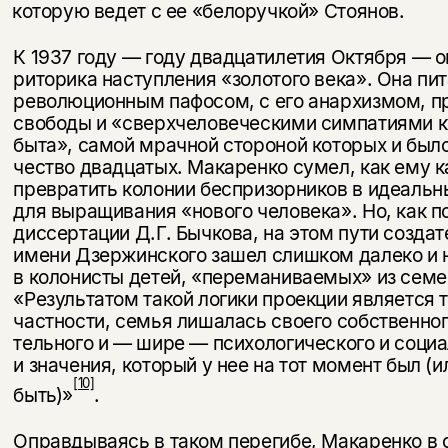
которую ведет с ее «белоруч­кой» Стоянов.
К 1937 году — году двадцатилетия Октября — 
риторика наступ­ления «золотого века». Она пи
революционным пафосом, с его анархизмом, 
свободы и «сверхчеловеческими симпатиями к
быта», самой мрачной стороной которых и был
чество двадцатых. Макаренко сумел, как ему к
превратить колонии беспризорников в идеаль
для выращивания «нового человека». Но, как п
диссертации Д.Г. Бычкова, на этом пути создат
имени Дзержинского зашел слишком далеко и 
в колони­сты детей, «переманиваемых» из семе
«Результатом такой логики проекции является то
частности, семья лишалась своего собственног
тельного и — шире — психологического и соци
и значения, который у нее на тот момент был (ил
[10]
быть)»
.
Оправдываясь в таком перегибе, Макаренко в 