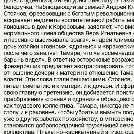
дочь, студентка архитектурного института Тамар
белоручка. Наблюдающий за семьей Андрей К
Стоянов, фре­зеровщик с богатым революцион
вскрывает недочеты воспи­тательной работы ма
явившись в дом к Коробовым, заявляет, что вм
нормального члена общества Вера Игнатьевна 
и пас­сивно высиживала врага». Андрей Климо
дочь хозяйки «говном», «дрянью» и «вражески
после чего заявляет Тамаре, что «в восемнадца
барынь видел». В ответ на осторожные возра­ж
фрезеровщик предлагает экстраполировать по
отношение дочери к матери на отношение Тама
власти. Эти слова стали решающими. Стоянов, 
питает симпатию и к ма­тери, и к дочери. И сф
свою главную претензию, он добивается поист
преображения «говна» и «дряни» в образцовог
как трудового коллектива. Тамара, никогда не 
столу и к раковине, чтобы убрать и вымыть посу
уже о других заботах по хозяйству, в мгновение
становится добропорядочной труженицей се­ме
коллектива. Плакатно-карикатурный эпизод со