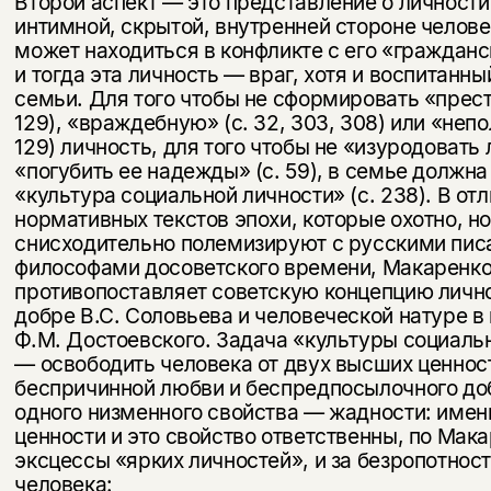
Второй аспект — это представление о личности
интимной, скрытой, внутренней стороне челове
может находиться в конфликте с его «гражданс
и тогда эта личность — враг, хотя и воспитанны
семьи. Для того чтобы не сформировать «прест
129), «враж­дебную» (с. 32, 303, 308) или «неп
129) личность, для того чтобы не «изуродовать 
«погубить ее надежды» (с. 59), в семье должн
«культура социальной личности» (с. 238). В отл
нормативных текстов эпохи, которые охотно, н
снисходительно по­лемизируют с русскими пис
философами досоветского времени, Макаренк
противопоставляет советскую концепцию лично
добре В.С. Соловьева и человеческой натуре в
Ф.М. До­стоевского. Задача «культуры социаль
— освободить человека от двух высших ценнос
беспричинной любви и беспредпосылочного до
одного низменного свойства — жадности: имен
ценности и это свойство ответственны, по Мака
эксцессы «ярких лич­ностей», и за безропотнос
человека: