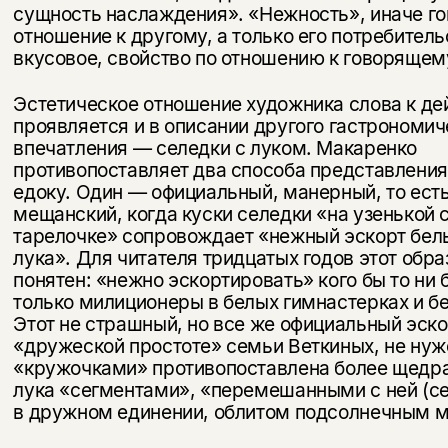
сущность наслаждения». «Нежность», иначе го
отношение к другому, а только его потребитель
вкусовое, свой­ство по отношению к говорящем
Эстетическое отношение художника слова к де
прояв­ляется и в описании другого гастрономич
впечатления — селедки с лу­ком. Макаренко
противопоставляет два способа представления
едоку. Один — официальный, манерный, то есть
мещанский, когда куски селедки «на узенькой 
тарелочке» сопровождает «нежный эскорт бел
лука». Для читателя тридцатых годов этот обра
понятен: «нежно эскортировать» кого бы то ни 
только ми­лиционеры в белых гимнастерках и б
Этот не страшный, но все же официальный эско
«дружеской простоте» семьи Веткиных, не нуже
«кружочками» противопоставлена более щедра
лука «сегментами», «перемешанными с ней (сел
в дружном еди­нении, облитом подсолнечным 