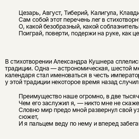
Цезарь, Август, Тиберий, Калигула, Клавди
Сам собой этот перечень лег в стихотворн
О, какой безобразный, какой соблазнитель
Поиграй, поверти, подержи на руке, как ц
В стихотворении Александра Кушнера сплелис
традиции. Одна — астро­номическая, шестой м
календаря стал именоваться в честь импе­рато
у этой традиции некоторое время назад случи
Преимущество наше огромно, в две тысяч
Чем его заслужил я, — никто мне не скаже
Словно мир предо мной развернул свой уз
сюжет,
И я пальцем веду по нему и вперед забега