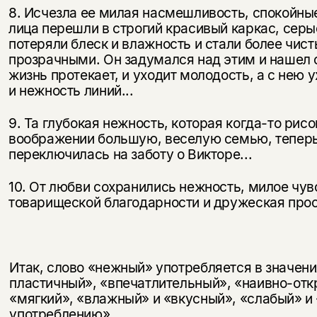
8. Исчезла ее милая насмешливость, спокойны
лица пе­решли в строгий красивый каркас, серы
потеряли блеск и влажность и стали более чис
прозрачными. Он задумался над этим и нашел о
жизнь протекает, и уходит молодость, а с нею 
и нежность линий...
9. Та глубокая нежность, которая когда-то рисо
воображении боль­шую, веселую семью, тепер
переключилась на заботу о Викторе...
10. От любви сохранились нежность, милое чув
товарищеской бла­годарности и дружеская прост
Итак, слово «нежный» употребляется в значен
пластичный», «впечатлительный», «наивно-отк
«мягкий», «влажный» и «вкусный», «слабый» и
употреблению».