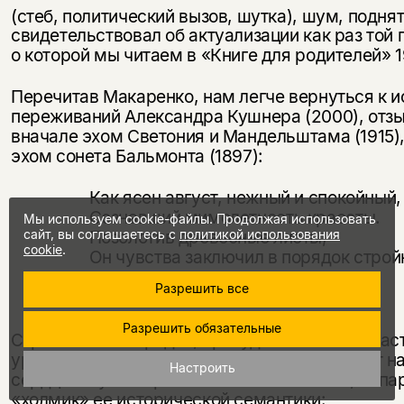
(стеб, политический вызов, шутка), шум, подн
свидетельствовал об актуализации как раз той
о которой мы читаем в «Книге для родителей» 1
Перечитав Макаренко, нам легче вернуться к и
переживаний Алек­сандра Кушнера (2000), от
вначале эхом Светония и Мандель­штама (1915),
эхом сонета Бальмонта (1897):
Как ясен август, нежный и спокойный,
Сознавший мимолетность красоты.
Мы используем cookie-файлы. Продолжая использовать
сайт, вы соглашаетесь с
политикой использования
Позолотив древесные листы,
cookie
.
Он чувства заключил в порядок стройн
Разрешить все
Разрешить обязательные
Стройностью порядка, принудительностью нас
урожайного ме­сяца августа поэт возвращает н
Настроить
сердцевину макаренковской «неж­ности», вспа
«холмик» ее исторической семантики: