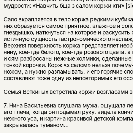
несовершеннолетних
мудрости: «Навчить бща з салом коржи кти» [sic
Скажите, пожалуйста,
Сало вкрапляется в тело коржа редкими кубика
Я соглашаюсь с
Политикой конфиденциальности
вам уже исполнилось 18 лет?
Я соглашаюсь с
Политикой конфиденциальности
них обра­зуется самое приятное, влажное и сол
гнездышко, наткнуться на которое и раскусить
истинную сущность гастрономического на­слаж
подписаться
да
подписаться
Верхняя поверхность коржа представляет нео
нину, кое-где белого, кое-где розового цвета, а
нет, вернуться назад
и сям разбро­саны нежные холмики, сделанные 
тонкой корочки. Корж «з салом» нельзя почему
ножом, а нужно разламывать, и его горячие сл
составляют тоже одну из неповторимых его осо
Семья Веткиных встретила коржи возгласами в
7. Нина Васильевна слушала мужа, ощущала л
его плеча, когда он подымал руку, видела кончи
нежного уса, и картина кра­сивой детской комп
закрывалась туманом...