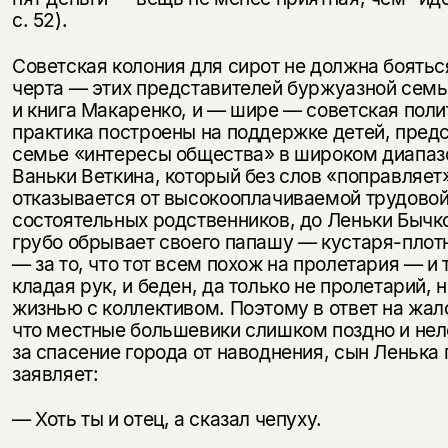
с. 52).
Советская колония для сирот не должна бояться
черта — этих представителей буржуазной семь
и книга Макаренко, и — шире — советская пол
практика построены на поддержке детей, пред
семье «интересы общества» в широком диапаз
Ваньки Веткина, который без слов «поправляет»
отказывается от высокооплачиваемой трудовой
состоятельных родственников, до Леньки Бычк
грубо обрывает своего папашу — кустаря-плот
— за то, что тот всем похож на пролетария — и 
кладая рук, и беден, да только не пролетарий, 
жизнью с коллективом. Поэтому в ответ на жал
что местные большевики слишком поздно и нел
за спасение города от наводнения, сын Ленька
заявляет:
— Хоть ты и отец, а сказал чепуху.