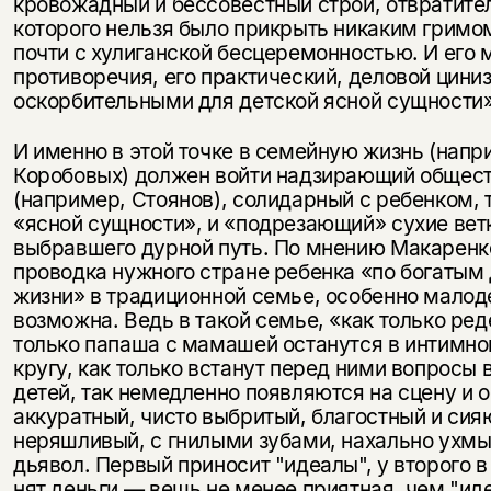
кровожадный и бессо­вестный строй, отвратите
которого нельзя было прикрыть никаким гримо
почти с хулиганской бесцеремонностью. И его
противоречия, его практический, деловой цини
оскорбительными для детской ясной сущности» (
И именно в этой точке в семейную жизнь (напр
Коробовых) должен войти надзирающий общес
(например, Стоянов), солидарный с ре­бенком
«ясной сущности», и «подрезающий» сухие ветки
выбравшего дурной путь. По мнению Макаренк
проводка нужного стране ребенка «по богатым
жизни» в традиционной семье, особенно малоде
возможна. Ведь в такой семье, «как только ре­д
только папаша с мамашей останутся в интимн
кругу, как только встанут перед ними вопросы 
детей, так немед­ленно появляются на сцену и о
аккуратный, чисто выбритый, благостный и сия
неряшливый, с гнилыми зубами, нахально ух­
дьявол. Первый приносит "идеалы", у второго в
нят деньги — вещь не менее приятная, чем "ид