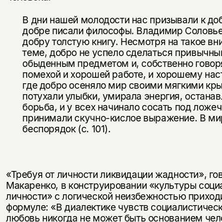
В дни нашей молодости нас призывали к до
добре писали философы. Владимир Соловье
добру толстую книгу. Несмотря на такое вн
теме, добро не успело сделаться привычны
обыденным предметом и, собственно говоря
помехой и хорошей работе, и хорошему нас
где добро осеняло мир своими мягкими кр
потухали улыбки, умирала энергия, останав
борьба, и у всех начинало сосать под ложеч
принимали скучно-кислое выражение. В ми
беспорядок (c. 101).
«Требуя от личности ликвидации жадности», го
Макаренко, в кон­струировании «культуры соци
личности» с логической неизбеж­ностью приход
формуле: «В диалектике чувств социалистическ
любовь никогда не может быть основанием чел