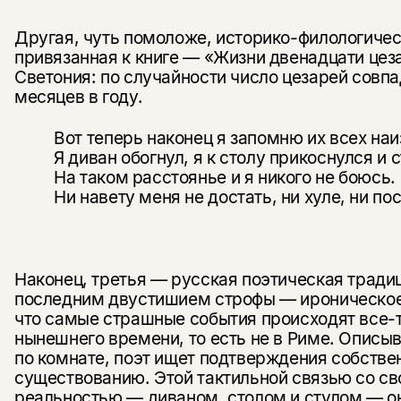
Другая, чуть помоложе, историко-филологичес
привязанная к книге — «Жизни двенадцати цез
Светония: по случайности число цезарей сов­п
месяцев в году.
Вот теперь наконец я запомню их всех наи
Я диван обогнул, я к столу прикоснулся и с
На таком расстоянье и я никого не боюсь.
Ни навету меня не достать, ни хуле, ни пос
Наконец, третья — русская поэтическая традиц
последним двусти­шием строфы — ироническо
что самые страшные события происходят все-т
нынешнего времени, то есть не в Риме. Описы
по комнате, поэт ищет подтверждения собств
существова­нию. Этой тактильной связью со с
реальностью — диваном, столом и стулом — о