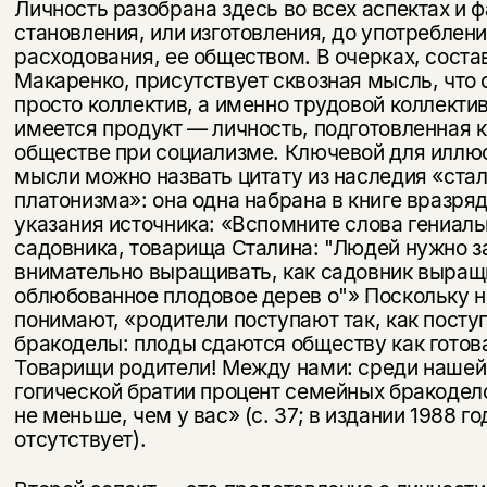
Личность разобрана здесь во всех аспектах и ф
становления, или изготовления, до употреблени
расходования, ее обществом. В очерках, сост
Макаренко, присутствует сквозная мысль, что 
просто коллектив, а именно трудовой коллектив,
имеется про­дукт — личность, подготовленная 
обществе при социализме. Ключевой для иллю
мысли можно назвать цитату из наследия «ста
платонизма»: она одна набрана в книге вразрядк
указания источника: «Вспомните слова гениаль
садовника, товарища Сталина: "Людей нужно з
внимательно вы­ращивать, как садовник выращ
облюбованное плодовое дерев о"» Поскольку н
понимают, «родители по­ступают так, как посту
бракоделы: плоды сдаются обществу как готова
Товарищи родители! Между нами: среди нашей
гогической братии процент семейных бракодел
не меньше, чем у вас» (с. 37; в издании 1988 г
отсутствует).