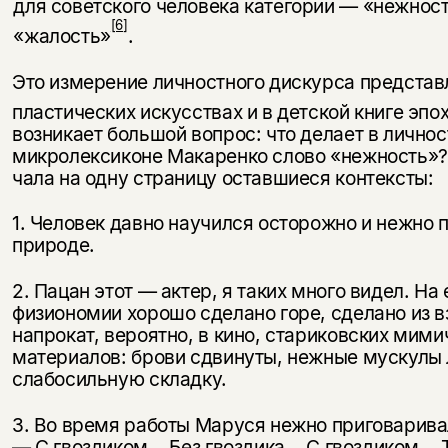
для советского человека ка­тегории — «нежност
[6]
«жалость»
.
Это измерение личностного дискурса представ
пластических искус­ствах и в детской книге эпо
возникает большой вопрос: что делает в лично
микролексиконе Макаренко слово «нежность»?
чала на одну страницу оставшиеся контексты:
1. Человек давно научился осторожно и нежно 
природе.
2. Пацан этот — актер, я таких много видел. На 
физиономии хорошо сделано горе, сделано из в
напрокат, вероятно, в кино, стариковских мими
материалов: брови сдвинуты, нежные мускулы 
слабосильную складку.
3. Во время работы Маруся нежно приговарива
— С гвоздиком... Без гвоздика... С гвоздиком... 