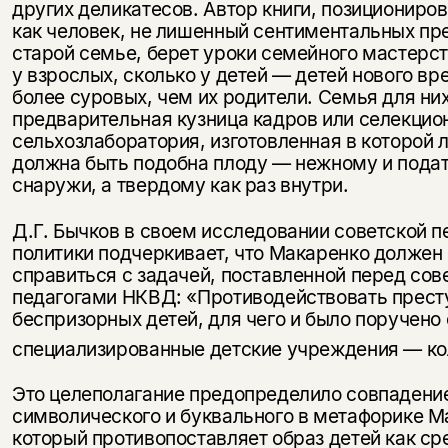
других деликатесов. Автор книги, позицио­ниро
как человек, не лишенный сентиментальных пр
старой семье, берет уроки семейного мастерст
у взрослых, сколько у детей — детей нового вр
более суровых, чем их роди­тели. Семья для ни
предварительная кузница кадров или селекцио
сельхозлаборатория, изготовленная в которой 
должна быть подобна плоду — нежному и пода
снаружи, а твердому как раз внутри.
Д.Г. Бычков в своем исследовании советской п
политики подчеркивает, что Макаренко должен
справиться с задачей, поставлен­ной перед со
педагогами НКВД: «Противодействовать престу
беспризорных детей, для чего и было поручено
специализирован­ные детские учреждения — к
Это целеполагание предопределило совпадени
символического и бук­вального в метафорике М
который противопоставляет образ детей как ср