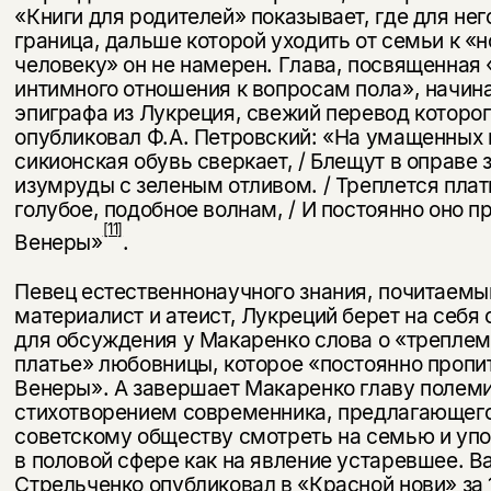
«Книги для родителей» показывает, где для нег
граница, дальше которой ухо­дить от семьи к «
человеку» он не намерен. Глава, посвященная 
интимного отношения к вопросам пола», начина
эпиграфа из Лукреция, свежий перевод которог
опубликовал Ф.А. Петров­ский: «На умащенных 
сикионская обувь сверкает, / Блещут в оправе 
изумруды с зеленым отливом. / Треплется плат
голубое, по­добное волнам, / И постоянно оно 
[11]
Венеры»
.
Певец естественнонаучного знания, почитаемы
материалист и атеист, Лукреций берет на себя
для обсуждения у Макаренко слова о «трепле
платье» любовницы, которое «постоянно пропи­
Венеры». А завершает Макаренко главу полеми
стихотво­рением современника, предлагающег
советскому обществу смотреть на семью и уп
в половой сфере как на явление устаревшее. В
Стрельченко опубликовал в «Красной нови» за 