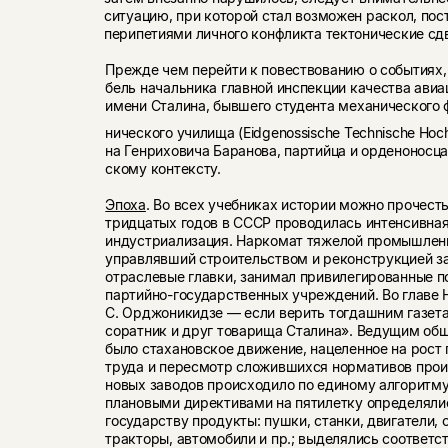
ситуацию, при которой стал возможен раскол, пос
перипетиями личного конфликта тектонические сд
Прежде чем перейти к повествованию о событиях, 
бель начальника главной инспекции качества авиа
имени Сталина, бывшего студента механического 
нического училища (Eidgenossische Technische Hoch
на Генриховича Баранова, партийца и орденоносца
скому контексту.
Эпоха
. Во всех учебниках истории можно прочесть
тридцатых годов в СССР проводилась интенсивна
индустриализация. Наркомат тяжелой промышлен
управлявший стро­ительством и реконструкцией з
отраслевые главки, за­нимал привилегированные п
партийно-государственных уч­реждений. Во главе
С. Орджоникидзе — если верить тогдашним газет
соратник и друг товарища Сталина». Веду­щим о
было стахановское движение, нацеленное на рост
труда и пересмотр сложившихся нормативов про­и
новых заводов происходило по единому алгоритму:
плановыми директивами на пятилетку определяли
государству продукты: пушки, станки, двигатели, 
тракторы, автомобили и пр.; выделялись соответ