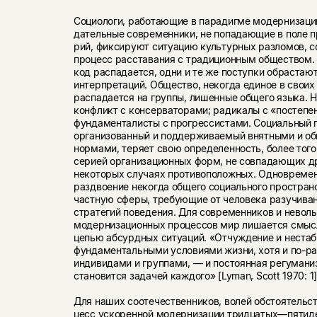
Социологи, работающие в парадигме модернизации
дательные современники, не попадающие в поле п
рий, фиксируют ситуацию культурных разломов,
процесс расставания с традиционным обществом.
код распа­дается, одни и те же поступки обраста
интерпретаций. Обще­ство, некогда единое в своих
распадается на группы, лишенные общего языка. 
конфликт с консерваторами; радикалы с «постепе
фундаменталисты с прогрессистами. Соци­альный 
организованный и поддерживаемый внятными и о
нормами, теряет свою определенность, более того
серией организационных форм, не совпадающих дру
некоторых случаях противоположных. Одновреме
раздвоение некогда общего социального простран
част­ную сферы, требующие от человека разучива
стратегий поведения. Для современников и невол
модернизационных процессов мир лишается смысл
цепью абсурдных ситуа­ций. «Отчуждение и неста
фундаментальными усло­виями жизни, хотя и по-
индивидами и группами, — и постоянная регумани
становится задачей каждого» [Lyman, Scott 1970: 1]
Для наших соотечественников, волей обстоятельст
цесс ускоренной модернизации тридцатых—пятиде