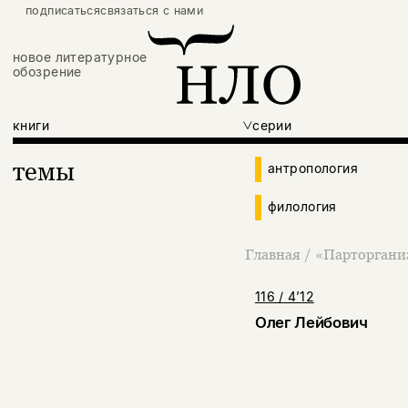
подписаться
связаться с нами
новое литературное
обозрение
книги
серии
темы
антропология
филология
Главная
/
«Парторганиз
116 / 4’12
Олег Лейбович