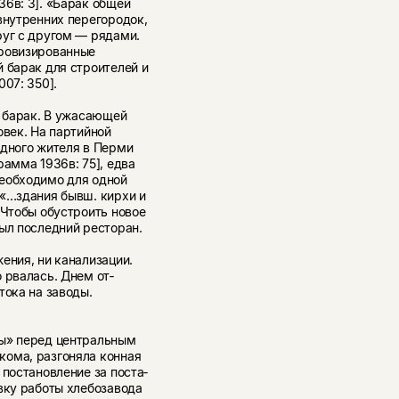
6в: 3]. «Барак общей
внутренних перегородок,
руг с другом — рядами.
провизированные
 барак для строителей и
07: 350].
а барак. В ужасающей
овек. На партийной
одного жителя в Перми
рамма 1936в: 75], едва
необходимо для одной
 «…здания бывш. кирхи и
 Чтобы обустроить новое
рыл последний ресторан.
ния, ни канализа­ции.
 рвалась. Днем от­
тока на заводы.
ты» перед центральным
кома, разгоняла конная
 постановление за поста­
вку работы хлебозавода