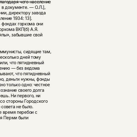
лагодаря чего население
 в документе. — О.Л.],
нии, директору завода
ление 1934: 13].
 фондах горкома они
оркома ВКП(б) А.Я.
япы», забывшие свой
коммунисты, сидящие там,
Несколько дней тому
или, что пятидневный
чению — без ведома
азывают, что пятидневный
но, деньги нужны, фонды
но только одно: честное
сознание своего долга
ешь. Ни первого, ни
я со стороны Городского
 совета не было.
е время перебои с
ся Перми были