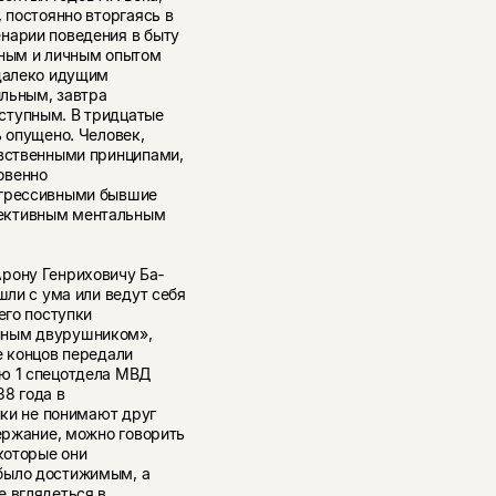
, постоянно вторгаясь в
енарии поведения в быту
вным и личным опытом
 далеко идущим
ильным, завтра
ступным. В тридцатые
ь опущено. Человек,
авственными принципами,
овенно
агрессивными бывшие
ек­тивным ментальным
рону Генриховичу Ба­
шли с ума или ведут себя
его поступки
нным двурушником»,
е концов передали
ию 1 спецотдела МВД
38 года в
ики не понимают друг
держание, можно говорить
 которые они
было до­стижимым, а
е вглядеться в