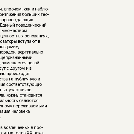
, впрочем, как и наблю­
ритяжения больших тео­
 сопровождающих
 Единый поведенческий
ют множеством
 ценностных основаниях,
Новаторы вступают в
новцами»;
порядок, вертикально
бщепризнанными
, за­мещается целой
г с дру­гом и в
нно происходит
ства на публичную и
ния соответствующих
ьных участников
а, жизнь становится
бильность являются
разному переживаемыми
зация человека
.
в вовлеченных в про­
сятых годов XX века,