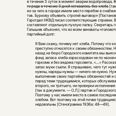
в течение 3 суток в момент аварии водопровода,
б
го рода в течение 3 дней оставалось без хлеба
[так
из-за чего в городе имели место перебои в снабже
тов. Бур­кову объявить строгий выговор» [Постанов
Горотдел НКВД писал соответствующие справки. В
составляют отдель­ную пухлую папку. Секретарь г
Голышев объяснял, что во всем виноваты «головот
партийный долг:
Я Вам скажу, почему нет хлеба. Потому что 
пре­ступно относятся к своим обязанностям. 
назад на бюро Городского комитета мы выясн
фонд запаса хлеба израсходован не по назна
горкома и без ведома горсовета. <...> Расск
запас муки съели. Я спра­шиваю, чего тут нуж
нужны, наряды нужны — ничего не нужно. Нуж
выполнение своих партий­ных обязанностей и 
перед теми трудящимися, кото­рых обслужива
второго, ни третьего, ни проверки ис­полнени
[так в документе. — О.Л.] партии и Городского
Поэтому у нас имели место в самое последне
хлебом. Вот поэтому на этой почве трудящие
недовольны [Стенограмма 1936а: 48—49].