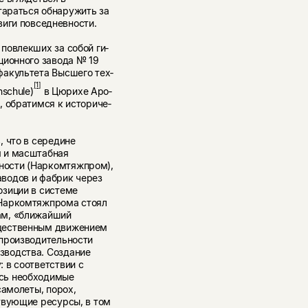
тараться обнаружить за
виги повседневности.
повлекших за собой ги­
ционного завода № 19
факультета Высшего тех­
[1]
schule)
в Цюрихе Аро­
, обратимся к историче­
, что в середине
я и масштабная
ности (Наркомтяжпром),
аводов и фабрик через
озиции в системе
 Наркомтяжпрома стоял
ам, «ближайший
бщественным движением
 производительности
зводства. Создание
 в соответствии с
сь не­обходимые
самолеты, порох,
ствующие ресурсы, в том