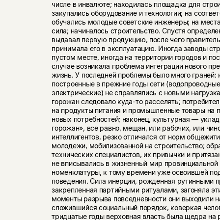
числе в инвалюте; находилась площадка для строи
закупались оборудование и технологии; на соотв
обучались молодые советские инженеры; на мест
сила; на­чиналось строительство. Спустя определ
выдавал первую продукцию, после чего правител
принимала его в эксплуатацию. Иногда заводы стр
пустом месте, иногда на территории городов и по
случае возникала проблема интеграции нового пр
жизнь. У последней проблемы было много граней
построенные в прежние годы сети (во­допроводные
электрические) не справлялись с новыми нагруз
горожан следовало куда-то расселять; по­требит
на продукты питания и промышленные то­вары на п
новых потребностей; наконец, культурная — укла
горожан», все равно, мещан, или рабочих, или чино
интеллигентов, резко отличался от норм общежит
молодежи, мобилизованной на строительство; обр
тех­нических специалистов, их привычки и притязан
не вписывались в жизненный мир провинциальной
номенклатуры, к тому времени уже освоившей по
поведения. Сила инерции, рожденная рутинными 
закрепленная партийными ритуалами, загоняла эти
моменты разрыва повсе­дневности они выходили н
сложившийся социальный порядок, коверкая чело
тридцатые годы верховная власть была щедра на