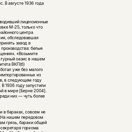
. В августе 1936 года
изводивший лицензионные
вке М-25, только что
районного центра
сия, обследовавшая
принять завод в
 производства: белые
ещениях. «Возьмите
ьтурный оазис в нашем
итета ВКП(б)
аботал уже без малого
 им­портированных из
в, в сле­дующем году
 В 1936 году запустили
й в мире [Берне 2004].
реди них — чуть бо­лее
и в бараках, совсем не
 «На нашем передовом
там грязь, бараки общей
 секретаря горкома