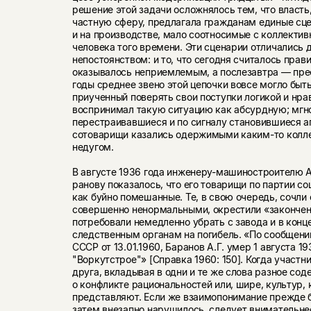
ре­шение этой задачи осложнялось тем, что власть
част­ную сферу, предлагала гражданам единые сц
и на производстве, мало соотносимые с коллекти
человека того времени. Эти сценарии отличались
непостоянством: и то, что сегодня считалось прав
оказывалось неприемлемым, а послезавтра — пре
годы среднее звено этой цепочки вовсе могло быт
приученный поверять свои поступки логикой и нр
воспринимал такую ситуацию как абсурдную; мгн
перестраивавшиеся и по сигналу становившиеся 
сотоварищи казались одержимыми каким-то колл
недугом.
В августе 1936 года инженеру-машиностроителю А
ранову показалось, что его товарищи по партии со
как буйно помешанные. Те, в свою очередь, сочли 
совершенно ненормальными, окрестили «законче
потребовали не­медленно убрать с завода и в конц
следственным органам на погибель. «По сообщен
СССР от 13.01.1960, Бара­нов А.Г. умер 1 августа 19
"Воркутстрое"» [Справка 1960: 150]. Когда участн
друга, вкладывая в одни и те же слова разное со
о конфликте рациональностей или, шире, куль­тур,
представляют. Если же взаимопонимание прежде 
затем внезапно нарушилось, следует внимательне