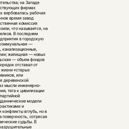
тельства; на Западе
етствующих фирмах
ах вербовалась рабочая
енное время завод
ьственная комиссия
оили, что называется, на
селков. В последнем
едприятия в городскую
: коммунальная —
, канализационные,
ками; жилищная — новых
ельская — объем фондов
орядок отставал от
д жизни «старых
в­ников, или
ия деревенской
аз мысли инженерно-
ия, тяга к цивилизации
 партийной
дданнические модели
практиками и
 конфликты вглубь, но в
а поверхность, сотрясая
веческие судьбы. В
 разрушительные