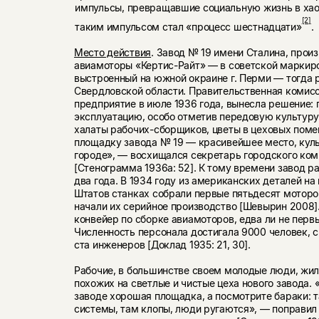
импульсы, превращавшие социальную жизнь в хаос
[2]
таким импульсом стал «процесс шестнадцати»
.
Место действия
. Завод № 19 имени Сталина, про
авиамоторы «Кертис-Райт» — в советской маркиро
вы­строенный на южной окраине г. Перми — тогда 
Свердлов­ской области. Правительственная комис
предприятие в июле 1936 года, вынесла решение: 
эксплуатацию, особо от­метив передовую культуру
халаты рабочих-сборщиков, цветы в цеховых пом
площадку завода № 19 — красивей­шее место, кул
городе», — восхищался секретарь го­родского ком
[Стенограмма 1936а: 52]. К тому времени завод р
два года. В 1934 году из американских деталей на
Штатов станках собрали первые пятьдесят моторо
начали их серийное производство [Шевырин 2008].
конвейер по сборке авиамоторов, едва ли не первы
Численность персонала достигала 9000 человек, с
ста инженеров [Доклад 1935: 21, 30].
Рабочие, в большинстве своем молодые люди, жил
похожих на светлые и чистые цеха нового завода.
за­воде хорошая площадка, а посмотрите бараки: 
си­стемы, там клопы, люди ругаются», — поправил