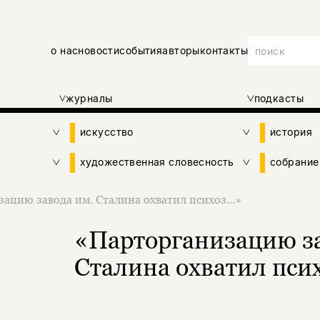
о нас
новости
события
авторы
контакты
журналы
подкасты
искусство
история
художественная словесность
собрание
ацию завода им. Сталина охватил психоз...»
«Парторганизацию за
Сталина охватил псих