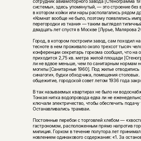
сотрудник авиамоторного завода [Стенограмма 193
системы», здесь упомянутый, — это строение без 
в котором койки или нары располагались рядом д
«Комнат вообще не было, поэтому появлялись им
перегородки из ткани» — таким выглядел типичный
двадцать лет спустя в Москве [Лурье, Малярова 20
Город, в котором построили завод, сам походил н
тесноте в нем проживало около трехсот тысяч чел
конференции секретарь горкома сообщил, что на 
приходится 2,75 кв. метра жилой площади [Стеног
ли не вдвое меньше, чем по санитарным нормам 
могилы [Санитарные 1960]. Под жилье отводились
сина­гоги», будки обходчика, помещения столовых.
об­щежитие, городской совет летом 1936 года зак
В так называемых квартирах не было ни водоснабже
Тонкая нитка водопровода едва ли не еженедельно
ключали электричество, чтобы обеспечить подачу 
Останав­ливались трамваи.
Постоянные перебои с торговлей хлебом — «хвос
гастрономом, расположенным прямо напротив гор
милиция. Горком в течение полутора лет принимал
новлением одинакового содержания: «1. За остано