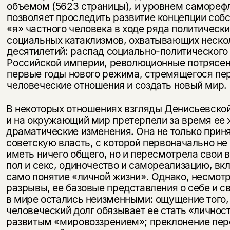
объемом (5623 страницы), и уровнем самореф
позволяет проследить развитие концепции соб
«я» частного человека в ходе ряда поли­тически
социальных катаклизмов, охватывающих неско
десятилетий: распад социально-политического
Российской империи, револю­ционные потрясен
первые годы нового режима, стремящегося пе
человеческие отношения и создать новый мир.
В некоторых отношениях взгляды Денисьевской
и на окружающий мир претерпели за время ее 
драматические изменения. Она не только прин
советскую власть, с которой первоначально не
иметь ничего общего, но и пересмотрела свои 
пол и секс, одиночество и самореа­лизацию, вк
само понятие «личной жизни». Однако, несмотр
разрывы, ее базовые представления о себе и с
в мире остались не­изменными: ощущение того, 
человеческий долг обязывает ее стать «личнос
развитым «мировоззрением»; преклонение пер