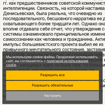
гг. как предшественников советской коммунис
интел­лигенции. Связность, на которой настаив
Денисьевская, была реальна, что очевидно из
последовательного, бесшовного нарратива ее 
охваты­вающего более тридцати лет. Однако он
вполне отдавала себе отчет, что утверждение 
системы ознаменовало принципиальное измене
самосознании как человека и гражданина. Акт
импульс больше­вистского проекта выбил ее из
привычного мечтательного состояния, заставив
над собой, причем не только на страницах днев
Мы используем cookie-файлы. Продолжая использовать
революции саморепрезентация Денисьевской 
сайт, вы соглашаетесь с
политикой использования
«новой женщины» едва ли была чем- то больш
cookie
.
позой, игрой, как она признавала позже, ее
«воображения». Но впоследствии она начала
Разрешить все
перерабатывать фундаментальные аспекты св
частной, профессиональной и общественной жи
Разрешить обязательные
попытке испытать — а не просто вообразить —
коллективистское существование.
Настроить