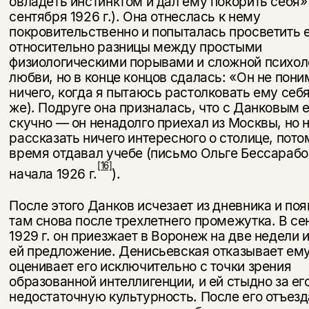
овладеть инстинктом и дал ему покорить себя»
сентября 1926 г.). Она отнеслась к нему
покровительственно и попыталась просветить 
относительно разницы между простыми
физиологическими порывами и сложной психол
любви, но в конце концов сдалась: «Он не пони
ничего, когда я пытаюсь растолковать ему себя
же). Подруге она призналась, что с Данковым 
скучно — он ненадолго приехал из Москвы, но 
рассказать ничего интересного о столице, пото
время отдавал учебе (письмо Ольге Бессараб
[16]
начала 1926 г.
).
После этого Данков исчезает из дневника и по
там снова после трех­летнего промежутка. В се
1929 г. он приезжает в Воронеж на две недели 
ей предложение. Денисьевская отказывает ему
оценивает его исключительно с точки зрения
образованной интеллигенции, и ей стыдно за ег
недостаточную культурность. После его отъезд