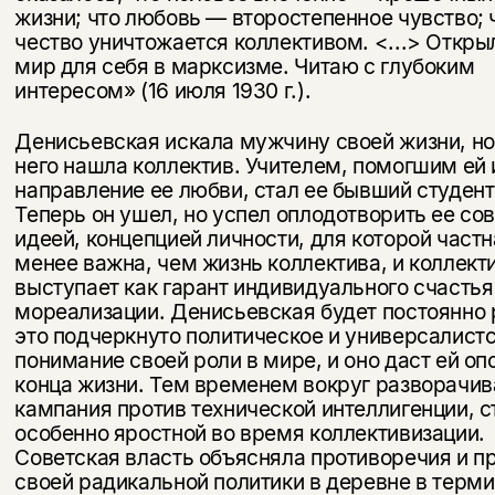
жизни; что любовь — второстепенное чувство; 
чество уничтожается коллективом. <...> Откры
мир для себя в марк­сизме. Читаю с глубоким
интересом» (16 июля 1930 г.).
Денисьевская искала мужчину своей жизни, но
него нашла коллек­тив. Учителем, помогшим ей
направление ее любви, стал ее бывший студен
Теперь он ушел, но успел оплодотворить ее со
идеей, концепцией личности, для которой част
менее важна, чем жизнь коллектива, и коллект
выступает как гарант индивидуального счастья 
мореализации. Денисьевская будет постоянно 
это подчеркнуто по­литическое и универсалист
понимание своей роли в мире, и оно даст ей оп
конца жизни. Тем временем вокруг разворачи
кампания про­тив технической интеллигенции, 
особенно яростной во время кол­лективизации.
Советская власть объясняла противоречия и п
своей радикальной политики в деревне в терм