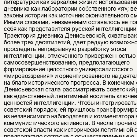
литературой как зеркалом жизни; использован
дневника как лаборатории собственного «я»; ве
законы истории как источник окончательного с
Иными словами, неизменным оставалось ее п
себя как представителя русской интел­лигенции
Траектория дневника Денисьевской, охватыв
более трех десятилетий, дает редкую возможн
проследить непрерывную разработку этоса
интеллигенции, отмеченного приверженностью 
самосовершенствова­нию, предполагающего
формирование целостного универсалистского
«мировоззрения» и ориентированного на деяте
на благо исторического про­гресса. В конечном
Денисьевская стала рассматривать советский
как единственный легитимный носитель ключе
ценностей интеллигенции. Чтобы интегрировать
советский порядок, ей пришлось трансформиро
из независимого наблюдателя и комментатора 
коммунистического ак­тивиста. В числе прочего
советской власти как исторически легитим­ной 
предполагало согласие с осуществляемым ею