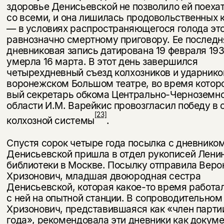
здоровье Денисьевской не позволило ей поеха
со всеми, и она лишилась продовольственных 
— в условиях распространяющегося голода эт
равнозначно смертному приговору. Ее последн
дневниковая запись датирована 19 февраля 193
умерла 16 марта. В этот день завершился
четырехдневный съезд колхоз­ников и ударнико
воронежском Большом театре, во время которо
вый секретарь обкома Центрально-Черноземн
области И.М. Варейкис про­возгласил победу в 
[23]
колхозной системы
.
Спустя сорок четыре года посылка с дневнико
Денисьевской пришла в отдел рукописей Лени
библиотеки в Москве. Посылку от­правила Веро
Хризонович, младшая двоюродная сестра
Денисьевской, которая какое-то время работа
с ней на опытной станции. В со­проводительно
Хризонович, представившаяся как «член партии
года», рекомендовала эти дневники как докуме