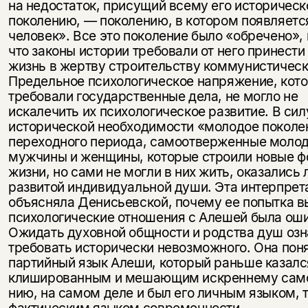
на недостаток, присущий всему его историчес
поколению, — поколению, в котором появляетс
человек». Все это поколение было «обречено»,
что законы ис­тории требовали от него принест
жизнь в жертву строительству ком­мунистическ
Предельное психологическое напряжение, кото
требовали государственные дела, не могло не
искалечить их психологическое развитие. В сил
исторической необходимости «молодое поколе
пере­ходного периода, самоотверженные моло
мужчины и женщины, которые строили новые 
жизни, но сами не могли в них жить, оказались
развитой индивидуальной души. Эта интерпрет
объясняла Денисьевской, почему ее попытка в
психологические отношения с Алешей была оши
Ожидать духовной общности и родства душ оз
требовать ис­торически невозможного. Она поня
партийный язык Алеши, который раньше казалс
клишированным и мешающим искреннему сам
нию, на самом деле и был его личным языком, 
фактическим языком современности.