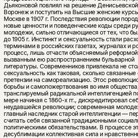
Дьяконовой повлиял на решение Денисьевской
Воронеж и поступить на Высшие женские курсы
Москве в 1907 г. Послед­ствия революции поро
новые ценности и поведенческие коды среди ру
молодежи, сильно отличающиеся от тех, что бы
до 1905 г. Ин­стинкт и сексуальность стали рас
терминами в российских газетах, журналах и 
процесс, лишь отчасти объясняемый реформой
вызванным ею распространением бульварной
литературы. Современников привлекала не сто
сексуальность как таковая, сколько связанные 
претензии на самореализацию. Этос революци
борьбы и самопожерт­вования во имя общества
транслируемый радикальной интеллигенцией п
мере начиная с 1860-х гг., дискредитировал себ
неудавшейся революции; современная молод
главный наследник старой интелли­генции — пе
считать себя связанной традиционными социа
политическими обязательствами. В процессе э
десублимации коллектив­ная сила и нравствен