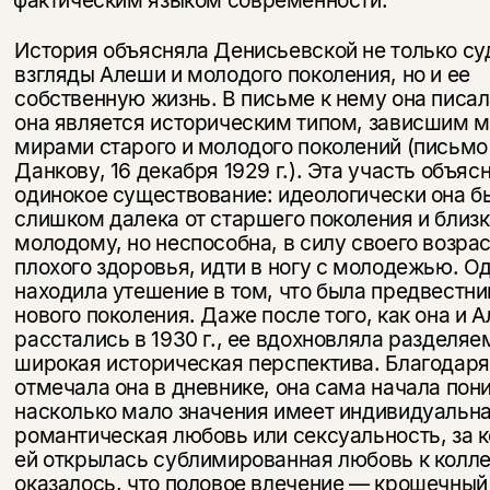
История объясняла Денисьевской не только су
взгляды Алеши и молодого поколения, но и ее
собственную жизнь. В письме к нему она писала
она является историческим типом, зависшим 
мирами старого и молодого поколений (письмо
Данкову, 16 декабря 1929 г.). Эта участь объяс
одинокое существование: идеологически она б
слишком далека от старшего поколения и близ
молодому, но неспособна, в силу своего воз­рас
плохого здоровья, идти в ногу с молодежью. О
находила уте­шение в том, что была предвестн
нового поколения. Даже после того, как она и 
расстались в 1930 г., ее вдохновляла разделяе
широ­кая историческая перспектива. Благодар
отмечала она в дневнике, она сама начала пон
насколько мало значения имеет индивидуальн
романтическая любовь или сексуальность, за 
ей открылась суб­лимированная любовь к колле
оказалось, что половое влечение — крошечный