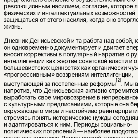
революционным наси­лием, согласие, которое 
физических и интеллектуальных возможностей
защищаться от этого насилия, когда оно вторгло
жизнь.
Дневник Денисьевской и та работа над собой, 
он одновременно документирует и двигает впе
вносит коррективы в популярный нарратив о р
интеллигенции как жертве советской власти и о
большевистских ценностях как органически чу
«прогрессивным» воззрениям интелли­генции,
[2]
выступающей за постепенные реформы
. Мы 
напротив, что Денисьевская активно стремитс
выработать свое мировоззрение в непрерывно
с культурными предписаниями, которые она бе
окружающего мира и настойчиво реинтерпрети
стремясь понять исторические нужды сегодня
и адаптироваться к ним. Периоды социально-
политических потрясений — наиболее плодотв
почва для дневника Денисьевской, по­скольку 