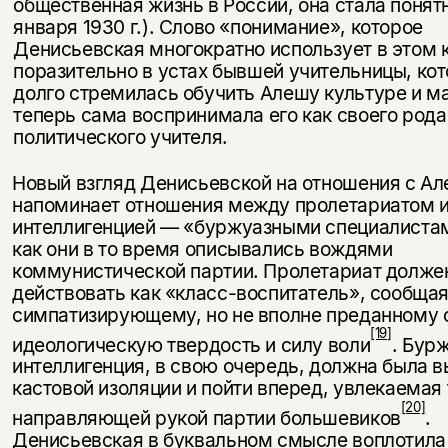
общественная жизнь в России, она стала понят
января 1930 г.). Слово «понимание», которое
Денисьевская многократно использует в этом к
поразительно в устах бывшей учитель­ницы, ко
долго стремилась обучить Алешу культуре и м
теперь сама воспринимала его как своего рода
политического учителя.
Новый взгляд Денисьевской на отношения с А
напоминает отноше­ния между пролетариатом и
интеллигенцией — «буржуазными спе­циалиста
как они в то время описывались вождями
коммунистической партии. Пролетариат долже
действовать как «класс-воспитатель», со­обща
симпатизирующему, но не вполне преданному 
[19]
идео­логическую твердость и силу воли
. Бур
интеллигенция, в свою оче­редь, должна была в
кастовой изоляции и пойти вперед, увлекаемая
[20]
направляющей рукой партии большевиков
.
Денисьевская в буквальном смысле воплотила