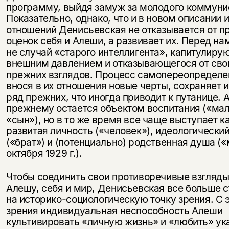
программу, выйдя замуж за молодого коммуни
Показательно, однако, что и в новом описании 
отношений Денисьевская не отказывается от п
оценок себя и Алеши, а развивает их. Перед н
не случай «старого интеллигента», капитулиру
внешним давлением и отказывающегося от сво
прежних взглядов. Процесс самопереопределе
внося в их отношения новые черты, сохраняет 
ряд прежних, что иногда приводит к путанице. 
прежнему остается объектом воспитания («мал
«сын»), но в то же время все чаще выступает к
развитая личность («человек»), идеологически
(«брат») и (потенциально) родственная душа («
октября 1929 г.).
Чтобы соединить свои противоречивые взгляды
Алешу, себя и мир, Денисьевская все больше 
на историко-социологическую точку зрения. С 
зрения индивидуальная неспособность Алеши
культивировать «личную жизнь» и «любить» ук