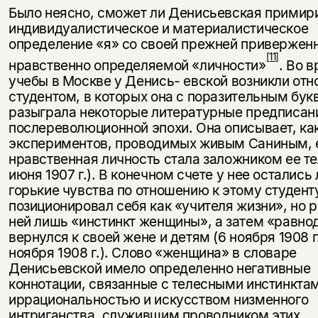
Было неясно, сможет ли Денисьевская примир
индивидуалистическое и материалистическое
определение «я» со своей прежней привержен
[11]
нравственно определяемой «личности»
. Во 
учебы в Москве у Денись- евской возникли отн
студентом, в которых она с поразительным бу
разыграла некоторые литературные предписан
послереволю­ционной эпохи. Она описывает, как
экспериментов, проводимых жи­вым Саниным, 
нравственная личность стала заложником ее те
июня 1907 г.). В конечном счете у нее остались
горькие чувства по отношению к этому студент
позиционировал себя как «учителя жизни», но р
ней лишь «инстинкт женщины», а затем «равн
вернулся к своей жене и детям (6 ноября 1908 г.
ноября 1908 г.). Слово «женщина» в словаре
Денисьевской имело определенно негативные
коннотации, связан­ные с телесными инстинкта
иррациональностью и искусством низменного
интриганства, служившим проводником этих