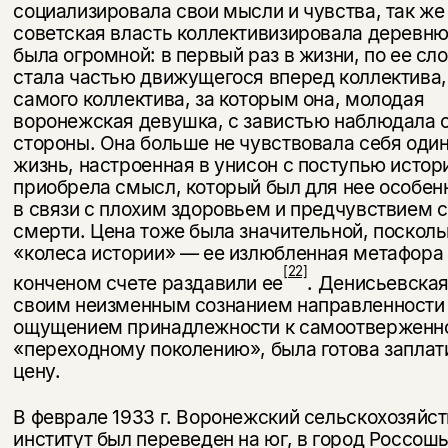
социализиро­вала свои мысли и чувства, так же
советская власть коллективизировала деревню
была огромной: в первый раз в жизни, по ее сл
стала частью движущегося вперед коллектива,
самого коллектива, за ко­торым она, молодая
воронежская девушка, с завистью наблюдала 
стороны. Она больше не чувствовала себя один
жизнь, настроенная в унисон с поступью истор
приобрела смысл, который был для нее особен
в связи с плохим здоровьем и предчувствием 
смерти. Цена тоже была значительной, посколь
«колеса истории» — ее излюбленная метафора
[22]
конченом счете раздавили ее
. Денисьевская
своим неизменным созна­нием направленности 
ощущением принадлежности к самоотвер­жен
«переходному поколению», была готова заплат
цену.
В феврале 1933 г. Воронежский сельскохозяйс
институт был переведен на юг, в город Россош