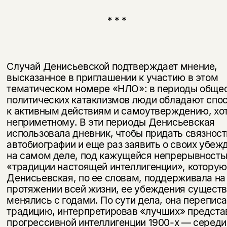
* * *
Случай Денисьевской подтверждает мнение,
высказанное в приглашении к участию в этом
тематическом номере «НЛО»: в периоды обще
по­литических катаклизмов люди обладают спо
к активным действиям и самоутверждению, хот
неприметному. В эти периоды Денисьевская
использовала дневник, чтобы придать связност
автобиографии и еще раз заявить о своих убеж
на самом деле, под кажущейся непрерывност
«традиции настоящей интеллигенции», которую
Денисьевская, по ее словам, поддерживала на
протяжении всей жизни, ее убеждения сущест
менялись с годами. По сути дела, она переписа
традицию, интерпрети­ровав «лучших» предста
прогрессивной интеллигенции 1900-х — се­реди