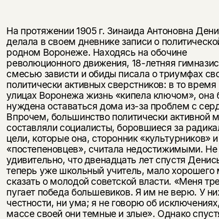
На протяжении 1905 г. Зинаида Антоновна Ден
делала в своем дневнике записи о политическо
родном Воронеже. Находясь на обочине
революционного движения, 18-летняя гимназис
смесью зависти и обиды писала о триумфах св
политически активных сверстников: в то время 
улицах Воронежа жизнь «кипела ключом», она 
нуждена оставаться дома из-за проблем с сер
Впрочем, большинство по­литически активной 
составляли социалисты, боровшиеся за радик
цели, которые она, сторонник «культурников» и
«постепеновцев», считала недостижимыми. Не
удивительно, что двенадцать лет спустя Денис
теперь уже школьный учитель, мало хорошего 
сказать о молодой советской власти. «Меня тр
пугает победа большевиков. Я им не верю. У ни
честности, ни ума; я не говорю об исключениях,
массе своей они темные и злые». Однако спус