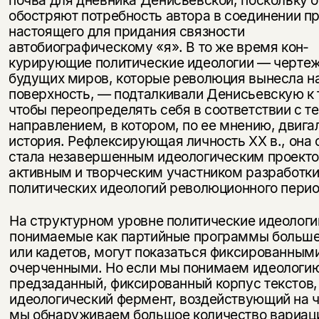
обостряют потребность автора в соединении п
настоя­щего для придания связности
автобиографическому «я». В то же время кон­
курирующие политические идеологии — черте
будущих миров, которые революция вынесла н
поверхность, — подталкивали Денисьевскую к 
чтобы переопределять себя в соответствии с т
направлением, в котором, по ее мнению, двига
история. Рефлексирующая личность XX в., она
стала незавершенным идеологическим проекто
активным и творческим участником разработк
политических идеологий революционного перио
На структурном уровне политические идеологи
понимаемые как партий­ные программы больш
или кадетов, могут показаться фиксированными
очерченными. Но если мы понимаем идеологию
предзаданный, фиксированный корпус текстов, 
идеологический фермент, воздействую­щий на 
мы обнаруживаем большое количество вариац