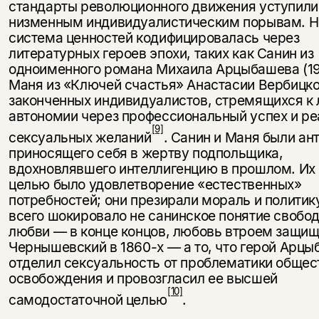
стандарты революционного движения уступили 
низменным индивидуалистическим порывам. Н
система ценностей кодифицировалась через
литературных героев эпохи, таких как Санин из
одноименного романа Михаила Арцыбашева (19
Маня из «Ключей счастья» Анастасии Вербицкой
законченных индивидуалистов, стре­мящихся к
автономии через профессиональный успех и р
[9]
сексуальных желаний
. Санин и Маня были а
приносящего себя в жертву подпольщика,
вдохновлявшего интеллигенцию в прошлом. Их 
целью было удовлетворение «естественных»
потребностей; они прези­рали мораль и политик
всего шокировало не санинское понятие свобо
любви — в конце концов, любовь втроем защи
Чернышев­ский в 1860-х — а то, что герой Арц
отделил сексуальность от проб­лематики общес
освобождения и провозгласил ее высшей
[10]
самодостаточной целью
.