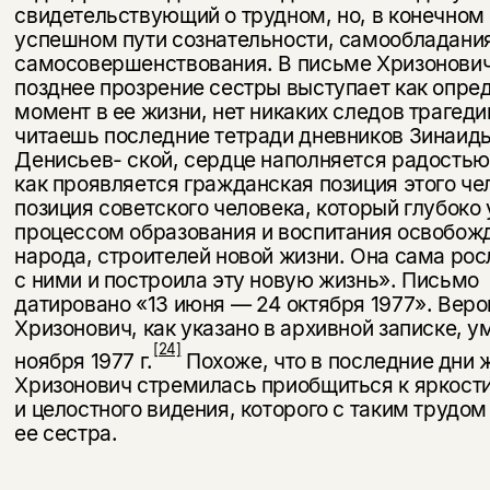
свидетельствующий о трудном, но, в конечном 
успешном пути сознательности, самообладания
самосовершенствования. В письме Хризонович
позднее прозрение сестры выступает как опр
момент в ее жизни, нет никаких следов трагеди
читаешь последние тетради дневников Зинаид
Денисьев- ской, сердце наполняется радостью
как проявляется гражданская позиция этого че
позиция советского человека, который глубоко
процессом образования и воспитания освобож
народа, строителей новой жизни. Она сама рос
с ними и построила эту новую жизнь». Письмо
датировано «13 июня — 24 октября 1977». Веро
Хризонович, как указано в архивной записке, у
[24]
ноября 1977 г.
Похоже, что в последние дни 
Хризонович стремилась приобщиться к яркости
и целостного видения, которого с таким трудом
ее сестра.