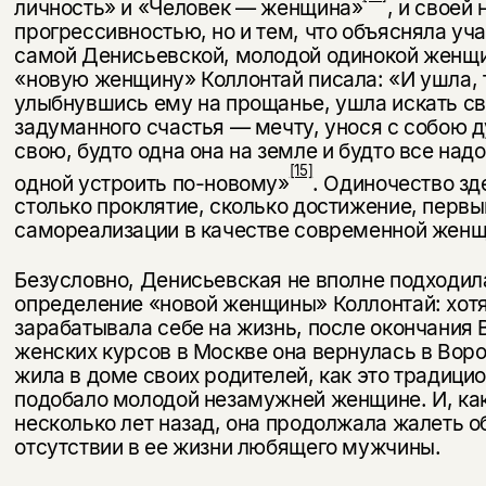
личность» и «Человек — женщина»
, и своей 
прогрессивностью, но и тем, что объясняла уч
самой Денисьевской, молодой одинокой женщ
«новую женщину» Коллонтай писала: «И ушла, 
улыбнув­шись ему на прощанье, ушла искать св
задуманного счастья — мечту, унося с собою 
свою, будто одна она на земле и будто все над
[15]
одной устроить по-новому»
. Одиночество зд
столько проклятие, сколько достижение, первы
самореализации в качестве современной жен
Безусловно, Денисьевская не вполне подходил
определение «новой женщины» Коллонтай: хотя
зарабатывала себе на жизнь, после окончания
женских курсов в Москве она вернулась в Вор
жила в доме своих родителей, как это традици
подобало молодой неза­мужней женщине. И, как
несколько лет назад, она продолжала жалеть о
отсутствии в ее жизни любящего мужчины.