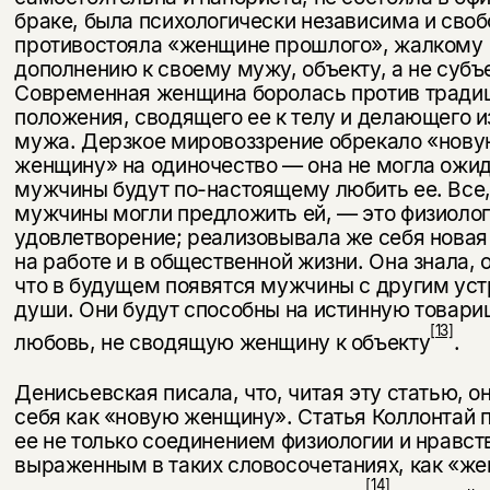
несовершеннолетних
браке, была психологически независима и своб
противостояла «женщине прошлого», жалкому
Скажите, пожалуйста,
дополнению к своему мужу, объекту, а не субъе
Я соглашаюсь с
Политикой конфиденциальности
вам уже исполнилось 18 лет?
Я соглашаюсь с
Политикой конфиденциальности
Современная женщина боролась против тради
положения, сводящего ее к телу и делающего и
мужа. Дерзкое мировоззрение обрекало «нов
подписаться
да
подписаться
женщину» на одиночество — она не могла ожид
мужчины будут по-настоящему любить ее. Все,
нет, вернуться назад
мужчины могли предложить ей, — это физио­ло
удовлетворение; реализовывала же себя нова
на работе и в общественной жизни. Она знала, 
что в будущем появятся муж­чины с другим ус
души. Они будут способны на истинную товари
[13]
любовь, не сводящую женщину к объекту
.
Денисьевская писала, что, читая эту статью, о
себя как «новую женщину». Статья Коллонтай 
ее не только соединением физиологии и нравст
выраженным в таких словосочетаниях, как «ж
[14]