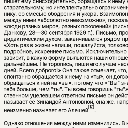
пишет ему снисходительно, обращаясь к нему к
старательному, но интеллектуально ограничен
нику, со смесью ободрения и укора. Взаимопо
между ними «абсолютно невозможно», посколь
«люди разных миров, разных поколений» (пись
Данкову, 28—30 сентября 1929 г.). Письмо, пр
дидактическим ду­хом, заканчивается рядом п
«Хоть раз в жизни напиши, пожалуйста, толково
подробное, искреннее письмо. Исключительно 
зависит, в ка­кую форму выльются наши отноше
дальнейшем. Не торопись, пиши его лучше нес
дней. Всего доброго!» Она также отмечает, что,
спон­танно обращается к нему на «ты», он долж
обращаться к ней на «вы», потому что «"Вы" зн
тебя больше, чем "ты". Ты всем говоришь "ты"»
ственном уцелевшем ответном письме он дейс
называет ее Зинаидой Антоновной, она же, нап
[17]
неизменно называет его Алешей
.
Однако отношения между ними изменились. В 