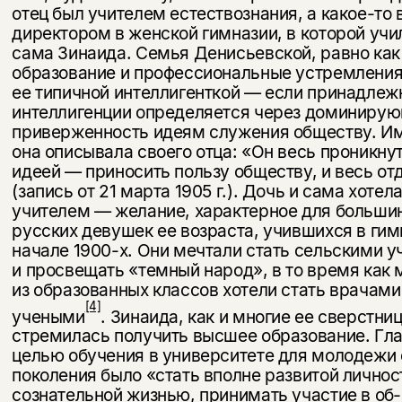
отец был учителем естествознания, а какое-то
директором в жен­ской гимназии, в которой учи
сама Зинаида. Семья Денисьевской, равно как
образование и профессиональные устремления
ее типичной ин­теллигенткой — если принадлеж
интеллигенции определяется через доминиру
приверженность идеям служения обществу. Им
она описывала своего отца: «Он весь проникну
идеей — приносить пользу обществу, и весь от
(запись от 21 марта 1905 г.). Дочь и сама хотел
учителем — желание, характерное для больши
русских девушек ее возраста, учившихся в гим
начале 1900-х. Они мечтали стать сель­скими 
и просвещать «темный народ», в то время как
из образованных классов хотели стать врачами
[4]
учеными
. Зинаида, как и многие ее сверстни
стремилась получить высшее образование. Гл
целью обучения в университете для молодежи 
поколения было «стать вполне развитой личнос
сознательной жизнью, принимать участие в об­