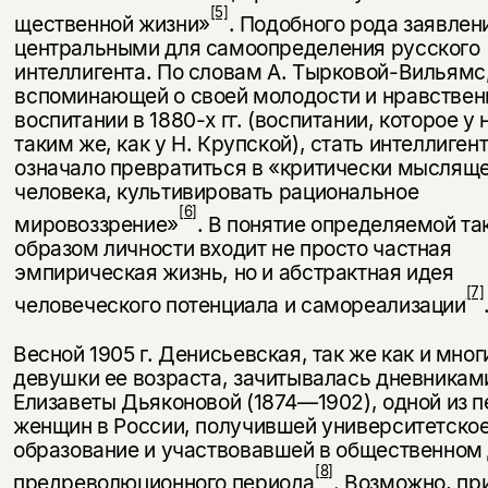
[5]
щественной жизни»
. Подобного рода заявлен
центральными для са­моопределения русского
интеллигента. По словам А. Тырковой-Вильямс
вспоминающей о своей молодости и нравстве
воспитании в 1880-х гг. (воспитании, которое у
таким же, как у Н. Крупской), стать интел­лиген
означало превратиться в «критически мыслящ
человека, культивировать рациональное
[6]
мировоззрение»
. В понятие определяемой та
образом личности входит не просто частная
эмпирическая жизнь, но и аб­страктная идея
[7]
человеческого потенциала и самореализации
Весной 1905 г. Денисьевская, так же как и мног
девушки ее возраста, зачитывалась дневникам
Елизаветы Дьяконовой (1874—1902), одной из 
женщин в России, получившей университетско
образование и участвовавшей в общественном
[8]
предреволюционного периода
. Возможно, п