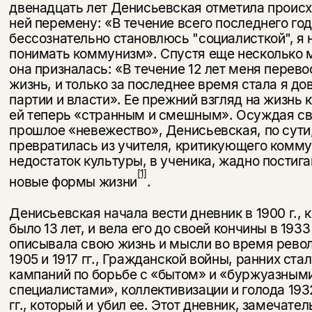
двенадцать лет Денисьевская отметила проис
ней перемену: «В течение всего последнего год
бессознательно становлюсь "социалисткой", я
понимать ком­мунизм». Спустя еще несколько 
она призналась: «В течение 12 лет меня перев
жизнь, и только за последнее время стала я до
партии и власти». Ее прежний взгляд на жизнь 
ей теперь «странным и смешным». Осуждая с
прошлое «невежество», Денисьевская, по сути
превратилась из учителя, критикующего комму
недостаток куль­туры, в ученика, жадно пости
[1]
новые формы жизни
.
Денисьевская начала вести дневник в 1900 г., к
было 13 лет, и вела его до своей кончины в 1933
описывала свою жизнь и мысли во время рево
1905 и 1917 гг., Гражданской войны, ранних ста
кампаний по борьбе с «бытом» и «буржуазным
специалистами», коллективизации и голода 19
гг., который и убил ее. Этот дневник, замечате