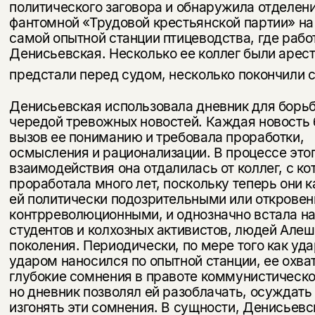
политического заговора и обна­ружила отделен
фантомной «Трудовой крестьянской партии» на
самой опытной станции птицеводства, где рабо
Денисьевская. Несколько ее кол­лег были арес
предстали перед судом, несколько покончили с
Денисьевская использовала дневник для борь
чередой тревожных новостей. Каждая новость
вызов ее пониманию и требовала прора­ботки,
осмысления и рационализации. В процессе это
взаимодействия она отдалилась от коллег, с к
проработала много лет, поскольку теперь они 
ей политически подозрительными или откровен
контрреволюционными, и однозначно встала на
студентов и колхозных акти­вистов, людей Але
поколения. Периодически, по мере того как уда
ударом наносился по опытной станции, ее охва
глубокие сомнения в правоте коммунистическо
но дневник позволял ей разоблачать, осуждать
изгонять эти сомнения. В сущности, Денисьевс