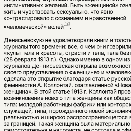
инстинктивных желаний. Быть «женщиной» озн
жить и чувствовать сексуально, что явно
контрастировало с сознанием и нравственной
[12]
«человеческой» волей
.
Денисьевскую не удовлетворяли книги и толст
журналы того времени: все, о чем они говорили
«культ тела и красоты, страсти и тела, тела без
(28 февраля 1913 г.). Однако именно в одном из
журналов Де- нисьевская открыла возможност
своего представления о «женщине» и «человек
Этой книги временно
сделала это открытие благодаря статье русско
нет в продаже.
Подписка на рассылку
феминистки А. Коллонтай, озаглавленной «Нов
женщина». В этой статье 1913 г. Коллонтай про
Вы можете подписаться на
Раз в неделю мы отправляем рассылку
возникновение нового типа женщины как общес
уведомления, и при поступлении книги
о книгах и событиях «НЛО».
типа: молодой работницы фабрики или конторс
на склад получить письмо на указанный
служащей, типа, порожденного новой экономи
За подписку дарим промокод на
электронный адрес.
Эта книга
скидку 15%
реальностью и широко распространяющегося в
за границей. Такая женщина была материально
не предназначена для
самостоятельна и напориста, не состояла в о