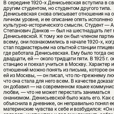
В середине 1920-х Денисьевская вступила в св
другим студентом, но студентом другого типа.
Денисьевская снова описывает отношения на 
личном уровне, и ее описание опять исполнено
культурно-истори­ческого смыслн. Студент — 
Степанович Данков — был на шестна­дцать лет
Денисьевской. К тому же он был членом партии
всему, они познакомились в начале 1920-х, ко
стал подмастерьем на опытной станции птицев
где работала Денисьевская. Ему было тогда ок
двадцати, ей — около тридцати пяти. В 1925 г. о
станцию и по­ехал учиться в Москву. Характер 
отношений можно понять из письма, которое он
ей из Москвы, — он писал, что по-прежнему лю
что она стала для него всем. В качестве доказ
он добавил — на современном языке коммунис
любви, — что не может перестать заниматься
онанизмом. Денисьевской было жаль его. Как 
объяснила в дневнике, он неправильно понял 
материнские чувства к себе и возбудился: «Он