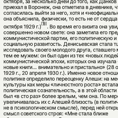
октября, за несколько дней до того, как Данков
приехал в Воронеж, она отметила в дневнике, ч
согласилась выйти за него, хотя и «неофициальн
она объяснила, физически, то есть не от сердца
[18]
октября 1929 г.)
. Во время его визита она уви
совершенно новом свете: она заметила его пр
комму­нистической партии, его политическую и
социальную развитость. Денисьевская стала т
исследовать своего молодого друга, ставшего
тем ее мужем: он был один из тех «новых люде
коммунистической эпохи, кото­рых она изучала
новые книги... внимательно и пристально» (28 
1929 г., 20 апреля 1930 г.). Именно новое отнош
политике определило переоценку Алеши: на ме
культуры как меры «личностного роста» встал
политическая сознательность, а в этой област
был «в сто раз» более зрелым, чем она. По мере
увеличивалась их с Алешей близость (в по­лити
не в психологическом смысле), перед ней отк
смысл советского строя: «Мне стала ближе