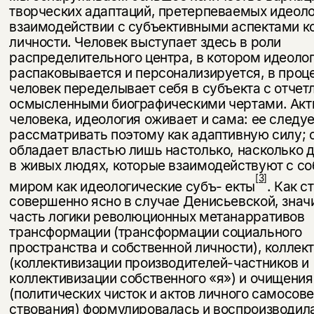
творче­ских адаптаций, претерпеваемых идеоло
взаимодействии с субъек­тивными аспектами к
личности. Человек выступает здесь в роли
распределительного центра, в котором идеоло
распаковывается и персо­нализируется, в проц
человек переделывает себя в субъекта с отчет
осмысленными биографическими чертами. Акт
человека, идеология оживает и сама: ее следу
рассматривать поэтому как адаптивную силу; 
обладает властью лишь настолько, насколько 
в живых лю­дях, которые взаимодействуют с со
[3]
миром как идеологические субъ- екты
. Как с
совершенно ясно в случае Денисьевской, знач
часть логики революционных метанарративов
трансформации (трансформа­ции социального
пространства и собственной личности), коллек
(коллективизации производителей-частников и
коллективизации собственного «я») и очищения
(политических чисток и актов личного самосов
ствования) формулировалась и воспроизводил