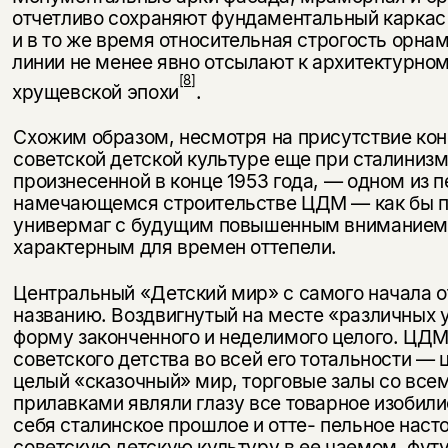
отчетливо сохраняют фундаментальный каркас 
и в то же время относительная строгость орна
линии не менее явно отсылают к архитектурн
[8]
хрущевской эпохи
.
Схожим образом, несмотря на присутствие ко
советской детской культуре еще при сталинизм
произнесенной в конце 1953 года, — одном из 
намечающемся строительстве ЦДМ — как бы пр
универмаг с будущим повышенным вниманием к
характерным для времен оттепели.
Центральный «Детский мир» с самого начала о
названию. Воздвигнутый на месте «различных у
форму законченного и неделимого целого. ЦДМ
советского детства во всей его тотальности —
целый «сказочный» мир, торговые залы со все
прилавками являли глазу все товарное из­обил
себя сталинское прошлое и отте- пельное нас
советскую детскую культуру в ее чаемом, фут