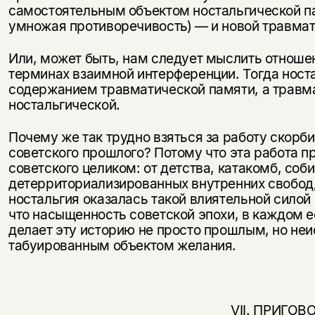
самостоятельным объектом ностальгической па
умножая противоречивость) — и новой трав­ма
Или, может быть, нам следует мыслить отноше
терминах взаимной интерференции. Тогда ност
содержанием травматической памяти, а травм
ностальгической.
Почему же так трудно взяться за работу скорби
советского прошлого? Потому что эта работа п
советского целиком: от детства, катакомб, соб
детерриториализированных внутренних свобод,
ностальгия ока­залась такой влиятельной силой
что на­сыщенность советской эпохи, в каждом 
делает эту историю не просто прошлым, но н
табуированным объектом желания.
VII. ПРИГОВ