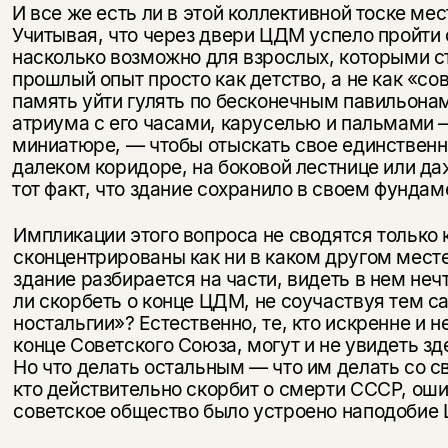
И все же есть ли в этой коллективной тоске мес
Учитывая, что через двери ЦДМ успело пройти
насколько возможно для взрослых, которыми ст
прошлый опыт просто как детство, а не как «со
память уйти гулять по бесконечным павильона
атриума с его часами, каруселью и пальмами —
миниатюре, — чтобы отыскать свое единственно
далеком коридоре, на боковой лестнице или да
тот факт, что здание сохранило в своем фун­да
Импликации этого вопроса не сводятся только к
Этой книги временно
сконцентрированы как ни в каком другом месте.
здание разбирается на части, видеть в нем неч
нет в продаже.
Подписка на рассылку
ли скорбеть о конце ЦДМ, не соучаствуя тем с
ностальгии»? Естественно, те, кто искренне и 
Вы можете подписаться на
Раз в неделю мы отправляем рассылку
конце Советского Союза, могут и не увидеть з
уведомления, и при поступлении книги
о книгах и событиях «НЛО».
Но что делать остальным — что им делать со св
на склад получить письмо на указанный
За подписку дарим промокод на
кто действительно скорбит о смерти СССР, оши
электронный адрес.
Эта книга
скидку 15%
советское общество было устроено наподобие
не предназначена для