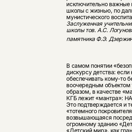
исключительно важ­ные
школы с жизнью, по да
мунистического воспит
Заслуженная учительни
школы тов. А.С. Логуно
памятника Ф.Э. Дзержин
В самом понятии «безоп
дискурсу детства: если 
обеспечивать кому-то бе
воочередным объектом т
образом, в качестве «м
КГБ лежит «мантра»: 
Это подтверждается и те
«тотемного покровител
возвышающаяся посреди
огром­ному зданию «Дет
«Детский мир», как гра