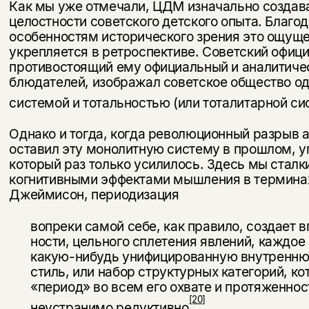
несовершеннолетних
Как мы уже отмечали, ЦДМ изначально создав
целостности советского детского опыта. Благ
особенностям исторического зрения это ощуще
Скажите, пожалуйста,
Я соглашаюсь с
Политикой конфиденциальности
вам уже исполнилось 18 лет?
укрепляется в ретроспективе. Советский офици
Я соглашаюсь с
Политикой конфиденциальности
противостоящий ему официальный и аналитичес
блюдателей, изображал советское общество 
подписаться
да
подписаться
системой и тотальностью (или тоталитарной си
нет, вернуться назад
Однако и тогда, когда революционный разрыв а
оставил эту монолитную систему в прошлом, 
который раз только усилилось. Здесь мы сталк
когнитивными эффектами мышления в терминах
Джеймисон, периодизация
вопреки самой себе, как правило, создает 
ности, цельного сплетения явлений, каждое
какую-нибудь унифицированную внутреннюю
стиль, или набор структурных категорий, 
«период» во всем его охвате и протяженнос
[20]
неустранимо редуктивно
.