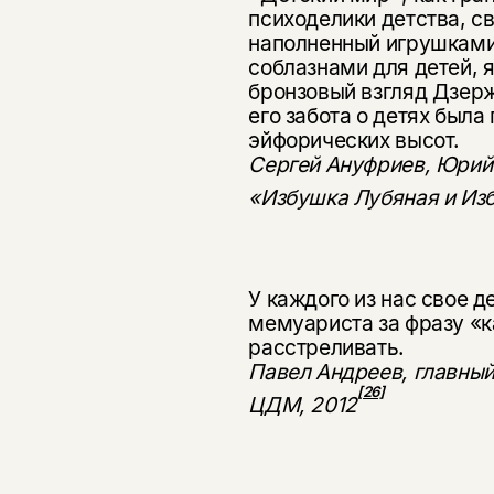
психоделики детства, с
напол­ненный игрушками
соблазнами для детей, 
бронзовый взгляд Дзерж
его забота о детях была
эйфорических высот.
Сергей Ануфриев, Юрий
«Избушка Лубяная и Из
У каждого из нас свое д
мемуариста за фразу «к
расстреливать.
Павел Андреев, главный
[26]
ЦДМ, 2012