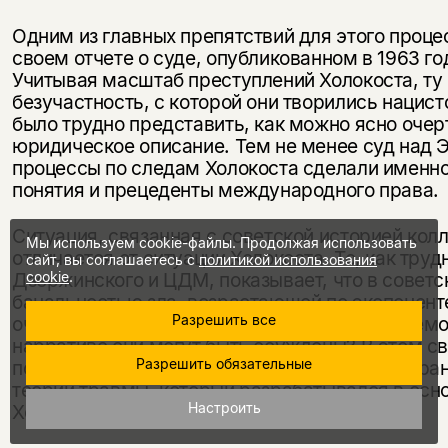
Одним из главных препятствий для этого процес
своем отчете о суде, опубликованном в 1963 го
Учитывая масштаб преступлений Холокоста, т
безучастность, с которой они творились нацис
было трудно представить, как можно ясно очерт
юридическое описание. Тем не менее суд над 
процессы по следам Холокоста сделали именно
понятия и прецеденты международного права.
Ситуация, связанная с советской историей колл
Мы используем cookie-файлы. Продолжая использовать
отличается от ситуации Холокоста. То, как труд
сайт, вы соглашаетесь с
политикой использования
cookie
.
Дзержинского и ЦДМ, показывает, что в совет
банальностью зла, возрастающей по экспоненте
Разрешить все
очертить эти преступления, в каком приемлемо
нарративе они могут быть осуждены? В этом с
Разрешить обязательные
постсоветской травмы, мы можем видеть огран
теории травмы, который разрабатывался в осно
Настроить
Холокоста.