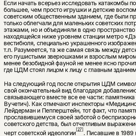
Если начать всерьез исследовать катакомбы п
большее, чем просто игрушки и детские воспо
советским общественным зданием, где были пр
только облегчали для маленьких советских по
этажами, но и объединяли в одно пространство
находящейся ниже уровнем станции метро «Дз
вестибюля, специально украшенного изображен
т.п. Разумеется, та же самая связь между дет
его пушистыми зверюшками и взрослым миром о
менее безобидной фауной не менее ясно прочи
где ЦДМ стоял лицом к лицу с главным зданием
На следующий год после открытия ЦДМ символ
свой окончательный вид благодаря добавлению
связывающего вместе все ее части: памятника 
Вучетич). Как отмечают инспекторы «Медицинс
Лейдерман и Пепперштейн, тот факт, что памят
прославившемуся своей заботой о беспризорни
советского детства, был отчетливым выражен
[27]
черт советской идеологии
. Писавшие в 1989 