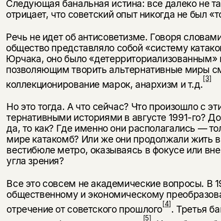
Следующая банальная истина: все далеко не та
отрицает, что советский опыт никогда не был «
Речь не идет об антисоветизме. Говоря словам
общество представляло собой «систему катако
Юрчака, оно было «детерриториализованным» 
позволяющим творить альтернативные миры см
[3]
коллекционирование марок, анархизм и т.д.
Но это тогда. А что сейчас? Что произошло с э
тернативными историями в августе 1991-го? До
да, то как? Где именно они располагались — т
мире катакомб? Или же они продолжали жить 
вестибюле метро, оказываясь в фокусе или вне
угла зрения?
Все это совсем не академические вопросы. В 19
общественному и экономическому преобразова
[4]
отречение от советского прошлого
. Третья б
[5]