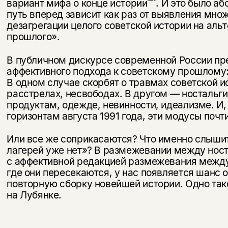
вариант мифа о конце истории
. И это было а
путь вперед зависит как раз от выявления мно
дезагрегации целого советской истории на аль
прошлого».
В публичном дискурсе современной России пр
аффективного подхода к советскому прошлому:
В одном случае скорбят о травмах советской ис
расстрелах, несвободах. В другом — ностальги
продуктам, одежде, невинности, идеализме. И
горизонтам августа 1991 года, эти модусы почт
Или все же соприкасаются? Что именно слышитс
лагерей уже нет»? В размежевании между нос
с аффективной редакцией размежевания между
где они пересекаются, у нас появляется шанс 
повторную сборку новейшей истории. Одно та
на Лубянке.