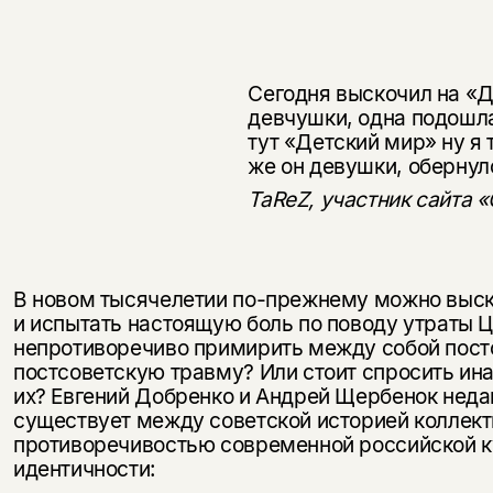
Сегодня выскочил на «Д
девчушки, одна подошла
тут «Дет­ский мир» ну я
же он девушки, обернулс
TaReZ, участник сайта 
В новом тысячелетии по-прежнему можно выс
и испытать настоящую боль по поводу утраты 
непротиворечиво примирить между собой постс
постсоветскую травму? Или стоит спросить ина
их? Евгений Добренко и Андрей Щербенок неда
существует между советской историей коллект
противоречивостью современной российской ку
идентичности: