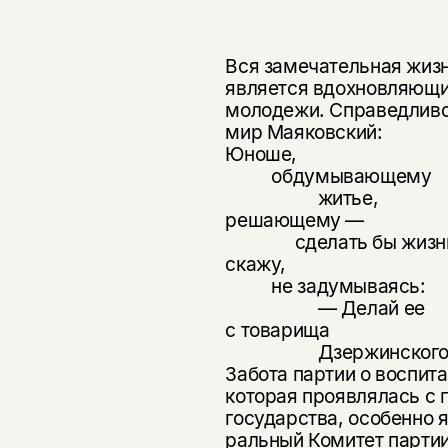
Вся замечательная жизн
является вдохновляющи
молодежи. Спра­ведливо
мир Маяковский:
Юноше,
обдумывающему
житье,
решающему —
сделать бы жизнь с
скажу,
не задумываясь:
— Делай ее
с товарища
Дзержинского
Забота партии о воспит
которая проявлялась с 
государства, осо­бенно 
ральный Комитет партии