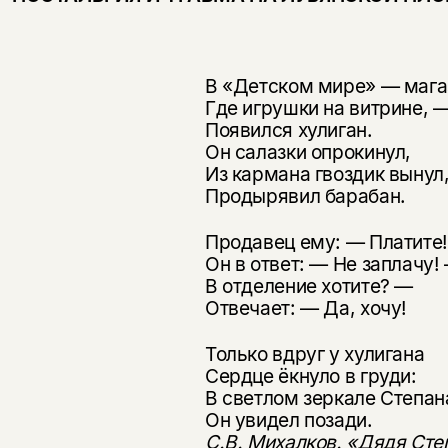
В «Детском мире» — мага
Где игрушки на витрине, 
Появился хулиган.
Он салазки опрокинул,
Из кармана гвоздик вынул
Продырявил барабан.
Продавец ему: — Платите
Он в ответ: — Не заплачу!
В отделение хотите? —
Отвечает: — Да, хочу!
Только вдруг у хулигана
Сердце ёкнуло в груди:
В светлом зеркале Степан
Он увидел позади.
С.В. Михалков. «Дядя Сте