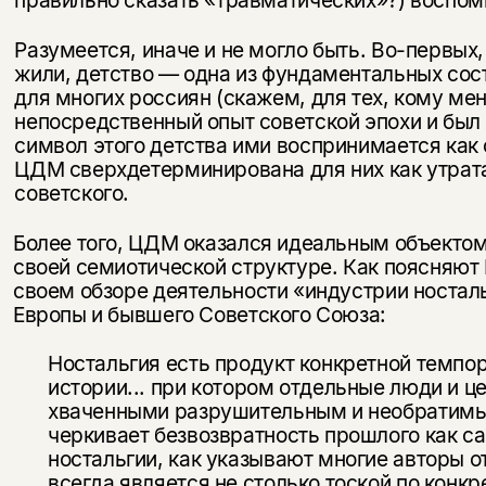
Разумеется, иначе и не могло быть. Во-первых,
жили, детство — одна из фундаментальных сос
для многих россиян (скажем, для тех, кому ме
непосредственный опыт советской эпохи и был 
символ этого детства ими воспринимается как с
ЦДМ сверхдетерминирована для них как утрата
советского.
Более того, ЦДМ оказался идеальным объектом
своей семиотической структуре. Как поясняют
своем обзоре деятельности «индустрии ностал
Европы и бывшего Советского Союза:
Ностальгия есть продукт конкретной темпо
истории... при котором отдельные люди и ц
хваченными разрушительным и необратимы
черкивает безвозвратность прошлого как са
ностальгии, как указывают многие авторы 
всегда является не столько тоской по конк