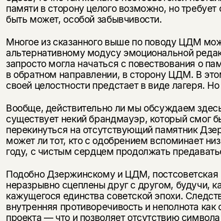
памяти в сторону целого возможно, но требует 
быть может, особой забывчивости.
Многое из сказанного выше по поводу ЦДМ мож
альтернативному модусу эмоциональной редакц
запросто могла начаться с повествования о па
в обратном направлении, в сторону ЦДМ. В это
своей целостности предстает в виде лагеря. Но 
Вообще, действительно ли мы обсуждаем здес
существует некий брандмауэр, который смог 
перекинуться на отсутствующий памятник Дзер
может ли тот, кто с одобрением вспоминает ни
году, с чистым сердцем продолжать предавать
Подобно Дзержинскому и ЦДМ, постсоветская н
неразрывно сцеплены друг с другом, будучи, к
кажущегося единства советской эпохи. Следст
внутренняя противоречивость и неполнота как о
проекта — что и позволяет отсутствию символа 