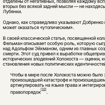
отделены от нега­тивных, позволяя каждому всп
вторых без вся­кой задней мысли — не находясь
Лубянки.
Однако, как справедливо указывают Добренко и
может оказаться «утопическим».
В своей классической статье, посвященной ко
Фельман описывает особую роль, которую сыгр
над Адольфом Эйхманом, одним из главных созд
смерти. Этот суд привел к выработке общеприз
исторических злодеяний Холокоста — оценки, к
становления новых политических идентичносте
Чтобы в мире после Холокоста можно было 
произошедшей катастрофе и произошедшем
артикулировать на языке права и интегриров
[32]
правопорядок
.