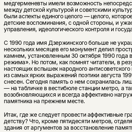
медгерменевты имели возможность непосред­с
между детской культурой и советскими куль­т
были аспекты единого целого — целого, которо
детские воспоминания, с одной сто­роны, и уж
управления, идеологического конт­роля и госуд
С 1990 года имя Дзержинского больше не укра
нескольких месяцев его монумент делил прост
камнем, установленным 30 октября 1990 года в
режима». Но потом, как помнят читатели, в рез
настоящих вспышек народного антисоветского и
из самых ярких выражений поэтики августа 199
снесен. Сегодня память о нем сохранилась ли
— на табличке в вестибюле станции метро, а т
возобновляющихся и всегда аффективно на­гру
памятника на прежнем месте.
Итак, где же следует провести аффективные гр
детству? Что, кроме пятидесяти метров, отдел
здания от аргументов за восстановление памя