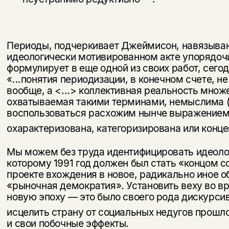
Периоды, подчеркивает Джеймисон, навязыва
идеологически мотивированном акте упорядочи
формулирует в еще одной из своих работ, сего
«...понятия периодизации, в конечном счете, н
вообще, а <...> коллективная реальность множ
охватываемая такими терминами, немыслима (
воспользоваться расхожим нынче выражением) 
охарактеризована, категоризирована или конц
Мы можем без труда идентифицировать идеолог
которому 1991 год должен был стать «концом с
проекте вхождения в новое, радикально иное об
«рыночная демократия». Установить веху во вр
новую эпоху — это было своего рода дискурси
исцелить страну от социальных недугов прошл
и свои побочные эффекты.