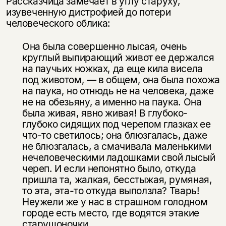
Рассказчица замечает в углу ста­руху,
изувеченную дистрофией до потери
человеческого облика:
Она была совершенно лысая, очень
круглый выпирающий живот ее дер­жался
на паучьих ножках, да еще кила висела
под животом, — в общем, она была похожа
на паука, но отнюдь не на человека, даже
не на обезьяну, а именно на паука. Она
была живая, явно живая! В глубоко-
глубоко сидящих под черепом глазках ее
что-то светилось; она блюзгалась, даже
не блюзгалась, а смачивала маленькими
нечеловеческими ладошками свой лысый
череп. И если непонятно было, откуда
пришла та, жалкая, бесстыжая, румя­ная,
то эта, эта-то откуда выползла? Тварь!
Неужели же у нас в страшном голодном
городе есть место, где водятся этакие
старушоночки.