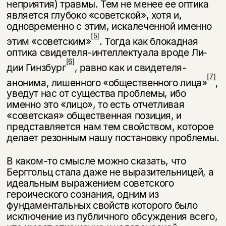
неприятия) травмы. Тем не менее ее оптика
является глубоко «советской», хотя и,
одновременно с этим, искалеченной именно
[5]
этим «со­ветским»
. Тогда как блокадная
оптика свидетеля-интеллектуала вроде Ли­
[6]
дии Гинзбург
, равно как и свидетеля-
[7]
анонима, лишенного «общественного лица»
,
уведут нас от существа проблемы, ибо
именно это «лицо», то есть от­четливая
«советская» общественная позиция, и
представляется нам тем свой­ством, которое
делает резонным нашу постановку проблемы.
В каком-то смысле можно сказать, что
Берггольц стала даже не вырази­тельницей, а
идеальным выражением советского
героического сознания, од­ним из
фундаментальных свойств которого было
исключение из публичного обсуждения всего,