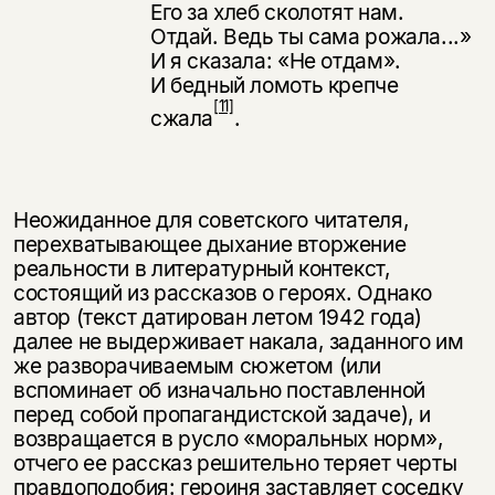
Его за хлеб сколотят нам.
Отдай. Ведь ты сама рожала...»
И я сказала: «Не отдам».
И бедный ломоть крепче
[11]
сжала
.
Неожиданное для советского читателя,
перехватывающее дыхание втор­жение
реальности в литературный контекст,
состоящий из рассказов о ге­роях. Однако
автор (текст датирован летом 1942 года)
далее не выдерживает накала, заданного им
же разворачиваемым сюжетом (или
вспоминает об изначально поставленной
перед собой пропагандистской задаче), и
возвра­щается в русло «моральных норм»,
отчего ее рассказ решительно теряет черты
правдоподобия: героиня заставляет соседку