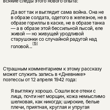
всякие следы этого нового опыта:
Да вот так и выглядит сама война. Она не
в образе солдата, одетого в же­лезное, не в
образе гориллы в каске, не в образе танка
— а в образе этой бес­сильной лысой, еле
живой — но живущей уродливой
старушонки со случайной радугой над
[15]
головой...
Страшным комментарием к этому рассказу
может служить запись в «Днев­нике»
поэтессы от 12 апреля 1942 года:
Я выгляжу хорошо. Сошли все отеки с
лица, почти нет морщин, кожа не­мыслимо
шелковая, как никогда; широкие, белые
плечи, приятная, круглая и упругая