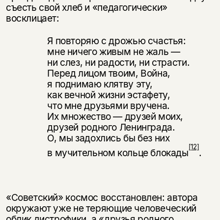
съесть свой хлеб и «педа­гогически»
восклицает:
Я повторяю с дрожью счастья:
мне ничего живым не жаль —
ни слез, ни радости, ни страсти.
Перед лицом твоим, Война,
я поднимаю клятву эту,
как вечной жизни эстафету,
что мне друзьями вручена.
Их множество — друзей моих,
Этой книги временно
друзей родного Ленинграда.
нет в продаже.
О, мы задохлись бы без них
Подписка на рассылку
[12]
в мучительном кольце блокады
.
Вы можете подписаться на
Раз в неделю мы отправляем рассылку
уведомления, и при поступлении книги
о книгах и событиях «НЛО».
на склад получить письмо на указанный
За подписку дарим промокод на
электронный адрес.
Эта книга
скидку 15%
«Советский» космос восстановлен: автора
окружают уже не теряющие че­ловеческий
не предназначена для
облик дистрофики, а «друзья родного