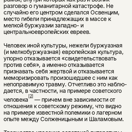
разговор о гуманитар­ной катастрофе. Не
случайно его центром сделался Освенцим,
место гибели принадлежащих в массе к
мелкой буржуазии западно- и
центральноевропейских евреев.
Человек иной культуры, нежели буржуазная
(и мелкобуржуазная) евро­пейская культура,
упорно отказывается «свидетельствовать
против себя», а именно отказывается
признавать себя жертвой и отказывается
меморизировать произошедшее с ним как
непоправимую травму. Отчетливо это наблю­
дается, в частности, на примере советского
[2]
человека
— причем вне зависи­мости от
отношения к советскому режиму, что видно
на примере известной полемики о лагерном
опыте между Солженицыным и Шаламовым.