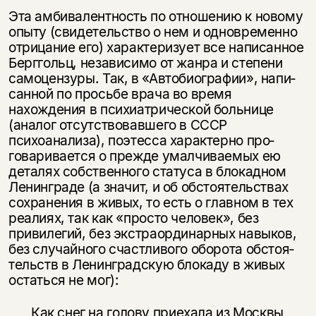
Эта амбивалентность по отношению к новому
опыту (свидетельство о нем и одновременно
отрицание его) характеризует все написанное
Берггольц, не­зависимо от жанра и степени
самоцензуры. Так, в «Автобиографии», напи­
санной по просьбе врача во время
нахождения в психиатрической больнице
(аналог отсутствовавшего в СССР
психоанализа), поэтесса характерно про­
говаривается о прежде умалчиваемых ею
деталях собственного статуса в бло­кадном
Ленинграде (а значит, и об обстоятельствах
сохранения в живых, то есть о главном в тех
реалиях, так как «просто человек», без
привилегий, без экстраординарных навыков,
без случайного счастливого оборота обстоя­
тельств в Ленинградскую блокаду в живых
остаться не мог):
Как снег на голову приехала из Москвы