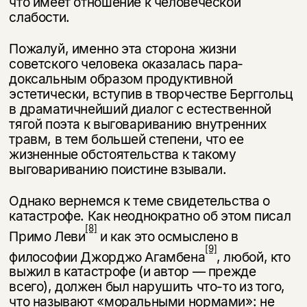
что имеет отношение к человеческой
слабости.
Пожалуй, именно эта сторона жизни
советского человека оказалась пара­
доксальным образом продуктивной
эстетически, вступив в творчестве Берг­гольц
в драматичнейший диалог с естественной
тягой поэта к выговариванию внутренних
травм, в тем большей степени, что ее
жизненные обстоятельства к такому
выговариванию поистине взывали.
Однако вернемся к теме свидетельства о
катастрофе. Как неоднократно об этом писал
[8]
Примо Леви
и как это осмыслено в
[9]
философии Джорджо Агамбена
, любой, кто
выжил в катастрофе (и автор — прежде
всего), должен был нарушить что-то из того,
что называют «моральными нормами»: не