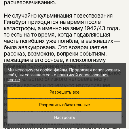
расчеловечиванию.
Не случайно кульминация повествования
Гинзбург приходится на время после
катастрофы, а именно на зиму 1942/43 года,
то есть на то время, когда подавляющая
часть погибших уже погибла, а выживших —
была эвакуиро­вана. Это возвращает ее
рассказ, возможно, вопреки событиям,
лежащим в его основе, к психологизму
обычной буржуазной прозы эпохи
Мы используем cookie-файлы. Продолжая использовать
модернизма, в ко­торой как непростительное
сайт, вы соглашаетесь с
политикой использования
предательство близкого человека могут
cookie
.
пережи­ваться и почему-то наступившее
притупление чувств (для такого притупле­ния
Разрешить все
не нужны катастрофические обстоятельства),
и грубость в общении (а не универсальное ли
Разрешить обязательные
это, вообще говоря, свойство
мелкобуржуазного — «ме­щанского» в старой
Настроить
русской терминологии — быта: так ли