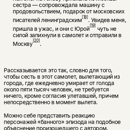
сестра — сопровождала машину с
продовольствием, подарок от московских
[18]
писателей ленинградским
. Увидев меня,
[19]
пришла в ужас, и они с Юрой
чуть не
силой запихнули в са­молет и отправили в
[20]
Москву
.
Рассказывается это так, словно для того,
чтобы сесть в этот самолет, вы­летающий из
города, где ежедневно умирает от голода
около пяти тысяч че­ловек, не требуется
ничего, кроме согласия улетавшей, причем
непосред­ственно в момент вылета.
Можно себе представить реакцию
персонажей «банного» эпизода на по­добное
объяснение произошедшего с автором.