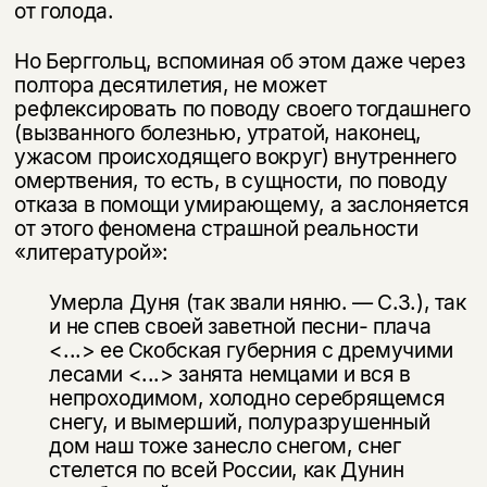
от голода.
Но Берггольц, вспоминая об этом даже через
полтора десятилетия, не мо­жет
рефлексировать по поводу своего тогдашнего
(вызванного болезнью, утратой, наконец,
ужасом происходящего вокруг) внутреннего
омертвения, то есть, в сущности, по поводу
отказа в помощи умирающему, а заслоняется
от этого феномена страшной реальности
«литературой»:
Умерла Дуня (так звали няню. — С.З.), так
и не спев своей заветной песни- плача
<...> ее Скобская губерния с дремучими
лесами <...> занята немцами и вся в
непроходимом, холодно серебрящемся
снегу, и вымерший, полураз­рушенный
дом наш тоже занесло снегом, снег
стелется по всей России, как Дунин