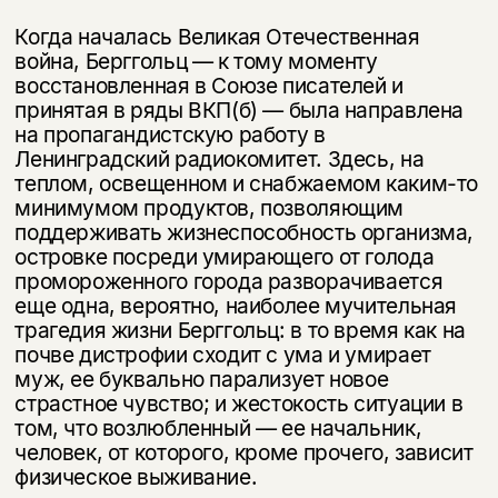
Когда началась Великая Отечественная
война, Берггольц — к тому моменту
восстановленная в Союзе писателей и
принятая в ряды ВКП(б) — была на­правлена
на пропагандистскую работу в
Ленинградский радиокомитет. Здесь, на
теплом, освещенном и снабжаемом каким-то
минимумом продуктов, поз­воляющим
поддерживать жизнеспособность организма,
островке посреди умирающего от голода
промороженного города разворачивается
еще одна, ве­роятно, наиболее мучительная
трагедия жизни Берггольц: в то время как на
почве дистрофии сходит с ума и умирает
муж, ее буквально парализует новое
страстное чувство; и жестокость ситуации в
том, что возлюбленный — ее на­чальник,
человек, от которого, кроме прочего, зависит
физическое выживание.