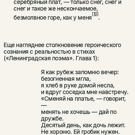
серебряный плат, — только снег, снег и
снег и такое же нескончаемое,
[10]
безмолвное горе, как у меня
.
Еще нагляднее столкновение героического
сознания с реальностью в сти­хах
(«Ленинградская поэма». Глава 1):
Я как рубеж запомню вечер:
безогненная мгла,
я хлеб в руке домой несла,
и вдруг соседка мне навстречу.
«Сменяй на платье, — говорит,
—
менять не хочешь — дай по
дружбе.
Десятый день, как дочь лежит.
Не хороню. Ей гробик нужен.