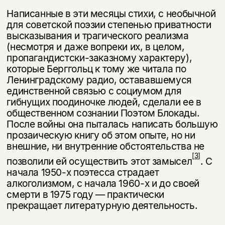
Написанные в эти месяцы стихи, с необычной
для советской поэзии степе­нью приватности
высказывания и трагического реализма
(несмотря и даже вопреки их, в целом,
пропагандистски-заказному характеру),
которые Берг­гольц к тому же читала по
Ленинградскому радио, остававшемуся
единствен­ной связью с социумом для
гибнущих поодиночке людей, сделали ее в
обще­ственном сознании Поэтом Блокады.
После войны она пыталась написать большую
прозаическую книгу об этом опыте, но ни
внешние, ни внутренние обстоятельства не
[3]
позволили ей осуществить этот замысел
. С
начала 1950-х поэтесса страдает
алкоголизмом, с начала 1960-х и до своей
смерти в 1975 го­ду — практически
прекращает литературную деятельность.