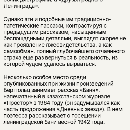
несовершеннолетних
Ленинграда».
Скажите, пожалуйста,
Я соглашаюсь с
Политикой конфиденциальности
Однако эти и подобные им традиционно-
вам уже исполнилось 18 лет?
Я соглашаюсь с
Политикой конфиденциальности
патетические пассажи, контра­стируя с
предыдущим рассказом, насыщенным
беспощадными деталями, вы­глядят скорее не
подписаться
да
подписаться
как проявление лжесвидетельства, а как
самообман, полный глубочайшего отчаянного
нет, вернуться назад
страха еще раз вернуться в реальность, из
которой чудом удалось вырваться.
Несколько особое место среди
опубликованных при жизни произведений
Берг­гольц занимает рассказ «Баня»,
напечатанный в казахстанском журнале
«Про­стор» в 1964 году (он задумывался как
часть продолжения «Дневных звезд»). В нем
поэтесса рассказывает о посещении
ленинградской бани весной 1942 года.