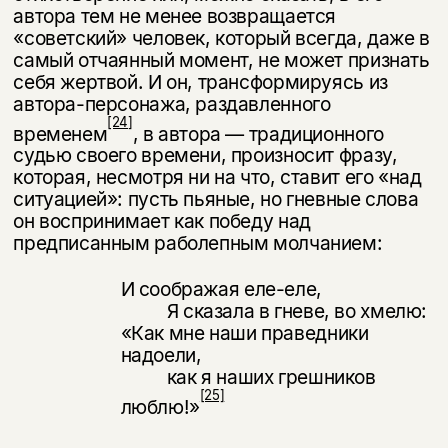
автора тем не менее возвращается
«советский» человек, который всегда, даже в
самый отчаянный момент, не может признать
себя жертвой. И он, транс­формируясь из
автора-персонажа, раздавленного
[24]
временем
, в автора — тра­диционного
судью своего времени, произносит фразу,
которая, несмотря ни на что, ставит его «над
ситуацией»: пусть пьяные, но гневные слова
он вос­принимает как победу над
предписанным раболепным молчанием:
И соображая еле-еле,
Я сказала в гневе, во хмелю:
«Как мне наши праведники
надоели,
как я наших грешников
[25]
люблю!»