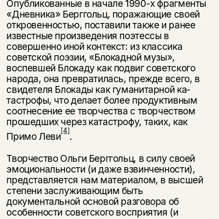
Опубликованные в начале 1990-х фрагменты
«Дневника» Берггольц, по­ражающие своей
откровенностью, поставили также и ранее
известные про­изведения поэтессы в
совершенно иной контекст: из классика
советской поэ­зии, «Блокадной музы»,
воспевшей Блокаду как подвиг советского
народа, она превратилась, прежде всего, в
свидетеля Блокады как гуманитарной ка­
тастрофы, что делает более продуктивным
соотнесение ее творчества с твор­чеством
прошедших через катастрофу, таких, как
[4]
Примо Леви
.
Творчество Ольги Берггольц, в силу своей
эмоциональности (и даже взвин­ченности),
представляется нам материалом, в высшей
степени заслуживаю­щим быть
документальной основой разговора об
особенности советского вос­приятия (и