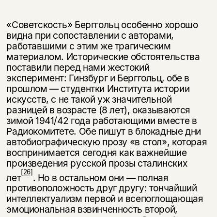
«Советскость» Берггольц особенно хорошо
видна при сопоставлении с ав­торами,
работавшими с этим же трагическим
материалом. Исторические об­стоятельства
поставили перед нами жестокий
эксперимент: Гинзбург и Берггольц, обе в
прошлом — студентки Института истории
искусств, с не такой уж значительной
разницей в возрасте (8 лет), оказываются
зимой 1941/42 года работающими вместе в
Радиокомитете. Обе пишут в блокадные дни
автобио­графическую прозу «в стол», которая
воспринимается сегодня как важнейшие
произведения русской прозы сталинских
[26]
лет
. Но в остальном они — полная
противоположность друг другу: тончайший
интеллектуализм первой и всепо­глощающая
эмоциональная взвинченность второй,