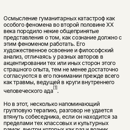
Осмысление гуманитарных катастроф как
особого феномена во второй по­ловине ХХ
века породило некие общепринятые
представления о том, как со­знание должно с
этим феноменом работать. Его
художественное освоение и философский
анализ, отличаясь у разных авторов в
акцентировании тех или иных сторон этого
страшного опыта, тем не менее достаточно
согласуются в его понимании прежде всего
как травмы, ведущей в круги внутреннего
[1]
чело­веческого ада
.
Но в этот, несколько напоминающий
групповую терапию, разговор не уда­ется
втянуть собеседника, если он находится за
пределами тех классовых и культурных
рамок, внутри которых как раз и возник