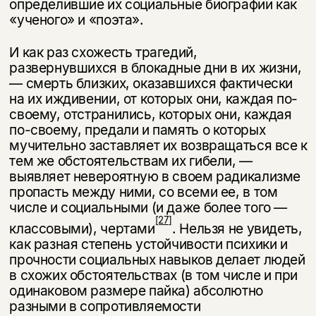
определившие их соци­альные биографии как
«ученого» и «поэта».
И как раз схожесть трагедий,
развернувшихся в блокадные дни в их жиз­ни,
— смерть близких, оказавшихся фактически
на их иждивении, от которых они, каждая по-
своему, отстранились, которых они, каждая
по-своему, пре­дали и память о которых
мучительно заставляет их возвращаться все к
тем же обстоятельствам их гибели, —
выявляет невероятную в своем радикализме
пропасть между ними, со всеми ее, в том
числе и социальными (и даже более того —
[27]
классовыми), чертами
. Нельзя не увидеть,
как разная степень устой­чивости психики и
прочности социальных навыков делает людей
в схожих обстоятельствах (в том числе и при
одинаковом размере пайка) абсолютно
разными в сопротивляемости