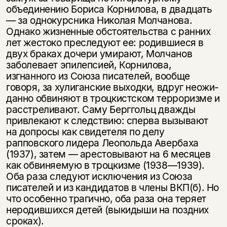
объединению Бориса Корнилова, в два­дцать
— за однокурсника Николая Молчанова.
Однако жизненные обстоя­тельства с ранних
лет жестоко преследуют ее: родившиеся в
двух браках дочери умирают, Молчанов
заболевает эпилепсией, Корнилова,
изгнанного из Союза писателей, вообще
говоря, за хулиганские выходки, вдруг неожи­
данно обвиняют в троцкистском терроризме и
расстреливают. Саму Берг­гольц дважды
привлекают к следствию: сперва вызывают
на допросы как свидетеля по делу
рапповского лидера Леопольда Авербаха
(1937), затем — арестовывают на 6 месяцев
как обвиняемую в троцкизме (1938—1939).
Оба раза следуют исключения из Союза
писателей и из кандидатов в члены ВКП(б). Но
что особенно трагично, оба раза она теряет
неродившихся детей (выкидыши на поздних
сроках).