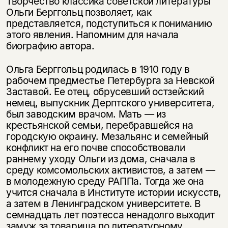
Творчество классика советской литературы
Ольги Берггольц позволяет, как
представляется, подступиться к пониманию
этого явления. Напомним для начала
биографию автора.
Ольга Берггольц родилась в 1910 году в
рабочем предместье Петербурга за Невской
Заставой. Ее отец, обрусевший остзейский
немец, выпускник Дерптского университета,
был заводским врачом. Мать — из
крестьянской семьи, перебравшейся на
городскую окраину. Мезальянс и семейный
кон­фликт на его почве способствовали
раннему уходу Ольги из дома, сначала в
среду комсомольских активистов, а затем —
в молодежную среду РАППа. Тогда же она
учится сначала в Институте истории искусств,
а затем в Ленин­градском университете. В
семнадцать лет поэтесса ненадолго выходит
за­муж за товарища по литературному