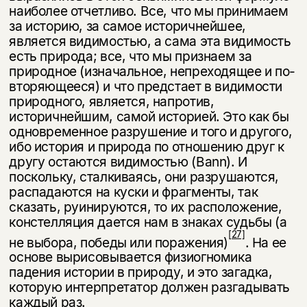
наиболее отчетливо. Все, что мы принимаем
за историю, за самое историчнейшее,
является видимостью, а сама эта видимость
есть при­рода; все, что мы признаем за
природное (изначальное, непреходящее и по­
вторяющееся) и что предстает в видимости
природного, является, напротив,
историчнейшим, самой историей. Это как бы
одновременное разрушение и того и другого,
ибо история и природа по отношению друг к
другу остаются видимостью (Bann). И
поскольку, сталкиваясь, они разрушаются,
распада­ются на куски и фрагменты, так
сказать, руинируются, то их расположение,
констелляция дается нам в знаках судьбы (а
[27]
не выбора, победы или пораже­ния)
. На ее
основе вырисовывается физиогномика
падения истории в при­роду, и это загадка,
которую интерпретатор должен разгадывать
каждый раз.