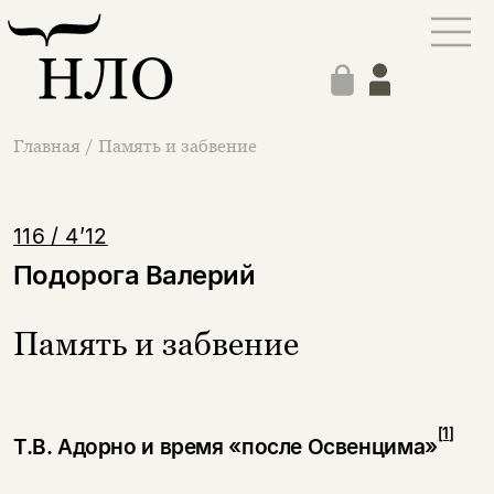
Главная
/
Память и забвение
116 / 4’12
Подорога Валерий
Память и забвение
[1]
Т.В. Адорно и время «после Освенцима»