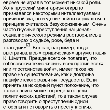
евреев не играл в тот момент никакой роли.
Хотя прусский милитаризм от­крыто
признавался некоторыми интеллектуалами
причиной зла, но ведение войны вермахтом в
принципе считалось безукоризненным. Очень
часто гнус­ные преступления национал-
социалистического режима растворялись в
раз­говорах о судьбе, роке, беде и
[7]
трагедии»
. Вот как, например, тогда
выстраи­валась «юридическая» аргументация
К. Шмитта. Прежде всего он полагает, что
гоббсовский тезис «войны всех против всех»,
или «постоянства войн», имеет такое же
право на существование, как и доктрина
пацифистского раз­вития государств. Если
принять за исходный пункт положение, что
только война может определять цели
политических действий, то в таком случае
право говорить о преступлении одной
стороны и не говорить о преступле­ниях