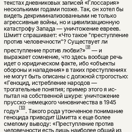
текстах дневниковых записей «Глоссария»
несколькими годами позже. Так, он хотел бы
видеть декриминализованными не только
агрессивные войны, но и цивилизационную
катастрофу Запада — уничтожение евреев.
Шмитт спрашивает: «Что такое "преступление
против человечности"? Существует ли
[9]
преступление против любви?»
— и
выражает сомнение, что здесь вооб­ще речь
идет о юридическом факте, ибо «объекты
обороны и нападения» в таких преступлениях
не могут быть описаны с должной строгостью:
«Ге­ноцид, истребление народов —
трогательные понятия; пример этого я ис­
пытал на собственной шкуре: уничтожение
прусско-немецкого чиновничест­ва в 1945
[10]
году»
. Такого рода утонченное понимание
геноцида приводит Шмитта к еще более
смелому выводу: «Преступление против
человечности есть лишь наиболее общий из