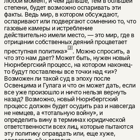
любой момент, и чем дальше, тем в большей
степени, будет возможно оспа­ривать эти
факты. Ведь мир, в котором обсуждают,
оспаривают или подвер­гают сомнению то, что
газовые камеры и истребление
действительно имели место, — это мир, где в
отрицании собственных деяний процветает
[3]
преступ­ная политика»
. Можно спросить, а
что это нам дает? Может быть, нужен но­вый
Нюрнбергский процесс, на котором наконец-
то будут поставлены все точки над «и»?
Возможен ли такой суд в эпоху после
Освенцима и Гулага и что он может дать, если
все уже произошло и ничто нельзя вернуть
назад? Возможно, новый Нюрнбергский
процесс должен будет осудить раз и навсе­гда
не немцев, а «тотальную войну», и
определить вину в терминах юриди­ческой
ответственности всех лиц, которые пытаются
эту политику оправдать или, еще хуже,