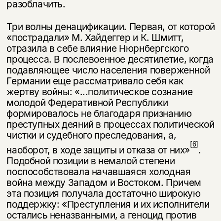
разоблачить.
Три волны денацификации. Первая, от которой
«пострадали» М. Хайдеггер и К. Шмитт,
отразила в себе влияние Нюрнбергского
процесса. В после­военное десятилетие, когда
подавляющее число населения поверженной
Гер­мании еще рассматривало себя как
жертву войны: «...политическое сознание
молодой Федеративной Республики
формировалось не благодаря признанию
преступных деяний в процессах политической
чистки и судебного преследо­вания, а,
[6]
наоборот, в ходе защиты и отказа от них»
.
Подобной позиции в не­малой степени
поспособствовала начавшаяся холодная
война между Западом и Востоком. Причем
эта позиция получала достаточно широкую
поддержку: «Преступления и их исполнители
остались неназванными, а геноцид против