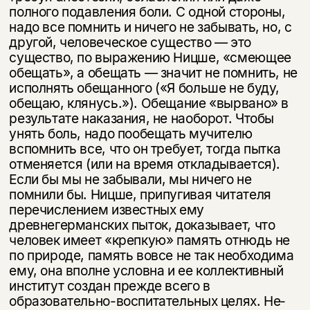
полного подавления боли. С одной стороны,
надо все помнить и ничего не за­бывать, но, с
другой, человеческое существо — это
существо, по выражению Ницше, «смеющее
обещать», а обещать — значит не помнить, не
исполнять обещанного («Я больше не буду,
обещаю, клянусь.»). Обещание «вырвано» в
результате наказания, не наоборот. Чтобы
унять боль, надо пообещать мучи­телю
вспомнить все, что он требует, тогда пытка
отменяется (или на время откладывается).
Если бы мы не забывали, мы ничего не
помнили бы. Ницше, припугивая читателя
перечислением известных ему
древнегерманских пы­ток, доказывает, что
человек имеет «крепкую» память отнюдь не
по природе, память вовсе не так необходима
ему, она вполне условна и ее коллективный
институт создан прежде всего в
образовательно-воспитательных целях. Не­