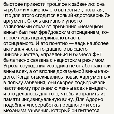
быстрее привести прошлое к забвению: она
«грубо» и «наивно» его вытесняет, полагая,
что для этого сго­дится всякий «достоверный»
аргумент. Столь активно и упорно
заявляемый отказ от признания «немецкой
вины» был тем фрейдовским отрицанием, ко­
торое лишь подчеркивало власть
отрицаемого. И это понятно — ведь наибо­лее
активная часть тогдашнего высшего
чиновничества, управления и биз­неса ФРГ
была тесно связана с нацистским режимом.
Угроза осуждения исходила не от абстрактной
вины всех, а от вполне доказуемой вины каж­
дого. Когда отыскивались новые «аргументы»
в пользу забвения, они ско­рее подыгрывали
частичному признанию «вины всех немцев»,
и это делалось для того, чтобы устранить из
памяти индивидуальную вину. Для Адорно
по­добная «переработка прошлого» и есть
механизм забвения, который он пы­тается