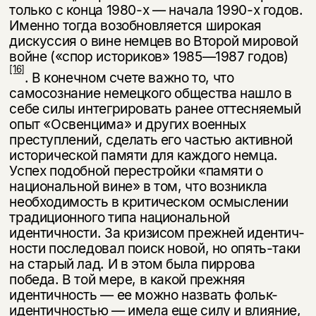
только с конца 1980-х — на­чала 1990-х годов.
Именно тогда возобновляется широкая
дискуссия о вине немцев во Второй мировой
войне («спор историков» 1985—1987 годов)
[16]
. В конечном счете важно то, что
самосознание немецкого общества нашло в
себе силы интегрировать ранее оттесняемый
опыт «Освенцима» и других военных
преступлений, сделать его частью активной
исторической памяти для каждого немца.
Успех подобной перестройки «памяти о
национальной вине» в том, что возникла
необходимость в критическом осмыслении
тради­ционного типа национальной
идентичности. За кризисом прежней идентич­
ности последовал поиск новой, но опять-таки
на старый лад. И в этом была пиррова
победа. В той мере, в какой прежняя
идентичность — ее можно на­звать фольк-
идентичностью — имела еще силу и влияние,