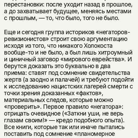
переста­новки: после уходит назад в прошлое,
а до захватывает будущее, меняясь местами
с прошлым, — то, что было, того не было.
Еще и сегодня группа историков «негаторов-
ревизионистов» строит свою аргументацию
исходя из того, что никакого Холокоста
вообще-то и не было, а был лишь хитроумный
и циничный заговор «мирового еврейства». И
бе­рутся доказать это буквально в два
приема: ставят под сомнение свидетель­ства
жертв (а заодно и палачей) и требуют подойти
к исследованию нацист­ских лагерей смерти с
точки зрения доказанных «фактов»,
материальных следов, которые можно
«проверить». Первое правило «негатора»:
отрицать очевидное («Заткни уши, не верь
глазам своим!» — кредо подобного опыта).
Все книги, которые так или иначе пытались
поставить под сомнение «плано­мерное