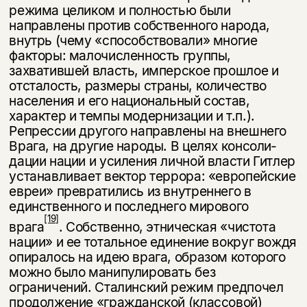
режима целиком и полностью были
направлены против собственного народа,
внутрь (чему «способ­ствовали» многие
факторы: малочисленность группы,
захватившей власть, имперское прошлое и
отсталость, размеры страны, количество
населения и его национальный состав,
характер и темпы модернизации и т.п.).
Репрессии другого направлены на внешнего
Врага, на другие народы. В целях консоли­
дации нации и усиления личной власти Гитлер
устанавливает вектор террора: «европейские
евреи» превратились из внутреннего в
единственного и послед­него мирового
[19]
врага
. Собственно, этническая «чистота
нации» и ее тоталь­ное единение вокруг вождя
опиралось на идею врага, образом которого
можно было манипулировать без
ограничений. Сталинский режим предпочел
про­должение «гражданской (классовой)