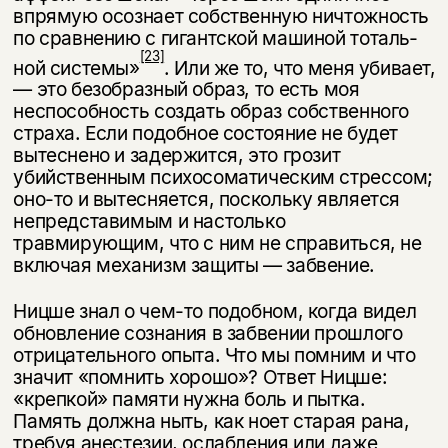
впрямую осо­знает собственную ничтожность
по сравнению с гигантской машиной тоталь­
[23]
ной системы»
. Или же то, что меня убивает,
— это безобразный образ, то есть моя
неспособность создать образ собственного
страха. Если подобное состояние не будет
вытеснено и задержится, это грозит
убийственным пси­хосоматическим стрессом;
оно-то и вытесняется, поскольку является
непред­ставимым и настолько
травмирующим, что с ним не справиться, не
включая механизм защиты — забвение.
Ницше знал о чем-то подобном, когда видел
обновление сознания в заб­вении прошлого
отрицательного опыта. Что мы помним и что
значит «пом­нить хорошо»? Ответ Ницше:
«крепкой» памяти нужна боль и пытка.
Память должна ныть, как ноет старая рана,
требуя анестезии, ослабления или даже