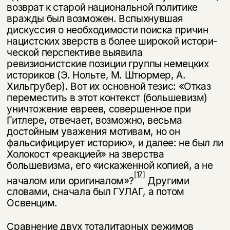
возврат к старой национальной политике
вражды был возможен. Вспыхнувшая
дискуссия о необходимости поиска причин
нацистских зверств в более широкой истори­
ческой перспективе выявила
ревизионистские позиции группы немецких
ис­ториков (Э. Нольте, М. Штюрмер, А.
Хильгрубер). Вот их основной тезис: «Отказ
переместить в этот контекст (большевизм)
уничтожение евреев, со­вершенное при
Гитлере, отвечает, возможно, весьма
достойным уважения мо­тивам, но он
фальсифицирует историю», и далее: не был ли
Холокост «реак­цией» на зверства
большевизма, его «искаженной копией, а не
[17]
началом или оригиналом»?
Другими
словами, сначала был ГУЛАГ, а потом
Освенцим.
Сравнение двух тоталитарных режимов