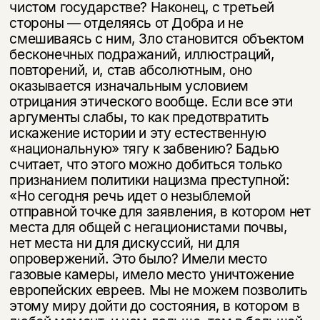
чистом государстве? Наконец, с третьей
стороны — отделяясь от Добра и не
смешиваясь с ним, Зло становится объектом
бесконечных подра­жаний, иллюстраций,
повторений, и, став абсолютным, оно
оказывается изна­чальным условием
отрицания этического вообще. Если все эти
аргументы слабы, то как предотвратить
искажение истории и эту естественную
«нацио­нальную» тягу к забвению? Бадью
считает, что этого можно добиться только
признанием политики нацизма преступной:
«Но сегодня речь идет о незыб­лемой
отправной точке для заявления, в котором нет
места для общей с негационистами почвы,
нет места ни для дискуссий, ни для
опровержений. Это было? Имели место
газовые камеры, имело место уничтожение
европейских евреев. Мы не можем позволить
этому миру дойти до состояния, в котором в