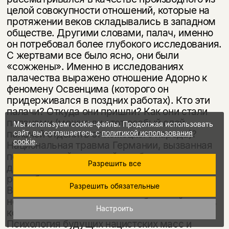
целой сово­купности отношений, которые на
протяжении веков складывались в запад­ном
обществе. Другими словами, палач, именно
он потребовал более глубо­кого исследования.
С жертвами все было ясно, они были
«сожжены». Именно в исследованиях
палачества выражено отношение Адорно к
феномену Ос­венцима (которого он
придерживался в поздних работах). Кто эти
палачи? Откуда они пришли? Как они стали
палачами (можно ли этот особый слой
Мы используем cookie-файлы. Продолжая использовать
палачей отделить от немецкого народа)?
сайт, вы соглашаетесь с
политикой использования
cookie
.
Национальная травма Германии, вызванная
послевоенной разрухой, слабостью
Разрешить все
демократических институтов Веймарской
республики, унизительными статьями
Разрешить обязательные
Версальского договора, стала практически
неисчерпаемым источником будущей мести,
Настроить
ксенофобии, антисемитизма, мистицизма.
Психология будущих нацистских масс и