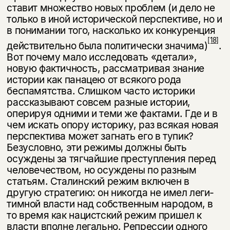
ставит множество новых проблем (и дело не
только в иной исторической перспективе, но и
в понимании того, насколько их конкуренция
[18]
действительно была политически значима)
.
Вот почему мало исследовать «детали»,
новую фактичность, рассматривая знание
истории как панацею от всякого рода
беспамятства. Слишком часто историки
рассказывают совсем разные истории,
оперируя одними и теми же фактами. Где и в
чем искать опору историку, раз всякая новая
перспектива может за­гнать его в тупик?
Безусловно, эти режимы должны быть
осуждены за тягчайшие преступления перед
человечеством, но осуждены по разным
статьям. Сталинский режим включен в
другую стратегию: он никогда не имел леги­
тимной власти над собственным народом, в
то время как нацистский режим пришел к
власти вполне легально. Репрессии одного