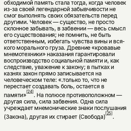
обходимой память стала тогда, когда человек
из-за своей легендарной забыв­чивости не
смог выполнять своих обязательств перед
другими. Человек — существо, не просто
склонное забывать, в забвении — весь смысл
его суще­ствования; не помнить, не быть
ответственным, избегать чувства вины и вся­
кого морального груза. Древние «кровавые
мнемотехники» наказания гаран­тировали
воспроизводство социальной памяти и, как
следствие, уважение к закону; в пытках и
казнях закон прямо записывается на
человеческом теле: «.только то, что не
перестает создавать боль, остается в
[24]
памяти»
. На полюсе противоположном —
другая сила, сила забвения. Одна сила
учреждает мне­монические знаки послушания
[25]
(Закона), другая их стирает (Свобода)
.