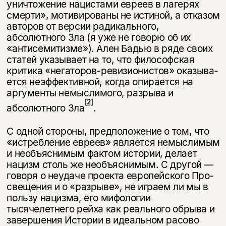
уничтожение нацистами евреев в лагерях
смерти», мотивированы не истиной, а отказом
авторов от версии радикального,
абсолютного Зла (я уже не говорю об их
«антисемитизме»). Ален Бадью в ряде своих
статей указы­вает на то, что философская
критика «негаторов-ревизионистов» оказыва­
ется неэффективной, когда опирается на
аргументы немыслимого, разрыва и
[2]
абсолютного Зла
.
С одной стороны, предположение о том, что
«истребление евреев» яв­ляется немыслимым
и необъяснимым фактом истории, делает
нацизм столь же необъяснимым. С другой —
говоря о неудаче проекта европейского Про­
свещения и о «разрыве», не играем ли мы в
пользу нацизма, его мифологии
тысячелетнего рейха как реального обрыва и
завершения Истории в идеаль­ном расово