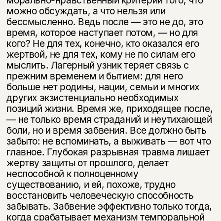
морально-нравственный критерий того, что
можно обсуждать, а что нельзя или
бессмысленно. Ведь после — это не до, это
время, которое наступает потом, — но для
кого? Не для тех, конечно, кто ока­зался его
жертвой, не для тех, кому не по силам его
мыслить. Лагерный узник теряет связь с
прежним временем и бытием: для него
больше нет родины, на­ции, семьи и многих
других экзистенциально необходимых
позиций жизни. Время же, приходящее после,
— не только время страданий и неутихающей
боли, но и время забвения. Все должно быть
забыто: не вспоминать, а выжи­вать — вот что
главное. Глубокая разрывная травма лишает
жертву защиты от прошлого, делает
неспособной к полноценному
существованию, и ей, по­хоже, трудно
восстановить человеческую способность
забывать. Забвение эф­фективно только тогда,
когда срабатывает механизм темпоральной