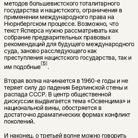
несовершеннолетних
методов боль­шевистского тоталитарного
государства и нацистского, ограничения в
при­менении международного права на
Скажите, пожалуйста,
Я соглашаюсь с
Политикой конфиденциальности
вам уже исполнилось 18 лет?
Нюрнбергском процессе. Возможно, что
Я соглашаюсь с
Политикой конфиденциальности
текст Ясперса нужно рассматривать как
собрание предварительных правовых
подписаться
рекомендаций для будущего международного
да
подписаться
суда, заново расследующего как
нет, вернуться назад
преступления нацистского государства, так и
[15]
им подобные
.
Вторая волна начинается в 1960-е годы и не
теряет силу до падения Бер­линской стены и
распада СССР. В центр общественной
дискуссии выдвига­ется тема «Освенцима» и
национальной вины, обостряется в
достаточно дра­матических формах конфликт
поколений.
И наконец, о третьей волне можно говорить