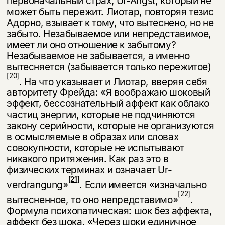
первоначальный страх, Ur-Angst, который не
может быть пережит. Лиотар, повторяя тезис
Адорно, взы­вает к тому, что вытеснено, но не
забыто. Незабываемое или непредставимое,
имеет ли оно отношение к забытому?
Незабываемое не забывается, а именно
вытесняется (забывается только пережитое)
[20]
. На что указывает и Лиотар, вверяя себя
авторитету Фрейда: «Я воображаю шоковый
эффект, бессозна­тельный аффект как облако
частиц энергии, которые не подчиняются
закону серийности, которые не организуются
в осмысляемые в образах или словах
совокупности, которые не испытывают
никакого притяжения. Как раз это в
физических терминах и означает Ur-
[21]
verdrangung»
. Если имеется «изна­чально
[22]
вытесненное, то оно непредставимо»
.
Формула психопатическая: шок без аффекта,
аффект без шока. «Через шоки единичное