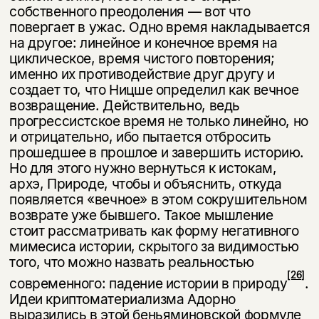
собственного преодоления — вот что
повергает в ужас. Одно время накладывается
на другое: линейное и конечное время на
циклическое, время чистого повторения;
именно их противодействие друг другу и
создает то, что Ницше определил как вечное
возвращение. Действительно, ведь
прогрессистское время не только линейно, но
и отрицательно, ибо пытается отбросить
прошедшее в прошлое и завершить историю.
Но для этого нужно вернуться к истокам,
архэ, Природе, чтобы и объяснить, откуда
появляется «вечное» в этом сокрушительном
возврате уже бывшего. Такое мышление
стоит рас­сматривать как форму негативного
мимесиса истории, скрытого за види­мостью
того, что можно назвать реальностью
[26]
современного: падение истории в природу
.
Идеи криптоматериализма Адорно
выразились в этой беньяминовской формуле