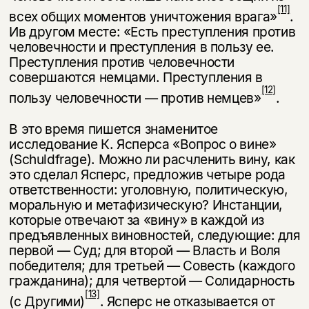
[11]
всех общих моментов уничтожения врага»
.
Ив другом месте: «Есть преступления против
человечности и преступления в пользу ее.
Преступления против человечности
совершаются немцами. Пре­ступления в
[12]
пользу человечности — против немцев»
.
В это время пишется знаменитое
исследование К. Ясперса «Вопрос о вине»
(Schuldfrage). Можно ли расчленить вину, как
это сделал Ясперс, предложив четыре рода
ответственности: уголовную, политическую,
моральную и мета­физическую? Инстанции,
которые отвечают за «вину» в каждой из
предъ­явленных виновностей, следующие: для
первой — Суд; для второй — Власть и Воля
победителя; для третьей — Совесть (каждого
гражданина); для четвер­той — Солидарность
[13]
(с Другими)
. Ясперс не отказывается от