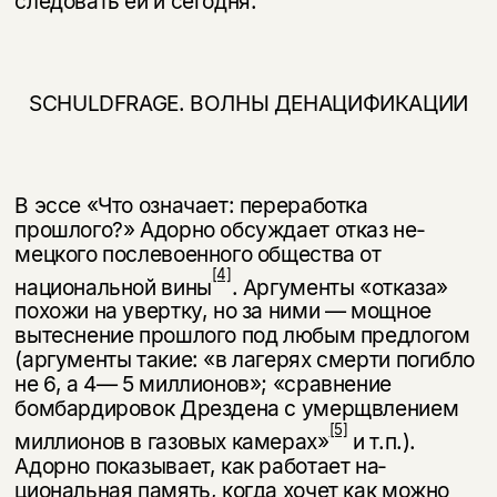
следовать ей и сегодня.
SCHULDFRAGE. ВОЛНЫ ДЕНАЦИФИКАЦИИ
В эссе «Что означает: переработка
прошлого?» Адорно обсуждает отказ не­
мецкого послевоенного общества от
[4]
национальной вины
. Аргументы «от­каза»
похожи на увертку, но за ними — мощное
вытеснение прошлого под любым предлогом
(аргументы такие: «в лагерях смерти погибло
не 6, а 4— 5 миллионов»; «сравнение
бомбардировок Дрездена с умерщвлением
[5]
мил­лионов в газовых камерах»
и т.п.).
Адорно показывает, как работает на­
циональная память, когда хочет как можно