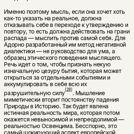
Именно поэтому мысль, если она хочет хоть
как-то указать на реальное, должна
отказывать себе в переходе к утверждению и
повтору, то есть должна действовать на грани
распада — мыслить против самой себя. Для
Адорно раз­работанный им метод негативной
диалектики — не руководство для ума, а
образец этического поведения мыслящего.
Речь идет о том, чтобы признать некую
изначальную цезуру бытия, которая может
открыться за отдельными событиями и
аккумулировать в себе всю их
[28]
разрушительную силу
. Мыш­ление
миметически вторит постоянству падения
Природы в Историю. Так будет явлена
истинная реальность мира, которая потом
окажется невыно­симой и непреодолимой —
реальностью Освенцима. Бесспорно, это
самый шокирующий аспект европейской