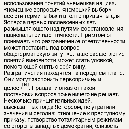
использования понятий «немецкая нация»,
«немецкие вопросы», «немецкий выбор» —
все эти термины были вполне привычны для
Ясперса первых послевоенных лет,
размышляющего над путями восстановления
национальной идентичности. При этом он
понимает, что разграничение ответственности
может поставить под вопрос
общегерманскую вину: «...наше расщепление
понятий виновности может стать уловкой,
помогающей снять с себя вину.
Этой книги временно
Разграничения нахо­дятся на переднем плане.
Они могут заслонить первопричину и
нет в продаже.
Подписка на рассылку
[14]
целое»
. Правда, и отказ от такой
постановки вопроса тоже ничего не решает.
Вы можете подписаться на
Раз в неделю мы отправляем рассылку
Не­сколько принципиальных идей,
уведомления, и при поступлении книги
о книгах и событиях «НЛО».
на склад получить письмо на указанный
высказанных тогда Ясперсом, не утратили
За подписку дарим промокод на
электронный адрес.
значения и сегодня: отношение к преступному
Эта книга
скидку 15%
приказу, потворство тотали­тарным режимам
не предназначена для
со стороны западных демократий, близость