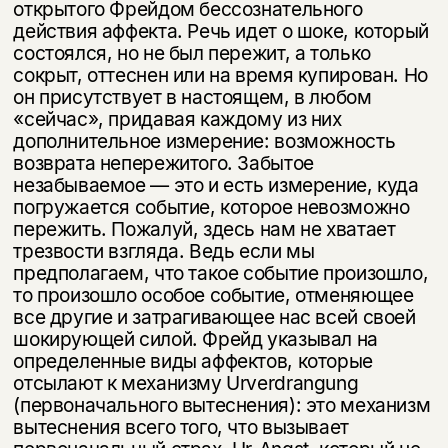
открытого Фрейдом бессознательного
действия аффекта. Речь идет о шоке, который
со­стоялся, но не был пережит, а только
сокрыт, оттеснен или на время купиро­ван. Но
он присутствует в настоящем, в любом
«сейчас», придавая каждому из них
дополнительное измерение: возможность
возврата непережитого. За­бытое
незабываемое — это и есть измерение, куда
погружается событие, кото­рое невозможно
пережить. Пожалуй, здесь нам не хватает
трезвости взгляда. Ведь если мы
предполагаем, что такое событие произошло,
то произошло осо­бое событие, отменяющее
все другие и затрагивающее нас всей своей
шоки­рующей силой. Фрейд указывал на
определенные виды аффектов, которые
отсылают к механизму Urverdrangung
(первоначального вытеснения): это механизм
вытеснения всего того, что вызывает