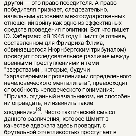
другой — это право победителя. А право
победителя признает, следова­тельно,
начальным условием межгосударственных
отношений войну как одно из эффективных
средств проведения политики. Вот что пишет
Ю. Хабермас: «В 1945 году Шмитт (в отзыве,
составленном для Фридриха Флика,
обвинявшегося Нюрнбергским трибуналом)
проводит последовательное раз­личие между
военными преступлениями и теми
"зверствами", которые, бу­дучи
"характерными проявлениями определенного
нечеловеческого мента­литета", превосходят
способность человеческого понимания:
"Приказ, отданный начальником, не способен
ни оправдать, ни извинить такие
[8]
злодеяния»
. Чисто тактический смысл
данного различения, которое Шмитт в
качестве адвоката здесь проводит, с
брутальной отчетливостью проступает в