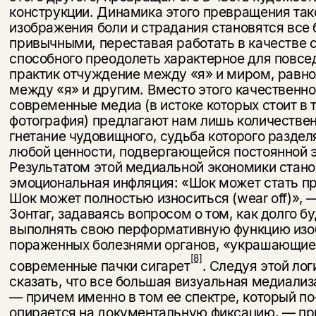
конструкции. Динамика этого превращения тако
изображе­ния боли и страдания становятся все
привычными, переставая работать в качестве 
способного преодолеть характерное для повс
практик отчуждение между «я» и миром, равно
между «я» и другим. Вместо этого качественно
современные медиа (в истоке которых стоит в 
фотография) предлагают нам лишь количествен
гнетание чудовищного, судьба которого раздел
любой ценности, подвергающейся постоянной 
Результатом этой медиальной эконо­мики стан
эмоциональная инфляция: «Шок может стать п
Шок может полностью износиться (wear off)», 
Зонтаг, задаваясь вопросом о том, как долго б
выполнять свою перформативную функцию из
пораженных болезнями органов, «украшающие
[8]
современные пачки сигарет
. Следуя этой ло
сказать, что все большая визу­альная медиализ
— причем именно в том ее спектре, который п
опирается на документальную фиксацию, — пр