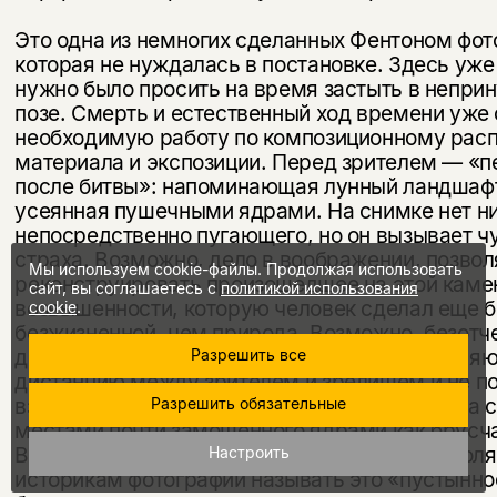
Это одна из немногих сделанных Фентоном фот
которая не нуж­далась в постановке. Здесь уже
нужно было просить на время за­стыть в непр
позе. Смерть и естественный ход времени уже 
необходимую работу по композиционному рас
материала и экспозиции. Перед зрителем — «п
после битвы»: напоминающая лун­ный ландшаф
усеянная пушечными ядрами. На снимке нет н
непосредственно пугающего, но он вызывает ч
страха. Возможно, дело в воображении, позв
Мы используем cookie-файлы. Продолжая использовать
реконструировать произошедшее на этой ка­ме
сайт, вы соглашаетесь с
политикой использования
возвышенности, которую человек сделал еще 
cookie
.
безжизненной, чем природа. Возможно, безотч
дискомфорт вызывает ракурс съемки, отменя
Разрешить все
дистанцию между зрителем и зрелищем и не 
взгляду выйти за пределы этого пространства 
Разрешить обязательные
местами почти замо­щенного ядрами как брусч
Вероятно, работает и то и другое — что поз­вол
Настроить
историкам фотографии называть это «пустынно