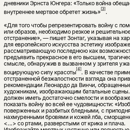
дневники Эрнста Юнгера: «Только война обещае
[3]
внутреннее мертвое обретет жизнь»
.
«Для того чтобы репрезентировать войну с по
или образов, не­обходимо резкое и решительно
отстранение», — пишет Зонтаг, указывая на ха
для европейского искусства эстетику изображ
рас­сматривающую последнюю как возможнос
предъявить прекрасное в его высшем, трагиче
смысле, обнаружив в вызванном у зрителя ужа
[4]
воцирующую силу красоты
. В качестве прим
отстраненной безжа­лостности взгляда она при
рекомендации Леонардо да Винчи, обращен­ные
художникам, изображающим батальные сцены.
должен иметь достаточно смелости и воображе
показать войну во всей ее чудовищности: «Изо
поверженных и разбитых бледными, с припод­н
нахмуренными бровями и кожей лба, сморщенн
<...> со ртами, разверстыми от крика и плача.
Изображайте мертвых частично или полностью