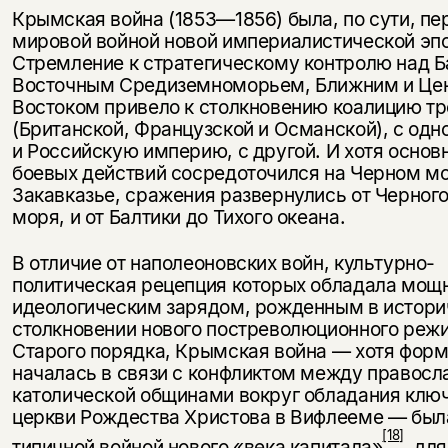
Крымская война (1853—1856) была, по сути, пе
мировой войной новой империалистической эпо
Стремление к стратегическому контролю над Б
Восточным Средиземноморьем, Ближним и Це
Вос­током привело к столкновению коалицию т
(Британской, Фран­цузской и Османской), с одн
и Российскую империю, с другой. И хотя основ
боевых действий сосредоточился на Черном мо
Закавказье, сражения развернулись от Черного
моря, и от Балтики до Тихого океана.
В отличие от наполеоновских войн, культурно-
политическая рецепция ко­торых обладала мо
идеологическим зарядом, рожденным в истори
столкновении нового постреволюционного реж
Старого порядка, Крымская война — хотя форм
началась в связи с конфликтом меж­ду правосл
католической общинами вокруг обладания клю
церкви Рождества Христова в Вифлееме — был
[18]
типичной войной нового «века капитала»
, дл