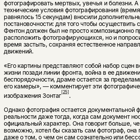
фотографировать мертвых, увечья и болезни. А
технические условия фотографирования (врем
равнялось 15 секундам) вносили дополнитель
постановочности: для того чтобы осуществить 
Фентон должен был не просто композиционно 
расположить фотографирующихся, но и попроси
время застыть, сохраняя естественное направ
движений.
«Его картины представляют собой набор сцен 
жизни позади ли­нии фронта, война в ее движени
беспорядочности, драме остается за пре­делам
его камеры», — комментирует эти фотографич
[25]
изобра­жения Зонтаг
.
Однако фотография остается документальной 
реальности даже тогда, когда сам документ но
официальный характер. Она говорит больше, че
возможно, хотел бы сказать сам фотограф, она 
даже о том, о чем он сам сознательно или бесс