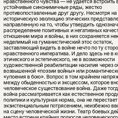
нравственного чувства — не удается встроить 
устойчивые синонимичные ряды, жестко
противопоставленные друг другу. Несмотря на
историческую эволюцию этических представле
направленную на то, чтобы утвердить однозна
распределение позитивных и негативных качест
отношении мира и войны, в них сохраняется не
неделимый на гуманистический этос остаток,
заставляющий видеть в войне нечто по ту стор
нравствен­ного императива. И дело здесь не в 
этического и эстетическо­го, не в возможности
художественной реабилитации насилия через о
возвышенной «поэзии войны» или романтическ
«упоения в бою». Вопрос в том крайнем напря
между обыденностью и эксцессом, которое вно
человеческое существование война. Даже тогд
война рассматривается как естественное про
политики и культурная норма, она не перестает
экзистенциальным потрясением, неизбежно вв
на сцену человеческой жизни. Театр боевых д
место встречи крайних полюсов человеческого