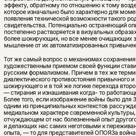
эффекту, обратному по отношению к тому возд
которое изначально было ха­рактерно для моме
появления технической возможности такого ро
свидетельства. Потенциально остраняющий оп
постепенно раство­ряется в визуальных образа
более шокирующих, но все менее очищаю­щих з
мышление от их автоматизированных привычек
Тот же самый вопрос о механизмах сохранения
художественным приемом своей функции стави
русским формализмом. Причем в тех же терми
диалектического противостояния привычного и
шокирующего и в той же логике перехода второ
— стирания и изнашивания когда- то работающе
Более того, если изображение войны было для 
одним из принципиальных контекстов рассужде
медиальном характере современной культуры,
отчуждающем от нас болезненный опыт другого,
и делающих нас самих неготовыми к пережива
опыта, — то для представителей ОПОЯЗа война