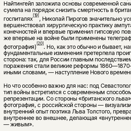
Найтингейл заложила основы современной сан
сумела на порядок снизить смертность в брита
[19]
госпиталях
, Николай Пирогов значительно ус
вершенствовал хирургическую практику ампут
конечностей и впервые применил гипсовую повя
же впервые на войне были применены те­леграф
[20]
фотография)
. Но, как это обычно и бывает, н
фундамен­тальные изменения претерпела прои
сторона: так, для России глав­ным последствие
поражения стали великие реформы 1860—1870-
иными словами, — наступление Нового времен
Но что особенно важно для нас: под Севастопо
тип войны встре­тился с современным способо
репрезентации. Со стороны «британского льва»
фотография, с российской стороны — визуали
внут­ренний опыт поэтика Льва Толстого, пре
внутреннее во внешнее, делающая «внутренне
— живым».