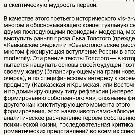
в скептическую мудрость первой.
В качестве этого третьего исторического vis-a-v
многом и обосновы­вающего концептуальную с
двумя последующими периодами мо­дерна, мо
выступить ранняя проза Льва Толстого (прежде
«Кав­казские очерки» и «Севастопольские расск
многом фиксирующая вступление России в эпо
modernity. Эти ранние тексты Толстого — в ко­т
пытается нащупать основы своей будущей поэти
своему жанру (балансирующему на грани нове
очерка), и по специфическому интересу к свое
предмету (Кавказская и Крымская, или Восточна
и по доминирующему типу рефлексии (интерес 
формированию собст­венного «я», опознание ф
другого как конституирующего момента этого
формирования, этос навязчивого самонаблюде
аналитическое расчле­нение героем собственн
психической жизни, последовательная критика
романтических представлений во всем их спек