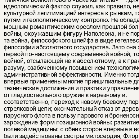
идеологический фактор служил, как правило, н
культурной легитимацией интереса к рынкам, 
путям и геополитическому контролю. Не облада
мощным романтическим ореолом прошлой бо
войны, окружавшим фигуру Наполеона, и не по­
та война, философского шлейфа в виде гегелев
философии абсолютного государства. Зато она 
первой по-настоящему современной войной, то
войной, отсылающей не к абсолютному, а к пр
разуму, озабоченному повышением технологич
административной эф­фективности. Именно тог
впервые применены многие принципиаль­ные д
технические достижения и практики управлени
от гладкоствольного оружия к нарезному и,
соответственно, переход к новому боевому по
стрелковой цепи; окончательный отказ от дере
парусного флота в пользу парового и броненосн
зарождение форм пози­ционной войны; развитие
полевой медицины: с обеих сторон впервые в и
были задействованы сестры милосердия, Флор