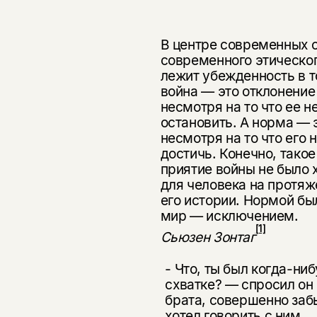
В центре современных 
современ­ного этическо
лежит убежденность в т
война — это отклонение
несмотря на то что ее 
остано­вить. А норма — 
несмотря на то что его
достичь. Конечно, такое
приятие войны не было 
для чело­века на протя
его истории. Нор­мой бы
мир — исключением.
[1]
Сьюзен Зонтаг
- Что, ты был когда-ниб
схватке? — спросил он 
брата, совершенно за­б
хотел говорить с ним.