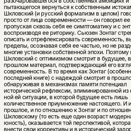
разочаровавшегося в собственных амби­циях и
пытающегося вернуться к собственным истока
Шкловский (и русский формализм в целом) гов
просто от лица современности — он говорил ее
пропуская сквозь себя ее симптоматику и с эн
воспроизводя ее риторику. Сьюзен Зонтаг стр
описать и отрефлексировать современность, в
пределы, осознавая себя ее частью, но не раз
многие установки собственной эпохи. Поэтому
Шкловский с оптимизмом смотрит в будущее, в
прошлом материал, подтверждаю­щий его взгля
современность. В то время как Зонтаг (особенн
по­следней книге) с надеждой смотрит в прошло
обнаруживая в механизмах памяти потенциал
исторической рефлексии, элиминированной из
ной ей ситуации, в которой будущее есть лишь
количественное приумножение настоящего. И 
прошлое, и по отношению к Зонтаг и по отноше
Шкловскому (то есть еще один возраст модерн
юность), оказывается той перспективой, котор
внести свои коррективы и в исторический задор