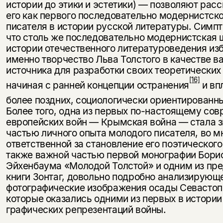
истории до этики и эстетики) — позволяют рас
его как первого последовательно мо­дернистск
писателя в истории русской литературы. Симп
что столь же последовательно модернистская 
истории отечественного литературоведения из
именно творчество Льва Толстого в качестве 
источника для разработки своих теоретических
[16]
на­чиная с ранней концепции остранения
и вп
более поздних, социоло­гически ориентированны
Более того, одна из первых по-настоя­щему со
европейских войн — Крымская война — стала 
частью личного опыта молодого писателя, во м
ответственной за ста­новление его поэтического
также важной частью первой моногра­фии Бори
Эйхенбаума «Молодой Толстой» и одним из пр
книги Зонтаг, довольно подробно анализирующ
фотографические изображения осады Севастоп
которые оказались одними из первых в истории
графических репрезентаций войны.