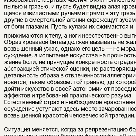
пылью и грязью. и пусть будет видна алая кров
щаяся извилистыми ручьями прямо в эту грязь
другие в смертельной агонии скрежещут зубам
от боли глазами. Пусть кулаки их сжи­маются и
прижимаются к телу, а ноги неестественно вы
Образ кро­вавой битвы должен вызывать не жал
возвышенный ужас, однако его цель — не мор
суждение, а испытание искусства на прочность
жение боли, не прячущее конкретность страдан
абстракцией этической оценки, не растворяющ
детальность образа в отвлеченности аллегории,
новится, таким образом, той гранью, до которо
дойти искусство в своей автономии от повседн
аффектов и требований практического ра­зума.
Естественный страх и необходимое нравственн
осуждение уступают здесь место зачарованно
возвышенной красотой человеческой трагедии.
Ситуация меняется, когда за репрезентацию бо