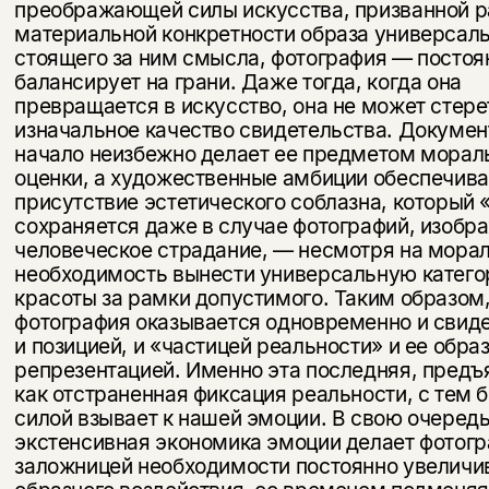
преображающей силы искусства, призванной р
материальной конкретности образа универсал
стоящего за ним смысла, фотогра­фия — постоя
балансирует на грани. Даже тогда, когда она
превращается в искусство, она не может стере
изначальное качество свидетельства. Докуме
начало неизбежно делает ее предметом морал
оценки, а художественные амбиции обеспечив
присутствие эстетического соблаз­на, который 
сохраняется даже в случае фотографий, изобр
человеческое страдание, — несмотря на мора
необходимость вынести универсальную катег
красоты за рамки допустимого. Таким образом
фотография оказывается одновременно и свид
и пози­цией, и «частицей реальности» и ее обра
репрезентацией. Именно эта последняя, предъ
как отстраненная фиксация реальности, с тем 
силой взывает к нашей эмоции. В свою очеред
экстенсивная эко­номика эмоции делает фотог
заложницей необходимости постоянно увеличи