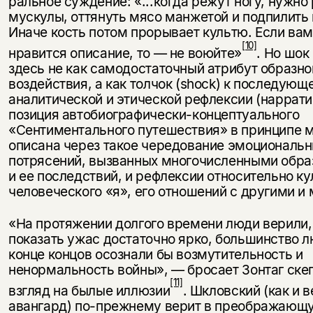
ральное суждение: «...когда режут ногу, нужно
мускулы, оттянуть мясо манжетой и подпилить 
Иначе кость потом прорывает культю. Если вам
[10]
нравится описание, то — не воюйте»
. Но шок
здесь не как самодостаточный атрибут образно
воздействия, а как толчок (shock) к последующ
аналитической и этической рефлексии (наррати
позиция автобиографически-концептуального
«Сентиментального путе­шествия» в принципе 
описана через такое чередование эмоцио­наль
потрясений, вызванных многочисленными обра
Этой книги временно
и ее последствий, и рефлексии относительно ку
человеческого «я», его от­ношений с другими и
нет в продаже.
Подписка на рассылку
«На протяжении долгого времени люди верили, 
Вы можете подписаться на
Раз в неделю мы отправляем рассылку
показать ужас достаточно ярко, большинство л
уведомления, и при поступлении книги
о книгах и событиях «НЛО».
конце концов осознали бы возму­тительность и
на склад получить письмо на указанный
За подписку дарим промокод на
ненормальность войны», — бросает Зонтаг ске
электронный адрес.
Эта книга
скидку 15%
[11]
взгляд на былые иллюзии
. Шкловский (как и в
не предназначена для
авангард) по-прежнему верит в преображающ