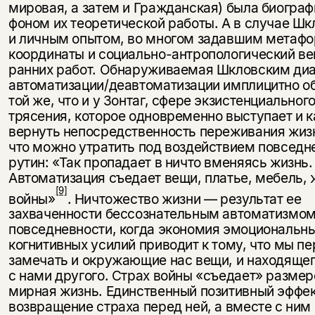
мировая, а затем и Граждан­ская) была биогра
фоном их теоретической работы. А в случае Ш
и личным опытом, во многом задавшим метафо
координаты и социально-антропологический ве
ранних работ. Об­наруживаемая Шкловским ди
автоматизации/деавтоматизации имплицитно о
той же, что и у Зонтаг, сфере экзистенциального
трясения, которое одновременно выступает и к
вернуть непосред­ственность переживания жизни
что можно утратить под воздей­ствием повсед
рутин: «Так пропадает в ничто вменяясь жизнь.
Автоматизация съедает вещи, платье, мебель, 
[9]
войны»
. Ничтоже­ство жизни — результат ее
захваченности бессознательным автоматизмо
повседневности, когда экономия эмоциональны
когнитивных усилий при­водит к тому, что мы п
замечать и окружающие нас вещи, и находя­ще
с нами другого. Страх войны «съедает» разме
мирная жизнь. Единственный позитивный эффе
возвращение страха пе­ред ней, а вместе с ним 