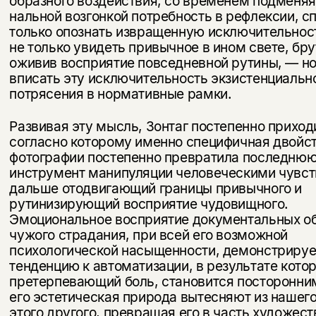
образного воздействия, со временем подменяя
нальной возгонкой потребность в рефлексии, с
только опознать извращенную исключительност
не только увидеть привычное в ином свете, бр
оживив восприятие повседневной рутины, — но
вписать эту исключительность экзистенциальн
потрясения в нор­мативные рамки.
Развивая эту мысль, Зонтаг постепенно приходи
согласно кото­рому именно специфичная двойс
фотографии постепенно превра­тила последнюю
инструмент манипуляции человеческими чувст
дальше отодвигающий границы привычного и
рутинизирующий восприятие чудовищного.
Эмоциональное восприятие документальных о
чужого страдания, при всей его возможной
психологической насыщенности, демон­стрируе
тенденцию к автоматизации, в результате котор
претер­певающий боль, становится посторонним
его эстетическая природа вытесняют из нашег
этого другого, превращая его в часть художе­с