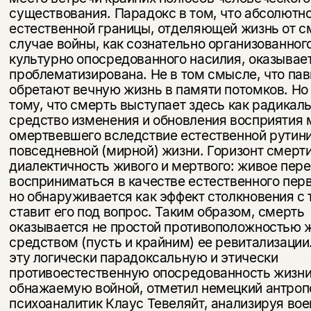
существования. Парадокс в том, что абсолютн
естественной границы, отделяющей жизнь от с
случае войны, как сознательно организованного
культурно опосредованного на­силия, оказывае
проблематизирована. Не в том смысле, что па
обретают вечную жизнь в памяти потомков. Но
тому, что смерть выступает здесь как радикал
средство изменения и обновления восприя­тия 
омертвевшего вследствие естественной рутин
повседневной (мирной) жизни. Горизонт смерт
диалектичность живого и мерт­вого: живое пер
восприниматься в качестве естественного пер
но обнаруживается как эффект столкновения с 
ставит его под вопрос. Таким образом, смерть
оказывается не простой противоположностью ж
средством (пусть и крайним) ее ревитализации
эту логически па­радоксальную и этически
противоестественную опосредованность жизни
обнажаемую войной, отметил немецкий антроп
психоаналитик Клаус Тевеляйт, анализируя во