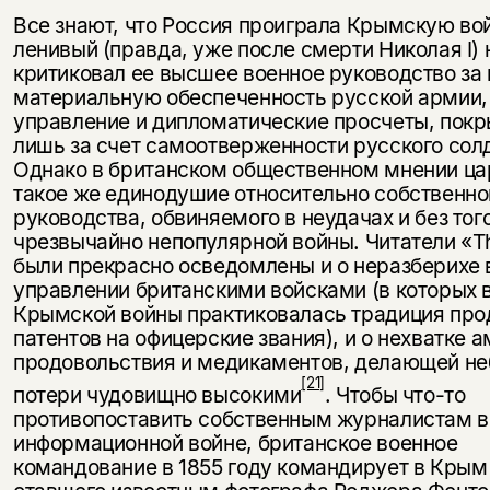
Все знают, что Россия проиграла Крымскую вой
ленивый (прав­да, уже после смерти Николая I) 
критиковал ее высшее военное руководство за
материальную обеспеченность русской армии,
управле­ние и дипломатические просчеты, пок
лишь за счет самоотвержен­ности русского сол
Однако в британском общественном мнении ца
такое же единодушие относительно собственно
руководства, обвиняемого в неудачах и без тог
чрезвычайно непопулярной войны. Чита­тели «T
были прекрасно осведомлены и о неразберихе 
управлении британскими войсками (в которых 
Крымской войны практиковалась традиция пр
патентов на офицерские звания), и о нехватке 
продовольствия и медикаментов, делающей н
[21]
потери чудовищно высокими
. Чтобы что-то
противопоставить собственным журналистам в
информационной войне, британское военное
командование в 1855 году коман­дирует в Крым