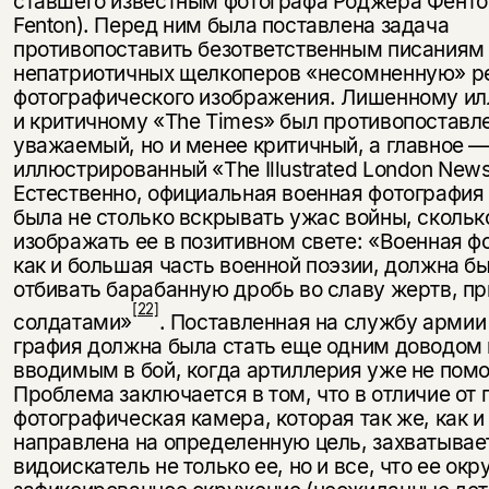
ставшего известным фотографа Роджера Фенто
Fenton). Перед ним была поставлена задача
противопоставить безответствен­ным писаниям
непатриотичных щелкоперов «несомненную» р
фо­тографического изображения. Лишенному и
и критичному «The Times» был противопоставл
уважаемый, но и менее критичный, а глав­ное —
иллюстрированный «The Illustrated London News
Естественно, официальная военная фотография
была не столько вскрывать ужас войны, скольк
изображать ее в позитивном свете: «Военная ф
как и большая часть военной поэзии, должна б
отбивать барабанную дробь во славу жертв, п
[22]
солдатами»
. Поставленная на службу армии
графия должна была стать еще одним доводом 
вводимым в бой, когда артиллерия уже не помо
Проблема заключается в том, что в отличие от
фотографическая камера, которая так же, как и 
направлена на опре­деленную цель, захватывае
видоискатель не только ее, но и все, что ее окр