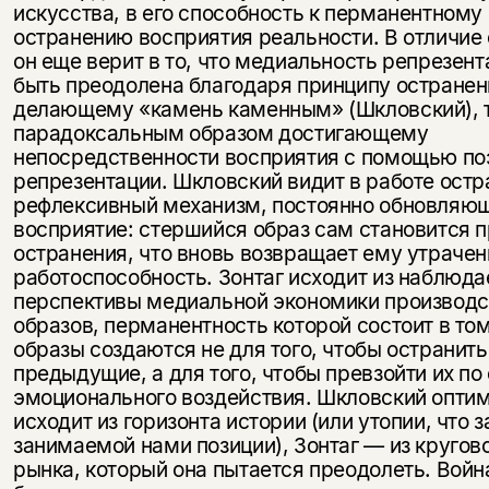
несовершеннолетних
искусства, в его способность к перманентно­му
остранению восприятия реальности. В отличие 
Скажите, пожалуйста,
он еще верит в то, что медиальность репрезен
Я соглашаюсь с
Политикой конфиденциальности
вам уже исполнилось 18 лет?
Я соглашаюсь с
Политикой конфиденциальности
быть преодолена благодаря принципу остранен
делающему «камень каменным» (Шкловский), т
парадоксальным образом достигающему
подписаться
непосредственности восприятия с помощью по
да
подписаться
репрезентации. Шкловский видит в работе остр
нет, вернуться назад
рефлексивный механизм, постоянно обновляю
восприятие: стер­шийся образ сам становится
остранения, что вновь возвращает ему утраче
работоспособность. Зонтаг исходит из наблюд
пер­спективы медиальной экономики производс
образов, перманентность ко­торой состоит в том
образы создаются не для того, чтобы остранить
предыдущие, а для того, чтобы превзойти их по
эмоционального воздействия. Шкловский опти
исходит из горизонта истории (или утопии, что з
занимаемой нами позиции), Зонтаг — из круго­в
рынка, который она пытается преодолеть. Войн