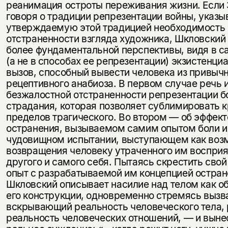
реанимация остроты переживания жизни. Если З
говоря о традиции репрезентации войны, указы
утверждаемую этой традицией необходимость
отстраненности взгляда художника, Шклов­ский 
более фундаментальной перспективы, видя в с
(а не в способах ее репрезентации) экзистенци
вызов, способный вы­вести человека из привыч
рецептивного анабиоза. В первом случае речь 
безжалостной отстраненности репрезентации б
страдания, которая позволяет сублимировать к
пределов трагического. Во вто­ром — об эффект
остранения, вызываемом самим опытом боли и
чудовищном испытании, выступающем как воз
возвращения чело­веку утраченного им восприя
другого и самого себя. Пытаясь скре­стить сво
опыт с разрабатываемой им концепцией остран
Шкловский описывает насилие над телом как о
его конструкции, одновременно стремясь вызв
вскрывающий реальность человече­ского тела, 
реальность человеческих отношений, — и выне