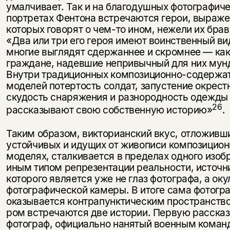
умалчивает. Так и на бла­годушных фотографич
портретах Фентона встречаются герои, выраже­
которых говорят о чем-то ином, нежели их брав
«Два или три его героя имеют воинственный ви
многие выглядят сдержаннее и скромнее — ка
граждане, надевшие непривычный для них мунд
Внутри традиционных композиционно-содержа
моделей потер­тость солдат, запустение окрест
скудость снаряжения и разнородность одежды
26
рассказывают свою собственную историю»
.
Таким образом, викторианский вкус, отложивш
устойчивых и иду­щих от живописи композицио
моделях, сталкивается в пределах одного изоб
иным типом репрезентации реальности, источ
которого является уже не глаз фотографа, а оку
фотографической камеры. В итоге сама фотогр
оказывается контрапунктическим пространством
ром встречаются две истории. Первую расска
фотограф, официально нанятый военным коман