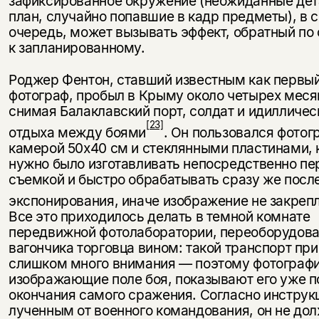
зафиксированное окружение (неожиданные дет
план, случайно попавшие в кадр предметы), в 
очередь, может вызывать эффект, обратный по
к запланированному.
Роджер Фентон, ставший известным как первы
фотограф, про­был в Крыму около четырех меся
снимая Балаклавский порт, солдат и идилличес
[23]
отдыха между боями
. Он пользовался фото
камерой 50x40 см и стеклянными пластинами, 
нужно было изготав­ливать непосредственно пе
съемкой и быстро обрабатывать сразу же посл
экспонирования, иначе изображение не закреп
Все это приходилось делать в темной комнате
передвижной фотолаборатории, переоборудова
вагончика торговца вином: такой транспорт пр
слишком много внимания — поэтому фотографи
изображающие поле боя, показы­вают его уже п
окончания самого сражения. Согласно инструк
лученным от военного командования, он не до