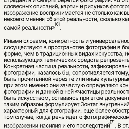
страдания и смерти бе­рется фотография. «В от
словесных описаний, картин и рисунков фотог
изображение воспринимается не столько как 
некоего мнения об этой реальности, сколько ка
[6]
самой реальности»
.
Иными словами, конкретность и универсально
сосуществуют в простран­стве фотографии в бо
форме, чем в традиционных видах искусства, н
использующих технических средств репрезент
Конкретная частица реальности, зафиксирован
фотографии, казалось бы, сопротивляется тому
быть прочитанной через те или иные культурны
при этом именно они зачастую определяют ко
фотографии и данной в ней «частицы реальност
быть искусством, оставаясь при этом доку­мен
таким образом формулирует Зонтаг внутренний
харак­терный для фотографии, еще более обос
том случае, когда речь идет о фотографическо
[7]
изображении насилия и его последствий
. В о