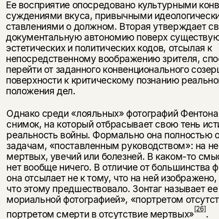
Ее восприятие опосредовано культур­ными кон
суждениями вкуса, привычными идеологическ
ставлениями о должном. Вторая утверждает с
документальную автоно­мию поверх существу
эстетических и политических кодов, отсылая к
непосредственному воображению зрителя, спо
перейти от заданного конвенционального созер
поверхности к критическому познанию ре­ально
положения дел.
Однако среди «лояльных» фотографий Фентона
снимок, на который отбрасывает свою тень ис
реальность войны. Формально она полностью 
задачам, «поставленным руководством»: на не
мертвых, увечий или болезней. В каком-то смы
нет вообще ниче­го. В отличие от большинства 
она отсылает не к тому, что на ней изображено, 
что этому предшествовало. Зонтаг называет ее
мориальной фотографией», «портретом отсутст
[26]
портретом смерти в от­сутствие мертвых»
.