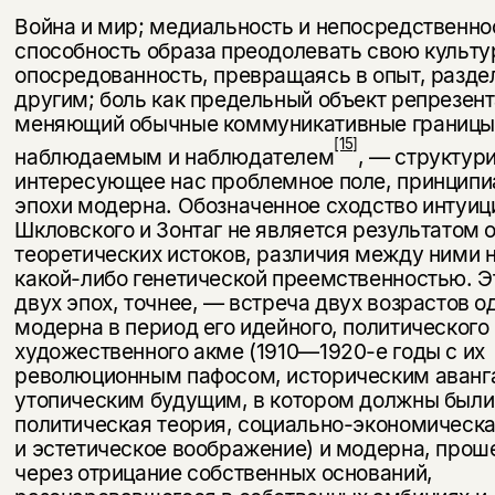
Война и мир; медиальность и непосредственно
способность образа пре­одолевать свою культ
опосредованность, превращаясь в опыт, разде­
другим; боль как предельный объект репрезент
меняющий обычные коммуникативные границ
[15]
наблюдаемым и наблюдателем
, — структур
интересующее нас проблемное поле, принципи
эпохи модерна. Обозначенное сходство интуиц
Шкловского и Зонтаг не является результатом 
теоретических истоков, различия между ними 
какой-либо генетической преемственностью. Э
двух эпох, точнее, — встреча двух возрастов о
модерна в период его идейного, политического
художественного акме (1910—1920-е годы с их
революционным пафосом, историческим аванг
утопическим будущим, в котором должны были
политическая теория, социально-экономи­ческа
и эстетическое воображение) и модерна, про
через отрицание собственных оснований,