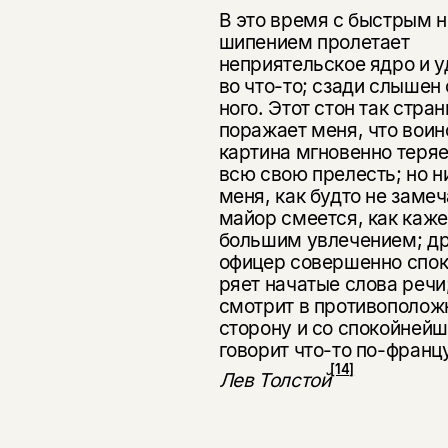
В это время с быстрым 
шипе­нием пролетает
неприятельское ядро и у
во что-то; сзади слышен 
ного. Этот стон так стран
поражает меня, что воин
картина мгновенно теряе
всю свою прелесть; но н
меня, как будто не замеч
майор сме­ется, как каже
большим увлечением; др
офицер совершенно спок
ряет начатые слова речи
смотрит в противополо
сторону и со спокойней­
говорит что-то по-франц
[14]
Лев Толстой