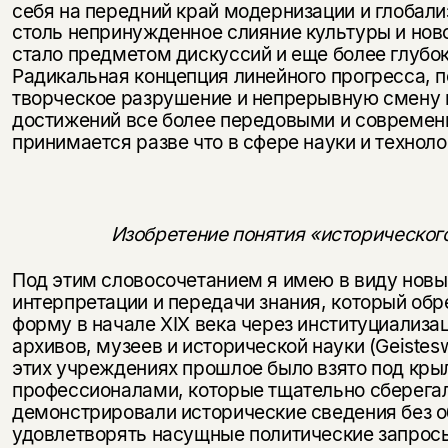
себя на передний край модернизации и глобали
столь непринужденное слияние культуры и но
стало предметом дискуссий и еще более глубо
Радикальная концеп­ция линейного прогресса,
творческое разрушение и непре­рывную смену 
достижений все более передовыми и совре­мен
принимается разве что в сфере науки и техноло
Изобретение понятия «историческог
Под этим словосочетанием я имею в виду новы
интерпре­тации и передачи знания, который об
форму в начале XIX века через институциализа
архивов, музеев и ис­торической науки (Geistesw
этих учреждениях прошлое было взято под кры
профессионалами, которые тщательно сберегали
демонстрировали исторические сведения без о
удовлетворять насущные политические запросы