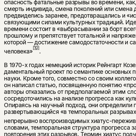
опасность фатальные разрывы во времени, как,
смерть индивида, смена поколений или смена 
предвиделись заранее, предотвращались и «и
связующими си­лами культурных традиций. Ид
времени состоит в «вы­брасывании за борт всего
прошлому и препятствует тоталь­ной и напряже
которой — достижение самодостаточности и с
[10]
человека»
.
В 1970-х годах немецкий историк Рейнгарт Козе
даментальный проект по семантике основных п
науки. Кроме того, совместно со своим колле
он написал статью, посвященную понятию «про
авторы отказались от предполагаемой этим сл
сосредоточились на анализе про­гресса как кул
Опираясь на научный подход, они опреде­лили 
развертывающийся «в темпоральных разрывах
непрерывно воспроизводимых хиатус-пережив
словами, темпоральная структура прогресса за
по­вторения этих разрывов. Термин хиатус под