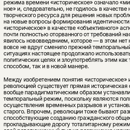
режима времени «историческое» означало «ми
ное» и, следовательно, не годилось в качестве
творческого ресурса для решения новых пробле
на новые вопросы формирования идентичности.
«историческое» в каче­стве «объективного» ас
почти полностью оторванного от требований нас
явилось нововведением, которое — в этом нет
вовсе не вдруг сменило прежний темпоральный
ситуациях настоящее продолжало использоват
политических целях и злоупотреблять этим ка
способом, так и в новой манере.
Между изобретением понятия «историческое» 
революцией существует прямая историческая 
вообще па­радигматическим образом устанавл
темпоральный режим, по­скольку являются по
осуществления временных раз­рывов и установл
старого. Впрочем, революции тоже бывают раз
способствующие созданию гражданского общес
прокладывающие дорогу тоталитарному режим