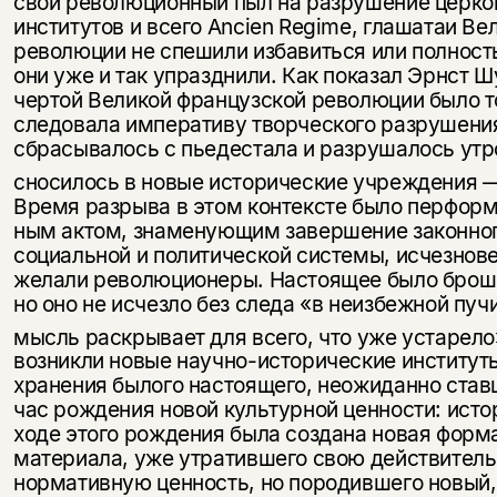
свой революционный пыл на разрушение церко
институтов и всего Ancien Regime, глашатаи В
революции не спе­шили избавиться или полност
они уже и так упразд­нили. Как показал Эрнст 
чертой Великой французской революции было то
следовала императиву творческого разрушения
сбрасывалось с пьедестала и разрушалось утр
сносилось в новые исторические учреждения —
Время разрыва в этом контексте было перфор
ным актом, знаменующим завершение законног
социальной и политической системы, исчезнове
желали революцио­неры. Настоящее было броше
но оно не исчезло без следа «в неизбежной пуч
мысль раскрывает для всего, что уже устарело
возникли новые научно-исторические ин­ститут
хранения былого настоящего, неожиданно став
час рождения новой культурной ценности: исто
ходе этого рождения была создана новая форм
материала, уже утратившего свою действитель
нормативную ценность, но породившего новый