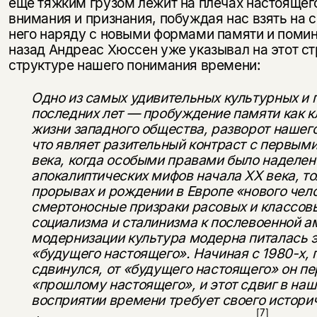
еще тяжким грузом лежит на плечах настоя­щего
внимания и признания, побуждая нас взять на с
него наряду с новыми формами памяти и помин
назад Андреас Хюссен уже указывал на этот ст
структуре нашего понимания времени:
Одно из самых удивительных культурных и 
по­следних лет — пробуждение памяти как 
жизни запад­ного общества, разворот нашег
что являет разитель­ный контраст с первым
века, когда особыми правами было наделен
апокалиптических мифов начала XX века, т
прорывах и рождении в Европе «нового чело
смертоносные призраки расовых и классовы
социа­лизма и сталинизма к послевоенной 
модернизации культура модерна питалась эн
«будущего настоящего». Начиная с 1980-х, 
сдвинулся, от «будущего настоящего» он п
«прошлому настоящего», и этот сдвиг в наш
восприятии времени требует своего истори
[7]