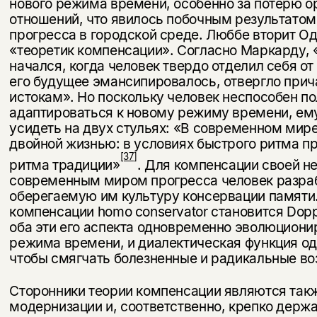
нового режима времени, особенно за потерю о
отношений, что явилось побочным результато
прогресса в городской среде. Люббе вторит О
«теоретик компен­сации». Согласно Маркарду,
начался, когда человек твердо отделил себя от
его будущее эмансипировалось, отвергло прич
истокам». Но поскольку человек неспособен п
адаптироваться к новому режиму времени, ему
усидеть на двух стульях: «В современном мир
двойной жизнью: в условиях быстрого ритма п
[37]
ритма традиции»
. Для компенсации своей н
современным миром прогресса человек разра
оберегаемую им культуру консер­вации памяти.
компенсации homo conservator становится Dopp
оба эти его аспекта одновременно эволюциони
режима времени, и диалектическая функция одн
чтобы смягчать болезненные и радикальные во
Сторонники теории компенсации являются так
модерни­зации и, соответственно, крепко держ