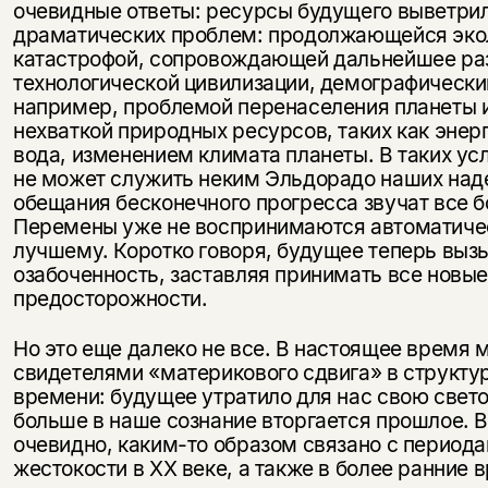
очевидные ответы: ресурсы будущего выветри
драматических проблем: продолжающейся эко
катастрофой, сопровождающей дальнейшее ра
технологической цивилизации, демографически
например, проблемой перенаселения планеты и
нехваткой природных ресурсов, таких как энер
вода, измене­нием климата планеты. В таких у
не может служить неким Эльдорадо наших наде
обещания бесконечного про­гресса звучат все 
Перемены уже не воспринимаются авто­матиче
лучшему. Коротко говоря, будущее теперь вызы­
озабоченность, заставляя принимать все новы
предосторожности.
Но это еще далеко не все. В настоящее время
свидетелями «материкового сдвига» в структу
времени: будущее утратило для нас свою свето
больше в наше сознание вторгается прошлое. 
очевидно, каким-то образом связано с периода
жестокости в XX веке, а также в более ранние