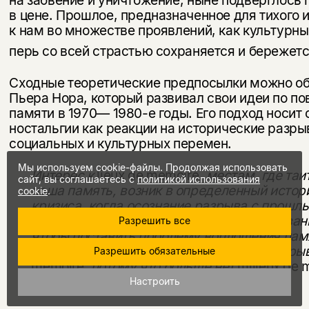
на забвение и уничтожение, ныне подверглось
в цене. Прошлое, предназначенное для тихого и
к нам во множестве проявлений, как культурны
перь со всей страстью сохраняется и бережет
Сходные теоретические предпосылки можно об
Пьера Нора, который развивал свои идеи по п
памяти в 1970— 1980-е годы. Его подход носит 
ностальгии как реакции на исторические разры
социальных и культурных перемен.
Мы используем cookie-файлы. Продолжая использовать
Интерес к
lieux de memoire,
местам, где таи
сайт, вы соглашаетесь с
политикой использования
наша па­мять, возник в определенный исто
cookie
.
кризиса, когда осозна­ние разрыва с прошл
чувством разорванной памяти, но разорван
Разрешить все
чтобы поставить проблему воплощения памя
осталось ощущение исторической непрерыв
Разрешить обязательные
memoire,
потому что больше нет
milieux de 
[39]
Настроить
среды памяти
.