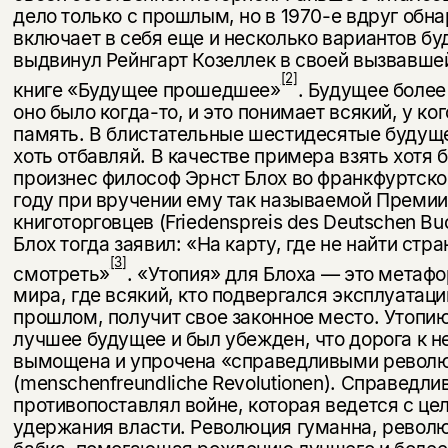
дело только с прошлым, но в 1970-е вдруг обн
включает в себя еще и несколько вариан­тов б
выдвинул Рейнгарт Козеллек в своей вызвавше
[2]
книге «Будущее прошедшее»
. Будущее более
оно было когда-то, и это понимает всякий, у к
память. В блистательные шестидесятые будущ
хоть отбавляй. В качестве примера взять хотя 
произнес философ Эрнст Блох во франкфуртско
году при вручении ему так называемой Преми
книготорговцев (Friedenspreis des Deutschen Bu
Блох тогда заявил: «На карту, где не найти стра
[3]
смотреть»
. «Утопия» для Блоха — это ме­таф
мира, где всякий, кто подвергался эксплуатац
прошлом, получит свое законное место. Утопи
лучшее будущее и был убежден, что дорога к 
вымощена и упрочена «справедливыми револ
(menschenfreundliche Revolutionen). Справед
противопоставлял войне, ко­торая ведется с це
удержания власти. Революция гуманна, револ