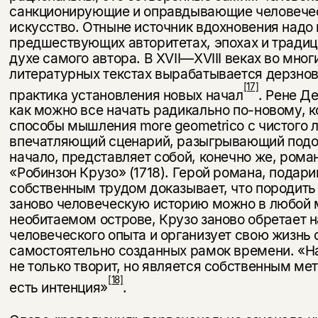
несовершеннолетних
санкционирующие и оправдываю­щие человечес
искусство. Отныне источник вдохновения надо 
Скажите, пожалуйста,
предшествующих авторитетах, эпохах и традици
Я соглашаюсь с
Политикой конфиденциальности
вам уже исполнилось 18 лет?
Я соглашаюсь с
Политикой конфиденциальности
духе самого автора. В XVII—XVIII веках во мно
литературных текстах вырабатывается дерзно
[17]
подписаться
прак­тика установления новых начал
. Рене Д
да
подписаться
как можно все начать радикально по-новому, 
способы мышления more geometrico с чистого 
нет, вернуться назад
впечатляющий сценарий, разыгры­вающий подо
начало, представляет собой, конечно же, ром
«Робинзон Крузо» (1718). Герой романа, подар
собственным трудом доказывает, что породить
заново человеческую историю можно в любой 
необитаемом острове, Крузо заново обретает 
человеческого опыта и организует свою жизнь
самостоятельно созданных рамок времени. «Н
не только творит, но является собственным мет
[18]
есть интенция»
.