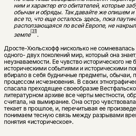
ним и характер его обитателей, которые за
обычаи и обряды. Так давайте же опишем и 
все то, что еще осталось здесь, пока паути
расползающаяся по всей Европе, не на­крыла
[31]
земле
.
Дросте-Хюльсхофф нисколько не сомневалась в
одного- двух поколений мир, который она знает
неузнаваемости. Ее чувство исторического не 
историческими события­ми и историческими по
вбирало в себя будничные пред­меты, обычаи, 
процессом исчезновения. В своих этно­графиче
спасала преходящее своеобразие Вестфальской
литературном архиве все черты местности, обр
считала, на вымирание. Она остро чувствовала
текает в прошлое, и, перечитывая ее произвед
пони­маем тесную связь между разрывами вре
понятия «историческое».