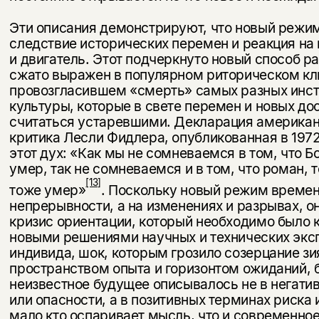
Эти описания демонстрируют, что новый режи
следствие исторических перемен и реакция на 
и двигатель. Этот подчеркнуто новый способ р
сжато выражен в по­пулярном риторическом кл
провозгласившем «смерть» самых разных инст
культуры, которые в свете перемен и новых до
считаться устаревшими. Декларация американс
критика Лесли Фидлера, опубликованная в 1972
этот дух: «Как мы не сомневаемся в том, что Бо
умер, так не сомневаемся и в том, что роман, 
[13]
тоже умер»
. Поскольку новый режим времен
непрерывнос­ти, а на изменениях и разрывах, 
кризис ориента­ции, который необходимо было
новыми решениями на­учных и технических эксп
индивида, шок, которым гро­зило созерцание 
пространством опыта и горизонтом ожиданий, б
неизвестное будущее описывалось не в не­гати
или опасности, а в позитивных терминах риска 
мало кто оспаривает мысль, что и современное