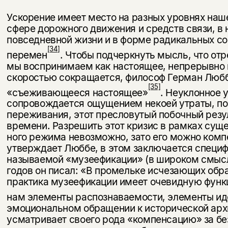
Ускорение имеет место на разных уровнях наше
сфере дорожного движения и средств связи, в
повседневной жизни и в форме радикальных со
[34]
перемен
. Чтобы подчеркнуть мысль, что от
мы воспринимаем как настоящее, непрерывно 
скоростью сокращается, философ Герман Любб
[35]
«съеживающееся настоящее»
. Неуклонное 
сопровождается ощущением некоей утраты, по
переживания, этот пресловутый побочный резу
времени. Разрешить этот кризис в рамках сущ
ного режима невозможно, зато его можно комп
утверждает Люббе, в этом заключается специф
называемой «музеефикации» (в широком смысле
годов он писал: «В про­мельке исчезающих обр
практика музеефикации имеет очевидную фун
нам элементы распознаваемости, эле­менты ид
эмоциональном обращении к исторической архи
усматривает своего рода «компенсацию» за бе