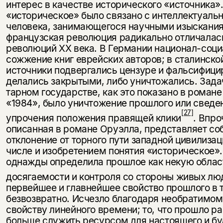
интерес в качестве ис­торического «источника»
«историческое» было связано с интеллектуал
человека, занимающегося научными изысканиям
французская революция радикально отлича­лас
революций XX века. В Германии национал-соц
сожжение книг еврейских авторов; в сталинско
источники подвергались цензуре и фальсифици
делались закрытыми, либо уничтожались. Задач
тарном государстве, как это показано в рома
«1984», было уничтожение прошлого или сведен
[27]
упрочения поло­жения правящей клики
. Впро
описанная в романе Оруэлла, представляет со
отклонение от торного пути западной циви­лизац
числе и изобретением понятия «историческое»
однажды определила прошлое как некую област
досягаемости и контроля со стороны живых лю
первейшее и главнейшее свойство прошлого в т
безвоз­вратно. Исчезло благодаря необратимо
свойству линей­ного времени; то, что прошло ра
больше служить ресур­сом для настоящего и б