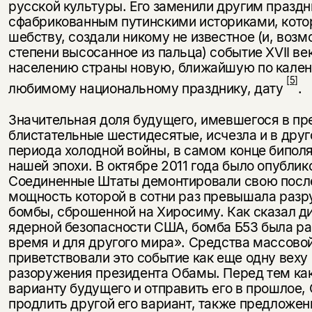
русской культуры. Его заменили другим праздн
сфабрикованным путинскими историками, котор
шебству, создали никому не известное (и, возм
степени высосанное из пальца) событие XVII ве
населению страны новую, ближайшую по кален
[5]
любимому националь­ному празднику, дату
.
Значительная доля будущего, имевшегося в пр
блистательные шестидесятые, исчезла и в дру
периода холодной войны, в самом конце бипол
нашей эпохи. В октябре 2011 года было опублик
Соединенные Штаты демонтировали свою пос
мощность которой в сотни раз превышала раз
бомбы, сброшенной на Хиросиму. Как сказал д
ядерной безопасности США, бомба Б53 была ра
время и для другого мира». Средства массов
приветствовали это событие как еще одну веху
разоружения президента Обамы. Перед тем как
вари­анту будущего и отправить его в прошлое
продлить другой его вариант, также предложен