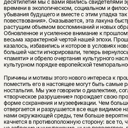
десятилетий мы с вами явились сви­детелями 
времени в экологическом, социальном и филос
убывания будущего и вместе с этим упадка так
повествования». Оказывается, эта лакуна быст
растущим объемом воспоминаний и новых обра
Обновленное и усиленное внимание к прошлом
весь­ма характерной чертой нашей эпохи. Прош
казалось, избавились и которое в условиях но
большей час­ти игнорировали, теперь вернулос
«памяти» и обрело очертания культурного нас
культурном порядке европейской темпорально
Причины и мотивы этого нового интереса к про
поместить его в настоящее могут быть самые р
ностальгия. Мы уже говорили о диалектике, со
«творческое разруше­ние» порождает свою пр
форме сохранения и музеефикации. Чем больш
отвергается и разрушается все еще видимое 
нами окружающей среды, тем больше вероятнос
качнется в противоположную сторону: все то, 