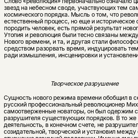
Слово «революция» первоначально означало ц
звезд на небесном своде, участвующих тем с
космического по­рядка. Мысль о том, что револ
естественный процесс, но еще и историческое 
породить человек, есть прямой результат нов
Утопия и революция были тесно связаны между
Нового времени, и та, и другая стали философ­
средством разорвать время, индуцировать те
ради измышления, инсценировки и установлени
Творческое разрушение
Сущность нового режима времени обобщил в с
русский профессиональный революционер Миха
самоотвер­женные новаторы, он был одержим 
разрушителя сущест­вующих порядков. В то же
деятельность, в конечном счете, не разрушител
созидательной, творческой и установил между