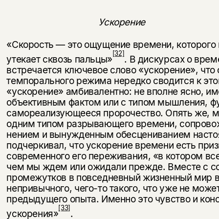
Ускорение
«Скорость — это ощущение времени, которого н
[32]
утекает сквозь пальцы»
. В дискурсах о врем
встречается ключевое слово «ускорение», что
темпорального режима нередко сво­дится к это
«ускорение» амбивалентно: не вполне ясно, им
объективным фактом или с типом мышления, ф
самореализующееся пророчество. Опять же, м
одним типом разрывающего времени, сопрово
нением и вынужденным обесцениванием насто
подчеркивал, что ускорение времени есть при
современного его пере­живания, «в котором вс
чем мы ждем или ожидали прежде. Вместе с 
промежутков в повседневный жизненный мир вх
непривычного, чего-то такого, что уже не може
предыдущего опыта. Именно это чувство и ко
[33]
ускорения»
.