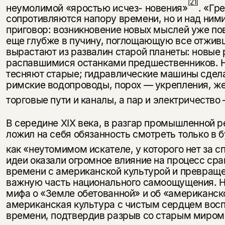
[21]
неумолимой «яростью исчез- новения»
. «Гр
сопротивляются напору времени, но и над ним
приговор: возникновение новых мыслей уже пов
еще глубже в пучину, поглощающую все отжив
вырастают из развалин старой планеты: новые 
распавшимися останками предшественников. Н
тесняют старые; гидравлические машины сдел
римские во­допроводы, порох — укрепления, ж
торговые пути и каналы, а пар и электричеств
В середине XIX века, в разгар промышленной 
ложил на себя обязанность смотреть только в б
как «не­утомимом искателе, у которого нет за 
идеи оказали огромное влияние на процесс ср
времени с амери­канской культурой и превраще
важную часть националь­ного самоощущения. Н
мифа о «Земле обетованной» и об «американс
американская культура с чистым сердцем вос
времени, подтвердив разрыв со старым миром