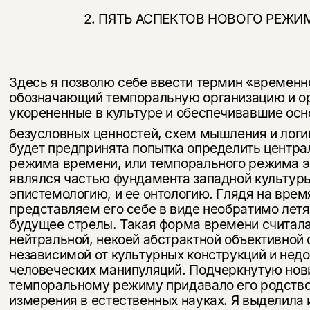
2. ПЯТЬ АСПЕКТОВ НОВОГО РЕЖИ
Здесь я позволю себе ввести термин «временн
обозна­чающий темпоральную организацию и о
укорененные в культуре и обеспечивавшие осн
безусловных ценностей, схем мышления и логи
будет предпринята попытка опреде­лить центра
режима времени, или темпорального ре­жима э
являлся частью фундамента западной куль­тур
эпистемологию, и ее онтологию. Глядя на врем
представляем его себе в виде необратимо летя
будущее стрелы. Такая форма времени считала
нейтраль­ной, некоей абстрактной объективной
независимой от куль­турных конструкций и нед
человеческих манипуляций. Под­черкнутую нов
темпоральному режиму придавало его родство
измерения в естественных науках. Я выделила 