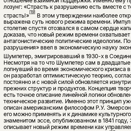
отношение взаимной поддержки. Именно ему п
лозунг: «Страсть к разрушению есть вместе с т
[19]
страсть!»
В этом утверждении наиболее откр
вы­ражена суть нового режима времени. Импул
столетие спустя отозвался в самом сердце кап
доказав, что но­вый режим времени охватывает
антагонистические политиче­ские идеологии. П
разрушения» ввел в экономическую науку эко
Шумпетер, эмигрировавший в 1930-х в Со­еди
Несмотря на то что Шумпетер сам в двадцатые г
лопнувший во время экономического кризиса в
он разработал оптимистическую теорию, соглас
постоянно и с новой силой обновляется изнутр
прежних структур и продуктов. Концепция тво
есть точное описание линейной логики обновле
тех­ническое развитие. Именно этот принцип у
описан американским философом Р.У. Эмерсоно
его можно применять и к динамике культурного
знаменитом эссе, опубликованном в 1841 году,
описывает новый ре­жим времени как управля