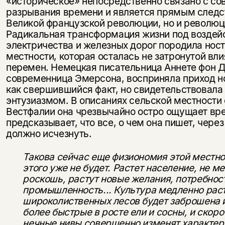
«историческое» непосредственно связано с с
разрывания времени и является прямым следст
Великой французской революции, но и революц
Радикальная трансформация жизни под воздей
электричества и железных дорог породила нос
местно­сти, которая осталась не затронутой вл
перемен. Немец­кая писательница Аннете фон 
современница Эмерсона, восприняла приход н
как свершившийся факт, но сви­детельствовала
энтузиазмом. В описаниях сельской местности
Вестфалии она чрезвычайно остро ощущает вре
предсказывает, что все, о чем она пишет, через
должно исчезнуть.
Такова сейчас еще физиономия этой местнос
этого уже не будет. Растет население, не м
роскошь, растут новые желания, потребност
промышленность... Культура мед­ленно рас
широколиственных лесов будет заброшена и
более быстрые в росте ели и сосны, и скоро
нечные нивы совершенно изменят характер 