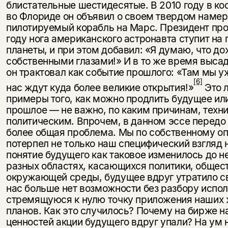
блистательные шестидесятые. В 2010 году в к
во Флориде он объявил о сво­ем твердом наме
пилотируемый корабль на Марс. Президент пров
году нога американского астронавта ступит на 
планеты, и при этом добавил: «Я думаю, что до
собственными глазами!» И в то же время высад
он трактовал как событие прошлого: «Там мы 
[6]
нас ждут куда более великие открытия!»
Это 
примеры того, как можно продлить будущее или
прошлое — не важно, по каким причинам, техн
политическим. Впрочем, в данном эссе передо 
более общая проблема. Мы по собственному оп
потерпел не только наш специфический взгляд 
понятие будущего как таковое изменилось до н
разных областях, касающихся политики, общес
окружающей среды, будущее вдруг утратило св
нас больше нет возможности без разбору испол
стремящуюся к нулю точку приложения наших 
планов. Как это случилось? Почему на бирже 
ценностей акции буду­щего вдруг упали? На ум