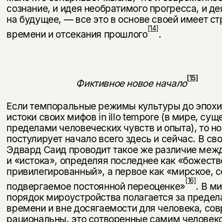
сознание, и идея необратимого прогресса, и д
на будущее, — все это в основе своей имеет с
[14]
времени и отсекания прошлого
.
[15]
Фиктивное новое начало
Если темпоральные режимы культуры до эпохи
истоки своих мифов in illo tempore (в мире, с
Этой книги временно
пределами человеческих чувств и опыта), то 
постулирует начало всего здесь и сейчас. В св
нет в продаже.
Подписка на рассылку
Эдвард Саид проводит такое же различие меж
и «истока», определяя последнее как «божеств
Вы можете подписаться на
Раз в неделю мы отправляем рассылку
привилегированный», а первое как «мирское, с
уведомления, и при поступлении книги
о книгах и событиях «НЛО».
[16]
на склад получить письмо на указанный
подвергаемое постоянной переоценке»
. В м
За подписку дарим промокод на
электронный адрес.
порядок мироустройства полагается за предел
Эта книга
скидку 15%
времени и вне досягаемости для человека, со
не предназначена для
рациональны, это со­творенные самим человек