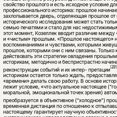
свойство прошлого и есть исходное условие дл
профессионального историка: прошлое начи­нает
захлопывается дверь, отделяющая прошлое от 
исторического исследования может стать только
семью печатями и стало для нас недостижимым
этот момент, Козеллек вводит различие межд
и «чистым» прошлым. «Прошлое настоящего» 
воспоми­наниями и чувствами, которыми живу
прошлое, которыми они с ним связаны. Только 
действовать эти стратегии овла­дения прошлым
историкам, методично и беспри­страстно начи
[29]
реконструкции событий и их интер- претации
историкам остается только ждать, предоставл
«времени» делать свою работу. В основе истор
лежит условие, «что актуальное настоящее ("го
моральной, эмоциональной точек зрения) авто
преобразуется в объективное ("холодное") пр
временная дистанция по от­ношению к отпыла
настоящему гарантирует научную объек­тивнос