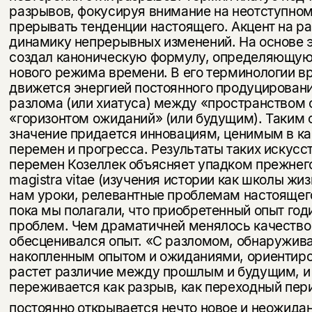
разрывов, фокусируя внимание на неотступно
прерывать тенденции на­стоящего. Акцент на р
динамику непрерывных изменений. На основе э
создал каноническую формулу, опреде­ляющую
нового режима времени. В его терминологии в
движется энергией постоянного продуцировани
разлома (или хиатуса) между «пространством о
«горизонтом ожиданий» (или будущим). Таким 
значение придается инновациям, ценимым в ка
перемен и прогресса. Результаты таких искус
перемен Козеллек объ­ясняет упадком прежнего 
magistra vitae (изучения истории как школы жи
нам уроки, релевантные проблемам настоящего,
пока мы полагали, что приобретенный опыт год
проблем. Чем драматичней менялось качест­во
обесценивался опыт. «С разломом, обнаружи
накопленным опытом и ожиданиями, ориентир
растет различие между прошлым и будущим, и 
переживается как разрыв, как переходный пер
постоянно от­крывается нечто новое и неожида