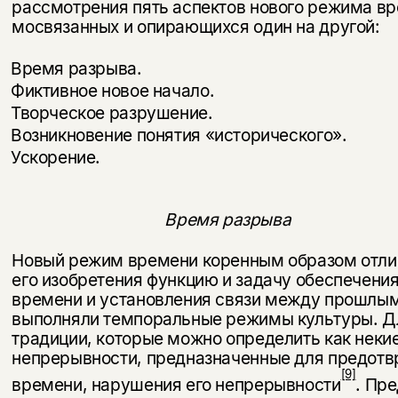
рассмотрения пять аспектов нового режима вр
мосвязанных и опирающихся один на другой:
Время разрыва.
Фиктивное новое начало.
Творческое разрушение.
Возникновение понятия «исторического».
Ускорение.
Время разрыва
Новый режим времени коренным образом отлич
его изобретения функцию и задачу обеспечени
времени и уста­новления связи между прошлы
выполняли темпо­ральные режимы культуры. Д
традиции, которые можно определить как неки
непрерывности, предназначенные для предотв
[9]
времени, нарушения его непрерывности
. Пр