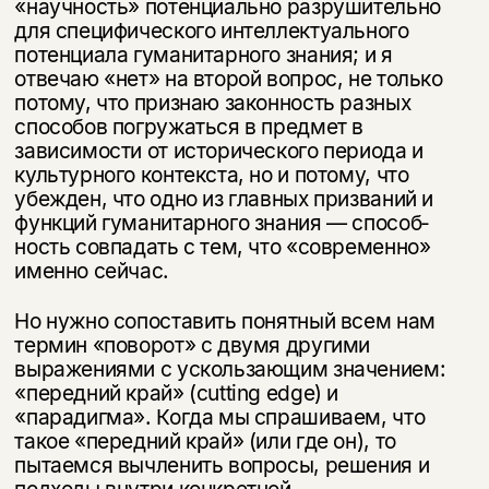
«научность» потенциально разрушительно
для специфического интеллектуального
потенциала гумани­тарного знания; и я
отвечаю «нет» на второй вопрос, не только
потому, что признаю законность разных
способов погружаться в предмет в
зависимости от исторического периода и
культурного контекста, но и потому, что
убежден, что одно из главных призваний и
функций гуманитарного знания — способ­
ность совпадать с тем, что «современно»
именно сейчас.
Но нужно сопоставить понятный всем нам
термин «поворот» с двумя дру­гими
выражениями с ускользающим значением:
«передний край» (cutting edge) и
«парадигма». Когда мы спрашиваем, что
такое «передний край» (или где он), то
пытаемся вычленить вопросы, решения и
подходы внутри кон­кретной