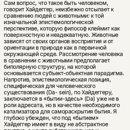
Сам вопрос, что такое быть человеком,
говорит Хайдеггер, не­избежно отсылает к
сравнению людей с животными: к той
изначальной эпи­стемологической
перспективе, которую философ клеймит как
поверхност­ную и неадекватную. Животные
зависят от своих органов восприятия и от
ориентации в природе как в первичной
окружающей среде. Рассмотрение че­ловека
в сравнении с животными предполагает
биполярную структуру, на которой
основывается субъект-объектная парадигма.
Напротив, эпистемо­логическая позиция,
специфическая для человеческого
существования (Da- sein), по Хайдеггеру,
заключается в «бытии-здесь» (Da) уже не в
роли адре­сата, но в качестве необходимого
катализатора для самораскрытия бытия. Я
глубоко убежден, что под «бытием»
Хайдеггер имеет в виду не абстрактное