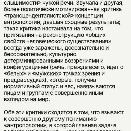
слышимости» чужой речи. Звучала и другая,
более политически мотивированная критика
«трансценденталистской» концепции
антропологии, давшая сходные результаты;
такая критика настаивала на том, что
притязания на реконструкцию «общих
свойств человеческого существования»
всегда уже заражены, досознательно и
бессознательно, культурно
детерминированными воззрениями и
конфигурациями (речь, прежде всего, идет о
«белых» и «муж­ских» точках зрения и
предрассудках), которые, получив
нормативный статус и вес, навязываются
лицам и группам с совершенно иным
взглядом на мир.
Обе эти критики сходятся в том, что взывают
к совершенно другому пони­манию
«антропологии», в которой главная задача