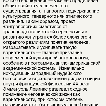
всякого наблюдения — уже не определение
общих свойств человеческого
существования, а, напротив, подчеркивание
культурного, гендерного или этнического
различия. Таким об­разом, проект
«антропологии» сместился от
трансценденталистской перспек­тивы к
развитию «внутренне» более сложного и
открытого различиям поня­тия человека.
Разрабатывать и усиливать такую
вариативность — главное призвание
современной культурной антропологии,
особенно в программах англо-американской
академической системы. Изначально
исходивший из тра­диций иудейского
богословия и вдохновляемый рядом позиций
внутри фран­цузской философии XX века,
Эммануэль Левинас развивал сходное
понима­ние человеческой жизни как
вариативности, при котором степень
различия может быть сколь угодно большой