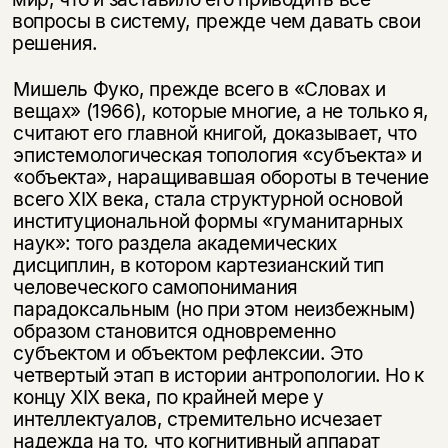
несовершеннолетних
вопросы в систему, прежде чем давать свои
решения.
Скажите, пожалуйста,
Я соглашаюсь с
Политикой конфиденциальности
вам уже исполнилось 18 лет?
Я соглашаюсь с
Политикой конфиденциальности
Мишель Фуко, прежде всего в «Словах и
вещах» (1966), которые многие, а не только я,
подписаться
считают его главной книгой, доказывает, что
да
подписаться
эпистемологиче­ская топология «субъекта» и
«объекта», наращивавшая обороты в течение
нет, вернуться назад
всего XIX века, стала структурной основой
институциональной формы «гу­манитарных
наук»: того раздела академических
дисциплин, в котором кар­тезианский тип
человеческого самопонимания
парадоксальным (но при этом неизбежным)
образом становится одновременно
субъектом и объектом реф­лексии. Это
четвертый этап в истории антропологии. Но к
концу XIX века, по крайней мере у
интеллектуалов, стремительно исчезает
надежда на то, что когнитивный аппарат