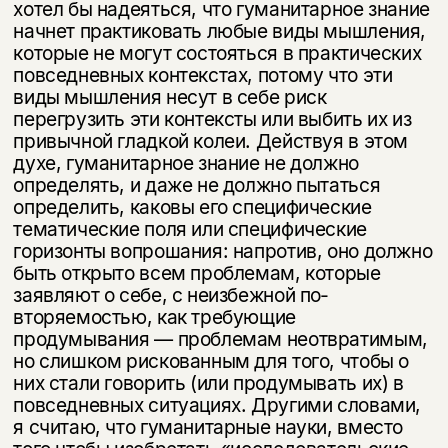
хотел бы надеяться, что гуманитарное знание
начнет практиковать любые виды мышления,
которые не могут состояться в прак­тических
повседневных контекстах, потому что эти
виды мышления несут в себе риск
перегрузить эти контексты или выбить их из
привычной гладкой колеи. Действуя в этом
духе, гуманитарное знание не должно
определять, и даже не должно пытаться
определить, каковы его специфические
тематиче­ские поля или специфические
горизонты вопрошания: напротив, оно должно
быть открыто всем проблемам, которые
заявляют о себе, с неизбежной по­
вторяемостью, как требующие
продумывания — проблемам неотвратимым,
но слишком рискованным для того, чтобы о
них стали говорить (или проду­мывать их) в
повседневных ситуациях. Другими словами,
я считаю, что гу­манитарные науки, вместо