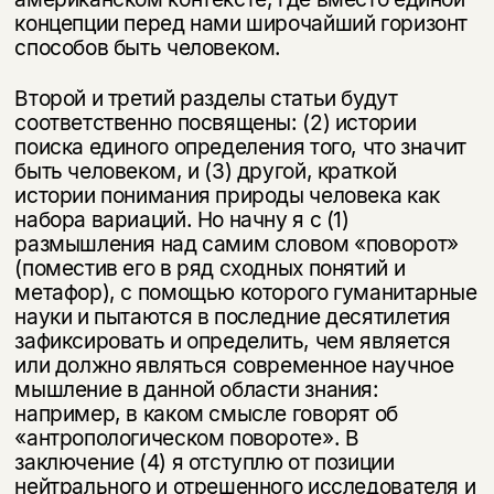
концепции перед нами широчайший горизонт
способов быть человеком.
Второй и третий разделы статьи будут
соответственно посвящены: (2) ис­тории
поиска единого определения того, что значит
быть человеком, и (3) дру­гой, краткой
истории понимания природы человека как
набора вариаций. Но начну я с (1)
размышления над самим словом «поворот»
(поместив его в ряд сходных понятий и
метафор), с помощью которого гуманитарные
науки и пытаются в последние десятилетия
зафиксировать и определить, чем яв­ляется
или должно являться современное научное
мышление в данной обла­сти знания:
например, в каком смысле говорят об
«антропологическом пово­роте». В
заключение (4) я отступлю от позиции
нейтрального и отрешенного исследователя и