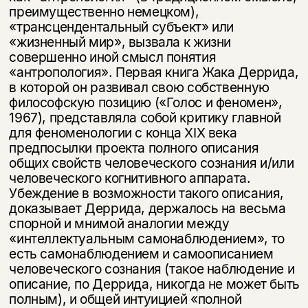
преимущественно не­мецком),
«трансцендентальный субъект» или
«жизненный мир», вызвала к жизни
совершенно иной смысл понятия
«антропология». Первая книга Жака Деррида,
в которой он развивал свою собственную
философскую позицию («Го­лос и феномен»,
1967), представляла собой критику главной
для феноменоло­гии с конца XIX века
предпосылки проекта полного описания
общих свойств человеческого сознания и/или
человеческого когнитивного аппарата.
Убежде­ние в возможности такого описания,
доказывает Деррида, держалось на весьма
спорной и мнимой аналогии между
«интеллектуальным самонаблюдением», то
есть самонаблюдением и самоописанием
человеческого сознания (такое наблю­дение и
описание, по Деррида, никогда не может быть
полным), и общей интуи­цией «полной