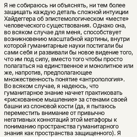
Я не собираюсь ни объяснять, ни тем более
защищать каждую деталь сложной интуиции
Хайдеггера об эпистемологическом «месте»
человече­ского существования. Однако она,
во всяком случае для меня, способствует
возникновению масштабной картины, внутри
которой гуманитарные науки постигали бы
сами себя и развивали бы новое видение того,
что им под силу, вместо того чтобы просто
полагаться на единственное и монолитное или
же, напротив, предполагающее
множественность понятие «антропология».
Во всяком случае, я надеюсь, что
гуманитарное знание начнет практиковать
«рискованное мышление» за стенами своей
башни из слоновой кости (да, я пытаюсь
переместить внимание от привычно
негативных коннотаций этой метафоры к
пониманию пространства гуманитарного
знания как простран­ства защищенного). Я