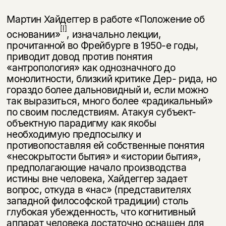
Мартин Хайдеггер в работе «Положение об
[I]
основании»
, изначально лекции,
прочитанной во Фрейбурге в 1950-е годы,
приводит довод против понятия
«антропология» как однозначного до
монолитности, близкий критике Дер- рида, но
гораздо более дальновидный и, если можно
так выразиться, много более «радикальный»
по своим последствиям. Атакуя субъект-
объектную парадигму как якобы
необходимую предпосылку и
противопоставляя ей собст­венные понятия
«несокрытости бытия» и «истории бытия»,
предполагающие начало производства
истины вне человека, Хайдеггер задает
вопрос, откуда в «нас» (представителях
западной философской традиции) столь
глубокая убежденность, что когнитивный
аппарат человека достаточно оснащен для