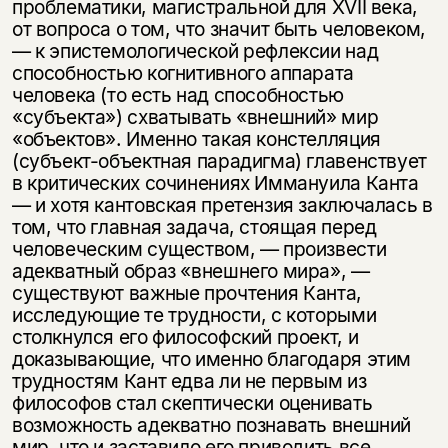
пробле­матики, магистральной для XVII века,
от вопроса о том, что значит быть че­ловеком,
— к эпистемологической рефлексии над
способностью когнитивного аппарата
человека (то есть над способностью
«субъекта») схватывать «внеш­ний» мир
«объектов». Именно такая констелляция
(субъект-объектная пара­дигма) главенствует
в критических сочинениях Иммануила Канта
— и хотя кантовская претензия заключалась в
том, что главная задача, стоящая перед
Этой книги временно
человеческим существом, — произвести
адекватный образ «внешнего мира», —
нет в продаже.
Подписка на рассылку
существуют важные прочтения Канта,
исследующие те трудности, с которыми
Вы можете подписаться на
Раз в неделю мы отправляем рассылку
столкнулся его философский проект, и
уведомления, и при поступлении книги
о книгах и событиях «НЛО».
доказывающие, что именно благодаря этим
на склад получить письмо на указанный
трудностям Кант едва ли не первым из
За подписку дарим промокод на
электронный адрес.
Эта книга
скидку 15%
философов стал скептически оце­нивать
возможность адекватно познавать внешний
не предназначена для
мир, что и заставило его приводить все