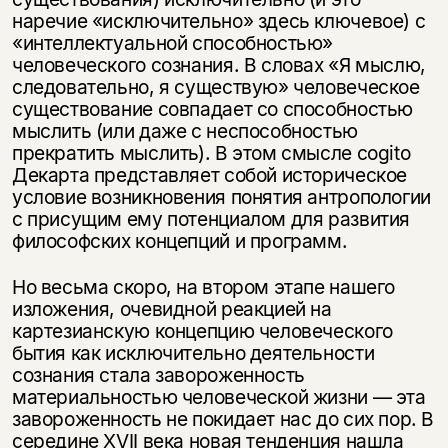
наречие «исключи­тельно» здесь ключевое) с
«интеллектуальной способностью»
человеческого сознания. В словах «Я мыслю,
следовательно, я существую» человеческое
су­ществование совпадает со способностью
мыслить (или даже с неспособностью
прекратить мыслить). В этом смысле cogito
Декарта представляет собой исто­рическое
условие возникновения понятия антропологии
с присущим ему по­тенциалом для развития
философских концепций и программ.
Но весьма скоро, на втором этапе нашего
изложения, очевидной реакцией на
картезианскую концепцию человеческого
бытия как исключительно дея­тельности
сознания стала завороженность
материальностью человеческой жизни — эта
завороженность не покидает нас до сих пор. В
середине XVII века новая тенденция нашла