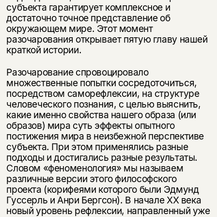
субъекта гарантирует комплексное и
достаточно точ­ное представление об
окружающем мире. Этот момент
разочарования откры­вает пятую главу нашей
краткой истории.
Разочарование спровоцировало
множественные попытки сосредоточиться,
посредством саморефлексии, на структуре
человеческого познания, с целью выяснить,
какие именно свойства нашего образа (или
образов) мира суть эф­фекты опытного
постижения мира в неизбежной перспективе
субъекта. При этом применялись разные
подходы и достигались разные результаты.
Сло­вом «феноменология» мы называем
различные версии этого философского
проекта (корифеями которого были Эдмунд
Гуссерль и Анри Бергсон). В на­чале XX века
новый уровень рефлексии, направленный уже