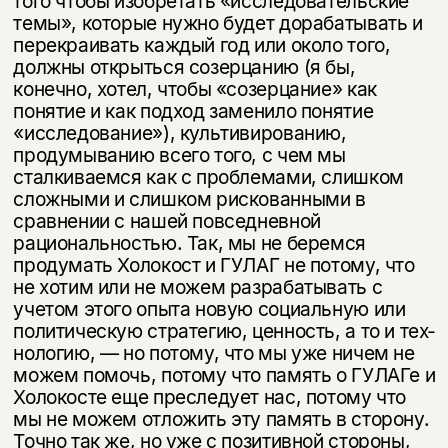
того чтобы изобретать «исследовательские
темы», которые нужно будет дорабатывать и
перекраивать каждый год или около того,
должны открыться созерцанию (я бы,
конечно, хотел, чтобы «созерца­ние» как
понятие и как подход заменило понятие
«исследование»), культи­вированию,
продумыванию всего того, с чем мы
сталкиваемся как с пробле­мами, слишком
сложными и слишком рискованными в
сравнении с нашей повседневной
рациональностью. Так, мы не беремся
продумать Холокост и ГУЛАГ не потому, что
не хотим или не можем разрабатывать с
учетом этого опыта новую социальную или
политическую стратегию, ценность, а то и тех­
нологию, — но потому, что мы уже ничем не
можем помочь, потому что па­мять о ГУЛАГе и
Холокосте еще преследует нас, потому что
мы не можем от­ложить эту память в сторону.
Точно так же, но уже с позитивной стороны,