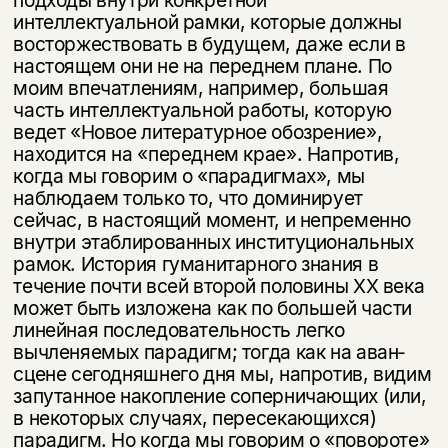
интеллектуальной рамки, которые должны
восторжествовать в бу­дущем, даже если в
настоящем они не на переднем плане. По
моим впечатле­ниям, например, большая
часть интеллектуальной работы, которую
ведет «Новое литературное обозрение»,
находится на «переднем крае». Напротив,
когда мы говорим о «парадигмах», мы
наблюдаем только то, что доминирует
сейчас, в настоящий момент, и непременно
внутри этаблированных инсти­туциональных
рамок. История гуманитарного знания в
течение почти всей второй половины XX века
может быть изложена как по большей части
ли­нейная последовательность легко
вычленяемых парадигм; тогда как на аван­
сцене сегодняшнего дня мы, напротив, видим
запутанное накопление сопер­ничающих (или,
в некоторых случаях, пересекающихся)
парадигм. Но когда мы говорим о «повороте»