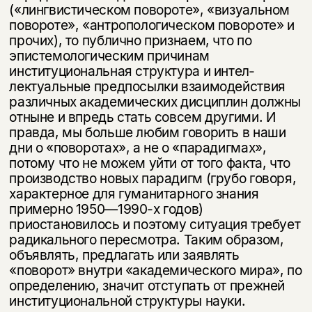
(«лингвистическом повороте», «визуальном
пово­роте», «антропологическом повороте» и
прочих), то публично признаем, что по
эпистемологическим причинам
институциональная структура и интел­
лектуальные предпосылки взаимодействия
различных академических дис­циплин должны
отныне и впредь стать совсем другими. И
правда, мы больше любим говорить в наши
дни о «поворотах», а не о «парадигмах»,
потому что не можем уйти от того факта, что
производство новых парадигм (грубо го­воря,
характерное для гуманитарного знания
примерно 1950—1990-х годов)
приостановилось и поэтому ситуация требует
радикального пересмотра. Та­ким образом,
объявлять, предлагать или заявлять
«поворот» внутри «акаде­мического мира», по
определению, значит отступать от прежней
институциональной структуры науки.