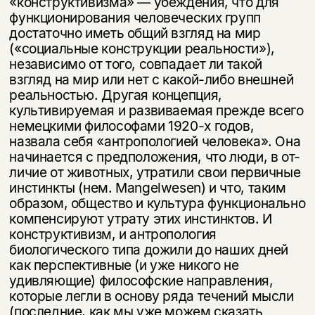
«конструктивизма» — убеждения, что для
функционирования челове­ческих групп
достаточно иметь общий взгляд на мир
(«социальные конструк­ции реальности»),
независимо от того, совпадает ли такой
взгляд на мир или нет с какой-либо внешней
реальностью. Другая концепция,
культивируемая и развиваемая прежде всего
немецкими философами 1920-х годов,
назвала себя «антропологией человека». Она
начинается с предположения, что люди, в от­
личие от животных, утратили свои первичные
инстинкты (нем. Mangelwesen) и что, таким
образом, общество и культура функционально
компенсируют утрату этих инстинктов. И
конструктивизм, и антропология
биологического типа дожили до наших дней
как перспективные (и уже никого не
удивляющие) философские направления,
которые легли в основу ряда течений мысли
(по­следние, как мы уже можем сказать