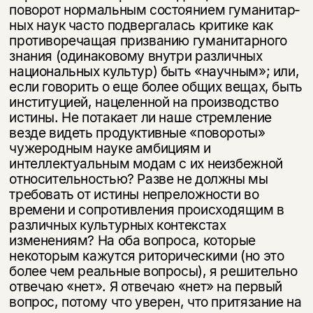
поворот нормальным состоянием гуманитар­
ных наук часто подвергалась критике как
противоречащая призванию гума­нитарного
знания (одинаковому внутри различных
национальных культур) быть «научным»; или,
если говорить о еще более общих вещах, быть
инсти­туцией, нацеленной на производство
истины. Не потакает ли наше стремле­ние
везде видеть продуктивные «повороты»
чужеродным науке амбициям и
интеллектуальным модам с их неизбежной
относительностью? Разве не должны мы
требовать от истины непреложности во
времени и сопротивления происходящим в
различных культурных контекстах
изменениям? На оба во­проса, которые
некоторым кажутся риторическими (но это
более чем реаль­ные вопросы), я решительно
отвечаю «нет». Я отвечаю «нет» на первый
во­прос, потому что уверен, что притязание на