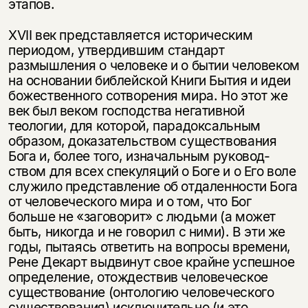
этапов.
XVII век представляется историческим
периодом, утвердившим стандарт
размышления о человеке и о бытии человеком
на основании библейской Книги Бытия и идеи
божественного сотворения мира. Но этот же
век был ве­ком господства негативной
теологии, для которой, парадоксальным
образом, доказательством существования
Бога и, более того, изначальным руковод­
ством для всех спекуляций о Боге и о Его воле
служило представление об от­даленности Бога
от человеческого мира и о том, что Бог
больше не «загово­рит» с людьми (а может
быть, никогда и не говорил с ними). В эти же
годы, пытаясь ответить на вопросы времени,
Рене Декарт выдвинут свое крайне ус­пешное
определение, отождествив человеческое
существование (онтологию человеческого
существования) исключительно (и это