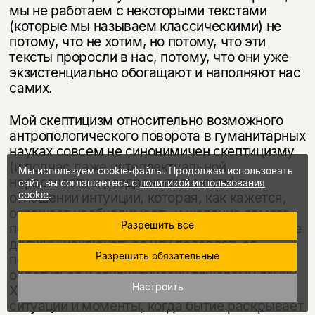
мы не работаем с некоторыми текстами
(которые мы называем классиче­скими) не
потому, что не хотим, но потому, что эти
тексты проросли в нас, потому, что они уже
экзистенциально обогащают и наполняют нас
самих.
Мой скептицизм относительно возможного
антропологического поворота в гуманитарных
науках совсем не синонимичен скептицизму
(и подчас даже интеллектуальной
Мы используем cookie-файлы. Продолжая использовать
нервозности и раздражительности) в
сайт, вы соглашаетесь с
политикой использования
cookie
.
отношении интуи­ции, которая, как кажется,
отражает необходимость и желание самого
Разрешить все
пово­рота. Такое чувство и жажда перемен не
должны исключаться или подав­ляться,
Разрешить обязательные
потому что (если позволят последний раз
обратиться к стилистически тяжелому языку
Настроить
Хайдеггера) они и могут возвестить те
ситуации и моменты, когда бытие раскрывает