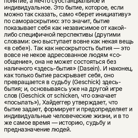
понятие, а нечто субстанциальное и
индивидуальное. Это бытие, которое, если
можно так сказать, само «берет инициативу»
по самораскрытию: это зна­чит, бытие
показывает себя как независимое от какой-
либо специфичной пер­спективы (другими
словами: оно выступает вовне как некая вещь
«в себе»). Так как несокрытость бытия — это
вовсе не некое адресованное людям «со­
общение», она не может состояться без
наличного «здесь-бытия» (Dasein). И наконец,
как только бытие раскрывает себя, оно
превращается в судьбу (Geschick) здесь-
бытия; и, основываясь уже на другой игре
слов (Geschick от schicken, что означает
«посылать»), Хайдеггер утверждает, что
бытие задает, формирует и предопределяет и
индивидуальные человеческие жизни, и в то
же самое время — историю, судьбу и
предназначение людей.