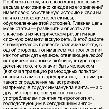
Проблема в том, что слово «антропология»
весьма много­значно: каждое из его значений
имеет свою собственную историю и свои ни
на что не похожие перспективы,
обусловленные этой историей. Главная цель
моей статьи — различить и описать эти
значения в их историческом развитии как
сложную семантическую сеть. В этой работе
я намереваюсь провести раз­личие между, с
одной стороны, пониманием «антропологии»
как попытки дать единое, отвечающее любой
исторической эпохе и любой культуре опре­
деление того, что значит быть человеком
(включая традицию разнородных попыток
оспорить само это предприятие), — примеры
такого определения мы встречаем,
например, в трудах Иммануила Канта, — а с
другой стороны, совершенно иным
употреблением понятия «антропология»,
господствующим в сегодняшнем англо-
американском контексте, где вместо единой