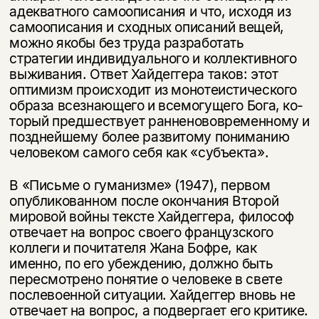
адекватного самоописания и что, исходя из
самоописания и сходных описа­ний вещей,
можно якобы без труда разработать
стратегии индивидуального и коллективного
выживания. Ответ Хайдеггера таков: этот
оптимизм про­исходит из монотеистического
образа всезнающего и всемогущего Бога, ко­
торый предшествует ранненововременному и
позднейшему более развитому пониманию
человеком самого себя как «субъекта».
В «Письме о гуманизме» (1947), первом
опубликованном после окончания Второй
мировой войны тексте Хайдеггера, философ
отвечает на вопрос своего французского
коллеги и почитателя Жана Бофре, как
именно, по его убеждению, должно быть
пересмотрено понятие о человеке в свете
после­военной ситуации. Хайдеггер вновь не
отвечает на вопрос, а подвергает его критике.