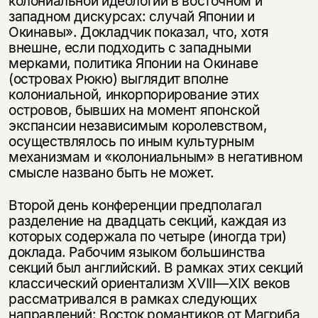
колониальной идеологии в восточном и
западном дискурсах: случай Японии и
Окинавы». Докладчик показал, что, хотя
внешне, если подходить с западными
мерками, политика Японии на Окинаве
(островах Рюкю) выглядит вполне
колониальной, инкорпорирование этих
островов, бывших на момент японской
экспансии независимым королевством,
осуществлялось по иным культурным
механизмам и «колониальным» в негативном
смысле названо быть не может.
Второй день конференции предполагал
разделение на двадцать секций, каждая из
которых содержала по четыре (иногда три)
доклада. Рабочим языком большинства
секций был английский. В рамках этих секций
классический ориентализм XVIII—XIX веков
рассматривался в рамках следующих
направлений: Восток романтиков от Магриба