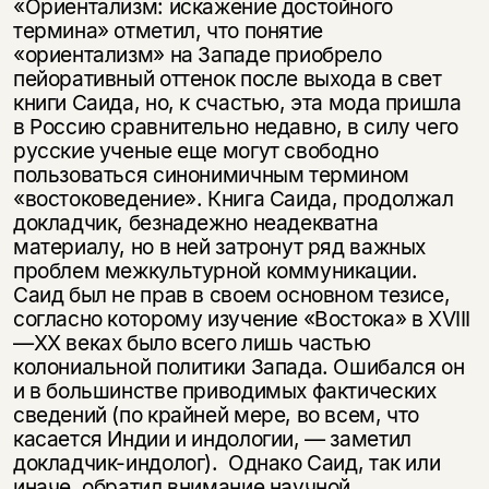
«Ориентализм: искажение достойного
термина» отметил, что понятие
«ориентализм» на Западе приобрело
пейоративный оттенок после выхода в свет
книги Саида, но, к счастью, эта мода пришла
в Россию сравнительно недавно, в силу чего
русские ученые еще могут свободно
пользоваться синонимичным термином
«востоковедение». Книга Саида, продолжал
докладчик, безнадежно неадекватна
материалу, но в ней затронут ряд важных
проблем межкультурной коммуникации.
Саид был не прав в своем основном тезисе,
согласно которому изучение «Востока» в XVIII
—XX веках было всего лишь частью
колониальной политики Запада. Ошибался он
и в большинстве приводимых фактических
сведений (по крайней мере, во всем, что
касается Индии и индологии, — заметил
докладчик-индолог). Однако Саид, так или
иначе, обратил внимание научной