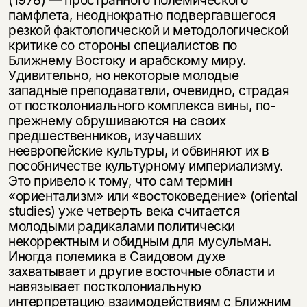
(1978) — пространного полемического
памфлета, неоднократно подвергавшегося
резкой фактологической и методологической
критике со стороны специалистов по
Ближнему Востоку и арабскому миру.
Удивительно, но некоторые молодые
западные преподаватели, очевидно, страдая
от постколониального комплекса вины, по-
прежнему обрушиваются на своих
предшественников, изучавших
неевропейские культуры, и обвиняют их в
пособничестве культурному империализму.
Это привело к тому, что сам термин
«ориентализм» или «востоковедение» (oriental
studies) уже четверть века считается
молодыми радикалами политически
некорректным и обидным для мусульман.
Иногда полемика в Саидовом духе
захватывает и другие восточные области и
навязывает постколониальную
интерпретацию взаимодействиям с Ближним