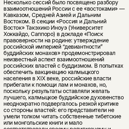
Несколько сессий было посвящено разбору
взаимоотношений России с ее «востоками» —
Кавказом, Средней Азией и Дальним
Востоком. В секции «Россия и Дальний
Восток» Такэхико Иноуэ (Университет
Хоккайдо, Саппоро) в докладе «Поиск
правоверности на родине: утверждение
российской империей “девиантности”
буддийских монахов» продемонстрировал
неизвестный аспект взаимоотношений
российских властей с буддизмом. В попытках
обеспечить вакцинацию калмыцкого
населения в XIX веке, российские власти
прибегали к помощи лам и монахов, но,
поскольку результаты оставляли желать
лучшего, калмыцкое буддийское духовенство
неоднократно подвергалось резкой критике
со стороны властей: его представители не
умели толком читать собственные тибетские
или монгольские книги и мало
соответствовали своему религиозному и