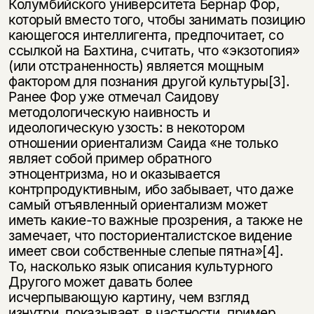
Колумбийского университета Бернар Фор,
который вместо того, чтобы занимать позицию
кающегося интеллигента, предпочитает, со
ссылкой на Бахтина, считать, что «экзотопия»
(или отстраненность) является мощным
фактором для познания другой культуры[3].
Ранее Фор уже отмечал Саидову
методологическую наивность и
идеологическую узость: в некотором
отношении ориентализм Саида «не только
являет собой пример обратного
этноцентризма, но и оказывается
контрпродуктивным, ибо забывает, что даже
самый отъявленный ориентализм может
иметь какие-то важные прозрения, а также не
замечает, что посториенталистское видение
имеет свои собственные слепые пятна»[4].
То, насколько язык описания культурного
Другого может давать более
исчерпывающую картину, чем взгляд
изнутри, показывает, в частности, пример