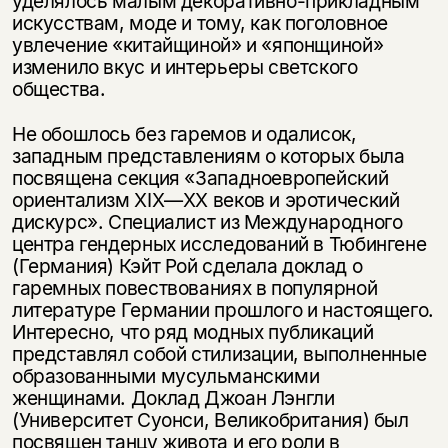
уделялось малым декоративно-прикладным
искусствам, моде и тому, как поголовное
увлечение «китайщиной» и «японщиной»
изменило вкус и интерьеры светского
общества.
Не обошлось без гаремов и одалисок,
западным представлениям о которых была
посвящена секция «Западноевропейский
ориентализм XIX—XX веков и эротический
дискурс». Специалист из Международного
центра гендерных исследований в Тюбингене
(Германия) Кэйт Рой сделала доклад о
гаремных повествованиях в популярной
литературе Германии прошлого и настоящего.
Интересно, что ряд модных публикаций
представлял собой стилизации, выполненные
образованными мусульманскими
женщинами. Доклад Джоан Лэнгли
(Университет Суонси, Великобритания) был
посвящен танцу живота и его роли в