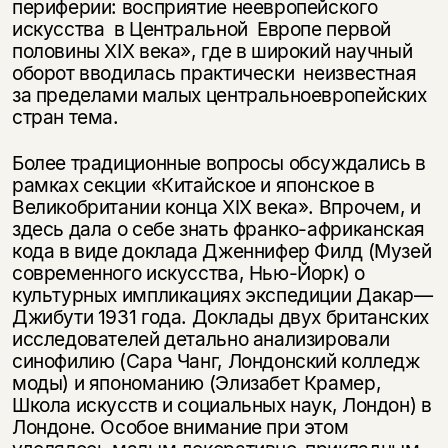
периферии: восприятие неевропейского
искусства в Центральной Европе первой
половины XIX века», где в широкий научный
оборот вводилась практически неизвестная
за пределами малых центральноевропейских
стран тема.
Более традиционные вопросы обсуждались в
рамках секции «Китайское и японское в
Великобритании конца XIX века». Впрочем, и
здесь дала о себе знать франко-африканская
кода в виде доклада Дженнифер Филд (Музей
современного искусства, Нью-Йорк) о
культурных импликациях экспедиции Дакар—
Джибути 1931 года. Доклады двух британских
исследователей детально анализировали
синофилию (Сара Чанг, Лондонский колледж
моды) и япономанию (Элизабет Крамер,
Школа искусств и социальных наук, Лондон) в
Лондоне. Особое внимание при этом