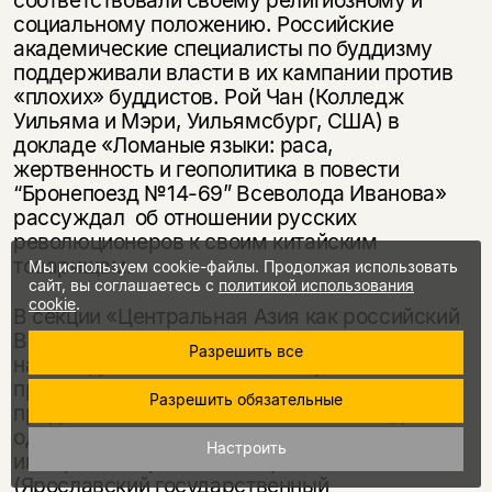
социальному положению. Российские
академические специалисты по буддизму
поддерживали власти в их кампании против
«плохих» буддистов. Рой Чан (Колледж
Уильяма и Мэри, Уильямсбург, США) в
докладе «Ломаные языки: раса,
жертвенность и геополитика в повести
“Бронепоезд №14-69” Всеволода Иванова»
рассуждал об отношении русских
революционеров к своим китайским
товарищам.
Мы используем cookie-файлы. Продолжая использовать
сайт, вы соглашаетесь с
политикой использования
cookie
.
В секции «Центральная Азия как российский
Восток» два доклада российских участников
Разрешить все
на Западе могли бы быть восприняты как
присяга саидизму, хотя в них было
Разрешить обязательные
представлено многоаспектное и отнюдь не
однозначное соотношение метрополии и
Настроить
имперских окраин. А.Э. Афанасьева
(Ярославский государственный