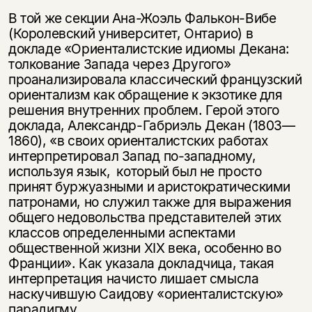
В той же секции Ана-Жоэль Фалькон-Вибе
(Королевский университет, Онтарио) в
докладе «Ориенталистские идиомы Декана:
толкование Запада через Другого»
проанализировала классический французский
ориентализм как обращение к экзотике для
решения внутренних проблем. Герой этого
доклада, Александр-Габриэль Декан (1803—
1860), «в своих ориенталистских работах
интерпретировал Запад по-западному,
используя язык, который был не просто
принят буржуазными и аристократическими
патронами, но служил также для выражения
общего недовольства представителей этих
классов определенными аспектами
общественной жизни XIX века, особенно во
Франции». Как указала докладчица, такая
интерпретация начисто лишает смысла
наскучившую Саидову «ориенталистскую»
парадигму.