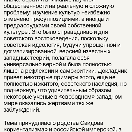
общественности на реальную и сложную
проблему: изучение культур неизбежно
отмечено пресуппозициями, а иногда и
предрассудками своей собственной
культуры. Это было справедливо и для
советского востоковедения, поскольку
советская идеология, будучи упрощенной и
догматизированной версией известных
западных теорий, полагала себя
универсально верной и была полностью
лишена рефлексии и самокритики. Докладчик
Этой книги временно
привел некоторые примеры этого, еще не
нет в продаже.
Подписка на рассылку
полностью изжитого, советского наследия, но
подчеркнул, что удивительным образом
некоторые ученые в «свободном» западном
Вы можете подписаться на
Раз в неделю мы отправляем рассылку
мире оказались жертвами тех же
уведомления, и при поступлении книги
о книгах и событиях «НЛО».
на склад получить письмо на указанный
заблуждений.
За подписку дарим промокод на
электронный адрес.
Эта книга
скидку 15%
Тема причудливого родства Саидова
не предназначена для
«ориентализма» и российской имперской, а