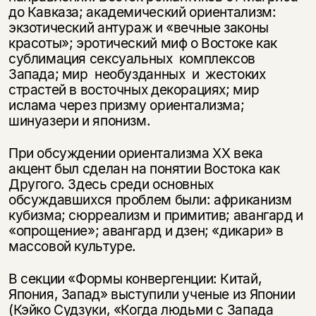
до Кавказа; академический ориентализм:
экзотический антураж и «вечные законы
красоты»; эротический миф о Востоке как
сублимация сексуальных комплексов
Запада; мир необузданных и жестоких
страстей в восточных декорациях; мир
ислама через призму ориентализма;
шинуазери и японизм.
При обсуждении ориентализма XX века
акцент был сделан на понятии Востока как
Другого. Здесь среди основных
обсуждавшихся проблем были: африканизм
кубизма; сюрреализм и примитив; авангард и
«опрощение»; авангард и дзен; «дикари» в
массовой культуре.
В секции «Формы конвергенции: Китай,
Япония, Запад» выступили ученые из Японии
(Кэйко Судзуки, «Когда людьми с Запада