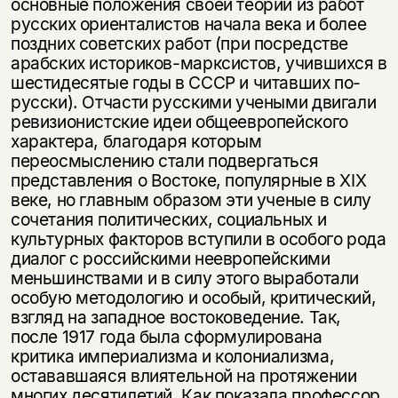
основные положения своей теории из работ
русских ориенталистов начала века и более
поздних советских работ (при посредстве
арабских историков-марксистов, учившихся в
шестидесятые годы в СССР и читавших по-
русски). Отчасти русскими учеными двигали
ревизионистские идеи общеевропейского
характера, благодаря которым
переосмыслению стали подвергаться
представления о Востоке, популярные в XIX
веке, но главным образом эти ученые в силу
сочетания политических, социальных и
культурных факторов вступили в особого рода
диалог с российскими неевропейскими
меньшинствами и в силу этого выработали
особую методологию и особый, критический,
взгляд на западное востоковедение. Так,
после 1917 года была сформулирована
критика империализма и колониализма,
остававшаяся влиятельной на протяжении
многих десятилетий. Как показала профессор