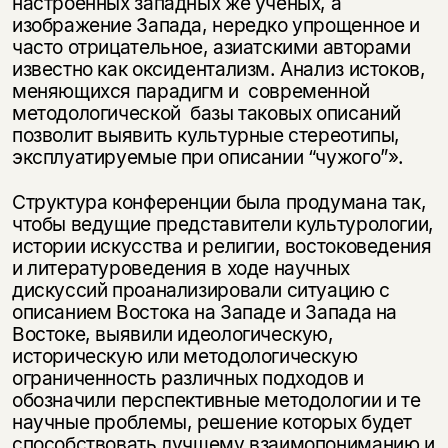
настроенных западных же ученых, а
изображение Запада, нередко упрощенное и
часто отрицательное, азиатскими авторами
известно как оксидентализм. Анализ истоков,
меняющихся парадигм и современной
методологической базы таковых описаний
позволит выявить культурные стереотипы,
эксплуатируемые при описании “чужого”».
Структура конференции была продумана так,
чтобы ведущие представители культурологии,
истории искусства и религии, востоковедения
и литературоведения в ходе научных
дискуссий проанализировали ситуацию с
описанием Востока на Западе и Запада на
Востоке, выявили идеологическую,
историческую или методологическую
ограниченность различных подходов и
обозначили перспективные методологии и те
научные проблемы, решение которых будет
способствовать лучшему взаимопониманию и