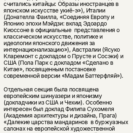
считались китайцы: Образы иностранцев в
японском искусстве укиё-э»), Италии
(Донателла Фаилла, «Соединяя Европу и
Японию эпохи Мэйдзи: вклад Эдоардо
Киоссоне в официальные представления о
классическом искусстве, политике и
идеологии японского движения за
интернационализацию»), Австралии (Ясуко
Кларемонт с докладом о Прусте и Сосэки) и
США (Пола Парк с докладом «Сделано в
Китае», посвященным постановке
современной версии «Мадам Баттерфляй»).
Отдельная секция была посвящена
европейским шинуазери и японизму
(докладчики из США и Чехии). Особенно
интересен был доклад Филипа Сухомеля
(Академия архитектуры и дизайна, Прага)
«Далекие царства мандаринов в буржуазных
салонах на европейской художественной