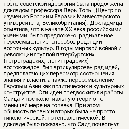
несовершеннолетних
после советской идеологии была продолжена
докладом профессора Веры Тольц (Центр по
Скажите, пожалуйста,
изучению России и Евразии Манчестерского
Я соглашаюсь с
Политикой конфиденциальности
вам уже исполнилось 18 лет?
Я соглашаюсь с
Политикой конфиденциальности
университета, Великобритания). Докладчица
отметила, что в начале ХХ века российскими
учеными было предложено радикальное
подписаться
да
подписаться
переосмысление способов рецепции
восточных культур. В годы мировой войной и
нет, вернуться назад
революции группой петербургских
(петроградских, ленинградских)
востоковедов был артикулирован ряд идей,
предполагающих пересмотр соотношения
знания и власти, а также переосмысление
Европы и Азии как политических и культурных
конструктов. Эти идеи предвосхитили работы
Саида и постколониальную теорию по
меньшей мере на полвека. При этом
общность первых и вторых была не просто
типологической, но генеалогической. В
докладе было показано, что Саид почерпнул