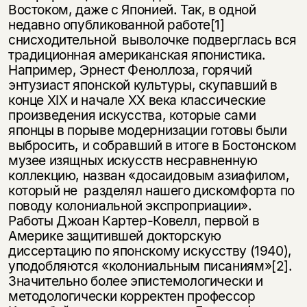
Востоком, даже с Японией. Так, в одной
недавно опубликованной работе[1]
снисходительной выволочке подверглась вся
традиционная американская японистика.
Например, Эрнест Феноллоза, горячий
энтузиаст японской культуры, скупавший в
конце XIX и начале XX века классические
произведения искусства, которые сами
японцы в порыве модернизации готовы были
выбросить, и собравший в итоге в Бостонском
музее изящных искусств несравненную
коллекцию, назван «досаидовым азиафилом,
который не разделял нашего дискомфорта по
поводу колониальной экспроприации».
Работы Джоан Картер-Ковелл, первой в
Америке защитившей докторскую
диссертацию по японскому искусству (1940),
уподобляются «колониальным писаниям»[2].
Значительно более эпистемологически и
методологически корректен профессор