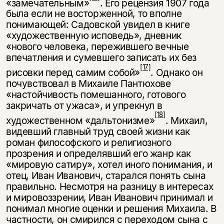
«замечательным»
. Его рецензия 1907 года
была если не восторженной, то вполне
понимающей: Садовской увидел в книге
«художе­ственную исповедь», дневник
«нового человека, пережившего вечные
впечат­ления и сумевшего записать их без
[17]
рисовки перед самим собой»
. Однако он
почувствовал в Михаиле Пантюхове
«настойчивость помешанного, готового
закричать от ужаса», и упрекнул в
[18]
художественном «дальтонизме»
. Михаил,
видевший главный труд своей жизни как
роман философского и религиозного
прозрения и определявший его жанр как
«мировую сатиру», хотел иного по­нимания, и
отец, Иван Иванович, старался понять сына
правильно. Несмотря на разницу в интересах
и мировоззрении, Иван Иванович принимал и
пони­мал многие оценки и решения Михаила. В
частности, он смирился с перехо­дом сына с