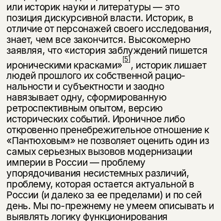
или историк науки и литературы — это
позиция дискурсивной власти. Историк, в
отличие от персонажей своего исследования,
знает, чем все закон­чится. Высокомерно
заявляя, что «история заблуждений пишется
[5]
ирониче­скими красками»
, историк лишает
людей прошлого их собственной рацио­
нальности и субъектности и заодно
навязывает одну, сформированную
ретроспективным опытом, версию
исторических событий. Ироничное либо
откровенно пренебрежительное отношение к
«Пантюховым» не позволяет оценить один из
самых серьезных вызовов модернизации
империи в Рос­сии — проблему
упорядочивания несистемных различий,
проблему, которая остается актуальной в
России (и далеко за ее пределами) и по сей
день. Мы по-прежнему не умеем описывать и
выявлять логику функционирования