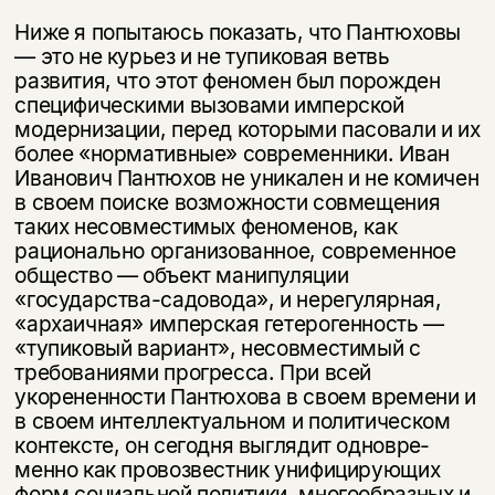
Ниже я попытаюсь показать, что Пантюховы
— это не курьез и не тупико­вая ветвь
развития, что этот феномен был порожден
специфическими вы­зовами имперской
модернизации, перед которыми пасовали и их
более «нормативные» современники. Иван
Иванович Пантюхов не уникален и не комичен
в своем поиске возможности совмещения
таких несовместимых фе­номенов, как
рационально организованное, современное
общество — объект манипуляции
«государства-садовода», и нерегулярная,
«архаичная» импер­ская гетерогенность —
«тупиковый вариант», несовместимый с
требованиями прогресса. При всей
укорененности Пантюхова в своем времени и
в своем интеллектуальном и политическом
контексте, он сегодня выглядит одновре­
менно как провозвестник унифицирующих
форм социальной политики, мно­гообразных и