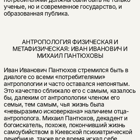
ученые, но и современное государство, и
образованная публика.
АНТРОПОЛОГИЯ ФИЗИЧЕСКАЯ И
МЕТАФИЗИЧЕСКАЯ: ИВАН ИВАНОВИЧ И
МИХАИЛ ПАНТЮХОВЫ
Иван Иванович Пантюхов стремился быть в
диалоге со всеми «потребите­лями»
антропологии и часто оставался непонятым.
Это качество сближало его с самым, казалось
бы, далеким от антропологии членом его
семьи, тем са­мым, чья жизнь была
«невыразимо исковеркана» наличием отца-
антропо­лога. Михаил Пантюхов, декадент и
богоискатель, похоже, покончивший жизнь
самоубийством в Киевской психиатрической
лечебнице, также все время искал себе