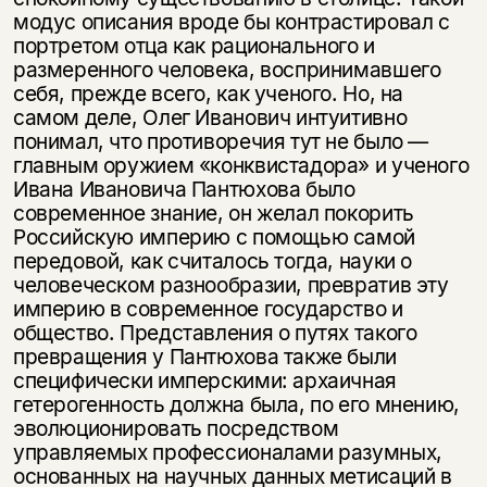
модус описания вроде бы контрастировал с
портретом отца как рационального и
размеренного человека, восприни­мавшего
себя, прежде всего, как ученого. Но, на
самом деле, Олег Иванович интуитивно
понимал, что противоречия тут не было —
главным оружием «конквистадора» и ученого
Ивана Ивановича Пантюхова было
современное знание, он желал покорить
Российскую империю с помощью самой
передо­вой, как считалось тогда, науки о
человеческом разнообразии, превратив эту
империю в современное государство и
общество. Представления о путях такого
превращения у Пантюхова также были
специфически имперскими: архаичная
гетерогенность должна была, по его мнению,
эволюционировать посредством
управляемых профессионалами разумных,
основанных на на­учных данных метисаций в