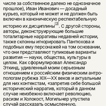
числе за собственное далеко не однозначное
прошлое), Иван Ивано­вич — досадный
курьез, который не может и не должен быть
включен в ка­ноническую респектабельную
[3]
историю их дисциплины
. С другой стороны,
авторы, деконструирующие большие
тоталитарные нарративы недавней ис­тории,
также склонны игнорировать Пантюхова и
подобных ему персонажей на том основании,
что они представляют тупиковые варианты
развития — науки, общества, культуры в
целом. Как сформулировал Александр
Эткинд, удивленный моим серьезным
отношением к российским физическим антро­
пологам рубежа XIX—XX веков и актуальным
для них контекстам, «запретив себе большой
исторический нарратив, который в данном
случае неизбежно включает революцию,
расизм и Холокост, Могильнер упустила
случай рас­сказать осмысленную,