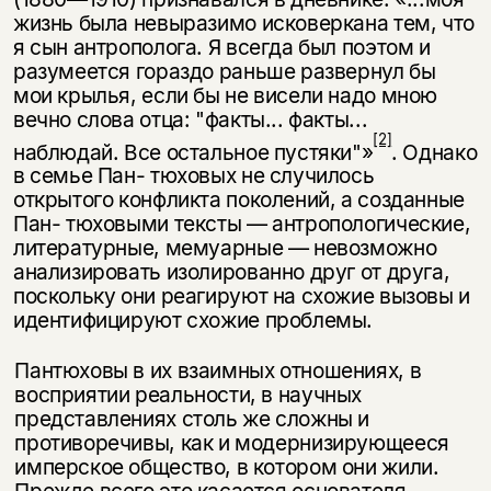
жизнь была невыразимо исковеркана тем, что
я сын антрополога. Я всегда был поэтом и
разумеется гораздо раньше раз­вернул бы
мои крылья, если бы не висели надо мною
вечно слова отца: "факты... факты...
[2]
наблюдай. Все остальное пустяки"»
. Однако
в семье Пан- тюховых не случилось
открытого конфликта поколений, а созданные
Пан- тюховыми тексты — антропологические,
литературные, мемуарные — невоз­можно
анализировать изолированно друг от друга,
поскольку они реагируют на схожие вызовы и
идентифицируют схожие проблемы.
Пантюховы в их взаимных отношениях, в
восприятии реальности, в на­учных
представлениях столь же сложны и
противоречивы, как и модернизи­рующееся
имперское общество, в котором они жили.