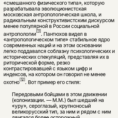
«смешанного фи­зического типа», которую
разрабатывала эволюционистская
московская ант­ропологическая школа, и
радикальным конструктивистским дискурсом
ме­нее популярной в России социальной
[11]
антропологии
. Пантюхов видел в
«антропологическом типе» стабильное ядро
современных наций и на этом основании
легко поддавался соблазну психологических и
исторических спе­куляций, представляя их в
риторической форме, резко
контрастировавшей с языком цифр и
индексов, на котором он говорил не менее
[12]
охотно
. Вот при­мер его стиля:
Передовыми бойцами в этом движении
(колонизации. — М.М.) был шед­ший на
«уру», сероглазый, крупноносый
великорусский тип, за ним и рядом с ним
двигался более осторожный,