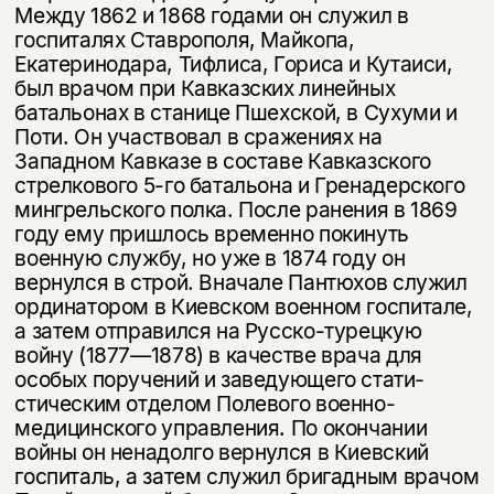
Между 1862 и 1868 годами он служил в
госпиталях Став­рополя, Майкопа,
Екатеринодара, Тифлиса, Гориса и Кутаиси,
был врачом при Кавказских линейных
батальонах в станице Пшехской, в Сухуми и
Поти. Он участвовал в сражениях на
Западном Кавказе в составе Кавказского
стрелкового 5-го батальона и Гренадерского
мингрельского полка. После ра­нения в 1869
году ему пришлось временно покинуть
военную службу, но уже в 1874 году он
Этой книги временно
вернулся в строй. Вначале Пантюхов служил
ординатором в Киевском военном госпитале,
нет в продаже.
Подписка на рассылку
а затем отправился на Русско-турецкую
войну (1877—1878) в качестве врача для
Вы можете подписаться на
Раз в неделю мы отправляем рассылку
особых поручений и заведующего стати­
уведомления, и при поступлении книги
о книгах и событиях «НЛО».
стическим отделом Полевого военно-
на склад получить письмо на указанный
За подписку дарим промокод на
медицинского управления. По оконча­нии
электронный адрес.
Эта книга
скидку 15%
войны он ненадолго вернулся в Киевский
не предназначена для
госпиталь, а затем служил бри­гадным врачом