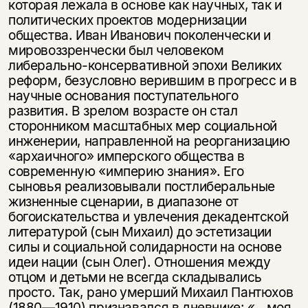
которая лежала в основе как научных, так и
политических проектов модернизации
общества. Иван Иванович поколенчески и
мировоззренчески был человеком
либерально-консервативной эпохи Великих
реформ, безусловно верившим в прогресс и в
научные основания поступательного
развития. В зрелом воз­расте он стал
сторонником масштабных мер социальной
инженерии, направ­ленной на реорганизацию
«архаичного» имперского общества в
современную «империю знания». Его
сыновья реализовывали постлиберальные
жизнен­ные сценарии, в диапазоне от
богоискательства и увлечения декадентской
литературой (сын Михаил) до эстетизации
силы и социальной солидарности на основе
идеи нации (сын Олег). Отношения между
отцом и детьми не всег­да складывались
просто. Так, рано умерший Михаил Пантюхов
(1880—1910) признавался в дневнике: «...моя