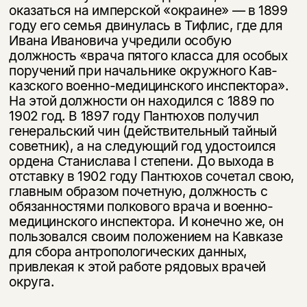
оказаться на имперской «окраине» — в 1899
году его семья дви­нулась в Тифлис, где для
Ивана Ивановича учредили особую
должность «врача пятого класса для особых
поручений при начальнике окружного Кав­
казского военно-медицинского инспектора».
На этой должности он нахо­дился с 1889 по
1902 год. В 1897 году Пантюхов получил
генеральский чин (действительный тайный
советник), а на следующий год удостоился
ордена Станислава I степени. До выхода в
отставку в 1902 году Пантюхов сочетал свою,
главным образом почетную, должность с
обязанностями полкового врача и военно-
медицинского инспектора. И конечно же, он
пользовался своим положением на Кавказе
для сбора антропологических данных,
привле­кая к этой работе рядовых врачей
округа.