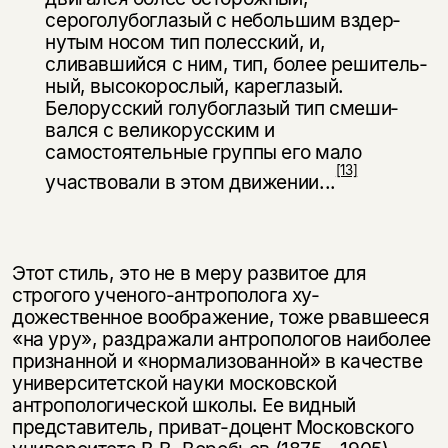
сероголубоглазый с небольшим вздер­
нутым носом тип полесский, и,
сливавшийся с ним, тип, более решитель­
ный, высокорослый, кареглазый.
Белорусский голубоглазый тип смеши­
вался с великорусским и
самостоятельные группы его мало
[13]
участвовали в этом движении...
Этот стиль, это не в меру развитое для
строгого ученого-антрополога ху­
дожественное воображение, тоже рвавшееся
«на уру», раздражали антропо­логов наиболее
признанной и «нормализованной» в качестве
университетской науки московской
антропологической школы. Ее видный
представитель, при­ват-доцент Московского