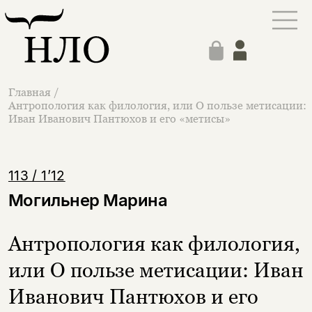
Главная
/
Антропология как филология, или О пользе метисации:
Иван Иванович Пантюхов и его «метисы»
113 / 1’12
Могильнер Марина
Антропология как филология,
или О пользе метисации: Иван
Иванович Пантюхов и его