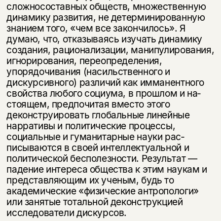
сложносоставных обществ, множественную
динамику развития, не детерми­нированную
знанием того, «чем все закончилось». Я
думаю, что, отказываясь изучать динамику
создания, рационализации, манипулирования,
игнориро­вания, переопределения,
упорядочивания (насильственного и
дискурсив­ного) различий как имманентного
свойства любого социума, в прошлом и на­
стоящем, предпочитая вместо этого
деконструировать глобальные линейные
нарративы и политические процессы,
социальные и гуманитарные науки рас­
писываются в своей интеллектуальной и
политической бесполезности. Ре­зультат —
падение интереса общества к этим наукам и
представляющим их ученым, будь то
академические «физические антропологи»
или занятые то­тальной деконструкцией
исследователи дискурсов.