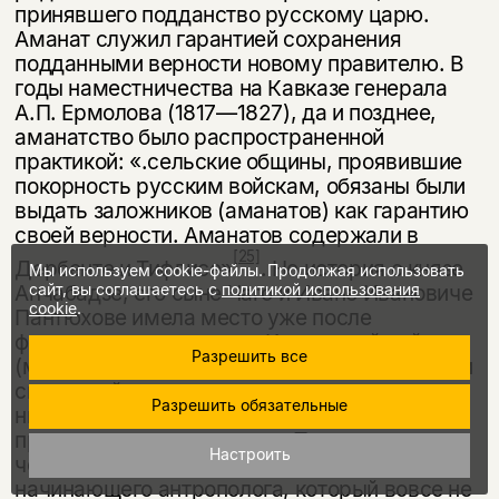
принявшего подданство русскому царю.
Аманат служил га­рантией сохранения
подданными верности новому правителю. В
годы на­местничества на Кавказе генерала
А.П. Ермолова (1817—1827), да и позднее,
аманатство было распространенной
практикой: «.сельские общины, про­явившие
покорность русским войскам, обязаны были
выдать заложников (аманатов) как гарантию
своей верности. Аманатов содержали в
[25]
Дербенте и Тифлисе»
. Но история о князе
Мы используем cookie-файлы. Продолжая использовать
Анчабадзе, его сыне Чаго и Иване Ивановиче
сайт, вы соглашаетесь с
политикой использования
cookie
.
Пантюхове имела место уже после
формального окончания Кавказской войны
Разрешить все
(май 1865 года), а сам институт аманатства и
связанный с ним ритуал не содержал
Разрешить обязательные
никакого символического, а тем более
практического смысла для Пантюхова —
Настроить
человека современных взглядов, врача и
начинающего антро­полога, который вовсе не