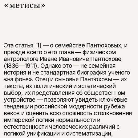
«метисы»
Эта статья
[1]
— о семействе Пантюховых, и
прежде всего о его главе — физиче­ском
антропологе Иване Ивановиче Пантюхове
(1836—1911). Однако это — не семейная
история и не стандартная биография ученого
«на фоне». Отец и сыновья Пантюховы — их
тексты, их политический и эстетический
выбор, их представления об общественном
устройстве — позволяют увидеть ключе­вые
тенденции российской модерности рубежа
веков и оценить всю слож­ность столкновения
имперской логики нормальности и
естественности че­ловеческих различий с
логикой унификации и систематизации,