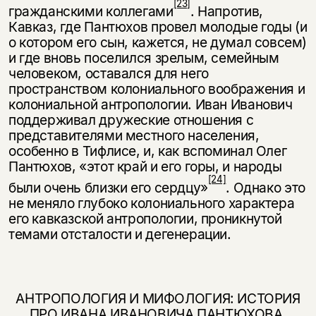
[23]
гражданскими коллегами
. Напротив,
Кавказ, где Пантюхов провел молодые годы (и
о ко­тором его сын, кажется, не думал совсем)
и где вновь поселился зрелым, се­мейным
человеком, оставался для него
пространством колониального вооб­ражения и
колониальной антропологии. Иван Иванович
поддерживал дружеские отношения с
представителями местного населения,
особенно в Тифлисе, и, как вспоминал Олег
Пантюхов, «этот край и его горы, и народы
[24]
были очень близки его сердцу»
. Однако это
не меняло глубоко колониаль­ного характера
его кавказской антропологии, проникнутой
темами отстало­сти и дегенерации.
АНТРОПОЛОГИЯ И МИФОЛОГИЯ: ИСТОРИЯ
ПРО ИВАНА ИВАНОВИЧА ПАНТЮХОВА,