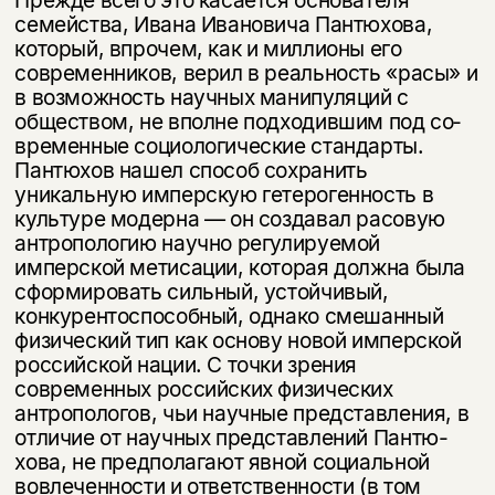
Прежде всего это каса­ется основателя
семейства, Ивана Ивановича Пантюхова,
который, впрочем, как и миллионы его
современников, верил в реальность «расы» и
в возмож­ность научных манипуляций с
обществом, не вполне подходившим под со­
временные социологические стандарты.
Пантюхов нашел способ сохранить
уникальную имперскую гетерогенность в
культуре модерна — он создавал расовую
антропологию научно регулируемой
имперской метисации, которая должна была
сформировать сильный, устойчивый,
конкурентоспособный, однако смешанный
физический тип как основу новой имперской
российской нации. С точки зрения
современных российских физических
антропологов, чьи научные представления, в
отличие от научных представлений Пантю-
хова, не предполагают явной социальной
вовлеченности и ответственности (в том