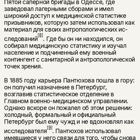
Пятой саперной бригады в Одессе, где
несовершеннолетних
заведовал лагерными сборами и имел
широкий доступ к медицинской статистике
Скажите, пожалуйста,
Я соглашаюсь с
Политикой конфиденциальности
призывников, которую затем использовал как
вам уже исполнилось 18 лет?
Я соглашаюсь с
Политикой конфиденциальности
материал для своих антропологических ис-
[8]
следований
. Где бы он ни находился, он
подписаться
да
подписаться
собирал медицинскую статистику и изучал
население и подчиненный ему военный
нет, вернуться назад
контингент с санитарной и антропологической
точек зрения.
В 1885 году карьера Пантюхова пошла в гору:
он получил назначение в Петербург,
возглавив статистическое отделение в
Главном военно-меди­цинском управлении.
Однако вскоре он пожалел об этом решении:
холодный, формальный и официальный
Петербург был ему чужд и не вдохновлял как
[9]
исследователя
. Пантюхов использовал
имевшиеся у него связи для того, чтобы снова