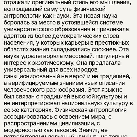
отражали оригинальный стиль его мышления,
воплощавший саму суть физической
антропологии как науки. Эта новая наука
боролась за место в устоявшейся системе
университетского образования и привлекала
адептов из более демократических слоев
населения, у которых карьеры в престижных
областях знания складывались сложнее. Эта
наука удовлетворяла массовый, популярный
интерес к экзотическому. Она предлагала
универсальный для всех народов,
санкционированный не верой и не традицией,
а верифицируе­мым знанием язык описания
человеческого разнообразия. Этот язык не
был связан с традицией высокой культуры и
не интерпретировал национальную культуру в
ее же категориях. Физическая антропология
ассоциировалась с освоением мира, с
распространением цивилизации, с
модерностью как та­ковой. Значит, ее
потребителями должны были быть не только