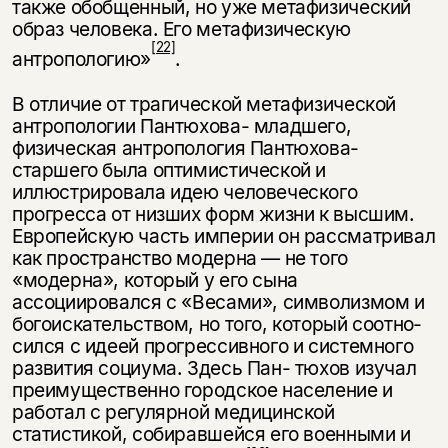
также обобщенный, но уже ме­тафизический
образ человека. Его метафизическую
[22]
антропологию»
.
В отличие от трагической метафизической
антропологии Пантюхова- младшего,
физическая антропология Пантюхова-
старшего была оптимисти­ческой и
иллюстрировала идею человеческого
прогресса от низших форм жизни к высшим.
Европейскую часть империи он рассматривал
как про­странство модерна — не того
«модерна», который у его сына
ассоциировался с «Весами», символизмом и
богоискательством, но того, который соотно­
сился с идеей прогрессивного и системного
развития социума. Здесь Пан- тюхов изучал
преимущественно городское население и
работал с регулярной медицинской
статистикой, собиравшейся его военными и