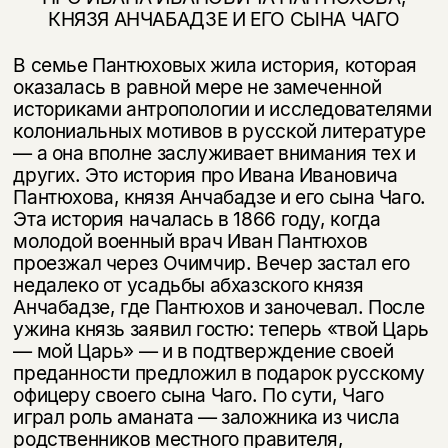
КНЯЗЯ АНЧАБАДЗЕ И ЕГО СЫНА ЧАГО
В семье Пантюховых жила история, которая
оказалась в равной мере не за­меченной
историками антропологии и исследователями
колониальных мо­тивов в русской литературе
— а она вполне заслуживает внимания тех и
дру­гих. Это история про Ивана Ивановича
Пантюхова, князя Анчабадзе и его сына Чаго.
Эта история началась в 1866 году, когда
молодой военный врач Иван Пантюхов
проезжал через Очимчир. Вечер застал его
недалеко от усадьбы абхазского князя
Анчабадзе, где Пантюхов и заночевал. После
ужина князь заявил гостю: теперь «твой Царь
— мой Царь» — и в подтверждение своей
преданности предложил в подарок русскому
офицеру своего сына Чаго. По сути, Чаго
играл роль аманата — заложника из числа
родственников мест­ного правителя,