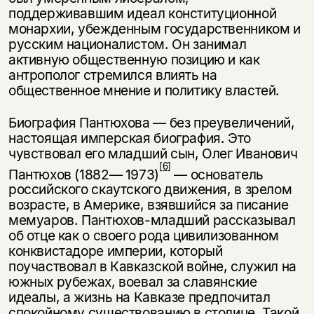
поддерживавшим идеал конституционной
монархии, убежденным государст­венником и
русским националистом. Он занимал
активную общественную позицию и как
антрополог стремился влиять на
общественное мнение и по­литику властей.
Биография Пантюхова — без преувеличений,
настоящая имперская био­графия. Это
чувствовал его младший сын, Олег Иванович
[6]
Пантюхов (1882— 1973)
— основатель
российского скаутского движения, в зрелом
возрасте, в Америке, взявшийся за писание
мемуаров. Пантюхов-младший рассказы­вал
об отце как о своего рода цивилизованном
конквистадоре империи, ко­торый
поучаствовал в Кавказской войне, служил на
южных рубежах, вое­вал за славянские
идеалы, а жизнь на Кавказе предпочитал
спокойному существованию в столице. Такой