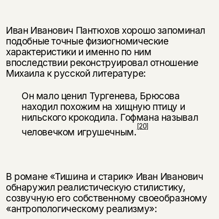
Иван Иванович Пантюхов хорошо запоминал
подобные точные физио­гномические
характеристики и именно по ним
впоследствии реконструиро­вал отношение
Михаила к русской литературе:
Он мало ценил Тургенева, Брюсова
находил похожим на хищную птицу и
нильского крокодила. Гофмана называл
[20]
человечком игрушечным.
В романе «Тишина и старик» Иван Иванович
обнаружил реалистическую стилистику,
созвучную его собственному своеобразному
«антропологиче­скому реализму»: