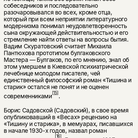
собеседников и последовательно
разочаровывался во всех, кроме отца,
который при всем неприятии литературного
модернизма пони­мал неудовлетворенность
сына окружающей действительностью и его
стрем­ление найти ответы на вопросы бытия.
Вадим Скуратовский считает Ми­хаила
Пантюхова прототипом булгаковского
Мастера — Булгаков, по его мнению, знал об
этом умершем в Киевской психиатрической
лечебнице мо­лодом писателе, чей
единственный философский роман «Тишина и
старик» остался не понят и не оценен
[15]
современниками
.
Борис Садовской (Садовский), в свое время
опубликовавший в «Весах» ре­цензию на
«Тишину и старика», в мемуарах, писавшихся
в начале 1930-х го­дов, назвал роман
[16]