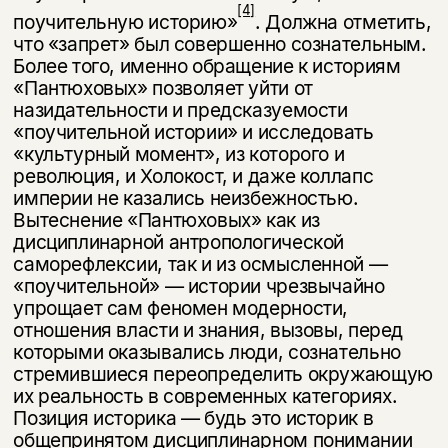
[4]
поучительную историю»
. Должна отметить,
что «за­прет» был совершенно сознательным.
Более того, именно обращение к исто­риям
«Пантюховых» позволяет уйти от
назидательности и предсказуемости
«поучительной истории» и исследовать
«культурный момент», из которого и
революция, и Холокост, и даже коллапс
империи не казались неизбеж­ностью.
Вытеснение «Пантюховых» как из
дисциплинарной антропологиче­ской
саморефлексии, так и из осмысленной —
«поучительной» — истории чрезвычайно
упрощает сам феномен модерности,
отношения власти и знания, вызовы, перед
которыми оказывались люди, сознательно
стремившиеся пе­реопределить окружающую
их реальность в современных категориях.
Пози­ция историка — будь это историк в
общепринятом дисциплинарном понима­нии