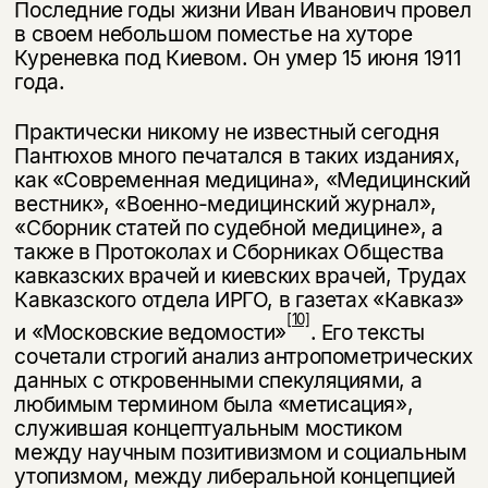
Последние годы жизни Иван Иванович провел
в своем небольшом по­местье на хуторе
Куреневка под Киевом. Он умер 15 июня 1911
года.
Практически никому не известный сегодня
Пантюхов много печатался в таких изданиях,
как «Современная медицина», «Медицинский
вестник», «Военно-медицинский журнал»,
«Сборник статей по судебной медицине», а
также в Протоколах и Сборниках Общества
кавказских врачей и киевских врачей, Трудах
Кавказского отдела ИРГО, в газетах «Кавказ»
[10]
и «Московские ведомости»
. Его тексты
сочетали строгий анализ антропометрических
дан­ных с откровенными спекуляциями, а
любимым термином была «метиса­ция»,
служившая концептуальным мостиком
между научным позитивизмом и социальным
утопизмом, между либеральной концепцией