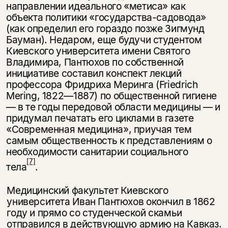
направлении идеального «метиса» как
объекта политики «государства-садовода»
(как определил его гораздо позже Зигмунд
Бауман). Недаром, еще будучи студентом
Киевского университета имени Святого
Владимира, Пантюхов по собственной
инициативе составил кон­спект лекций
профессора Фридриха Меринга (Friedrich
Mering, 1822—1887) по общественной гигиене
— в те годы передовой области медицины — и
при­думал печатать его циклами в газете
«Современная медицина», приучая тем
самым общественность к представлениям о
необходимости санитарии социального
[7]
тела
.
Медицинский факультет Киевского
университета Иван Пантюхов окон­чил в 1862
году и прямо со студенческой скамьи
отправился в действующую армию на Кавказ.