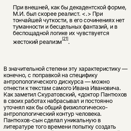
При внешней, как бы декадентской форме,
М.И. был скорее реалист. <.> При
тончайшей чуткости, в его сочинениях нет
туманности и бесцельных фантазий, и в
беспощадной логике их чувствуется
[21]
жестокий реализм
.
В значительной степени эту характеристику —
конечно, с поправкой на специфику
антропологического дискурса — можно
отнести к текстам самого Ивана Ивановича.
Как заметил Скуратовский, «доктор Пантюхов
в своих работах набрасывал и постоянно
уточнял как бы общий физиологическо-
антропологический контур человека.
Пантюхов-сын сделал уникальную в
литературе того времени попытку создать