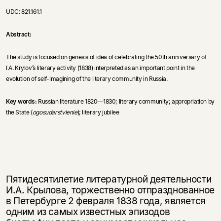
UDC: 821.161.1
Abstract:
The study is focused on genesis of idea of celebra­ting the 50th anniversary of
I.A. Krylov’s literary acti­vity (1838) interpreted as an important point in the
evolution of self-imagining of the literary community in Russia.
Key words:
Russian literature 1820—1830; literary community; appropriation by
the State (
ogosudar­stv­lenie
); literary jubilee
Пятидесятилетие литературной деятельности
И.А. Крылова, торжественно отпразднованное
в Петербурге 2 февраля 1838 года, является
одним из самых из­вестных эпизодов