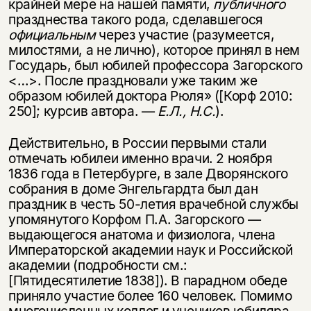
крайней мере на нашей памяти,
публичного
празднества такого рода, сделавшегося
официальным
через участие (разумеется,
милостями, а не лично), которое принял в нем
Государь, был юбилей профессора Загорского
<…>. После праздновали уже таким же
образом юбилей доктора Рюля» ([Корф 2010:
250]; курсив автора. —
Е.Л., Н.С.
).
Действительно, в России первыми стали
отмечать юбилеи именно врачи. 2 ноября
1836 года в Петербурге, в зале Дворянского
собрания в доме Энгельгардта был дан
праздник в честь 50-летия врачебной службы
упомянутого Корфом П.А. Загорского —
выдающегося анатома и физиолога, члена
Императорской академии наук и Российской
академии (подробности см.:
[Пятидесятилетие 1838]). В парадном обеде
приняло участие более 160 человек. Помимо