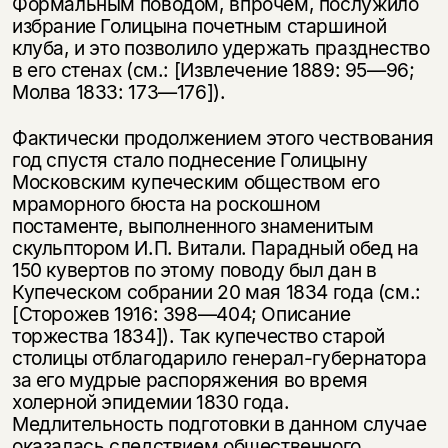
Формальным поводом, впрочем, послужило
избрание Голицына почетным старшиной
клуба, и это позволило удержать празднество
в его стенах (см.: [Извлечение 1889: 95—96;
Молва 1833: 173—176]).
Фактически продолжением этого чествования
год спустя стало поднесение Голицыну
Московским купеческим обществом его
мраморного бюста на роскошном
постаменте, выполненного знаменитым
скульптором И.П. Витали. Парадный обед на
150 кувертов по этому поводу был дан в
Купеческом собрании 20 мая 1834 года (см.:
[Сторожев 1916: 398—404; Описание
торжества 1834]). Так купечество старой
столицы отблагодарило генерал-губернатора
за его мудрые распоряжения во время
холерной эпидемии 1830 года.
Медлительность подготовки в данном случае
оказалась следствием общественного