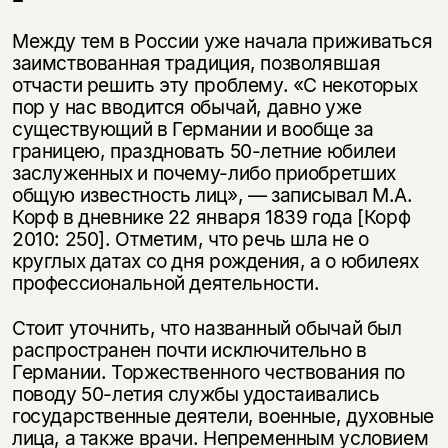
несовершеннолетних
Между тем в России уже начала приживаться
Скажите, пожалуйста,
заимствованная традиция, позволявшая
Я соглашаюсь с
Политикой конфиденциальности
вам уже исполнилось 18 лет?
Я соглашаюсь с
Политикой конфиденциальности
отчасти решить эту проблему. «С некоторых
пор у нас вводится обычай, давно уже
существующий в Германии и вообще за
подписаться
да
подписаться
границею, праздновать 50-летние юбилеи
заслуженных и почему-либо приобретших
нет, вернуться назад
общую известность лиц», — записывал М.А.
Корф в дневнике 22 января 1839 года [Корф
2010: 250]. Отметим, что речь шла не о
круглых датах со дня рождения, а о юбилеях
профессиональной деятельности.
Стоит уточнить, что названный обычай был
распространен почти исключительно в
Германии. Торжественного чествования по
поводу 50-летия службы удостаивались
государственные деятели, военные, духовные
лица, а также вра­чи. Непременным условием