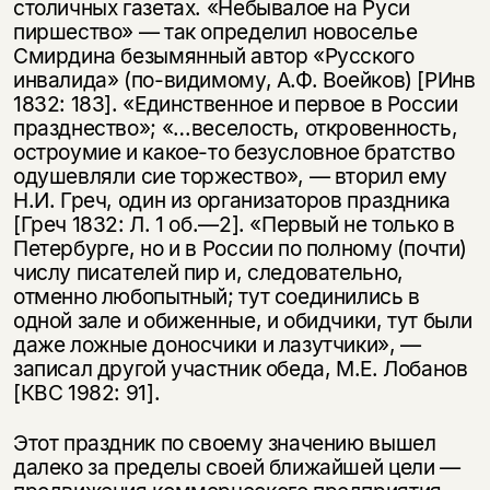
столичных газетах. «Небывалое на Руси
пиршество» — так определил новоселье
Смирдина безымянный автор «Русского
инвалида» (по-видимому, А.Ф. Воейков) [РИнв
1832: 183]. «Единственное и первое в России
празднество»; «…веселость, откровенность,
остроумие и какое-то безусловное братство
одушевляли сие торжество», — вторил ему
Н.И. Греч, один из организаторов праздника
[Греч 1832: Л. 1 об.—2]. «Первый не только в
Петербурге, но и в России по полному (почти)
числу писателей пир и, следовательно,
отменно любопытный; тут соединились в
одной зале и обиженные, и обидчики, тут были
даже ложные доносчики и лазутчики», —
записал другой участник обеда, М.Е. Лобанов
[КВС 1982: 91].
Этот праздник по своему значению вышел
далеко за пределы своей ближайшей цели —