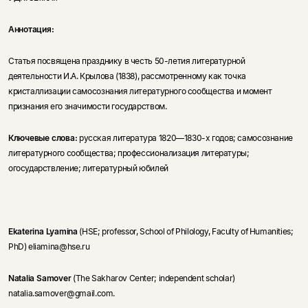
Аннотация:
Статья посвящена празднику в честь 50-летия литературной
деятельности И.А. Крылова (1838), рассмотренному как точка
кристаллизации самосознания литературного сообщества и момент
признания его значимости государством.
Ключевые слова:
русская литература 1820—1830-х годов; самосознание
литературного сообщества; профессионализация литературы;
огосударствление; литературный юбилей
Ekaterina Lyamina
(HSE; professor, School of Phi­lology, Faculty of Humanities;
PhD) eliamina@hse.ru
Natalia Samover
(The Sakharov Center; indepen­dent scholar)
natalia.samover@gmail.com.