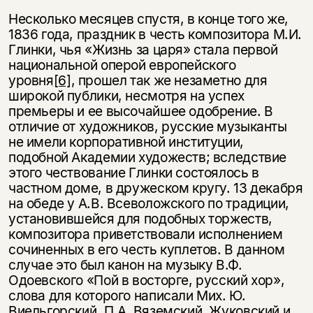
Несколько месяцев спустя, в конце того же,
1836 года, праздник в честь композитора М.И.
Глинки, чья «Жизнь за царя» стала первой
национальной оперой европейского
уровня
[6]
, прошел так же незаметно для
широкой публики, несмотря на успех
премьеры и ее высочайшее одобрение. В
отличие от художников, русские музыканты
не имели корпоративной институции,
подобной Академии художеств; вследствие
этого чествование Глинки состоялось в
частном доме, в дружеском кругу. 13 декабря
на обеде у А.В. Всеволожского по традиции,
установившейся для подобных торжеств,
композитора приветствовали исполнением
сочиненных в его честь куплетов. В данном
случае это был канон на музыку В.Ф.
Одоевского «Пой в восторге, русский хор»,
слова для которого написали Мих. Ю.
Виельгорский, П.А. Вяземский, Жуковский и