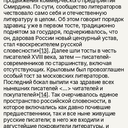
продвижения коммерческого предприятия
Смирдина. По сути, сообщество литераторов
чествовало само себя и отечественную
литературу в целом. Об этом говорит порядок
здравиц: уже в первом тосте, традиционно
поднятом за государя, подчеркивалось, что
он, даровав России новый цензурный устав,
стал «воскресителем русской
словесности»
[13]
. Далее шли тосты в честь
писателей XVIII века, затем — писателей-
современников по старшинству, включая
отсутствующих. Крыловым был провозглашен
особый тост за московских литераторов.
Последний бокал выпили «за здравие всех
нынешних писателей <…> читателей и
покупателей»
[14]
. Так очерчивалось единое
пространство российской словесности, в
которое включались как давно почившие
предшественники, так и все ныне живущие
русские писатели; в него же входили и
августейшие покровители литературы, и