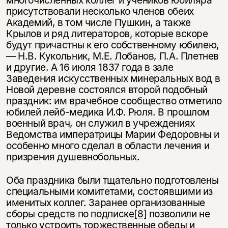
многочисленных коллег и учеников юбиляра
присутствовали несколько членов обеих
Академий, в том числе Пушкин, а также
Крылов и ряд литераторов, которые вскоре
будут причастны к его собственному юбилею,
— Н.В. Кукольник, М.Е. Лобанов, П.А. Плетнев
и другие. А 16 июля 1837 года в зале
Заведения искусственных минеральных вод в
Новой деревне состоялся второй подобный
праздник: им врачебное сообщество отметило
юбилей лейб-медика И.Ф. Рюля. В прошлом
военный врач, он служил в учреждениях
Ведомства императрицы Марии Федоровны и
особенно много сделал в области лечения и
призрения душевнобольных.
Оба праздника были тщательно подготовлены
специальными комитетами, состоявшими из
именитых коллег. Заранее организованные
сборы средств по подписке
[8]
позволили не
только устроить торжественные обеды и