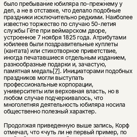
было пребывание юбиляра по-прежнему у
дел, а не в отставке, что делало подобные
праздники исключительно редкими. Наиболее
известно торжество по случаю 50-летия
службы Гёте при веймарском дворе,
устроенное 7 ноября 1825 года. Атрибутами
юбилеев были поздравительные куплеты
(кантата) или стихотворное приветствие,
иногда печатавшиеся отдельным изданием,
разнообразные подарки и, зачастую,
памятная медаль
[7]
. Инициа­торами подобных
праздников могли выступать
профессиональные корпорации,
университеты или верховная власть, но в
любом случае подчеркивалось, что
многолетняя деятельность юбиляра носила
общественно полезный характер.
Продолжая приведенную выше запись, Корф
отмечал, что «чуть ли не первый пример, по