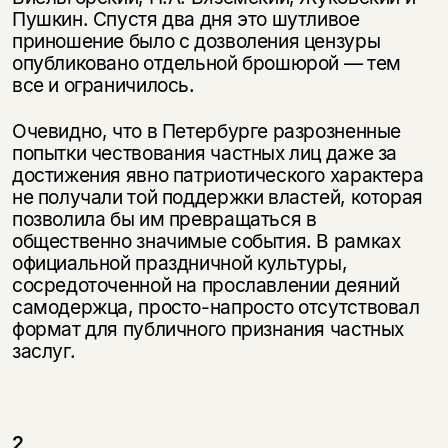
Пушкин. Спус­тя два дня это шутливое
приношение было с дозволения цензуры
опубликовано отдельной брошюрой — тем
все и ограничилось.
Очевидно, что в Петербурге разрозненные
попытки чествования частных лиц даже за
достижения явно патриотического характера
не получали той поддержки властей, которая
позволила бы им превращаться в
общественно значимые события. В рамках
Этой книги временно
официальной праздничной культуры,
нет в продаже.
Подписка на рассылку
сосредоточенной на прославлении деяний
самодержца, просто-напросто отсутствовал
формат для публичного признания частных
Вы можете подписаться на
Раз в неделю мы отправляем рассылку
заслуг.
уведомления, и при поступлении книги
о книгах и событиях «НЛО».
на склад получить письмо на указанный
За подписку дарим промокод на
электронный адрес.
Эта книга
скидку 15%
не предназначена для
2