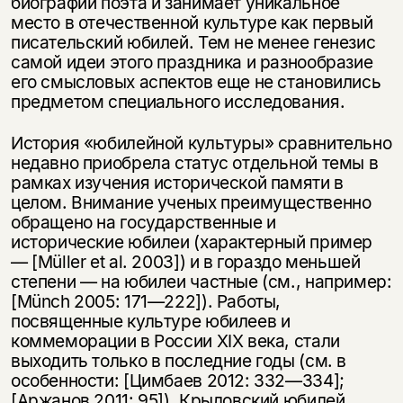
биографии поэта и занимает уникальное
место в отечественной культуре как первый
писательский юбилей. Тем не менее генезис
самой идеи этого праздника и разнообразие
его смысловых аспектов еще не становились
предметом специального исследования.
История «юбилейной культуры» сравнительно
недавно приобрела статус отдельной темы в
рамках изучения исторической памяти в
целом. Внимание ученых преимущественно
обращено на государственные и
исторические юбилеи (характерный пример
— [Müller et al. 2003]) и в гораздо меньшей
степени — на юбилеи частные (см., например:
[Münch 2005: 171—222]). Работы,
посвященные культуре юбилеев и
коммеморации в России XIX века, стали
выходить только в последние годы (см. в
особенности: [Цимбаев 2012: 332—334];
[Аржанов 2011: 95]). Крыловский юбилей