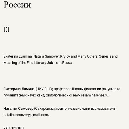
России
[1]
Ekaterina Lyamina, Natalia Samover. Krylov and Many Others: Genesis and
Meaning of the First Literary Jubilee in Russia
Екатерина Лямина
(НИУ ВШЭ; профессор Школы филологии факультета
гуманитарных наук; канд. филологических наук) eliamina@hse.ru.
Наталья Самовер
(Сахаровский центр; неза­ви­си­мый исследователь)
natalia.samover@­gmail. com.
УДК: 821.161.1