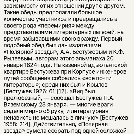
зависимости от их отношений друг с другом.
Такие обеды предполагали большое
количество участников и превращались в
своего рода «перемирия» между
представителями литературных лагерей, на
время забывавшими свою вражду. Первый
подобный обед был дан издателями
«Полярной звезды», А.А. Бестужевым и К.Ф.
Рылеевым, авторам этого альманаха 20
января 1824 года. На казенной адъютантской
квартире Бестужева при Корпусе инженеров
путей сообщения собрались «все почти
литераторы»; среди них был и Крылов
[Бестужев 1926: 61]
[12]
. «Вид был
прелюбезный, — сообщал Бестужев П.А.
Вяземскому 28 января, — многие враги
сидели мирно об руку, и литературная
ненависть не мешалась в личную» [Бестужев
1958: 214]. Действительно, «Полярная
звезда» сумела собрать под одной обложкой