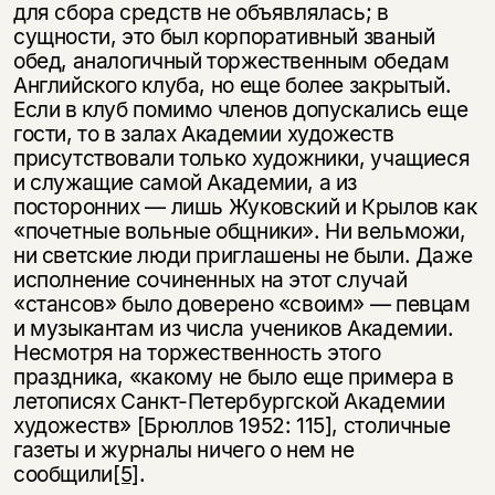
для сбора средств не объявлялась; в
сущности, это был корпоративный званый
обед, аналогичный торжественным обедам
Английского клуба, но еще более закрытый.
Если в клуб помимо членов допускались еще
гости, то в залах Академии художеств
присутствовали только художники, учащиеся
и служащие самой Академии, а из
посторонних — лишь Жуковский и Крылов как
«почетные вольные общники». Ни вельможи,
ни светские люди приглашены не были. Даже
исполнение сочиненных на этот случай
«стансов» было доверено «своим» — певцам
и музыкантам из числа учеников Академии.
Несмотря на торжественность этого
праздника, «какому не было еще примера в
летописях Санкт-Петербургской Академии
художеств» [Брюллов 1952: 115], столичные
газеты и журналы ничего о нем не
сообщили
[5]
.