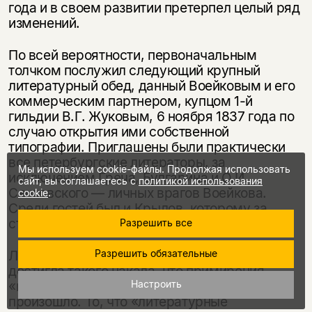
года и в своем развитии претерпел целый ряд
изменений.
По всей вероятности, первоначальным
толчком послужил следующий крупный
литературный обед, данный Воейковым и его
коммерческим партнером, купцом 1-й
гильдии В.Г. Жуковым, 6 ноября 1837 года по
случаю открытия ими собственной
типографии. Приглашены были практически
все петербургские литераторы, за
Мы используем cookie-файлы. Продолжая использовать
исключением Греча, Булгарина и О.И.
сайт, вы соглашаетесь с
политикой использования
Сенковского — личных врагов Воейкова.
cookie
.
Среди гостей был и Крылов, которому за
столом по традиции отвели почетное место.
Разрешить все
Разрешить обязательные
Литературная борьба к этому времени
достигла такого накала, что при­мирения
Настроить
«партий», хотя бы временного, на обеде не
произошло. То, что «литературные