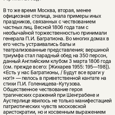
В то же время Москва, вторая, менее
официозная столица, знала примеры иных
праздников, связанных с чествованием
частных лиц. Весной 1806 года там с
необычайной торжественностью принимали
генерала П.И. Багратиона. Во многих домах в
его честь устраивались балы и
театрализованные пред­ставления; вершиной
триумфа стал парадный обед на 350 персон,
данный Англий­ским клубом 3 марта 1806 года
(см. прежде всего: [Жихарев 1955: 195—198]).
«Есть у нас Багратионы, / Будут все враги у
ног!» — пелось в при­ветственной кантате на
стихи П.И. Голенищева-Кутузова.
Общественное чествование героя
трагических сражений при Шенграбене и
Аустерлице явилось не только манифестацией
патриотических чувств московской
аристократии, но и косвенным выражением