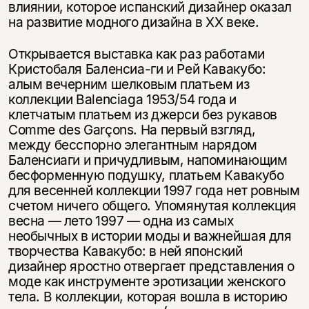
влиянии, которое испанский дизайнер оказал
на развитие модного дизайна в XX веке.
Открывается выставка как раз работами
Кристобаля Баленсиа-ги и Рей Кавакубо:
алым вечерним шелковым платьем из
коллекции Balenciaga 1953/54 года и
клетчатым платьем из джерси без рукавов
Comme des Garçons. На первый взгляд,
между бесспорно элегантным нарядом
Баленсиаги и причудливым, напоминающим
бесформенную подушку, платьем Кавакубо
для весенней коллекции 1997 года нет ровным
счетом ничего общего. Упомянутая коллекция
весна — лето 1997 — одна из самых
необычных в истории моды и важнейшая для
творчества Кавакубо: в ней японский
дизайнер яростно отвергает представления о
моде как инструменте эротизации женского
тела. В коллекции, которая вошла в историю