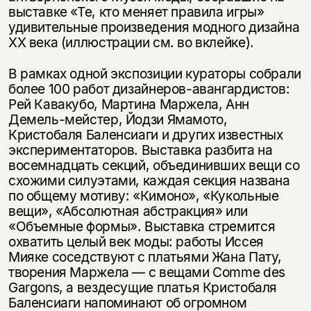
выставке «Те, кто меняет правила игры»
удивительные произведения модного дизайна
ХХ века (иллюстрации см. во вклейке).
В рамках одной экспозиции кураторы собрали
более 100 работ дизайнеров-авангардистов:
Рей Кавакубо, Мартина Маржела, Анн
Демель-мейстер, Йодзи Ямамото,
Кристобаля Баленсиаги и других известных
экспериментаторов. Выставка разбита на
восемнадцать секций, объединивших вещи со
схожими силуэтами, каждая секция названа
по общему мотиву: «Кимоно», «Кукольные
вещи», «Абсолютная абстракция» или
«Объемные формы». Выставка стремится
охватить целый век моды: работы Иссея
Мияке соседствуют с платьями Жана Пату,
творения Маржела — с вещами Comme des
Gargons, а вездесущие платья Кристобаля
Баленсиаги напоминают об огромном