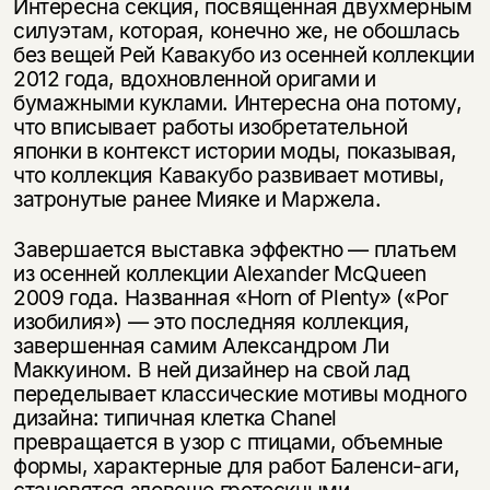
Интересна секция, посвященная двухмерным
силуэтам, которая, конечно же, не обошлась
без вещей Рей Кавакубо из осенней коллекции
2012 года, вдохновленной оригами и
бумажными куклами. Интересна она потому,
что вписывает работы изобретательной
японки в контекст истории моды, показывая,
что коллекция Кавакубо развивает мотивы,
затронутые ранее Мияке и Маржела.
Завершается выставка эффектно — платьем
из осенней коллекции Alexander McQueen
2009 года. Названная «Horn of Plenty» («Рог
изобилия») — это последняя коллекция,
завершенная самим Александром Ли
Маккуином. В ней дизайнер на свой лад
переделывает классические мотивы модного
дизайна: типичная клетка Chanel
превращается в узор с птицами, объемные
формы, характерные для работ Баленси-аги,
становятся зловеще гротескными.