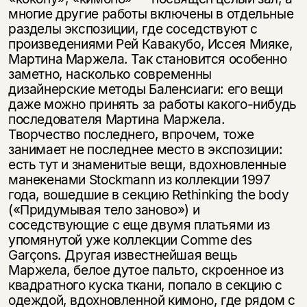
Вы можете подписаться на
многие другие работы включены в отдельные
Раз в неделю мы отправляем рассылку
уведомления, и при поступлении книги
о книгах и событиях «НЛО».
разделы экспозиции, где соседствуют с
на склад получить письмо на указанный
произведениями Рей Кавакубо, Иссея Мияке,
За подписку дарим промокод на
электронный адрес.
Мартина Маржела. Так становится особенно
Эта книга
скидку 15%
заметно, насколько современны
не предназначена для
дизайнерские методы Баленсиаги: его вещи
несовершеннолетних
даже можно принять за работы какого-нибудь
последователя Мартина Маржела.
Скажите, пожалуйста,
Творчество последнего, впрочем, тоже
Я соглашаюсь с
Политикой конфиденциальности
вам уже исполнилось 18 лет?
Я соглашаюсь с
Политикой конфиденциальности
занимает не последнее место в экспозиции:
есть тут и знаменитые вещи, вдохновленные
манекенами Stockmann из коллекции 1997
подписаться
да
подписаться
года, вошедшие в секцию Rethinking the body
(«Придумывая тело заново») и
нет, вернуться назад
соседствующие с еще двумя платьями из
упомянутой уже коллекции Comme des
Garçons. Другая известнейшая вещь
Маржела, белое дутое пальто, скроенное из
квадратного куска ткани, попало в секцию с
одеждой, вдохновленной кимоно, где рядом с