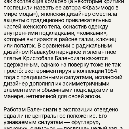
как «коллекция комков» (а некоторые критики
поспешили назвать ее автора «Квазимодо в
мире моды»), японский дизайнер сместила
акценты с традиционно привлекательных
частей женского тела, оснастив одежду
внутренними подкладками, «комками»,
которые выпирают в районе талии, ключиц
или лопаток. В сравнении с радикальным
дизайном Кавакубо нарядное и элегантное
платье Кристобаля Баленсиаги кажется
сдержанным, однако на поверку тоже не так
простó: экспериментируя в коллекции 1954
года с традиционными силуэтами, испанский
дизайнер дополнял их асимметричными
элементами и объемными подкладками в
манере, нетипичной для своей эпохи.
Работам Баленсиаги в экспозиции отведено
Этой книги временно
едва ли не центральное положение. Его
нет в продаже.
Подписка на рассылку
узнаваемым силуэтам — «футляру»,
«кокону», «кимоно» — посвящен целый зал, а