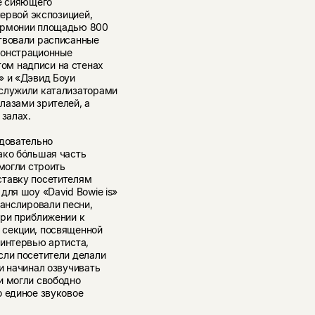
зе сияющего
первой экспозицией,
лармонии площадью 800
твовали расписанные
монстрационные
ом надписи на стенах
» и «Дэвид Боуи
 служили катализаторами
лазами зрителей, а
 залах.
едовательно
ако бóльшая часть
могли строить
ставку посетителям
для шоу «David Bowie is»
ранслировали песни,
при приближении к
 секции, посвященной
 интервью артиста,
сли посетители делали
и начинал озвучивать
и могли свободно
о единое звуковое