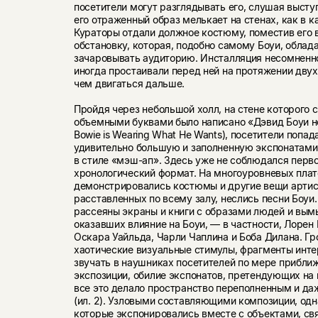
посетители могут разглядывать его, слушая выступ
его отраженный образ мелькает на стенах, как в ка
Кураторы отдали должное костюму, поместив его
обстановку, которая, подобно самому Боуи, облад
зачаровывать аудиторию. Инсталляция несомненно
иногда простаивали перед ней на протяжении дву
чем двигаться дальше.
Пройдя через небольшой холл, на стене которого
объемными буквами было написано «Дэвид Боуи но
Bowie is Wearing What He Wants), посетители попад
удивительно большую и заполненную экспонатами
в стиле «мэш-ап». Здесь уже не соблюдался перв
хронологический формат. На многоуровневых пла
демонстрировались костюмы и другие вещи артиста
расставленных по всему залу, неслись песни Боуи.
рассеяны экраны и книги с образами людей и вы
оказавших влияние на Боуи, — в частности, Лорен 
Оскара Уайльда, Чарли Чаплина и Боба Дилана. Г
хаотические визуальные стимулы, фрагменты инт
звучать в наушниках посетителей по мере прибли
экспозиции, обилие экспонатов, претендующих на
все это делало пространство переполненным и да
(ил. 2). Узловыми составляющими композиции, од
которые экспонировались вместе с объектами, св