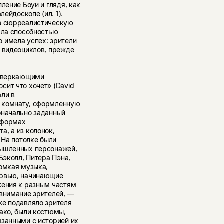
ление Боуи и глядя, как
лейдоскопе (ил. 1).
 в сюрреалистическую
ала способностью
 имела успех: зрители
х видеоциклов, прежде
 сверкающими
сит что хочет» (David
али в
 комнату, оформленную
оначально заданный
тформах
, а из колонок,
 На потолке были
мышленных персонажей,
Бэколл, Питера Пэна,
ромкая музыка,
ервью, начинающие
жения к разным частям
 внимание зрителей, —
же подавляло зрителя
нако, были костюмы,
язанными с историей их