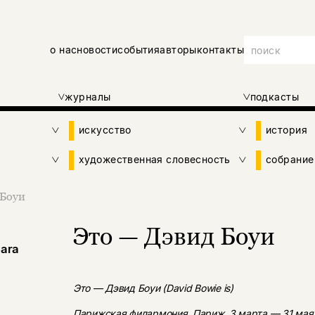
о нас
новости
события
авторы
контакты
журналы
подкасты
искусство
история
художественная словесность
собрание
 Боуи
Это — Дэвид Боуи
ara
Это — Дэвид Боуи (David Bowie is)
Парижская филармония, Париж. 3 марта — 31 мая