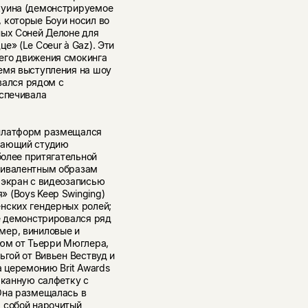
куина (демонстрируемое
 которые Боуи носил во
ных Соней Делоне для
е» (Le Coeur à Gaz). Эти
его движения смокинга
емя выступления на шоу
овался рядом с
еспечивала
 платформ размещался
инающий студию
более притягательной
бивалентным образам
 экран с видеозаписью
 (Boys Keep Swinging)
нских гендерных ролей;
же демонстрировался ряд
мер, виниловые и
тюм от Тьерри Мюглера,
ьгой от Вивьен Вествуд и
а церемонию Brit Awards
мканную салфетку с
Она размещалась в
 собой нарочитый