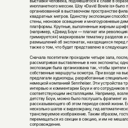
выставки человека, поднявшегося к славе в обра
инопланетного мессии. Шоу «David Bowie is» было 
организованной в выставочном пространстве фи
квадратных метров. Единству экспозиции способс
стены, неоновое освещение и многоуровневые де
платформы. Крупные, выполненные жирным шрифт
(например, «Дэвид Боуи — плагиат или революция
гримируется») маркировали тематику разделов и
размышлений об экспонатах, находящихся перед г
также о том, что будет представлено в следующих
Сначала посетители проходили четыре зала, посл
рассматривая выставленные в них экспонаты; одн
экспозиции была организована так, чтобы зрители 
собственные маршруты осмотра. При входе на вы
предлагали аудиогиды, разработанные специально 
немецкой компанией Sennheiser. Эти устройства т
интервью и комментарии Боуи и его сотрудников 
соответствующим инсталляциям. Например, возле
детству Боуи, можно было послушать фрагмент из
рассказывающего об этом периоде своей жизни. Е
несколько шагов к видеоэкрану, гид автоматическ
транслируемое изображение. Таким образом, гост
перемещаться из секции в секцию, и им не мешал
сопровождение.