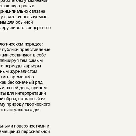
 работы без упоминания
 решающую роль в
принципиально связана
у связь; используемые
нны для обычной
феру живого концертного
ологическом порядке;
у публики представление
иции соединяют в себе
ксплицируя тем самым
ые периоды карьеры
льным журналистом
стить временнýю
 как бесконечный ряд
и по сей день, причем
ыты для интерпретаций
й образ, сотканный из
аму природу творческого
ате актуального для
льными поверхностями и
азмещения персональной