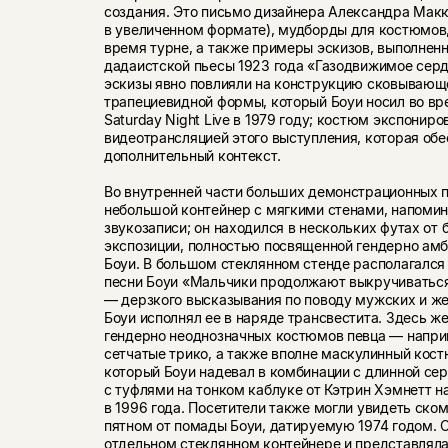
создания. Это письмо дизайнера Александра Мак
в увеличенном формате), мудборды для костюмов,
время турне, а также примеры эскизов, выполнен
дадаистской пьесы 1923 года «Газодвижимое сердц
эскизы явно повлияли на конструкцию сковывающ
трапециевидной формы, который Боуи носил во вр
Saturday Night Live в 1979 году; костюм экспонир
видеотрансляцией этого выступления, которая об
дополнительный контекст.
Во внутренней части больших демонстрационных
небольшой контейнер с мягкими стенами, напом
звукозаписи; он находился в нескольких футах от 
экспозиции, полностью посвященной гендерно ам
Боуи. В большом стеклянном стенде располагался
песни Боуи «Мальчики продолжают выкручиваться»
— дерзкого высказывания по поводу мужских и же
Боуи исполнял ее в наряде трансвестита. Здесь 
гендерно неоднозначных костюмов певца — напри
сетчатые трико, а также вполне маскулинный кос
который Боуи надевал в комбинации с длинной сер
с туфлями на тонком каблуке от Кэтрин Хэмнетт н
в 1996 года. Посетители также могли увидеть ско
пятном от помады Боуи, датируемую 1974 годом. 
отдельном стеклянном контейнере и представляла