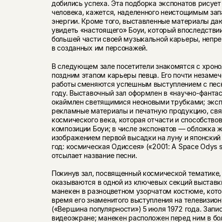
добились успеха. Эта подборка экспонатов рисует
человека, кажется, наделенного неистощимым за
энергии. Кроме того, выставленные материалы да
увидеть «настоящего» Боуи, который впоследствии
большей части своей музыкальной карьеры, непр
в созданных им персонажей.
В следующем зале посетители знакомятся с хроно
поздним этапом карьеры певца. Его почти незаме
работы сменяются успешным выступлением с песне
году. Выставочный зал оформлен в «научно-фанта
окаймлен светящимися неоновыми трубками; эксп
рекламные материалы и печатную продукцию, свя
космического века, которая отчасти и способство
композиции Боуи; в числе экспонатов — обложка ж
изображением первой высадки на луну и японский
год: космическая Одиссея» («2001: A Space Odys s
отсылает название песни.
Покинув зал, посвященный космической тематике,
оказываются в одной из ключевых секций выставк
манекен в разноцветном узорчатом костюме, кото
время его знаменитого выступления на телевизион
(«Вершина популярности») 5 июля 1972 года. Запи
видеоэкране; манекен расположен перед ним в бо