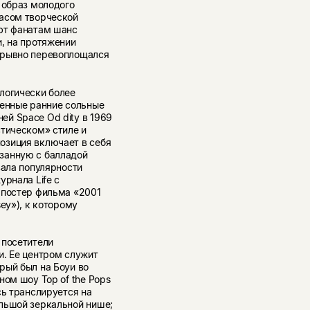
 образ молодого
пасом творческой
ют фанатам шанс
, на протяжении
ерывно перевоплощался
логически более
ченные ранние сольные
й Space Od dity в 1969
стическом» стиле и
озиция включает в себя
занную с балладой
вала популярности
урнала Life с
 постер фильма «2001
ey»), к которому
 посетители
и. Ее центром служит
рый был на Боуи во
ном шоу Top of the Pops
сь транслируется на
льшой зеркальной нише;