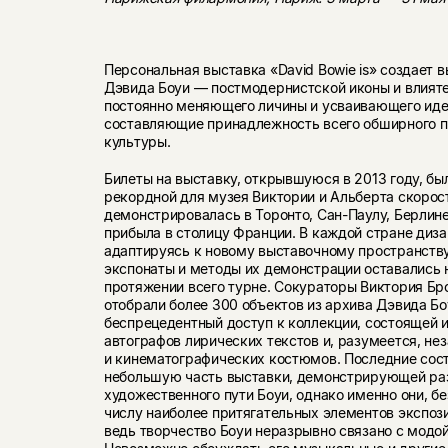
Персональная выставка «David Bowie is» создает 
Дэвида Боуи — постмодернистской иконы и влияте
постоянно меняющего личины и усваивающего иде
составляющие принадлежность всего обширного п
культуры.
Билеты на выставку, открывшуюся в 2013 году, бы
рекордной для музея Виктории и Альберта скорос
демонстрировалась в Торонто, Сан-Паулу, Берлине
прибыла в столицу Франции. В каждой стране диза
адаптируясь к новому выставочному пространству
экспонаты и методы их демонстрации оставались
протяжении всего турне. Сокураторы Виктория Б
отобрали более 300 объектов из архива Дэвида Бо
беспрецедентный доступ к коллекции, состоящей и
автографов лирических текстов и, разумеется, н
и кинематографических костюмов. Последние сос
небольшую часть выставки, демонстрирующей ра
художественного пути Боуи, однако именно они, бе
числу наиболее притягательных элементов экспози
ведь творчество Боуи неразрывно связано с модой