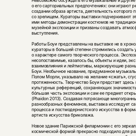
Невозможно обсуждать его музыкальные и другие
о его сарториальных предпочтениях: они играют
создании образа артиста, деятельность которого 
со зрелищем. Кураторы выставки подчеркивают эт
ими методы демонстрации костюмов не традицио
музейной экспозиции и призваны создавать атмос
выступления.
Работы Боуи представлены на выставке не в хрон
кураторы в большей степени стремились создать 
о характере самого творческого процесса. Экспоз
несопоставимые, казалось бы, объекты и идеи, э
взаимовлияния и лейтмотивы, маркирующие разн
Боуи. Необычное название, придуманное музыка
Полом Морли, указывало на желание «сжать», сгу
протяженность. Творчество Боуи предстает здесь
культурных референций, сохраняющих значимость 
бóльшая часть экспозиции и сам ее предмет откр
(Phaidon 2013). Создавая потрясающе многогранны
разнообразных феноменов, выставка исследует с
процесса и постмодернистского искусства в форм
артиста искусства бриколажа.
Новое здание Парижской филармонии с его зерка
космической формой прекрасно подходило для р