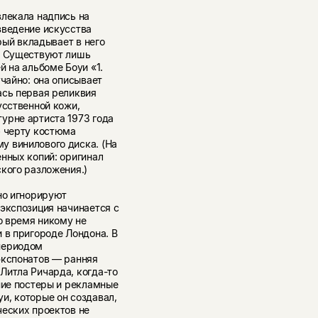
влекала надпись на
зведение искусства
рый вкладывает в него
а. Существуют лишь
й на альбоме Боуи «1.
учайно: она описывает
ась первая реликвия
усственной кожи,
урне артиста 1973 года
ю черту костюма
у винилового диска. (На
нных копий: оригинал
кого разложения.)
но игнорируют
экспозиция начинается с
о время никому не
 в пригороде Лондона. В
периодом
экспонатов — ранняя
Литла Ричарда, когда-то
ние постеры и рекламные
и, которые он создавал,
ческих проектов не