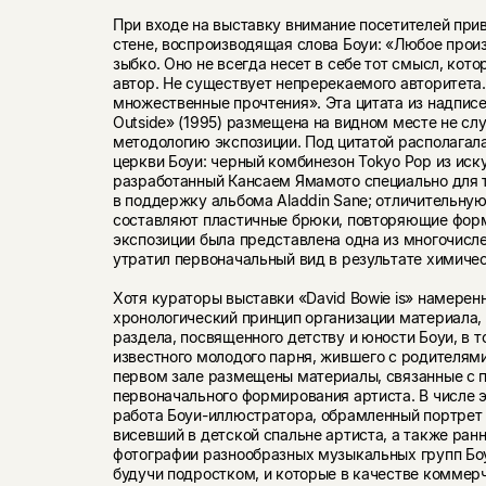
При входе на выставку внимание посетителей при
стене, воспроизводящая слова Боуи: «Любое прои
зыбко. Оно не всегда несет в себе тот смысл, кото
автор. Не существует непререкаемого авторитет
множественные прочтения». Эта цитата из надписе
Outside» (1995) размещена на видном месте не сл
методологию экспозиции. Под цитатой располагал
церкви Боуи: черный комбинезон Tokyo Pop из иск
разработанный Кансаем Ямамото специально для т
в поддержку альбома Aladdin Sane; отличительну
составляют пластичные брюки, повторяющие форм
экспозиции была представлена одна из многочисле
утратил первоначальный вид в результате химичес
Хотя кураторы выставки «David Bowie is» намерен
хронологический принцип организации материала, 
раздела, посвященного детству и юности Боуи, в т
известного молодого парня, жившего с родителями
первом зале размещены материалы, связанные с 
первоначального формирования артиста. В числе 
работа Боуи-иллюстратора, обрамленный портрет 
висевший в детской спальне артиста, а также ран
фотографии разнообразных музыкальных групп Боу
будучи подростком, и которые в качестве коммер