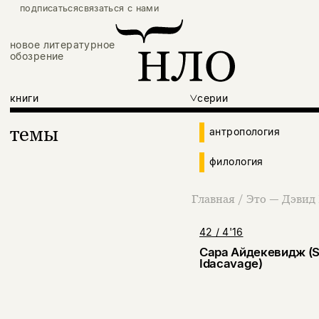
подписаться
связаться с нами
новое литературное
обозрение
книги
серии
темы
антропология
филология
Главная
/
Это — Дэвид
42 / 4'16
Сара Айдекевидж (S
Idacavage)