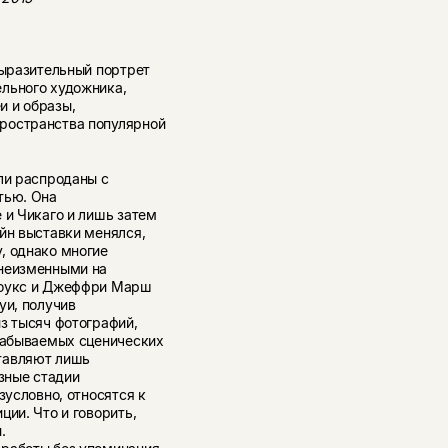
выразительный портрет
льного художника,
и и образы,
ространства популярной
ли распроданы с
тью. Она
 и Чикаго и лишь затем
йн выставки менялся,
, однако многие
 неизменными на
роукс и Джеффри Марш
уи, получив
з тысяч фотографий,
езабываемых сценических
тавляют лишь
зные стадии
зусловно, относятся к
ции. Что и говорить,
.