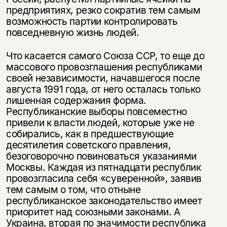
предприятиях, резко сократив тем самым
возможность партии контролировать
повседневную жизнь людей.
Что касается самого Союза ССР, то еще до
массового провозглашения республиками
своей независимости, начавшегося после
августа 1991 года, от него осталась только
лишенная содержания форма.
Республиканские выборы повсеместно
привели к власти людей, которые уже не
Этой книги временно
собирались, как в предшествующие
нет в продаже.
Подписка на рассылку
десятилетия советского правления,
безоговорочно повиноваться указаниями
Москвы. Каждая из пятнадцати республик
Вы можете подписаться на
Раз в неделю мы отправляем рассылку
уведомления, и при поступлении книги
провозгласила себя «суверенной», заявив
о книгах и событиях «НЛО».
на склад получить письмо на указанный
тем самым о том, что отныне
За подписку дарим промокод на
электронный адрес.
республиканское законодательство имеет
Эта книга
скидку 15%
приоритет над союзными законами. А
не предназначена для
Украина, вторая по значимости республика