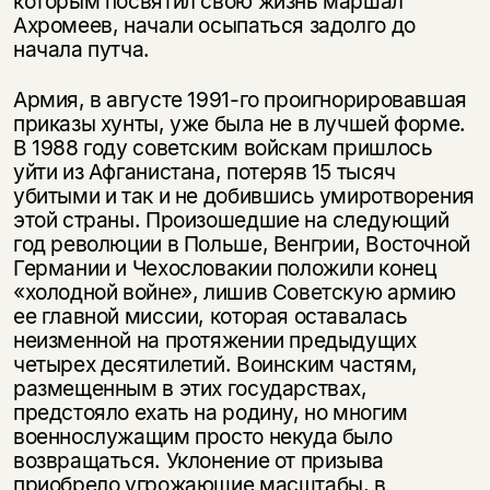
которым посвятил свою жизнь маршал
Ахромеев, начали осыпаться задолго до
начала путча.
Армия, в августе 1991-го проигнорировавшая
приказы хунты, уже была не в лучшей форме.
В 1988 году советским войскам пришлось
уйти из Афганистана, потеряв 15 тысяч
убитыми и так и не добившись умиротворения
этой страны. Произошедшие на следующий
год революции в Польше, Венгрии, Восточной
Германии и Чехословакии положили конец
«холодной войне», лишив Советскую армию
ее главной миссии, которая оставалась
неизменной на протяжении предыдущих
четырех десятилетий. Воинским частям,
размещенным в этих государствах,
предстояло ехать на родину, но многим
военнослужащим просто некуда было
возвращаться. Уклонение от призыва
приобрело угрожающие масштабы, в