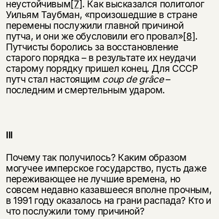
неустойчивым
[7]
. Как высказался политолог
Уильям Таубман, «произошедшие в стране
перемены послужили главной причиной
путча, и они же обусловили его провал»
[8]
.
Путчисты боролись за восстановление
старого порядка – в результате их неудачи
старому порядку пришел конец. Для СССР
путч стал настоящим
coup
de
gr
â
ce
–
последним и смертельным ударом.
III
Почему так получилось? Каким образом
могучее имперское государство, пусть даже
переживающее не лучшие времена, но
совсем недавно казавшееся вполне прочным,
в 1991 году оказалось на грани распада? Кто и
что послужили тому причиной?