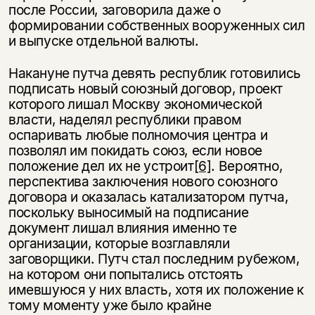
несовершеннолетних
после России, заговорила даже о
формировании собственных вооруженных сил
Скажите, пожалуйста,
и выпуске отдельной валюты.
Я соглашаюсь с
Политикой конфиденциальности
вам уже исполнилось 18 лет?
Я соглашаюсь с
Политикой конфиденциальности
Накануне путча девять республик готовились
подписать новый союзный договор, проект
подписаться
да
подписаться
которого лишал Москву экономической
власти, наделял республики правом
нет, вернуться назад
оспаривать любые полномочия центра и
позволял им покидать союз, если новое
положение дел их не устроит
[6]
. Вероятно,
перспектива заключения нового союзного
договора и оказалась катализатором путча,
поскольку выносимый на подписание
документ лишал влияния именно те
организации, которые возглавляли
заговорщики. Путч стал последним рубежом,
на котором они попытались отстоять
имевшуюся у них власть, хотя их положение к
тому моменту уже было крайне