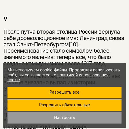
V
После путча вторая столица России вернула
себе дореволюционное имя: Ленинград снова
стал Санкт-Петербургом
[10]
.
Переименование стало символом более
значимого явления: теперь все, что было
создано коммунизмом после 1917 года,
подвергалось отрицанию или разрушению.
Мы используем cookie-файлы. Продолжая использовать
сайт, вы соглашаетесь с
политикой использования
Дело выглядело так, будто советский XX век
cookie
.
вообще внезапно выпал из истории.
Экономическая и политическая система,
Разрешить все
некогда объединявшая 300 миллионов
человек, рухнула, оставив после себя
Разрешить обязательные
разрозненные фрагменты. Для советских
граждан 1991 год стал тем же, чем был для
Настроить
европейцев 1945-й, который историк Джон
Лукас назвал «нулевым годом».