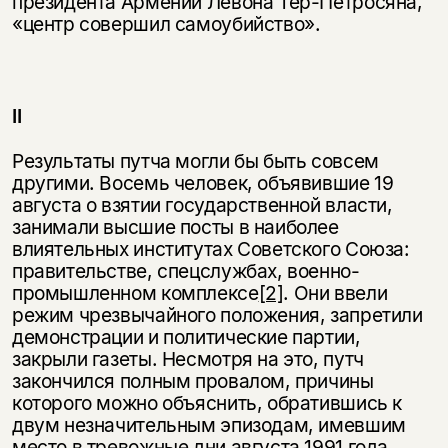
президента Армении Левона Тер-Петросяна,
«центр совершил самоубийство».
II
Результаты путча могли бы быть совсем
другими. Восемь человек, объявившие 19
августа о взятии государственной власти,
занимали высшие посты в наиболее
влиятельных институтах Советского Союза:
правительстве, спецслужбах, военно-
промышленном комплексе
[2]
. Они ввели
режим чрезвычайного положения, запретили
демонстрации и политические партии,
закрыли газеты. Несмотря на это, путч
закончился полным провалом, причины
которого можно объяснить, обратившись к
двум незначительным эпизодам, имевшим
место в тревожные дни августа 1991 года.