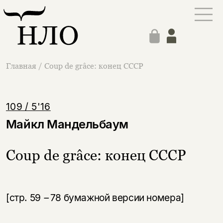
Главная
/
Coup de grâce: конец СССР
109 / 5'16
Майкл Мандельбаум
Coup de grâce: конец СССР
[стр. 59
–
78 бумажной версии номера]