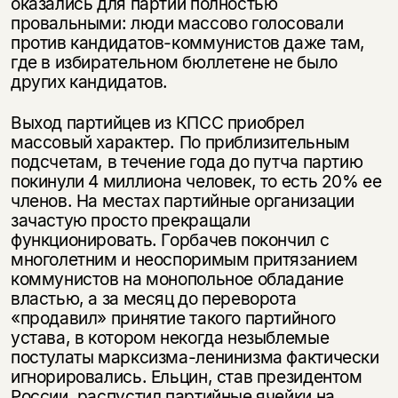
оказались для партии полностью
провальными: люди массово голосовали
против кандидатов-коммунистов даже там,
где в избирательном бюллетене не было
других кандидатов.
Выход партийцев из КПСС приобрел
массовый характер. По приблизительным
подсчетам, в течение года до путча партию
покинули 4 миллиона человек, то есть 20% ее
членов. На местах партийные организации
зачастую просто прекращали
функционировать. Горбачев покончил с
многолетним и неоспоримым притязанием
коммунистов на монопольное обладание
властью, а за месяц до переворота
«продавил» принятие такого партийного
устава, в котором некогда незыблемые
постулаты марксизма-ленинизма фактически
игнорировались. Ельцин, став президентом
России, распустил партийные ячейки на