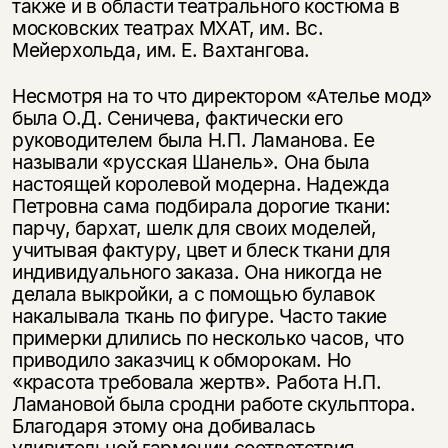
также и в области театрального костюма в
московских театрах МХАТ, им. Вс.
Мейерхольда, им. Е. Вахтангова.
Несмотря на то что директором «Ателье мод»
была О.Д. Сеничева, фактически его
руководителем была Н.П. Ламанова. Ее
называли «русская Шанель». Она была
настоящей королевой модерна. Надежда
Петровна сама подбирала дорогие ткани:
парчу, бархат, шелк для своих моделей,
учитывая фактуру, цвет и блеск ткани для
индивидуального заказа. Она никогда не
делала выкройки, а с помощью булавок
накалывала ткань по фигуре. Часто такие
примерки длились по несколько часов, что
приводило заказчиц к обморокам. Но
«красота требовала жертв». Работа Н.П.
Ламановой была сродни работе скульптора.
Благодаря этому она добивалась
удивительной гармонии соответствия