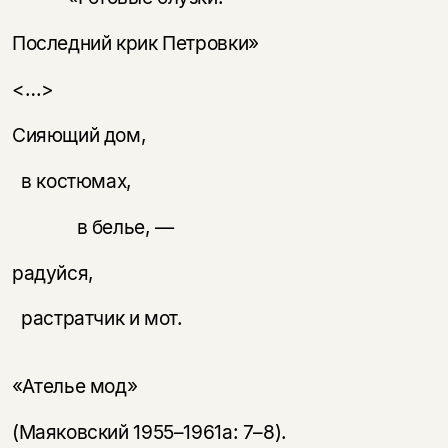
Последний крик Петровки»
<…>
Сияющий дом,
в костюмах,
в белье, —
радуйся,
растратчик и мот.
«Ателье мод»
(Маяковский 1955–1961а: 7–8).