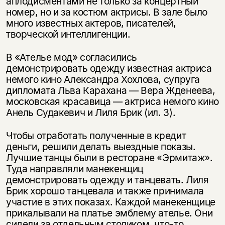
аплодисментами не только за концертный
номер, но и за костюм актрисы. В зале было
много известных актеров, писателей,
творческой интеллигенции.
В «Ателье мод» согласились
демонстрировать одежду известная актриса
немого кино Александра Хохлова, супруга
дипломата Льва Карахана — Вера Жденеева,
московская красавица — актриса немого кино
Анель Судакевич и Лиля Брик (ил. 3).
Чтобы отработать полученные в кредит
деньги, решили делать выездные показы.
Лучшие танцы были в ресторане «Эрмитаж».
Туда направляли манекенщиц
демонстрировать одежду и танцевать. Лиля
Брик хорошо танцевала и также принимала
участие в этих показах. Каждой манекенщице
прикалывали на платье эмблему ателье. Они
сидели за отдельным столиком, что-то