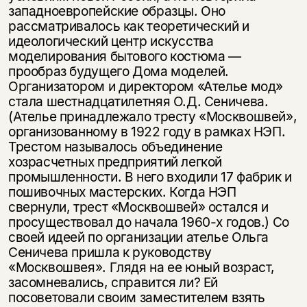
западноевропейские образцы. Оно
рассматривалось как теоретический и
идеологический центр искусства
моделирования бытового костюма —
прообраз будущего Дома моделей.
Организатором и директором «Ателье мод»
стала шестнадцатилетняя О.Д. Сеничева.
(Ателье принадлежало тресту «Москвошвей»,
организованному в 1922 году в рамках НЭП.
Трестом называлось объединение
хозрасчетных предприятий легкой
промышленности. В него входили 17 фабрик и
пошивочных мастерских. Когда НЭП
свернули, трест «Москвошвей» остался и
просуществовал до начала 1960-х годов.) Со
своей идеей по организации ателье Ольга
Сеничева пришла к руководству
«Москвошвея». Глядя на ее юный возраст,
засомневались, справится ли? Ей
посоветовали своим заместителем взять