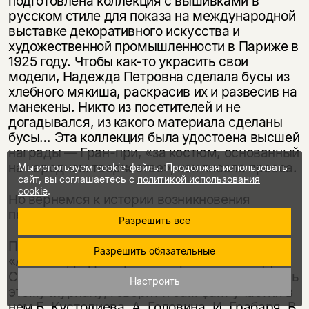
подготовлена коллекция с вышивками в
русском стиле для показа на международной
выставке декоративного искусства и
художественной промышленности в Париже в
1925 году. Чтобы как-то украсить свои
модели, Надежда Петровна сделала бусы из
хлебного мякиша, раскрасив их и развесив на
манекены. Никто из посетителей и не
догадывался, из какого материала сделаны
бусы… Эта коллекция была удостоена высшей
награды — Гран-при, «за костюм, основанный
на народном творчестве», как писала пресса.
Мы используем cookie-файлы. Продолжая использовать
сайт, вы соглашаетесь с
политикой использования
cookie
.
Но вернемся к истории возникновения
первого советского ателье.
Разрешить все
При «Ателье мод» создается журнал
Разрешить обязательные
«Ателье», редактором которого стала О.Д.
Сеничева. О том значении, которое уделялось
Настроить
этому журналу, говорит и сам факт участия в
нем Б. Кустодиева, А. Головина, И. Грабаря, В.