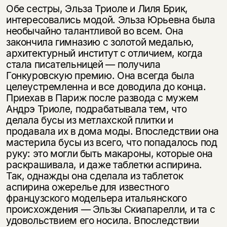
Обе сестры, Эльза Триоле и Лиля Брик,
интересовались модой. Эльза Юрьевна была
необычайно талантливой во всем. Она
закончила гимназию с золотой медалью,
архитектурный институт с отличием, когда
стала писательницей — получила
Гонкуровскую премию. Она всегда была
целеустремленна и все доводила до конца.
Приехав в Париж после развода с мужем
Андрэ Триоле, подрабатывала тем, что
делала бусы из метлахской плитки и
продавала их в дома моды. Впоследствии она
мастерила бусы из всего, что попадалось под
руку: это могли быть макароны, которые она
раскрашивала, и даже таблетки аспирина.
Так, однажды она сделала из таблеток
аспирина ожерелье для известного
французского модельера итальянского
происхождения — Эльзы Скиапарелли, и та с
удовольствием его носила. Впоследствии