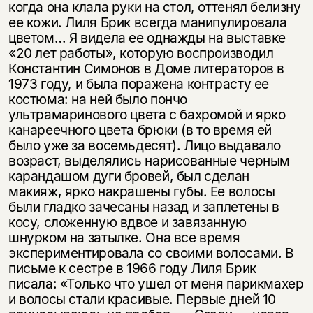
когда она клала руки на стол, оттенял белизну
ее кожи. Лиля Брик всегда манипулировала
цветом… Я видела ее однажды на выставке
«20 лет работы», которую воспроизводил
Константин Симонов в Доме литераторов в
1973 году, и была поражена контрасту ее
костюма: на ней было пончо
ультрамаринового цвета с бахромой и ярко
канареечного цвета брюки (в то время ей
было уже за восемьдесят). Лицо выдавало
возраст, выделялись нарисованные черным
карандашом дуги бровей, был сделан
макияж, ярко накрашены губы. Ее волосы
были гладко зачесаны назад и заплетены в
косу, сложенную вдвое и завязанную
шнурком на затылке. Она все время
экспериментировала со своими волосами. В
письме к сестре в 1966 году Лиля Брик
писала: «Только что ушел от меня парикмахер
и волосы стали красивые. Первые дней 10