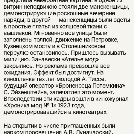
предстала невероятная картина: в одной из
витрин неподвижно стояли две манекенщицы,
демонстрирующие роскошные вечерние
наряды, в другой — манекенщицы были одеты
в простые платья из холщовой ткани с
вышивкой. Мгновенно все улицы были
заполнены толпой, движение на Петровке,
Кузнецком мосту и в Столешниковом
переулке остановилось. Пришлось вызывать
милицию. Занавески «Ателье мод»
закрылись. Но реклама превзошла все
ожидания. Эффект был достигнут. На
кинопленке тех лет молодой А. Тиссе,
будущий оператор «Броненосца Потемкина»
С. Эйзенштейна, запечатлел это момент.
Впоследствии эти кадры вошли в киножурнал
«Хроника мод № 1» 1923 года,
демонстрировавшийся в кинотеатрах.
На открытии в числе приглашенных были
нарком просвещения А.В. Луначарский,