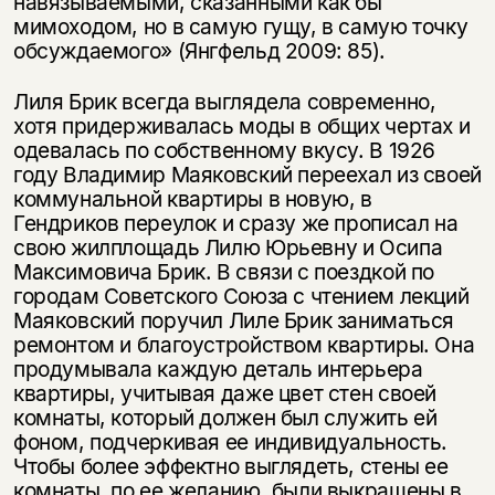
навязываемыми, сказанными как бы
мимоходом, но в самую гущу, в самую точку
обсуждаемого» (Янгфельд 2009: 85).
Лиля Брик всегда выглядела современно,
хотя придерживалась моды в общих чертах и
одевалась по собственному вкусу. В 1926
году Владимир Маяковский переехал из своей
коммунальной квартиры в новую, в
Гендриков переулок и сразу же прописал на
свою жилплощадь Лилю Юрьевну и Осипа
Максимовича Брик. В связи с поездкой по
городам Советского Союза с чтением лекций
Маяковский поручил Лиле Брик заниматься
ремонтом и благоустройством квартиры. Она
продумывала каждую деталь интерьера
квартиры, учитывая даже цвет стен своей
комнаты, который должен был служить ей
фоном, подчеркивая ее индивидуальность.
Чтобы более эффектно выглядеть, стены ее
комнаты, по ее желанию, были выкрашены в