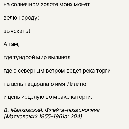
на солнечном золоте моих монет
велю народу:
вычекань!
А там,
где тундрой мир вылинял,
где с северным ветром ведет река торги, —
на цепь нацарапаю имя Лилино
и цепь исцелую во мраке каторги.
В. Маяковский. Флейта-позвоночник
(Маяковский 1955–1961а: 204)