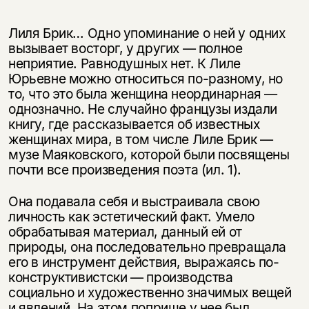
Лиля Брик… Одно упоминание о ней у одних
вызывает восторг, у других — полное
неприятие. Равнодушных нет. К Лиле
Юрьевне можно относиться по-разному, но
то, что это была женщина неординарная —
однозначно. Не случайно французы издали
книгу, где рассказывается об известных
женщинах мира, в том числе Лиле Брик —
музе Маяковского, которой были посвящены
почти все произведения поэта (ил. 1).
Она подавала себя и выстраивала свою
личность как эстетический факт. Умело
обрабатывая материал, данный ей от
природы, она последовательно превращала
его в инструмент действия, выражаясь по-
конструктивистски — производства
социально и художественно значимых вещей
и явлений. На этом поприще у нее был