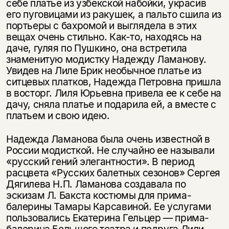
себе платье из узбекской набойки, украсив
несовершеннолетних
его пуговицами из ракушек, а пальто сшила из
портьеры с бахромой и выглядела в этих
Скажите, пожалуйста,
Я соглашаюсь с
Политикой конфиденциальности
вещах очень стильно. Как-то, находясь на
вам уже исполнилось 18 лет?
Я соглашаюсь с
Политикой конфиденциальности
даче, гуляя по Пушкино, она встретила
знаменитую модистку Надежду Ламанову.
подписаться
Увидев на Лиле Брик необычное платье из
да
подписаться
ситцевых платков, Надежда Петровна пришла
в восторг. Лиля Юрьевна привела ее к себе на
нет, вернуться назад
дачу, сняла платье и подарила ей, а вместе с
платьем и свою идею.
Надежда Ламанова была очень известной в
России модисткой. Не случайно ее называли
«русский гений элегантности». В период
расцвета «Русских балетных сезонов» Сергея
Дягилева Н.П. Ламанова создавала по
эскизам Л. Бакста костюмы для прима-
балерины Тамары Карсавиной. Ее услугами
пользовались Екатерина Гельцер — прима-