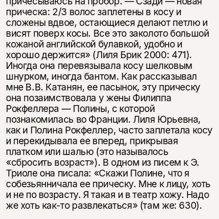
причесываюсь на пробор. — Сзади — новая
прическа: 2/3 волос заплетены в косу и
сложены вдвое, остающиеся делают петлю и
висят поверх косы. Все это заколото большой
кожаной английской булавкой, удобно и
хорошо держится» (Лиля Брик 2000: 471).
Иногда она перевязывала косу шелковым
шнурком, иногда бантом. Как рассказывал
мне В.В. Катанян, ее пасынок, эту прическу
она позаимствовала у жены Филиппа
Рокфеллера — Полины, с которой
познакомилась во Франции. Лиля Юрьевна,
как и Полина Рокфеллер, часто заплетала косу
и перекидывала ее вперед, прикрывая
платком или шалью (это называлось
«сбросить возраст»). В одном из писем к Э.
Триоле она писала: «Скажи Полине, что я
собезьянничала ее прическу. Мне к лицу, хоть
и не по возрасту. Я такая и в театр хожу. Надо
же хоть как-то развлекаться» (там же: 630).