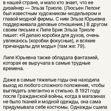
в нашей стране, и мало кто знает, что ее
дизайнер — Эльза Триоле. (Люсьен Лелонг
был известным художником-модельером и
главой модной фирмы. С ним Эльза Юрьевна
поддерживала деловые отношения.) В другом
своем письме к Лиле Брик Эльза Триоле
пишет: «Я делаю коробки для духов, очень
увлекаюсь (коробки фокусные), и всякие
причандалы для моды» (там же: 79).
Лиля Юрьевна также обладала фантазией,
Этой книги временно
которая ее выручала в самые трудные
времена.
нет в продаже.
Подписка на рассылку
Даже в самые тяжелые годы она находила
Вы можете подписаться на
Раз в неделю мы отправляем рассылку
выход из любого сложного положения, чтобы
уведомления, и при поступлении книги
о книгах и событиях «НЛО».
выглядеть элегантно и стильно. В 1921 году
на склад получить письмо на указанный
За подписку дарим промокод на
после Гражданской войны, когда в магазинах
электронный адрес.
Эта книга
скидку 15%
не было тканей и модной одежды, она сама
не предназначена для
придумывала себе костюмы. Однажды сшила