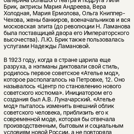
балерина Большого театра и подруга Лили
Брик, актрисы Мария Андреева, Вера
Холодная, Мария Ермолова, Ольга Книппер-
Чехова, жены банкиров, военачальников и вся
московская элита (до революции Н. Ламанова
была поставщицей двора его Императорского
высочества). Л.Ю. Брик также пользовалась
услугами Надежды Ламановой.
В 1923 году, когда в стране царила еще
разруха, а нэпманы диктовали свой стиль,
родилось первое советское «Ателье мод»,
которое располагалось на Петровке, 12. Оно
называлось «Центр по становлению нового
советского костюма». Инициатором его
создания был А.В. Луначарский. «Ателье
мод» пыталось изменить внешний облик
советского человека, приблизить его к
современной моде, которая бы отвечала
производственным, бытовым и социальным
условиям новой России, а не повторяла