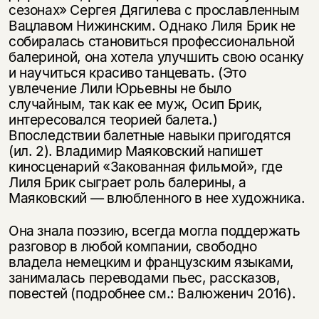
сезонах» Сергея Дягилева с прославленным
Вацлавом Нижинским. Однако Лиля Брик не
собиралась становиться профессиональной
балериной, она хотела улучшить свою осанку
и научиться красиво танцевать. (Это
увлечение Лили Юрьевны не было
случайным, так как ее муж, Осип Брик,
интересовался теорией балета.)
Впоследствии балетные навыки пригодятся
(ил. 2). Владимир Маяковский напишет
киносценарий «Закованная фильмой», где
Лиля Брик сыграет роль балерины, а
Маяковский — влюбленного в нее художника.
Она знала поэзию, всегда могла поддержать
разговор в любой компании, свободно
владела немецким и французским языками,
занималась переводами пьес, рассказов,
повестей (подробнее см.: Валюженич 2016).