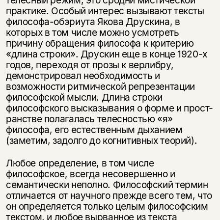
телесный режим, это сродни мистической
практике. Особый интерес вызывают тексты
философа-обэриута Якова Друскина, в
которых в том числе можно усмотреть
причину обращения философа к критерию
«длина строки». Друскин еще в конце 1920-х
годов, переходя от прозы к верлибру,
демонст­рировал необходимость и
возможности ритмической репрезентации
философской мысли. Длина строки
философского высказывания о форме и прост­
ранстве полагалась телесностью «я»
философа, его естественным дыханием
(заметим, задолго до когнитивных теорий).
Любое определение, в том числе
философское, всегда несовершенно и
семантически неполно. Философский термин
отличается от научного прежде всего тем, что
он определяется только целым философским
текстом, и любое вырванное из текста