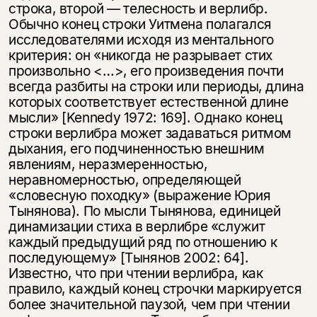
несовершеннолетних
строка, второй — телесность и верлибр.
Обычно конец строки Уитмена полагался
Скажите, пожалуйста,
исследователями исходя из ментального
Я соглашаюсь с
Политикой конфиденциальности
вам уже исполнилось 18 лет?
Я соглашаюсь с
Политикой конфиденциальности
критерия: он «никогда не разрывает стих
произвольно <…>, его произведения почти
всегда разбиты на строки или периоды, длина
подписаться
да
которых соответствует естественной длине
подписаться
мысли» [Kennedy 1972: 169]. Однако конец
нет, вернуться назад
строки верлибра может задаваться ритмом
дыхания, его подчиненностью внешним
явлениям, неразмеренностью,
неравномерностью, опре­деляющей
«словесную походку» (выражение Юрия
Тынянова). По мысли Тыня­нова, единицей
динамизации стиха в верлибре «служит
каждый предыдущий ряд по отношению к
последующему» [Тынянов 2002: 64].
Известно, что при чтении верлибра, как
правило, каждый конец строчки маркируется
более значительной паузой, чем при чтении