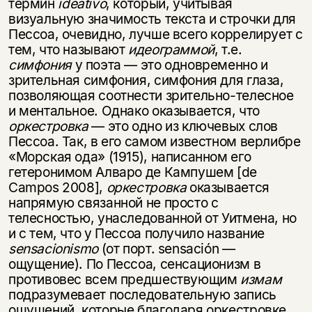
термин
ideativo
, который, учитывая
визуальную значимость текста и строчки для
Пессоа, очевидно, лучше всего коррелирует с
тем, что называют
идеограммой
, т.е.
симфония
у поэта — это одновременно и
зрительная симфония, симфония для глаза,
позволяющая соотнести зрительно-телесное
и ментальное. Однако оказывается, что
оркестровка
— это одно из ключевых слов
Пессоа. Так, в его самом известном верлибре
«Морская ода» (1915), написанном его
гетеронимом Алваро де Кампушем [de
Campos 2008],
оркестровка
оказывается
напрямую связанной не просто с
телесностью, унаследованной от Уитмена, но
и с тем, что у Пессоа получило название
sensacionismo
(от порт. sensación —
ощущение). По Пессоа, сенсационизм в
противовес всем предшествующим
измам
подразумевает последовательную запись
ощущений, которые благодаря оркестровке