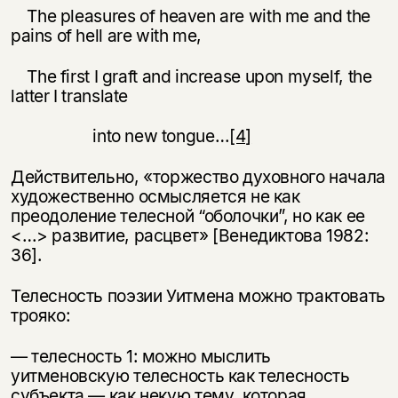
The pleasures of heaven are with me and the
pains of hell are with me,
The first I graft and increase upon myself, the
latter I translate
into new tongue…
[4]
Действительно, «торжество духовного начала
художественно осмысляется не как
преодоление телесной “оболочки”, но как ее
<…> развитие, расцвет» [Венедиктова 1982:
36].
Телесность поэзии Уитмена можно трактовать
трояко:
— телесность 1: можно мыслить
уитменовскую телесность как телесность
субъекта — как некую тему, которая