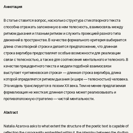
Аннотация
В статье ставится вопрос, насколько структура стихотворного текста
способна отражать заложенную в нем телесность, взаимосвязь между
ритмом дыхания и глазным ритмом и служить проекцией разного типа
движений в пространстве. В качестве формального критерия выбирается
длина стихотворной строки и делается предположение, что длинная
строка верлибра предоставляет особые возможности для реализации
связи с телесностью, а также для соотнесения ментального и телесного. В
качестве прецедентного текста и модели подобной взаимосвязи
выступает «уитменовская строка» — длинная строка верлибра, длина
которой определяется ритмом дыхания (и шире — телесностью) человека.
Эта модель транслируется в поэзии XX века. Тем не менее предлагаемая
формализация не жесткая: длинная строка может реализовывать и
противоположную стратегию — чистой ментальности.
Abstract
Natalia Azarova asks to what extent the structure of the poetic text is capable of
reflecting the corporeality embedded within it, the interplay between the rhythm