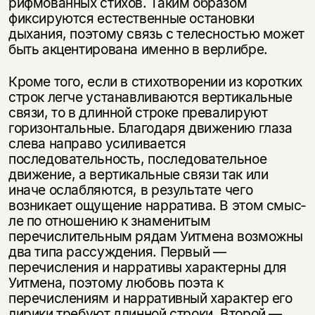
рифмованных стихов. Таким образом
фиксируются естественные остановки
дыхания, поэтому связь с телесностью может
быть акцентирована именно в верлибре.
Кроме того, если в стихотворении из коротких
строк легче устанавливаются вертикальные
связи, то в длинной строке превалируют
горизонтальные. Благодаря движению глаза
слева направо усиливается
последовательность, последовательное
движение, а вертикальные связи так или
иначе ослабляются, в результате чего
возникает ощущение нарратива. В этом смыс­
ле по отношению к знаменитым
перечислительным рядам Уитмена возмож­ны
два типа рассуждения. Первый —
перечисления и нарративы характерны для
Уитмена, поэтому любовь поэта к
перечислениям и нарративный характер его
лирики требуют длинной строки. Второй —