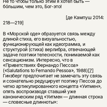
Не то чтобы только этим я хотел быть —
бóльшим, чем это, Бог-это!
[де Кампуш 2014:
218—219]
В «Морской оде» образуется связь между
длиной стиха, его визуальностью,
функционирующей как идеограмма, и
структурой (стиха) верлибра, отвечающей
задаче поэтики телесности, понимаемой как
сенсационизм. Интересно, что в
«Приветствиях Фернандо Пессоа»
(«Salutations to Fernando Pessoa», 1988)
[7]
Гинзберг предпочитает не замечать эту связь
и сознательно редуцирует поэтику Пессоа до
четко артикулированного концепта «Уитмен»,
опять воспроизводя ставший уже
каноническим ряд «Уитмен — длинная строка
— словесные длинноты»: