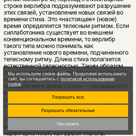
строке верлибра подразумевают разрушение
этих связей, установление новых связей во
времени стиха. Это «настоящее» (новое)
время определяется телесным ритмом. Если
силлаботоника существует во внешнем
конвенциональном времени, то верлибр
такого типа можно понимать как
установление нового времени, подчиненного
телесному ритму. Длина стиха полагается
естественной телесностью. Таким образом,
три характеристики — телесность (дыхание),
Мы используем cookie-файлы. Продолжая использовать
недоопределенность философского
сайт, вы соглашаетесь с
политикой использования
cookie
.
определения и дли­на строки — оказываются
взаимосвязанными и помещенными в
Разрешить все
некоторое «настоящее» время, где эта
взаимосвязь оказывается возможной.
Разрешить обязательные
Попутно отметим, что длина строки косвенно
Настроить
коррелирует и с такой грамматической
характеристикой, как время глагола.