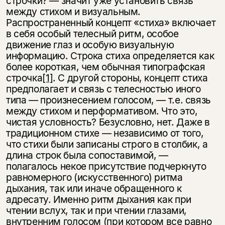
строчки? — значит уже устано­вить связь
между стихом и визуальным.
Распространенный концепт «стиха» включает
в себя особый телесный ритм, особое
движение глаз и особую визуальную
информацию. Строка стиха определяется как
более короткая, чем обычная типографская
строчка
[1]
. С другой стороны, концепт стиха
предполагает и связь с телесностью иного
типа — произнесением голосом, — т.е. связь
между стихом и перформативом. Что это,
чистая условность? Безус­ловно, нет. Даже в
традиционном стихе — независимо от того,
что стихи были записаны строго в столбик, а
длина строк была сопоставимой, —
полагалось некое присутствие подчеркнуто
равномерного (искусственного) ритма
дыхания, так или иначе обращенного к
адресату. Именно ритм дыхания как при
чтении вслух, так и при чтении глазами,
внутренним голосом (при котором все равно