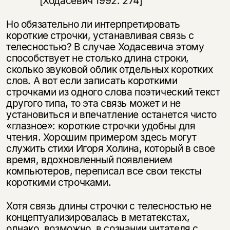
[Ходасевич 1992: 274]
Но обязательно ли интерпретировать
короткие строчки, устанавливая связь с
телесностью? В случае Ходасевича этому
способствует не столько длина строки,
сколько звуковой облик отдельных коротких
слов. А вот если записать короткими
строчками из одного слова поэтический текст
другого типа, то эта связь может и не
установиться и впечатление останется чисто
«глазное»: короткие строчки удобны для
чтения. Хорошим примером здесь могут
служить стихи Игоря Холина, который в свое
время, вдохновленный появлением
компьютеров, переписал все свои тексты
короткими строчками.
Хотя связь длины строчки с телесностью не
концептуализировалась в метатекстах,
однако, возможно, в сознании читателя с