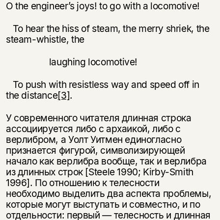
O the engineer’s joys! to go with a locomotive!
To hear the hiss of steam, the merry shriek, the
steam-whistle, the
laughing locomotive!
To push with resistless way and speed off in
the distance
[3]
.
У современного читателя длинная строка
Этой книги временно
ассоциируется либо с архаикой, либо с
нет в продаже.
Подписка на рассылку
верлибром, а Уолт Уитмен единогласно
признается фигурой, символизирующей
начало как верлибра вообще, так и верлибра
Вы можете подписаться на
Раз в неделю мы отправляем рассылку
из длинных строк [Steele 1990; Kirby-Smith
уведомления, и при поступлении книги
о книгах и событиях «НЛО».
на склад получить письмо на указанный
1996]. По отношению к телесности
За подписку дарим промокод на
электронный адрес.
необходимо выделить два аспекта проблемы,
Эта книга
скидку 15%
которые могут выступать и совместно, и по
не предназначена для
отдельности: первый — телесность и длинная