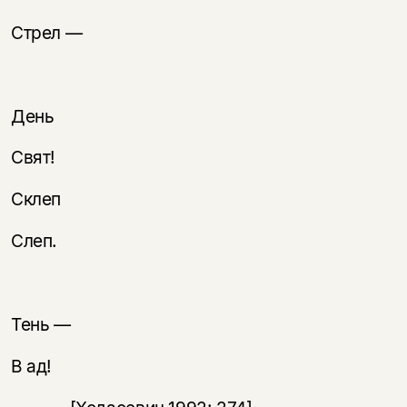
Стрел —
День
Свят!
Склеп
Слеп.
Тень —
В ад!