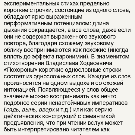
экспериментальных стихах предельно
короткие строчки, состоящие из одного слова,
обладают ярко выраженным
перформативным потенциалом: длина
дыхания сокращается, а все слова, даже если
они не содержат выраженного звукового
повтора, благодаря схожему звуковому
облику воспринимаются как похожие (иногда
вплоть до эффекта паронимии). В знаменитом
стихотворении Владислава Ходасевича
«Похороны» короткие однословные строки
состоят из односложных слов. Каждое из слов
произносится на одном выдохе и со схожей
интонацией. Появляющееся у слов общее
значение можно воспринимать как нечто
подобное серии ненастойчивых императивов
(
сядь, вынь, вверх
и т.д.) или как серию
дейктических конструкций с семантикой
предъявления, что при чтении вслух может
быть интерпретировано читателем как