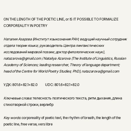
ON THE LENGTH OF THE POETIC LINE, or IS IT POSSIBLE TO FORMALIZE
CORPOREALITY IN POETRY
Наталия Азарова (Институт языкознания РАН; ведущий научный сотрудник
отдела теории языка; руководитель Центра лингвистических
исследований мировой поэзии; доктор филологических наук),
natazarova@gmail.com / Nataliya Azarova (The Institute of Linguistics, Russian
Academy of Sciences; leading researcher, Theory of language department;
head of the Centre for World Poetry Studies; PhD), natazarova@gmail.com
УДК: 801.6+82.1+82.0 UDC: 801.6+82.1+82.0
Ключевые слова
: телесность поэтического текста, ритм дыхания, длина
стихотворной строки, верлибр
Key words
: corporeality of poetic text, the rhythm of breath, the length of the
poetic line, free verse, vers libre