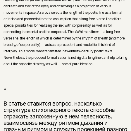
of breath and that of the eyes, and of serving as a projection of various
movements in space. Azarova selects the length of the poetic line as a formal
criterion and proceeds from the assumption that a long free-verse line offers
special possibilities for realizing the link with corporeality, as well as for
connecting the mental and the corporeal. The «Whitman line» — a long free-
verse line, the length of which is determined by the rhythm of breath (and more
broadly, of corporeality) — acts as a precedent and model for this kind of
interplay. This model was transmitted in twentieth-century poetic texts.
Nevertheless, the proposed formalization is not rigid; a long line can help to bring
about the opposite strategy as well — one of pure ideation.
*
В статье ставится вопрос, насколько
структура стихотворного текста способна
отражать заложенную в нем телесность,
взаимосвязь между ритмом дыхания и
глазным ритмом и служить проекцией разного