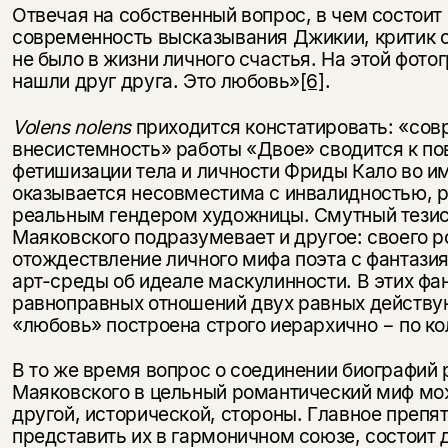
Отвечая на собственный вопрос, в чем состоит
современность высказывания Джикии, критик 
не было в жизни личного счастья. На этой фот
нашли друг друга. Это любовь»
[6]
.
Volens
nolens
приходится констатировать: «сов
внесистемность» работы «Двое» сводится к по
фетишизации тела и личности Фриды Кало во и
оказывается несовместима с инвалидностью, 
реальным гендером художницы. Смутный тезис
Маяковского подразумевает и другое: своего 
отождествление личного мифа поэта с фантази
арт-среды об идеале маскулинности. В этих фа
равноправных отношений двух равных действу
«любовь» построена строго иерархично − по к
В то же время вопрос о соединении биографий 
Маяковского в цельный романтический миф мо
другой, исторической, стороны. Главное препя
представить их в гармоничном союзе, состоит д