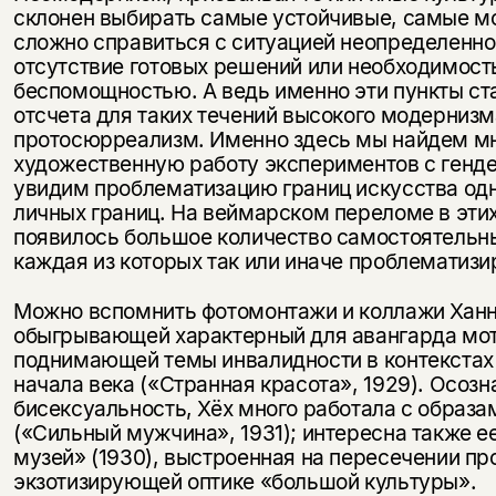
склонен выбирать самые устойчивые, самые мо
сложно справиться с ситуацией неопределеннос
отсутствие готовых решений или необходимость
беспомощностью. А ведь именно эти пункты ст
отсчета для таких течений высокого модернизм
протосюрреализм. Именно здесь мы найдем м
художественную работу экспериментов с генде
увидим проблематизацию границ искусства од
личных границ. На веймарском переломе в эти
появилось большое количество самостоятельн
каждая из которых так или иначе проблематизи
Можно вспомнить фотомонтажи и коллажи Ханн
обыгрывающей характерный для авангарда мот
поднимающей темы инвалидности в контекстах
начала века («Странная красота», 1929). Осоз
бисексуальность, Хёх много работала с образа
(«Сильный мужчина», 1931); интересна также е
музей» (1930), выстроенная на пересечении пр
экзотизирующей оптике «большой культуры».