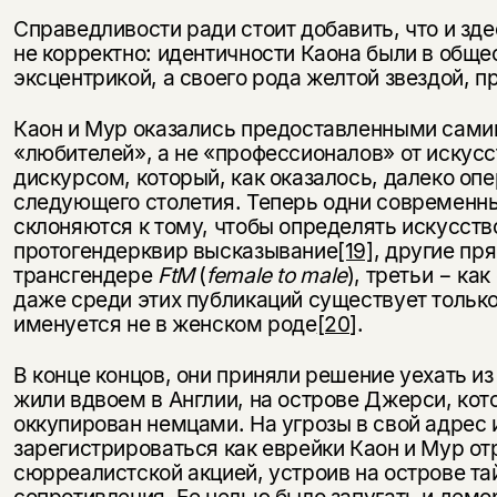
Справедливости ради стоит добавить, что и зд
не корректно: идентичности Каона были в обще
эксцентрикой, а своего рода желтой звездой, п
Каон и Мур оказались предоставленными самим
«любителей», а не «профессионалов» от искусс
дискурсом, который, как оказалось, далеко оп
следующего столетия. Теперь одни современн
склоняются к тому, чтобы определять искусств
протогендерквир высказывание
[19]
, другие пр
трансгендере
FtM
(
female
to
male
), третьи − ка
даже среди этих публикаций существует только
именуется не в женском роде
[20]
.
В конце концов, они приняли решение уехать и
жили вдвоем в Англии, на острове Джерси, кот
оккупирован немцами. На угрозы в свой адрес 
зарегистрироваться как еврейки Каон и Мур о
сюрреалистской акцией, устроив на острове т