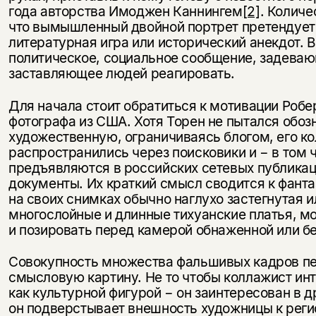
года авторства Имоджен Каннингем
[2]
. Количе
что вымышленный двойной портрет претендует
литературная игра или исторический анекдот. 
политическое, социальное сообщение, задева
заставляющее людей реагировать.
Для начала стоит обратиться к мотивации Робе
фотографа из США. Хотя Торен не пытался обоз
художественную, ограничиваясь блогом, его к
распространились через поисковики и − в том 
предъявляются в российских сетевых публикац
документы. Их краткий смысл сводится к фанта
на своих снимках обычно наглухо застегнутая 
многослойные и длинные тихуанские платья, м
и позировать перед камерой обнаженной или б
Совокупность множества фальшивых кадров пе
смысловую картину. Не то чтобы коллажист ин
как культурной фигурой − он заинтересован в 
он подверстывает внешность художницы к реги