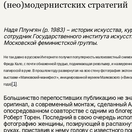
(нео)модернистских стратегий
Надя Плунгян (р. 1983) − историк искусства, к
сотрудник Государственного института искусст
Московской феминистской группы.
Не так давно в русском Интернете получил популярность малоизвестный снимок 1
Фрида Кало, с почти обнаженной грудью, поднимающая револьвер, и нахмурен
папиросой в руке. В прошлом году развернутая на всю стену фотография экспон
выставки «Маяковский-манифест», инициированной музеем Маяковского («Винзав
[1]
года)
.
Большинство перепостивших публикацию не зна
оригинал, а современный монтаж, сделанный 
опосредованном соавторстве с одним из блогер
Роберт Торен. Последний в свою очередь испо
фотографию женщины, позирующей в распахнут
руках, приставив к нему голову с известного п