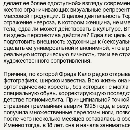
делает ее более «доступной» взгляду совреме
жестко ограничивающих визуальные репрезента
массовой продукции. В целом деятельность То
отражение невроза, в котором женщина, не им
тела, едва ли может действовать в культуре. 
ли здесь перспектива действия? Едва ли: цель 
подготовить внешность художницы к (сексуаль
сделать ее универсальной и анонимной, что в р
реальную историческую личность, так и ее стр
художественного сопротивления.
Причина, по которой Фрида Кало редко открыва
фотографиях, широко известна. Всю жизнь она 
ортопедические корсеты, без которых не могла
специальную обувь, корректирующую последст
детстве полиомиелита. Принципиальной точкой
страшная трамвайная авария 1925 года, в резу
получила множественные переломы ноги, позво
после чего несколько месяцев оставалась в о
Именно тогда, в 18 лет, она и начала занимать