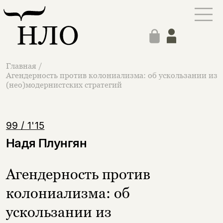
Главная
/
Агендерность против колониализма: об ускользании из
(нео)модернистских стратегий
99 / 1'15
Надя Плунгян
Агендерность против
колониализма: об
ускользании из