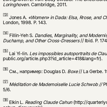
Loringhoven
. Cambridge, 2011.
[13]
Jones A.
«Women» in Dada: Elsa, Rrose, and Ch
London, 1998. P. 143.
[14]
Fillin-Yeh S.
Dandies, Marginality, and Moderni
Duchamp, and Other Cross-Dressers
// Ibid. P. 174
[15]
Lai Yi-lin.
Les impossibles autoportraits de Cl
public.org/article.php3?id_article=418&lang=fr).
[16]
См., например: Douglas D.
Boxe
// La Gerbe. 
[17]
Méditation de Mademoiselle Lucie Schwob //
Ph
5/6.
[18]
Elkin L.
Reading Claude Cahun
(http://quarterl