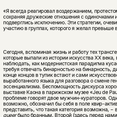
«Я всегда реагировал воздержанием, протестом
сохраняя дружеские отношения с одиночками и
подверглись исключению. Эти стратегии, очев
участию в группах, которого я желал превыше 
Сегодня, вспоминая жизнь и работу тех трансг
которые выпали из истории искусства XX века,
наблюдать, как модернистская парадигма кусае
требуя отвечать бинарностью на бинарность, д
конце концов в тупик встают и сами искусствове
выработанного языка для разговора о смене ге
эссенциализма. Беспомощность дискурса хоро
выставке Каона в парижском музее «Jeu de Paum
проблеме говорят двое мужчин-кураторов. Один
возможно, обозначил бы себя в поле квир-акти
представить, что такая категория возможна, − 
queer
было бранным. Второй (здесь перед нам