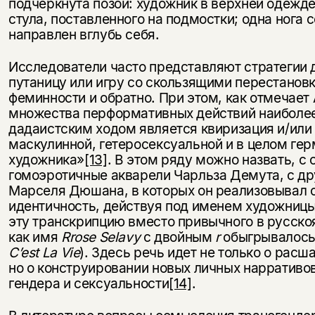
подчеркнута позой: художник в верхней одежде
стула, поставленного на подмостки; одна нога 
нет, вернуться назад
направлен вглубь себя.
Исследователи часто представляют стратегии 
путаницу или игру со скользящими перестановк
феминности и обратно. При этом, как отмечает
множества перформативных действий наиболе
дадаистским ходом является квиризация и/ил
маскулинной, гетеросексуальной и в целом ге
художника»
[13]
. В этом ряду можно назвать, с
гомоэротичные акварели Чарльза Демута, с д
Марселя Дюшана, в которых он реализовывал
идентичность, действуя под именем художницы
эту транскрипцию вместо привычного в русскоя
как имя
Rrose
Selavy
с двойным
r
обыгрывалось
C
’
est
La
Vie
). Здесь речь идет не только о расш
но о конструировании новых личных нарративов
гендера и сексуальности
[14]
.