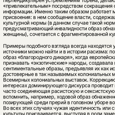
перпендикулярен устремлениям Торена, дела
«привлекательным» посредством сокращения 
информации. Именно таким образом работает 
присвоения: в нем сообщение власти, содерж
культурной нормы (в данном случае такой норм
предусматривающий инвалидности образ обна
женщины), сочетается с фрагментированной ку
Примеры подобного взгляда всегда находятся у
источники можно найти и в истории расизма: п
образ «благородного дикаря», когда европейск
признавать «экзотические» народы, создавала
сентиментальные образы, предъявляя их как и
достоверные в так называемых колониальных м
Всемирных колониальных выставок. Коррекцию
интересах доминирующего дискурса проводит 
часто соединяющая расистскую и сексистскую
вспомнить, например, ходовой образ обнаженн
позирующей среди прерий в головном уборе в
Во всех этих случаях чужая идентичность или 
культуры присваивается, выступая в роли зам