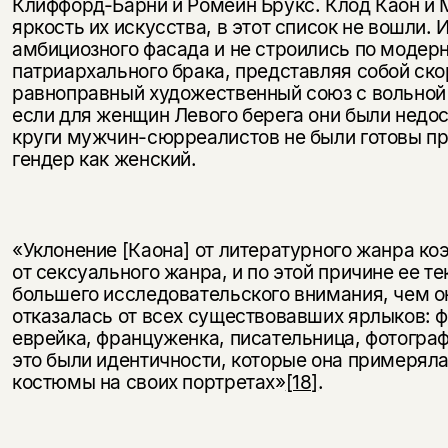
Клиффорд-Барни и Ромейн Брукс. Клод Каон и 
яркость их искусства, в этот список не вошли.
амбициозного фасада и не строились по модер
патриархального брака, представляя собой ск
равноправный художественный союз с вольной
если для женщин Левого берега они были недо
круги мужчин-сюрреалистов не были готовы при
гендер как женский.
«Уклонение [Каона] от литературного жанра ко
от сексуального жанра, и по этой причине ее 
большего исследовательского внимания, чем он
отказалась от всех существовавших ярлыков: ф
еврейка, француженка, писательница, фотограф
это были идентичности, которые она примеряла
костюмы на своих портретах»
[18]
.