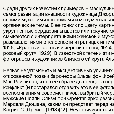
Среди других известных примеров − маскулин
самопрезентация внешности художницы Джорд
своими мужскими костюмами и монументальн
органические темы. В ее тонких по цвету карти
Этой книги временно
укрупненные сердцевины цветов или текучие м
нет в продаже.
Подписка на рассылку
смыкаются с интерпретациями женской и мужс
размышлениями о телесности и границах интим
Вы можете подписаться на
1925; «Красный, желтый и черный поток», 1924
Раз в неделю мы отправляем рассылку
уведомления, и при поступлении книги
о книгах и событиях «НЛО».
розовый круг», 1929). В известной степени эти
на склад получить письмо на указанный
фотографов и художников близкого ей круга Ал
За подписку дарим промокод на
электронный адрес.
Эта книга
скидку 15%
Нельзя не упомянуть и эксцентричных уличных
не предназначена для
откровенной поэзии баронессы Эльзы фон Фрей
несовершеннолетних
Мэн Рэй писал, что в ее образе два гендера п
конфликт (и постарался отразить это в ее фотоп
Скажите, пожалуйста,
воспоминаниям современников, выбритый чере
Я соглашаюсь с
Политикой конфиденциальности
вам уже исполнилось 18 лет?
Я соглашаюсь с
Политикой конфиденциальности
мужские шляпы Эльзы фон Фрейтаг ярко резон
Марселя Дюшана, каким он предстает перед на
Кэтрин С. Дрейер (1918)
[12]
. Неустойчивость и
подписаться
да
подписаться