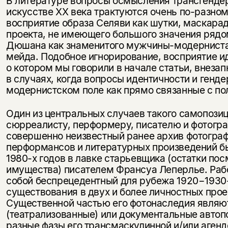
В литературе вопросы осмысления трансгендер
искусстве XX века трактуются очень по-разном
восприятие образа Селяви как шутки, маскара
проекта, не имеющего большого значения рядо
Дюшана как знаменитого мужчины-модерниста
мейда. Подобное игнорирование, восприятие и
о котором мы говорили в начале статьи, внеза
в случаях, когда вопросы идентичности и генд
модернистском поле как прямо связанные с по
Один из центральных случаев такого самопози
сюрреалисту, перформеру, писателю и фотогра
совершенно неизвестный ранее архив фотогра
перформансов и литературных произведений б
1980-х годов в лавке старьевщика (остатки п
имущества) писателем Франсуа Леперлье. Раб
собой беспрецедентный для рубежа 1920−1930-
существования в двух и более личностных прое
Существенной частью его фотонаследия являю
(театрализованные) или документальные автоп
разные фазы его трансмаскулинной и/или аген