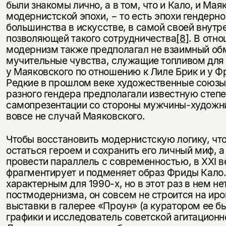
были знакомы лично, а в том, что и Кало, и Ма
модернистской эпохи, − то есть эпохи гендерн
большинства в искусстве, в самой своей внутр
позволяющей такого сотрудничества
[8]
. В отн
модернизм также предполагал не взаимный обм
мучительные чувства, служащие топливом для т
у Маяковского по отношению к Лиле Брик и у Ф
Редкие в прошлом веке художественные союзы
разного гендера предполагали известную степе
самопрезентации со стороны мужчины-художник
вовсе не случай Маяковского.
Чтобы восстановить модернистскую логику, ч
остаться героем и сохранить его личный миф, а
провести параллель с современностью, в XXI 
фрагментирует и подменяет образ Фриды Кало.
характерным для 1990-х, но в этот раз в нем не
постмодернизма, он совсем не строится на иро
выставки в галерее «Проун» (а куратором ее б
графики и исследователь советской агитационн