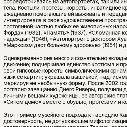
сосредоточиваясь на автопортретах, так или и
тела. Костыли, протезы, корсеты, инвалидное к
ежедневно помогающие ей выживать и передви
интегрировала в свое художественное простра
постоянной частью любых ее живописных нарра
Форда» (1932), «Память» (1937), «Сломанная к
надежды» (1946), «Автопортрет с доктором Хуа
«Марксизм даст больному здоровье» (1954) и д
Одновременно она много и сознательно вклады
движение; подчеркивая единство костюма и пр
свои гипсовые корсеты символическими орна
язык ее картин; украшала вышивкой, надписями
маркируя ее необычную форму. После 2002 год
согласно завещанию Диего Риверы, получили до
личными вещами художницы, ее авторские пла
«Синем доме» вместе с обувью, протезами и к
Этот пример музейного подхода к наследию Кал
достоверность, не допускающие мифологизаци