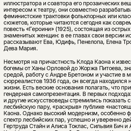
иллюстратора и соавтора его прозаических ве
интересом к театру, они совместно разрабаты
феминистские трактовки фольклорных или клас
сюжетов, которые читаются сегодня как совре
повесть «Героини» (1925), состоящая из остры
знаменитых женщин: в ее главах свои версии и
рассказывают Ева, Юдифь, Пенелопа, Елена Тр
Дева Мария.
Несмотря на причастность Клода Каона к изве
богемы от Ханы Орловой до Жоржа Питоева, зн
средой, работу с Андре Бретоном и участие в
сюрреалистов 1936 года, он всегда находился 
жизни. Есть веские основания полагать, что п
гендерная самопрезентация. В первых подхода
и другие искусствоведы стремились показать с
лесбийскую пару, «раскрыв» публике «настоящ
Каона. Однако высокий модернизм, особенно ф
спектр лесбийских пар, успешно и уверенно де
Гертруда Стайн и Алиса Токлас, Сильвия Бич и