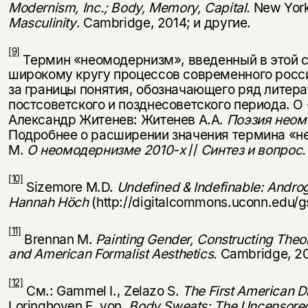
Modernism, Inc.; Body, Memory, Capital.
New York
Masculinity
. Cambridge, 2014; и другие.
[9]
Термин «неомодернизм», введенный в этой с
широкому кругу процессов современного росси
за границы понятия, обозначающего ряд литер
постсоветского и позднесоветского периода. 
Александр Житенев: Житенев А.А.
Поэзия неом
Подробнее о расширении значения термина «н
М.
О неомодернизме 2010-х
//
Синтез и вопрос. 
[10]
Sizemore M.D.
Undefined & Indefinable: Andro
Hannah Höch
(http://digitalcommons.uconn.edu/g
[11]
Brennan M.
Painting Gender, Constructing Theory
and American Formalist Aesthetics.
Cambridge, 20
[12]
См.: Gammel I., Zelazo S.
The First American D
Loringhoven E. von.
Body Sweats: The Uncensored 