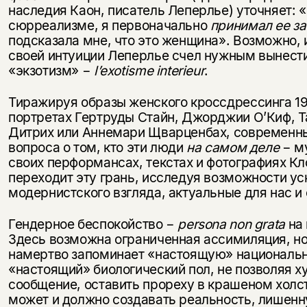
наследия Каон, писатель Леперлье) уточняет: «
сюрреализме, я первоначально
принимал ее з
подсказала мне, что это женщина». Возможно,
своей интуиции Леперлье счел нужным вынести
«экзотизм» −
l’exotisme interieur
.
Тиражируя образы женского кроссдрессинга 19
портретах Гертруды Стайн, Джорджии О’Киф, 
Дитрих или Аннемари Щварценбах, современны
вопроса о том, кто эти люди
на самом деле
− м
своих перформансах, текстах и фотографиях Кл
переходит эту грань, исследуя возможности ус
модернистского взгляда, актуальные для нас и 
Гендерное беспокойство −
persona
non
grata
на 
Здесь возможна ограниченная ассимиляция, но 
намертво запоминает «настоящую» национальн
«настоящий» биологический пол, не позволяя х
сообщение, оставить прореху в крашеном холст
может и должно создавать реальность, лишенн