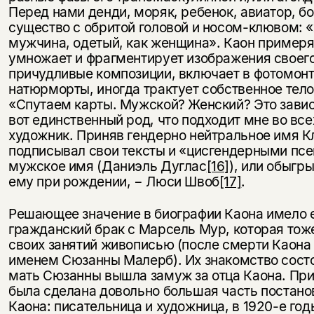
Перед нами денди, моряк, ребенок, авиатор, б
существо с обритой головой и носом-клювом: «
мужчина, одетый, как женщина». Каон примеря
умножает и фрагментирует изображения своего 
причудливые композиции, включает в фотомонт
натюрморты, иногда трактует собственное тело
«Спутаем карты. Мужской? Женский? Это завис
вот единственный род, что подходит мне во все
художник. Приняв гендерно нейтральное имя Кл
подписывал свои тексты и «цисгендерными пс
мужское имя (Даниэль Дуглас
[16]
), или обыгр
ему при рождении, − Люси Швоб
[17]
.
Решающее значение в биографии Каона имело е
гражданский брак с Марсель Мур, которая тож
своих занятий живописью (после смерти Каона
именем Сюзанны Малерб). Их знакомство состоя
мать Сюзанны вышла замуж за отца Каона. Пр
была сделана довольно большая часть постано
Каона: писательница и художница, в 1920-е год