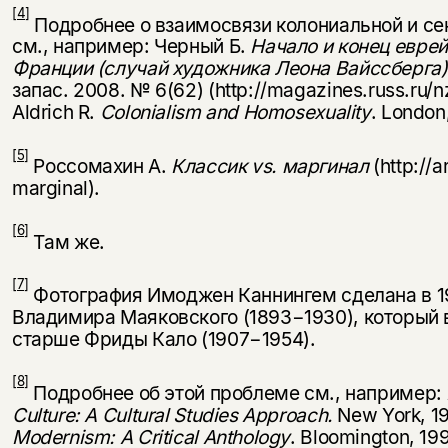
[4]
Подробнее о взаимосвязи колониальной и се
см., например: Черный Б.
Начало и конец еврей
Франции (случай художника Леона Вайссберга)
запас. 2008. № 6(62) (http://magazines.russ.ru/n
Aldrich R.
Colonialism and Homosexuality
. London
[5]
Россомахин А.
Классик
vs
. маргинал
(http://a
marginal).
[6]
Там же.
[7]
Фотография Имоджен Каннингем сделана в 19
Владимира Маяковского (1893−1930), который 
старше Фриды Кало (1907−1954).
[8]
Подробнее об этой проблеме см., например:
Culture: A Cultural Studies Approach.
New York, 1
Modernism: A Critical Anthology
. Bloomington, 19