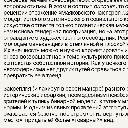
консервативным конессёрством, отбрасывая с
вопросы стигмы. В этом и состоит
punctum
, то
рецензии отражение «Маяковского как героя
н
модернистского эстетического и социального к
искусстве остается только романтическая муж
нами снова гендерная поляризация, но на этот 
оправданием художественного сообщения. Рев
молодые манекенщики в стеклянной и плоской 
Их внешность можно и нужно корректировать и 
снова возвращает нас к теме культурного присв
контекстах собственной истории. Как у всякого
неомодернизма нет других путей справиться с 
превратить ее в тренд.
Закрепляя (и лакируя в своей манере) разного 
исторические иерархии, неомодернизм неизбе
зрителей к тупику бинарной модели, к тупику 
нормы. И одним из явных проявлений этого туп
оказывается безотчетное стремление вернуть 
место», придать ей более «товарный» вид.