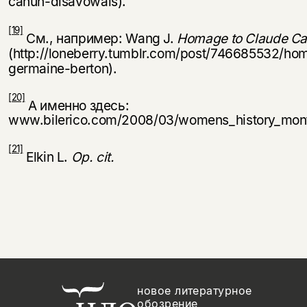
cahun-disavowals).
[19]
См., например: Wang J.
Homage to Claude Ca
(http://loneberry.tumblr.com/post/746685532/h
germaine-berton).
[20]
А именно здесь:
www.bilerico.com/2008/03/womens_history_month
[21]
Elkin L.
Op. cit
.
новое литературное
обозрение