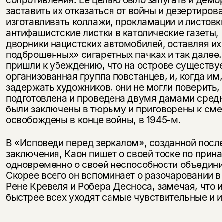
сопротивления. Ее целью было запугать и демо
заставить их отказаться от войны и дезертиров
изготавливать коллажи, прокламации и листовк
антифашистские листки в католические газеты,
дворники нацистских автомобилей, оставляя их
подброшенных» сигаретных пачках и так далее
пришли к убеждению, что на острове существ
организованная группа повстанцев, и, когда им
задержать художников, они не могли поверить,
подготовлена и проведена двумя дамами средн
были заключены в тюрьму и приговорены к смер
освобождены в конце войны, в 1945-м.
В «Исповеди перед зеркалом», созданной посл
заключения, Каон пишет о своей тоске по прин
одновременно о своей неспособности объединит
Скорее всего он вспоминает о разочаровании в
Рене Кревеля и Робера Десноса, замечая, что и
быстрее всех уходят самые чувствительные и и