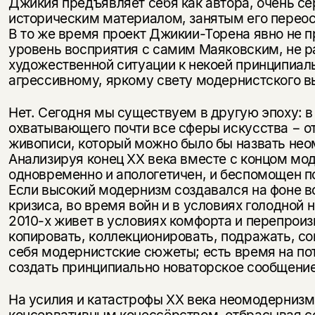
Джикия предъявляет себя как автора, очень с
историческим материалом, занятым его переос
В то же время проект Джикии-Торена явно не п
уровень восприятия с самим Маяковским, не 
художественной ситуации к некоей принципиаль
агрессивному, яркому свету модернистского в
Нет. Сегодня мы существуем в другую эпоху: в
охватывающего почти все сферы искусства − о
живописи, который можно было бы назвать не
Анализируя конец XX века вместе с концом м
одновременно и апологетичен, и беспомощен п
Если высокий модернизм создавался на фоне 
кризиса, во время войн и в условиях голодной
2010-х живет в условиях комфорта и перепроиз
копировать, коллекционировать, подражать, с
себя модернистские сюжеты; есть время на пот
создать принципиально новаторское сообщение
На усилия и катастрофы XX века неомодернизм