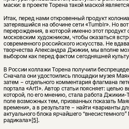
маски: в проекте Торена такой маской являетс
Итак, перед нами откровенный продукт колони
затерявшийся на обочине сети «Tumblr». Но во
перерождения, в которой именно этот продукт
московским художником, чтобы оказаться встр
современного российского искусства. Не вдав
творчества Александра Джикии, мы вполне мо
выбором как перед фактом сегодняшней культу
В России коллажи Торена получили беспрецеде
Сначала они удостоились площадки музея Маяк
затем − отдельного комментария флагмана пет
портала «Art1». Автор статьи поясняет: целью 
которой, по его мнению, стала работа Джикии-
поле возможных тем, призванных показать Мая
времени», а в результате − найти «варианты дл
актуального блока ярчайшего “внесистемного”
радикала»
[5]
.