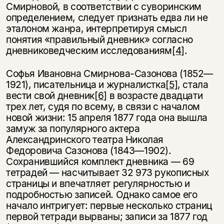
Смирновой, в соответствии с суворинским
определением, следует признать едва ли не
эталоном жанра, интерпретируя смысл
понятия «правильный дневник» со­гласно
дневниковедческим исследованиям
[4]
.
Софья Ивановна Смирнова-Сазонова (1852—
1921), писательница и журналистка
[5]
, стала
вести свой дневник
[6]
в возрасте двадцати
трех лет, судя по всему, в связи с началом
новой жизни: 15 апреля 1877 года она вышла
замуж за популярного актера
Александринского театра Николая
Федоровича Са­зонова (1843—1902).
Сохранившийся комплект дневника — 69
тетрадей — насчитывает 32 973 рукописных
страницы и впечатляет регулярностью и
подробностью записей. Однако самое его
начало интригует: первые не­сколько страниц
первой тетради вырваны; записи за 1877 год