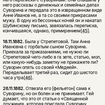
него рассказы о денежных и семейных делах
Суворина и передала это в извращенном виде
Анне Иванов не, а та со своими прикрасами
мужу. В одну из бессонных ночей он и накатал
Шубинскому письмо, завязалась переписка,
кончившаяся, однако, примирением
[45]
.
18.11.1882.
Была у Стрепетовой. Там Анна
Ивановна с горбатым сыном Суворина.
Приехала за приказаниями, не нужно ли
Стрепетовой чего-либо в га зете, статью, мол,
или какую-нибудь заметку не прикажете ли?
Суворин опять со своей «Медеей».
Переделывает третий раз, сидит до шестого
часа утра
[46]
.
26.11.1882.
Отвезла его [фельетон] сама к
Суворину, но он болен и не при­нимает. Гей
думает, что это от статьи о «Священной
дружине», которая при­слала Суворину