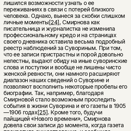
лишился возможности узнать о ее
переживаниях в связи с потерей близкого
человека. Однако, вынеся за скобки слишком
лич­ные моменты
[24]
, Смирнова как
писательница и журналистка не изменила
профессиональному кредо и на страницах
своего дневника оставила весьма подробный
реестр наблюдений за Сувориным. При том,
что ее записи при­страстны и порой довольно
нелестны, выдают обиду на иные суворинские
слова и поступки и вообще не лишены чисто
женской ревности, они намного расширяют
диапазон наших сведений о Суворине и
позволяют восполнить некоторые пробелы его
биографии. Так, например, благодаря
Смирно­вой стало возможным проследить
события в жизни Суворина и его газеты в 1905
—1906 годах
[25]
. Кроме того, будучи
пайщицей «Нового времени», Смир­нова
довела свои записи до момента, когда газета