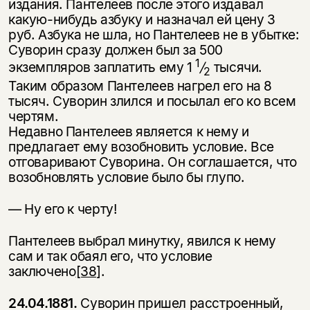
издания. Пантелеев после этого издавал
какую-нибудь азбуку и назначал ей цену 3
руб. Азбука не шла, но Пантелеев не в убытке:
Суворин сразу должен был за 500
1
экземпляров заплатить ему 1
/
тысячи.
2
Таким образом Панте­леев нагрел его на 8
тысяч. Суворин злился и посылал его ко всем
чертям.
Недавно Пантелеев является к нему и
предлагает ему возобновить условие. Все
отговаривают Суворина. Он соглашается, что
возобновлять условие было бы глупо.
— Ну его к черту!
Пантелеев выбрал минутку, явился к нему
сам и так обаял его, что условие
заключено
[38]
.
24.04.1881.
Суворин пришел расстроенный,