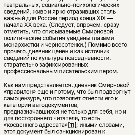
театральных, соци­ально-психологических
сведений, живо и ярко отразивших столь
важный для России период конца XIX —
начала XX века. (Следует, впрочем, сразу
отме­тить, что описываемые Смирновой
политические события увидены глазами
монархистки и черносотенки.) Помимо всего
прочего, дневник ценен и как источник
сведений по культуре повседневности,
старательно зафиксирован­ных
профессиональным писательским пером.
Как нам представляется, дневник Смирновой
«правилен» еще и потому, что был подвергнут
самоцензуре, что позволяет отнести его к
категории автодокументов,
предназначавшихся не только для себя, но и
для постороннего читателя, то есть
«косвенного адресата»
[11]
; иными словами,
этот документ был санкционирован к