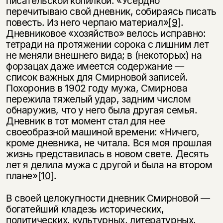
писательской копилкой: «Усердно
перечитываю свой дневник, собираясь писать
повесть. Из него черпаю материал»
[9]
.
Дневниковое «хозяйство» велось исправно:
тет­ради на протяжении сорока с лишним лет
не меняли внешнего вида; в (неко­торых) на
форзацах даже имеется содержание —
список важных для Смир­новой записей.
Похоронив в 1902 году мужа, Смирнова
пережила тяжелый удар, задним числом
обнаружив, что у него была другая семья.
Дневник в тот момент стал для нее
своеобразной машиной времени: «Ничего,
кроме днев­ника, не читала. Вся моя прошлая
жизнь представилась в новом свете. Десять
лет я делила мужа с другой и была на втором
плане»
[10]
.
В своей целокупности дневник Смирновой —
богатейший кладезь исто­рических,
политических, культурных, литературных,