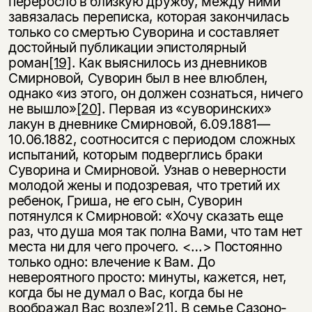
переросло в близкую дружбу, между ними
завязалась переписка, которая закончилась
только со смертью Суворина и составляет
достойный публикации эпистолярный
роман
[19]
. Как выяснилось из дневников
Смирновой, Суворин был в нее влюблен,
однако «из этого, он должен сознаться, ничего
не вышло»
[20]
. Первая из «суворинских»
лакун в дневнике Смирновой, 6.09.1881—
10.06.1882, соотносится с периодом слож­ных
испытаний, которым подверглись браки
Суворина и Смирновой. Узнав о неверности
молодой жены и подозревая, что третий их
ребенок, Гриша, не его сын, Суворин
потянулся к Смирновой: «Хочу сказать еще
раз, что душа моя так полна Вами, что там нет
места ни для чего прочего. <…> Постоянно
только одно: влечение к Вам. До
невероятного просто: минуты, кажется, нет,
когда бы не думал о Вас, когда бы не
воображал Вас возле»
[21]
. В семье Сазоно­