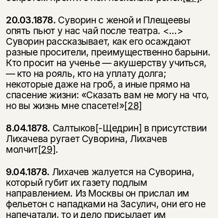
20.03.1878.
Суворин с женой и Плещеевы
опять пьют у нас чай после театра. <…>
Суворин рассказывает, как его осаждают
разные просители, преиму­щественно барыни.
Кто просит на ученье — акушерству учиться,
— кто на рояль, кто на уплату долга;
некоторые даже на гроб, а иные прямо на
спасение жизни: «Сказать вам не могу на что,
но вы жизнь мне спасете!»
[28]
8.04.1878.
Салтыков[-Щедрин] в присутствии
Лихачева ругает Суворина, Лихачев
молчит
[29]
.
9.04.1878.
Лихачев жалуется на Суворина,
который губит их газету под­лым
направлением. Из Москвы он прислал им
фельетон с нападками на За­сулич, они его не
напечатали, то и дело присылает им