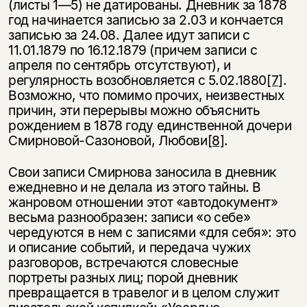
(листы 1—5) не датированы. Дневник за 1878
год начинается записью за 2.03 и кончается
записью за 24.08. Далее идут записи с
11.01.1879 по 16.12.1879 (причем за­писи с
апреля по сентябрь отсутствуют), и
регулярность возобновляется с 5.02.1880
[7]
.
Возможно, что помимо прочих, неизвестных
причин, эти пере­рывы можно объяснить
рождением в 1878 году единственной дочери
Смир­новой-Сазоновой, Любови
[8]
.
Свои записи Смирнова заносила в дневник
ежедневно и не делала из этого тайны. В
жанровом отношении этот «автодокумент»
весьма разнообразен: за­писи «о себе»
чередуются в нем с записями «для себя»: это
и описание собы­тий, и передача чужих
разговоров, встречаются словесные
портреты разных лиц; порой дневник
превращается в травелог и в целом служит