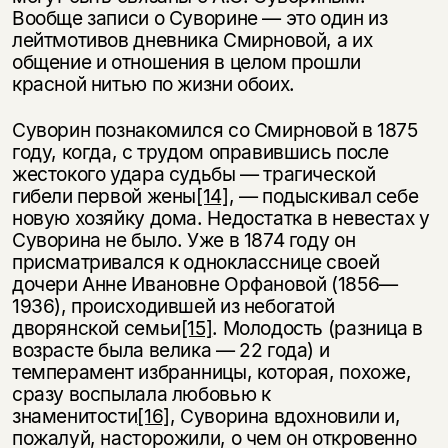
Вообще записи о Суворине — это один из
лейтмотивов дневника Смирновой, а их
общение и отношения в целом прошли
красной нитью по жизни обоих.
Суворин познакомился со Смирновой в 1875
году, когда, с трудом оправившись после
жестокого удара судьбы — трагической
гибели первой жены
[14]
, — подыскивал себе
новую хозяйку дома. Недостатка в невестах у
Суворина не было. Уже в 1874 году он
присматривался к однокласснице своей
дочери Анне Ивановне Орфановой (1856—
1936), происходившей из небогатой
дворянской семьи
[15]
. Молодость (разница в
возрасте была велика — 22 года) и
темперамент избранницы, которая, похоже,
сразу воспылала любовью к
знаменитости
[16]
, Суворина вдохновили и,
пожалуй, насторожили, о чем он откровенно