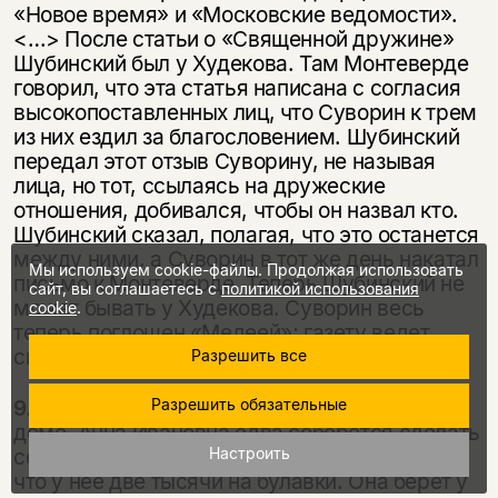
«Но­вое время» и «Московские ведомости».
<…> После статьи о «Священной дру­жине»
Шубинский был у Худекова. Там Монтеверде
говорил, что эта статья написана с согласия
высокопоставленных лиц, что Суворин к трем
из них ездил за благословением. Шубинский
передал этот отзыв Суворину, не называя
лица, но тот, ссылаясь на дружеские
отношения, добивался, чтобы он назвал кто.
Шубинский сказал, полагая, что это останется
между ними, а Суворин в тот же день накатал
Мы используем cookie-файлы. Продолжая использовать
письмо к Монтеверде. Теперь Шубинский не
сайт, вы соглашаетесь с
политикой использования
может бывать у Худекова. Суворин весь
cookie
.
теперь поглощен «Медеей»; газету ведет
спустя рукава
[49]
.
Разрешить все
9.02.1883.
У Суворина по-прежнему ад в
Разрешить обязательные
доме. Анна Ивановна едва собе­рется сделать
себе рубашки, а [А.А.] Коломнина хвалится,
Настроить
что у нее две ты­сячи на булавки. Она берет у