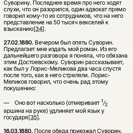
Суворину. Последнее время про него ходят
слухи, что он разорился, один адвокат прямо
говорил кому-то из сотрудников, что на него
представление на 50 ты­сяч векселей к
взысканию
[34]
.
27.02.1880.
Вечером был опять Суворин.
Предлагает мне издать мой роман. Из его
дальнейшего разговора я поняла, что обязана
этим Достоевскому. Су­ворин рассказывает,
как был у Лорис-Меликова два часа спустя
после того, как в него стреляли. Лорис-
Меликов говорил, что очень рад этому
покушению:
1
— Оно вот насколько (отмеривает
/
2
аршина на руке) удлиняет мой язык у
государя
[35]
.
16.03.1880.
После обеда приезжал Суворин.