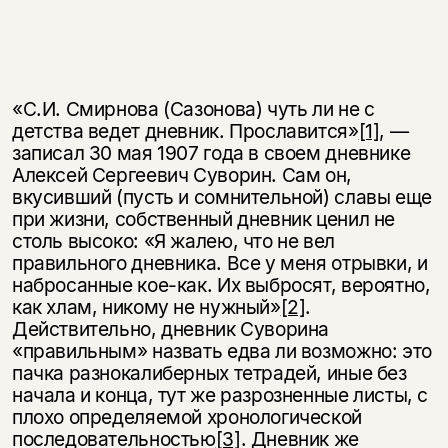
«С.И. Смирнова (Сазонова) чуть ли не с
детства ведет дневник. Прославится»
[1]
, —
записал 30 мая 1907 года в своем дневнике
Алексей Сергеевич Суво­рин. Сам он,
вкусивший (пусть и сомнительной) славы еще
при жизни, собст­венный дневник ценил не
столь высоко: «Я жалею, что не вел
правильного дневника. Все у меня отрывки, и
набросанные кое-как. Их выбросят, веро­ятно,
как хлам, никому не нужный»
[2]
.
Действительно, дневник Суворина
«правильным» назвать едва ли возможно: это
пачка разнокалиберных тетра­дей, иные без
начала и конца, тут же разрозненные листы, с
плохо определяемой хронологической
последовательностью
[3]
. Дневник же