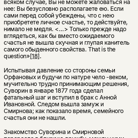
всяком случае, Вы не можете жаловаться на
нее: Вы безусловно располагаете ею. Если
сами перед собой убеждены, что с нею
приобретете личное счастье, то действуйте,
нимало не медля. <…> Только прежде надо
вглядеться, как бы вместо ожи­даемого
счастья не вышла скучная и глупая канитель
самого обыденного свойства. That is the
question»
[18]
.
Испытывая давление со стороны семьи
Орфановых и будучи по натуре чело -веком,
мучительно трудно принимающим решения,
Суворин в январе 1877 года сделал
фатальный шаг и вступил в брак с Анной
Ивановной. Следом вышла замуж и
Смирнова; как показало время, семейного
счастья они не нашли.
Знакомство Суворина и Смирновой