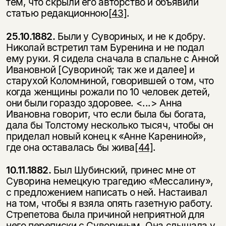
тем, что скрыли его авторство и объявили
статью редакционною
[43]
.
25.10.1882.
Были у Сувориных, и не к добру.
Николай встретил там Бу­ренина и не подал
ему руки. Я сидела сначала в спальне с Анной
Ивановной [Сувориной; так же и далее] и
старухой Коломниной, говорившей о том, что
когда женщины рожали по 10 человек детей,
они были гораздо здоровее. <...> Анна
Ивановна говорит, что если была бы богата,
дала бы Толстому не­сколько тысяч, чтобы он
приделал новый конец к «Анне Карениной»,
где она оставалась бы жива
[44]
.
10.11.1882.
Был Шубинский, принес мне от
Суворина немецкую трагедию «Мессалину»,
с предложением написать о ней. Настаивал
на том, чтобы я взяла опять газетную работу.
Стрепетова была причиной неприятной для
него переписки с Сувориным. Она слышала у