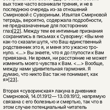
вых тоже часто возникали трения, и не в
последнюю очередь из-за отношений
Смирновой с Сувориным. Изъятая Смирновой
тетрадь, вероятно, содержала подробности,
не предназначенные для посторонних
глаз
[22]
. Между тем ее ин­тимные признания
сохранились в письмах к Суворину: «Вы мне
как-то ска­зали шутя, что Ваш единственный
родственник это я, и меня это ужасно тро­
нуло. <…> Вы знаете, что я до глупости к Вам
привязана. Ни время, ни расстояние не может
изменить моего чувства к Вам. <…> Вообще,
между нами удивительная гармония. Я
думаю, что никто Вас так не понимает, как
я»
[23]
.
Вторая «суворинская» лакуна в дневнике
Смирновой, 14.01.1912— 13.09.1912, напрямую
связана с его болезнью и смертью, так что в
этом случае потенциальный читатель