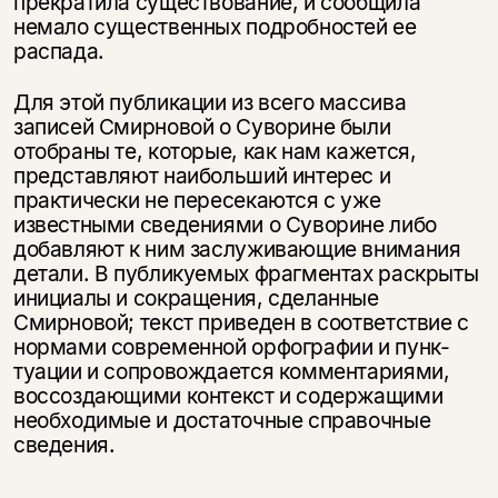
прекратила существование, и сообщила
немало существенных подробностей ее
распада.
Для этой публикации из всего массива
записей Смирновой о Суворине были
отобраны те, которые, как нам кажется,
представляют наибольший ин­терес и
практически не пересекаются с уже
известными сведениями о Суво­рине либо
добавляют к ним заслуживающие внимания
детали. В публикуе­мых фрагментах раскрыты
Этой книги временно
инициалы и сокращения, сделанные
нет в продаже.
Подписка на рассылку
Смирновой; текст приведен в соответствие с
нормами современной орфографии и пунк­
Вы можете подписаться на
туации и сопровождается комментариями,
Раз в неделю мы отправляем рассылку
уведомления, и при поступлении книги
о книгах и событиях «НЛО».
воссоздающими контекст и содер­жащими
на склад получить письмо на указанный
необходимые и достаточные справочные
За подписку дарим промокод на
электронный адрес.
Эта книга
сведения.
скидку 15%
не предназначена для