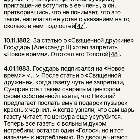
приглашение вступить в ее члены, а он,
притворившись, что не понимает, что это
такое, напечатал ее устав с указанием на то,
сколько в нем подлостей
[47]
.
10.11.1882.
За статью о «Священной дружине»
Государь [Александр II] хотел запретить
«Новое время». Отстоял его Толстой
[48]
.
4.01.1883.
Государь подписался на «Новое
время» <…> После статьи о «Священной
дружине», когда газету чуть не запретили,
Суворин стал таким свире­пым цензором
своей собственной газеты, что Николай
предлагает послать ему в подарок пузырек
красных чернил. А когда узнали, что сам царь
газету читает, то цензура еще усугубится.
Теперь все газеты с вольным духом
истребили; остался один «Голос», но и тот
назначен к истреблению. Во дворце читают