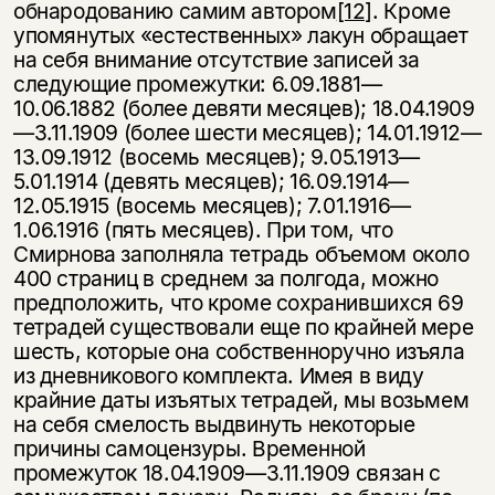
обнародованию самим автором
[12]
. Кроме
упомяну­тых «естественных» лакун обращает
на себя внимание отсутствие записей за
следующие промежутки: 6.09.1881—
10.06.1882 (более девяти месяцев); 18.04.1909
—3.11.1909 (более шести месяцев); 14.01.1912—
13.09.1912 (восемь месяцев); 9.05.1913—
5.01.1914 (девять месяцев); 16.09.1914—
12.05.1915 (во­семь месяцев); 7.01.1916—
1.06.1916 (пять месяцев). При том, что
Смирнова заполняла тетрадь объемом около
400 страниц в среднем за полгода, можно
предположить, что кроме сохранившихся 69
тетрадей существовали еще по крайней мере
шесть, которые она собственноручно изъяла
из дневникового комплекта. Имея в виду
крайние даты изъятых тетрадей, мы возьмем
на себя смелость выдвинуть некоторые
причины самоцензуры. Временной
промежуток 18.04.1909—3.11.1909 связан с