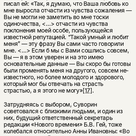
писал ей: «Так, я думаю, что Ваша любовь ко
мне выросла отчасти из чувства сожа­ления —
Вы не могли не заметить во мне тоски
одиночества, <…> отчасти из чувства
поклонения моей особе, пользующейся
известной репутацией. “Такой умный и любит
меня” — эту фразу Вы сами часто говорили
мне. <…> Если б мы с Вами сошлись совсем,
Вы — я в этом уверен и на это имею
основательные данные — Вы скоро бы готовы
были променять меня на другого, совсем не­
известного, но более молодого и здорового,
который мог бы отвечать на страсть
страстью, а я этого не могу»
[17]
.
Затрудняясь с выбором, Суворин
советовался с близкими людьми, и один из
них, будущий ответственный секретарь
редакции «Нового времени» Б.В. Гей, тоже
колебался относительно Анны Ивановны: «Во