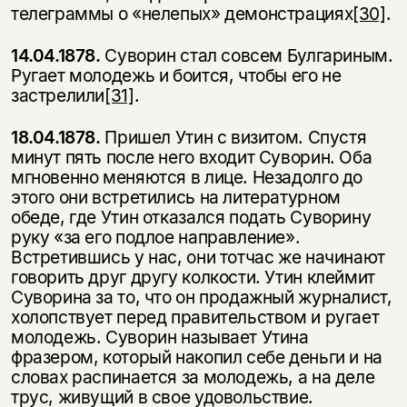
телеграммы о «неле­пых» демонстрациях
[30]
.
14.04.1878.
Суворин стал совсем Булгариным.
Ругает молодежь и боится, чтобы его не
застрелили
[31]
.
18.04.1878.
Пришел Утин с визитом. Спустя
минут пять после него входит Суворин. Оба
мгновенно меняются в лице. Незадолго до
этого они встрети­лись на литературном
обеде, где Утин отказался подать Суворину
руку «за его подлое направление».
Встретившись у нас, они тотчас же начинают
гово­рить друг другу колкости. Утин клеймит
Суворина за то, что он продажный журналист,
холопствует перед правительством и ругает
молодежь. Суворин называет Утина
фразером, который накопил себе деньги и на
словах распи­нается за молодежь, а на деле
трус, живущий в свое удовольствие.