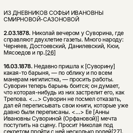
несовершеннолетних
ИЗ ДНЕВНИКОВ СОФЬИ ИВАНОВНЫ
Скажите, пожалуйста,
СМИРНОВОЙ-САЗОНОВОЙ
Я соглашаюсь с
Политикой конфиденциальности
вам уже исполнилось 18 лет?
Я соглашаюсь с
Политикой конфиденциальности
2.03.1878.
Николай вечером у Суворина, где
подписаться
справляют двухлетие газеты. Много народу:
да
подписаться
Черняев, Достоевский, Данилевский, Кюи,
Мясоедов и пр.
[26]
нет, вернуться назад
16.03.1878.
Недавно пришла к [Суворину]
какая-то барыня, — по облику и по всем
манерам нигилистка, — просить работы.
Суворин теперь барынь боится; он думает,
что которая-нибудь из них застрелит его, как
Трепова. <...> Суворин не посмел отказать,
дал ей переписывать свои книги, которые уже
давно были переписаны. <…> Ее [Анны
Ивановны Сувориной (Орфановой)] мечта
поступить на сцену. Просит Николая под
секретом пройти с ней не­сколько ролей
[27]
.