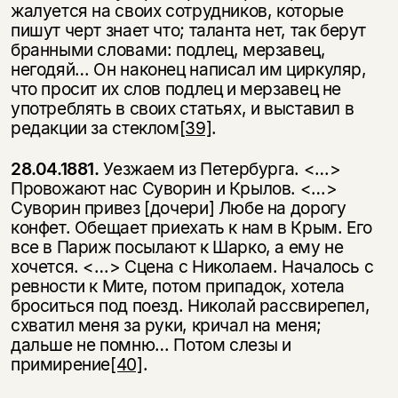
жалуется на своих сотрудни­ков, которые
пишут черт знает что; таланта нет, так берут
бранными словами: подлец, мерзавец,
негодяй… Он наконец написал им циркуляр,
что просит их слов подлец и мерзавец не
употреблять в своих статьях, и выставил в
редак­ции за стеклом
[39]
.
28.04.1881.
Уезжаем из Петербурга. <…>
Провожают нас Суворин и Кр
ы­лов. <…>
Суворин привез [дочери] Любе на дорогу
конфет. Обещает при­ехать к нам в Крым. Его
все в Париж посылают к Шарко, а ему не
хочется. <…> Сцена с Николаем. Началось с
ревности к Мите, потом припадок, хотела
броситься под поезд. Николай рассвирепел,
схватил меня за руки, кричал на меня;
дальше не помню… Потом слезы и
примирение
[40]
.