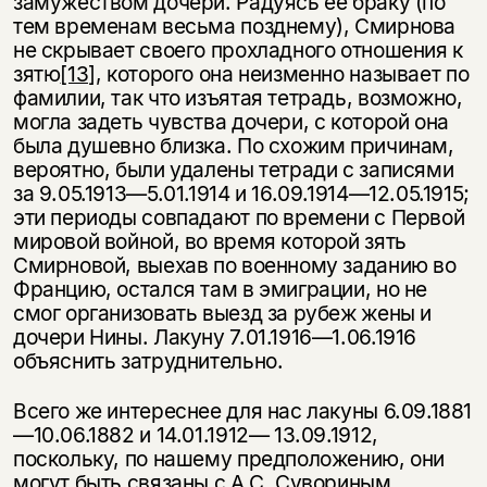
замужеством дочери. Радуясь ее браку (по
тем временам весьма позднему), Смирнова
не скрывает своего прохлад­ного отношения к
зятю
[13]
, которого она неизменно называет по
фамилии, так что изъятая тетрадь, возможно,
могла задеть чувства дочери, с которой она
была душевно близка. По схожим причинам,
вероятно, были удалены тет­ради с записями
за 9.05.1913—5.01.1914 и 16.09.1914—12.05.1915;
эти периоды совпадают по времени с Первой
мировой войной, во время которой зять
Смирновой, выехав по военному заданию во
Францию, остался там в эмиг­рации, но не
смог организовать выезд за рубеж жены и
дочери Нины. Лакуну 7.01.1916—1.06.1916
объяснить затруднительно.
Всего же интереснее для нас лакуны 6.09.1881
—10.06.1882 и 14.01.1912— 13.09.1912,
поскольку, по нашему предположению, они
могут быть связаны с А.С. Сувориным.