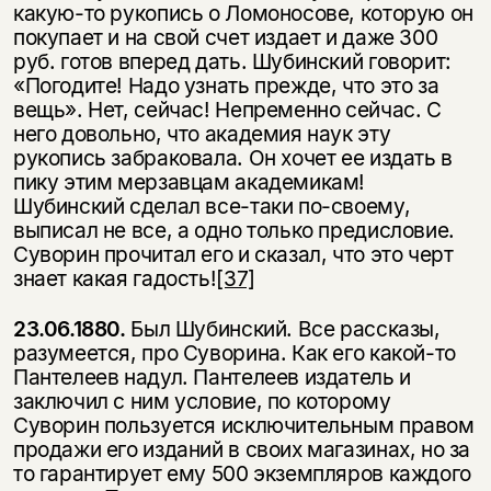
какую-то руко­пись о Ломоносове, которую он
покупает и на свой счет издает и даже 300
руб. готов вперед дать. Шубинский говорит:
«Погодите! Надо узнать прежде, что это за
вещь». Нет, сейчас! Непременно сейчас. С
него довольно, что академия наук эту
рукопись забраковала. Он хочет ее издать в
пику этим мерзавцам ака­демикам!
Шубинский сделал все-таки по-своему,
выписал не все, а одно только предисловие.
Суворин прочитал его и сказал, что это черт
знает какая гадость!
[37]
23.06.1880.
Был Шубинский. Все рассказы,
разумеется, про Суворина. Как его какой-то
Пантелеев надул. Пантелеев издатель и
заключил с ним условие, по которому
Суворин пользуется исключительным правом
продажи его из­даний в своих магазинах, но за
то гарантирует ему 500 экземпляров каждого