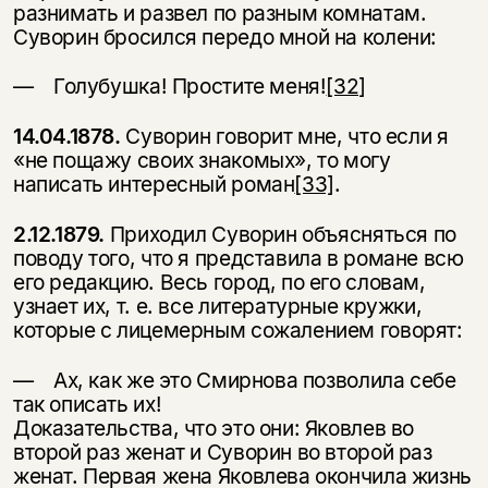
разнимать и развел по разным комнатам.
Суворин бросился передо мной на колени:
— Голубушка! Простите меня!
[32]
14.04.1878.
Суворин говорит мне, что если я
«не пощажу своих знакомых», то могу
написать интересный роман
[33]
.
2.12.1879.
Приходил Суворин объясняться по
поводу того, что я предста­вила в романе всю
его редакцию. Весь город, по его словам,
узнает их, т. е. все литературные кружки,
которые с лицемерным сожалением говорят:
— Ах, как же это Смирнова позволила себе
так описать их!
Доказательства, что это они: Яковлев во
второй раз женат и Суворин во второй раз
женат. Первая жена Яковлева окончила жизнь