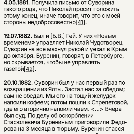
4.05.1881.
Получила письмо от Суворина
такого рода, что Николай просит положить
этому конец; иначе говорит, что это с моей
стороны недобросовестно
[41]
.
19.07.1882.
Был и [Б.В.] Гей. У них «Новым
временем» управляет Нико­лай Чудотворец.
Суворин на все махнул рукой и уехал в Крым
до октября. Буренин, говорят, в Петербурге,
но скрывается, чтобы не управлять
газетой
[42]
.
20.10.1882.
Суворин был у нас первый раз по
возвращении из Ялты. За­стал нас за обедом;
сам не обедал. Мы его на тощий желудок
напоили кофеем; потом пошли к Стрепетовой,
где его вторично напоили чаем. <…> Вчера
был суд. По делу об оскорблении
Стасюлевича Бурениным приговорили Федо­
рова на 3 месяца в тюрьму. Буренин спасся