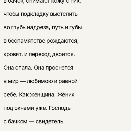
в бачок, снимают кожу с них,
чтобы подкладку выстелить
во глубь надреза, путь и губы
в беспамятстве рождаются,
кровят, и переход двоится.
Она спала. Она проснется
Этой книги временно
в мир — любимою и равной
нет в продаже.
Подписка на рассылку
себе. Как женщина. Жених
Вы можете подписаться на
Раз в неделю мы отправляем рассылку
уведомления, и при поступлении книги
о книгах и событиях «НЛО».
на склад получить письмо на указанный
под окнами уже. Господь
За подписку дарим промокод на
электронный адрес.
Эта книга
скидку 15%
с бачком — свидетель
не предназначена для