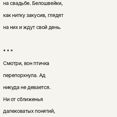
несовершеннолетних
на свадьбе. Белошвейки,
Скажите, пожалуйста,
как нитку закусив, глядят
Я соглашаюсь с
Политикой конфиденциальности
вам уже исполнилось 18 лет?
Я соглашаюсь с
Политикой конфиденциальности
на них и ждут свой день.
подписаться
да
подписаться
нет, вернуться назад
* * *
Смотри, вон птичка
перепорхнула. Ад
никуда не девается.
Ни от сближенья
далековатых понятий,