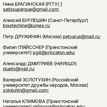
Нина БРАГИНСКАЯ (РГГУ)
1
satissuperque@gmail.com
;
Алексей БУРЛЕШИН (Санкт-Петербург)
bourlechine@lumex.ru
;
Петр ДРУЖИНИН (Москва)
petyarus@mail.ru
;
Этой книги временно
Филип ГЛЯЙССНЕР (Принстонский
нет в продаже.
Подписка на рассылку
университет)
pg4@princeton.edu
;
Александр ДМИТРИЕВ (НИУВШЭ)
Вы можете подписаться на
Раз в неделю мы отправляем рассылку
уведомления, и при поступлении книги
о книгах и событиях «НЛО».
dualis@mail.ru
;
на склад получить письмо на указанный
За подписку дарим промокод на
электронный адрес.
Эта книга
Валерий ЗОЛОТУХИН (Российский
скидку 15%
университет дружбы народов, Москва)
не предназначена для
zolotuhin@gmail.com
;
несовершеннолетних
Наталья КЛИМОВА (Принстонский
Скажите, пожалуйста,
университет)
nklimova@princeton.edu
;
Я соглашаюсь с
Политикой конфиденциальности