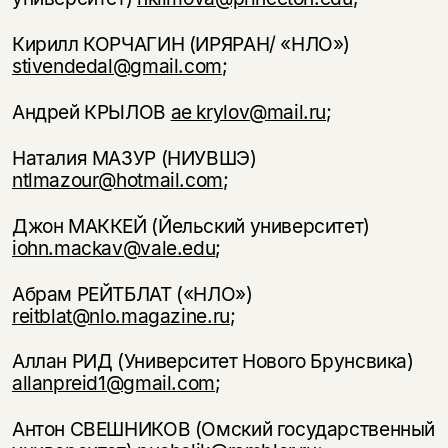
вам уже исполнилось 18 лет?
Я соглашаюсь с
Политикой конфиденциальности
Кирилл КОРЧАГИН (ИРЯРАН/ «НЛО»)
stivendedal@gmail.com
;
подписаться
да
подписаться
Андрей КРЫЛОВ
ae krylov@mail.ru
;
нет, вернуться назад
Наталия МАЗУР (НИУВШЭ)
ntlmazour@hotmail.com
;
Джон МАККЕЙ (Йельский университет)
iohn.mackav@vale.edu
;
Абрам РЕЙТБЛАТ («НЛО»)
reitblat@nlo.magazine.ru
;
Аллан РИД (Университет Нового Брунсвика)
allanpreid1@gmail.com
;
Антон СВЕШНИКОВ (Омский государственный