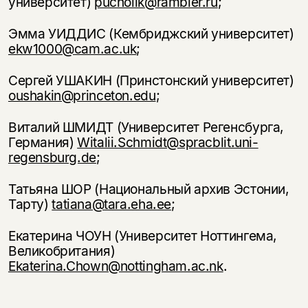
университет)
pucholik@rambler.ru
;
Эмма УИДДИС (Кембриджский университет)
ekw1000@cam.ac.uk
;
Сергей УШАКИН (Принстонский университет)
oushakin@princeton.edu
;
Виталий ШМИДТ (Университет Регенсбурга,
Германия)
Witalii.Schmidt@spracblit.uni-
regensburg.de
;
Татьяна ШОР (Национальный архив Эстонии,
Тарту)
tatiana@tara.eha.ee
;
Екатерина ЧОУН (Университет Ноттингема,
Великобритания)
Ekaterina.Chown@nottingham.ac.nk
.