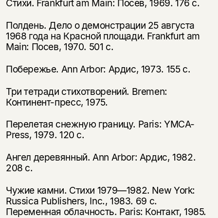
Стихи. Frankfurt am Main: Посев, 1969. 176 с.
Полдень. Дело о демонстрации 25 августа
1968 года на Красной площади. Frankfurt am
Main: Посев, 1970. 501 с.
Побережье. Ann Arbor: Ардис, 1973. 155 с.
Три тетради стихотворений. Bremen:
Континент-пресс, 1975.
Перелетая снежную границу. Paris: YMCA-
Press, 1979. 120 с.
Ангел деревянный. Ann Arbor: Ардис, 1982.
208 с.
Этой книги временно
Чужие камни. Стихи 1979—1982. New York:
Russica Publishers, Inc., 1983. 69 с.
нет в продаже.
Подписка на рассылку
Переменная облачность. Paris: Контакт, 1985.