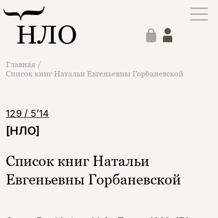
Главная
/
Список книг Натальи Евгеньевны Горбаневской
129 / 5’14
[НЛО]
Список книг Натальи
Евгеньевны Горбаневской