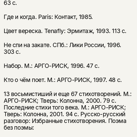
63 с.
Вы можете подписаться на
Раз в неделю мы отправляем рассылку
уведомления, и при поступлении книги
о книгах и событиях «НЛО».
Где и когда. Paris: Контакт, 1985.
на склад получить письмо на указанный
За подписку дарим промокод на
электронный адрес.
Эта книга
скидку 15%
Цвет вереска. Tenafly: Эрмитаж, 1993. 113 с.
не предназначена для
Не спи на закате. СПб.: Лики России, 1996.
несовершеннолетних
303 с.
Скажите, пожалуйста,
Я соглашаюсь с
Политикой конфиденциальности
Набор. М.: АРГО-РИСК, 1996. 47 с.
вам уже исполнилось 18 лет?
Я соглашаюсь с
Политикой конфиденциальности
Кто о чём поет. М.: АРГО-РИСК, 1997. 48 с.
подписаться
да
подписаться
13 восьмистиший и еще 67 стихотворений. М.:
нет, вернуться назад
АРГО-РИСК; Тверь: Колонна, 2000. 79 с.
Последние стихи того века. М.: АРГО-РИСК;
Тверь: Колонна, 2001. 94 с. Русско-русский
разговор: Избранные стихотворения. Поэма
без поэмы: