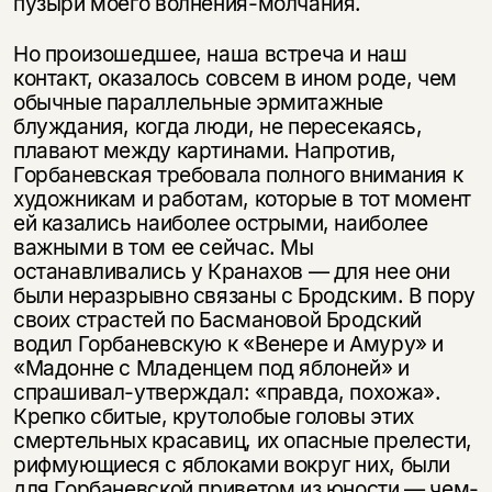
пузыри моего волнения-молчания.
Но произошедшее, наша встреча и наш
контакт, оказалось совсем в ином роде, чем
обычные параллельные эрмитажные
блуждания, когда люди, не пересекаясь,
плавают между картинами. Напротив,
Горбаневская требовала полного внимания к
художникам и работам, которые в тот момент
ей казались наиболее острыми, наиболее
важными в том ее сейчас. Мы
останавливались у Кранахов — для нее они
были неразрывно связаны с Бродским. В пору
своих страстей по Басмановой Бродский
водил Горбаневскую к «Венере и Амуру» и
«Мадонне с Младенцем под яблоней» и
спрашивал-утверждал: «правда, по­хожа».
Крепко сбитые, крутолобые головы этих
смертельных красавиц, их опасные прелести,
рифмующиеся с яблоками вокруг них, были
для Горбаневской приветом из юности — чем-