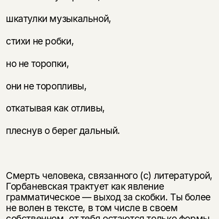
нет в продаже.
Подписка на рассылку
шкатулки музыкальной,
Вы можете подписаться на
Раз в неделю мы отправляем рассылку
уведомления, и при поступлении книги
о книгах и событиях «НЛО».
стихи не робки,
на склад получить письмо на указанный
За подписку дарим промокод на
электронный адрес.
Эта книга
скидку 15%
но не торопки,
не предназначена для
они не торопливы,
несовершеннолетних
откатывая как отливы,
Скажите, пожалуйста,
Я соглашаюсь с
Политикой конфиденциальности
вам уже исполнилось 18 лет?
Я соглашаюсь с
Политикой конфиденциальности
плеснув о берег дальный.
подписаться
да
подписаться
нет, вернуться назад
Смерть человека, связанного (с) литературой,
Горбаневская трактует как яв­ление
грамматическое — выход за скобки. Ты более
не волен в тексте, в том числе в своем
собственном, от тебя остаются только формы