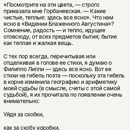
«Посмотрите на эти цвета, — строго
приказала мне Горбаневская. — Какие
чистые, теплые: здесь все ясно». Что нам
ясно в «Видении Блаженного Ав­густина»?
Сомнение, радость — и тепло, идущее
отовсюду, от всех предметов бытия; бытие
как теплая и жалкая вещь.
С тех пор всегда, перечитывая или
отщелкивая в голове ее стихи, я ду­маю о
Филиппо Липпи — здесь все ясно. Вот ее
стихи на гибель поэта — по­скольку эта гибель
в корне изменила географию и арифметику
моей судьбы (в смысле, счеты с этой самой
судьбой), я их прочитала по появлении очень
внимательно:
Уйдя за скобки,
Этой книги временно
как за скобу коробки,