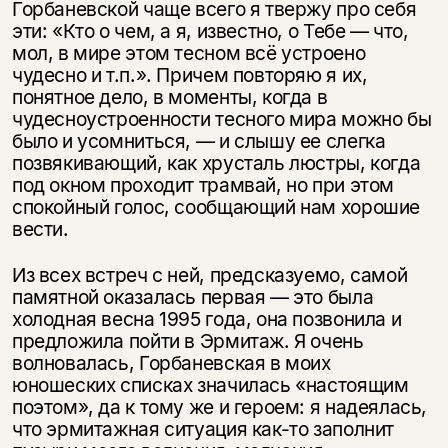
Горбаневской чаще всего я твержу про себя
эти: «Кто о чем, а я, известно, о Тебе — что,
мол, в мире этом тесном всё устроено
чудесно и т.п.». Причем повторяю я их,
понятное дело, в мо­менты, когда в
чудесноустроенности тесного мира можно бы
было и усом­ниться, — и слышу ее слегка
позвякивающий, как хрусталь люстры, когда
под окном проходит трамвай, но при этом
спокойный голос, сообщающий нам хорошие
вести.
Из всех встреч с ней, предсказуемо, самой
памятной оказалась первая — это была
холодная весна 1995 года, она позвонила и
предложила пойти в Эр­митаж. Я очень
волновалась, Горбаневская в моих
юношеских списках значи­лась «настоящим
поэтом», да к тому же и героем: я надеялась,
что эрмитаж­ная ситуация как-то заполнит