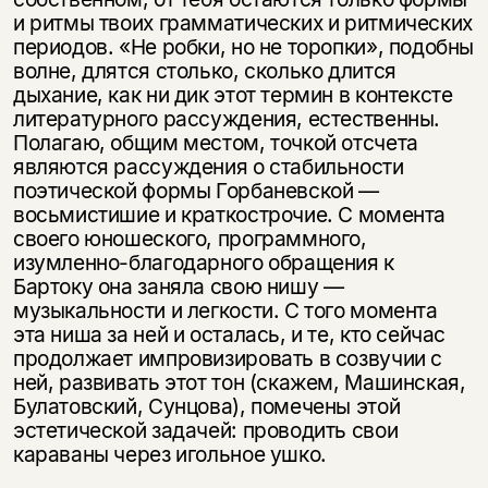
и ритмы твоих грамматических и ритмических
периодов. «Не робки, но не торопки», по­добны
волне, длятся столько, сколько длится
дыхание, как ни дик этот термин в контексте
литературного рассуждения, естественны.
Полагаю, общим мес­том, точкой отсчета
являются рассуждения о стабильности
поэтической фор­мы Горбаневской —
восьмистишие и краткострочие. С момента
своего юно­шеского, программного,
изумленно-благодарного обращения к
Бартоку она заняла свою нишу —
музыкальности и легкости. С того момента
эта ниша за ней и осталась, и те, кто сейчас
продолжает импровизировать в созвучии с
ней, развивать этот тон (скажем, Машинская,
Булатовский, Сунцова), помечены этой
эстетической задачей: проводить свои
караваны через игольное ушко.