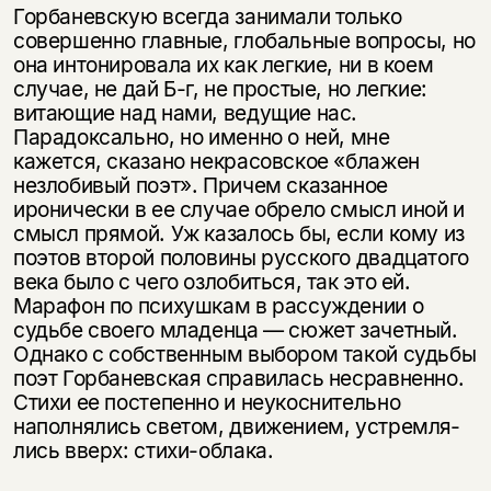
Горбаневскую всегда занимали только
совершенно главные, глобальные вопросы, но
она интонировала их как легкие, ни в коем
случае, не дай Б-г, не простые, но легкие:
витающие над нами, ведущие нас.
Парадоксально, но именно о ней, мне
кажется, сказано некрасовское «блажен
незлобивый поэт». Причем сказанное
иронически в ее случае обрело смысл иной и
смысл пря­мой. Уж казалось бы, если кому из
поэтов второй половины русского двадца­того
века было с чего озлобиться, так это ей.
Марафон по психушкам в рас­суждении о
судьбе своего младенца — сюжет зачетный.
Однако с собственным выбором такой судьбы
поэт Горбаневская справилась несравненно.
Стихи ее постепенно и неукоснительно
наполнялись светом, движением, устремля­
лись вверх: стихи-облака.