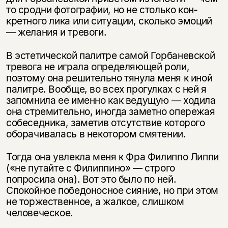
то сродни фотографии, но не столько кон­
кретного лика или ситуации, сколько эмоций
— желания и тревоги.
В эстетической палитре самой Горбаневской
тревога не играла определяю­щей роли,
поэтому она решительно тянула меня к иной
палитре. Вообще, во всех прогулках с ней я
запомнила ее именно как ведущую — ходила
она стре­мительно, иногда заметно опережая
собеседника, заметив отсутствие кото­рого
оборачивалась в некотором смятении.
Тогда она увлекла меня к Фра Филиппо Липпи
(«не путайте с Филиппино» — строго
попросила она). Вот это было по ней.
Спокойное победонос­ное сияние, но при этом
не торжественное, а жалкое, слишком
человеческое.