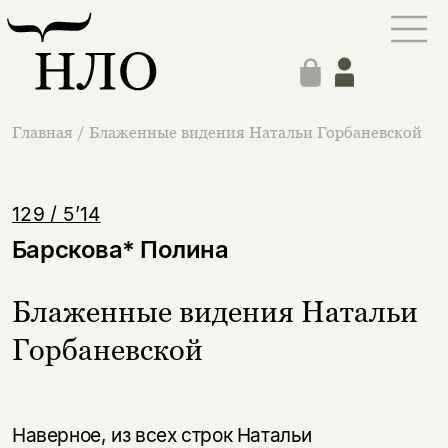
Главная
/
Блаженные видения Натальи Горбаневской
129 / 5’14
Барскова* Полина
Блаженные видения Натальи
Горбаневской
Наверное, из всех строк Натальи