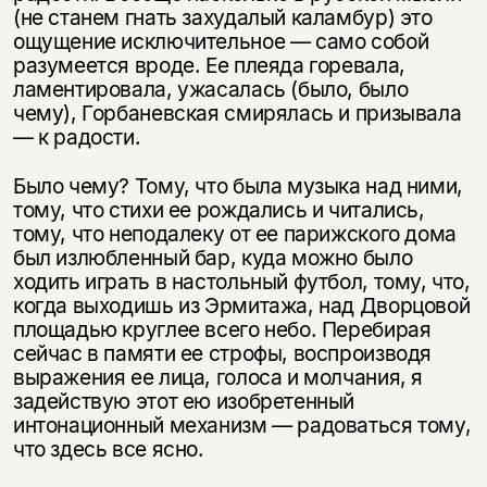
(не станем гнать захудалый каламбур) это
ощущение исключительное — само собой
разумеется вроде. Ее плеяда горевала,
ламентировала, ужасалась (было, было
чему), Горбаневская смирялась и призы­вала
— к радости.
Было чему? Тому, что была музыка над ними,
тому, что стихи ее рожда­лись и читались,
тому, что неподалеку от ее парижского дома
был излюблен­ный бар, куда можно было
ходить играть в настольный футбол, тому, что,
ко­гда выходишь из Эрмитажа, над Дворцовой
площадью круглее всего небо. Перебирая
сейчас в памяти ее строфы, воспроизводя
выражения ее лица, го­лоса и молчания, я
задействую этот ею изобретенный
интонационный меха­низм — радоваться тому,
что здесь все ясно.