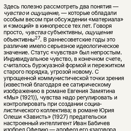
Здесь полезно рассмотреть два понятия —
чувство
и
ощущение
, — которые обладали
особым весом при обсуждении «материала»
и «эмоций» в кинопрессе тех лет. Говоря
просто,
чувства
субъективны,
ощущения
27
объективны
. В раннесоветские годы это
различие имело серьезное идеологическое
зна­чение. Статус «чувства» был непростым.
Индивидуальное чувство, в конеч­ном счете,
считалось буржуазной формой и пережитком
старого порядка, угрозой новому. С
упрощенной коммунистической точки зрения
(известной благодаря ее сатирическому
изображению в романе Евгения Замятина
«Мы» (1921)), чувства надо регулировать и
контролировать при создании социа­
листического коллектива; в романе Юрия
Олеши «Зависть» (1927) пре­дательски
настроенный интеллигент Иван Бабичев
изобрел Офелию — апо­феоз его «заговора