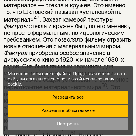
материалов — стекла и кружев. Это именно
то, что Шкловский называл «установкой на
49
материал»
. Захват камерой текстуры,
фактуры
стекла и кружев был, по его мнению,
не просто формальным, но идеологичес­ким
требованием. Это позволяло фильму отразить
новые отношения с мате­риальным миром.
Фактура
приобрела особое значение в
дискуссиях о кино в 1920-х и начале 1930-х
годов. Она была важным термином для
советского художественного авангарда,
Мы используем cookie-файлы. Продолжая использовать
частью более общей установки на сенсорное
сайт, вы соглашаетесь с
политикой использования
cookie
.
50
переоткрытие материального мира
. Это
понятие широко использовалось в
Разрешить все
кинопрессе. В своем базовом смысле
«хорошая» кинематографическая «фактура»
Разрешить обязательные
обозначала аутентичные материалы, а также
комбинацию из де­кораций, освещения и
Настроить
работы камеры, которая позволяла выявить
51
их наибо­лее эффективно
. На более