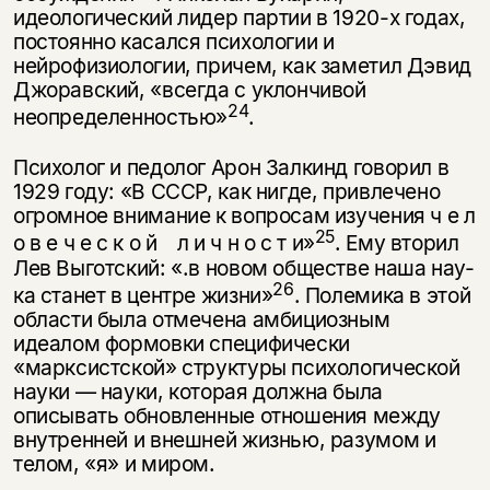
идеологический лидер партии в 1920-х годах,
постоянно касался психологии и
нейрофизиологии, причем, как заметил Дэвид
Джоравский, «всегда с уклончивой
24
неопределенностью»
.
Психолог и педолог Арон Залкинд говорил в
1929 году: «В СССР, как нигде, привлечено
огромное внимание к вопросам изучения ч е л
25
о в е ч е с к о й л и ч н о с т и»
. Ему вторил
Лев Выготский: «.в новом обществе наша нау­
26
ка станет в центре жизни»
. Полемика в этой
области была отмечена ам­бициозным
идеалом формовки специфически
«марксистской» структуры психологической
науки — науки, которая должна была
описывать обнов­ленные отношения между
внутренней и внешней жизнью, разумом и
телом, «я» и миром.