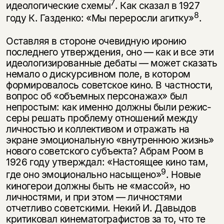
7
идеологические схемы
. Как сказал в 1927
8
году К. Газденко: «Мы переросли агитку»
.
Оставляя в стороне очевидную иронию
последнего утверждения, оно — как и все эти
идеологизированные дебаты — может сказать
немало о дискур­сивном поле, в котором
формировалось советское кино. В частности,
вопрос об «объемных персонажах» был
непростым: как именно должны были режис­
серы решать проблему отношений между
личностью и коллективом и отра­жать на
экране эмоциональную «внутреннюю жизнь»
нового советского субъекта? Абрам Роом в
1926 году утверждал: «Настоящее кино там,
9
где оно эмоционально насыщено»
. Новые
киногерои должны быть не «массой», но
личностями, и при этом — личностями
отчетливо советскими. Некий И. Да­выдов
критиковал кинематографистов за то, что те