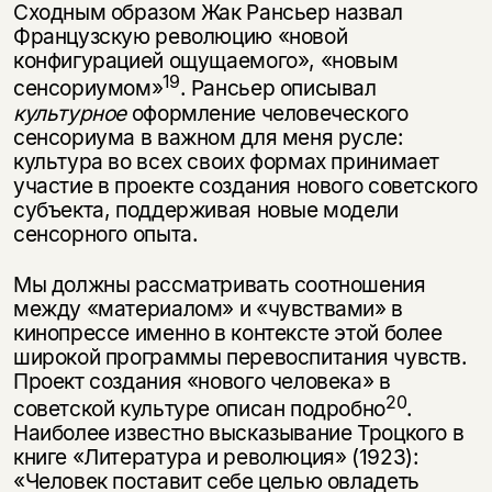
Сходным образом Жак Рансьер назвал
Французскую революцию «но­вой
конфигурацией ощущаемого», «новым
19
сенсориумом»
. Рансьер описы­вал
культурное
оформление человеческого
сенсориума в важном для меня русле:
культура во всех своих формах принимает
участие в проекте создания нового советского
субъекта, поддерживая новые модели
сенсорного опыта.
Мы должны рассматривать соотношения
между «материалом» и «чув­ствами» в
кинопрессе именно в контексте этой более
широкой программы перевоспитания чувств.
Проект создания «нового человека» в
20
советской культуре описан подробно
.
Наиболее известно высказывание Троцкого в
книге «Литература и революция» (1923):
«Человек поставит себе целью овладеть