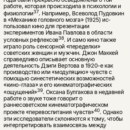
работе, которая происходила в психологии и
37
физиологии
. Например, Всеволод Пудовкин
в «Механике головного мозга» (1925) ис­
пользовал кино для презентации
экспериментов Ивана Павлова в области
38
условных рефлексов
. И само кино также
играло роль сенсорной «пере­делки»
советских женщин и мужчин. Джон Маккей
справедливо описывает основную
деятельность Дзиги Вертова в 1920-е как
производство или «мо­дуляцию» чувств с
помощью синестетических возможностей
«кино-глаза» и его кинематографических
39
«ощущений»
. Оксана Булгакова в недавней
ра­боте о звуке тоже говорит о
раннесоветском кинематографическом
40
проекте «перевоспитания чувств»
. Однако
эти исследователи склоняются к тому, чтобы
интерпретировать взаимосвязь между