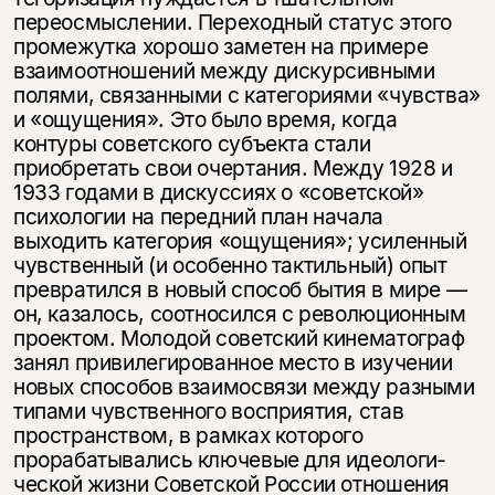
переосмыслении. Переходный статус этого
промежутка хорошо заметен на примере
взаимоотношений между дис­курсивными
полями, связанными с категориями «чувства»
и «ощущения». Это было время, когда
контуры советского субъекта стали
приобретать свои очертания. Между 1928 и
1933 годами в дискуссиях о «советской»
психоло­гии на передний план начала
выходить категория «ощущения»; усиленный
чувственный (и особенно тактильный) опыт
превратился в новый способ бы­тия в мире —
он, казалось, соотносился с революционным
проектом. Молодой советский кинематограф
занял привилегированное место в изучении
новых способов взаимосвязи между разными
типами чувственного восприятия, став
пространством, в рамках которого
прорабатывались ключевые для идеологи­
ческой жизни Советской России отношения