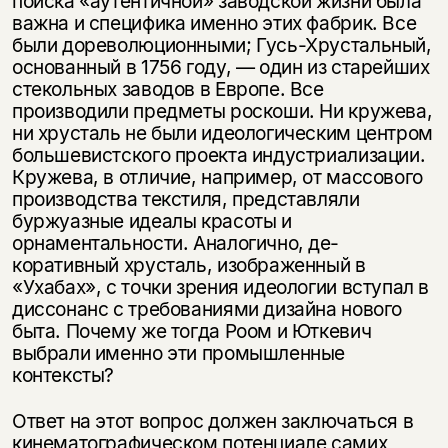
поиска «аутентичной» заводской жизни была
важна и специфика именно этих фабрик. Все
были дореволюционными; Гусь-Хрустальный,
основанный в 1756 году, — один из старейших
стекольных заводов в Европе. Все
производили предметы роскоши. Ни кружева,
ни хрусталь не были идеологическим центром
большевистского проекта индустриализации.
Кружева, в отличие, например, от массового
производства текстиля, представляли
буржуазные идеалы красоты и
орнаментальности. Аналогично, де­
коративный хрусталь, изображенный в
«Ухабах», с точки зрения идеологии вступал в
диссонанс с требованиями дизайна нового
быта. Почему же тогда Роом и Юткевич
выбрали именно эти промышленные
контексты?
Ответ на этот вопрос должен заключаться в
кинематографическом потен­циале самих