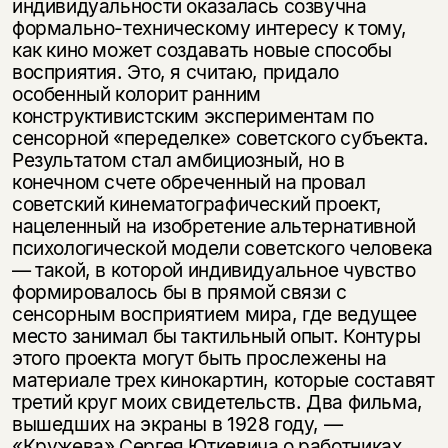
индивидуаль­ности оказалась созвучна
формально-техническому интересу к тому,
как кино может создавать новые способы
восприятия. Это, я считаю, придало
особенный колорит ранним
конструктивистским экспериментам по
сенсор­ной «переделке» советского субъекта.
Результатом стал амбициозный, но в
конечном счете обреченный на провал
советский кинематографический проект,
нацеленный на изобретение альтернативной
психологической мо­дели советского человека
— такой, в которой индивидуальное чувство
фор­мировалось бы в прямой связи с
сенсорным восприятием мира, где ведущее
место занимал бы тактильный опыт. Контуры
этого проекта могут быть про­слежены на
материале трех кинокартин, которые составят
третий круг моих свидетельств. Два фильма,
вышедших на экраны в 1928 году, —
«Кружева» Сергея Юткевича о работниках