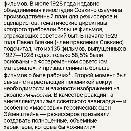
фильмов. В июле 1928 года не­давно
объединенная киностудия Совкино озвучила
производственный план для режиссеров и
сценаристов, тематические директивы
которого требовали больше фильмов,
отражающих советский быт. В начале 1929
года Павел Бляхин (член правления Совкино)
подсчитал, что из 135 фильмов, выпущенных в
1927—1928 годах, только 58,5% были
основаны на «современном совет­ском
материале», и призвал снимать больше
6
фильмов о быте рабочих
. Вто­рой момент был
связан с нарастающей полемикой вокруг
необходимости и важности изображения на
экране
личностей
. В качестве реакции на
«интел­лектуализм» советского авангарда — и
особенно «массовых» героических сцен
Эйзенштейна — режиссеров призывали
создавать полноценные, объ­емные
характеры, которые бы «оживили»