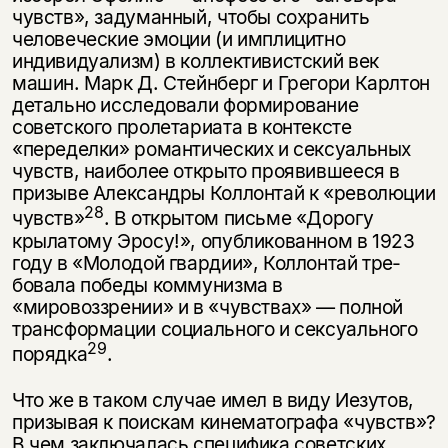
чувств», задуманный, чтобы сохранить
человеческие эмоции (и имплицитно
индивидуализм) в коллективистский век
машин. Марк Д. Стейнберг и Грегори Карлтон
детально исследовали формирование
советского пролетариата в контексте
«переделки» романтических и сексу­альных
чувств, наиболее открыто проявившееся в
призыве Александры Коллонтай к «революции
28
чувств»
. В открытом письме «Дорогу
крылатому Эросу!», опубликованном в 1923
году в «Молодой гвардии», Коллонтай тре­
бовала победы коммунизма в
«мировоззрении» и в «чувствах» — полной
трансформации социального и сексуального
29
порядка
.
Что же в таком случае имел в виду Иезутов,
призывая к поискам кинема­тографа «чувств»?
В чем заключалась специфика советских