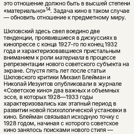
это отношение должно быть в высшей степени
14
«материально»
. Задача кино в таком случае
— обновить отношение к предметному миру.
Шкловский здесь свел воедино две
тенденции, проявившиеся в дискус­сиях в
кинопрессе с конца 1927-го по конец 1932
года и характеризовавшиеся пристальным
вниманием к роли
материала
в процессе
репрезентации нового советского субъекта на
экране. Спустя пять лет после статьи
Шкловского критики Михаил Блейман и
Николай Иезуитов опубликовали в журнале
«Советское кино» два важных и объемных
эссе, в которых 1928—1933 годы
характеризовались как этапный период в
развитии новой психологической установки в
кино. Блейман связывал исходную точку с
1928 годом, начиная с которого советское
кино занялось поисками нового стиля —