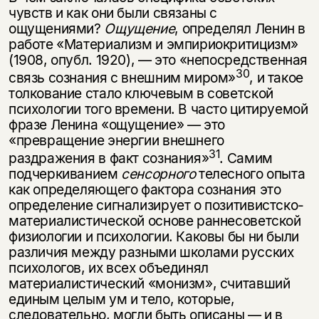
чувств и как они были связаны с
ощущениями?
Ощущение
, определял Ленин в
работе «Мате­риализм и эмпириокритицизм»
(1908, опубл. 1920), — это «непосредственная
30
связь сознания с внешним миром»
, и такое
толкование стало ключевым в советской
психологии того времени. В часто цитируемой
фразе Ленина «ощущение» — это
«превращение энергии внешнего
31
раздражения в факт сознания»
. Самим
подчеркиванием
сенсорного
телесного опыта
как опреде­ляющего фактора сознания это
определение сигнализирует о позитивистско-
материалистической основе раннесоветской
физиологии и психологии. Каковы бы ни были
различия между разными школами русских
психологов, их всех объединял
материалистический «монизм», считавший
единым целым ум и тело, которые,
следовательно, могли быть описаны — и в