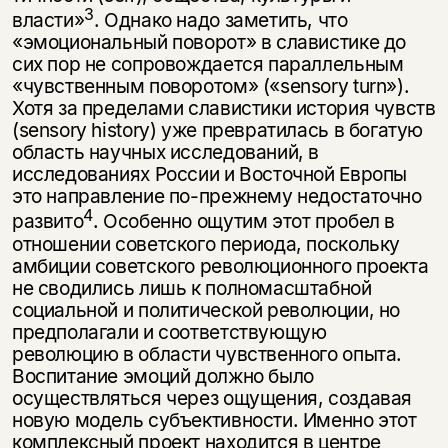
3
власти»
. Однако надо заметить, что
«эмоциональный поворот» в славистике до
сих пор не сопровождается параллельным
«чувственным поворотом» («sensory turn»).
Хотя за пределами сла­вистики история чувств
(sensory history) уже превратилась в богатую
область научных исследований, в
исследованиях России и Восточной Европы
это на­правление по-прежнему недостаточно
4
развито
. Особенно ощутим этот пробел в
отношении советского периода, поскольку
амбиции советского революцион­ного проекта
не сводились лишь к полномасштабной
социальной и полити­ческой революции, но
предполагали и соответствующую
революцию в обла­сти чувственного опыта.
Воспитание эмоций должно было
осуществляться через ощущения, создавая
новую модель субъективности. Именно этот
ком­плексный проект находится в центре