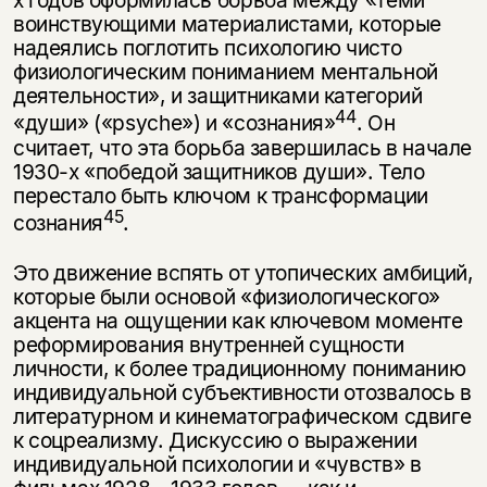
х годов оформилась борьба между «теми
воинствующими материалистами, которые
надеялись поглотить психологию чисто
физиоло­гическим пониманием ментальной
деятельности», и защитниками категорий
44
«души» («psyche») и «сознания»
. Он
считает, что эта борьба завершилась в начале
1930-х «победой защитников души». Тело
перестало быть ключом к трансформации
45
сознания
.
Это движение вспять от утопических амбиций,
которые были основой «физиологического»
акцента на ощущении как ключевом моменте
реформи­рования внутренней сущности
личности, к более традиционному пониманию
индивидуальной субъективности отозвалось в
литературном и кинематогра­фическом сдвиге
к соцреализму. Дискуссию о выражении
индивидуальной психологии и «чувств» в