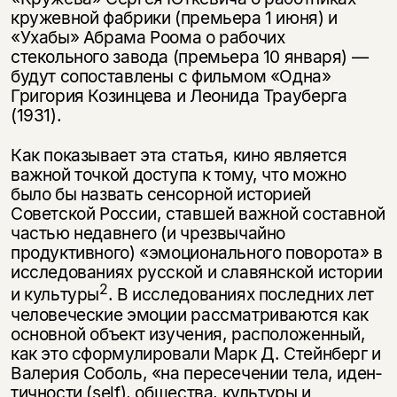
кружевной фабрики (премьера 1 июня) и
«Ухабы» Абрама Роома о рабочих
стекольного завода (премьера 10 января) —
будут сопоставлены с фильмом «Одна»
Григория Козинцева и Леонида Трауберга
(1931).
Как показывает эта статья, кино является
важной точкой доступа к тому, что можно
было бы назвать сенсорной историей
Советской России, ставшей важной составной
частью недавнего (и чрезвычайно
продуктивного) «эмо­ционального поворота» в
исследованиях русской и славянской истории
2
и культуры
. В исследованиях последних лет
человеческие эмоции рассматри­ваются как
основной объект изучения, расположенный,
как это сформули­ровали Марк Д. Стейнберг и
Валерия Соболь, «на пересечении тела, иден­
тичности (self), общества, культуры и