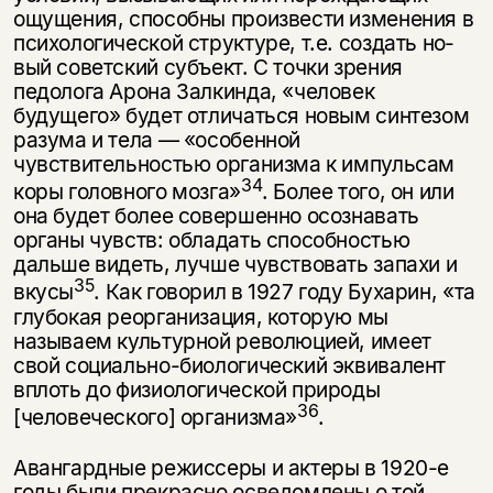
ощущения, спо­собны произвести изменения в
психологической структуре, т.е. создать но­
вый советский субъект. С точки зрения
педолога Арона Залкинда, «человек
будущего» будет отличаться новым синтезом
разума и тела — «особенной
чувствительностью организма к импульсам
34
коры головного мозга»
. Более того, он или
она будет более совершенно осознавать
органы чувств: обладать способностью
дальше видеть, лучше чувствовать запахи и
35
вкусы
. Как гово­рил в 1927 году Бухарин, «та
глубокая реорганизация, которую мы
называем культурной революцией, имеет
свой социально-биологический эквивалент
вплоть до физиологической природы
36
[человеческого] организма»
.
Авангардные режиссеры и актеры в 1920-е
годы были прекрасно осве­домлены о той