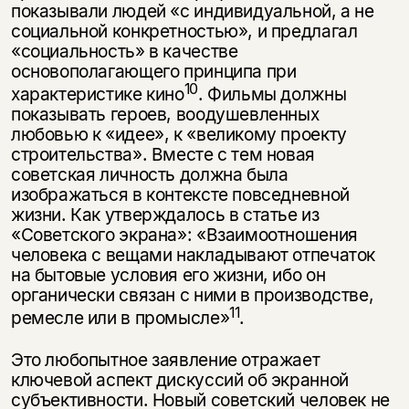
показывали людей «с индивидуальной, а не
социальной конкретностью», и предлагал
«социальность» в качестве
основополагающего принципа при
10
характеристике кино
. Фильмы должны
показывать героев, воодушевленных
любовью к «идее», к «великому проекту
строительства». Вместе с тем новая
советская личность должна была
изображаться в контексте повседневной
жизни. Как утвержда­лось в статье из
«Советского экрана»: «Взаимоотношения
человека с вещами накладывают отпечаток
на бытовые условия его жизни, ибо он
органически связан с ними в производстве,
11
ремесле или в промысле»
.
Это любопытное заявление отражает
ключевой аспект дискуссий об эк­ранной
субъективности. Новый советский человек не