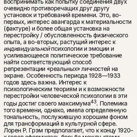
воспринимать как попытку соединения двух
очевидно проти­воречащих друг другу
установок и требований времени. Это, во-
первых, ин­терес авангарда к материальности
(фактуре) и более общая установка на
перестройку / обусловленность физического
опыта, а во-вторых, растущий интерес к
индивидуальной
психологии и эмоции и
усиливающееся политичес­кое требование
найти соответствующий способ
репрезентации «реальных» личностей на
экране. Особенность периода 1928—1933
годов здесь важна. Интерес к
психологическим теориям и к возможности
перестройки челове­ческой психологии в эти
43
годы достиг своего максимума
. Полемика
того вре­мени, однако, имела определенную
тональность, послужившую хорошим фо­ном
для трансформаций в культурной сфере.
Лорен Р. Грэм предполагает, что к концу 1920-