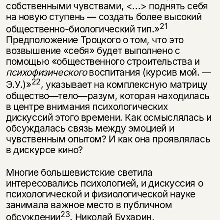
собственными чувствами, <...> поднять себя
на новую ступень — создать более высокий
21
общественно-биологический тип.»
Предположение Троцкого о том, что это
возвышение «себя» будет выполнено с
помощью «об­щественного строительства и
психофизического
воспитания (курсив мой. —
22
Э.У.)»
, указывает на комплексную матрицу
общество—тело—разум, которая находилась
в центре внимания психологических
дискуссий этого времени. Как осмыслялась и
обсуждалась связь между эмоцией и
чувственным опы­том? И как она проявлялась
в дискурсе кино?
Многие большевистские светила
интересовались психологией, и дискус­сия о
психологической и физиологической науке
занимала важное место в публичном
23
обсуждении
. Николай Бухарин,