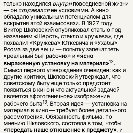
только находился
внутри
повседневной жизни
— он
создавался
ее условиями. А кино
обладало уникальным потенциалом для
вскрытия этой взаимосвязи. В 1927 году
Виктор Шкловский опубликовал статью под
названием «Шерсть, стекло и кру­жева», где
похвалил «Кружева» Юткевича и «Ухабы»
Роома за две вещи — попытку запечатлеть
«реальный быт рабочих» и
«ясно
12
выраженную уста­новку на материал»
.
Смысл первого утверждения очевиден: как и
другие критики, Шкловский утверждал, что
советскому быту еще только предстоит
появиться в кино и что актуальной задачей
является «фотогеничное» изоб­ражение
13
рабочего быта
. Вторая идея — установка на
материал в кино — требует более детального
рассмотрения. Обязанность фильма, по
мнению Шкловского, состояла в том, чтобы
«передать наше отношение к предмету»
, и