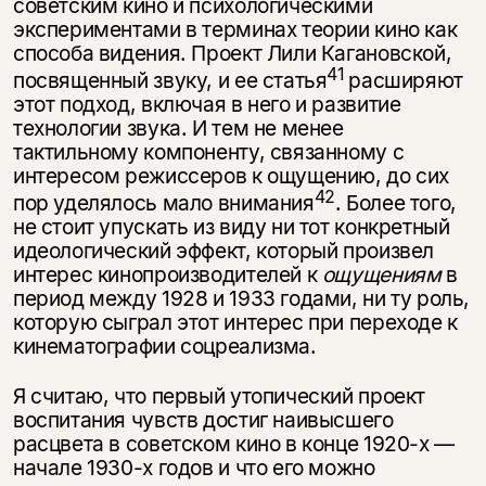
советским кино и психологичес­кими
экспериментами в терминах теории кино как
способа видения. Проект Лили Кагановской,
41
посвященный звуку, и ее статья
расширяют
этот подход, включая в него и развитие
технологии звука. И тем не менее
тактильному компоненту, связанному с
интересом режиссеров к ощущению, до сих
42
пор уделялось мало внимания
. Более того,
не стоит упускать из виду ни тот конкретный
идеологический эффект, который произвел
интерес кинопроиз­водителей к
ощущениям
в
период между 1928 и 1933 годами, ни ту роль,
ко­торую сыграл этот интерес при переходе к
кинематографии соцреализма.
Я считаю, что первый утопический проект
воспитания чувств достиг наи­высшего
расцвета в советском кино в конце 1920-х —
начале 1930-х годов и что его можно