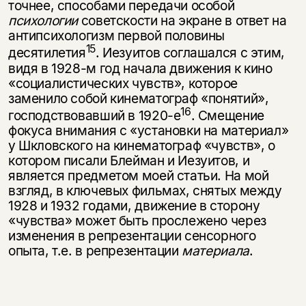
точнее, спосо­бами передачи особой
психологии
советскости на экране в ответ на
антипсихологизм первой половины
15
десятилетия
. Иезуитов соглашался с этим,
видя в 1928-м год начала движения к кино
«социалистических чувств», которое
заменило собой кинематограф «понятий»,
16
господствовавший в 1920-е
. Смещение
фокуса внимания с «установки на материал»
у Шкловского на кинематограф «чувств», о
котором писали Блейман и Иезуитов, и
Этой книги временно
является предметом моей статьи. На мой
взгляд, в ключевых фильмах, снятых меж­ду
нет в продаже.
Подписка на рассылку
1928 и 1932 годами, движение в сторону
«чувства» может быть просле­жено через
Вы можете подписаться на
Раз в неделю мы отправляем рассылку
изменения в репрезентации сенсорного
уведомления, и при поступлении книги
о книгах и событиях «НЛО».
опыта, т.е. в репрезен­тации
материала
.
на склад получить письмо на указанный
За подписку дарим промокод на
электронный адрес.
Эта книга
скидку 15%
не предназначена для