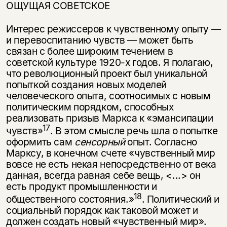
несовершеннолетних
ОЩУЩАЯ СОВЕТСКОЕ
Скажите, пожалуйста,
Интерес режиссеров к чувственному опыту —
Я соглашаюсь с
Политикой конфиденциальности
вам уже исполнилось 18 лет?
Я соглашаюсь с
Политикой конфиденциальности
и перевоспитанию чувств — может быть
связан с более широким течением в
советской культуре 1920-х го­дов. Я полагаю,
подписаться
да
подписаться
что революционный проект был уникальной
попыткой соз­дания новых моделей
нет, вернуться назад
человеческого опыта, соотносимых с новым
полити­ческим порядком, способных
реализовать призыв Маркса к «эмансипации
17
чувств»
. В этом смысле речь шла о попытке
оформить сам
сенсорный
опыт. Согласно
Марксу, в конечном счете «чувственный мир
вовсе не есть некая непосредственно от века
данная, всегда равная себе вещь, <...> он
есть про­дукт промышленности и
18
общественного состояния.»
. Политический и
со­циальный порядок как таковой может и
должен создать новый «чувственный мир».