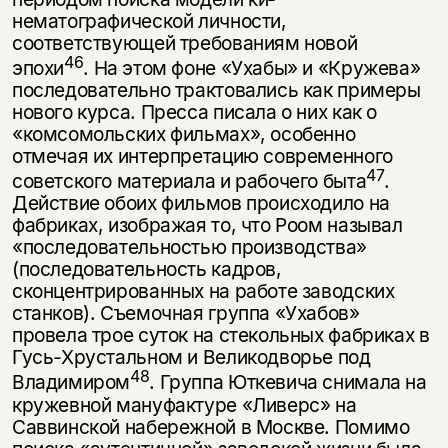
нематографической личности,
соответствующей требованиям новой
46
эпохи
. На этом фоне «Ухабы» и «Кружева»
последовательно трактовались как при­меры
нового курса. Пресса писала о них как о
«комсомольских фильмах», особенно
отмечая их интерпретацию современного
47
советского материала и рабочего быта
.
Действие обоих фильмов происходило на
фабриках, изоб­ражая то, что Роом называл
«последовательностью производства»
(последовательность кадров,
сконцентрированных на работе заводских
станков). Съемочная группа «Ухабов»
провела трое суток на стекольных фабриках в
Гусь-Хрустальном и Великодворье под
48
Владимиром
. Группа Юткевича снимала на
кружевной мануфактуре «Ливерс» на
Саввинской набережной в Москве. Помимо