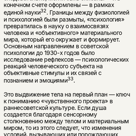
конечном счете оформлены — в рамках
32
единой науки
. Границы между физиологией
и пси­хологией были размыты, «психология»
превратилась в науку о взаимосвязях
человека и «объективного» материального
мира, который его окружает и формирует.
Основным направлением в советской
психологии до 1930-х годов было
исследование рефлексов — психологических
реакций человеческого субъекта на
объективные стимулы и их связей с
33
познанием и эмоциями
.
Это выдвижение тела на первый план — ключ
к пониманию «чувственного проекта» в
раннесоветской культуре. Если душа
создается благодаря сенсор­ному
столкновению между телом и материальным
миром, то из этого следует, что изменения
условий, вызывающих или порождающих