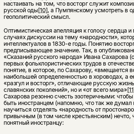
настаивать на том, что восторг служит композ
русской оды
[10]
, а Пумпянскому усмотреть в о
геополитический смысл.
Оптимистическая апелляция к голосу сердца и 
случаях дискуссии на тему «народности», кото
интеллектуалов в 1830-е годы. Понятию востор
предписывающее значение. Так, в опубликован
«Сказаний русского народа» Ивана Сахарова 
первых фольклористических трудов в отечеств
понятие, в которое, по Сахарову, «вмещается в
наибольшей определенностью в хороводах, а 
«разгул и восторг», отличающие русскую жизнь 
славянских поколений», но и «от всего мира»
[11
Сахарова резонно счесть эзотеричными: чтобы
быть иностранцем (напомню, что так же думал и
научиться отделять «народность от простонаро
привычным (в том числе крестьянским) нечто, ч
понятный иностранцу: