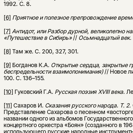
1992. С. 8.
[6]
Приятное и полезное препровождение врем
[7]
Антидот
, или
Разбор
дурной
, великолепно
на
«Путешествие
в
Сибирь
»
//
Осьмнадцатый
век.
[8]
Там же. С. 200, 327, 301.
[9]
Богданов К.А.
Открытые сердца, закрытые гр
беспредельности взаимопонимания)
// Новое л
100. С. 136–155.
[10]
Гуковский Г.А.
Русская поэзия XVIII века
. Л
[11]
Сахаров И.
Сказания русского народа
.
Т. 2.
Представление Сахарова о песенном «восторге
названии одного из альбомов Государственног
концертного оркестра «Боян» (созданного в 19
использующего русские народные инструменты