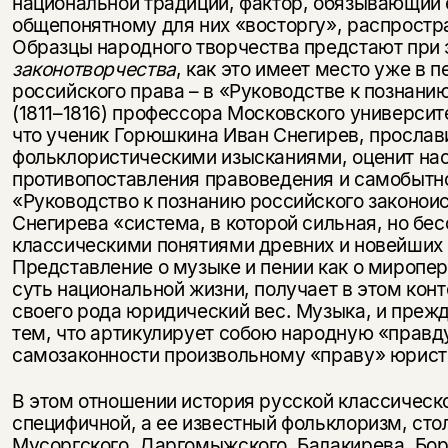
национальной традиции, фактор, обязывающий 
общепонятному для них «восторгу», распростр
Образцы народного творчества предстают при
законотворчества
, как это имеет место уже в 
российского права – в «Руководстве к познани
(1811–1816) профессора Московского универси
что ученик Горюшкина Иван Снегирев, просла
фольклористическими изысканиями, оценит нас
противопоставления правоведения и самобытн
«Руководство к познанию российского законои
Снегирева «система, в которой сильная, но бе
классическими понятиями древних и новейших
Представление о музыке и пении как о миро
суть национальной жизни, получает в этом кон
своего рода юридический вес. Музыка, и прежд
тем, что артикулирует собою народную «правд
самозаконности произвольному «праву» юрист
В этом отношении история русской классическо
специфичной, а ее известный фольклоризм, сто
Мусоргского, Даргомыжского, Балакирева, Бор