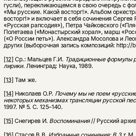
гусли), перекликающемся в свою очередь с ф
«Мы русские. Какой восторг!». Альбом оркестр
восторг!» и включает в себя сочинения Сергея
«Русская рапсодия»), Петра Чайковского («Пля
Полетаева («Монастырский хорал», марш «Рос
(«О России петь»). Александра Мосолова и Лео
других (выборочная запись композиций: http://bo
[12]
Ср.: Мальцев Г.И.
Традиционные формулы р
лирики.
Ленинград: Наука, 1989.
[13]
Там же.
[14]
Николаев О.Р.
Почему мы не поем «русские
некоторых механизмах трансляции русской пес
1997. № 5. С. 125–140.
[15]
Снегирев И.
Воспоминания
// Русский архив
[16]
Стасов В.В.
Избранные сочинения: В 3 т.
М.,