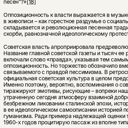
песен”?»
[18]
Оппозиционность к власти выражается в музыке,
в живописи – как горестное раздумье о социал
складывается и революционная песенная тради
скорби, равнозначной идеологическому протес
Советская власть апроприировала предреволю
Название главной советской газеты и тысяч ее
включали слово «правда», указывая тем самы
оппозиционность. Но торжество обозначило вм
связываемого с правдой пессимизма. В ретрос
официальная советская культура в целом пред
Именно поэтому, вероятно, воспоминания о со
тиражируют эмотивы, рисующие – вопреки наш
утраченную сегодня атмосферу взаимной добро
безбрежном ликовании сталинской эпохи, исто
в ее идеологическом самоописании историей по
гуманизма. Ради примера надлежащей оценки 
1960-х годов процитирую пассаж из вполне типи