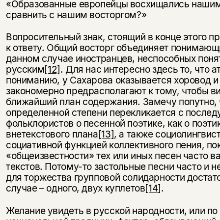
«Образованные европейцы восхищались нашими
сравнить с нашим восторгом?»
Вопросительный знак, стоящий в конце этого п
к ответу. Общий восторг объединяет понимающи
данном случае иностранцев, неспособных понять
русским
[12]
. Для нас интересно здесь то, что
пониманию, у Сахарова оказывается хоровод и
закономерно предрасполагают к тому, чтобы ви
ближайший план содержания. Замечу попутно,
определенной степени перекликается с посл
фольклористов о песенной поэтике, как о поэт
внетекстового плана
[13]
, а также социолингви
социативной функцией коллективного пения, п
«общеизвестности» тех или иных песен часто в
текстов. Потому-то застольные песни часто и н
для торжества групповой солидарности достато
случае – одного, двух куплетов
[14]
.
Желание увидеть в русской народности, или по