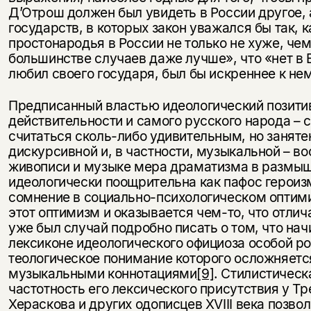
Д’Отрош должен был увидеть в России другое, а
государств, в которых закон уважался бы так, к
простонародья в России не только не хуже, чем в
большинстве случаев даже лучше», что «нет в 
любил своего государя, был бы искреннее к не
Предписанный властью идеологический позитив
действительности и самого русского народа – с
считаться сколь-либо удивительным, но заняте
дискурсивной и, в частности, музыкальной – в
живописи и музыке мера драматизма в размыш
идеологически поощрительна как пафос героиз
сомнение в социально-психологическом оптими
этот оптимизм и оказывается чем-то, что отлич
уже был случай подробно писать о том, что начи
лексиконе идеологического официоза особой ро
теологическое понимание которого осложняет
музыкальными коннотациями
[9]
. Стилистическ
частотность его лексического присутствия у Т
Хераскова и других одописцев XVIII века позво