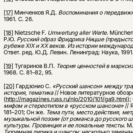
[17]
Минченков Я.Д.
Воспоминания о передвиж
1961. С. 26.
[18]
Nietzsche F.
Umwertung aller Werte
. München
Р.Ю.
Русский образ Фридриха Ницше (предысто
рубеже
XIX
и
XX
веков. Из истории международ
Ответ. ред. Ю.Д. Левин. Ленинград: Наука, 1991.
[19]
Тугаринов В.П.
Теория ценностей в маркси
1968. С. 81–82, 95.
[20]
Гардзонио С.
«Русский шансон» между тра
история, тематика
// Новое литературное обозр
(
http://magazines.russ.ru/nlo/2010/101/ga9.html
);
мифом и стереотипом в «русском шансоне»
// R
181–201; Он же.
Тема пути, место действия, ме
музыкальной поэзии (от романса до русского 
культуры. Провинция и ее локальные тексты.
М.
Тюремная лирика и шансон: несколько замечан