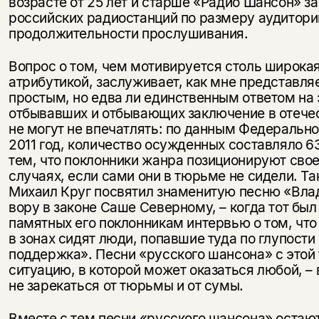
возрасте от 25 лет и старше «Радио Шансон» з
российских радиостанций по размеру аудитори
продолжительности прослушивания.
Вопрос о том, чем мотивируется столь широка
атрибутикой, заслуживает, как мне представл
простым, но едва ли единственным ответом на
отбывавших и отбывающих заключение в отече
не могут не впечатлять: по данным Федеральн
2011 год, количество осужденных составляло 6
тем, что поклонники жанра позиционируют свое
случаях, если сами они в тюрьме не сидели. 
Михаил Круг посвятил знаменитую песню «Вла
вору в законе Саше Северному, – когда тот был
памятных его поклонникам интервью о том, что
в зонах сидят люди, попавшие туда по глупости
поддержка». Песни «русского шансона» с этой
ситуацию, в которой может оказаться любой, – 
не зарекаться от тюрьмы и от сумы.
Вместе с тем песни «русского шансона» остаю