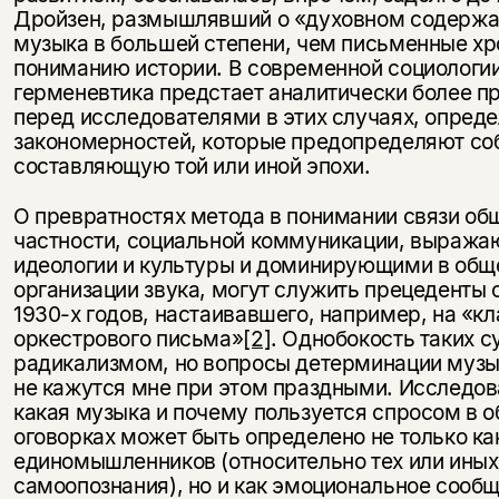
Дройзен, размышлявший о «духовном содержан
музыка в большей степени, чем письменные хр
пониманию истории. В современной социологи
герменевтика предстает аналитически более п
перед исследователями в этих случаях, опре
закономерностей, которые предопределяют со
составляющую той или иной эпохи.
О превратностях метода в понимании связи общ
частности, социальной коммуникации, выражаю
идеологии и культуры и доминирующими в об
организации звука, могут служить прецеденты
1930-х годов, настаивавшего, например, на «к
оркестрового письма»
[2]
. Однобокость таких с
радикализмом, но вопросы детерминации музы
не кажутся мне при этом праздными. Исследов
какая музыка и почему пользуется спросом в о
оговорках может быть определено не только к
единомышленников (относительно тех или иных
самоопознания), но и как эмоциональное сообщ