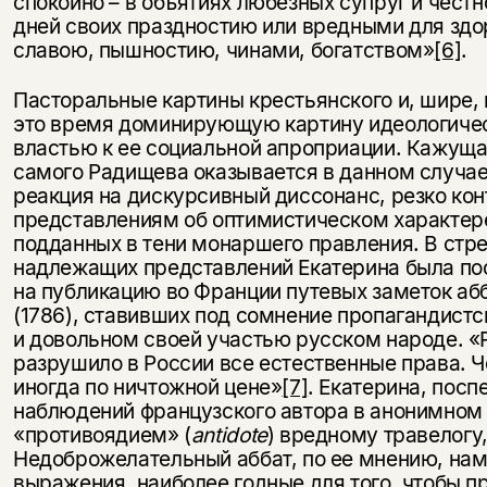
спокойно – в объятиях любезных супруг и честн
дней своих праздностию или вредными для здор
славою, пышностию, чинами, богатством»
[6]
.
Пасторальные картины крестьянского и, шире, 
это время доминирующую картину идеологичес
властью к ее социальной апроприации. Кажуща
самого Радищева оказывается в данном случае
реакция на дискурсивный диссонанс, резко к
представлениям об оптимистическом характере
подданных в тени монаршего правления. В ст
надлежащих представлений Екатерина была пос
на публикацию во Франции путевых заметок аб
(1786), ставивших под сомнение пропагандист
и довольном своей участью русском народе. «Р
разрушило в России все естественные права. 
иногда по ничтожной цене»
[7]
. Екатерина, пос
наблюдений французского автора в анонимном
«противоядием» (
antidote
) вредному травелогу
Недоброжелательный аббат, по ее мнению, нам
выражения, наиболее годные для того, чтобы п