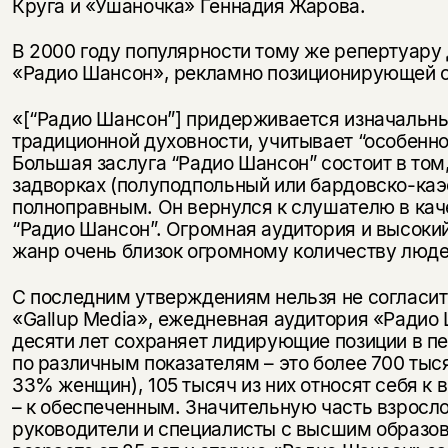
Круга и «Ушаночка» Геннадия Жарова.
В 2000 году популярности тому же репертуару
«Радио Шансон», рекламно позиционирующей 
«[“Радио Шансон”] придерживается изначальны
традиционной духовности, учитывает “особенно
Большая заслуга “Радио Шансон” состоит в том,
задворках (полуподпольный или бардовско-каэ
полноправным. Он вернулся к слушателю в кач
“Радио Шансон”. Огромная аудитория и высокий 
жанр очень близок огромному количеству люде
С последним утверждениям нельзя не согласит
«Gallup Media», ежедневная аудитория «Радио
десяти лет сохраняет лидирующие позиции в п
по различным показателям – это более 700 ты
33% женщин), 105 тысяч из них относят себя к 
– к обеспеченным. Значительную часть взросл
руководители и специалисты с высшим образо