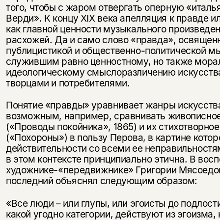
того, чтобы с жаром отвергать оперную «италь
Верди». К концу XIX века апелляция к правде и
как главной ценности музыкального произведен
расхожей. Да и само слово «правда», освящен
публицистикой и общественно-политической м
служившим равно ценностному, но также мора
идеологическому смыслоразличению искусства, 
творцами и потребителями.
Понятие «правды» уравнивает жанры искусства
возможным, например, сравнивать живописное
(«Проводы покойника», 1865) и их стихотворно
(«Похороны») в пользу Перова, в картине котор
действительности со всеми ее неправильностя
в этом контексте принципиально этична. В вос
художнике-«передвижнике» Григории Мясоедо
Этой книги временно
последний объяснял следующим образом:
нет в продаже.
Подписка на рассылку
«Все люди – или глупы, или эгоисты до подлост
какой угодно категории, действуют из эгоизма, 
Вы можете подписаться на
Раз в неделю мы отправляем рассылку