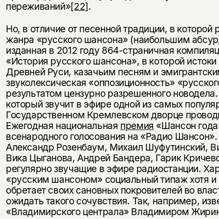
переживаний»
[22]
.
Но, в отличие от песенной традиции, в которой
жанра «русского шансона» (наибольшим абсур
изданная в 2012 году 864-страничная компиля
«История русского шансона», в которой исток
Древней Руси, казачьим песням и эмигрантск
звуколексическая «оппозиционность» «русского
результатом цензурно разрешенного новодела.
который звучит в эфире одной из самых популя
Государственном Кремлевском дворце проводи
Ежегодная национальная
премия
«Шансон года
всенародного голосования на «Радио Шансон». 
Александр Розенбаум, Михаил Шуфутинский, Ви
Вика Цыганова, Андрей Бандера, Гарик Кричевс
регулярно звучащие в эфире радиостанции.
Хар
«русским шансоном» социальный типаж хотя и в
обретает своих сановных покровителей во власт
ожидать такого сочувствия. Так, например, из
«Владимирского централа» Владимиром Жирино