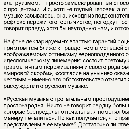
альтруизмом, – просто замаскированный спосо
уведомления, и при поступлении книги
о книгах и событиях «НЛО».
на склад получить письмо на указанный
с процентами. И я, хотя не глупый человек, а от
За подписку дарим промокод на
электронный адрес.
музыке забываюсь, она, исходя из подсознател
Эта книга
скидку 15%
рефлекс пережитого, есть чистое, неподкупное
не предназначена для
говорит правду, хотя бы неугодную нам, и отто
несовершеннолетних
На фоне декларируемых властью гарантий соц
Скажите, пожалуйста,
при этом тем ближе к правде, чем в меньшей с
Я соглашаюсь с
Политикой конфиденциальности
вам уже исполнилось 18 лет?
Я соглашаюсь с
Политикой конфиденциальности
воображаемому оптимизму верноподданного о
идеологическому лицемерию состоит поэтому ж
травматичным переживаниям и своего рода эм
подписаться
да
подписаться
«мировой скорби», «согласие на уныние» оказ
честным – именно это обстоятельство отметил
нет, вернуться назад
рассуждении о русской музыке.
«Русская музыка с трогательным простодушие
простонародья. Ничто не говорит сердцу больше
которые беспредельно печальны. Я поменял бы
манеру печалиться. Но как получается, что пр
представлены в ее музыке? Достаточно ли отве