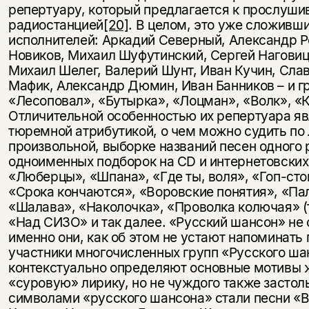
репертуару, который предлагается к прослуш
радиостанцией
[20]
. В целом, это уже сложивш
исполнителей: Аркадий Северный, Александр Р
Новиков, Михаил Шуфутинский, Сергей Наговиц
Михаил Шелег, Валерий Шунт, Иван Кучин, Сла
Мафик, Александр Дюмин, Иван Банников – и г
«Лесоповал», «Бутырка», «Лоцман», «Волк», «Кр
Отличительной особенностью их репертуара яв
тюремной атрибутикой, о чем можно судить по
произвольной, выборке названий песен одного 
одноименных подборок на CD и интернетовских 
«Люберцы», «Шпана», «Где ты, воля», «Гоп-сто
«Срока кончаются», «Воровские понятия», «Пал
«Шалава», «Наколочка», «Проволка колючая» (та
«Над СИЗО» и так далее. «Русский шансон» не 
именно они, как об этом не устают напоминать
участники многочисленных групп «Русского ша
контекстуально определяют основные мотивы 
«суровую» лирику, но не чуждого также засто
символами «русского шансона» стали песни «