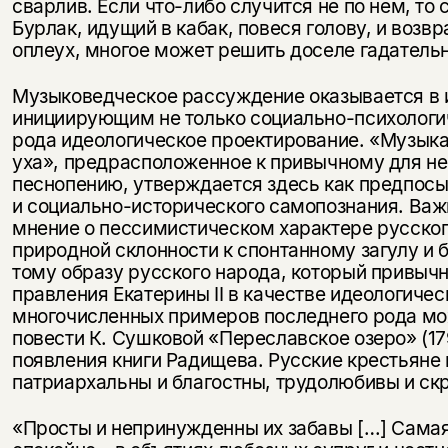
сварлив. Если что-либо случится не по нем, то 
Бурлак, идущий в кабак, повеся голову, и воз
оплеух, многое может решить доселе гадатель
Музыковедческое рассуждение оказывается в
инициирующим не только социально-психологич
рода идеологическое проектирование. «Музык
уха», предрасположенное к привычному для н
песнопению, утверждается здесь как предпос
и социально-исторического самопознания. Важн
мнение о пессимистическом характере русского
природной склонности к спонтанному загулу и
тому образу русского народа, который привыч
правления Екатерины II в качестве идеологиче
многочисленных примеров последнего рода мо
повести К. Сушковой «Переславское озеро» (179
появления книги Радищева. Русские крестьяне
патриархальны и благостны, трудолюбивы и ск
«Просты и непринужденны их забавы […] Самая 