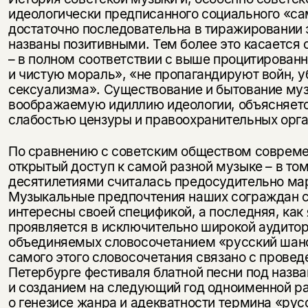
идеологически предписанного социального «са
достаточно последовательна в тиражировании 
названы позитивными. Тем более это касается 
– в полном соответствии с выше процитирован
и чистую мораль», «не пропагандируют войн, у
сексуализма». Существование и бытование муз
воображаемую идиллию идеологии, объясняется
слабостью цензуры и правоохранительных орга
По сравнению с советским обществом совреме
открытый доступ к самой разной музыке – в том 
десятилетиями считалась предосудительно мар
Музыкальные предпочтения наших сограждан с 
интересны своей спецификой, а последняя, как
проявляется в исключительно широкой аудитор
объединяемых словосочетанием «русский шанс
самого этого словосочетания связано с проведе
Петербурге фестиваля блатной песни под назв
и созданием на следующий год одноименной р
о генезисе жанра и адекватности термина «ру