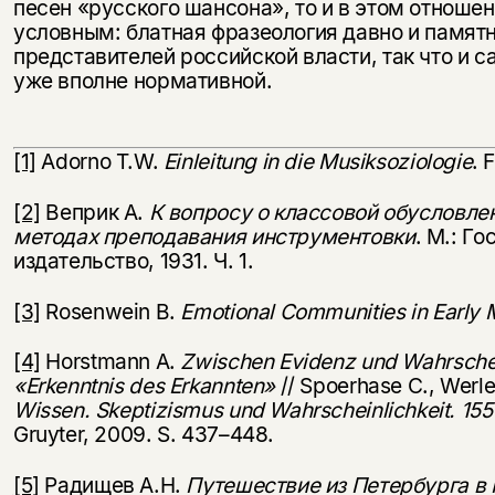
песен «русского шансона», то и в этом отношен
условным: блатная фразеология давно и памят
представителей российской власти, так что и 
уже вполне нормативной.
[1]
Adorno T.W.
Einleitung in die Musiksoziologie
. 
[2]
Веприк А.
К вопросу о классовой обусловле
методах преподавания инструментовки
. М.: Г
издательство, 1931. Ч. 1.
[3]
Rosenwein B.
Emotional
Communities
in
Early
[4]
Horstmann A.
Zwischen Evidenz und Wahrschei
«Erkenntnis des Erkannten»
// Spoerhase C., Werle
Wissen. Skeptizismus und Wahrscheinlichkeit. 15
Gruyter, 2009. S. 437–448.
[5]
Радищев А.Н.
Путешествие из Петербурга в 