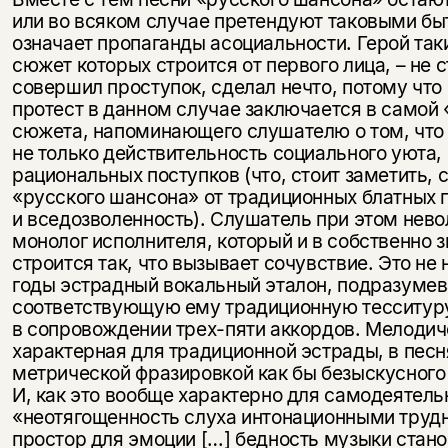
или во всяком случае претендуют таковыми быт
означает пропаганды асоциальности. Герой таких
сюжет которых строится от первого лица, – не с
совершил проступок, сделал нечто, потому что
протест в данном случае заключается в самой
сюжета, напоминающего слушателю о том, что 
не только действительность социального уюта,
рациональных поступков (что, стоит заметить,
«русского шансона» от традиционных блатных
и вседозволенность). Слушатель при этом нев
монолог исполнителя, который и в собственно
строится так, что вызывает сочувствие. Это не
годы эстрадный вокальный эталон, подразуме
соответствующую ему традиционную тесситуру,
в сопровождении трех-пяти аккордов. Мелодич
характерная для традиционной эстрады, в пес
метрической фразировкой как бы безыскусного
И, как это вообще характерно для самодеятель
«неотягощенность слуха интонационными труд
простор для эмоции […] бедность музыки стано