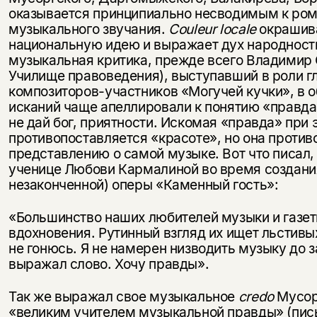
оказывается принципиально несводимым к ром
музыкального звучания.
С
ouleur
locale
окрашива
национальную идею и выражает дух народност
музыкальная критика, прежде всего Владимир С
Училище правоведения), выступавший в роли г
композиторов-участников «Могучей кучки», в 
исканий чаще апеллировали к понятию «правда»
не дай бог, приятности. Искомая «правда» при 
противопоставляется «красоте», но она проти
представлению о самой музыке. Вот что писал
ученице Любови Кармалиной во время создания
незаконченной) оперы «Каменный гость»:
«Большинство наших любителей музыки и газет
вдохновения. Рутинный взгляд их ищет льстивы
не гонюсь. Я не намерен низводить музыку до з
выражал слово. Хочу правды».
Так же выражал свое музыкальное
credo
Мусор
«великим учителем музыкальной правды» (письм