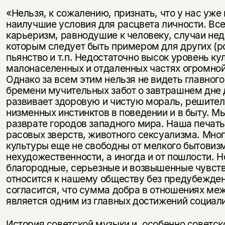
«Нельзя, к сожалению, признать, что у нас уже
наилучшие условия для расцвета личности. Вс
карьеризм, равнодушие к человеку, случаи не
которым следует быть примером для других (ро
пьянство и т.п. Недостаточно высок уровень ку
малонаселенных и отдаленных частях огромной
Однако за всем этим нельзя не видеть главного
бремени мучительных забот о завтрашнем дне д
развивает здоровую и чистую мораль, решите
низменных инстинктов в поведении и в быту. М
разврате городов западного мира. Наша печать
расовых зверств, животного сексуализма. Мно
культуры еще не свободны от мелкого бытовизм
нехудожественности, а иногда и от пошлости. 
благородные, серьезные и возвышенные чувства
относится к нашему обществу без предубежден
согласится, что сумма добра в отношениях меж
является одним из главных достижений социал
История советской музыки и, особенно советско