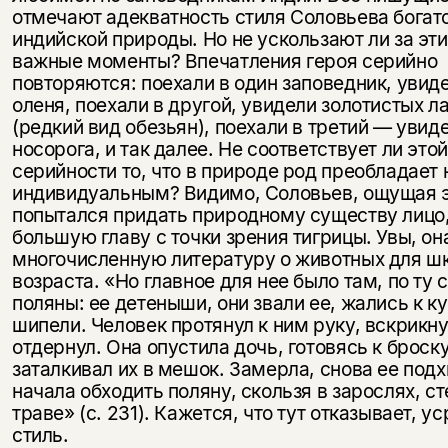
отмечают адекватность стиля Соловьева богат
индийской природы. Но не ускользают ли за эт
важные моменты? Впечатления героя серийно
повторяются: поехали в один заповедник, увид
оленя, поехали в другой, увидели золо­тистых л
(редкий вид обезьян), поехали в третий — увид
носорога, и так далее. Не соответствует ли этой
серийности то, что в природе род преобладает 
индивидуальным? Видимо, Соловьев, ощущая э
попытался придать при­родному существу лицо
большую главу с точки зрения тигрицы. Увы, он
многочисленную литературу о животных для ш
возраста. «Но главное для нее было там, по ту 
поляны: ее детеныши, они звали ее, жались к ку
шипели. Человек протянул к ним руку, вскрикну
отдернул. Она опустила дочь, готовясь к броску
заталкивал их в мешок. Замерла, снова ее подх
начала обходить поляну, скользя в зарослях, ст
траве» (с. 231). Кажется, что тут отказывает, у
стиль.