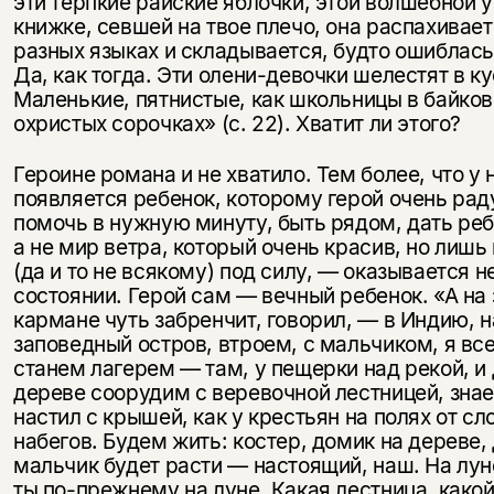
эти терпкие рай­ские яблочки, этой волшебной 
нет в продаже.
Подписка на рассылку
книжке, севшей на твое плечо, она рас­пахивает
разных языках и складывается, будто ошиблась
Вы можете подписаться на
Раз в неделю мы отправляем рассылку
Да, как тогда. Эти олени-девочки шелестят в ку
уведомления, и при поступлении книги
о книгах и событиях «НЛО».
Маленькие, пятнистые, как школь­ницы в байко
на склад получить письмо на указанный
охристых сорочках» (с. 22). Хватит ли этого?
За подписку дарим промокод на
электронный адрес.
Эта книга
скидку 15%
Героине романа и не хватило. Тем более, что у 
не предназначена для
появляется ребенок, кото­рому герой очень рад
несовершеннолетних
помочь в нужную минуту, быть рядом, дать реб
а не мир ветра, который очень красив, но лиш
Скажите, пожалуйста,
(да и то не вся­кому) под силу, — оказывается н
Я соглашаюсь с
Политикой конфиденциальности
вам уже исполнилось 18 лет?
Я соглашаюсь с
Политикой конфиденциальности
состоянии. Герой сам — вечный ребенок. «А на 
кармане чуть забренчит, говорил, — в Индию, н
заповедный ост­ров, втроем, с мальчиком, я вс
подписаться
да
подписаться
станем лагерем — там, у пещерки над рекой, и
дереве соорудим с веревочной лестницей, знае
нет, вернуться назад
настил с крышей, как у крестьян на полях от сл
набегов. Будем жить: костер, домик на дереве,
мальчик будет расти — настоящий, наш. На луне
ты по-прежнему на луне. Какая лестница, какой