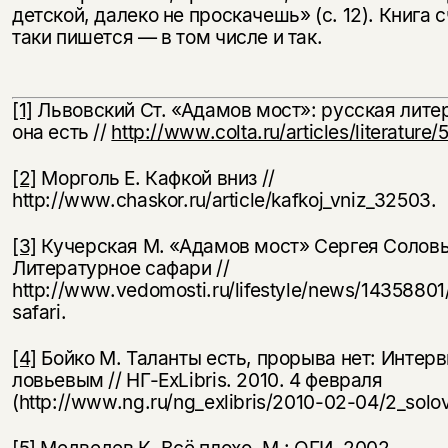
детской, далеко не проскачешь» (с. 12). Книга 
таки пишется — в том числе и так.
[1]
Львовский Ст. «Адамов мост»: русская лите
она есть //
http://www.colta.ru/articles/literature/
[2]
Морголь Е. Кафкой вниз //
http://www.chaskor.ru/article/kafkoj_vniz_32503.
[3]
Кучерская М. «Адамов мост» Сергея Соловь
Литера­турное сафари //
http://www.vedomosti.ru/lifestyle/news/14358801/
safari.
[4]
Бойко М. Таланты есть, прорыва нет: Интерв
ловьевым // НГ-ExLibris. 2010. 4 февраля
(http://www.ng.ru/ng_exlibris/2010-02-04/2_solov
[5]
Медведев К. Всё плохо. М.: ОГИ, 2002.