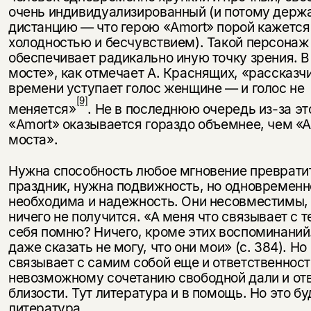
очень индиви­дуализированный (и потому дер
дистанцию — что герою «Amort» порой кажется
холодностью и бесчувствием). Такой персонаж
обеспечивает радикально иную точку зрения. 
мосте», как отмечает А. Краснящих, «рассказ­ч
времени уступает голос женщине — и голос не
[9]
меняется»
. Не в по­следнюю очередь из-за эт
«Amort» оказывается гораздо объемнее, чем «
моста».
Нужна способность любое мгновение преврати
праздник, нужна подвиж­ность, но одновременн
необходима и надежность. Они несовместимы, 
ничего не получится. «А меня что связывает с т
себя помню? Ничего, кроме этих воспоминаний
даже сказать не могу, что они мои» (с. 384). Но
связывает с самим собой еще и ответственност
невозмож­ному сочетанию свободной дали и от
близости. Тут литература и в помощь. Но это б
литература.