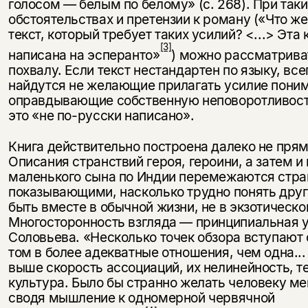
голосом — белым по белому» (с. 268). При таки
обстоятельствах и претензии к роману («Что же
текст, который требует таких усилий? <...> Эта 
[3]
написана на эсперанто»
) можно рассматрива
похвалу. Если текст нестандартен по языку, все
найдутся не желающие прилагать усилие поним
оправдывающие собственную неповоротливость
это «не по-русски написано».
Книга действительно построена далеко не пря
Описания стран­ствий героя, героини, а затем и 
маленького сына по Индии перемежаются стра
показывающими, насколько трудно понять друг
быть вместе в обычной жизни, не в экзотическо
Многосторонность взгляда — прин­ципиальная 
Соловьева. «Несколько точек обзора вступают 
том в более адекватные отношения, чем одна...
выше скорость ассоциа­ций, их нелинейность, т
культура. Было бы странно желать человеку м
сводя мышление к одномерной червячной