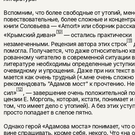
Вспомним, что более свободные от утопий, мен
повествовательные, более сложные и концент
книги Соловьева — «Amort» или сборник расска
[10]
«Крымский диван»
— остались практически
[11]
незамеченными. Рецензия авто­ра этих строк
помогла. Получается, что даже относительно к
рованному читателю в современной ситуации в
литературе необходимы определенные уступки
очевидному и упрощения. Даже при них текст 
мается как очень трудный («.мне очень сложно
рекомендовать "Адамов мост" к прочтению. Не
[12]
сил»
, — завершение очень положительной по
цензии Е. Морголь, которая, кстати, понимает и
том, что имеет дело с уто­пией). А без этих усту
просто попадает в слепое пятно.
Однако герой «Адамова моста» понимает, что о
вине спрашивать, кроме себя, некого. Что «на о