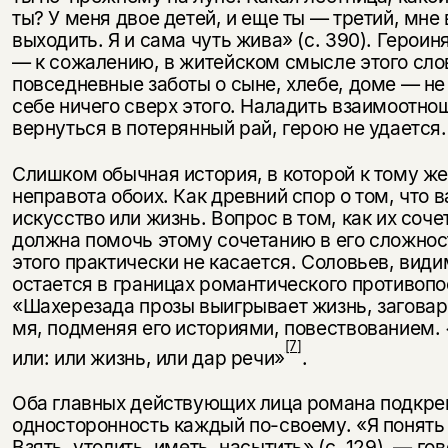
ты? У меня двое детей, и еще ты — третий, мне 
выходить. Я и сама чуть жива» (с. 390). Героин
— к сожалению, в житейском смысле этого слов
по­вседневные заботы о сыне, хлебе, доме — не
себе ничего сверх этого. На­ладить взаимоотно
вернуться в потерянный рай, герою не удается.
Слишком обычная история, в которой к тому ж
неправота обоих. Как древний спор о том, что 
искусство или жизнь. Вопрос в том, как их соче
должна помочь этому сочетанию в его сложност
этого практически не касается. Соловьев, види
остается в границах романтическо­го противоп
«Шахерезада прозы выигрывает жизнь, заговар
мя, подменяя его историями, повествованием.
[7]
или: или жизнь, или дар речи»
.
Оба главных действующих лица романа подкре
односторонность каж­дый по-своему. «Я понять 
Взять, утолить, иметь, насытить» (с. 129), — го