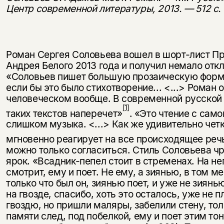
Центр современной литературы, 2013. — 512 с.
Роман Сергея Соловьева вошел в шорт-лист П
Андрея Белого 2013 года и получил немало откл
«Соловьев пишет большую прозаическую форму
если бы это было стихотворение... <...> Роман 
чело­веческом вообще. В современной русской 
[1]
таких текстов наперечет»
. «Это чте­ние с сам
слишком музыка. <...> Как же удивительно четк
мгновенно реагирует на все происходящее реч
можно только согласиться. Стиль Соловьева чр
ярок. «Всадник-пепел стоит в стреме­нах. На не
смотрит, ему и поет. Не ему, а зиянью, в том ме
только что был он, зи­янью поет, и уже не зиян
на гвозде, спасибо, хоть это осталось, уже не п
гвоздю, но пришли маляры, забелили стену, тол
памяти след, под побелкой, ему и поет этим то