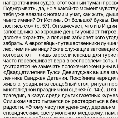
наперсточники судеб, этот банный туман просв
Подыгрывать, да, но в какой-то момент чувству
тебя уже влезли с ногами и учат, как жить, дыш
чьего имени? От Истины. От большой буквы. В
лоснясь ею» (с. 57). Он замечает, что и в Индии
заповедника за хорошие деньги убивает тигров,
должен охранять, а полиция забирает кого угод
забрать. А ев­ропейцы-путешественники лучше
лес, чем иные индийские служащие заповедник
которых тот — лишь заросли клюквы для турист
часто перевешивает вера в беспроблемность. 
ухитряется не замечать положения женщины в 
«Двадцатилетняя Тулси Девипуджак вышла зам
ленника Санджая Датания. Покойника нарядили
живого, усадили за свадеб­ный стол, ритуал пр
многолюдной праздничной сцене» (с. 145). Для г
трагедия, а казус среди других газетных курьез
Слишком часто пытается он раствориться в бе
радости. «Этому часу полуденному, де­ревьям
сновидческим, свету молочно-медовому, нам,
Этой книги временно