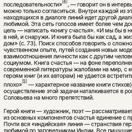
[4]
последовательности»
, — го­ворит он в интерв
можно только согласиться. Внутри каждой из э
находящихся в диалоге линий идет другой диало
любимой. Эта сеть го­лосов имеет более чем д
цель — написать «книгу счастья». «И мы бы в н
в ней, и снаружи. И книга была бы как сад, а жи
дом» (с. 73). Поиск способов говорить о сложн
чувственном опыте, путей создания новых мод
взаимоотношения личности как с другим челове
со­циумом. Книга счастья — на фоне переполне
современной литературы жа­лобами на мир, с 
героям книг (и их авторам) не удается встретит
[5]
плохо»
— характерное название книги стихов)
осуществление этой задачи наталкивается в р
Соловьева на много препятствий.
Герой книги — художник, поэт — рассматривает
из основных компо­нентов счастья единение с 
Почти вся «индийская» линия — странствия гер
любимой по заповедникам Индии. Все пишущие