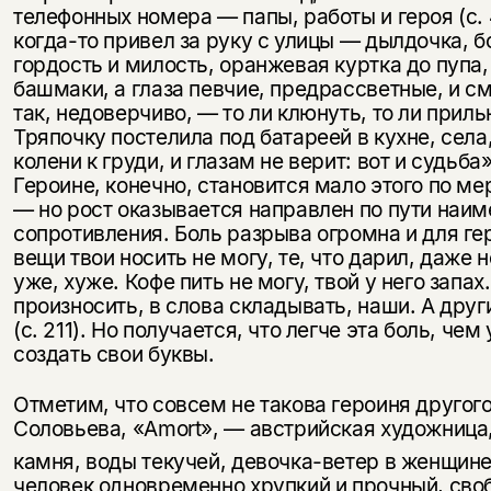
телефонных номера — папы, работы и героя (с. 
когда-то при­вел за руку с улицы — дылдочка, 
гордость и милость, оранжевая куртка до пупа
башмаки, а глаза певчие, предрассветные, и с
так, недоверчиво, — то ли клюнуть, то ли приль
Тряпочку постелила под ба­тареей в кухне, села
колени к груди, и глазам не верит: вот и судьба» 
Героине, конечно, становится мало этого по ме
— но рост оказы­вается направлен по пути наи
сопротивления. Боль разрыва огромна и для гер
вещи твои носить не могу, те, что дарил, даже 
уже, хуже. Кофе пить не могу, твой у него запах
произносить, в слова склады­вать, наши. А друг
(с. 211). Но получается, что легче эта боль, чем
создать свои буквы.
Отметим, что совсем не такова героиня другог
Соловьева, «Amort», — австрийская художница
камня, воды текучей, девочка-ветер в женщине
человек одновременно хрупкий и прочный, сво