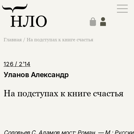
Главная
/
На подступах к книге счастья
126 / 2’14
Уланов Александр
На подступах к книге счастья
Соловьев C. Адамов мост: Роман. — М.: Русски