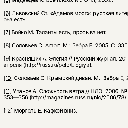
[6]
Львовский Ст. «Адамов мост»: русская лите
она есть.
[7]
Бойко М. Таланты есть, прорыва нет.
[8]
Соловьев С. Amort. М.: Зебра Е, 2005. С. 330
[9]
Краснящих А. Элегия // Русский журнал. 201
апреля (
http://russ.ru/pole/Elegiya
).
[10]
Соловьев С. Крымский диван. М.: Зебра Е, 
[11]
Уланов А. Сложность ветра // НЛО. 2006. № 2
353—356 (http://magazines.russ.ru/nlo/2006/78/u
[12]
Морголь Е. Кафкой вниз.