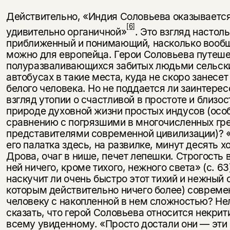
Действительно, «Индия Соловьева оказываетс
[6]
удивительно органичной»
. Это взгляд настол
приближенный и понимающий, насколько вообщ
можно для европейца. Герои Соловьева путеш
полуразваливающихся забитых людьми сельск
автобусах в такие места, куда не скоро занесет
белого человека. Но не поддается ли заинтере
взгляд утопии о счастли­вой в простоте и близос
природе духовной жизни простых индусов (осо
сравнению с погрязшими в многочисленных гр
представителями совре­менной цивилизации)? 
его палатка здесь, на развилке, минут десять х
Дрова, очаг в нише, печет лепешки. Строгость в
ней ничего, кроме тихого, нежного света» (с. 63
наскучит ли очень быстро этот тихий и нежный с
которым действительно ничего более) соврем
человеку с накопленной в нем сложностью? Не
сказать, что герой Соловьева относится некрит
всему увиденному. «Просто достали они — эти