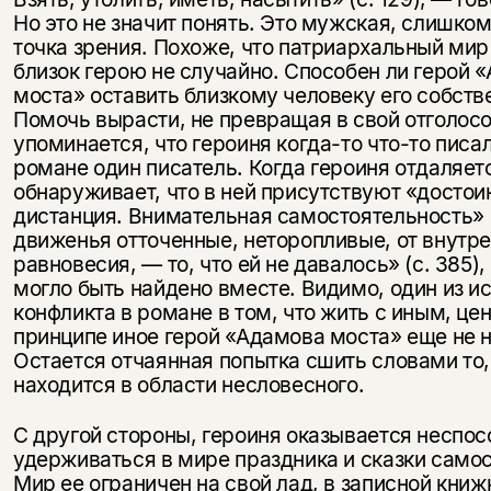
Но это не значит понять. Это мужская, слишко
точка зрения. Похоже, что патриархальный ми
близок герою не случайно. Спо­собен ли герой 
моста» оставить близкому человеку его собств
Помочь вырасти, не превращая в свой отголос
упоминается, что героиня когда-то что-то писа
романе один писатель. Когда героиня отдаляетс
обнаруживает, что в ней присутствуют «достои
дистан­ция. Внимательная самостоятельность» (
движенья отточенные, нето­ропливые, от внутр
равновесия, — то, что ей не давалось» (с. 385), 
могло быть найдено вместе. Видимо, один из и
конфликта в ро­мане в том, что жить с иным, цен
принципе иное герой «Адамова моста» еще не 
Остается отчаянная попытка сшить словами то,
находится в области несловесного.
С другой стороны, героиня оказывается неспос
удерживаться в мире праздника и сказки само
Мир ее ограничен на свой лад, в записной книж